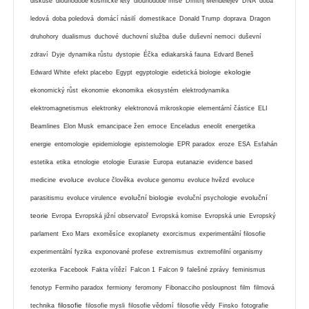
diskuse
dlouhodobé kosmické lety
dlouhodobé mise
Dmitrij Mendělejev
DNA
doba
ledová
doba poledová
domácí násilí
domestikace
Donald Trump
doprava
Dragon
druhohory
dualismus
duchové
duchovní služba
duše
duševní nemoci
duševní
zdraví
Dyje
dynamika růstu
dystopie
Éčka
ediakarská fauna
Edvard Beneš
ekologie
Edward White
efekt placebo
Egypt
egyptologie
eidetická biologie
ekonomický růst
ekonomie
ekonomika
ekosystém
elektrodynamika
elektromagnetismus
elektronky
elektronová mikroskopie
elementární částice
ELI
Beamlines
Elon Musk
emancipace žen
emoce
Enceladus
eneolit
energetika
energie
entomologie
epidemiologie
epistemologie
EPR paradox
eroze
ESA
Esfahán
estetika
etika
etnologie
etologie
Eurasie
Europa
eutanazie
evidence based
evoluce
medicine
evoluce člověka
evoluce genomu
evoluce hvězd
evoluce
evoluční biologie
evoluční
parasitismu
evoluce virulence
evoluční psychologie
teorie
Evropa
Evropská jižní observatoř
Evropská komise
Evropská unie
Evropský
parlament
Exo Mars
exoměsíce
exoplanety
exorcismus
experimentální filosofie
experimentální fyzika
exponované profese
extremismus
extremofilní organismy
ezoterika
Facebook
Fakta vítězí
Falcon 1
Falcon 9
falešné zprávy
feminismus
fenotyp
Fermiho paradox
fermiony
feromony
Fibonacciho posloupnost
film
filmová
filosofie
technika
filosofie mysli
filosofie vědomí
filosofie vědy
Finsko
fotografie