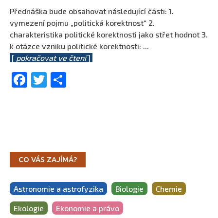
Přednáška bude obsahovat následující části: 1.
vymezení pojmu „politická korektnost“ 2.
charakteristika politické korektnosti jako střet hodnot 3.
k otázce vzniku politické korektnosti:
...
[
pokračovat ve čtení
]
Facebook
Twitter
Share
CO VÁS ZAJÍMÁ?
Astronomie a astrofyzika
Biologie
Chemie
Ekologie
Ekonomie a právo