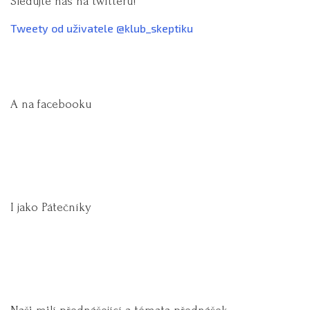
Sledujte nás na twitteru!
Tweety od uživatele @klub_skeptiku
A na facebooku
I jako Pátečníky