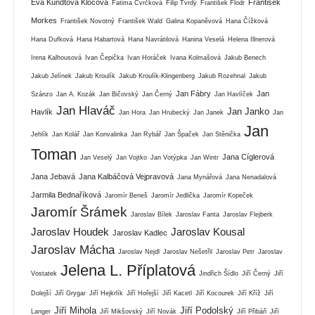
Eva Kundtová Klocová
František
Fatima Cvrčková
Filip Tvrdý
František Flodr
Morkes
František Novotný
František Wald
Galina Kopaněvová
Hana Čížková
Hana Dufková
Hana Habartová
Hana Navrátilová
Hanina Veselá
Helena Illnerová
Irena Kalhousová
Ivan Čepička
Ivan Horáček
Ivana Kolmašová
Jakub Benech
Jakub Jelínek
Jakub Kroulík
Jakub Kroulík-Klingenberg
Jakub Rozehnal
Jakub
Jan Fábry
Jan
Szánzo
Jan A. Kozák
Jan Bičovský
Jan Černý
Jan Havlíček
Jan Hlaváč
Jan Janko
Havlík
Jan Hora
Jan Hrubecký
Jan Janek
Jan
Jan
Jehlík
Jan Kolář
Jan Konvalinka
Jan Rybář
Jan Špaček
Jan Stěnička
Toman
Jana Cíglerová
Jan Veselý
Jan Vojtko
Jan Votýpka
Jan Wintr
Jana Jebavá
Jana Kalbáčová Vejpravová
Jana Mynářová
Jana Nenadalová
Jarmila Bednaříková
Jaromír Beneš
Jaromír Jedlička
Jaromír Kopeček
Jaromír Šrámek
Jaroslav Bílek
Jaroslav Fanta
Jaroslav Flejberk
Jaroslav Houdek
Jaroslav Kousal
Jaroslav Kadlec
Jaroslav Mácha
Jaroslav Nejdl
Jaroslav Nešetřil
Jaroslav Petr
Jaroslav
Jelena L. Příplatová
Vostatek
Jindřich Šídlo
Jiří Černý
Jiří
Dolejší
Jiří Grygar
Jiří Hejkrlík
Jiří Hořejší
Jiří Kacetl
Jiří Kocourek
Jiří Kříž
Jiří
Jiří Mihola
Jiří Podolský
Langer
Jiří Mikšovský
Jiří Novák
Jiří Přibáň
Jiří