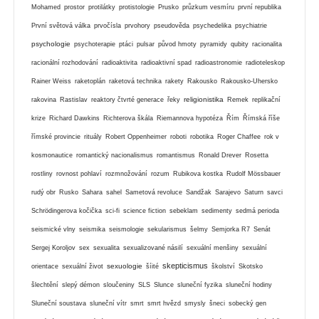
Mohamed
prostor
protilátky
protistologie
Prusko
průzkum vesmíru
první republika
První světová válka
prvočísla
prvohory
pseudověda
psychedelika
psychiatrie
psychologie
psychoterapie
ptáci
pulsar
původ hmoty
pyramidy
qubity
racionalita
racionální rozhodování
radioaktivita
radioaktivní spad
radioastronomie
radioteleskop
Rainer Weiss
raketoplán
raketová technika
rakety
Rakousko
Rakousko-Uhersko
religionistika
rakovina
Rastislav
reaktory čtvrté generace
řeky
Remek
replikační
krize
Richard Dawkins
Richterova škála
Riemannova hypotéza
Řím
Římská říše
římské provincie
rituály
Robert Oppenheimer
roboti
robotika
Roger Chaffee
rok v
kosmonautice
romantický nacionalismus
romantismus
Ronald Drever
Rosetta
rostliny
rovnost pohlaví
rozmnožování
rozum
Rubikova kostka
Rudolf Mössbauer
rudý obr
Rusko
Sahara
sahel
Sametová revoluce
Sandžak
Sarajevo
Saturn
savci
Schrödingerova kočička
sci-fi
science fiction
sebeklam
sedimenty
sedmá perioda
seismické vlny
seismika
seismologie
sekularismus
šelmy
Semjorka R7
Senát
Sergej Koroljov
sex
sexualita
sexualizované násilí
sexuální menšiny
sexuální
skepticismus
sexuologie
orientace
sexuální život
šíité
školství
Skotsko
šlechtění
slepý démon
sloučeniny
SLS
Slunce
sluneční fyzika
sluneční hodiny
Sluneční soustava
sluneční vítr
smrt
smrt hvězd
smysly
šneci
sobecký gen