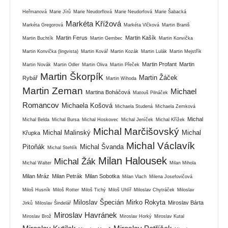
Heřmanová
Marie Jírů
Marie Neudorflová
Marie Neudorfová
Marie Šabacká
Markéta Křížová
Markéta Gregorová
Markéta Vlčková
Martin Braniš
Martin Ferus
Martin Kašík
Martin Buchtík
Martin Gembec
Martin Konvička
Martin Konvička (lingvista)
Martin Kovář
Martin Kozák
Martin Lulák
Martin Mejstřík
Martin Profant
Martin
Martin Novák
Martin Odler
Martin Oliva
Martin Přeček
Martin Škorpík
Martin Žáček
Rybář
Martin Wihoda
Martin Zeman
Michael
Martina Boháčová
Matouš Pilnáček
Romancov
Michaela Košová
Michaela Studená
Michaela Zemková
Michal
Michal Belda
Michal Bursa
Michal Hoskovec
Michal Jeníček
Michal Křížek
Michal Marčišovský
Michal Malinský
Michal
Křupka
Michal Václavík
Pitoňák
Michal Švanda
Michal Stehlík
Milan Halousek
Michal Žák
Michal Walter
Milan Mihola
Milan Mráz
Milan Petrák
Milan Sobotka
Milan Vlach
Milena Josefovičová
Miloš Husník
Miloš Rotter
Miloš Tichý
Miloš Uhlíř
Miloslav Chytráček
Miloslav
Miloslav Špecián
Mirko Rokyta
Miroslav Bárta
Jirků
Miloslav Šindelář
Miroslav Havránek
Miroslav Brož
Miroslav Horký
Miroslav Kutal