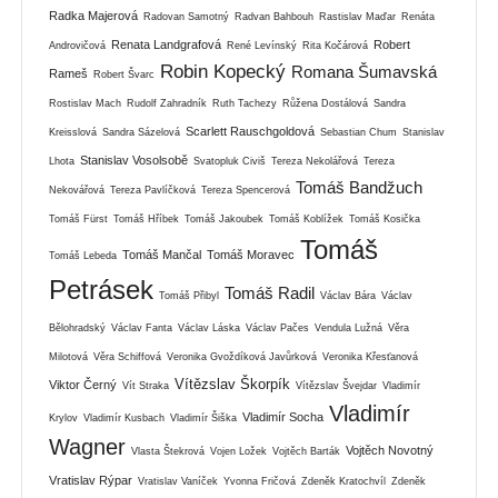
Radka Majerová
Radovan Samotný
Radvan Bahbouh
Rastislav Maďar
Renáta
Renata Landgrafová
Robert
Androvičová
René Levínský
Rita Kočárová
Robin Kopecký
Romana Šumavská
Rameš
Robert Švarc
Rostislav Mach
Rudolf Zahradník
Ruth Tachezy
Růžena Dostálová
Sandra
Scarlett Rauschgoldová
Kreisslová
Sandra Sázelová
Sebastian Chum
Stanislav
Stanislav Vosolsobě
Lhota
Svatopluk Civiš
Tereza Nekolářová
Tereza
Tomáš Bandžuch
Nekovářová
Tereza Pavlíčková
Tereza Spencerová
Tomáš Fürst
Tomáš Hříbek
Tomáš Jakoubek
Tomáš Koblížek
Tomáš Kosička
Tomáš
Tomáš Mančal
Tomáš Moravec
Tomáš Lebeda
Petrásek
Tomáš Radil
Tomáš Přibyl
Václav Bára
Václav
Bělohradský
Václav Fanta
Václav Láska
Václav Pačes
Vendula Lužná
Věra
Milotová
Věra Schiffová
Veronika Gvoždíková Javůrková
Veronika Křesťanová
Vítězslav Škorpík
Viktor Černý
Vít Straka
Vítězslav Švejdar
Vladimír
Vladimír
Vladimír Socha
Krylov
Vladimír Kusbach
Vladimír Šiška
Wagner
Vojtěch Novotný
Vlasta Štekrová
Vojen Ložek
Vojtěch Barták
Vratislav Rýpar
Vratislav Vaníček
Yvonna Fričová
Zdeněk Kratochvíl
Zdeněk