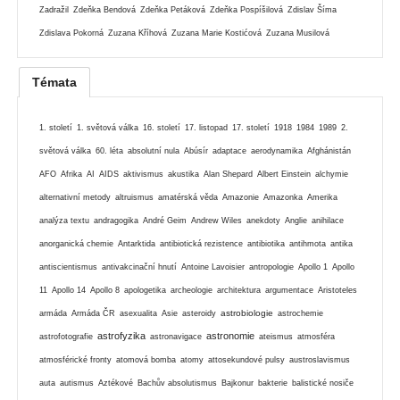
Zadražil
Zdeňka Bendová
Zdeňka Petáková
Zdeňka Pospíšilová
Zdislav Šíma
Zdislava Pokorná
Zuzana Kříhová
Zuzana Marie Kostićová
Zuzana Musilová
Témata
1. století
1. světová válka
16. století
17. listopad
17. století
1918
1984
1989
2.
světová válka
60. léta
absolutní nula
Abúsír
adaptace
aerodynamika
Afghánistán
AFO
Afrika
AI
AIDS
aktivismus
akustika
Alan Shepard
Albert Einstein
alchymie
alternativní metody
altruismus
amatérská věda
Amazonie
Amazonka
Amerika
analýza textu
andragogika
André Geim
Andrew Wiles
anekdoty
Anglie
anihilace
anorganická chemie
Antarktida
antibiotická rezistence
antibiotika
antihmota
antika
antiscientismus
antivakcinační hnutí
Antoine Lavoisier
antropologie
Apollo 1
Apollo
11
Apollo 14
Apollo 8
apologetika
archeologie
architektura
argumentace
Aristoteles
astrobiologie
armáda
Armáda ČR
asexualita
Asie
asteroidy
astrochemie
astrofyzika
astronomie
astrofotografie
astronavigace
ateismus
atmosféra
atmosférické fronty
atomová bomba
atomy
attosekundové pulsy
austroslavismus
auta
autismus
Aztékové
Bachův absolutismus
Bajkonur
bakterie
balistické nosiče