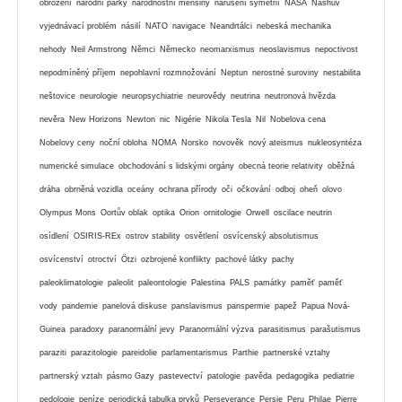
obrození
národní parky
národnostní menšiny
narušení symetrií
NASA
Nashův
vyjednávací problém
násilí
NATO
navigace
Neandrtálci
nebeská mechanika
nehody
Neil Armstrong
Němci
Německo
neomarxismus
neoslavismus
nepoctivost
nepodmíněný příjem
nepohlavní rozmnožování
Neptun
nerostné suroviny
nestabilita
neštovice
neurologie
neuropsychiatrie
neurovědy
neutrina
neutronová hvězda
nevěra
New Horizons
Newton
nic
Nigérie
Nikola Tesla
Nil
Nobelova cena
Nobelovy ceny
noční obloha
NOMA
Norsko
novověk
nový ateismus
nukleosyntéza
numerické simulace
obchodování s lidskými orgány
obecná teorie relativity
oběžná
dráha
obrněná vozidla
oceány
ochrana přírody
oči
očkování
odboj
oheň
olovo
Olympus Mons
Oortův oblak
optika
Orion
ornitologie
Orwell
oscilace neutrin
osídlení
OSIRIS-REx
ostrov stability
osvětlení
osvícenský absolutismus
osvícenství
otroctví
Ötzi
ozbrojené konflikty
pachové látky
pachy
paleoklimatologie
paleolit
paleontologie
Palestina
PALS
památky
paměť
paměť
vody
pandemie
panelová diskuse
panslavismus
panspermie
papež
Papua Nová-
Guinea
paradoxy
paranormální jevy
Paranormální výzva
parasitismus
parašutismus
paraziti
parazitologie
pareidolie
parlamentarismus
Parthie
partnerské vztahy
partnerský vztah
pásmo Gazy
pastevectví
patologie
pavěda
pedagogika
pediatrie
pedologie
peníze
periodická tabulka prvků
Perseverance
Persie
Peru
Philae
Pierre