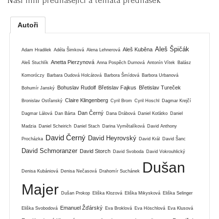
Naši milí přednášející a témata přednášek
Autoři
Aleš Špičák
Aleš Kuběna
Adam Hradilek
Adéla Šimková
Alena Lehnerová
Anetta Pierzynová
Aleš Stuchlík
Anna Pospěch Durnová
Antonín Vítek
Balász
Komoróczy
Barbara Oudová Holcátová
Barbora Šmídová
Barbora Urbanová
Bohuslav Rudolf
Břetislav Fajkus
Břetislav Tureček
Bohumír Janský
Claire Klingenberg
Bronislav Ostřanský
Cyril Brom
Cyril Hoschl
Dagmar Krejčí
Dan Černý
Dagmar Lálová
Dan Bárta
Dana Drábová
Daniel Koťátko
Daniel
Madzia
Daniel Scheirich
Daniel Stach
Darina Vymětalíková
David Anthony
David Černý
David Heyrovský
Procházka
David Král
David Šanc
David Schmoranzer
David Storch
David Svoboda
David Vokrouhlický
Dušan
Denisa Kubániová
Denisa Nečasová
Drahomír Suchánek
Majer
Dušan Prokop
Eliška Klozová
Eliška Mikysková
Eliška Selinger
Emanuel Žďárský
Eliška Svobodová
Eva Broklová
Eva Höschlová
Eva Klusová