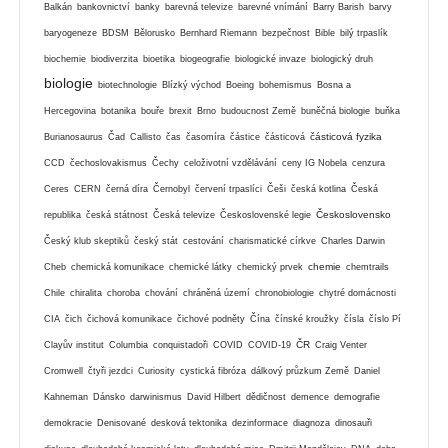
Balkán
bankovnictví
banky
barevná televize
barevné vnímání
Barry Barish
barvy
baryogeneze
BDSM
Bělorusko
Bernhard Riemann
bezpečnost
Bible
bilý trpaslík
biochemie
biodiverzita
bioetika
biogeografie
biologické invaze
biologický druh
biologie
biotechnologie
Blízký východ
Boeing
bohemismus
Bosna a
Hercegovina
botanika
bouře
brexit
Brno
budoucnost Země
buněčná biologie
buňka
částicová fyzika
Burianosaurus
Čad
Callisto
čas
časomíra
částice
částicová
CCD
čechoslovakismus
Čechy
celoživotní vzdělávání
ceny IG Nobela
cenzura
Ceres
CERN
černá díra
Černobyl
červení trpaslíci
Češi
česká kotlina
Česká
Československo
republika
česká státnost
Česká televize
Československé legie
Český klub skeptiků
český stát
cestování
charismatické církve
Charles Darwin
chemie
Cheb
chemická komunikace
chemické látky
chemický prvek
chemtrails
Chile
chiralita
choroba
chování
chráněná území
chronobiologie
chytré domácnosti
CIA
čich
čichová komunikace
čichové podněty
Čína
čínské kroužky
čísla
číslo Pí
ČR
Clayův institut
Columbia
conquistadoři
COVID
COVID-19
Craig Venter
Cromwell
čtyři jezdci
Curiosity
cystická fibróza
dálkový průzkum Země
Daniel
Kahneman
Dánsko
darwinismus
David Hilbert
dědičnost
demence
demografie
demokracie
Denisované
desková tektonika
dezinformace
diagnoza
dinosauři