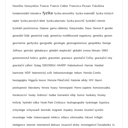
fotosféra
fotosyntéza
Francie
Francis Collins
Francisco Pizzaro
Fukušima
fyzika
fundamentální interakce
fyzika atmosféry
fyzika materiálů
fyzika nízkých
teplot
fyzika pevných látek
fyzika plazmatu
fyzika povrchů
fyzikální chemie
fyzikální pozitivismus
Galaxie
gama záblesky
Ganymedes
Gaza
Gemini 8
gender
generální štáb
genetické vady
geneticky modifikované organismy
genetika
genom
geografie
geologie
geochemie
geofyzika
geomagnetismus
geopolitika
George
Jeffreys
germáni
globalizace
globální oteplování
globální zmeny klimatu
GMO
goniometrické funkce
grafen
gravettien
gravitace
gravitační čočky
gravitační vlny
gravitační záření
Gulag
GW150914
HAARP
Habsburkové
Hamás
Hanibal
harmonie
HDP
helenistický svět
helioseismologie
helium
Hernán Cortés
historie vědy
heutagogika
Higgsův boson
Historie Pátečníků
HIV
hlavní
posloupnost
hlavolamy
hmota
hoaxy
homeopatie
Homo sapiens
homosexualita
horolezectví
houby
hrdinství
hudba
humanitní vědy
humor
hurikány
Huxley
hvězdy
hybridní válka
Hyde Park Civilizace
hydrogeografie
hydrologie
hypnóza
ichtyologie
ichtyosauři
ilumináti
imigranti
impakty
imunita
imunitní systém
imunologie
Indie
Indoevropané
infekce
inflace
informatika
Inkové
InSight
inteligence
internet
internetové diskuze
invazivní druhy
investigativní žurnalistika
Io