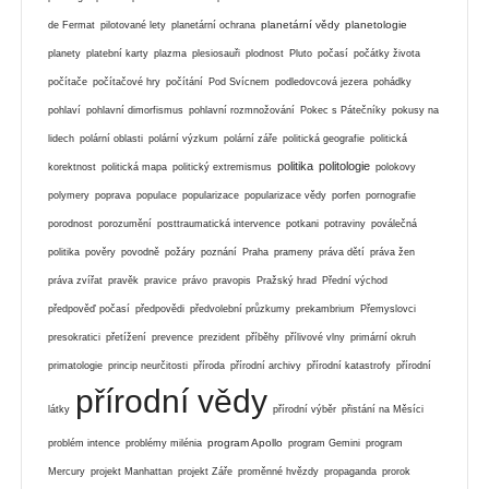
planetární vědy
planetologie
de Fermat
pilotované lety
planetární ochrana
planety
platební karty
plazma
plesiosauři
plodnost
Pluto
počasí
počátky života
počítače
počítačové hry
počítání
Pod Svícnem
podledovcová jezera
pohádky
pohlaví
pohlavní dimorfismus
pohlavní rozmnožování
Pokec s Pátečníky
pokusy na
lidech
polární oblasti
polární výzkum
polární záře
politická geografie
politická
politika
politologie
korektnost
politická mapa
politický extremismus
polokovy
polymery
poprava
populace
popularizace
popularizace vědy
porfen
pornografie
porodnost
porozumění
posttraumatická intervence
potkani
potraviny
poválečná
politika
pověry
povodně
požáry
poznání
Praha
prameny
práva dětí
práva žen
práva zvířat
pravěk
pravice
právo
pravopis
Pražský hrad
Přední východ
předpověď počasí
předpovědi
předvolební průzkumy
prekambrium
Přemyslovci
presokratici
přetížení
prevence
prezident
příběhy
přílivové vlny
primární okruh
primatologie
princip neurčitosti
příroda
přírodní archivy
přírodní katastrofy
přírodní
přírodní vědy
látky
přírodní výběr
přistání na Měsíci
program Apollo
problém intence
problémy milénia
program Gemini
program
Mercury
projekt Manhattan
projekt Záře
proměnné hvězdy
propaganda
prorok