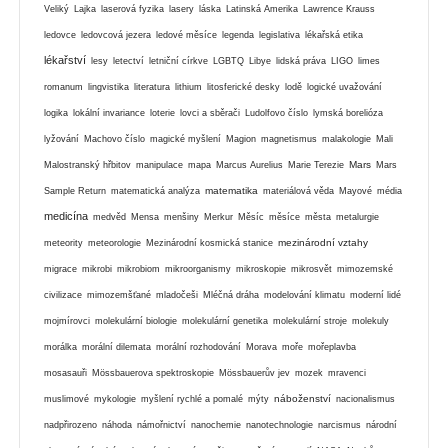
Veliký
Lajka
laserová fyzika
lasery
láska
Latinská Amerika
Lawrence Krauss
ledovce
ledovcová jezera
ledové měsíce
legenda
legislativa
lékařská etika
lékařství
lesy
letectví
letniční církve
LGBTQ
Libye
lidská práva
LIGO
limes
romanum
lingvistika
literatura
lithium
litosferické desky
lodě
logické uvažování
logika
lokální invariance
loterie
lovci a sběrači
Ludolfovo číslo
lymská borelióza
lyžování
Machovo číslo
magické myšlení
Magion
magnetismus
malakologie
Mali
Mars
Malostranský hřbitov
manipulace
mapa
Marcus Aurelius
Marie Terezie
Mars
matematika
Sample Return
matematická analýza
materiálová věda
Mayové
média
medicína
medvěd
Mensa
menšiny
Merkur
Měsíc
měsíce
města
metalurgie
mezinárodní vztahy
meteority
meteorologie
Mezinárodní kosmická stanice
migrace
mikrobi
mikrobiom
mikroorganismy
mikroskopie
mikrosvět
mimozemské
civilizace
mimozemšťané
mladočeši
Mléčná dráha
modelování klimatu
moderní lidé
mojmírovci
molekulární biologie
molekulární genetika
molekulární stroje
molekuly
morálka
morální dilemata
morální rozhodování
Morava
moře
mořeplavba
mosasauři
Mössbauerova spektroskopie
Mössbauerův jev
mozek
mravenci
náboženství
muslimové
mykologie
myšlení rychlé a pomalé
mýty
nacionalismus
nadpřirozeno
náhoda
námořnictví
nanochemie
nanotechnologie
narcismus
národní