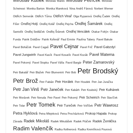
Miroslav Kutílek
Miroslav Petříček
Miroslav Mareš
Miroslav
Scheinost
Monika Barton
Monika Mareková
Nina Andrš Fárová
Norbert Werner
Oldřich Vinař
Oldřich Semerák
Oldřich Tůma
Olga Ryparová
Ondřej Čadek
Ondřej
Ondřej Šamárek
Ondřej Holý
Fišer
Ondřej Kolář
Ondřej Pejcha
Ondřej
Ondřej Vencálek
Santolík
Ondřej Sedláček
Ondřej Šrámek
Otakar Foltýn
Otakar
Funda
Patrik Doldžev
Patrik Kořenář
Paul Ermite
Paulína Tabery
Pavel Bakule
Pavel Cejnar
Pavel Gabzdyl
Pavel Boháček
Pavel Cagaš
Pavel Frič
Pavel Materna
Pavel Jungwirth
Pavel Kasík
Pavel Kosatík
Pavel Kozák
Peter Zamarovský
Pavel Pokorný
Pavel Stopka
Pavel Váňa
Pavol Bargár
Petr Brodský
Petr Bakalář
Petr Blažek
Petr Blumentrit
Petr Bob
Petr Brož
Petr Horálek
Petr Fabián
Petr Houdek
Petr Jan Juračka
Petr Jan Vinš
Petr Janeček
Petr Kulhánek
Petr Kabáth
Petr Koubský
Petr Scheirich
Petr Morávek
Petr Neruda
Petr Pavel
Petr Pokorný
Petr Slavíček
Petr Tomek
Petr Wawrosz
Petr Tureček
Petr Tolar
Petr Voříšek
Petra Hyklová
Prokop Hapala
Petra Mlejnková
Petra Procházková
Prokop
Radek Mikoláš
Radek Žemlička
Závada
Radek Mikulášek
Radek Ptáček
Radim Valenčík
Radka Kellnerová
Radka Kremlíková Pourová