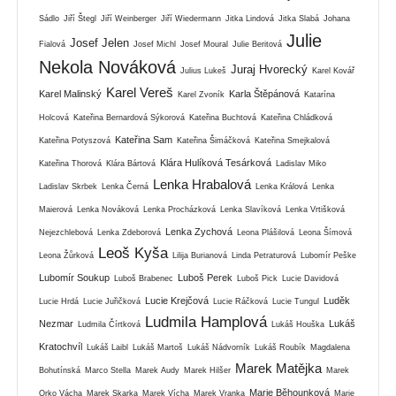
Sádlo
Jiří Štegl
Jiří Weinberger
Jiří Wiedermann
Jitka Lindová
Jitka Slabá
Johana
Julie
Josef Jelen
Fialová
Josef Michl
Josef Moural
Julie Beritová
Nekola Nováková
Juraj Hvorecký
Julius Lukeš
Karel Kovář
Karel Vereš
Karel Malinský
Karla Štěpánová
Karel Zvoník
Katarína
Holcová
Kateřina Bernardová Sýkorová
Kateřina Buchtová
Kateřina Chládková
Kateřina Sam
Kateřina Potyszová
Kateřina Šimáčková
Kateřina Smejkalová
Klára Hulíková Tesárková
Kateřina Thorová
Klára Bártová
Ladislav Miko
Lenka Hrabalová
Ladislav Skrbek
Lenka Černá
Lenka Králová
Lenka
Maierová
Lenka Nováková
Lenka Procházková
Lenka Slavíková
Lenka Vrtišková
Lenka Zychová
Nejezchlebová
Lenka Zdeborová
Leona Plášilová
Leona Šímová
Leoš Kyša
Leona Žůrková
Lilija Burianová
Linda Petraturová
Lubomír Peške
Lubomír Soukup
Luboš Perek
Luboš Brabenec
Luboš Pick
Lucie Davidová
Lucie Krejčová
Luděk
Lucie Hrdá
Lucie Juřičková
Lucie Ráčková
Lucie Tungul
Ludmila Hamplová
Nezmar
Lukáš
Ludmila Čírtková
Lukáš Houška
Kratochvíl
Lukáš Laibl
Lukáš Martoš
Lukáš Nádvorník
Lukáš Roubík
Magdalena
Marek Matějka
Bohutínská
Marco Stella
Marek Audy
Marek Hilšer
Marek
Marie Běhounková
Orko Vácha
Marek Skarka
Marek Vícha
Marek Vranka
Marie