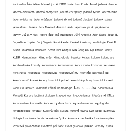
iracionalita
Írán
islám
Islámský stát
ISRO
Itálie
Ivan Koněv
Izrael
jaderná chemie
jaderná elektrárna
jaderná energetika
jaderná energetiky
jaderná fyzika
jaderná zima
jaderné doktríny
jaderné štěpení
jaderné zbraně
jaderné zbrojení
jaderný reaktor
jádro atomu
James Clerk Maxwell
James Randi
Japonsko
jazyk
jazykověda
jazyky
Ježek v kleci
jezera
jídlo
jiné inteligence
Jižní Amerika
John Stapp
Josef II.
Jugoslávie
Jupiter
Jurij Gagarin
Kamiokande
Kanárské ostrovy
kardiologie
Karel II.
Stuart
katastrofa
kauzalita
Kelvin
Kim Čong-Il
Kim Čong-Un
Kip Thorne
klamy
klimatologie
KLDR
Klementinum
klima měst
kognice
kolaps
kolonie
kolonizace
konspirační teorie
kombinatorika
komety
komunikace
komunismus
konce světa
konstrukce
kooperace
kooperativita
kooperativní hry
kopytníci
kosmická loď
kosmická síť
kosmické lety
kosmické počasí
kosmické pohony
kosmické smetí
kosmonautika
kosmologie
kosmické stanice
kosmické záření
Kosntantin a
Metoděj
Kosovo
krajinná ekologie
krasové jevy
kreacionismus
křesťanství
Křída
kritické myšlení
kriminalistika
kriminalita
krize
kryovulkanismus
kryptografie
kryptozoologie
krystaly
Kuiperův pás
kultura
kulturní krajina
Kurt Gödel
kvantová
kvantová fyzika
biologie
kvantová chemie
kvantová mechanika
kvantová optika
kvantová provázanost
kvantové počítače
kvark-gluonové plazma
kvasary
Kyros