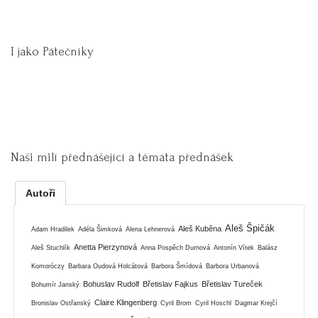
I jako Pátečníky
Naši milí přednášející a témata přednášek
Autoři
Aleš Špičák
Aleš Kuběna
Adam Hradilek
Adéla Šimková
Alena Lehnerová
Anetta Pierzynová
Aleš Stuchlík
Anna Pospěch Durnová
Antonín Vítek
Balász
Komoróczy
Barbara Oudová Holcátová
Barbora Šmídová
Barbora Urbanová
Bohuslav Rudolf
Břetislav Fajkus
Břetislav Tureček
Bohumír Janský
Claire Klingenberg
Bronislav Ostřanský
Cyril Brom
Cyril Hoschl
Dagmar Krejčí