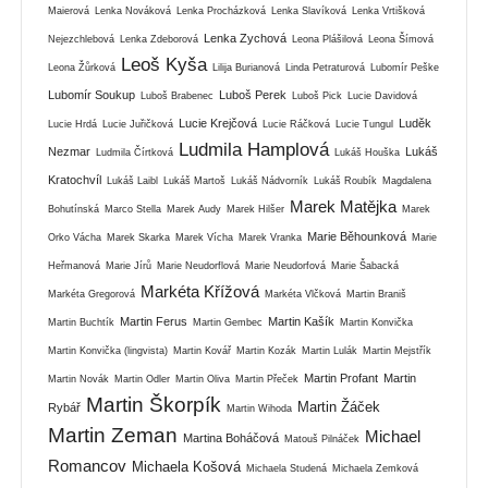
Maierová
Lenka Nováková
Lenka Procházková
Lenka Slavíková
Lenka Vrtišková
Lenka Zychová
Nejezchlebová
Lenka Zdeborová
Leona Plášilová
Leona Šímová
Leoš Kyša
Leona Žůrková
Lilija Burianová
Linda Petraturová
Lubomír Peške
Lubomír Soukup
Luboš Perek
Luboš Brabenec
Luboš Pick
Lucie Davidová
Lucie Krejčová
Luděk
Lucie Hrdá
Lucie Juřičková
Lucie Ráčková
Lucie Tungul
Ludmila Hamplová
Nezmar
Lukáš
Ludmila Čírtková
Lukáš Houška
Kratochvíl
Lukáš Laibl
Lukáš Martoš
Lukáš Nádvorník
Lukáš Roubík
Magdalena
Marek Matějka
Bohutínská
Marco Stella
Marek Audy
Marek Hilšer
Marek
Marie Běhounková
Orko Vácha
Marek Skarka
Marek Vícha
Marek Vranka
Marie
Heřmanová
Marie Jírů
Marie Neudorflová
Marie Neudorfová
Marie Šabacká
Markéta Křížová
Markéta Gregorová
Markéta Vlčková
Martin Braniš
Martin Ferus
Martin Kašík
Martin Buchtík
Martin Gembec
Martin Konvička
Martin Konvička (lingvista)
Martin Kovář
Martin Kozák
Martin Lulák
Martin Mejstřík
Martin Profant
Martin
Martin Novák
Martin Odler
Martin Oliva
Martin Přeček
Martin Škorpík
Martin Žáček
Rybář
Martin Wihoda
Martin Zeman
Michael
Martina Boháčová
Matouš Pilnáček
Romancov
Michaela Košová
Michaela Studená
Michaela Zemková