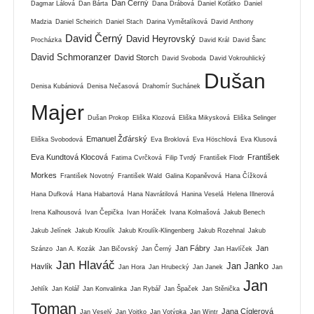
Dan Černý
Dagmar Lálová
Dan Bárta
Dana Drábová
Daniel Koťátko
Daniel
Madzia
Daniel Scheirich
Daniel Stach
Darina Vymětalíková
David Anthony
David Černý
David Heyrovský
Procházka
David Král
David Šanc
David Schmoranzer
David Storch
David Svoboda
David Vokrouhlický
Dušan
Denisa Kubániová
Denisa Nečasová
Drahomír Suchánek
Majer
Dušan Prokop
Eliška Klozová
Eliška Mikysková
Eliška Selinger
Emanuel Žďárský
Eliška Svobodová
Eva Broklová
Eva Höschlová
Eva Klusová
Eva Kundtová Klocová
František
Fatima Cvrčková
Filip Tvrdý
František Flodr
Morkes
František Novotný
František Wald
Galina Kopaněvová
Hana Čížková
Hana Dufková
Hana Habartová
Hana Navrátilová
Hanina Veselá
Helena Illnerová
Irena Kalhousová
Ivan Čepička
Ivan Horáček
Ivana Kolmašová
Jakub Benech
Jakub Jelínek
Jakub Kroulík
Jakub Kroulík-Klingenberg
Jakub Rozehnal
Jakub
Jan Fábry
Jan
Szánzo
Jan A. Kozák
Jan Bičovský
Jan Černý
Jan Havlíček
Jan Hlaváč
Jan Janko
Havlík
Jan Hora
Jan Hrubecký
Jan Janek
Jan
Jan
Jehlík
Jan Kolář
Jan Konvalinka
Jan Rybář
Jan Špaček
Jan Stěnička
Toman
Jana Cíglerová
Jan Veselý
Jan Vojtko
Jan Votýpka
Jan Wintr