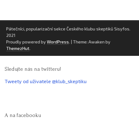
Pátečníci, popularizační sekce Českého klubu skeptiků Sisyfos.
2021
Proudly powered by
WordPress
.
|
Theme: Awaken by
ThemezHut
.
Sledujte nás na twitteru!
Tweety od uživatele @klub_skeptiku
A na facebooku