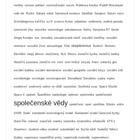
rostliny
rovnost pohlaví
rozmnožování
rozum
Rubikova kostka
Rudolf Mössbauer
rudý obr
Rusko
Sahara
sahel
Sametová revoluce
Sandžak
Sarajevo
Saturn
savci
Schrödingerova kočička
sci-fi
science fiction
sebeklam
sedimenty
sedmá perioda
seismické vlny
seismika
seismologie
sekularismus
šelmy
Semjorka R7
Senát
Sergej Koroljov
sex
sexualita
sexualizované násilí
sexuální menšiny
sexuální
skepticismus
sexuologie
orientace
sexuální život
šíité
školství
Skotsko
šlechtění
slepý démon
sloučeniny
SLS
Slunce
sluneční fyzika
sluneční hodiny
Sluneční soustava
sluneční vítr
smrt
smrt hvězd
smysly
šneci
sobecký gen
sociální bublina
sociální demokracie
sociální geografie
sociální hmyz
sociální sítě
sociobiologie
sociologie
sociomapování
Somaliland
Somálsko
sopka
sopky
soudnictví
soukromý sektor ve vědě
souvislost
Sovětský svaz
Space Shuttle
Space X
spánek
Španělsko
speleologie
spiknutí
spintronika
společenské
společenské vědy
společnost
sport
spotřeba
Srbsko
srdce
SSSR
Stalin
standardní kosmologický model
Standardní model částicové fyziky
Stará říše
stárnutí
staročeši
statika
statistika
stratosféra
středověk
STS-1
Stuartovci
studená válka
studenti
suborbitální let
Suchá údolí
Sudetští Němci
Sudety
supernova
supertěžké prvky
supertvrdé materiály
supervelmoci