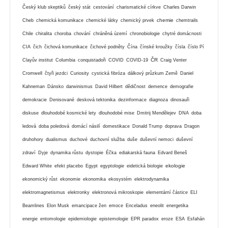
Český klub skeptiků
český stát
cestování
charismatické církve
Charles Darwin
chemie
Cheb
chemická komunikace
chemické látky
chemický prvek
chemtrails
Chile
chiralita
choroba
chování
chráněná území
chronobiologie
chytré domácnosti
CIA
čich
čichová komunikace
čichové podněty
Čína
čínské kroužky
čísla
číslo Pí
ČR
Clayův institut
Columbia
conquistadoři
COVID
COVID-19
Craig Venter
Cromwell
čtyři jezdci
Curiosity
cystická fibróza
dálkový průzkum Země
Daniel
Kahneman
Dánsko
darwinismus
David Hilbert
dědičnost
demence
demografie
demokracie
Denisované
desková tektonika
dezinformace
diagnoza
dinosauři
diskuse
dlouhodobé kosmické lety
dlouhodobé mise
Dmitrij Mendělejev
DNA
doba
ledová
doba poledová
domácí násilí
domestikace
Donald Trump
doprava
Dragon
druhohory
dualismus
duchové
duchovní služba
duše
duševní nemoci
duševní
zdraví
Dyje
dynamika růstu
dystopie
Éčka
ediakarská fauna
Edvard Beneš
ekologie
Edward White
efekt placebo
Egypt
egyptologie
eidetická biologie
ekonomický růst
ekonomie
ekonomika
ekosystém
elektrodynamika
elektromagnetismus
elektronky
elektronová mikroskopie
elementární částice
ELI
Beamlines
Elon Musk
emancipace žen
emoce
Enceladus
eneolit
energetika
energie
entomologie
epidemiologie
epistemologie
EPR paradox
eroze
ESA
Esfahán