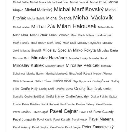
Michal
Michal Belda
Michal Bursa
Michal Hoskovec
Michal Jeníček
Michal Křížek
Michal Marčišovský
Michal Malinský
Michal
Křupka
Michal Václavík
Pitoňák
Michal Švanda
Michal Stehlík
Milan Halousek
Michal Žák
Michal Walter
Milan Mihola
Milan Mráz
Milan Petrák
Milan Sobotka
Milan Vlach
Milena Josefovičová
Miloš Husník
Miloš Rotter
Miloš Tichý
Miloš Uhlíř
Miloslav Chytráček
Miloslav
Miloslav Špecián
Mirko Rokyta
Miroslav Bárta
Jirků
Miloslav Šindelář
Miroslav Havránek
Miroslav Brož
Miroslav Horký
Miroslav Kutal
Miroslav Kutílek
Miroslav Petříček
Miroslav Mareš
Miroslav
Scheinost
Monika Barton
Monika Mareková
Nina Andrš Fárová
Norbert Werner
Oldřich Vinař
Oldřich Semerák
Oldřich Tůma
Olga Ryparová
Ondřej Čadek
Ondřej
Ondřej Šamárek
Ondřej Holý
Fišer
Ondřej Kolář
Ondřej Pejcha
Ondřej
Ondřej Vencálek
Santolík
Ondřej Sedláček
Ondřej Šrámek
Otakar Foltýn
Otakar
Funda
Patrik Doldžev
Patrik Kořenář
Paul Ermite
Paulína Tabery
Pavel Bakule
Pavel Cejnar
Pavel Gabzdyl
Pavel Boháček
Pavel Cagaš
Pavel Frič
Pavel Materna
Pavel Jungwirth
Pavel Kasík
Pavel Kosatík
Pavel Kozák
Peter Zamarovský
Pavel Pokorný
Pavel Stopka
Pavel Váňa
Pavol Bargár