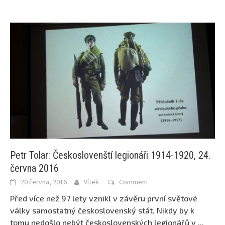
Petr Tolar: Českoslovenští legionáři 1914-1920, 24.
června 2016
20 června, 2016
Vítek
Comment
Před více než 97 lety vznikl v závěru první světové
války samostatný československý stát. Nikdy by k
tomu nedošlo nebýt československých legionářů v
...