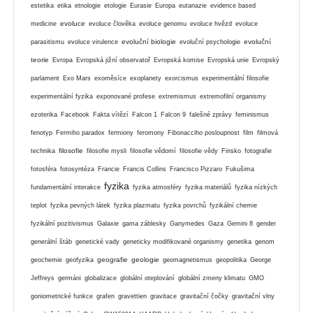
estetika
etika
etnologie
etologie
Eurasie
Europa
eutanazie
evidence based
evoluce
medicine
evoluce člověka
evoluce genomu
evoluce hvězd
evoluce
evoluční biologie
evoluční
parasitismu
evoluce virulence
evoluční psychologie
teorie
Evropa
Evropská jižní observatoř
Evropská komise
Evropská unie
Evropský
parlament
Exo Mars
exoměsíce
exoplanety
exorcismus
experimentální filosofie
experimentální fyzika
exponované profese
extremismus
extremofilní organismy
ezoterika
Facebook
Fakta vítězí
Falcon 1
Falcon 9
falešné zprávy
feminismus
fenotyp
Fermiho paradox
fermiony
feromony
Fibonacciho posloupnost
film
filmová
filosofie
technika
filosofie mysli
filosofie vědomí
filosofie vědy
Finsko
fotografie
fotosféra
fotosyntéza
Francie
Francis Collins
Francisco Pizzaro
Fukušima
fyzika
fundamentální interakce
fyzika atmosféry
fyzika materiálů
fyzika nízkých
teplot
fyzika pevných látek
fyzika plazmatu
fyzika povrchů
fyzikální chemie
fyzikální pozitivismus
Galaxie
gama záblesky
Ganymedes
Gaza
Gemini 8
gender
generální štáb
genetické vady
geneticky modifikované organismy
genetika
genom
geografie
geologie
geochemie
geofyzika
geomagnetismus
geopolitika
George
Jeffreys
germáni
globalizace
globální oteplování
globální zmeny klimatu
GMO
goniometrické funkce
grafen
gravettien
gravitace
gravitační čočky
gravitační vlny