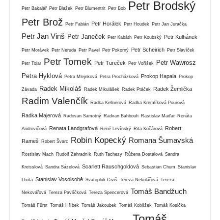
Petr Brodský
Petr Bakalář
Petr Blažek
Petr Blumentrit
Petr Bob
Petr Brož
Petr Horálek
Petr Fabián
Petr Houdek
Petr Jan Juračka
Petr Jan Vinš
Petr Janeček
Petr Kulhánek
Petr Kabáth
Petr Koubský
Petr Scheirich
Petr Morávek
Petr Neruda
Petr Pavel
Petr Pokorný
Petr Slavíček
Petr Tomek
Petr Wawrosz
Petr Tureček
Petr Tolar
Petr Voříšek
Petra Hyklová
Prokop Hapala
Petra Mlejnková
Petra Procházková
Prokop
Radek Mikoláš
Radek Žemlička
Závada
Radek Mikulášek
Radek Ptáček
Radim Valenčík
Radka Kellnerová
Radka Kremlíková Pourová
Radka Majerová
Radovan Samotný
Radvan Bahbouh
Rastislav Maďar
Renáta
Renata Landgrafová
Robert
Androvičová
René Levínský
Rita Kočárová
Robin Kopecký
Romana Šumavská
Rameš
Robert Švarc
Rostislav Mach
Rudolf Zahradník
Ruth Tachezy
Růžena Dostálová
Sandra
Scarlett Rauschgoldová
Kreisslová
Sandra Sázelová
Sebastian Chum
Stanislav
Stanislav Vosolsobě
Lhota
Svatopluk Civiš
Tereza Nekolářová
Tereza
Tomáš Bandžuch
Nekovářová
Tereza Pavlíčková
Tereza Spencerová
Tomáš Fürst
Tomáš Hříbek
Tomáš Jakoubek
Tomáš Koblížek
Tomáš Kosička
Tomáš