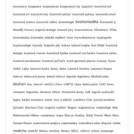
konstrukce
kooperace
kooperativita
kooperativní hry
kopytníci
kosmická loď
kosmická síť
kosmické lety
kosmické počasí
kosmické pohony
kosmické smetí
kosmonautika
kosmologie
kosmické stanice
kosmické záření
Kosntantin a
Metoděj
Kosovo
krajinná ekologie
krasové jevy
kreacionismus
křesťanství
Křída
kritické myšlení
kriminalistika
kriminalita
krize
kryovulkanismus
kryptografie
kryptozoologie
krystaly
Kuiperův pás
kultura
kulturní krajina
Kurt Gödel
kvantová
kvantová fyzika
biologie
kvantová chemie
kvantová mechanika
kvantová optika
kvantová provázanost
kvantové počítače
kvark-gluonové plazma
kvasary
Kyros
Veliký
Lajka
laserová fyzika
lasery
láska
Latinská Amerika
Lawrence Krauss
ledovce
ledovcová jezera
ledové měsíce
legenda
legislativa
lékařská etika
lékařství
lesy
letectví
letniční církve
LGBTQ
Libye
lidská práva
LIGO
limes
romanum
lingvistika
literatura
lithium
litosferické desky
lodě
logické uvažování
logika
lokální invariance
loterie
lovci a sběrači
Ludolfovo číslo
lymská borelióza
lyžování
Machovo číslo
magické myšlení
Magion
magnetismus
malakologie
Mali
Mars
Malostranský hřbitov
manipulace
mapa
Marcus Aurelius
Marie Terezie
Mars
matematika
Sample Return
matematická analýza
materiálová věda
Mayové
média
medicína
medvěd
Mensa
menšiny
Merkur
Měsíc
měsíce
města
metalurgie