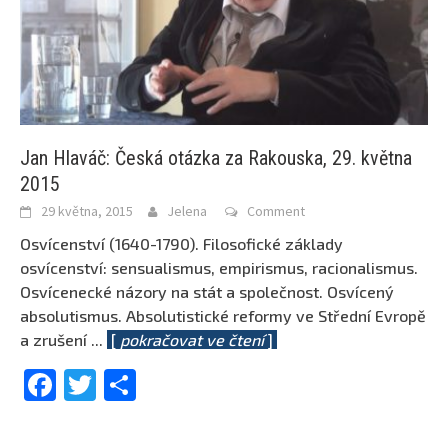
Jan Hlaváč: Česká otázka za Rakouska, 29. května
2015
29 května, 2015
Jelena
Comment
Osvícenství (1640-1790). Filosofické základy
osvícenství: sensualismus, empirismus, racionalismus.
Osvícenecké názory na stát a společnost. Osvícený
absolutismus. Absolutistické reformy ve Střední Evropě
a zrušení
...
[
pokračovat ve čtení
]
Facebook
Twitter
Share