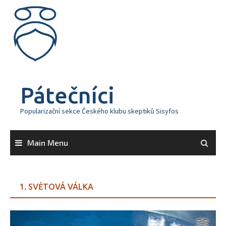
Skip
to
content
Pátečníci
Popularizační sekce Českého klubu skeptiků Sisyfos
Main Menu
1. SVĚTOVÁ VÁLKA