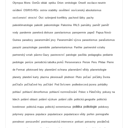
Olympus Mons
Oortův oblak
optika
Orion
ornitologie
Orwell
oscilace neutrin
osídlení
OSIRIS-REx
ostrov stability
osvětlení
osvícenský absolutismus
osvícenství
otroctví
Ötzi
ozbrojené konflikty
pachové látky
pachy
paleoklimatologie
paleolit
paleontologie
Palestina
PALS
památky
paměť
paměť
vody
pandemie
panelová diskuse
panslavismus
panspermie
papež
Papua Nová-
Guinea
paradoxy
paranormální jevy
Paranormální výzva
parasitismus
parašutismus
paraziti
parazitologie
pareidolie
parlamentarismus
Parthie
partnerské vztahy
partnerský vztah
pásmo Gazy
pastevectví
patologie
pavěda
pedagogika
pediatrie
pedologie
peníze
periodická tabulka prvků
Perseverance
Persie
Peru
Philae
Pierre
planetární vědy
planetologie
de Fermat
pilotované lety
planetární ochrana
planety
platební karty
plazma
plesiosauři
plodnost
Pluto
počasí
počátky života
počítače
počítačové hry
počítání
Pod Svícnem
podledovcová jezera
pohádky
pohlaví
pohlavní dimorfismus
pohlavní rozmnožování
Pokec s Pátečníky
pokusy na
lidech
polární oblasti
polární výzkum
polární záře
politická geografie
politická
politika
politologie
korektnost
politická mapa
politický extremismus
polokovy
polymery
poprava
populace
popularizace
popularizace vědy
porfen
pornografie
porodnost
porozumění
posttraumatická intervence
potkani
potraviny
poválečná