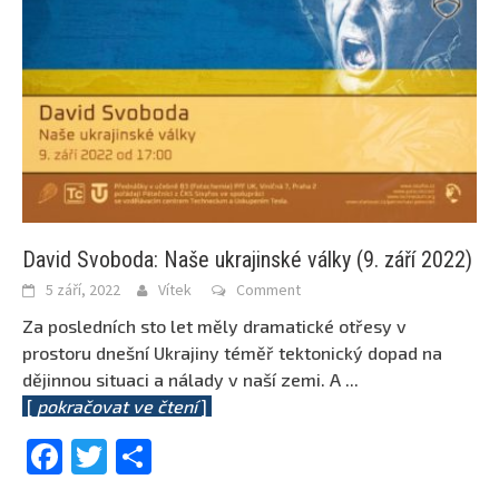
David Svoboda: Naše ukrajinské války (9. září 2022)
5 září, 2022
Vítek
Comment
Za posledních sto let měly dramatické otřesy v
prostoru dnešní Ukrajiny téměř tektonický dopad na
dějinnou situaci a nálady v naší zemi. A
...
[
pokračovat ve čtení
]
Facebook
Twitter
Share