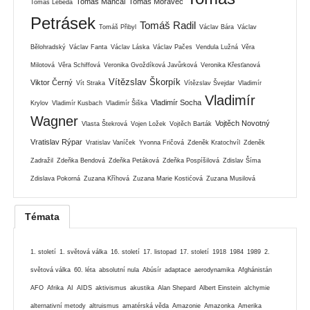
Tomáš Mančal
Tomáš Moravec
Tomáš Lebeda
Petrásek
Tomáš Radil
Tomáš Přibyl
Václav Bára
Václav
Bělohradský
Václav Fanta
Václav Láska
Václav Pačes
Vendula Lužná
Věra
Milotová
Věra Schiffová
Veronika Gvoždíková Javůrková
Veronika Křesťanová
Vítězslav Škorpík
Viktor Černý
Vít Straka
Vítězslav Švejdar
Vladimír
Vladimír
Vladimír Socha
Krylov
Vladimír Kusbach
Vladimír Šiška
Wagner
Vojtěch Novotný
Vlasta Štekrová
Vojen Ložek
Vojtěch Barták
Vratislav Rýpar
Vratislav Vaníček
Yvonna Fričová
Zdeněk Kratochvíl
Zdeněk
Zadražil
Zdeňka Bendová
Zdeňka Petáková
Zdeňka Pospíšilová
Zdislav Šíma
Zdislava Pokorná
Zuzana Kříhová
Zuzana Marie Kostićová
Zuzana Musilová
Témata
1. století
1. světová válka
16. století
17. listopad
17. století
1918
1984
1989
2.
světová válka
60. léta
absolutní nula
Abúsír
adaptace
aerodynamika
Afghánistán
AFO
Afrika
AI
AIDS
aktivismus
akustika
Alan Shepard
Albert Einstein
alchymie
alternativní metody
altruismus
amatérská věda
Amazonie
Amazonka
Amerika