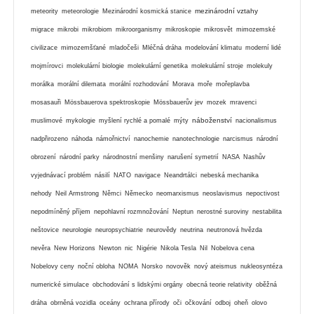
mezinárodní vztahy
meteority
meteorologie
Mezinárodní kosmická stanice
migrace
mikrobi
mikrobiom
mikroorganismy
mikroskopie
mikrosvět
mimozemské
civilizace
mimozemšťané
mladočeši
Mléčná dráha
modelování klimatu
moderní lidé
mojmírovci
molekulární biologie
molekulární genetika
molekulární stroje
molekuly
morálka
morální dilemata
morální rozhodování
Morava
moře
mořeplavba
mosasauři
Mössbauerova spektroskopie
Mössbauerův jev
mozek
mravenci
náboženství
muslimové
mykologie
myšlení rychlé a pomalé
mýty
nacionalismus
nadpřirozeno
náhoda
námořnictví
nanochemie
nanotechnologie
narcismus
národní
obrození
národní parky
národnostní menšiny
narušení symetrií
NASA
Nashův
vyjednávací problém
násilí
NATO
navigace
Neandrtálci
nebeská mechanika
nehody
Neil Armstrong
Němci
Německo
neomarxismus
neoslavismus
nepoctivost
nepodmíněný příjem
nepohlavní rozmnožování
Neptun
nerostné suroviny
nestabilita
neštovice
neurologie
neuropsychiatrie
neurovědy
neutrina
neutronová hvězda
nevěra
New Horizons
Newton
nic
Nigérie
Nikola Tesla
Nil
Nobelova cena
Nobelovy ceny
noční obloha
NOMA
Norsko
novověk
nový ateismus
nukleosyntéza
numerické simulace
obchodování s lidskými orgány
obecná teorie relativity
oběžná
dráha
obrněná vozidla
oceány
ochrana přírody
oči
očkování
odboj
oheň
olovo