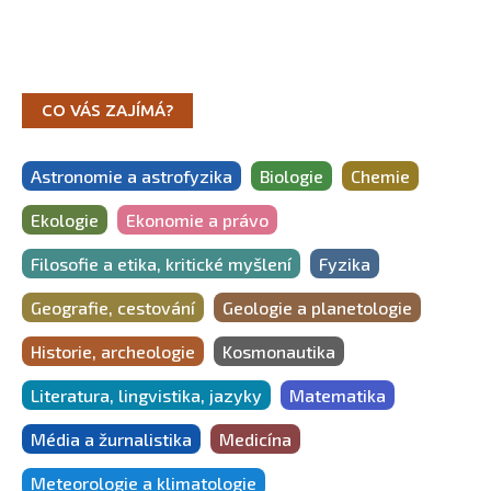
CO VÁS ZAJÍMÁ?
Astronomie a astrofyzika
Biologie
Chemie
Ekologie
Ekonomie a právo
Filosofie a etika, kritické myšlení
Fyzika
Geografie, cestování
Geologie a planetologie
Historie, archeologie
Kosmonautika
Literatura, lingvistika, jazyky
Matematika
Média a žurnalistika
Medicína
Meteorologie a klimatologie