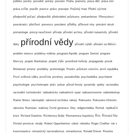
politika
pověry
povodně
požáry
poznání
Praha
prameny
práva dětí
práva žen
práva zvířat
pravěk
pravice
právo
pravopis
Pražský hrad
Přední východ
předpověď počasí
předpovědi
předvolební průzkumy
prekambrium
Přemyslovci
presokratici
přetížení
prevence
prezident
příběhy
přílivové vlny
primární okruh
primatologie
princip neurčitosti
příroda
přírodní archivy
přírodní katastrofy
přírodní
přírodní vědy
látky
přírodní výběr
přistání na Měsíci
program Apollo
problém intence
problémy milénia
program Gemini
program
Mercury
projekt Manhattan
projekt Záře
proměnné hvězdy
propaganda
prorok
Mohamed
prostor
protilátky
protistologie
Prusko
průzkum vesmíru
první republika
První světová válka
prvočísla
prvohory
pseudověda
psychedelika
psychiatrie
psychologie
psychoterapie
ptáci
pulsar
původ hmoty
pyramidy
qubity
racionalita
racionální rozhodování
radioaktivita
radioaktivní spad
radioastronomie
radioteleskop
Rainer Weiss
raketoplán
raketová technika
rakety
Rakousko
Rakousko-Uhersko
religionistika
rakovina
Rastislav
reaktory čtvrté generace
řeky
Remek
replikační
krize
Richard Dawkins
Richterova škála
Riemannova hypotéza
Řím
Římská říše
římské provincie
rituály
Robert Oppenheimer
roboti
robotika
Roger Chaffee
rok v
kosmonautice
romantický nacionalismus
romantismus
Ronald Drever
Rosetta