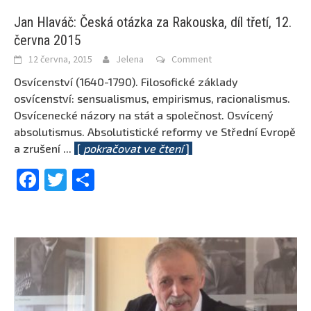
Jan Hlaváč: Česká otázka za Rakouska, díl třetí, 12.
června 2015
12 června, 2015
Jelena
Comment
Osvícenství (1640-1790). Filosofické základy
osvícenství: sensualismus, empirismus, racionalismus.
Osvícenecké názory na stát a společnost. Osvícený
absolutismus. Absolutistické reformy ve Střední Evropě
a zrušení
...
[
pokračovat ve čtení
]
Facebook
Twitter
Share