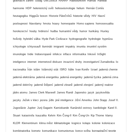
gravitační záření
Gulag
GW150914
HAARP
Habsburkové
Hamás
Hanibal
harmonie
HDP
helenistický svět
helioseismologie
helium
Hernán Cortés
historie vědy
heutagogika
Higgsův boson
Historie Pátečníků
HIV
hlavní
posloupnost
hlavolamy
hmota
hoaxy
homeopatie
Homo sapiens
homosexualita
horolezectví
houby
hrdinství
hudba
humanitní vědy
humor
hurikány
Huxley
hvězdy
hybridní válka
Hyde Park Civilizace
hydrogeografie
hydrologie
hypnóza
ichtyologie
ichtyosauři
ilumináti
imigranti
impakty
imunita
imunitní systém
imunologie
Indie
Indoevropané
infekce
inflace
informatika
Inkové
InSight
inteligence
internet
internetové diskuze
invazivní druhy
investigativní žurnalistika
Io
iracionalita
Írán
islám
Islámský stát
ISRO
Itálie
Ivan Koněv
Izrael
jaderná chemie
jaderná elektrárna
jaderná energetika
jaderná energetiky
jaderná fyzika
jaderná zima
jaderné doktríny
jaderné štěpení
jaderné zbraně
jaderné zbrojení
jaderný reaktor
jádro atomu
James Clerk Maxwell
James Randi
Japonsko
jazyk
jazykověda
jazyky
Ježek v kleci
jezera
jídlo
jiné inteligence
Jižní Amerika
John Stapp
Josef II.
Jugoslávie
Jupiter
Jurij Gagarin
Kamiokande
Kanárské ostrovy
kardiologie
Karel II.
Stuart
katastrofa
kauzalita
Kelvin
Kim Čong-Il
Kim Čong-Un
Kip Thorne
klamy
klimatologie
KLDR
Klementinum
klima měst
kognice
kolaps
kolonie
kolonizace
konspirační teorie
kombinatorika
komety
komunikace
komunismus
konce světa