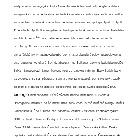
analýza textu
andragogika
André Geim
Andrew Wiles
anekdoty
Anglie
anihilace
anorganická chemie
Antarktida
antibiotická rezistence
antibiotika
antihmota
antika
antiscientismus
antivakcinační hnutí
Antoine Lavoisier
antropologie
Apollo 1
Apollo
11
Apollo 14
Apollo 8
apologetika
archeologie
architektura
argumentace
Aristoteles
astrobiologie
armáda
Armáda ČR
asexualita
Asie
asteroidy
astrochemie
astrofyzika
astronomie
astrofotografie
astronavigace
ateismus
atmosféra
atmosférické fronty
atomová bomba
atomy
attosekundové pulsy
austroslavismus
auta
autismus
Aztékové
Bachův absolutismus
Bajkonur
bakterie
balistické nosiče
Balkán
bankovnictví
banky
barevná televize
barevné vnímání
Barry Barish
barvy
baryogeneze
BDSM
Bělorusko
Bernhard Riemann
bezpečnost
Bible
bilý trpaslík
biochemie
biodiverzita
bioetika
biogeografie
biologické invaze
biologický druh
biologie
biotechnologie
Blízký východ
Boeing
bohemismus
Bosna a
Hercegovina
botanika
bouře
brexit
Brno
budoucnost Země
buněčná biologie
buňka
částicová fyzika
Burianosaurus
Čad
Callisto
čas
časomíra
částice
částicová
CCD
čechoslovakismus
Čechy
celoživotní vzdělávání
ceny IG Nobela
cenzura
Ceres
CERN
černá díra
Černobyl
červení trpaslíci
Češi
česká kotlina
Česká
Československo
republika
česká státnost
Česká televize
Československé legie