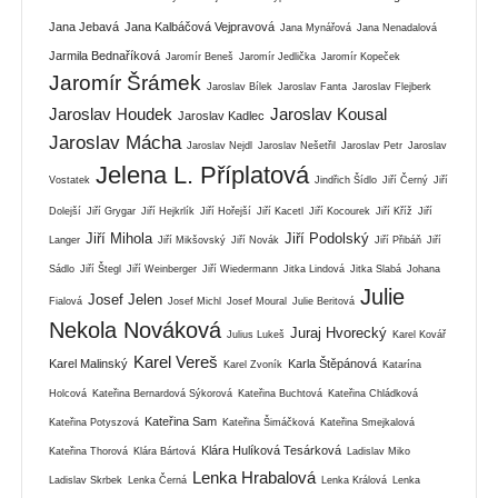
Jana Jebavá
Jana Kalbáčová Vejpravová
Jana Mynářová
Jana Nenadalová
Jarmila Bednaříková
Jaromír Beneš
Jaromír Jedlička
Jaromír Kopeček
Jaromír Šrámek
Jaroslav Bílek
Jaroslav Fanta
Jaroslav Flejberk
Jaroslav Houdek
Jaroslav Kousal
Jaroslav Kadlec
Jaroslav Mácha
Jaroslav Nejdl
Jaroslav Nešetřil
Jaroslav Petr
Jaroslav
Jelena L. Příplatová
Vostatek
Jindřich Šídlo
Jiří Černý
Jiří
Dolejší
Jiří Grygar
Jiří Hejkrlík
Jiří Hořejší
Jiří Kacetl
Jiří Kocourek
Jiří Kříž
Jiří
Jiří Mihola
Jiří Podolský
Langer
Jiří Mikšovský
Jiří Novák
Jiří Přibáň
Jiří
Sádlo
Jiří Štegl
Jiří Weinberger
Jiří Wiedermann
Jitka Lindová
Jitka Slabá
Johana
Julie
Josef Jelen
Fialová
Josef Michl
Josef Moural
Julie Beritová
Nekola Nováková
Juraj Hvorecký
Julius Lukeš
Karel Kovář
Karel Vereš
Karel Malinský
Karla Štěpánová
Karel Zvoník
Katarína
Holcová
Kateřina Bernardová Sýkorová
Kateřina Buchtová
Kateřina Chládková
Kateřina Sam
Kateřina Potyszová
Kateřina Šimáčková
Kateřina Smejkalová
Klára Hulíková Tesárková
Kateřina Thorová
Klára Bártová
Ladislav Miko
Lenka Hrabalová
Ladislav Skrbek
Lenka Černá
Lenka Králová
Lenka