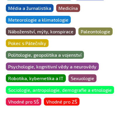
Média a žurnalistika
Medicína
Meteorologie a klimatologie
Náboženství, mýty, konspirace
Paleontologie
Pokec s Pátečníky
Politologie, geopolitika a vojenství
Psychologie, kognitivní vědy a neurovědy
Robotika, kybernetika a IT
Sexuologie
Sociologie, antropologie, demografie a etnologie
Vhodné pro SŠ
Vhodné pro ZŠ