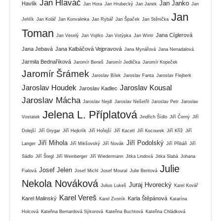
Jan Hlaváč
Jan Janko
Havlík
Jan Hora
Jan Hrubecký
Jan Janek
Jan
Jan
Jehlík
Jan Kolář
Jan Konvalinka
Jan Rybář
Jan Špaček
Jan Stěnička
Toman
Jana Cíglerová
Jan Veselý
Jan Vojtko
Jan Votýpka
Jan Wintr
Jana Jebavá
Jana Kalbáčová Vejpravová
Jana Mynářová
Jana Nenadalová
Jarmila Bednaříková
Jaromír Beneš
Jaromír Jedlička
Jaromír Kopeček
Jaromír Šrámek
Jaroslav Bílek
Jaroslav Fanta
Jaroslav Flejberk
Jaroslav Houdek
Jaroslav Kousal
Jaroslav Kadlec
Jaroslav Mácha
Jaroslav Nejdl
Jaroslav Nešetřil
Jaroslav Petr
Jaroslav
Jelena L. Příplatová
Vostatek
Jindřich Šídlo
Jiří Černý
Jiří
Dolejší
Jiří Grygar
Jiří Hejkrlík
Jiří Hořejší
Jiří Kacetl
Jiří Kocourek
Jiří Kříž
Jiří
Jiří Mihola
Jiří Podolský
Langer
Jiří Mikšovský
Jiří Novák
Jiří Přibáň
Jiří
Sádlo
Jiří Štegl
Jiří Weinberger
Jiří Wiedermann
Jitka Lindová
Jitka Slabá
Johana
Julie
Josef Jelen
Fialová
Josef Michl
Josef Moural
Julie Beritová
Nekola Nováková
Juraj Hvorecký
Julius Lukeš
Karel Kovář
Karel Vereš
Karel Malinský
Karla Štěpánová
Karel Zvoník
Katarína
Holcová
Kateřina Bernardová Sýkorová
Kateřina Buchtová
Kateřina Chládková