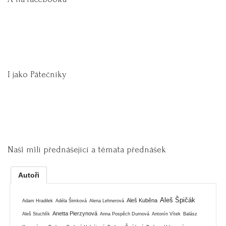
I jako Pátečníky
Naši milí přednášející a témata přednášek
Autoři
Aleš Špičák
Aleš Kuběna
Adam Hradilek
Adéla Šimková
Alena Lehnerová
Anetta Pierzynová
Aleš Stuchlík
Anna Pospěch Durnová
Antonín Vítek
Balász