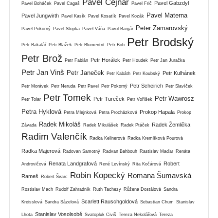
Pavel Cejnar
Pavel Gabzdyl
Pavel Boháček
Pavel Cagaš
Pavel Frič
Pavel Materna
Pavel Jungwirth
Pavel Kasík
Pavel Kosatík
Pavel Kozák
Peter Zamarovský
Pavel Pokorný
Pavel Stopka
Pavel Váňa
Pavol Bargár
Petr Brodský
Petr Bakalář
Petr Blažek
Petr Blumentrit
Petr Bob
Petr Brož
Petr Horálek
Petr Fabián
Petr Houdek
Petr Jan Juračka
Petr Jan Vinš
Petr Janeček
Petr Kulhánek
Petr Kabáth
Petr Koubský
Petr Scheirich
Petr Morávek
Petr Neruda
Petr Pavel
Petr Pokorný
Petr Slavíček
Petr Tomek
Petr Wawrosz
Petr Tureček
Petr Tolar
Petr Voříšek
Petra Hyklová
Prokop Hapala
Petra Mlejnková
Petra Procházková
Prokop
Radek Mikoláš
Radek Žemlička
Závada
Radek Mikulášek
Radek Ptáček
Radim Valenčík
Radka Kellnerová
Radka Kremlíková Pourová
Radka Majerová
Radovan Samotný
Radvan Bahbouh
Rastislav Maďar
Renáta
Renata Landgrafová
Robert
Androvičová
René Levínský
Rita Kočárová
Robin Kopecký
Romana Šumavská
Rameš
Robert Švarc
Rostislav Mach
Rudolf Zahradník
Ruth Tachezy
Růžena Dostálová
Sandra
Scarlett Rauschgoldová
Kreisslová
Sandra Sázelová
Sebastian Chum
Stanislav
Stanislav Vosolsobě
Lhota
Svatopluk Civiš
Tereza Nekolářová
Tereza