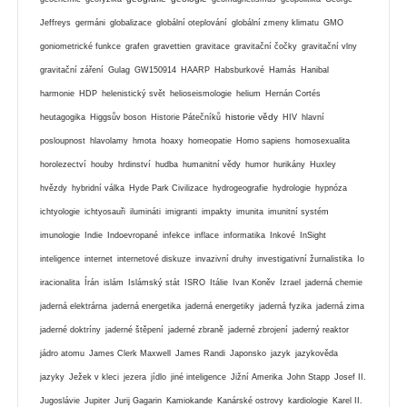
Jeffreys
germáni
globalizace
globální oteplování
globální zmeny klimatu
GMO
goniometrické funkce
grafen
gravettien
gravitace
gravitační čočky
gravitační vlny
gravitační záření
Gulag
GW150914
HAARP
Habsburkové
Hamás
Hanibal
harmonie
HDP
helenistický svět
helioseismologie
helium
Hernán Cortés
historie vědy
heutagogika
Higgsův boson
Historie Pátečníků
HIV
hlavní
posloupnost
hlavolamy
hmota
hoaxy
homeopatie
Homo sapiens
homosexualita
horolezectví
houby
hrdinství
hudba
humanitní vědy
humor
hurikány
Huxley
hvězdy
hybridní válka
Hyde Park Civilizace
hydrogeografie
hydrologie
hypnóza
ichtyologie
ichtyosauři
ilumináti
imigranti
impakty
imunita
imunitní systém
imunologie
Indie
Indoevropané
infekce
inflace
informatika
Inkové
InSight
inteligence
internet
internetové diskuze
invazivní druhy
investigativní žurnalistika
Io
iracionalita
Írán
islám
Islámský stát
ISRO
Itálie
Ivan Koněv
Izrael
jaderná chemie
jaderná elektrárna
jaderná energetika
jaderná energetiky
jaderná fyzika
jaderná zima
jaderné doktríny
jaderné štěpení
jaderné zbraně
jaderné zbrojení
jaderný reaktor
jádro atomu
James Clerk Maxwell
James Randi
Japonsko
jazyk
jazykověda
jazyky
Ježek v kleci
jezera
jídlo
jiné inteligence
Jižní Amerika
John Stapp
Josef II.
Jugoslávie
Jupiter
Jurij Gagarin
Kamiokande
Kanárské ostrovy
kardiologie
Karel II.