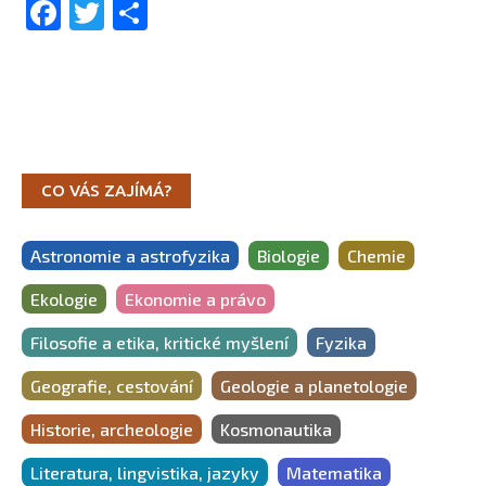
Facebook
Twitter
Share
CO VÁS ZAJÍMÁ?
Astronomie a astrofyzika
Biologie
Chemie
Ekologie
Ekonomie a právo
Filosofie a etika, kritické myšlení
Fyzika
Geografie, cestování
Geologie a planetologie
Historie, archeologie
Kosmonautika
Literatura, lingvistika, jazyky
Matematika