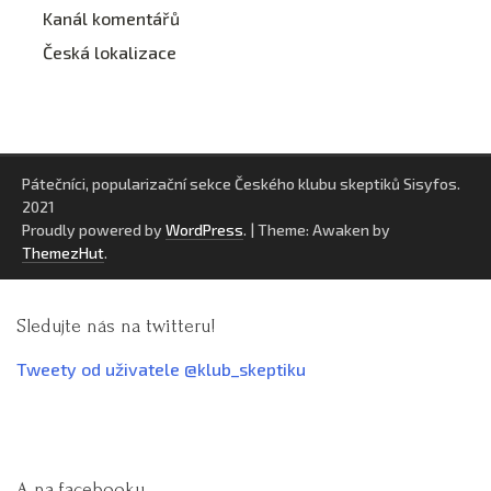
Kanál komentářů
Česká lokalizace
Pátečníci, popularizační sekce Českého klubu skeptiků Sisyfos.
2021
Proudly powered by
WordPress
.
|
Theme: Awaken by
ThemezHut
.
Sledujte nás na twitteru!
Tweety od uživatele @klub_skeptiku
A na facebooku