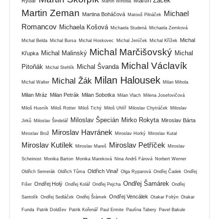
Martin Žáček
Rybář
Martin Wihoda
Martin Zeman
Michael
Martina Boháčová
Matouš Pilnáček
Romancov
Michaela Košová
Michaela Studená
Michaela Zemková
Michal
Michal Belda
Michal Bursa
Michal Hoskovec
Michal Jeníček
Michal Křížek
Michal Marčišovský
Michal Malinský
Michal
Křupka
Michal Václavík
Pitoňák
Michal Švanda
Michal Stehlík
Milan Halousek
Michal Žák
Michal Walter
Milan Mihola
Milan Mráz
Milan Petrák
Milan Sobotka
Milan Vlach
Milena Josefovičová
Miloš Husník
Miloš Rotter
Miloš Tichý
Miloš Uhlíř
Miloslav Chytráček
Miloslav
Miloslav Špecián
Mirko Rokyta
Miroslav Bárta
Jirků
Miloslav Šindelář
Miroslav Havránek
Miroslav Brož
Miroslav Horký
Miroslav Kutal
Miroslav Kutílek
Miroslav Petříček
Miroslav Mareš
Miroslav
Scheinost
Monika Barton
Monika Mareková
Nina Andrš Fárová
Norbert Werner
Oldřich Vinař
Oldřich Semerák
Oldřich Tůma
Olga Ryparová
Ondřej Čadek
Ondřej
Ondřej Šamárek
Ondřej Holý
Fišer
Ondřej Kolář
Ondřej Pejcha
Ondřej
Ondřej Vencálek
Santolík
Ondřej Sedláček
Ondřej Šrámek
Otakar Foltýn
Otakar
Funda
Patrik Doldžev
Patrik Kořenář
Paul Ermite
Paulína Tabery
Pavel Bakule