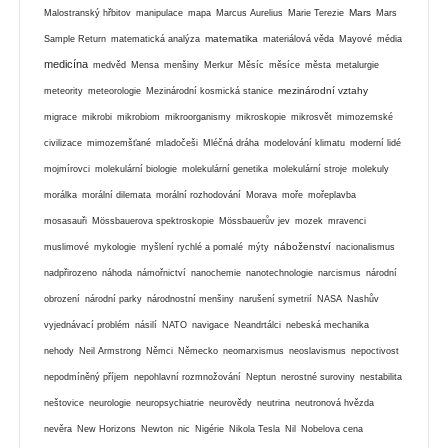
Mars
Malostranský hřbitov
manipulace
mapa
Marcus Aurelius
Marie Terezie
Mars
matematika
Sample Return
matematická analýza
materiálová věda
Mayové
média
medicína
medvěd
Mensa
menšiny
Merkur
Měsíc
měsíce
města
metalurgie
mezinárodní vztahy
meteority
meteorologie
Mezinárodní kosmická stanice
migrace
mikrobi
mikrobiom
mikroorganismy
mikroskopie
mikrosvět
mimozemské
civilizace
mimozemšťané
mladočeši
Mléčná dráha
modelování klimatu
moderní lidé
mojmírovci
molekulární biologie
molekulární genetika
molekulární stroje
molekuly
morálka
morální dilemata
morální rozhodování
Morava
moře
mořeplavba
mosasauři
Mössbauerova spektroskopie
Mössbauerův jev
mozek
mravenci
náboženství
muslimové
mykologie
myšlení rychlé a pomalé
mýty
nacionalismus
nadpřirozeno
náhoda
námořnictví
nanochemie
nanotechnologie
narcismus
národní
obrození
národní parky
národnostní menšiny
narušení symetrií
NASA
Nashův
vyjednávací problém
násilí
NATO
navigace
Neandrtálci
nebeská mechanika
nehody
Neil Armstrong
Němci
Německo
neomarxismus
neoslavismus
nepoctivost
nepodmíněný příjem
nepohlavní rozmnožování
Neptun
nerostné suroviny
nestabilita
neštovice
neurologie
neuropsychiatrie
neurovědy
neutrina
neutronová hvězda
nevěra
New Horizons
Newton
nic
Nigérie
Nikola Tesla
Nil
Nobelova cena