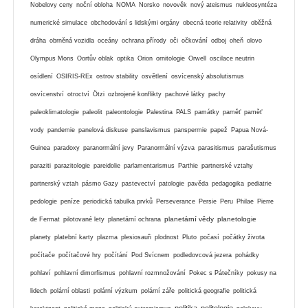
Nobelovy ceny
noční obloha
NOMA
Norsko
novověk
nový ateismus
nukleosyntéza
numerické simulace
obchodování s lidskými orgány
obecná teorie relativity
oběžná
dráha
obrněná vozidla
oceány
ochrana přírody
oči
očkování
odboj
oheň
olovo
Olympus Mons
Oortův oblak
optika
Orion
ornitologie
Orwell
oscilace neutrin
osídlení
OSIRIS-REx
ostrov stability
osvětlení
osvícenský absolutismus
osvícenství
otroctví
Ötzi
ozbrojené konflikty
pachové látky
pachy
paleoklimatologie
paleolit
paleontologie
Palestina
PALS
památky
paměť
paměť
vody
pandemie
panelová diskuse
panslavismus
panspermie
papež
Papua Nová-
Guinea
paradoxy
paranormální jevy
Paranormální výzva
parasitismus
parašutismus
paraziti
parazitologie
pareidolie
parlamentarismus
Parthie
partnerské vztahy
partnerský vztah
pásmo Gazy
pastevectví
patologie
pavěda
pedagogika
pediatrie
pedologie
peníze
periodická tabulka prvků
Perseverance
Persie
Peru
Philae
Pierre
planetární vědy
planetologie
de Fermat
pilotované lety
planetární ochrana
planety
platební karty
plazma
plesiosauři
plodnost
Pluto
počasí
počátky života
počítače
počítačové hry
počítání
Pod Svícnem
podledovcová jezera
pohádky
pohlaví
pohlavní dimorfismus
pohlavní rozmnožování
Pokec s Pátečníky
pokusy na
lidech
polární oblasti
polární výzkum
polární záře
politická geografie
politická
politika
politologie