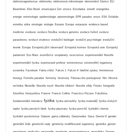
elektromagnetismus
elektronky
elektronová mikroskopie
elementární částice
ELI
Beamlines
Elon Musk
emancipace žen
emoce
Enceladus
eneolit
energetika
energie
entomologie
epidemiologie
epistemologie
EPR paradox
eroze
ESA
Esfahán
estetika
etika
etnologie
etologie
Eurasie
Europa
eutanazie
evidence based
evoluce
medicine
evoluce člověka
evoluce genomu
evoluce hvězd
evoluce
evoluční biologie
evoluční
parasitismu
evoluce virulence
evoluční psychologie
teorie
Evropa
Evropská jižní observatoř
Evropská komise
Evropská unie
Evropský
parlament
Exo Mars
exoměsíce
exoplanety
exorcismus
experimentální filosofie
experimentální fyzika
exponované profese
extremismus
extremofilní organismy
ezoterika
Facebook
Fakta vítězí
Falcon 1
Falcon 9
falešné zprávy
feminismus
fenotyp
Fermiho paradox
fermiony
feromony
Fibonacciho posloupnost
film
filmová
filosofie
technika
filosofie mysli
filosofie vědomí
filosofie vědy
Finsko
fotografie
fotosféra
fotosyntéza
Francie
Francis Collins
Francisco Pizzaro
Fukušima
fyzika
fundamentální interakce
fyzika atmosféry
fyzika materiálů
fyzika nízkých
teplot
fyzika pevných látek
fyzika plazmatu
fyzika povrchů
fyzikální chemie
fyzikální pozitivismus
Galaxie
gama záblesky
Ganymedes
Gaza
Gemini 8
gender
generální štáb
genetické vady
geneticky modifikované organismy
genetika
genom
geografie
geologie
geochemie
geofyzika
geomagnetismus
geopolitika
George