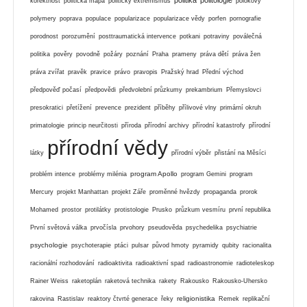
korektnost
politická mapa
politický extremismus
polokovy
polymery
poprava
populace
popularizace
popularizace vědy
porfen
pornografie
porodnost
porozumění
posttraumatická intervence
potkani
potraviny
poválečná
politika
pověry
povodně
požáry
poznání
Praha
prameny
práva dětí
práva žen
práva zvířat
pravěk
pravice
právo
pravopis
Pražský hrad
Přední východ
předpověď počasí
předpovědi
předvolební průzkumy
prekambrium
Přemyslovci
presokratici
přetížení
prevence
prezident
příběhy
přílivové vlny
primární okruh
primatologie
princip neurčitosti
příroda
přírodní archivy
přírodní katastrofy
přírodní
přírodní vědy
látky
přírodní výběr
přistání na Měsíci
program Apollo
problém intence
problémy milénia
program Gemini
program
Mercury
projekt Manhattan
projekt Záře
proměnné hvězdy
propaganda
prorok
Mohamed
prostor
protilátky
protistologie
Prusko
průzkum vesmíru
první republika
První světová válka
prvočísla
prvohory
pseudověda
psychedelika
psychiatrie
psychologie
psychoterapie
ptáci
pulsar
původ hmoty
pyramidy
qubity
racionalita
racionální rozhodování
radioaktivita
radioaktivní spad
radioastronomie
radioteleskop
Rainer Weiss
raketoplán
raketová technika
rakety
Rakousko
Rakousko-Uhersko
religionistika
rakovina
Rastislav
reaktory čtvrté generace
řeky
Remek
replikační