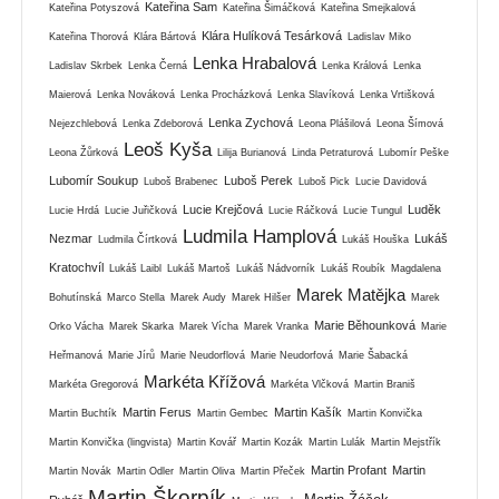
Kateřina Sam
Kateřina Potyszová
Kateřina Šimáčková
Kateřina Smejkalová
Klára Hulíková Tesárková
Kateřina Thorová
Klára Bártová
Ladislav Miko
Lenka Hrabalová
Ladislav Skrbek
Lenka Černá
Lenka Králová
Lenka
Maierová
Lenka Nováková
Lenka Procházková
Lenka Slavíková
Lenka Vrtišková
Lenka Zychová
Nejezchlebová
Lenka Zdeborová
Leona Plášilová
Leona Šímová
Leoš Kyša
Leona Žůrková
Lilija Burianová
Linda Petraturová
Lubomír Peške
Lubomír Soukup
Luboš Perek
Luboš Brabenec
Luboš Pick
Lucie Davidová
Lucie Krejčová
Luděk
Lucie Hrdá
Lucie Juřičková
Lucie Ráčková
Lucie Tungul
Ludmila Hamplová
Nezmar
Lukáš
Ludmila Čírtková
Lukáš Houška
Kratochvíl
Lukáš Laibl
Lukáš Martoš
Lukáš Nádvorník
Lukáš Roubík
Magdalena
Marek Matějka
Bohutínská
Marco Stella
Marek Audy
Marek Hilšer
Marek
Marie Běhounková
Orko Vácha
Marek Skarka
Marek Vícha
Marek Vranka
Marie
Heřmanová
Marie Jírů
Marie Neudorflová
Marie Neudorfová
Marie Šabacká
Markéta Křížová
Markéta Gregorová
Markéta Vlčková
Martin Braniš
Martin Ferus
Martin Kašík
Martin Buchtík
Martin Gembec
Martin Konvička
Martin Konvička (lingvista)
Martin Kovář
Martin Kozák
Martin Lulák
Martin Mejstřík
Martin Profant
Martin
Martin Novák
Martin Odler
Martin Oliva
Martin Přeček
Martin Škorpík