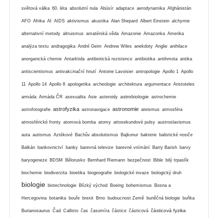
světová válka
60. léta
absolutní nula
Abúsír
adaptace
aerodynamika
Afghánistán
AFO
Afrika
AI
AIDS
aktivismus
akustika
Alan Shepard
Albert Einstein
alchymie
alternativní metody
altruismus
amatérská věda
Amazonie
Amazonka
Amerika
analýza textu
andragogika
André Geim
Andrew Wiles
anekdoty
Anglie
anihilace
anorganická chemie
Antarktida
antibiotická rezistence
antibiotika
antihmota
antika
antiscientismus
antivakcinační hnutí
Antoine Lavoisier
antropologie
Apollo 1
Apollo
11
Apollo 14
Apollo 8
apologetika
archeologie
architektura
argumentace
Aristoteles
astrobiologie
armáda
Armáda ČR
asexualita
Asie
asteroidy
astrochemie
astrofyzika
astronomie
astrofotografie
astronavigace
ateismus
atmosféra
atmosférické fronty
atomová bomba
atomy
attosekundové pulsy
austroslavismus
auta
autismus
Aztékové
Bachův absolutismus
Bajkonur
bakterie
balistické nosiče
Balkán
bankovnictví
banky
barevná televize
barevné vnímání
Barry Barish
barvy
baryogeneze
BDSM
Bělorusko
Bernhard Riemann
bezpečnost
Bible
bilý trpaslík
biochemie
biodiverzita
bioetika
biogeografie
biologické invaze
biologický druh
biologie
biotechnologie
Blízký východ
Boeing
bohemismus
Bosna a
Hercegovina
botanika
bouře
brexit
Brno
budoucnost Země
buněčná biologie
buňka
částicová fyzika
Burianosaurus
Čad
Callisto
čas
časomíra
částice
částicová