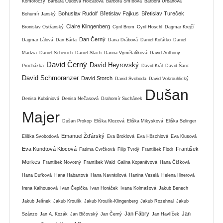
Komoróczy
Barbara Oudová Holcátová
Barbora Šmídová
Barbora Urbanová
Bohuslav Rudolf
Břetislav Fajkus
Břetislav Tureček
Bohumír Janský
Claire Klingenberg
Bronislav Ostřanský
Cyril Brom
Cyril Hoschl
Dagmar Krejčí
Dan Černý
Dagmar Lálová
Dan Bárta
Dana Drábová
Daniel Koťátko
Daniel
Madzia
Daniel Scheirich
Daniel Stach
Darina Vymětalíková
David Anthony
David Černý
David Heyrovský
Procházka
David Král
David Šanc
David Schmoranzer
David Storch
David Svoboda
David Vokrouhlický
Dušan
Denisa Kubániová
Denisa Nečasová
Drahomír Suchánek
Majer
Dušan Prokop
Eliška Klozová
Eliška Mikysková
Eliška Selinger
Emanuel Žďárský
Eliška Svobodová
Eva Broklová
Eva Höschlová
Eva Klusová
Eva Kundtová Klocová
František
Fatima Cvrčková
Filip Tvrdý
František Flodr
Morkes
František Novotný
František Wald
Galina Kopaněvová
Hana Čížková
Hana Dufková
Hana Habartová
Hana Navrátilová
Hanina Veselá
Helena Illnerová
Irena Kalhousová
Ivan Čepička
Ivan Horáček
Ivana Kolmašová
Jakub Benech
Jakub Jelínek
Jakub Kroulík
Jakub Kroulík-Klingenberg
Jakub Rozehnal
Jakub
Jan Fábry
Jan
Szánzo
Jan A. Kozák
Jan Bičovský
Jan Černý
Jan Havlíček