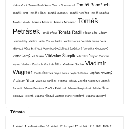
Tomáš Bandžuch
Nekovářová
Tereza Pavlíčková
Tereza Spencerová
Tomáš Fürst
Tomáš Hříbek
Tomáš Jakoubek
Tomáš Koblížek
Tomáš Kosička
Tomáš
Tomáš Mančal
Tomáš Moravec
Tomáš Lebeda
Petrásek
Tomáš Radil
Tomáš Přibyl
Václav Bára
Václav
Bělohradský
Václav Fanta
Václav Láska
Václav Pačes
Vendula Lužná
Věra
Milotová
Věra Schiffová
Veronika Gvoždíková Javůrková
Veronika Křesťanová
Vítězslav Škorpík
Viktor Černý
Vít Straka
Vítězslav Švejdar
Vladimír
Vladimír
Vladimír Socha
Krylov
Vladimír Kusbach
Vladimír Šiška
Wagner
Vojtěch Novotný
Vlasta Štekrová
Vojen Ložek
Vojtěch Barták
Vratislav Rýpar
Vratislav Vaníček
Yvonna Fričová
Zdeněk Kratochvíl
Zdeněk
Zadražil
Zdeňka Bendová
Zdeňka Petáková
Zdeňka Pospíšilová
Zdislav Šíma
Zdislava Pokorná
Zuzana Kříhová
Zuzana Marie Kostićová
Zuzana Musilová
Témata
1. století
1. světová válka
16. století
17. listopad
17. století
1918
1984
1989
2.