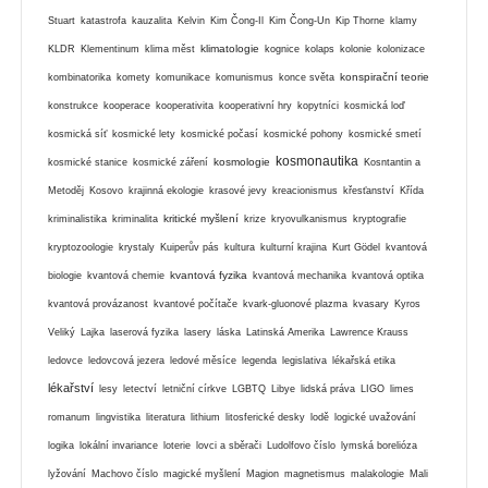
Stuart
katastrofa
kauzalita
Kelvin
Kim Čong-Il
Kim Čong-Un
Kip Thorne
klamy
klimatologie
KLDR
Klementinum
klima měst
kognice
kolaps
kolonie
kolonizace
konspirační teorie
kombinatorika
komety
komunikace
komunismus
konce světa
konstrukce
kooperace
kooperativita
kooperativní hry
kopytníci
kosmická loď
kosmická síť
kosmické lety
kosmické počasí
kosmické pohony
kosmické smetí
kosmonautika
kosmologie
kosmické stanice
kosmické záření
Kosntantin a
Metoděj
Kosovo
krajinná ekologie
krasové jevy
kreacionismus
křesťanství
Křída
kritické myšlení
kriminalistika
kriminalita
krize
kryovulkanismus
kryptografie
kryptozoologie
krystaly
Kuiperův pás
kultura
kulturní krajina
Kurt Gödel
kvantová
kvantová fyzika
biologie
kvantová chemie
kvantová mechanika
kvantová optika
kvantová provázanost
kvantové počítače
kvark-gluonové plazma
kvasary
Kyros
Veliký
Lajka
laserová fyzika
lasery
láska
Latinská Amerika
Lawrence Krauss
ledovce
ledovcová jezera
ledové měsíce
legenda
legislativa
lékařská etika
lékařství
lesy
letectví
letniční církve
LGBTQ
Libye
lidská práva
LIGO
limes
romanum
lingvistika
literatura
lithium
litosferické desky
lodě
logické uvažování
logika
lokální invariance
loterie
lovci a sběrači
Ludolfovo číslo
lymská borelióza
lyžování
Machovo číslo
magické myšlení
Magion
magnetismus
malakologie
Mali