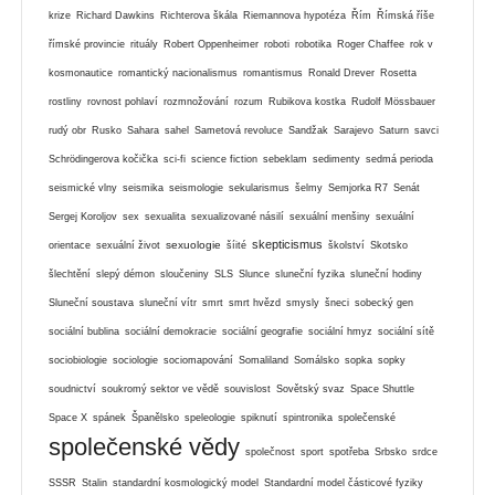
krize
Richard Dawkins
Richterova škála
Riemannova hypotéza
Řím
Římská říše
římské provincie
rituály
Robert Oppenheimer
roboti
robotika
Roger Chaffee
rok v
kosmonautice
romantický nacionalismus
romantismus
Ronald Drever
Rosetta
rostliny
rovnost pohlaví
rozmnožování
rozum
Rubikova kostka
Rudolf Mössbauer
rudý obr
Rusko
Sahara
sahel
Sametová revoluce
Sandžak
Sarajevo
Saturn
savci
Schrödingerova kočička
sci-fi
science fiction
sebeklam
sedimenty
sedmá perioda
seismické vlny
seismika
seismologie
sekularismus
šelmy
Semjorka R7
Senát
Sergej Koroljov
sex
sexualita
sexualizované násilí
sexuální menšiny
sexuální
skepticismus
sexuologie
orientace
sexuální život
šíité
školství
Skotsko
šlechtění
slepý démon
sloučeniny
SLS
Slunce
sluneční fyzika
sluneční hodiny
Sluneční soustava
sluneční vítr
smrt
smrt hvězd
smysly
šneci
sobecký gen
sociální bublina
sociální demokracie
sociální geografie
sociální hmyz
sociální sítě
sociobiologie
sociologie
sociomapování
Somaliland
Somálsko
sopka
sopky
soudnictví
soukromý sektor ve vědě
souvislost
Sovětský svaz
Space Shuttle
Space X
spánek
Španělsko
speleologie
spiknutí
spintronika
společenské
společenské vědy
společnost
sport
spotřeba
Srbsko
srdce
SSSR
Stalin
standardní kosmologický model
Standardní model částicové fyziky