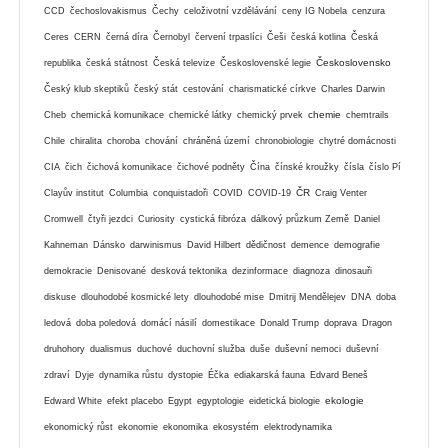
CCD
čechoslovakismus
Čechy
celoživotní vzdělávání
ceny IG Nobela
cenzura
Ceres
CERN
černá díra
Černobyl
červení trpaslíci
Češi
česká kotlina
Česká
Československo
republika
česká státnost
Česká televize
Československé legie
Český klub skeptiků
český stát
cestování
charismatické církve
Charles Darwin
chemie
Cheb
chemická komunikace
chemické látky
chemický prvek
chemtrails
Chile
chiralita
choroba
chování
chráněná území
chronobiologie
chytré domácnosti
CIA
čich
čichová komunikace
čichové podněty
Čína
čínské kroužky
čísla
číslo Pí
ČR
Clayův institut
Columbia
conquistadoři
COVID
COVID-19
Craig Venter
Cromwell
čtyři jezdci
Curiosity
cystická fibróza
dálkový průzkum Země
Daniel
Kahneman
Dánsko
darwinismus
David Hilbert
dědičnost
demence
demografie
demokracie
Denisované
desková tektonika
dezinformace
diagnoza
dinosauři
diskuse
dlouhodobé kosmické lety
dlouhodobé mise
Dmitrij Mendělejev
DNA
doba
ledová
doba poledová
domácí násilí
domestikace
Donald Trump
doprava
Dragon
druhohory
dualismus
duchové
duchovní služba
duše
duševní nemoci
duševní
zdraví
Dyje
dynamika růstu
dystopie
Éčka
ediakarská fauna
Edvard Beneš
ekologie
Edward White
efekt placebo
Egypt
egyptologie
eidetická biologie
ekonomický růst
ekonomie
ekonomika
ekosystém
elektrodynamika