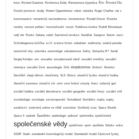
krize
Richard Dawkins
Richterova škála
Riemannova hypotéza
Řím
Římská říše
římské provincie
rituály
Robert Oppenheimer
roboti
robotika
Roger Chaffee
rok v
kosmonautice
romantický nacionalismus
romantismus
Ronald Drever
Rosetta
rostliny
rovnost pohlaví
rozmnožování
rozum
Rubikova kostka
Rudolf Mössbauer
rudý obr
Rusko
Sahara
sahel
Sametová revoluce
Sandžak
Sarajevo
Saturn
savci
Schrödingerova kočička
sci-fi
science fiction
sebeklam
sedimenty
sedmá perioda
seismické vlny
seismika
seismologie
sekularismus
šelmy
Semjorka R7
Senát
Sergej Koroljov
sex
sexualita
sexualizované násilí
sexuální menšiny
sexuální
skepticismus
sexuologie
orientace
sexuální život
šíité
školství
Skotsko
šlechtění
slepý démon
sloučeniny
SLS
Slunce
sluneční fyzika
sluneční hodiny
Sluneční soustava
sluneční vítr
smrt
smrt hvězd
smysly
šneci
sobecký gen
sociální bublina
sociální demokracie
sociální geografie
sociální hmyz
sociální sítě
sociobiologie
sociologie
sociomapování
Somaliland
Somálsko
sopka
sopky
soudnictví
soukromý sektor ve vědě
souvislost
Sovětský svaz
Space Shuttle
Space X
spánek
Španělsko
speleologie
spiknutí
spintronika
společenské
společenské vědy
společnost
sport
spotřeba
Srbsko
srdce
SSSR
Stalin
standardní kosmologický model
Standardní model částicové fyziky