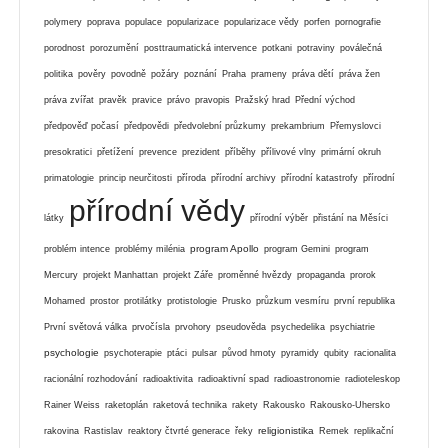
polymery
poprava
populace
popularizace
popularizace vědy
porfen
pornografie
porodnost
porozumění
posttraumatická intervence
potkani
potraviny
poválečná
politika
pověry
povodně
požáry
poznání
Praha
prameny
práva dětí
práva žen
práva zvířat
pravěk
pravice
právo
pravopis
Pražský hrad
Přední východ
předpověď počasí
předpovědi
předvolební průzkumy
prekambrium
Přemyslovci
presokratici
přetížení
prevence
prezident
příběhy
přílivové vlny
primární okruh
primatologie
princip neurčitosti
příroda
přírodní archivy
přírodní katastrofy
přírodní
přírodní vědy
látky
přírodní výběr
přistání na Měsíci
program Apollo
problém intence
problémy milénia
program Gemini
program
Mercury
projekt Manhattan
projekt Záře
proměnné hvězdy
propaganda
prorok
Mohamed
prostor
protilátky
protistologie
Prusko
průzkum vesmíru
první republika
První světová válka
prvočísla
prvohory
pseudověda
psychedelika
psychiatrie
psychologie
psychoterapie
ptáci
pulsar
původ hmoty
pyramidy
qubity
racionalita
racionální rozhodování
radioaktivita
radioaktivní spad
radioastronomie
radioteleskop
Rainer Weiss
raketoplán
raketová technika
rakety
Rakousko
Rakousko-Uhersko
religionistika
rakovina
Rastislav
reaktory čtvrté generace
řeky
Remek
replikační