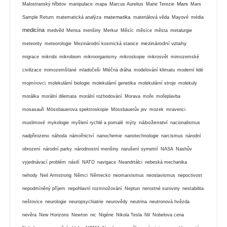
Mars
Malostranský hřbitov
manipulace
mapa
Marcus Aurelius
Marie Terezie
Mars
matematika
Sample Return
matematická analýza
materiálová věda
Mayové
média
medicína
medvěd
Mensa
menšiny
Merkur
Měsíc
měsíce
města
metalurgie
mezinárodní vztahy
meteority
meteorologie
Mezinárodní kosmická stanice
migrace
mikrobi
mikrobiom
mikroorganismy
mikroskopie
mikrosvět
mimozemské
civilizace
mimozemšťané
mladočeši
Mléčná dráha
modelování klimatu
moderní lidé
mojmírovci
molekulární biologie
molekulární genetika
molekulární stroje
molekuly
morálka
morální dilemata
morální rozhodování
Morava
moře
mořeplavba
mosasauři
Mössbauerova spektroskopie
Mössbauerův jev
mozek
mravenci
náboženství
muslimové
mykologie
myšlení rychlé a pomalé
mýty
nacionalismus
nadpřirozeno
náhoda
námořnictví
nanochemie
nanotechnologie
narcismus
národní
obrození
národní parky
národnostní menšiny
narušení symetrií
NASA
Nashův
vyjednávací problém
násilí
NATO
navigace
Neandrtálci
nebeská mechanika
nehody
Neil Armstrong
Němci
Německo
neomarxismus
neoslavismus
nepoctivost
nepodmíněný příjem
nepohlavní rozmnožování
Neptun
nerostné suroviny
nestabilita
neštovice
neurologie
neuropsychiatrie
neurovědy
neutrina
neutronová hvězda
nevěra
New Horizons
Newton
nic
Nigérie
Nikola Tesla
Nil
Nobelova cena