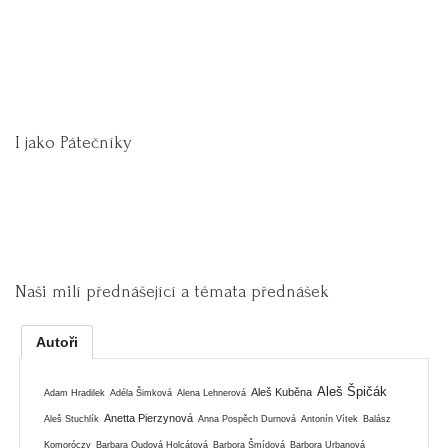
I jako Pátečníky
Naši milí přednášející a témata přednášek
Autoři
Aleš Špičák
Aleš Kuběna
Adam Hradilek
Adéla Šimková
Alena Lehnerová
Anetta Pierzynová
Aleš Stuchlík
Anna Pospěch Durnová
Antonín Vítek
Balász
Komoróczy
Barbara Oudová Holcátová
Barbora Šmídová
Barbora Urbanová