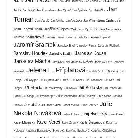
Jan Hlaváč
Jan Janko
Havlík
Jan Hora
Jan Hrubecký
Jan Janek
Jan
Jan
Jehlík
Jan Kolář
Jan Konvalinka
Jan Rybář
Jan Špaček
Jan Stěnička
Toman
Jana Cíglerová
Jan Veselý
Jan Vojtko
Jan Votýpka
Jan Wintr
Jana Jebavá
Jana Kalbáčová Vejpravová
Jana Mynářová
Jana Nenadalová
Jarmila Bednaříková
Jaromír Beneš
Jaromír Jedlička
Jaromír Kopeček
Jaromír Šrámek
Jaroslav Bílek
Jaroslav Fanta
Jaroslav Flejberk
Jaroslav Houdek
Jaroslav Kousal
Jaroslav Kadlec
Jaroslav Mácha
Jaroslav Nejdl
Jaroslav Nešetřil
Jaroslav Petr
Jaroslav
Jelena L. Příplatová
Vostatek
Jindřich Šídlo
Jiří Černý
Jiří
Dolejší
Jiří Grygar
Jiří Hejkrlík
Jiří Hořejší
Jiří Kacetl
Jiří Kocourek
Jiří Kříž
Jiří
Jiří Mihola
Jiří Podolský
Langer
Jiří Mikšovský
Jiří Novák
Jiří Přibáň
Jiří
Sádlo
Jiří Štegl
Jiří Weinberger
Jiří Wiedermann
Jitka Lindová
Jitka Slabá
Johana
Julie
Josef Jelen
Fialová
Josef Michl
Josef Moural
Julie Beritová
Nekola Nováková
Juraj Hvorecký
Julius Lukeš
Karel Kovář
Karel Vereš
Karel Malinský
Karla Štěpánová
Karel Zvoník
Katarína
Holcová
Kateřina Bernardová Sýkorová
Kateřina Buchtová
Kateřina Chládková