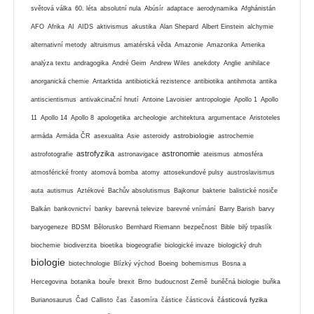
světová válka
60. léta
absolutní nula
Abúsír
adaptace
aerodynamika
Afghánistán
AFO
Afrika
AI
AIDS
aktivismus
akustika
Alan Shepard
Albert Einstein
alchymie
alternativní metody
altruismus
amatérská věda
Amazonie
Amazonka
Amerika
analýza textu
andragogika
André Geim
Andrew Wiles
anekdoty
Anglie
anihilace
anorganická chemie
Antarktida
antibiotická rezistence
antibiotika
antihmota
antika
antiscientismus
antivakcinační hnutí
Antoine Lavoisier
antropologie
Apollo 1
Apollo
11
Apollo 14
Apollo 8
apologetika
archeologie
architektura
argumentace
Aristoteles
astrobiologie
armáda
Armáda ČR
asexualita
Asie
asteroidy
astrochemie
astrofyzika
astronomie
astrofotografie
astronavigace
ateismus
atmosféra
atmosférické fronty
atomová bomba
atomy
attosekundové pulsy
austroslavismus
auta
autismus
Aztékové
Bachův absolutismus
Bajkonur
bakterie
balistické nosiče
Balkán
bankovnictví
banky
barevná televize
barevné vnímání
Barry Barish
barvy
baryogeneze
BDSM
Bělorusko
Bernhard Riemann
bezpečnost
Bible
bilý trpaslík
biochemie
biodiverzita
bioetika
biogeografie
biologické invaze
biologický druh
biologie
biotechnologie
Blízký východ
Boeing
bohemismus
Bosna a
Hercegovina
botanika
bouře
brexit
Brno
budoucnost Země
buněčná biologie
buňka
částicová fyzika
Burianosaurus
Čad
Callisto
čas
časomíra
částice
částicová