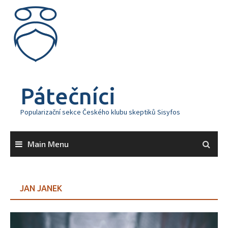
Skip
to
content
Pátečníci
Popularizační sekce Českého klubu skeptiků Sisyfos
Main Menu
JAN JANEK