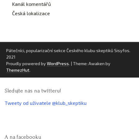
Kanál komentářů
Česká lokalizace
Pátečníci, popularizační sekce Českého klubu skeptiků Sisyfos.
2021
Proudly powered by
WordPress
.
|
Theme: Awaken by
ThemezHut
.
Sledujte nás na twitteru!
Tweety od uživatele @klub_skeptiku
A na facebooku