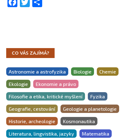
Facebook
Twitter
Share
CO VÁS ZAJÍMÁ?
Astronomie a astrofyzika
Biologie
Chemie
Ekologie
Ekonomie a právo
Filosofie a etika, kritické myšlení
Fyzika
Geografie, cestování
Geologie a planetologie
Historie, archeologie
Kosmonautika
Literatura, lingvistika, jazyky
Matematika