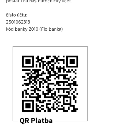
poslat i na náš Pátečnický účet.
číslo účtu:
2501062313
kód banky 2010 (Fio banka)