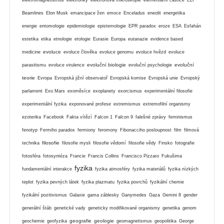
Beamlines
Elon Musk
emancipace žen
emoce
Enceladus
eneolit
energetika
energie
entomologie
epidemiologie
epistemologie
EPR paradox
eroze
ESA
Esfahán
estetika
etika
etnologie
etologie
Eurasie
Europa
eutanazie
evidence based
evoluce
medicine
evoluce člověka
evoluce genomu
evoluce hvězd
evoluce
evoluční biologie
evoluční
parasitismu
evoluce virulence
evoluční psychologie
teorie
Evropa
Evropská jižní observatoř
Evropská komise
Evropská unie
Evropský
parlament
Exo Mars
exoměsíce
exoplanety
exorcismus
experimentální filosofie
experimentální fyzika
exponované profese
extremismus
extremofilní organismy
ezoterika
Facebook
Fakta vítězí
Falcon 1
Falcon 9
falešné zprávy
feminismus
fenotyp
Fermiho paradox
fermiony
feromony
Fibonacciho posloupnost
film
filmová
filosofie
technika
filosofie mysli
filosofie vědomí
filosofie vědy
Finsko
fotografie
fotosféra
fotosyntéza
Francie
Francis Collins
Francisco Pizzaro
Fukušima
fyzika
fundamentální interakce
fyzika atmosféry
fyzika materiálů
fyzika nízkých
teplot
fyzika pevných látek
fyzika plazmatu
fyzika povrchů
fyzikální chemie
fyzikální pozitivismus
Galaxie
gama záblesky
Ganymedes
Gaza
Gemini 8
gender
generální štáb
genetické vady
geneticky modifikované organismy
genetika
genom
geografie
geologie
geochemie
geofyzika
geomagnetismus
geopolitika
George