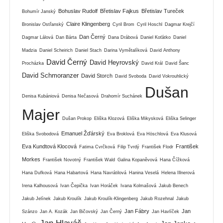
Bohuslav Rudolf
Břetislav Fajkus
Břetislav Tureček
Bohumír Janský
Claire Klingenberg
Bronislav Ostřanský
Cyril Brom
Cyril Hoschl
Dagmar Krejčí
Dan Černý
Dagmar Lálová
Dan Bárta
Dana Drábová
Daniel Koťátko
Daniel
Madzia
Daniel Scheirich
Daniel Stach
Darina Vymětalíková
David Anthony
David Černý
David Heyrovský
Procházka
David Král
David Šanc
David Schmoranzer
David Storch
David Svoboda
David Vokrouhlický
Dušan
Denisa Kubániová
Denisa Nečasová
Drahomír Suchánek
Majer
Dušan Prokop
Eliška Klozová
Eliška Mikysková
Eliška Selinger
Emanuel Žďárský
Eliška Svobodová
Eva Broklová
Eva Höschlová
Eva Klusová
Eva Kundtová Klocová
František
Fatima Cvrčková
Filip Tvrdý
František Flodr
Morkes
František Novotný
František Wald
Galina Kopaněvová
Hana Čížková
Hana Dufková
Hana Habartová
Hana Navrátilová
Hanina Veselá
Helena Illnerová
Irena Kalhousová
Ivan Čepička
Ivan Horáček
Ivana Kolmašová
Jakub Benech
Jakub Jelínek
Jakub Kroulík
Jakub Kroulík-Klingenberg
Jakub Rozehnal
Jakub
Jan Fábry
Jan
Szánzo
Jan A. Kozák
Jan Bičovský
Jan Černý
Jan Havlíček