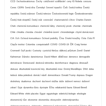
CCD
čechoslovakismus
Čechy
celoživotní vzdělávání
ceny IG Nobela
cenzura
Ceres
CERN
černá díra
Černobyl
červení trpaslíci
Češi
česká kotlina
Česká
Československo
republika
česká státnost
Česká televize
Československé legie
Český klub skeptiků
český stát
cestování
charismatické církve
Charles Darwin
chemie
Cheb
chemická komunikace
chemické látky
chemický prvek
chemtrails
Chile
chiralita
choroba
chování
chráněná území
chronobiologie
chytré domácnosti
CIA
čich
čichová komunikace
čichové podněty
Čína
čínské kroužky
čísla
číslo Pí
ČR
Clayův institut
Columbia
conquistadoři
COVID
COVID-19
Craig Venter
Cromwell
čtyři jezdci
Curiosity
cystická fibróza
dálkový průzkum Země
Daniel
Kahneman
Dánsko
darwinismus
David Hilbert
dědičnost
demence
demografie
demokracie
Denisované
desková tektonika
dezinformace
diagnoza
dinosauři
diskuse
dlouhodobé kosmické lety
dlouhodobé mise
Dmitrij Mendělejev
DNA
doba
ledová
doba poledová
domácí násilí
domestikace
Donald Trump
doprava
Dragon
druhohory
dualismus
duchové
duchovní služba
duše
duševní nemoci
duševní
zdraví
Dyje
dynamika růstu
dystopie
Éčka
ediakarská fauna
Edvard Beneš
ekologie
Edward White
efekt placebo
Egypt
egyptologie
eidetická biologie
ekonomický růst
ekonomie
ekonomika
ekosystém
elektrodynamika
elektromagnetismus
elektronky
elektronová mikroskopie
elementární částice
ELI