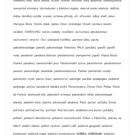
Nobelovy ceny
noční obloha
NOMA
Norsko
novověk
nový ateismus
nukleosyntéza
numerické simulace
obchodování s lidskými orgány
obecná teorie relativity
oběžná
dráha
obrněná vozidla
oceány
ochrana přírody
oči
očkování
odboj
oheň
olovo
Olympus Mons
Oortův oblak
optika
Orion
ornitologie
Orwell
oscilace neutrin
osídlení
OSIRIS-REx
ostrov stability
osvětlení
osvícenský absolutismus
osvícenství
otroctví
Ötzi
ozbrojené konflikty
pachové látky
pachy
paleoklimatologie
paleolit
paleontologie
Palestina
PALS
památky
paměť
paměť
vody
pandemie
panelová diskuse
panslavismus
panspermie
papež
Papua Nová-
Guinea
paradoxy
paranormální jevy
Paranormální výzva
parasitismus
parašutismus
paraziti
parazitologie
pareidolie
parlamentarismus
Parthie
partnerské vztahy
partnerský vztah
pásmo Gazy
pastevectví
patologie
pavěda
pedagogika
pediatrie
pedologie
peníze
periodická tabulka prvků
Perseverance
Persie
Peru
Philae
Pierre
planetární vědy
planetologie
de Fermat
pilotované lety
planetární ochrana
planety
platební karty
plazma
plesiosauři
plodnost
Pluto
počasí
počátky života
počítače
počítačové hry
počítání
Pod Svícnem
podledovcová jezera
pohádky
pohlaví
pohlavní dimorfismus
pohlavní rozmnožování
Pokec s Pátečníky
pokusy na
lidech
polární oblasti
polární výzkum
polární záře
politická geografie
politická
politika
politologie
korektnost
politická mapa
politický extremismus
polokovy