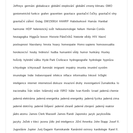
Jeffreys
germáni
globalizace
globální oteplování
globální zmeny klimatu
GMO
goniometrické funkce
grafen
gravettien
gravitace
gravitační čočky
gravitační vlny
gravitační záření
Gulag
GW150914
HAARP
Habsburkové
Hamás
Hanibal
harmonie
HDP
helenistický svět
helioseismologie
helium
Hernán Cortés
historie vědy
heutagogika
Higgsův boson
Historie Pátečníků
HIV
hlavní
posloupnost
hlavolamy
hmota
hoaxy
homeopatie
Homo sapiens
homosexualita
horolezectví
houby
hrdinství
hudba
humanitní vědy
humor
hurikány
Huxley
hvězdy
hybridní válka
Hyde Park Civilizace
hydrogeografie
hydrologie
hypnóza
ichtyologie
ichtyosauři
ilumináti
imigranti
impakty
imunita
imunitní systém
imunologie
Indie
Indoevropané
infekce
inflace
informatika
Inkové
InSight
inteligence
internet
internetové diskuze
invazivní druhy
investigativní žurnalistika
Io
iracionalita
Írán
islám
Islámský stát
ISRO
Itálie
Ivan Koněv
Izrael
jaderná chemie
jaderná elektrárna
jaderná energetika
jaderná energetiky
jaderná fyzika
jaderná zima
jaderné doktríny
jaderné štěpení
jaderné zbraně
jaderné zbrojení
jaderný reaktor
jádro atomu
James Clerk Maxwell
James Randi
Japonsko
jazyk
jazykověda
jazyky
Ježek v kleci
jezera
jídlo
jiné inteligence
Jižní Amerika
John Stapp
Josef II.
Jugoslávie
Jupiter
Jurij Gagarin
Kamiokande
Kanárské ostrovy
kardiologie
Karel II.