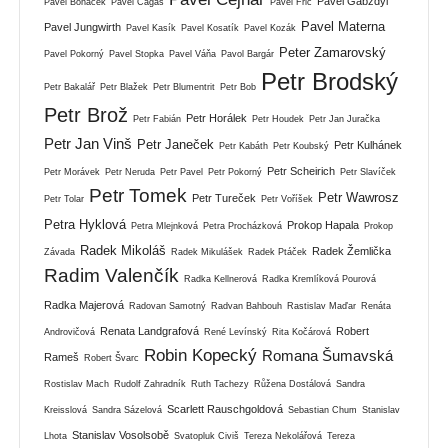
Pavel Gabzdyl
Pavel Boháček
Pavel Cagaš
Pavel Frič
Pavel Materna
Pavel Jungwirth
Pavel Kasík
Pavel Kosatík
Pavel Kozák
Peter Zamarovský
Pavel Pokorný
Pavel Stopka
Pavel Váňa
Pavol Bargár
Petr Brodský
Petr Bakalář
Petr Blažek
Petr Blumentrit
Petr Bob
Petr Brož
Petr Horálek
Petr Fabián
Petr Houdek
Petr Jan Juračka
Petr Jan Vinš
Petr Janeček
Petr Kulhánek
Petr Kabáth
Petr Koubský
Petr Scheirich
Petr Morávek
Petr Neruda
Petr Pavel
Petr Pokorný
Petr Slavíček
Petr Tomek
Petr Wawrosz
Petr Tureček
Petr Tolar
Petr Voříšek
Petra Hyklová
Prokop Hapala
Petra Mlejnková
Petra Procházková
Prokop
Radek Mikoláš
Radek Žemlička
Závada
Radek Mikulášek
Radek Ptáček
Radim Valenčík
Radka Kellnerová
Radka Kremlíková Pourová
Radka Majerová
Radovan Samotný
Radvan Bahbouh
Rastislav Maďar
Renáta
Renata Landgrafová
Robert
Androvičová
René Levínský
Rita Kočárová
Robin Kopecký
Romana Šumavská
Rameš
Robert Švarc
Rostislav Mach
Rudolf Zahradník
Ruth Tachezy
Růžena Dostálová
Sandra
Scarlett Rauschgoldová
Kreisslová
Sandra Sázelová
Sebastian Chum
Stanislav
Stanislav Vosolsobě
Lhota
Svatopluk Civiš
Tereza Nekolářová
Tereza