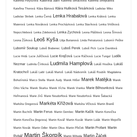
Kateřina Sam
Kateřina Potyszová
Kateřina Šimáčková
Kateřina Smejkalová
Klára Hulíková Tesárková
Kateřina Thorová
Klára Bártová
Ladislav Miko
Lenka Hrabalová
Ladislav Skrbek
Lenka Černá
Lenka Králová
Lenka
Maierová
Lenka Nováková
Lenka Procházková
Lenka Slavíková
Lenka Vrtišková
Lenka Zychová
Nejezchlebová
Lenka Zdeborová
Leona Plášilová
Leona Šímová
Leoš Kyša
Leona Žůrková
Lilija Burianová
Linda Petraturová
Lubomír Peške
Lubomír Soukup
Luboš Perek
Luboš Brabenec
Luboš Pick
Lucie Davidová
Lucie Krejčová
Luděk
Lucie Hrdá
Lucie Juřičková
Lucie Ráčková
Lucie Tungul
Ludmila Hamplová
Nezmar
Lukáš
Ludmila Čírtková
Lukáš Houška
Kratochvíl
Lukáš Laibl
Lukáš Martoš
Lukáš Nádvorník
Lukáš Roubík
Magdalena
Marek Matějka
Bohutínská
Marco Stella
Marek Audy
Marek Hilšer
Marek
Marie Běhounková
Orko Vácha
Marek Skarka
Marek Vícha
Marek Vranka
Marie
Heřmanová
Marie Jírů
Marie Neudorflová
Marie Neudorfová
Marie Šabacká
Markéta Křížová
Markéta Gregorová
Markéta Vlčková
Martin Braniš
Martin Ferus
Martin Kašík
Martin Buchtík
Martin Gembec
Martin Konvička
Martin Konvička (lingvista)
Martin Kovář
Martin Kozák
Martin Lulák
Martin Mejstřík
Martin Profant
Martin
Martin Novák
Martin Odler
Martin Oliva
Martin Přeček
Martin Škorpík
Martin Žáček
Rybář
Martin Wihoda