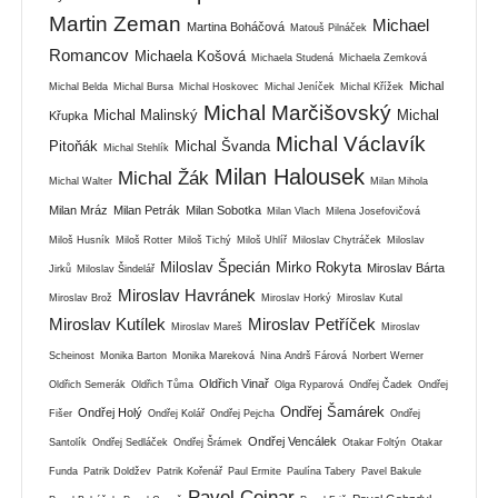
Martin Zeman
Michael
Martina Boháčová
Matouš Pilnáček
Romancov
Michaela Košová
Michaela Studená
Michaela Zemková
Michal
Michal Belda
Michal Bursa
Michal Hoskovec
Michal Jeníček
Michal Křížek
Michal Marčišovský
Michal Malinský
Michal
Křupka
Michal Václavík
Pitoňák
Michal Švanda
Michal Stehlík
Milan Halousek
Michal Žák
Michal Walter
Milan Mihola
Milan Mráz
Milan Petrák
Milan Sobotka
Milan Vlach
Milena Josefovičová
Miloš Husník
Miloš Rotter
Miloš Tichý
Miloš Uhlíř
Miloslav Chytráček
Miloslav
Miloslav Špecián
Mirko Rokyta
Miroslav Bárta
Jirků
Miloslav Šindelář
Miroslav Havránek
Miroslav Brož
Miroslav Horký
Miroslav Kutal
Miroslav Kutílek
Miroslav Petříček
Miroslav Mareš
Miroslav
Scheinost
Monika Barton
Monika Mareková
Nina Andrš Fárová
Norbert Werner
Oldřich Vinař
Oldřich Semerák
Oldřich Tůma
Olga Ryparová
Ondřej Čadek
Ondřej
Ondřej Šamárek
Ondřej Holý
Fišer
Ondřej Kolář
Ondřej Pejcha
Ondřej
Ondřej Vencálek
Santolík
Ondřej Sedláček
Ondřej Šrámek
Otakar Foltýn
Otakar
Funda
Patrik Doldžev
Patrik Kořenář
Paul Ermite
Paulína Tabery
Pavel Bakule
Pavel Cejnar