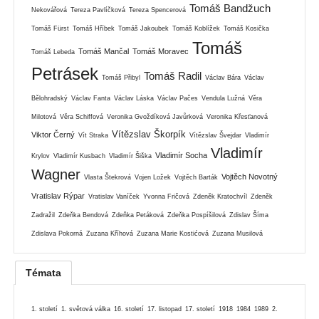
Tomáš Bandžuch
Nekovářová
Tereza Pavlíčková
Tereza Spencerová
Tomáš Fürst
Tomáš Hříbek
Tomáš Jakoubek
Tomáš Koblížek
Tomáš Kosička
Tomáš
Tomáš Mančal
Tomáš Moravec
Tomáš Lebeda
Petrásek
Tomáš Radil
Tomáš Přibyl
Václav Bára
Václav
Bělohradský
Václav Fanta
Václav Láska
Václav Pačes
Vendula Lužná
Věra
Milotová
Věra Schiffová
Veronika Gvoždíková Javůrková
Veronika Křesťanová
Vítězslav Škorpík
Viktor Černý
Vít Straka
Vítězslav Švejdar
Vladimír
Vladimír
Vladimír Socha
Krylov
Vladimír Kusbach
Vladimír Šiška
Wagner
Vojtěch Novotný
Vlasta Štekrová
Vojen Ložek
Vojtěch Barták
Vratislav Rýpar
Vratislav Vaníček
Yvonna Fričová
Zdeněk Kratochvíl
Zdeněk
Zadražil
Zdeňka Bendová
Zdeňka Petáková
Zdeňka Pospíšilová
Zdislav Šíma
Zdislava Pokorná
Zuzana Kříhová
Zuzana Marie Kostićová
Zuzana Musilová
Témata
1. století
1. světová válka
16. století
17. listopad
17. století
1918
1984
1989
2.