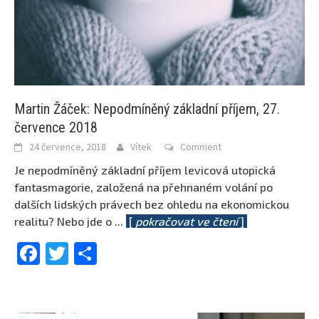
Martin Žáček: Nepodmíněný základní příjem, 27.
července 2018
24 července, 2018
Vítek
Comment
Je nepodmíněný základní příjem levicová utopická
fantasmagorie, založená na přehnaném volání po
dalších lidských právech bez ohledu na ekonomickou
realitu? Nebo jde o
...
[
pokračovat ve čtení
]
Facebook
Twitter
Share