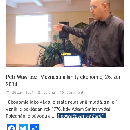
Petr Wawrosz: Možnosti a limity ekonomie, 26. září
2014
26 září, 2014
Jelena
Comment
Ekonomie jako věda je stále relativně mladá, za její
vznik je pokládán rok 1776, kdy Adam Smith vydal
Pojednání o původu a
...
[
pokračovat ve čtení
]
Facebook
Twitter
Share