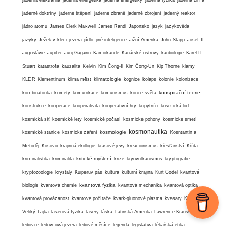
jaderná elektrárna
jaderná energetika
jaderná energetiky
jaderná fyzika
jaderná zima
jaderné doktríny
jaderné štěpení
jaderné zbraně
jaderné zbrojení
jaderný reaktor
jádro atomu
James Clerk Maxwell
James Randi
Japonsko
jazyk
jazykověda
jazyky
Ježek v kleci
jezera
jídlo
jiné inteligence
Jižní Amerika
John Stapp
Josef II.
Jugoslávie
Jupiter
Jurij Gagarin
Kamiokande
Kanárské ostrovy
kardiologie
Karel II.
Stuart
katastrofa
kauzalita
Kelvin
Kim Čong-Il
Kim Čong-Un
Kip Thorne
klamy
klimatologie
KLDR
Klementinum
klima měst
kognice
kolaps
kolonie
kolonizace
konspirační teorie
kombinatorika
komety
komunikace
komunismus
konce světa
konstrukce
kooperace
kooperativita
kooperativní hry
kopytníci
kosmická loď
kosmická síť
kosmické lety
kosmické počasí
kosmické pohony
kosmické smetí
kosmonautika
kosmologie
kosmické stanice
kosmické záření
Kosntantin a
Metoděj
Kosovo
krajinná ekologie
krasové jevy
kreacionismus
křesťanství
Křída
kritické myšlení
kriminalistika
kriminalita
krize
kryovulkanismus
kryptografie
kryptozoologie
krystaly
Kuiperův pás
kultura
kulturní krajina
Kurt Gödel
kvantová
kvantová fyzika
biologie
kvantová chemie
kvantová mechanika
kvantová optika
kvantová provázanost
kvantové počítače
kvark-gluonové plazma
kvasary
Kyros
Veliký
Lajka
laserová fyzika
lasery
láska
Latinská Amerika
Lawrence Krauss
ledovce
ledovcová jezera
ledové měsíce
legenda
legislativa
lékařská etika