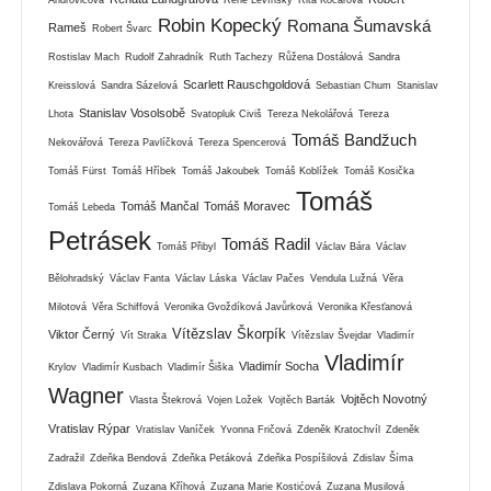
Androvičová
René Levínský
Rita Kočárová
Robin Kopecký
Romana Šumavská
Rameš
Robert Švarc
Rostislav Mach
Rudolf Zahradník
Ruth Tachezy
Růžena Dostálová
Sandra
Scarlett Rauschgoldová
Kreisslová
Sandra Sázelová
Sebastian Chum
Stanislav
Stanislav Vosolsobě
Lhota
Svatopluk Civiš
Tereza Nekolářová
Tereza
Tomáš Bandžuch
Nekovářová
Tereza Pavlíčková
Tereza Spencerová
Tomáš Fürst
Tomáš Hříbek
Tomáš Jakoubek
Tomáš Koblížek
Tomáš Kosička
Tomáš
Tomáš Mančal
Tomáš Moravec
Tomáš Lebeda
Petrásek
Tomáš Radil
Tomáš Přibyl
Václav Bára
Václav
Bělohradský
Václav Fanta
Václav Láska
Václav Pačes
Vendula Lužná
Věra
Milotová
Věra Schiffová
Veronika Gvoždíková Javůrková
Veronika Křesťanová
Vítězslav Škorpík
Viktor Černý
Vít Straka
Vítězslav Švejdar
Vladimír
Vladimír
Vladimír Socha
Krylov
Vladimír Kusbach
Vladimír Šiška
Wagner
Vojtěch Novotný
Vlasta Štekrová
Vojen Ložek
Vojtěch Barták
Vratislav Rýpar
Vratislav Vaníček
Yvonna Fričová
Zdeněk Kratochvíl
Zdeněk
Zadražil
Zdeňka Bendová
Zdeňka Petáková
Zdeňka Pospíšilová
Zdislav Šíma
Zdislava Pokorná
Zuzana Kříhová
Zuzana Marie Kostićová
Zuzana Musilová