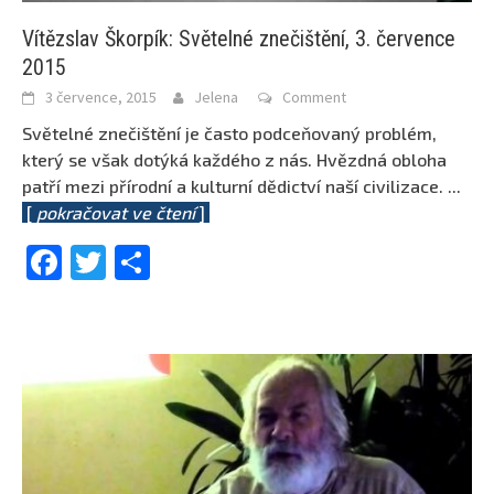
Vítězslav Škorpík: Světelné znečištění, 3. července
2015
3 července, 2015
Jelena
Comment
Světelné znečištění je často podceňovaný problém,
který se však dotýká každého z nás. Hvězdná obloha
patří mezi přírodní a kulturní dědictví naší civilizace.
...
[
pokračovat ve čtení
]
Facebook
Twitter
Share