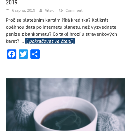
2019
6 srpna, 2019
Vítek
Comment
Proč se platebním kartám říká kreditka? Kolikrát
oběhnou data po internetu planetu, než vyzvednete
peníze z bankomatu? Co také hrozí u stravenkových
karet?
...
[
pokračovat ve čtení
]
Facebook
Twitter
Share