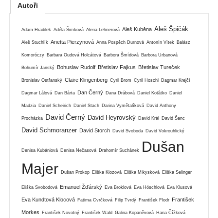
Autoři
Aleš Špičák
Aleš Kuběna
Adam Hradilek
Adéla Šimková
Alena Lehnerová
Anetta Pierzynová
Aleš Stuchlík
Anna Pospěch Durnová
Antonín Vítek
Balász
Komoróczy
Barbara Oudová Holcátová
Barbora Šmídová
Barbora Urbanová
Bohuslav Rudolf
Břetislav Fajkus
Břetislav Tureček
Bohumír Janský
Claire Klingenberg
Bronislav Ostřanský
Cyril Brom
Cyril Hoschl
Dagmar Krejčí
Dan Černý
Dagmar Lálová
Dan Bárta
Dana Drábová
Daniel Koťátko
Daniel
Madzia
Daniel Scheirich
Daniel Stach
Darina Vymětalíková
David Anthony
David Černý
David Heyrovský
Procházka
David Král
David Šanc
David Schmoranzer
David Storch
David Svoboda
David Vokrouhlický
Dušan
Denisa Kubániová
Denisa Nečasová
Drahomír Suchánek
Majer
Dušan Prokop
Eliška Klozová
Eliška Mikysková
Eliška Selinger
Emanuel Žďárský
Eliška Svobodová
Eva Broklová
Eva Höschlová
Eva Klusová
Eva Kundtová Klocová
František
Fatima Cvrčková
Filip Tvrdý
František Flodr
Morkes
František Novotný
František Wald
Galina Kopaněvová
Hana Čížková