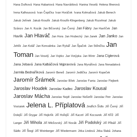
Hana Dufková
Hana Habartová
Hana Navrátilová
Hanina Veselá
Helena Illnerová
Irena Kalhousová
Ivan Čepička
Ivan Horáček
Ivana Kolmašová
Jakub Benech
Jakub Jelínek
Jakub Kroulík
Jakub Kroulík-Klingenberg
Jakub Rozehnal
Jakub
Jan Fábry
Jan
Szánzo
Jan A. Kozák
Jan Bičovský
Jan Černý
Jan Havlíček
Jan Hlaváč
Jan Janko
Havlík
Jan Hora
Jan Hrubecký
Jan Janek
Jan
Jan
Jehlík
Jan Kolář
Jan Konvalinka
Jan Rybář
Jan Špaček
Jan Stěnička
Toman
Jana Cíglerová
Jan Veselý
Jan Vojtko
Jan Votýpka
Jan Wintr
Jana Jebavá
Jana Kalbáčová Vejpravová
Jana Mynářová
Jana Nenadalová
Jarmila Bednaříková
Jaromír Beneš
Jaromír Jedlička
Jaromír Kopeček
Jaromír Šrámek
Jaroslav Bílek
Jaroslav Fanta
Jaroslav Flejberk
Jaroslav Houdek
Jaroslav Kousal
Jaroslav Kadlec
Jaroslav Mácha
Jaroslav Nejdl
Jaroslav Nešetřil
Jaroslav Petr
Jaroslav
Jelena L. Příplatová
Vostatek
Jindřich Šídlo
Jiří Černý
Jiří
Dolejší
Jiří Grygar
Jiří Hejkrlík
Jiří Hořejší
Jiří Kacetl
Jiří Kocourek
Jiří Kříž
Jiří
Jiří Mihola
Jiří Podolský
Langer
Jiří Mikšovský
Jiří Novák
Jiří Přibáň
Jiří
Sádlo
Jiří Štegl
Jiří Weinberger
Jiří Wiedermann
Jitka Lindová
Jitka Slabá
Johana