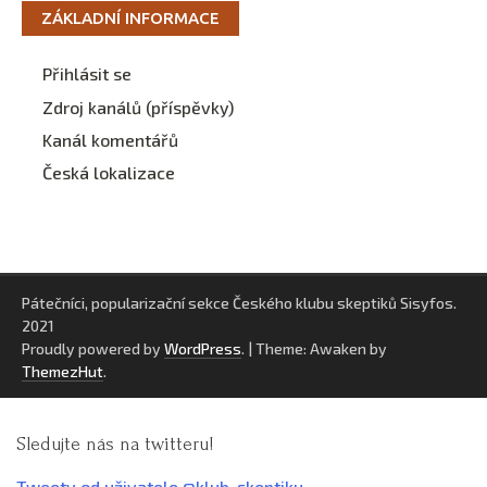
ZÁKLADNÍ INFORMACE
Přihlásit se
Zdroj kanálů (příspěvky)
Kanál komentářů
Česká lokalizace
Pátečníci, popularizační sekce Českého klubu skeptiků Sisyfos.
2021
Proudly powered by
WordPress
.
|
Theme: Awaken by
ThemezHut
.
Sledujte nás na twitteru!
Tweety od uživatele @klub_skeptiku