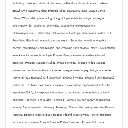
druhohory
dualismus
duchové
duchovní služba
duše
duševní nemoci
duševní
zdraví
Dyje
dynamika růstu
dystopie
Éčka
ediakarská fauna
Edvard Beneš
ekologie
Edward White
efekt placebo
Egypt
egyptologie
eidetická biologie
ekonomický růst
ekonomie
ekonomika
ekosystém
elektrodynamika
elektromagnetismus
elektronky
elektronová mikroskopie
elementární částice
ELI
Beamlines
Elon Musk
emancipace žen
emoce
Enceladus
eneolit
energetika
energie
entomologie
epidemiologie
epistemologie
EPR paradox
eroze
ESA
Esfahán
estetika
etika
etnologie
etologie
Eurasie
Europa
eutanazie
evidence based
evoluce
medicine
evoluce člověka
evoluce genomu
evoluce hvězd
evoluce
evoluční biologie
evoluční
parasitismu
evoluce virulence
evoluční psychologie
teorie
Evropa
Evropská jižní observatoř
Evropská komise
Evropská unie
Evropský
parlament
Exo Mars
exoměsíce
exoplanety
exorcismus
experimentální filosofie
experimentální fyzika
exponované profese
extremismus
extremofilní organismy
ezoterika
Facebook
Fakta vítězí
Falcon 1
Falcon 9
falešné zprávy
feminismus
fenotyp
Fermiho paradox
fermiony
feromony
Fibonacciho posloupnost
film
filmová
filosofie
technika
filosofie mysli
filosofie vědomí
filosofie vědy
Finsko
fotografie
fotosféra
fotosyntéza
Francie
Francis Collins
Francisco Pizzaro
Fukušima