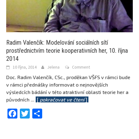
Radim Valenčík: Modelování sociálních sítí
prostřednictvím teorie kooperativních her, 10. října
2014
10 října, 2014
Jelena
Comment
Doc. Radim Valenčík, CSc., proděkan VŠFS v rámci bude
v rámci přednášky informovat o nejnovějších
výsledcích bádání v této atraktivní oblasti teorie her a
původních
...
[
pokračovat ve čtení
]
Facebook
Twitter
Share