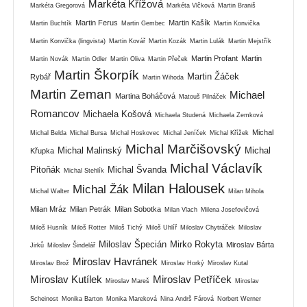
Markéta Křížová
Markéta Gregorová
Markéta Vlčková
Martin Braniš
Martin Ferus
Martin Kašík
Martin Buchtík
Martin Gembec
Martin Konvička
Martin Konvička (lingvista)
Martin Kovář
Martin Kozák
Martin Lulák
Martin Mejstřík
Martin Profant
Martin
Martin Novák
Martin Odler
Martin Oliva
Martin Přeček
Martin Škorpík
Martin Žáček
Rybář
Martin Wihoda
Martin Zeman
Michael
Martina Boháčová
Matouš Pilnáček
Romancov
Michaela Košová
Michaela Studená
Michaela Zemková
Michal
Michal Belda
Michal Bursa
Michal Hoskovec
Michal Jeníček
Michal Křížek
Michal Marčišovský
Michal Malinský
Michal
Křupka
Michal Václavík
Pitoňák
Michal Švanda
Michal Stehlík
Milan Halousek
Michal Žák
Michal Walter
Milan Mihola
Milan Mráz
Milan Petrák
Milan Sobotka
Milan Vlach
Milena Josefovičová
Miloš Husník
Miloš Rotter
Miloš Tichý
Miloš Uhlíř
Miloslav Chytráček
Miloslav
Miloslav Špecián
Mirko Rokyta
Miroslav Bárta
Jirků
Miloslav Šindelář
Miroslav Havránek
Miroslav Brož
Miroslav Horký
Miroslav Kutal
Miroslav Kutílek
Miroslav Petříček
Miroslav Mareš
Miroslav
Scheinost
Monika Barton
Monika Mareková
Nina Andrš Fárová
Norbert Werner