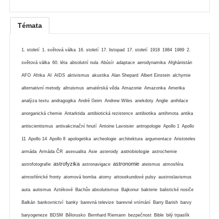
Témata
1. století
1. světová válka
16. století
17. listopad
17. století
1918
1984
1989
2.
světová válka
60. léta
absolutní nula
Abúsír
adaptace
aerodynamika
Afghánistán
AFO
Afrika
AI
AIDS
aktivismus
akustika
Alan Shepard
Albert Einstein
alchymie
alternativní metody
altruismus
amatérská věda
Amazonie
Amazonka
Amerika
analýza textu
andragogika
André Geim
Andrew Wiles
anekdoty
Anglie
anihilace
anorganická chemie
Antarktida
antibiotická rezistence
antibiotika
antihmota
antika
antiscientismus
antivakcinační hnutí
Antoine Lavoisier
antropologie
Apollo 1
Apollo
11
Apollo 14
Apollo 8
apologetika
archeologie
architektura
argumentace
Aristoteles
astrobiologie
armáda
Armáda ČR
asexualita
Asie
asteroidy
astrochemie
astrofyzika
astronomie
astrofotografie
astronavigace
ateismus
atmosféra
atmosférické fronty
atomová bomba
atomy
attosekundové pulsy
austroslavismus
auta
autismus
Aztékové
Bachův absolutismus
Bajkonur
bakterie
balistické nosiče
Balkán
bankovnictví
banky
barevná televize
barevné vnímání
Barry Barish
barvy
baryogeneze
BDSM
Bělorusko
Bernhard Riemann
bezpečnost
Bible
bilý trpaslík