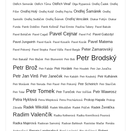
Oldřich Vinař
Oldřich Semerák
Oldřich Tůma
Olga Ryparová
Ondřej Čadek
Ondřej
Ondřej Šamárek
Ondřej Holý
Fišer
Ondřej Kolář
Ondřej Pejcha
Ondřej
Ondřej Vencálek
Santolík
Ondřej Sedláček
Ondřej Šrámek
Otakar Foltýn
Otakar
Funda
Patrik Doldžev
Patrik Kořenář
Paul Ermite
Paulína Tabery
Pavel Bakule
Pavel Cejnar
Pavel Gabzdyl
Pavel Boháček
Pavel Cagaš
Pavel Frič
Pavel Materna
Pavel Jungwirth
Pavel Kasík
Pavel Kosatík
Pavel Kozák
Peter Zamarovský
Pavel Pokorný
Pavel Stopka
Pavel Váňa
Pavol Bargár
Petr Brodský
Petr Bakalář
Petr Blažek
Petr Blumentrit
Petr Bob
Petr Brož
Petr Horálek
Petr Fabián
Petr Houdek
Petr Jan Juračka
Petr Jan Vinš
Petr Janeček
Petr Kulhánek
Petr Kabáth
Petr Koubský
Petr Scheirich
Petr Morávek
Petr Neruda
Petr Pavel
Petr Pokorný
Petr Slavíček
Petr Tomek
Petr Wawrosz
Petr Tureček
Petr Tolar
Petr Voříšek
Petra Hyklová
Prokop Hapala
Petra Mlejnková
Petra Procházková
Prokop
Radek Mikoláš
Radek Žemlička
Závada
Radek Mikulášek
Radek Ptáček
Radim Valenčík
Radka Kellnerová
Radka Kremlíková Pourová
Radka Majerová
Radovan Samotný
Radvan Bahbouh
Rastislav Maďar
Renáta
Renata Landgrafová
Robert