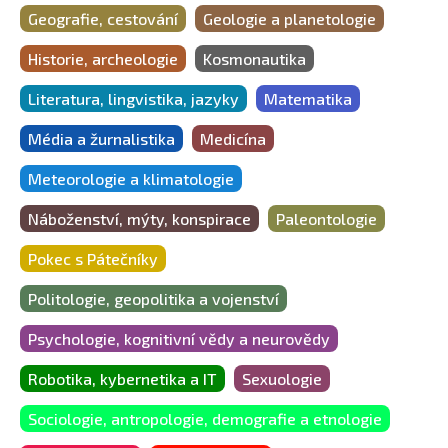
Geografie, cestování
Geologie a planetologie
Historie, archeologie
Kosmonautika
Literatura, lingvistika, jazyky
Matematika
Média a žurnalistika
Medicína
Meteorologie a klimatologie
Náboženství, mýty, konspirace
Paleontologie
Pokec s Pátečníky
Politologie, geopolitika a vojenství
Psychologie, kognitivní vědy a neurovědy
Robotika, kybernetika a IT
Sexuologie
Sociologie, antropologie, demografie a etnologie