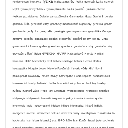
fyzika
fundamentální interakce
fyzika atmosféry
fyzika materiálů
fyzika nízkých
teplot
fyzika pevných látek
fyzika plazmatu
fyzika povrchů
fyzikální chemie
fyzikální pozitivismus
Galaxie
gama záblesky
Ganymedes
Gaza
Gemini 8
gender
generální štáb
genetické vady
geneticky modifikované organismy
genetika
genom
geografie
geologie
geochemie
geofyzika
geomagnetismus
geopolitika
George
Jeffreys
germáni
globalizace
globální oteplování
globální zmeny klimatu
GMO
goniometrické funkce
grafen
gravettien
gravitace
gravitační čočky
gravitační vlny
gravitační záření
Gulag
GW150914
HAARP
Habsburkové
Hamás
Hanibal
harmonie
HDP
helenistický svět
helioseismologie
helium
Hernán Cortés
historie vědy
heutagogika
Higgsův boson
Historie Pátečníků
HIV
hlavní
posloupnost
hlavolamy
hmota
hoaxy
homeopatie
Homo sapiens
homosexualita
horolezectví
houby
hrdinství
hudba
humanitní vědy
humor
hurikány
Huxley
hvězdy
hybridní válka
Hyde Park Civilizace
hydrogeografie
hydrologie
hypnóza
ichtyologie
ichtyosauři
ilumináti
imigranti
impakty
imunita
imunitní systém
imunologie
Indie
Indoevropané
infekce
inflace
informatika
Inkové
InSight
inteligence
internet
internetové diskuze
invazivní druhy
investigativní žurnalistika
Io
iracionalita
Írán
islám
Islámský stát
ISRO
Itálie
Ivan Koněv
Izrael
jaderná chemie