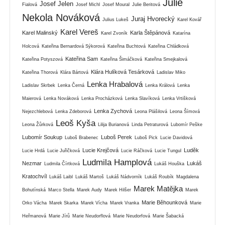
Julie
Josef Jelen
Fialová
Josef Michl
Josef Moural
Julie Beritová
Nekola Nováková
Juraj Hvorecký
Julius Lukeš
Karel Kovář
Karel Vereš
Karel Malinský
Karla Štěpánová
Karel Zvoník
Katarína
Holcová
Kateřina Bernardová Sýkorová
Kateřina Buchtová
Kateřina Chládková
Kateřina Sam
Kateřina Potyszová
Kateřina Šimáčková
Kateřina Smejkalová
Klára Hulíková Tesárková
Kateřina Thorová
Klára Bártová
Ladislav Miko
Lenka Hrabalová
Ladislav Skrbek
Lenka Černá
Lenka Králová
Lenka
Maierová
Lenka Nováková
Lenka Procházková
Lenka Slavíková
Lenka Vrtišková
Lenka Zychová
Nejezchlebová
Lenka Zdeborová
Leona Plášilová
Leona Šímová
Leoš Kyša
Leona Žůrková
Lilija Burianová
Linda Petraturová
Lubomír Peške
Lubomír Soukup
Luboš Perek
Luboš Brabenec
Luboš Pick
Lucie Davidová
Lucie Krejčová
Luděk
Lucie Hrdá
Lucie Juřičková
Lucie Ráčková
Lucie Tungul
Ludmila Hamplová
Nezmar
Lukáš
Ludmila Čírtková
Lukáš Houška
Kratochvíl
Lukáš Laibl
Lukáš Martoš
Lukáš Nádvorník
Lukáš Roubík
Magdalena
Marek Matějka
Bohutínská
Marco Stella
Marek Audy
Marek Hilšer
Marek
Marie Běhounková
Orko Vácha
Marek Skarka
Marek Vícha
Marek Vranka
Marie
Heřmanová
Marie Jírů
Marie Neudorflová
Marie Neudorfová
Marie Šabacká