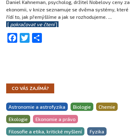
Daniel Kahneman, psycholog, držitel Nobelovy ceny za
ekonomii, v knize seznamuje se dvěma systémy, které
řídí to, jak přemýšlíme a jak se rozhodujeme.
...
[
pokračovat ve čtení
]
Facebook
Twitter
Share
CO VÁS ZAJÍMÁ?
Astronomie a astrofyzika
Biologie
Chemie
Ekologie
Ekonomie a právo
Filosofie a etika, kritické myšlení
Fyzika