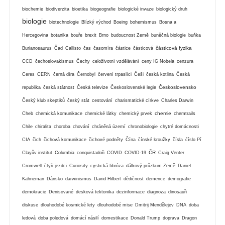
biochemie
biodiverzita
bioetika
biogeografie
biologické invaze
biologický druh
biologie
biotechnologie
Blízký východ
Boeing
bohemismus
Bosna a
Hercegovina
botanika
bouře
brexit
Brno
budoucnost Země
buněčná biologie
buňka
částicová fyzika
Burianosaurus
Čad
Callisto
čas
časomíra
částice
částicová
CCD
čechoslovakismus
Čechy
celoživotní vzdělávání
ceny IG Nobela
cenzura
Ceres
CERN
černá díra
Černobyl
červení trpaslíci
Češi
česká kotlina
Česká
Československo
republika
česká státnost
Česká televize
Československé legie
Český klub skeptiků
český stát
cestování
charismatické církve
Charles Darwin
chemie
Cheb
chemická komunikace
chemické látky
chemický prvek
chemtrails
Chile
chiralita
choroba
chování
chráněná území
chronobiologie
chytré domácnosti
CIA
čich
čichová komunikace
čichové podněty
Čína
čínské kroužky
čísla
číslo Pí
ČR
Clayův institut
Columbia
conquistadoři
COVID
COVID-19
Craig Venter
Cromwell
čtyři jezdci
Curiosity
cystická fibróza
dálkový průzkum Země
Daniel
Kahneman
Dánsko
darwinismus
David Hilbert
dědičnost
demence
demografie
demokracie
Denisované
desková tektonika
dezinformace
diagnoza
dinosauři
diskuse
dlouhodobé kosmické lety
dlouhodobé mise
Dmitrij Mendělejev
DNA
doba
ledová
doba poledová
domácí násilí
domestikace
Donald Trump
doprava
Dragon