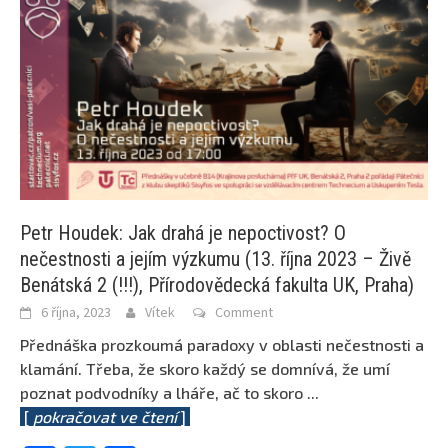
Petr Houdek: Jak drahá je nepoctivost? O
nečestnosti a jejím výzkumu (13. října 2023 – Živě
Benátská 2 (!!!), Přírodovědecká fakulta UK, Praha)
6 října, 2023
Vítek
Comment
Přednáška prozkoumá paradoxy v oblasti nečestnosti a
klamání. Třeba, že skoro každý se domnívá, že umí
poznat podvodníky a lháře, ač to skoro
...
[
pokračovat ve čtení
]