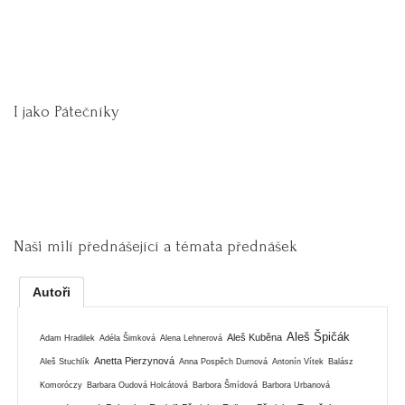
I jako Pátečníky
Naši milí přednášející a témata přednášek
Autoři
Aleš Špičák
Aleš Kuběna
Adam Hradilek
Adéla Šimková
Alena Lehnerová
Anetta Pierzynová
Aleš Stuchlík
Anna Pospěch Durnová
Antonín Vítek
Balász
Komoróczy
Barbara Oudová Holcátová
Barbora Šmídová
Barbora Urbanová