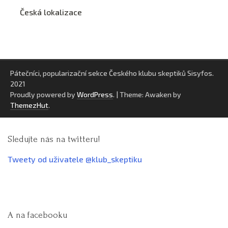
Česká lokalizace
Pátečníci, popularizační sekce Českého klubu skeptiků Sisyfos.
2021
Proudly powered by
WordPress
.
|
Theme: Awaken by
ThemezHut
.
Sledujte nás na twitteru!
Tweety od uživatele @klub_skeptiku
A na facebooku