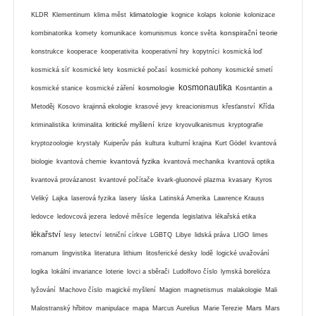
klimatologie
KLDR
Klementinum
klima měst
kognice
kolaps
kolonie
kolonizace
konspirační teorie
kombinatorika
komety
komunikace
komunismus
konce světa
konstrukce
kooperace
kooperativita
kooperativní hry
kopytníci
kosmická loď
kosmická síť
kosmické lety
kosmické počasí
kosmické pohony
kosmické smetí
kosmonautika
kosmologie
kosmické stanice
kosmické záření
Kosntantin a
Metoděj
Kosovo
krajinná ekologie
krasové jevy
kreacionismus
křesťanství
Křída
kritické myšlení
kriminalistika
kriminalita
krize
kryovulkanismus
kryptografie
kryptozoologie
krystaly
Kuiperův pás
kultura
kulturní krajina
Kurt Gödel
kvantová
kvantová fyzika
biologie
kvantová chemie
kvantová mechanika
kvantová optika
kvantová provázanost
kvantové počítače
kvark-gluonové plazma
kvasary
Kyros
Veliký
Lajka
laserová fyzika
lasery
láska
Latinská Amerika
Lawrence Krauss
ledovce
ledovcová jezera
ledové měsíce
legenda
legislativa
lékařská etika
lékařství
lesy
letectví
letniční církve
LGBTQ
Libye
lidská práva
LIGO
limes
romanum
lingvistika
literatura
lithium
litosferické desky
lodě
logické uvažování
logika
lokální invariance
loterie
lovci a sběrači
Ludolfovo číslo
lymská borelióza
lyžování
Machovo číslo
magické myšlení
Magion
magnetismus
malakologie
Mali
Mars
Malostranský hřbitov
manipulace
mapa
Marcus Aurelius
Marie Terezie
Mars