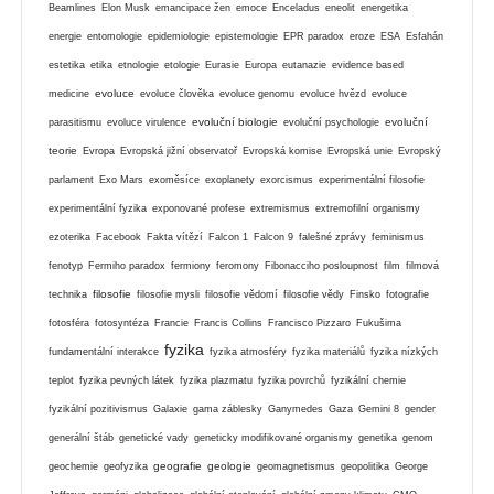
Beamlines
Elon Musk
emancipace žen
emoce
Enceladus
eneolit
energetika
energie
entomologie
epidemiologie
epistemologie
EPR paradox
eroze
ESA
Esfahán
estetika
etika
etnologie
etologie
Eurasie
Europa
eutanazie
evidence based
evoluce
medicine
evoluce člověka
evoluce genomu
evoluce hvězd
evoluce
evoluční biologie
evoluční
parasitismu
evoluce virulence
evoluční psychologie
teorie
Evropa
Evropská jižní observatoř
Evropská komise
Evropská unie
Evropský
parlament
Exo Mars
exoměsíce
exoplanety
exorcismus
experimentální filosofie
experimentální fyzika
exponované profese
extremismus
extremofilní organismy
ezoterika
Facebook
Fakta vítězí
Falcon 1
Falcon 9
falešné zprávy
feminismus
fenotyp
Fermiho paradox
fermiony
feromony
Fibonacciho posloupnost
film
filmová
filosofie
technika
filosofie mysli
filosofie vědomí
filosofie vědy
Finsko
fotografie
fotosféra
fotosyntéza
Francie
Francis Collins
Francisco Pizzaro
Fukušima
fyzika
fundamentální interakce
fyzika atmosféry
fyzika materiálů
fyzika nízkých
teplot
fyzika pevných látek
fyzika plazmatu
fyzika povrchů
fyzikální chemie
fyzikální pozitivismus
Galaxie
gama záblesky
Ganymedes
Gaza
Gemini 8
gender
generální štáb
genetické vady
geneticky modifikované organismy
genetika
genom
geografie
geologie
geochemie
geofyzika
geomagnetismus
geopolitika
George