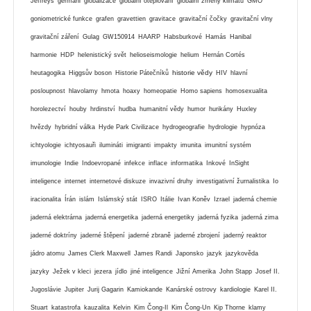
Jeffreys
germáni
globalizace
globální oteplování
globální zmeny klimatu
GMO
goniometrické funkce
grafen
gravettien
gravitace
gravitační čočky
gravitační vlny
gravitační záření
Gulag
GW150914
HAARP
Habsburkové
Hamás
Hanibal
harmonie
HDP
helenistický svět
helioseismologie
helium
Hernán Cortés
historie vědy
heutagogika
Higgsův boson
Historie Pátečníků
HIV
hlavní
posloupnost
hlavolamy
hmota
hoaxy
homeopatie
Homo sapiens
homosexualita
horolezectví
houby
hrdinství
hudba
humanitní vědy
humor
hurikány
Huxley
hvězdy
hybridní válka
Hyde Park Civilizace
hydrogeografie
hydrologie
hypnóza
ichtyologie
ichtyosauři
ilumináti
imigranti
impakty
imunita
imunitní systém
imunologie
Indie
Indoevropané
infekce
inflace
informatika
Inkové
InSight
inteligence
internet
internetové diskuze
invazivní druhy
investigativní žurnalistika
Io
iracionalita
Írán
islám
Islámský stát
ISRO
Itálie
Ivan Koněv
Izrael
jaderná chemie
jaderná elektrárna
jaderná energetika
jaderná energetiky
jaderná fyzika
jaderná zima
jaderné doktríny
jaderné štěpení
jaderné zbraně
jaderné zbrojení
jaderný reaktor
jádro atomu
James Clerk Maxwell
James Randi
Japonsko
jazyk
jazykověda
jazyky
Ježek v kleci
jezera
jídlo
jiné inteligence
Jižní Amerika
John Stapp
Josef II.
Jugoslávie
Jupiter
Jurij Gagarin
Kamiokande
Kanárské ostrovy
kardiologie
Karel II.
Stuart
katastrofa
kauzalita
Kelvin
Kim Čong-Il
Kim Čong-Un
Kip Thorne
klamy