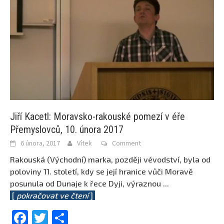
Jiří Kacetl: Moravsko-rakouské pomezí v éře
Přemyslovců, 10. února 2017
6 února, 2017
Vítek
Comment
Rakouská (Východní) marka, později vévodství, byla od
poloviny 11. století, kdy se její hranice vůči Moravě
posunula od Dunaje k řece Dyji, výraznou
...
[
pokračovat ve čtení
]
Facebook
Twitter
Share