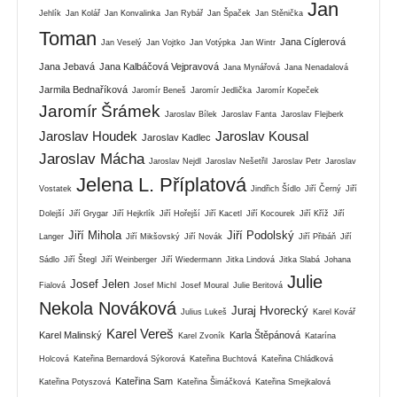
Jan
Jehlík
Jan Kolář
Jan Konvalinka
Jan Rybář
Jan Špaček
Jan Stěnička
Toman
Jana Cíglerová
Jan Veselý
Jan Vojtko
Jan Votýpka
Jan Wintr
Jana Jebavá
Jana Kalbáčová Vejpravová
Jana Mynářová
Jana Nenadalová
Jarmila Bednaříková
Jaromír Beneš
Jaromír Jedlička
Jaromír Kopeček
Jaromír Šrámek
Jaroslav Bílek
Jaroslav Fanta
Jaroslav Flejberk
Jaroslav Houdek
Jaroslav Kousal
Jaroslav Kadlec
Jaroslav Mácha
Jaroslav Nejdl
Jaroslav Nešetřil
Jaroslav Petr
Jaroslav
Jelena L. Příplatová
Vostatek
Jindřich Šídlo
Jiří Černý
Jiří
Dolejší
Jiří Grygar
Jiří Hejkrlík
Jiří Hořejší
Jiří Kacetl
Jiří Kocourek
Jiří Kříž
Jiří
Jiří Mihola
Jiří Podolský
Langer
Jiří Mikšovský
Jiří Novák
Jiří Přibáň
Jiří
Sádlo
Jiří Štegl
Jiří Weinberger
Jiří Wiedermann
Jitka Lindová
Jitka Slabá
Johana
Julie
Josef Jelen
Fialová
Josef Michl
Josef Moural
Julie Beritová
Nekola Nováková
Juraj Hvorecký
Julius Lukeš
Karel Kovář
Karel Vereš
Karel Malinský
Karla Štěpánová
Karel Zvoník
Katarína
Holcová
Kateřina Bernardová Sýkorová
Kateřina Buchtová
Kateřina Chládková
Kateřina Sam
Kateřina Potyszová
Kateřina Šimáčková
Kateřina Smejkalová