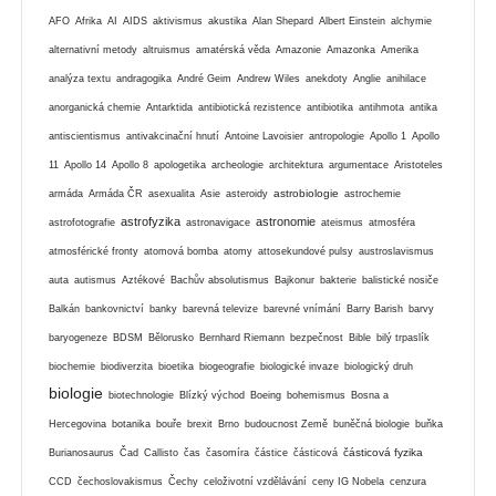
AFO
Afrika
AI
AIDS
aktivismus
akustika
Alan Shepard
Albert Einstein
alchymie
alternativní metody
altruismus
amatérská věda
Amazonie
Amazonka
Amerika
analýza textu
andragogika
André Geim
Andrew Wiles
anekdoty
Anglie
anihilace
anorganická chemie
Antarktida
antibiotická rezistence
antibiotika
antihmota
antika
antiscientismus
antivakcinační hnutí
Antoine Lavoisier
antropologie
Apollo 1
Apollo
11
Apollo 14
Apollo 8
apologetika
archeologie
architektura
argumentace
Aristoteles
astrobiologie
armáda
Armáda ČR
asexualita
Asie
asteroidy
astrochemie
astrofyzika
astronomie
astrofotografie
astronavigace
ateismus
atmosféra
atmosférické fronty
atomová bomba
atomy
attosekundové pulsy
austroslavismus
auta
autismus
Aztékové
Bachův absolutismus
Bajkonur
bakterie
balistické nosiče
Balkán
bankovnictví
banky
barevná televize
barevné vnímání
Barry Barish
barvy
baryogeneze
BDSM
Bělorusko
Bernhard Riemann
bezpečnost
Bible
bilý trpaslík
biochemie
biodiverzita
bioetika
biogeografie
biologické invaze
biologický druh
biologie
biotechnologie
Blízký východ
Boeing
bohemismus
Bosna a
Hercegovina
botanika
bouře
brexit
Brno
budoucnost Země
buněčná biologie
buňka
částicová fyzika
Burianosaurus
Čad
Callisto
čas
časomíra
částice
částicová
CCD
čechoslovakismus
Čechy
celoživotní vzdělávání
ceny IG Nobela
cenzura