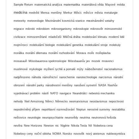
matematika
Sample Return
matematická analýza
materiálová věda
Mayové
média
medicína
medvěd
Mensa
menšiny
Merkur
Měsíc
měsíce
města
metalurgie
mezinárodní vztahy
meteority
meteorologie
Mezinárodní kosmická stanice
migrace
mikrobi
mikrobiom
mikroorganismy
mikroskopie
mikrosvět
mimozemské
civilizace
mimozemšťané
mladočeši
Mléčná dráha
modelování klimatu
moderní lidé
mojmírovci
molekulární biologie
molekulární genetika
molekulární stroje
molekuly
morálka
morální dilemata
morální rozhodování
Morava
moře
mořeplavba
mosasauři
Mössbauerova spektroskopie
Mössbauerův jev
mozek
mravenci
náboženství
muslimové
mykologie
myšlení rychlé a pomalé
mýty
nacionalismus
nadpřirozeno
náhoda
námořnictví
nanochemie
nanotechnologie
narcismus
národní
obrození
národní parky
národnostní menšiny
narušení symetrií
NASA
Nashův
vyjednávací problém
násilí
NATO
navigace
Neandrtálci
nebeská mechanika
nehody
Neil Armstrong
Němci
Německo
neomarxismus
neoslavismus
nepoctivost
nepodmíněný příjem
nepohlavní rozmnožování
Neptun
nerostné suroviny
nestabilita
neštovice
neurologie
neuropsychiatrie
neurovědy
neutrina
neutronová hvězda
nevěra
New Horizons
Newton
nic
Nigérie
Nikola Tesla
Nil
Nobelova cena
Nobelovy ceny
noční obloha
NOMA
Norsko
novověk
nový ateismus
nukleosyntéza