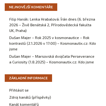
NEJNOVĚJŠÍ KOMENTÁŘE
Filip Hanák
:
Lenka Hrabalová: Írán dnes (6. března
2026 – Živě Benátská 2, Přírodovědecká fakulta
UK, Praha)
Dušan Majer – Rok 2025 v kosmonautice – Rok
kontrastů (2.1.2026 v 17:00) – Kosmonautix.cz
:
Kdo
jsme
Dušan Majer – Marsovská dvojčata Perseverance
a Curiosity (1.8.2025) – Kosmonautix.cz
:
Kdo jsme
ZÁKLADNÍ INFORMACE
Přihlásit se
Zdroj kanálů (příspěvky)
Kanál komentářů