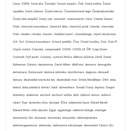
Ceres
CERN
černá díra
Černobyl
červení trpaslíci
Češi
česká kotlina
Česká
Československo
republika
česká státnost
Česká televize
Československé legie
Český klub skeptiků
český stát
cestování
charismatické církve
Charles Darwin
chemie
Cheb
chemická komunikace
chemické látky
chemický prvek
chemtrails
Chile
chiralita
choroba
chování
chráněná území
chronobiologie
chytré domácnosti
CIA
čich
čichová komunikace
čichové podněty
Čína
čínské kroužky
čísla
číslo Pí
ČR
Clayův institut
Columbia
conquistadoři
COVID
COVID-19
Craig Venter
Cromwell
čtyři jezdci
Curiosity
cystická fibróza
dálkový průzkum Země
Daniel
Kahneman
Dánsko
darwinismus
David Hilbert
dědičnost
demence
demografie
demokracie
Denisované
desková tektonika
dezinformace
diagnoza
dinosauři
diskuse
dlouhodobé kosmické lety
dlouhodobé mise
Dmitrij Mendělejev
DNA
doba
ledová
doba poledová
domácí násilí
domestikace
Donald Trump
doprava
Dragon
druhohory
dualismus
duchové
duchovní služba
duše
duševní nemoci
duševní
zdraví
Dyje
dynamika růstu
dystopie
Éčka
ediakarská fauna
Edvard Beneš
ekologie
Edward White
efekt placebo
Egypt
egyptologie
eidetická biologie
ekonomický růst
ekonomie
ekonomika
ekosystém
elektrodynamika
elektromagnetismus
elektronky
elektronová mikroskopie
elementární částice
ELI