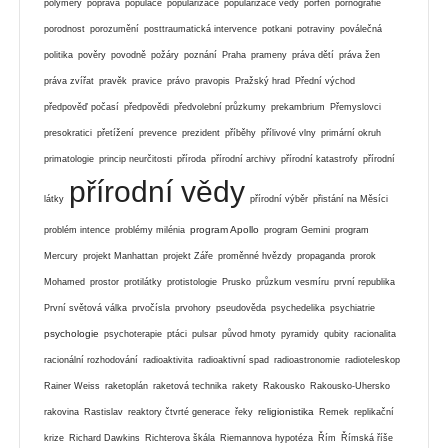
polymery
poprava
populace
popularizace
popularizace vědy
porfen
pornografie
porodnost
porozumění
posttraumatická intervence
potkani
potraviny
poválečná
politika
pověry
povodně
požáry
poznání
Praha
prameny
práva dětí
práva žen
práva zvířat
pravěk
pravice
právo
pravopis
Pražský hrad
Přední východ
předpověď počasí
předpovědi
předvolební průzkumy
prekambrium
Přemyslovci
presokratici
přetížení
prevence
prezident
příběhy
přílivové vlny
primární okruh
primatologie
princip neurčitosti
příroda
přírodní archivy
přírodní katastrofy
přírodní
přírodní vědy
látky
přírodní výběr
přistání na Měsíci
program Apollo
problém intence
problémy milénia
program Gemini
program
Mercury
projekt Manhattan
projekt Záře
proměnné hvězdy
propaganda
prorok
Mohamed
prostor
protilátky
protistologie
Prusko
průzkum vesmíru
první republika
První světová válka
prvočísla
prvohory
pseudověda
psychedelika
psychiatrie
psychologie
psychoterapie
ptáci
pulsar
původ hmoty
pyramidy
qubity
racionalita
racionální rozhodování
radioaktivita
radioaktivní spad
radioastronomie
radioteleskop
Rainer Weiss
raketoplán
raketová technika
rakety
Rakousko
Rakousko-Uhersko
religionistika
rakovina
Rastislav
reaktory čtvrté generace
řeky
Remek
replikační
krize
Richard Dawkins
Richterova škála
Riemannova hypotéza
Řím
Římská říše