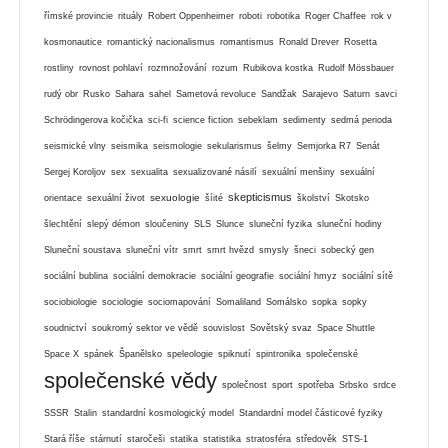
římské provincie
rituály
Robert Oppenheimer
roboti
robotika
Roger Chaffee
rok v
kosmonautice
romantický nacionalismus
romantismus
Ronald Drever
Rosetta
rostliny
rovnost pohlaví
rozmnožování
rozum
Rubikova kostka
Rudolf Mössbauer
rudý obr
Rusko
Sahara
sahel
Sametová revoluce
Sandžak
Sarajevo
Saturn
savci
Schrödingerova kočička
sci-fi
science fiction
sebeklam
sedimenty
sedmá perioda
seismické vlny
seismika
seismologie
sekularismus
šelmy
Semjorka R7
Senát
Sergej Koroljov
sex
sexualita
sexualizované násilí
sexuální menšiny
sexuální
skepticismus
sexuologie
orientace
sexuální život
šíité
školství
Skotsko
šlechtění
slepý démon
sloučeniny
SLS
Slunce
sluneční fyzika
sluneční hodiny
Sluneční soustava
sluneční vítr
smrt
smrt hvězd
smysly
šneci
sobecký gen
sociální bublina
sociální demokracie
sociální geografie
sociální hmyz
sociální sítě
sociobiologie
sociologie
sociomapování
Somaliland
Somálsko
sopka
sopky
soudnictví
soukromý sektor ve vědě
souvislost
Sovětský svaz
Space Shuttle
Space X
spánek
Španělsko
speleologie
spiknutí
spintronika
společenské
společenské vědy
společnost
sport
spotřeba
Srbsko
srdce
SSSR
Stalin
standardní kosmologický model
Standardní model částicové fyziky
Stará říše
stárnutí
staročeši
statika
statistika
stratosféra
středověk
STS-1