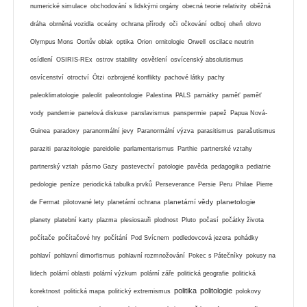
numerické simulace
obchodování s lidskými orgány
obecná teorie relativity
oběžná
dráha
obrněná vozidla
oceány
ochrana přírody
oči
očkování
odboj
oheň
olovo
Olympus Mons
Oortův oblak
optika
Orion
ornitologie
Orwell
oscilace neutrin
osídlení
OSIRIS-REx
ostrov stability
osvětlení
osvícenský absolutismus
osvícenství
otroctví
Ötzi
ozbrojené konflikty
pachové látky
pachy
paleoklimatologie
paleolit
paleontologie
Palestina
PALS
památky
paměť
paměť
vody
pandemie
panelová diskuse
panslavismus
panspermie
papež
Papua Nová-
Guinea
paradoxy
paranormální jevy
Paranormální výzva
parasitismus
parašutismus
paraziti
parazitologie
pareidolie
parlamentarismus
Parthie
partnerské vztahy
partnerský vztah
pásmo Gazy
pastevectví
patologie
pavěda
pedagogika
pediatrie
pedologie
peníze
periodická tabulka prvků
Perseverance
Persie
Peru
Philae
Pierre
planetární vědy
planetologie
de Fermat
pilotované lety
planetární ochrana
planety
platební karty
plazma
plesiosauři
plodnost
Pluto
počasí
počátky života
počítače
počítačové hry
počítání
Pod Svícnem
podledovcová jezera
pohádky
pohlaví
pohlavní dimorfismus
pohlavní rozmnožování
Pokec s Pátečníky
pokusy na
lidech
polární oblasti
polární výzkum
polární záře
politická geografie
politická
politika
politologie
korektnost
politická mapa
politický extremismus
polokovy