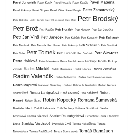
Pavel Materna
Pavel Jungwirth
Pavel Kasík
Pavel Kosatík
Pavel Kozák
Peter Zamarovský
Pavel Pokorný
Pavel Stopka
Pavel Váňa
Pavol Bargár
Petr Brodský
Petr Bakalář
Petr Blažek
Petr Blumentrit
Petr Bob
Petr Brož
Petr Horálek
Petr Fabián
Petr Houdek
Petr Jan Juračka
Petr Jan Vinš
Petr Janeček
Petr Kulhánek
Petr Kabáth
Petr Koubský
Petr Scheirich
Petr Morávek
Petr Neruda
Petr Pavel
Petr Pokorný
Petr Slavíček
Petr Tomek
Petr Wawrosz
Petr Tureček
Petr Tolar
Petr Voříšek
Petra Hyklová
Prokop Hapala
Petra Mlejnková
Petra Procházková
Prokop
Radek Mikoláš
Radek Žemlička
Závada
Radek Mikulášek
Radek Ptáček
Radim Valenčík
Radka Kellnerová
Radka Kremlíková Pourová
Radka Majerová
Radovan Samotný
Radvan Bahbouh
Rastislav Maďar
Renáta
Renata Landgrafová
Robert
Androvičová
René Levínský
Rita Kočárová
Robin Kopecký
Romana Šumavská
Rameš
Robert Švarc
Rostislav Mach
Rudolf Zahradník
Ruth Tachezy
Růžena Dostálová
Sandra
Scarlett Rauschgoldová
Kreisslová
Sandra Sázelová
Sebastian Chum
Stanislav
Stanislav Vosolsobě
Lhota
Svatopluk Civiš
Tereza Nekolářová
Tereza
Tomáš Bandžuch
Nekovářová
Tereza Pavlíčková
Tereza Spencerová