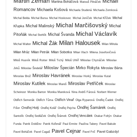
Martin Zeman
Michael
Martina Boháčová
Matouš Pilnáček
Romancov
Michaela Košová
Michaela Studená
Michaela Zemková
Michal
Michal Belda
Michal Bursa
Michal Hoskovec
Michal Jeníček
Michal Křížek
Michal Marčišovský
Michal Malinský
Michal
Křupka
Michal Václavík
Pitoňák
Michal Švanda
Michal Stehlík
Milan Halousek
Michal Žák
Michal Walter
Milan Mihola
Milan Mráz
Milan Petrák
Milan Sobotka
Milan Vlach
Milena Josefovičová
Miloš Husník
Miloš Rotter
Miloš Tichý
Miloš Uhlíř
Miloslav Chytráček
Miloslav
Miloslav Špecián
Mirko Rokyta
Miroslav Bárta
Jirků
Miloslav Šindelář
Miroslav Havránek
Miroslav Brož
Miroslav Horký
Miroslav Kutal
Miroslav Kutílek
Miroslav Petříček
Miroslav Mareš
Miroslav
Scheinost
Monika Barton
Monika Mareková
Nina Andrš Fárová
Norbert Werner
Oldřich Vinař
Oldřich Semerák
Oldřich Tůma
Olga Ryparová
Ondřej Čadek
Ondřej
Ondřej Šamárek
Ondřej Holý
Fišer
Ondřej Kolář
Ondřej Pejcha
Ondřej
Ondřej Vencálek
Santolík
Ondřej Sedláček
Ondřej Šrámek
Otakar Foltýn
Otakar
Funda
Patrik Doldžev
Patrik Kořenář
Paul Ermite
Paulína Tabery
Pavel Bakule
Pavel Cejnar
Pavel Gabzdyl
Pavel Boháček
Pavel Cagaš
Pavel Frič