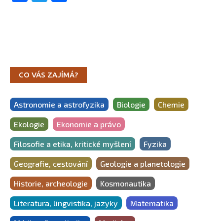
CO VÁS ZAJÍMÁ?
Astronomie a astrofyzika
Biologie
Chemie
Ekologie
Ekonomie a právo
Filosofie a etika, kritické myšlení
Fyzika
Geografie, cestování
Geologie a planetologie
Historie, archeologie
Kosmonautika
Literatura, lingvistika, jazyky
Matematika