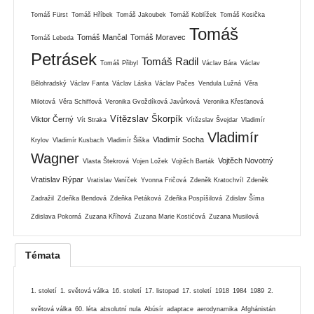
Tomáš Fürst
Tomáš Hříbek
Tomáš Jakoubek
Tomáš Koblížek
Tomáš Kosička
Tomáš
Tomáš Mančal
Tomáš Moravec
Tomáš Lebeda
Petrásek
Tomáš Radil
Tomáš Přibyl
Václav Bára
Václav
Bělohradský
Václav Fanta
Václav Láska
Václav Pačes
Vendula Lužná
Věra
Milotová
Věra Schiffová
Veronika Gvoždíková Javůrková
Veronika Křesťanová
Vítězslav Škorpík
Viktor Černý
Vít Straka
Vítězslav Švejdar
Vladimír
Vladimír
Vladimír Socha
Krylov
Vladimír Kusbach
Vladimír Šiška
Wagner
Vojtěch Novotný
Vlasta Štekrová
Vojen Ložek
Vojtěch Barták
Vratislav Rýpar
Vratislav Vaníček
Yvonna Fričová
Zdeněk Kratochvíl
Zdeněk
Zadražil
Zdeňka Bendová
Zdeňka Petáková
Zdeňka Pospíšilová
Zdislav Šíma
Zdislava Pokorná
Zuzana Kříhová
Zuzana Marie Kostićová
Zuzana Musilová
Témata
1. století
1. světová válka
16. století
17. listopad
17. století
1918
1984
1989
2.
světová válka
60. léta
absolutní nula
Abúsír
adaptace
aerodynamika
Afghánistán