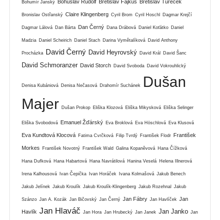
Bohuslav Rudolf
Břetislav Fajkus
Břetislav Tureček
Bohumír Janský
Claire Klingenberg
Bronislav Ostřanský
Cyril Brom
Cyril Hoschl
Dagmar Krejčí
Dan Černý
Dagmar Lálová
Dan Bárta
Dana Drábová
Daniel Koťátko
Daniel
Madzia
Daniel Scheirich
Daniel Stach
Darina Vymětalíková
David Anthony
David Černý
David Heyrovský
Procházka
David Král
David Šanc
David Schmoranzer
David Storch
David Svoboda
David Vokrouhlický
Dušan
Denisa Kubániová
Denisa Nečasová
Drahomír Suchánek
Majer
Dušan Prokop
Eliška Klozová
Eliška Mikysková
Eliška Selinger
Emanuel Žďárský
Eliška Svobodová
Eva Broklová
Eva Höschlová
Eva Klusová
Eva Kundtová Klocová
František
Fatima Cvrčková
Filip Tvrdý
František Flodr
Morkes
František Novotný
František Wald
Galina Kopaněvová
Hana Čížková
Hana Dufková
Hana Habartová
Hana Navrátilová
Hanina Veselá
Helena Illnerová
Irena Kalhousová
Ivan Čepička
Ivan Horáček
Ivana Kolmašová
Jakub Benech
Jakub Jelínek
Jakub Kroulík
Jakub Kroulík-Klingenberg
Jakub Rozehnal
Jakub
Jan Fábry
Jan
Szánzo
Jan A. Kozák
Jan Bičovský
Jan Černý
Jan Havlíček
Jan Hlaváč
Jan Janko
Havlík
Jan Hora
Jan Hrubecký
Jan Janek
Jan