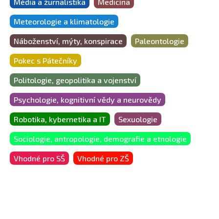
Média a žurnalistika
Medicína
Meteorologie a klimatologie
Náboženství, mýty, konspirace
Paleontologie
Pokec s Pátečníky
Politologie, geopolitika a vojenství
Psychologie, kognitivní vědy a neurovědy
Robotika, kybernetika a IT
Sexuologie
Sociologie, antropologie, demografie a etnologie
Vhodné pro SŠ
Vhodné pro ZŠ