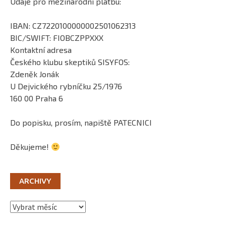
Údaje pro mezinárodní platbu:
IBAN: CZ7220100000002501062313
BIC/SWIFT: FIOBCZPPXXX
Kontaktní adresa
Českého klubu skeptiků SISYFOS:
Zdeněk Jonák
U Dejvického rybníčku 25/1976
160 00 Praha 6
Do popisku, prosím, napiště PATECNICI
Děkujeme!
ARCHIVY
Archivy