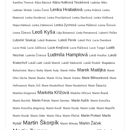
Klára Hulíková Tesárková
Kateřina Thorová
Klára Bártová
Ladislav Miko
Lenka Hrabalová
Ladislav Skrbek
Lenka Černá
Lenka Králová
Lenka
Maierová
Lenka Nováková
Lenka Procházková
Lenka Slavíková
Lenka Vrtišková
Lenka Zychová
Nejezchlebová
Lenka Zdeborová
Leona Plášilová
Leona Šímová
Leoš Kyša
Leona Žůrková
Lilija Burianová
Linda Petraturová
Lubomír Peške
Lubomír Soukup
Luboš Perek
Luboš Brabenec
Luboš Pick
Lucie Davidová
Lucie Krejčová
Luděk
Lucie Hrdá
Lucie Juřičková
Lucie Ráčková
Lucie Tungul
Ludmila Hamplová
Nezmar
Lukáš
Ludmila Čírtková
Lukáš Houška
Kratochvíl
Lukáš Laibl
Lukáš Martoš
Lukáš Nádvorník
Lukáš Roubík
Magdalena
Marek Matějka
Bohutínská
Marco Stella
Marek Audy
Marek Hilšer
Marek
Marie Běhounková
Orko Vácha
Marek Skarka
Marek Vícha
Marek Vranka
Marie
Heřmanová
Marie Jírů
Marie Neudorflová
Marie Neudorfová
Marie Šabacká
Markéta Křížová
Markéta Gregorová
Markéta Vlčková
Martin Braniš
Martin Ferus
Martin Kašík
Martin Buchtík
Martin Gembec
Martin Konvička
Martin Konvička (lingvista)
Martin Kovář
Martin Kozák
Martin Lulák
Martin Mejstřík
Martin Profant
Martin
Martin Novák
Martin Odler
Martin Oliva
Martin Přeček
Martin Škorpík
Martin Žáček
Rybář
Martin Wihoda