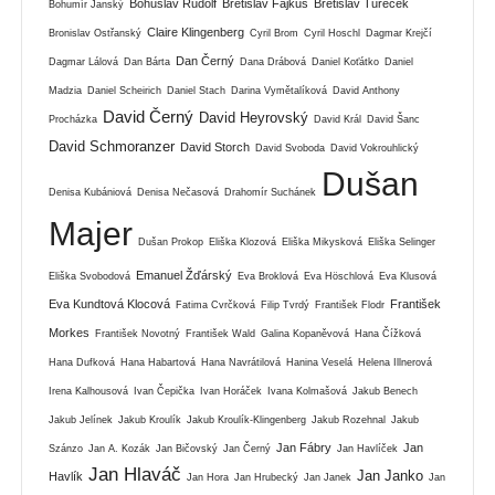
Bohuslav Rudolf
Břetislav Fajkus
Břetislav Tureček
Bohumír Janský
Claire Klingenberg
Bronislav Ostřanský
Cyril Brom
Cyril Hoschl
Dagmar Krejčí
Dan Černý
Dagmar Lálová
Dan Bárta
Dana Drábová
Daniel Koťátko
Daniel
Madzia
Daniel Scheirich
Daniel Stach
Darina Vymětalíková
David Anthony
David Černý
David Heyrovský
Procházka
David Král
David Šanc
David Schmoranzer
David Storch
David Svoboda
David Vokrouhlický
Dušan
Denisa Kubániová
Denisa Nečasová
Drahomír Suchánek
Majer
Dušan Prokop
Eliška Klozová
Eliška Mikysková
Eliška Selinger
Emanuel Žďárský
Eliška Svobodová
Eva Broklová
Eva Höschlová
Eva Klusová
Eva Kundtová Klocová
František
Fatima Cvrčková
Filip Tvrdý
František Flodr
Morkes
František Novotný
František Wald
Galina Kopaněvová
Hana Čížková
Hana Dufková
Hana Habartová
Hana Navrátilová
Hanina Veselá
Helena Illnerová
Irena Kalhousová
Ivan Čepička
Ivan Horáček
Ivana Kolmašová
Jakub Benech
Jakub Jelínek
Jakub Kroulík
Jakub Kroulík-Klingenberg
Jakub Rozehnal
Jakub
Jan Fábry
Jan
Szánzo
Jan A. Kozák
Jan Bičovský
Jan Černý
Jan Havlíček
Jan Hlaváč
Jan Janko
Havlík
Jan Hora
Jan Hrubecký
Jan Janek
Jan