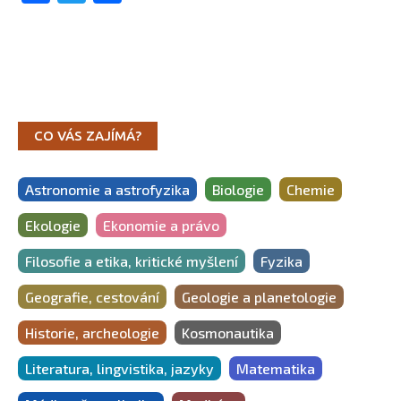
CO VÁS ZAJÍMÁ?
Astronomie a astrofyzika
Biologie
Chemie
Ekologie
Ekonomie a právo
Filosofie a etika, kritické myšlení
Fyzika
Geografie, cestování
Geologie a planetologie
Historie, archeologie
Kosmonautika
Literatura, lingvistika, jazyky
Matematika