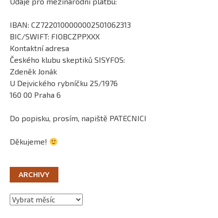
Údaje pro mezinárodní platbu:
IBAN: CZ7220100000002501062313
BIC/SWIFT: FIOBCZPPXXX
Kontaktní adresa
Českého klubu skeptiků SISYFOS:
Zdeněk Jonák
U Dejvického rybníčku 25/1976
160 00 Praha 6
Do popisku, prosím, napiště PATECNICI
Děkujeme!
ARCHIVY
Archivy