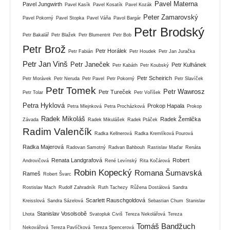
Pavel Materna
Pavel Jungwirth
Pavel Kasík
Pavel Kosatík
Pavel Kozák
Peter Zamarovský
Pavel Pokorný
Pavel Stopka
Pavel Váňa
Pavol Bargár
Petr Brodský
Petr Bakalář
Petr Blažek
Petr Blumentrit
Petr Bob
Petr Brož
Petr Horálek
Petr Fabián
Petr Houdek
Petr Jan Juračka
Petr Jan Vinš
Petr Janeček
Petr Kulhánek
Petr Kabáth
Petr Koubský
Petr Scheirich
Petr Morávek
Petr Neruda
Petr Pavel
Petr Pokorný
Petr Slavíček
Petr Tomek
Petr Wawrosz
Petr Tureček
Petr Tolar
Petr Voříšek
Petra Hyklová
Prokop Hapala
Petra Mlejnková
Petra Procházková
Prokop
Radek Mikoláš
Radek Žemlička
Závada
Radek Mikulášek
Radek Ptáček
Radim Valenčík
Radka Kellnerová
Radka Kremlíková Pourová
Radka Majerová
Radovan Samotný
Radvan Bahbouh
Rastislav Maďar
Renáta
Renata Landgrafová
Robert
Androvičová
René Levínský
Rita Kočárová
Robin Kopecký
Romana Šumavská
Rameš
Robert Švarc
Rostislav Mach
Rudolf Zahradník
Ruth Tachezy
Růžena Dostálová
Sandra
Scarlett Rauschgoldová
Kreisslová
Sandra Sázelová
Sebastian Chum
Stanislav
Stanislav Vosolsobě
Lhota
Svatopluk Civiš
Tereza Nekolářová
Tereza
Tomáš Bandžuch
Nekovářová
Tereza Pavlíčková
Tereza Spencerová