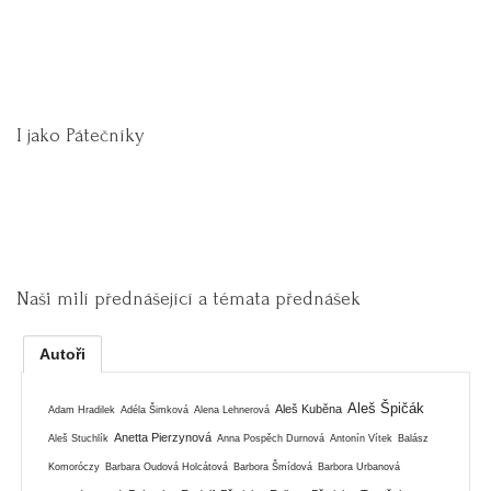
I jako Pátečníky
Naši milí přednášející a témata přednášek
Autoři
Aleš Špičák
Aleš Kuběna
Adam Hradilek
Adéla Šimková
Alena Lehnerová
Anetta Pierzynová
Aleš Stuchlík
Anna Pospěch Durnová
Antonín Vítek
Balász
Komoróczy
Barbara Oudová Holcátová
Barbora Šmídová
Barbora Urbanová