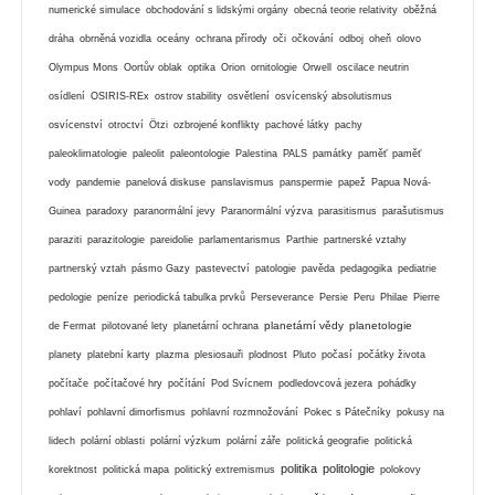
numerické simulace
obchodování s lidskými orgány
obecná teorie relativity
oběžná
dráha
obrněná vozidla
oceány
ochrana přírody
oči
očkování
odboj
oheň
olovo
Olympus Mons
Oortův oblak
optika
Orion
ornitologie
Orwell
oscilace neutrin
osídlení
OSIRIS-REx
ostrov stability
osvětlení
osvícenský absolutismus
osvícenství
otroctví
Ötzi
ozbrojené konflikty
pachové látky
pachy
paleoklimatologie
paleolit
paleontologie
Palestina
PALS
památky
paměť
paměť
vody
pandemie
panelová diskuse
panslavismus
panspermie
papež
Papua Nová-
Guinea
paradoxy
paranormální jevy
Paranormální výzva
parasitismus
parašutismus
paraziti
parazitologie
pareidolie
parlamentarismus
Parthie
partnerské vztahy
partnerský vztah
pásmo Gazy
pastevectví
patologie
pavěda
pedagogika
pediatrie
pedologie
peníze
periodická tabulka prvků
Perseverance
Persie
Peru
Philae
Pierre
planetární vědy
planetologie
de Fermat
pilotované lety
planetární ochrana
planety
platební karty
plazma
plesiosauři
plodnost
Pluto
počasí
počátky života
počítače
počítačové hry
počítání
Pod Svícnem
podledovcová jezera
pohádky
pohlaví
pohlavní dimorfismus
pohlavní rozmnožování
Pokec s Pátečníky
pokusy na
lidech
polární oblasti
polární výzkum
polární záře
politická geografie
politická
politika
politologie
korektnost
politická mapa
politický extremismus
polokovy