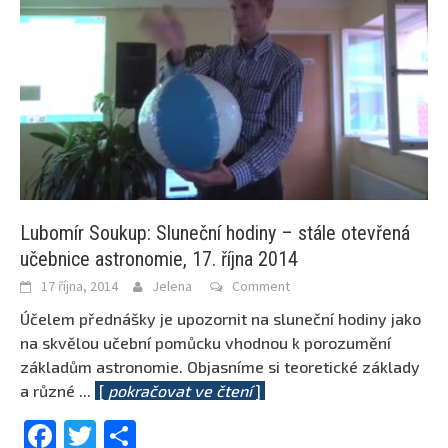
Lubomír Soukup: Sluneční hodiny – stále otevřená
učebnice astronomie, 17. října 2014
17 října, 2014
Jelena
Comment
Účelem přednášky je upozornit na sluneční hodiny jako
na skvělou učební pomůcku vhodnou k porozumění
základům astronomie. Objasníme si teoretické základy
a různé
...
[
pokračovat ve čtení
]
Facebook
Twitter
Share