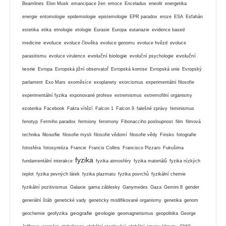
Beamlines
Elon Musk
emancipace žen
emoce
Enceladus
eneolit
energetika
energie
entomologie
epidemiologie
epistemologie
EPR paradox
eroze
ESA
Esfahán
estetika
etika
etnologie
etologie
Eurasie
Europa
eutanazie
evidence based
evoluce
medicine
evoluce člověka
evoluce genomu
evoluce hvězd
evoluce
evoluční biologie
evoluční
parasitismu
evoluce virulence
evoluční psychologie
teorie
Evropa
Evropská jižní observatoř
Evropská komise
Evropská unie
Evropský
parlament
Exo Mars
exoměsíce
exoplanety
exorcismus
experimentální filosofie
experimentální fyzika
exponované profese
extremismus
extremofilní organismy
ezoterika
Facebook
Fakta vítězí
Falcon 1
Falcon 9
falešné zprávy
feminismus
fenotyp
Fermiho paradox
fermiony
feromony
Fibonacciho posloupnost
film
filmová
filosofie
technika
filosofie mysli
filosofie vědomí
filosofie vědy
Finsko
fotografie
fotosféra
fotosyntéza
Francie
Francis Collins
Francisco Pizzaro
Fukušima
fyzika
fundamentální interakce
fyzika atmosféry
fyzika materiálů
fyzika nízkých
teplot
fyzika pevných látek
fyzika plazmatu
fyzika povrchů
fyzikální chemie
fyzikální pozitivismus
Galaxie
gama záblesky
Ganymedes
Gaza
Gemini 8
gender
generální štáb
genetické vady
geneticky modifikované organismy
genetika
genom
geografie
geologie
geochemie
geofyzika
geomagnetismus
geopolitika
George