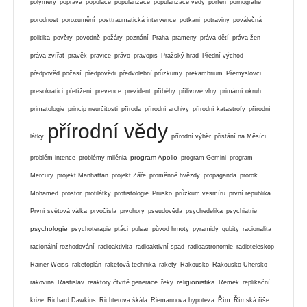
polymery
poprava
populace
popularizace
popularizace vědy
porfen
pornografie
porodnost
porozumění
posttraumatická intervence
potkani
potraviny
poválečná
politika
pověry
povodně
požáry
poznání
Praha
prameny
práva dětí
práva žen
práva zvířat
pravěk
pravice
právo
pravopis
Pražský hrad
Přední východ
předpověď počasí
předpovědi
předvolební průzkumy
prekambrium
Přemyslovci
presokratici
přetížení
prevence
prezident
příběhy
přílivové vlny
primární okruh
primatologie
princip neurčitosti
příroda
přírodní archivy
přírodní katastrofy
přírodní
přírodní vědy
látky
přírodní výběr
přistání na Měsíci
program Apollo
problém intence
problémy milénia
program Gemini
program
Mercury
projekt Manhattan
projekt Záře
proměnné hvězdy
propaganda
prorok
Mohamed
prostor
protilátky
protistologie
Prusko
průzkum vesmíru
první republika
První světová válka
prvočísla
prvohory
pseudověda
psychedelika
psychiatrie
psychologie
psychoterapie
ptáci
pulsar
původ hmoty
pyramidy
qubity
racionalita
racionální rozhodování
radioaktivita
radioaktivní spad
radioastronomie
radioteleskop
Rainer Weiss
raketoplán
raketová technika
rakety
Rakousko
Rakousko-Uhersko
religionistika
rakovina
Rastislav
reaktory čtvrté generace
řeky
Remek
replikační
krize
Richard Dawkins
Richterova škála
Riemannova hypotéza
Řím
Římská říše