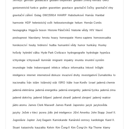
Jeffreys
germáni
globalizace
globální oteplování
globální zmeny klimatu
GMO
goniometrické funkce
grafen
gravettien
gravitace
gravitační čočky
gravitační vlny
gravitační záření
Gulag
GW150914
HAARP
Habsburkové
Hamás
Hanibal
harmonie
HDP
helenistický svět
helioseismologie
helium
Hernán Cortés
historie vědy
heutagogika
Higgsův boson
Historie Pátečníků
HIV
hlavní
posloupnost
hlavolamy
hmota
hoaxy
homeopatie
Homo sapiens
homosexualita
horolezectví
houby
hrdinství
hudba
humanitní vědy
humor
hurikány
Huxley
hvězdy
hybridní válka
Hyde Park Civilizace
hydrogeografie
hydrologie
hypnóza
ichtyologie
ichtyosauři
ilumináti
imigranti
impakty
imunita
imunitní systém
imunologie
Indie
Indoevropané
infekce
inflace
informatika
Inkové
InSight
inteligence
internet
internetové diskuze
invazivní druhy
investigativní žurnalistika
Io
iracionalita
Írán
islám
Islámský stát
ISRO
Itálie
Ivan Koněv
Izrael
jaderná chemie
jaderná elektrárna
jaderná energetika
jaderná energetiky
jaderná fyzika
jaderná zima
jaderné doktríny
jaderné štěpení
jaderné zbraně
jaderné zbrojení
jaderný reaktor
jádro atomu
James Clerk Maxwell
James Randi
Japonsko
jazyk
jazykověda
jazyky
Ježek v kleci
jezera
jídlo
jiné inteligence
Jižní Amerika
John Stapp
Josef II.
Jugoslávie
Jupiter
Jurij Gagarin
Kamiokande
Kanárské ostrovy
kardiologie
Karel II.
Stuart
katastrofa
kauzalita
Kelvin
Kim Čong-Il
Kim Čong-Un
Kip Thorne
klamy