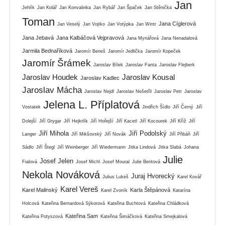
Jan
Jehlík
Jan Kolář
Jan Konvalinka
Jan Rybář
Jan Špaček
Jan Stěnička
Toman
Jana Cíglerová
Jan Veselý
Jan Vojtko
Jan Votýpka
Jan Wintr
Jana Jebavá
Jana Kalbáčová Vejpravová
Jana Mynářová
Jana Nenadalová
Jarmila Bednaříková
Jaromír Beneš
Jaromír Jedlička
Jaromír Kopeček
Jaromír Šrámek
Jaroslav Bílek
Jaroslav Fanta
Jaroslav Flejberk
Jaroslav Houdek
Jaroslav Kousal
Jaroslav Kadlec
Jaroslav Mácha
Jaroslav Nejdl
Jaroslav Nešetřil
Jaroslav Petr
Jaroslav
Jelena L. Příplatová
Vostatek
Jindřich Šídlo
Jiří Černý
Jiří
Dolejší
Jiří Grygar
Jiří Hejkrlík
Jiří Hořejší
Jiří Kacetl
Jiří Kocourek
Jiří Kříž
Jiří
Jiří Mihola
Jiří Podolský
Langer
Jiří Mikšovský
Jiří Novák
Jiří Přibáň
Jiří
Sádlo
Jiří Štegl
Jiří Weinberger
Jiří Wiedermann
Jitka Lindová
Jitka Slabá
Johana
Julie
Josef Jelen
Fialová
Josef Michl
Josef Moural
Julie Beritová
Nekola Nováková
Juraj Hvorecký
Julius Lukeš
Karel Kovář
Karel Vereš
Karel Malinský
Karla Štěpánová
Karel Zvoník
Katarína
Holcová
Kateřina Bernardová Sýkorová
Kateřina Buchtová
Kateřina Chládková
Kateřina Sam
Kateřina Potyszová
Kateřina Šimáčková
Kateřina Smejkalová