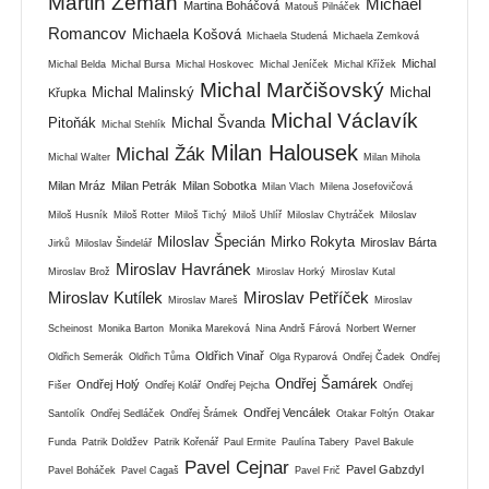
Martin Zeman
Michael
Martina Boháčová
Matouš Pilnáček
Romancov
Michaela Košová
Michaela Studená
Michaela Zemková
Michal
Michal Belda
Michal Bursa
Michal Hoskovec
Michal Jeníček
Michal Křížek
Michal Marčišovský
Michal Malinský
Michal
Křupka
Michal Václavík
Pitoňák
Michal Švanda
Michal Stehlík
Milan Halousek
Michal Žák
Michal Walter
Milan Mihola
Milan Mráz
Milan Petrák
Milan Sobotka
Milan Vlach
Milena Josefovičová
Miloš Husník
Miloš Rotter
Miloš Tichý
Miloš Uhlíř
Miloslav Chytráček
Miloslav
Miloslav Špecián
Mirko Rokyta
Miroslav Bárta
Jirků
Miloslav Šindelář
Miroslav Havránek
Miroslav Brož
Miroslav Horký
Miroslav Kutal
Miroslav Kutílek
Miroslav Petříček
Miroslav Mareš
Miroslav
Scheinost
Monika Barton
Monika Mareková
Nina Andrš Fárová
Norbert Werner
Oldřich Vinař
Oldřich Semerák
Oldřich Tůma
Olga Ryparová
Ondřej Čadek
Ondřej
Ondřej Šamárek
Ondřej Holý
Fišer
Ondřej Kolář
Ondřej Pejcha
Ondřej
Ondřej Vencálek
Santolík
Ondřej Sedláček
Ondřej Šrámek
Otakar Foltýn
Otakar
Funda
Patrik Doldžev
Patrik Kořenář
Paul Ermite
Paulína Tabery
Pavel Bakule
Pavel Cejnar
Pavel Gabzdyl
Pavel Boháček
Pavel Cagaš
Pavel Frič