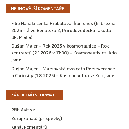
NEJNOVĚJŠÍ KOMENTÁŘE
Filip Hanák
:
Lenka Hrabalová: Írán dnes (6. března
2026 – Živě Benátská 2, Přírodovědecká fakulta
UK, Praha)
Dušan Majer – Rok 2025 v kosmonautice – Rok
kontrastů (2.1.2026 v 17:00) – Kosmonautix.cz
:
Kdo
jsme
Dušan Majer – Marsovská dvojčata Perseverance
a Curiosity (1.8.2025) – Kosmonautix.cz
:
Kdo jsme
ZÁKLADNÍ INFORMACE
Přihlásit se
Zdroj kanálů (příspěvky)
Kanál komentářů