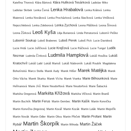
Klára Hulíková Tesárková
Kateřina Thorová
Klára Bártová
Ladislav Miko
Lenka Hrabalová
Ladislav Skrbek
Lenka Černá
Lenka Králová
Lenka
Maierová
Lenka Nováková
Lenka Procházková
Lenka Slavíková
Lenka Vrtišková
Lenka Zychová
Nejezchlebová
Lenka Zdeborová
Leona Plášilová
Leona Šímová
Leoš Kyša
Leona Žůrková
Lilija Burianová
Linda Petraturová
Lubomír Peške
Lubomír Soukup
Luboš Perek
Luboš Brabenec
Luboš Pick
Lucie Davidová
Lucie Krejčová
Luděk
Lucie Hrdá
Lucie Juřičková
Lucie Ráčková
Lucie Tungul
Ludmila Hamplová
Nezmar
Lukáš
Ludmila Čírtková
Lukáš Houška
Kratochvíl
Lukáš Laibl
Lukáš Martoš
Lukáš Nádvorník
Lukáš Roubík
Magdalena
Marek Matějka
Bohutínská
Marco Stella
Marek Audy
Marek Hilšer
Marek
Marie Běhounková
Orko Vácha
Marek Skarka
Marek Vícha
Marek Vranka
Marie
Heřmanová
Marie Jírů
Marie Neudorflová
Marie Neudorfová
Marie Šabacká
Markéta Křížová
Markéta Gregorová
Markéta Vlčková
Martin Braniš
Martin Ferus
Martin Kašík
Martin Buchtík
Martin Gembec
Martin Konvička
Martin Konvička (lingvista)
Martin Kovář
Martin Kozák
Martin Lulák
Martin Mejstřík
Martin Profant
Martin
Martin Novák
Martin Odler
Martin Oliva
Martin Přeček
Martin Škorpík
Martin Žáček
Rybář
Martin Wihoda