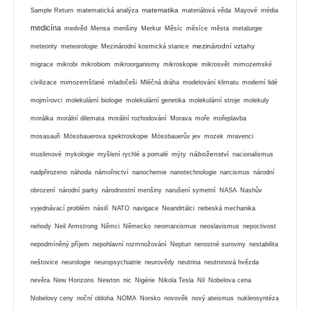
matematika
Sample Return
matematická analýza
materiálová věda
Mayové
média
medicína
medvěd
Mensa
menšiny
Merkur
Měsíc
měsíce
města
metalurgie
mezinárodní vztahy
meteority
meteorologie
Mezinárodní kosmická stanice
migrace
mikrobi
mikrobiom
mikroorganismy
mikroskopie
mikrosvět
mimozemské
civilizace
mimozemšťané
mladočeši
Mléčná dráha
modelování klimatu
moderní lidé
mojmírovci
molekulární biologie
molekulární genetika
molekulární stroje
molekuly
morálka
morální dilemata
morální rozhodování
Morava
moře
mořeplavba
mosasauři
Mössbauerova spektroskopie
Mössbauerův jev
mozek
mravenci
náboženství
muslimové
mykologie
myšlení rychlé a pomalé
mýty
nacionalismus
nadpřirozeno
náhoda
námořnictví
nanochemie
nanotechnologie
narcismus
národní
obrození
národní parky
národnostní menšiny
narušení symetrií
NASA
Nashův
vyjednávací problém
násilí
NATO
navigace
Neandrtálci
nebeská mechanika
nehody
Neil Armstrong
Němci
Německo
neomarxismus
neoslavismus
nepoctivost
nepodmíněný příjem
nepohlavní rozmnožování
Neptun
nerostné suroviny
nestabilita
neštovice
neurologie
neuropsychiatrie
neurovědy
neutrina
neutronová hvězda
nevěra
New Horizons
Newton
nic
Nigérie
Nikola Tesla
Nil
Nobelova cena
Nobelovy ceny
noční obloha
NOMA
Norsko
novověk
nový ateismus
nukleosyntéza