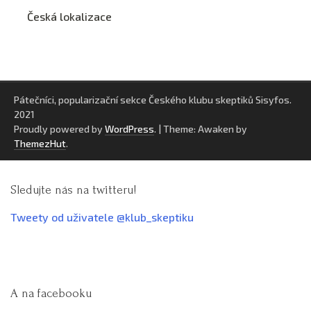
Česká lokalizace
Pátečníci, popularizační sekce Českého klubu skeptiků Sisyfos.
2021
Proudly powered by
WordPress
.
|
Theme: Awaken by
ThemezHut
.
Sledujte nás na twitteru!
Tweety od uživatele @klub_skeptiku
A na facebooku