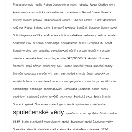
římské provincie
rituály
Robert Oppenheimer
roboti
robotika
Roger Chaffee
rok v
kosmonautice
romantický nacionalismus
romantismus
Ronald Drever
Rosetta
rostliny
rovnost pohlaví
rozmnožování
rozum
Rubikova kostka
Rudolf Mössbauer
rudý obr
Rusko
Sahara
sahel
Sametová revoluce
Sandžak
Sarajevo
Saturn
savci
Schrödingerova kočička
sci-fi
science fiction
sebeklam
sedimenty
sedmá perioda
seismické vlny
seismika
seismologie
sekularismus
šelmy
Semjorka R7
Senát
Sergej Koroljov
sex
sexualita
sexualizované násilí
sexuální menšiny
sexuální
skepticismus
sexuologie
orientace
sexuální život
šíité
školství
Skotsko
šlechtění
slepý démon
sloučeniny
SLS
Slunce
sluneční fyzika
sluneční hodiny
Sluneční soustava
sluneční vítr
smrt
smrt hvězd
smysly
šneci
sobecký gen
sociální bublina
sociální demokracie
sociální geografie
sociální hmyz
sociální sítě
sociobiologie
sociologie
sociomapování
Somaliland
Somálsko
sopka
sopky
soudnictví
soukromý sektor ve vědě
souvislost
Sovětský svaz
Space Shuttle
Space X
spánek
Španělsko
speleologie
spiknutí
spintronika
společenské
společenské vědy
společnost
sport
spotřeba
Srbsko
srdce
SSSR
Stalin
standardní kosmologický model
Standardní model částicové fyziky
Stará říše
stárnutí
staročeši
statika
statistika
stratosféra
středověk
STS-1