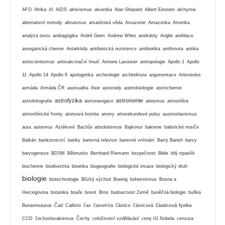
AFO
Afrika
AI
AIDS
aktivismus
akustika
Alan Shepard
Albert Einstein
alchymie
alternativní metody
altruismus
amatérská věda
Amazonie
Amazonka
Amerika
analýza textu
andragogika
André Geim
Andrew Wiles
anekdoty
Anglie
anihilace
anorganická chemie
Antarktida
antibiotická rezistence
antibiotika
antihmota
antika
antiscientismus
antivakcinační hnutí
Antoine Lavoisier
antropologie
Apollo 1
Apollo
11
Apollo 14
Apollo 8
apologetika
archeologie
architektura
argumentace
Aristoteles
astrobiologie
armáda
Armáda ČR
asexualita
Asie
asteroidy
astrochemie
astrofyzika
astronomie
astrofotografie
astronavigace
ateismus
atmosféra
atmosférické fronty
atomová bomba
atomy
attosekundové pulsy
austroslavismus
auta
autismus
Aztékové
Bachův absolutismus
Bajkonur
bakterie
balistické nosiče
Balkán
bankovnictví
banky
barevná televize
barevné vnímání
Barry Barish
barvy
baryogeneze
BDSM
Bělorusko
Bernhard Riemann
bezpečnost
Bible
bilý trpaslík
biochemie
biodiverzita
bioetika
biogeografie
biologické invaze
biologický druh
biologie
biotechnologie
Blízký východ
Boeing
bohemismus
Bosna a
Hercegovina
botanika
bouře
brexit
Brno
budoucnost Země
buněčná biologie
buňka
částicová fyzika
Burianosaurus
Čad
Callisto
čas
časomíra
částice
částicová
CCD
čechoslovakismus
Čechy
celoživotní vzdělávání
ceny IG Nobela
cenzura