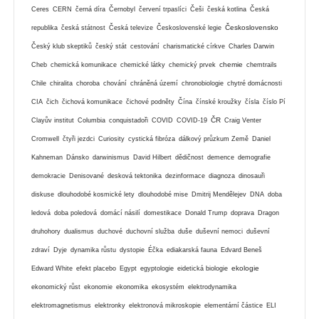
Ceres
CERN
černá díra
Černobyl
červení trpaslíci
Češi
česká kotlina
Česká
Československo
republika
česká státnost
Česká televize
Československé legie
Český klub skeptiků
český stát
cestování
charismatické církve
Charles Darwin
chemie
Cheb
chemická komunikace
chemické látky
chemický prvek
chemtrails
Chile
chiralita
choroba
chování
chráněná území
chronobiologie
chytré domácnosti
CIA
čich
čichová komunikace
čichové podněty
Čína
čínské kroužky
čísla
číslo Pí
ČR
Clayův institut
Columbia
conquistadoři
COVID
COVID-19
Craig Venter
Cromwell
čtyři jezdci
Curiosity
cystická fibróza
dálkový průzkum Země
Daniel
Kahneman
Dánsko
darwinismus
David Hilbert
dědičnost
demence
demografie
demokracie
Denisované
desková tektonika
dezinformace
diagnoza
dinosauři
diskuse
dlouhodobé kosmické lety
dlouhodobé mise
Dmitrij Mendělejev
DNA
doba
ledová
doba poledová
domácí násilí
domestikace
Donald Trump
doprava
Dragon
druhohory
dualismus
duchové
duchovní služba
duše
duševní nemoci
duševní
zdraví
Dyje
dynamika růstu
dystopie
Éčka
ediakarská fauna
Edvard Beneš
ekologie
Edward White
efekt placebo
Egypt
egyptologie
eidetická biologie
ekonomický růst
ekonomie
ekonomika
ekosystém
elektrodynamika
elektromagnetismus
elektronky
elektronová mikroskopie
elementární částice
ELI