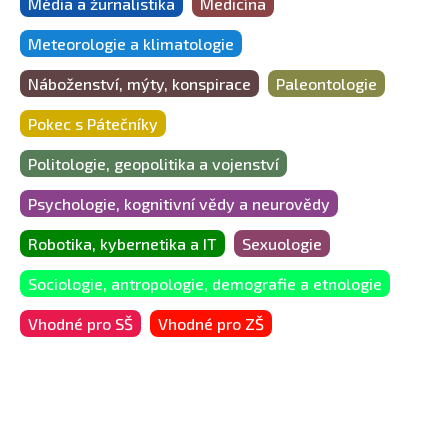
Média a žurnalistika
Medicína
Meteorologie a klimatologie
Náboženství, mýty, konspirace
Paleontologie
Pokec s Pátečníky
Politologie, geopolitika a vojenství
Psychologie, kognitivní vědy a neurovědy
Robotika, kybernetika a IT
Sexuologie
Sociologie, antropologie, demografie a etnologie
Vhodné pro SŠ
Vhodné pro ZŠ