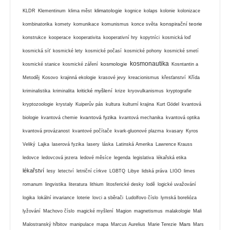
klimatologie
KLDR
Klementinum
klima měst
kognice
kolaps
kolonie
kolonizace
konspirační teorie
kombinatorika
komety
komunikace
komunismus
konce světa
konstrukce
kooperace
kooperativita
kooperativní hry
kopytníci
kosmická loď
kosmická síť
kosmické lety
kosmické počasí
kosmické pohony
kosmické smetí
kosmonautika
kosmologie
kosmické stanice
kosmické záření
Kosntantin a
Metoděj
Kosovo
krajinná ekologie
krasové jevy
kreacionismus
křesťanství
Křída
kritické myšlení
kriminalistika
kriminalita
krize
kryovulkanismus
kryptografie
kryptozoologie
krystaly
Kuiperův pás
kultura
kulturní krajina
Kurt Gödel
kvantová
kvantová fyzika
biologie
kvantová chemie
kvantová mechanika
kvantová optika
kvantová provázanost
kvantové počítače
kvark-gluonové plazma
kvasary
Kyros
Veliký
Lajka
laserová fyzika
lasery
láska
Latinská Amerika
Lawrence Krauss
ledovce
ledovcová jezera
ledové měsíce
legenda
legislativa
lékařská etika
lékařství
lesy
letectví
letniční církve
LGBTQ
Libye
lidská práva
LIGO
limes
romanum
lingvistika
literatura
lithium
litosferické desky
lodě
logické uvažování
logika
lokální invariance
loterie
lovci a sběrači
Ludolfovo číslo
lymská borelióza
lyžování
Machovo číslo
magické myšlení
Magion
magnetismus
malakologie
Mali
Mars
Malostranský hřbitov
manipulace
mapa
Marcus Aurelius
Marie Terezie
Mars