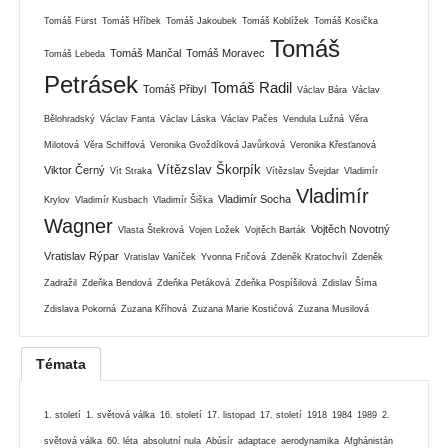
Tomáš Fürst
Tomáš Hříbek
Tomáš Jakoubek
Tomáš Koblížek
Tomáš Kosička
Tomáš
Tomáš Mančal
Tomáš Moravec
Tomáš Lebeda
Petrásek
Tomáš Radil
Tomáš Přibyl
Václav Bára
Václav
Bělohradský
Václav Fanta
Václav Láska
Václav Pačes
Vendula Lužná
Věra
Milotová
Věra Schiffová
Veronika Gvoždíková Javůrková
Veronika Křesťanová
Vítězslav Škorpík
Viktor Černý
Vít Straka
Vítězslav Švejdar
Vladimír
Vladimír
Vladimír Socha
Krylov
Vladimír Kusbach
Vladimír Šiška
Wagner
Vojtěch Novotný
Vlasta Štekrová
Vojen Ložek
Vojtěch Barták
Vratislav Rýpar
Vratislav Vaníček
Yvonna Fričová
Zdeněk Kratochvíl
Zdeněk
Zadražil
Zdeňka Bendová
Zdeňka Petáková
Zdeňka Pospíšilová
Zdislav Šíma
Zdislava Pokorná
Zuzana Kříhová
Zuzana Marie Kostićová
Zuzana Musilová
Témata
1. století
1. světová válka
16. století
17. listopad
17. století
1918
1984
1989
2.
světová válka
60. léta
absolutní nula
Abúsír
adaptace
aerodynamika
Afghánistán