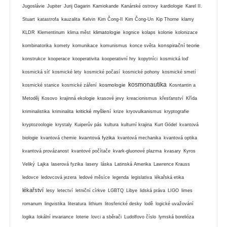
Jugoslávie
Jupiter
Jurij Gagarin
Kamiokande
Kanárské ostrovy
kardiologie
Karel II.
Stuart
katastrofa
kauzalita
Kelvin
Kim Čong-Il
Kim Čong-Un
Kip Thorne
klamy
klimatologie
KLDR
Klementinum
klima měst
kognice
kolaps
kolonie
kolonizace
konspirační teorie
kombinatorika
komety
komunikace
komunismus
konce světa
konstrukce
kooperace
kooperativita
kooperativní hry
kopytníci
kosmická loď
kosmická síť
kosmické lety
kosmické počasí
kosmické pohony
kosmické smetí
kosmonautika
kosmologie
kosmické stanice
kosmické záření
Kosntantin a
Metoděj
Kosovo
krajinná ekologie
krasové jevy
kreacionismus
křesťanství
Křída
kritické myšlení
kriminalistika
kriminalita
krize
kryovulkanismus
kryptografie
kryptozoologie
krystaly
Kuiperův pás
kultura
kulturní krajina
Kurt Gödel
kvantová
kvantová fyzika
biologie
kvantová chemie
kvantová mechanika
kvantová optika
kvantová provázanost
kvantové počítače
kvark-gluonové plazma
kvasary
Kyros
Veliký
Lajka
laserová fyzika
lasery
láska
Latinská Amerika
Lawrence Krauss
ledovce
ledovcová jezera
ledové měsíce
legenda
legislativa
lékařská etika
lékařství
lesy
letectví
letniční církve
LGBTQ
Libye
lidská práva
LIGO
limes
romanum
lingvistika
literatura
lithium
litosferické desky
lodě
logické uvažování
logika
lokální invariance
loterie
lovci a sběrači
Ludolfovo číslo
lymská borelióza