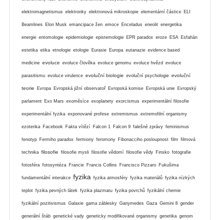
elektromagnetismus
elektronky
elektronová mikroskopie
elementární částice
ELI
Beamlines
Elon Musk
emancipace žen
emoce
Enceladus
eneolit
energetika
energie
entomologie
epidemiologie
epistemologie
EPR paradox
eroze
ESA
Esfahán
estetika
etika
etnologie
etologie
Eurasie
Europa
eutanazie
evidence based
evoluce
medicine
evoluce člověka
evoluce genomu
evoluce hvězd
evoluce
evoluční biologie
evoluční
parasitismu
evoluce virulence
evoluční psychologie
teorie
Evropa
Evropská jižní observatoř
Evropská komise
Evropská unie
Evropský
parlament
Exo Mars
exoměsíce
exoplanety
exorcismus
experimentální filosofie
experimentální fyzika
exponované profese
extremismus
extremofilní organismy
ezoterika
Facebook
Fakta vítězí
Falcon 1
Falcon 9
falešné zprávy
feminismus
fenotyp
Fermiho paradox
fermiony
feromony
Fibonacciho posloupnost
film
filmová
filosofie
technika
filosofie mysli
filosofie vědomí
filosofie vědy
Finsko
fotografie
fotosféra
fotosyntéza
Francie
Francis Collins
Francisco Pizzaro
Fukušima
fyzika
fundamentální interakce
fyzika atmosféry
fyzika materiálů
fyzika nízkých
teplot
fyzika pevných látek
fyzika plazmatu
fyzika povrchů
fyzikální chemie
fyzikální pozitivismus
Galaxie
gama záblesky
Ganymedes
Gaza
Gemini 8
gender
generální štáb
genetické vady
geneticky modifikované organismy
genetika
genom