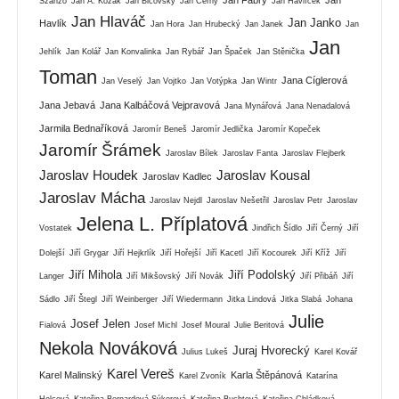
Szánzo
Jan A. Kozák
Jan Bičovský
Jan Černý
Jan Havlíček
Jan Hlaváč
Jan Janko
Havlík
Jan Hora
Jan Hrubecký
Jan Janek
Jan
Jan
Jehlík
Jan Kolář
Jan Konvalinka
Jan Rybář
Jan Špaček
Jan Stěnička
Toman
Jana Cíglerová
Jan Veselý
Jan Vojtko
Jan Votýpka
Jan Wintr
Jana Jebavá
Jana Kalbáčová Vejpravová
Jana Mynářová
Jana Nenadalová
Jarmila Bednaříková
Jaromír Beneš
Jaromír Jedlička
Jaromír Kopeček
Jaromír Šrámek
Jaroslav Bílek
Jaroslav Fanta
Jaroslav Flejberk
Jaroslav Houdek
Jaroslav Kousal
Jaroslav Kadlec
Jaroslav Mácha
Jaroslav Nejdl
Jaroslav Nešetřil
Jaroslav Petr
Jaroslav
Jelena L. Příplatová
Vostatek
Jindřich Šídlo
Jiří Černý
Jiří
Dolejší
Jiří Grygar
Jiří Hejkrlík
Jiří Hořejší
Jiří Kacetl
Jiří Kocourek
Jiří Kříž
Jiří
Jiří Mihola
Jiří Podolský
Langer
Jiří Mikšovský
Jiří Novák
Jiří Přibáň
Jiří
Sádlo
Jiří Štegl
Jiří Weinberger
Jiří Wiedermann
Jitka Lindová
Jitka Slabá
Johana
Julie
Josef Jelen
Fialová
Josef Michl
Josef Moural
Julie Beritová
Nekola Nováková
Juraj Hvorecký
Julius Lukeš
Karel Kovář
Karel Vereš
Karel Malinský
Karla Štěpánová
Karel Zvoník
Katarína
Holcová
Kateřina Bernardová Sýkorová
Kateřina Buchtová
Kateřina Chládková