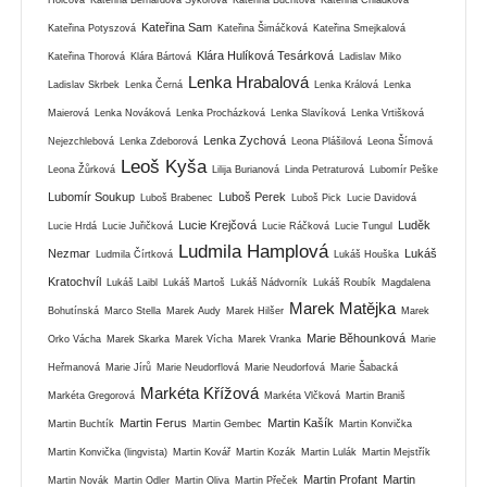
Kateřina Sam
Kateřina Potyszová
Kateřina Šimáčková
Kateřina Smejkalová
Klára Hulíková Tesárková
Kateřina Thorová
Klára Bártová
Ladislav Miko
Lenka Hrabalová
Ladislav Skrbek
Lenka Černá
Lenka Králová
Lenka
Maierová
Lenka Nováková
Lenka Procházková
Lenka Slavíková
Lenka Vrtišková
Lenka Zychová
Nejezchlebová
Lenka Zdeborová
Leona Plášilová
Leona Šímová
Leoš Kyša
Leona Žůrková
Lilija Burianová
Linda Petraturová
Lubomír Peške
Lubomír Soukup
Luboš Perek
Luboš Brabenec
Luboš Pick
Lucie Davidová
Lucie Krejčová
Luděk
Lucie Hrdá
Lucie Juřičková
Lucie Ráčková
Lucie Tungul
Ludmila Hamplová
Nezmar
Lukáš
Ludmila Čírtková
Lukáš Houška
Kratochvíl
Lukáš Laibl
Lukáš Martoš
Lukáš Nádvorník
Lukáš Roubík
Magdalena
Marek Matějka
Bohutínská
Marco Stella
Marek Audy
Marek Hilšer
Marek
Marie Běhounková
Orko Vácha
Marek Skarka
Marek Vícha
Marek Vranka
Marie
Heřmanová
Marie Jírů
Marie Neudorflová
Marie Neudorfová
Marie Šabacká
Markéta Křížová
Markéta Gregorová
Markéta Vlčková
Martin Braniš
Martin Ferus
Martin Kašík
Martin Buchtík
Martin Gembec
Martin Konvička
Martin Konvička (lingvista)
Martin Kovář
Martin Kozák
Martin Lulák
Martin Mejstřík
Martin Profant
Martin
Martin Novák
Martin Odler
Martin Oliva
Martin Přeček