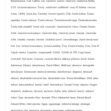
částicová fyzika
Burianosaurus
Čad
Callisto
čas
časomíra
částice
částicová
CCD
čechoslovakismus
Čechy
celoživotní vzdělávání
ceny IG Nobela
cenzura
Ceres
CERN
černá díra
Černobyl
červení trpaslíci
Češi
česká kotlina
Česká
Československo
republika
česká státnost
Česká televize
Československé legie
Český klub skeptiků
český stát
cestování
charismatické církve
Charles Darwin
chemie
Cheb
chemická komunikace
chemické látky
chemický prvek
chemtrails
Chile
chiralita
choroba
chování
chráněná území
chronobiologie
chytré domácnosti
CIA
čich
čichová komunikace
čichové podněty
Čína
čínské kroužky
čísla
číslo Pí
ČR
Clayův institut
Columbia
conquistadoři
COVID
COVID-19
Craig Venter
Cromwell
čtyři jezdci
Curiosity
cystická fibróza
dálkový průzkum Země
Daniel
Kahneman
Dánsko
darwinismus
David Hilbert
dědičnost
demence
demografie
demokracie
Denisované
desková tektonika
dezinformace
diagnoza
dinosauři
diskuse
dlouhodobé kosmické lety
dlouhodobé mise
Dmitrij Mendělejev
DNA
doba
ledová
doba poledová
domácí násilí
domestikace
Donald Trump
doprava
Dragon
druhohory
dualismus
duchové
duchovní služba
duše
duševní nemoci
duševní
zdraví
Dyje
dynamika růstu
dystopie
Éčka
ediakarská fauna
Edvard Beneš
ekologie
Edward White
efekt placebo
Egypt
egyptologie
eidetická biologie
ekonomický růst
ekonomie
ekonomika
ekosystém
elektrodynamika