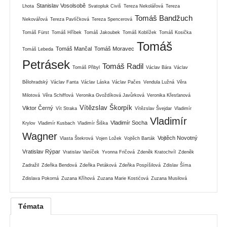
Stanislav Vosolsobě
Lhota
Svatopluk Civiš
Tereza Nekolářová
Tereza
Tomáš Bandžuch
Nekovářová
Tereza Pavlíčková
Tereza Spencerová
Tomáš Fürst
Tomáš Hříbek
Tomáš Jakoubek
Tomáš Koblížek
Tomáš Kosička
Tomáš
Tomáš Mančal
Tomáš Moravec
Tomáš Lebeda
Petrásek
Tomáš Radil
Tomáš Přibyl
Václav Bára
Václav
Bělohradský
Václav Fanta
Václav Láska
Václav Pačes
Vendula Lužná
Věra
Milotová
Věra Schiffová
Veronika Gvoždíková Javůrková
Veronika Křesťanová
Vítězslav Škorpík
Viktor Černý
Vít Straka
Vítězslav Švejdar
Vladimír
Vladimír
Vladimír Socha
Krylov
Vladimír Kusbach
Vladimír Šiška
Wagner
Vojtěch Novotný
Vlasta Štekrová
Vojen Ložek
Vojtěch Barták
Vratislav Rýpar
Vratislav Vaníček
Yvonna Fričová
Zdeněk Kratochvíl
Zdeněk
Zadražil
Zdeňka Bendová
Zdeňka Petáková
Zdeňka Pospíšilová
Zdislav Šíma
Zdislava Pokorná
Zuzana Kříhová
Zuzana Marie Kostićová
Zuzana Musilová
Témata