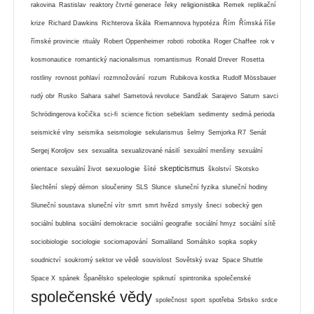
religionistika
rakovina
Rastislav
reaktory čtvrté generace
řeky
Remek
replikační
krize
Richard Dawkins
Richterova škála
Riemannova hypotéza
Řím
Římská říše
římské provincie
rituály
Robert Oppenheimer
roboti
robotika
Roger Chaffee
rok v
kosmonautice
romantický nacionalismus
romantismus
Ronald Drever
Rosetta
rostliny
rovnost pohlaví
rozmnožování
rozum
Rubikova kostka
Rudolf Mössbauer
rudý obr
Rusko
Sahara
sahel
Sametová revoluce
Sandžak
Sarajevo
Saturn
savci
Schrödingerova kočička
sci-fi
science fiction
sebeklam
sedimenty
sedmá perioda
seismické vlny
seismika
seismologie
sekularismus
šelmy
Semjorka R7
Senát
Sergej Koroljov
sex
sexualita
sexualizované násilí
sexuální menšiny
sexuální
skepticismus
sexuologie
orientace
sexuální život
šíité
školství
Skotsko
šlechtění
slepý démon
sloučeniny
SLS
Slunce
sluneční fyzika
sluneční hodiny
Sluneční soustava
sluneční vítr
smrt
smrt hvězd
smysly
šneci
sobecký gen
sociální bublina
sociální demokracie
sociální geografie
sociální hmyz
sociální sítě
sociobiologie
sociologie
sociomapování
Somaliland
Somálsko
sopka
sopky
soudnictví
soukromý sektor ve vědě
souvislost
Sovětský svaz
Space Shuttle
Space X
spánek
Španělsko
speleologie
spiknutí
spintronika
společenské
společenské vědy
společnost
sport
spotřeba
Srbsko
srdce