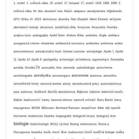
1. století
1. světová válka
16. století
17. listopad
17. století
1918
1984
1989
2.
světová válka
60. léta
absolutní nula
Abúsír
adaptace
aerodynamika
Afghánistán
AFO
Afrika
AI
AIDS
aktivismus
akustika
Alan Shepard
Albert Einstein
alchymie
alternativní metody
altruismus
amatérská věda
Amazonie
Amazonka
Amerika
analýza textu
andragogika
André Geim
Andrew Wiles
anekdoty
Anglie
anihilace
anorganická chemie
Antarktida
antibiotická rezistence
antibiotika
antihmota
antika
antiscientismus
antivakcinační hnutí
Antoine Lavoisier
antropologie
Apollo 1
Apollo
11
Apollo 14
Apollo 8
apologetika
archeologie
architektura
argumentace
Aristoteles
astrobiologie
armáda
Armáda ČR
asexualita
Asie
asteroidy
astrochemie
astrofyzika
astronomie
astrofotografie
astronavigace
ateismus
atmosféra
atmosférické fronty
atomová bomba
atomy
attosekundové pulsy
austroslavismus
auta
autismus
Aztékové
Bachův absolutismus
Bajkonur
bakterie
balistické nosiče
Balkán
bankovnictví
banky
barevná televize
barevné vnímání
Barry Barish
barvy
baryogeneze
BDSM
Bělorusko
Bernhard Riemann
bezpečnost
Bible
bilý trpaslík
biochemie
biodiverzita
bioetika
biogeografie
biologické invaze
biologický druh
biologie
biotechnologie
Blízký východ
Boeing
bohemismus
Bosna a
Hercegovina
botanika
bouře
brexit
Brno
budoucnost Země
buněčná biologie
buňka