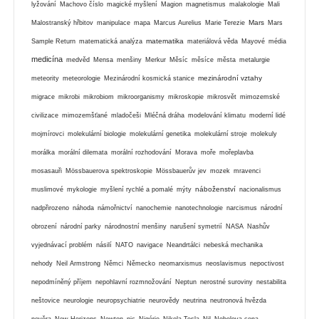
lyžování
Machovo číslo
magické myšlení
Magion
magnetismus
malakologie
Mali
Mars
Malostranský hřbitov
manipulace
mapa
Marcus Aurelius
Marie Terezie
Mars
matematika
Sample Return
matematická analýza
materiálová věda
Mayové
média
medicína
medvěd
Mensa
menšiny
Merkur
Měsíc
měsíce
města
metalurgie
mezinárodní vztahy
meteority
meteorologie
Mezinárodní kosmická stanice
migrace
mikrobi
mikrobiom
mikroorganismy
mikroskopie
mikrosvět
mimozemské
civilizace
mimozemšťané
mladočeši
Mléčná dráha
modelování klimatu
moderní lidé
mojmírovci
molekulární biologie
molekulární genetika
molekulární stroje
molekuly
morálka
morální dilemata
morální rozhodování
Morava
moře
mořeplavba
mosasauři
Mössbauerova spektroskopie
Mössbauerův jev
mozek
mravenci
náboženství
muslimové
mykologie
myšlení rychlé a pomalé
mýty
nacionalismus
nadpřirozeno
náhoda
námořnictví
nanochemie
nanotechnologie
narcismus
národní
obrození
národní parky
národnostní menšiny
narušení symetrií
NASA
Nashův
vyjednávací problém
násilí
NATO
navigace
Neandrtálci
nebeská mechanika
nehody
Neil Armstrong
Němci
Německo
neomarxismus
neoslavismus
nepoctivost
nepodmíněný příjem
nepohlavní rozmnožování
Neptun
nerostné suroviny
nestabilita
neštovice
neurologie
neuropsychiatrie
neurovědy
neutrina
neutronová hvězda
nevěra
New Horizons
Newton
nic
Nigérie
Nikola Tesla
Nil
Nobelova cena