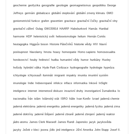
geografie
geologie
geochemie
geofyzika
geomagnetismus
geopolitika
George
Jeffreys
germáni
globalizace
globální oteplování
globální zmeny klimatu
GMO
goniometrické funkce
grafen
gravettien
gravitace
gravitační čočky
gravitační vlny
gravitační záření
Gulag
GW150914
HAARP
Habsburkové
Hamás
Hanibal
harmonie
HDP
helenistický svět
helioseismologie
helium
Hernán Cortés
historie vědy
heutagogika
Higgsův boson
Historie Pátečníků
HIV
hlavní
posloupnost
hlavolamy
hmota
hoaxy
homeopatie
Homo sapiens
homosexualita
horolezectví
houby
hrdinství
hudba
humanitní vědy
humor
hurikány
Huxley
hvězdy
hybridní válka
Hyde Park Civilizace
hydrogeografie
hydrologie
hypnóza
ichtyologie
ichtyosauři
ilumináti
imigranti
impakty
imunita
imunitní systém
imunologie
Indie
Indoevropané
infekce
inflace
informatika
Inkové
InSight
inteligence
internet
internetové diskuze
invazivní druhy
investigativní žurnalistika
Io
iracionalita
Írán
islám
Islámský stát
ISRO
Itálie
Ivan Koněv
Izrael
jaderná chemie
jaderná elektrárna
jaderná energetika
jaderná energetiky
jaderná fyzika
jaderná zima
jaderné doktríny
jaderné štěpení
jaderné zbraně
jaderné zbrojení
jaderný reaktor
jádro atomu
James Clerk Maxwell
James Randi
Japonsko
jazyk
jazykověda
jazyky
Ježek v kleci
jezera
jídlo
jiné inteligence
Jižní Amerika
John Stapp
Josef II.