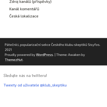
Zdroj kanálů (příspěvky)
Kanál komentářů
Česká lokalizace
Pátečníci, popularizační sekce Českého klubu skeptiků Sisyfos.
2021
Proudly powered by
WordPress
.
|
Theme: Awaken by
ThemezHut
.
Sledujte nás na twitteru!
Tweety od uživatele @klub_skeptiku