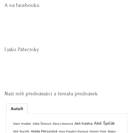
A na facebooku
I jako Pátečníky
Naši milí přednášející a témata přednášek
Autoři
Aleš Špičák
Aleš Kuběna
Adam Hradilek
Adéla Šimková
Alena Lehnerová
Anetta Pierzynová
Aleš Stuchlík
Anna Pospěch Durnová
Antonín Vítek
Balász