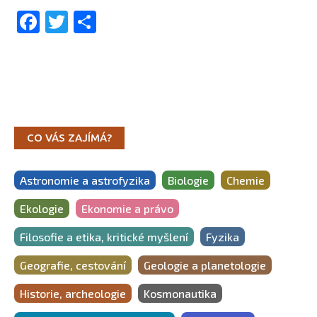
Facebook
Twitter
Share
CO VÁS ZAJÍMÁ?
Astronomie a astrofyzika
Biologie
Chemie
Ekologie
Ekonomie a právo
Filosofie a etika, kritické myšlení
Fyzika
Geografie, cestování
Geologie a planetologie
Historie, archeologie
Kosmonautika