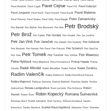
Pavel Cejnar
Pavel Gabzdyl
Pavel Boháček
Pavel Cagaš
Pavel Frič
Pavel Materna
Pavel Jungwirth
Pavel Kasík
Pavel Kosatík
Pavel Kozák
Peter Zamarovský
Pavel Pokorný
Pavel Stopka
Pavel Váňa
Pavol Bargár
Petr Brodský
Petr Bakalář
Petr Blažek
Petr Blumentrit
Petr Bob
Petr Brož
Petr Horálek
Petr Fabián
Petr Houdek
Petr Jan Juračka
Petr Jan Vinš
Petr Janeček
Petr Kulhánek
Petr Kabáth
Petr Koubský
Petr Scheirich
Petr Morávek
Petr Neruda
Petr Pavel
Petr Pokorný
Petr Slavíček
Petr Tomek
Petr Wawrosz
Petr Tureček
Petr Tolar
Petr Voříšek
Petra Hyklová
Prokop Hapala
Petra Mlejnková
Petra Procházková
Prokop
Radek Mikoláš
Radek Žemlička
Závada
Radek Mikulášek
Radek Ptáček
Radim Valenčík
Radka Kellnerová
Radka Kremlíková Pourová
Radka Majerová
Radovan Samotný
Radvan Bahbouh
Rastislav Maďar
Renáta
Renata Landgrafová
Robert
Androvičová
René Levínský
Rita Kočárová
Robin Kopecký
Romana Šumavská
Rameš
Robert Švarc
Rostislav Mach
Rudolf Zahradník
Ruth Tachezy
Růžena Dostálová
Sandra
Scarlett Rauschgoldová
Kreisslová
Sandra Sázelová
Sebastian Chum
Stanislav