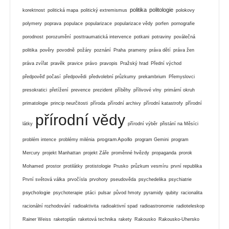
politika
politologie
korektnost
politická mapa
politický extremismus
polokovy
polymery
poprava
populace
popularizace
popularizace vědy
porfen
pornografie
porodnost
porozumění
posttraumatická intervence
potkani
potraviny
poválečná
politika
pověry
povodně
požáry
poznání
Praha
prameny
práva dětí
práva žen
práva zvířat
pravěk
pravice
právo
pravopis
Pražský hrad
Přední východ
předpověď počasí
předpovědi
předvolební průzkumy
prekambrium
Přemyslovci
presokratici
přetížení
prevence
prezident
příběhy
přílivové vlny
primární okruh
primatologie
princip neurčitosti
příroda
přírodní archivy
přírodní katastrofy
přírodní
přírodní vědy
látky
přírodní výběr
přistání na Měsíci
program Apollo
problém intence
problémy milénia
program Gemini
program
Mercury
projekt Manhattan
projekt Záře
proměnné hvězdy
propaganda
prorok
Mohamed
prostor
protilátky
protistologie
Prusko
průzkum vesmíru
první republika
První světová válka
prvočísla
prvohory
pseudověda
psychedelika
psychiatrie
psychologie
psychoterapie
ptáci
pulsar
původ hmoty
pyramidy
qubity
racionalita
racionální rozhodování
radioaktivita
radioaktivní spad
radioastronomie
radioteleskop
Rainer Weiss
raketoplán
raketová technika
rakety
Rakousko
Rakousko-Uhersko