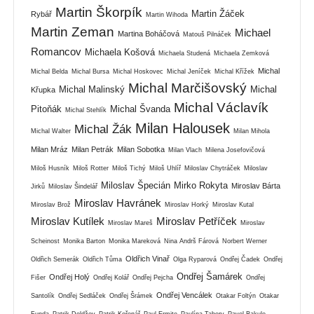
Martin Škorpík
Martin Žáček
Rybář
Martin Wihoda
Martin Zeman
Michael
Martina Boháčová
Matouš Pilnáček
Romancov
Michaela Košová
Michaela Studená
Michaela Zemková
Michal
Michal Belda
Michal Bursa
Michal Hoskovec
Michal Jeníček
Michal Křížek
Michal Marčišovský
Michal Malinský
Michal
Křupka
Michal Václavík
Pitoňák
Michal Švanda
Michal Stehlík
Milan Halousek
Michal Žák
Michal Walter
Milan Mihola
Milan Mráz
Milan Petrák
Milan Sobotka
Milan Vlach
Milena Josefovičová
Miloš Husník
Miloš Rotter
Miloš Tichý
Miloš Uhlíř
Miloslav Chytráček
Miloslav
Miloslav Špecián
Mirko Rokyta
Miroslav Bárta
Jirků
Miloslav Šindelář
Miroslav Havránek
Miroslav Brož
Miroslav Horký
Miroslav Kutal
Miroslav Kutílek
Miroslav Petříček
Miroslav Mareš
Miroslav
Scheinost
Monika Barton
Monika Mareková
Nina Andrš Fárová
Norbert Werner
Oldřich Vinař
Oldřich Semerák
Oldřich Tůma
Olga Ryparová
Ondřej Čadek
Ondřej
Ondřej Šamárek
Ondřej Holý
Fišer
Ondřej Kolář
Ondřej Pejcha
Ondřej
Ondřej Vencálek
Santolík
Ondřej Sedláček
Ondřej Šrámek
Otakar Foltýn
Otakar
Funda
Patrik Doldžev
Patrik Kořenář
Paul Ermite
Paulína Tabery
Pavel Bakule