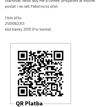
Startovač nebo Buy me a coffee, příspěvek je možné
poslat i na náš Pátečnický účet.
číslo účtu:
2501062313
kód banky 2010 (Fio banka)