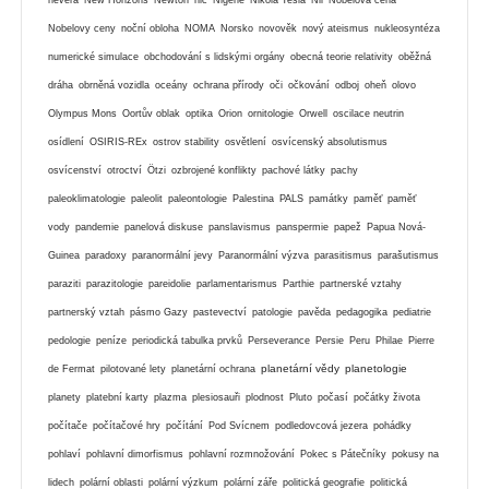
Nobelovy ceny
noční obloha
NOMA
Norsko
novověk
nový ateismus
nukleosyntéza
numerické simulace
obchodování s lidskými orgány
obecná teorie relativity
oběžná
dráha
obrněná vozidla
oceány
ochrana přírody
oči
očkování
odboj
oheň
olovo
Olympus Mons
Oortův oblak
optika
Orion
ornitologie
Orwell
oscilace neutrin
osídlení
OSIRIS-REx
ostrov stability
osvětlení
osvícenský absolutismus
osvícenství
otroctví
Ötzi
ozbrojené konflikty
pachové látky
pachy
paleoklimatologie
paleolit
paleontologie
Palestina
PALS
památky
paměť
paměť
vody
pandemie
panelová diskuse
panslavismus
panspermie
papež
Papua Nová-
Guinea
paradoxy
paranormální jevy
Paranormální výzva
parasitismus
parašutismus
paraziti
parazitologie
pareidolie
parlamentarismus
Parthie
partnerské vztahy
partnerský vztah
pásmo Gazy
pastevectví
patologie
pavěda
pedagogika
pediatrie
pedologie
peníze
periodická tabulka prvků
Perseverance
Persie
Peru
Philae
Pierre
planetární vědy
planetologie
de Fermat
pilotované lety
planetární ochrana
planety
platební karty
plazma
plesiosauři
plodnost
Pluto
počasí
počátky života
počítače
počítačové hry
počítání
Pod Svícnem
podledovcová jezera
pohádky
pohlaví
pohlavní dimorfismus
pohlavní rozmnožování
Pokec s Pátečníky
pokusy na
lidech
polární oblasti
polární výzkum
polární záře
politická geografie
politická