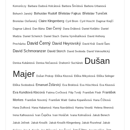
Komoróczy
Barbara Oudová Holcátová
Barbora Šmídová
Barbora Urbanová
Bohuslav Rudolf
Břetislav Fajkus
Břetislav Tureček
Bohumír Janský
Claire Klingenberg
Bronislav Ostřanský
Cyril Brom
Cyril Hoschl
Dagmar Krejčí
Dan Černý
Dagmar Lálová
Dan Bárta
Dana Drábová
Daniel Koťátko
Daniel
Madzia
Daniel Scheirich
Daniel Stach
Darina Vymětalíková
David Anthony
David Černý
David Heyrovský
Procházka
David Král
David Šanc
David Schmoranzer
David Storch
David Svoboda
David Vokrouhlický
Dušan
Denisa Kubániová
Denisa Nečasová
Drahomír Suchánek
Majer
Dušan Prokop
Eliška Klozová
Eliška Mikysková
Eliška Selinger
Emanuel Žďárský
Eliška Svobodová
Eva Broklová
Eva Höschlová
Eva Klusová
Eva Kundtová Klocová
František
Fatima Cvrčková
Filip Tvrdý
František Flodr
Morkes
František Novotný
František Wald
Galina Kopaněvová
Hana Čížková
Hana Dufková
Hana Habartová
Hana Navrátilová
Hanina Veselá
Helena Illnerová
Irena Kalhousová
Ivan Čepička
Ivan Horáček
Ivana Kolmašová
Jakub Benech
Jakub Jelínek
Jakub Kroulík
Jakub Kroulík-Klingenberg
Jakub Rozehnal
Jakub
Jan Fábry
Jan