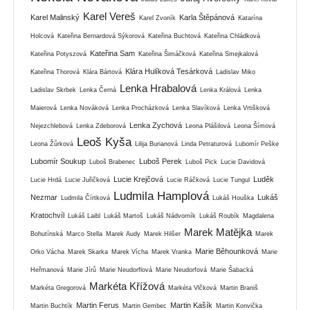
Karel Vereš
Karel Malinský
Karla Štěpánová
Karel Zvoník
Katarína
Holcová
Kateřina Bernardová Sýkorová
Kateřina Buchtová
Kateřina Chládková
Kateřina Sam
Kateřina Potyszová
Kateřina Šimáčková
Kateřina Smejkalová
Klára Hulíková Tesárková
Kateřina Thorová
Klára Bártová
Ladislav Miko
Lenka Hrabalová
Ladislav Skrbek
Lenka Černá
Lenka Králová
Lenka
Maierová
Lenka Nováková
Lenka Procházková
Lenka Slavíková
Lenka Vrtišková
Lenka Zychová
Nejezchlebová
Lenka Zdeborová
Leona Plášilová
Leona Šímová
Leoš Kyša
Leona Žůrková
Lilija Burianová
Linda Petraturová
Lubomír Peške
Lubomír Soukup
Luboš Perek
Luboš Brabenec
Luboš Pick
Lucie Davidová
Lucie Krejčová
Luděk
Lucie Hrdá
Lucie Juřičková
Lucie Ráčková
Lucie Tungul
Ludmila Hamplová
Nezmar
Lukáš
Ludmila Čírtková
Lukáš Houška
Kratochvíl
Lukáš Laibl
Lukáš Martoš
Lukáš Nádvorník
Lukáš Roubík
Magdalena
Marek Matějka
Bohutínská
Marco Stella
Marek Audy
Marek Hilšer
Marek
Marie Běhounková
Orko Vácha
Marek Skarka
Marek Vícha
Marek Vranka
Marie
Heřmanová
Marie Jírů
Marie Neudorflová
Marie Neudorfová
Marie Šabacká
Markéta Křížová
Markéta Gregorová
Markéta Vlčková
Martin Braniš
Martin Ferus
Martin Kašík
Martin Buchtík
Martin Gembec
Martin Konvička