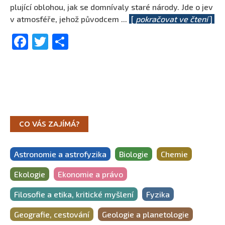
plující oblohou, jak se domnívaly staré národy. Jde o jev
v atmosféře, jehož původcem
...
[
pokračovat ve čtení
]
Facebook
Twitter
Share
CO VÁS ZAJÍMÁ?
Astronomie a astrofyzika
Biologie
Chemie
Ekologie
Ekonomie a právo
Filosofie a etika, kritické myšlení
Fyzika
Geografie, cestování
Geologie a planetologie