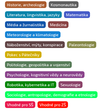
Historie, archeologie
Kosmonautika
Literatura, lingvistika, jazyky
Matematika
Média a žurnalistika
Medicína
Meteorologie a klimatologie
Náboženství, mýty, konspirace
Paleontologie
Pokec s Pátečníky
Politologie, geopolitika a vojenství
Psychologie, kognitivní vědy a neurovědy
Robotika, kybernetika a IT
Sexuologie
Sociologie, antropologie, demografie a etnologie
Vhodné pro SŠ
Vhodné pro ZŠ