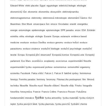
ekologie
Edward White
efekt placebo
Egypt
egyptologie
eidetická biologie
ekonomický růst
ekonomie
ekonomika
ekosystém
elektrodynamika
elektromagnetismus
elektronky
elektronová mikroskopie
elementární částice
ELI
Beamlines
Elon Musk
emancipace žen
emoce
Enceladus
eneolit
energetika
energie
entomologie
epidemiologie
epistemologie
EPR paradox
eroze
ESA
Esfahán
estetika
etika
etnologie
etologie
Eurasie
Europa
eutanazie
evidence based
evoluce
medicine
evoluce člověka
evoluce genomu
evoluce hvězd
evoluce
evoluční biologie
evoluční
parasitismu
evoluce virulence
evoluční psychologie
teorie
Evropa
Evropská jižní observatoř
Evropská komise
Evropská unie
Evropský
parlament
Exo Mars
exoměsíce
exoplanety
exorcismus
experimentální filosofie
experimentální fyzika
exponované profese
extremismus
extremofilní organismy
ezoterika
Facebook
Fakta vítězí
Falcon 1
Falcon 9
falešné zprávy
feminismus
fenotyp
Fermiho paradox
fermiony
feromony
Fibonacciho posloupnost
film
filmová
filosofie
technika
filosofie mysli
filosofie vědomí
filosofie vědy
Finsko
fotografie
fotosféra
fotosyntéza
Francie
Francis Collins
Francisco Pizzaro
Fukušima
fyzika
fundamentální interakce
fyzika atmosféry
fyzika materiálů
fyzika nízkých
teplot
fyzika pevných látek
fyzika plazmatu
fyzika povrchů
fyzikální chemie