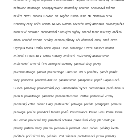
neštovice
neurologie
neuropsychiatrie
neurovědy
neutrina
neutronová hvězda
nevěra
New Horizons
Newton
nic
Nigérie
Nikola Tesla
Nil
Nobelova cena
Nobelovy ceny
noční obloha
NOMA
Norsko
novověk
nový ateismus
nukleosyntéza
numerické simulace
obchodování s lidskými orgány
obecná teorie relativity
oběžná
dráha
obrněná vozidla
oceány
ochrana přírody
oči
očkování
odboj
oheň
olovo
Olympus Mons
Oortův oblak
optika
Orion
ornitologie
Orwell
oscilace neutrin
osídlení
OSIRIS-REx
ostrov stability
osvětlení
osvícenský absolutismus
osvícenství
otroctví
Ötzi
ozbrojené konflikty
pachové látky
pachy
paleoklimatologie
paleolit
paleontologie
Palestina
PALS
památky
paměť
paměť
vody
pandemie
panelová diskuse
panslavismus
panspermie
papež
Papua Nová-
Guinea
paradoxy
paranormální jevy
Paranormální výzva
parasitismus
parašutismus
paraziti
parazitologie
pareidolie
parlamentarismus
Parthie
partnerské vztahy
partnerský vztah
pásmo Gazy
pastevectví
patologie
pavěda
pedagogika
pediatrie
pedologie
peníze
periodická tabulka prvků
Perseverance
Persie
Peru
Philae
Pierre
planetární vědy
planetologie
de Fermat
pilotované lety
planetární ochrana
planety
platební karty
plazma
plesiosauři
plodnost
Pluto
počasí
počátky života
počítače
počítačové hry
počítání
Pod Svícnem
podledovcová jezera
pohádky