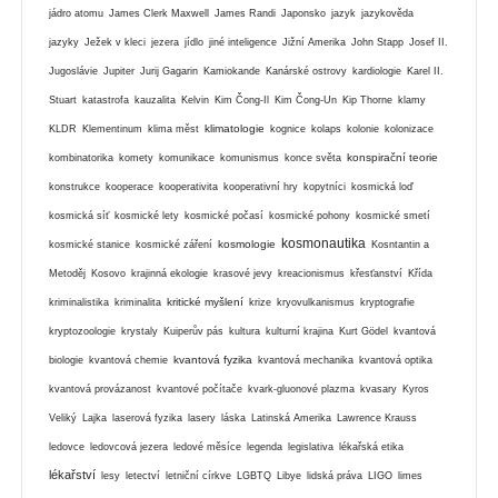
jádro atomu
James Clerk Maxwell
James Randi
Japonsko
jazyk
jazykověda
jazyky
Ježek v kleci
jezera
jídlo
jiné inteligence
Jižní Amerika
John Stapp
Josef II.
Jugoslávie
Jupiter
Jurij Gagarin
Kamiokande
Kanárské ostrovy
kardiologie
Karel II.
Stuart
katastrofa
kauzalita
Kelvin
Kim Čong-Il
Kim Čong-Un
Kip Thorne
klamy
klimatologie
KLDR
Klementinum
klima měst
kognice
kolaps
kolonie
kolonizace
konspirační teorie
kombinatorika
komety
komunikace
komunismus
konce světa
konstrukce
kooperace
kooperativita
kooperativní hry
kopytníci
kosmická loď
kosmická síť
kosmické lety
kosmické počasí
kosmické pohony
kosmické smetí
kosmonautika
kosmologie
kosmické stanice
kosmické záření
Kosntantin a
Metoděj
Kosovo
krajinná ekologie
krasové jevy
kreacionismus
křesťanství
Křída
kritické myšlení
kriminalistika
kriminalita
krize
kryovulkanismus
kryptografie
kryptozoologie
krystaly
Kuiperův pás
kultura
kulturní krajina
Kurt Gödel
kvantová
kvantová fyzika
biologie
kvantová chemie
kvantová mechanika
kvantová optika
kvantová provázanost
kvantové počítače
kvark-gluonové plazma
kvasary
Kyros
Veliký
Lajka
laserová fyzika
lasery
láska
Latinská Amerika
Lawrence Krauss
ledovce
ledovcová jezera
ledové měsíce
legenda
legislativa
lékařská etika
lékařství
lesy
letectví
letniční církve
LGBTQ
Libye
lidská práva
LIGO
limes