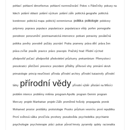
pohlaví
pohlavní dimorfismus
pohlavní rozmnožování
Pokec s Pátečníky
pokusy na
lidech
polární oblasti
polární výzkum
polární záře
politická geografie
politická
politika
politologie
korektnost
politická mapa
politický extremismus
polokovy
polymery
poprava
populace
popularizace
popularizace vědy
porfen
pornografie
porodnost
porozumění
posttraumatická intervence
potkani
potraviny
poválečná
politika
pověry
povodně
požáry
poznání
Praha
prameny
práva dětí
práva žen
práva zvířat
pravěk
pravice
právo
pravopis
Pražský hrad
Přední východ
předpověď počasí
předpovědi
předvolební průzkumy
prekambrium
Přemyslovci
presokratici
přetížení
prevence
prezident
příběhy
přílivové vlny
primární okruh
primatologie
princip neurčitosti
příroda
přírodní archivy
přírodní katastrofy
přírodní
přírodní vědy
látky
přírodní výběr
přistání na Měsíci
program Apollo
problém intence
problémy milénia
program Gemini
program
Mercury
projekt Manhattan
projekt Záře
proměnné hvězdy
propaganda
prorok
Mohamed
prostor
protilátky
protistologie
Prusko
průzkum vesmíru
první republika
První světová válka
prvočísla
prvohory
pseudověda
psychedelika
psychiatrie
psychologie
psychoterapie
ptáci
pulsar
původ hmoty
pyramidy
qubity
racionalita