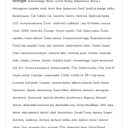
biologie
biotechnologie
Blízký východ
Boeing
bohemismus
Bosna a
Hercegovina
botanika
bouře
brexit
Brno
budoucnost Země
buněčná biologie
buňka
částicová fyzika
Burianosaurus
Čad
Callisto
čas
časomíra
částice
částicová
CCD
čechoslovakismus
Čechy
celoživotní vzdělávání
ceny IG Nobela
cenzura
Ceres
CERN
černá díra
Černobyl
červení trpaslíci
Češi
česká kotlina
Česká
Československo
republika
česká státnost
Česká televize
Československé legie
Český klub skeptiků
český stát
cestování
charismatické církve
Charles Darwin
chemie
Cheb
chemická komunikace
chemické látky
chemický prvek
chemtrails
Chile
chiralita
choroba
chování
chráněná území
chronobiologie
chytré domácnosti
CIA
čich
čichová komunikace
čichové podněty
Čína
čínské kroužky
čísla
číslo Pí
ČR
Clayův institut
Columbia
conquistadoři
COVID
COVID-19
Craig Venter
Cromwell
čtyři jezdci
Curiosity
cystická fibróza
dálkový průzkum Země
Daniel
Kahneman
Dánsko
darwinismus
David Hilbert
dědičnost
demence
demografie
demokracie
Denisované
desková tektonika
dezinformace
diagnoza
dinosauři
diskuse
dlouhodobé kosmické lety
dlouhodobé mise
Dmitrij Mendělejev
DNA
doba
ledová
doba poledová
domácí násilí
domestikace
Donald Trump
doprava
Dragon
druhohory
dualismus
duchové
duchovní služba
duše
duševní nemoci
duševní
zdraví
Dyje
dynamika růstu
dystopie
Éčka
ediakarská fauna
Edvard Beneš