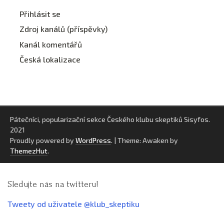
Přihlásit se
Zdroj kanálů (příspěvky)
Kanál komentářů
Česká lokalizace
Pátečníci, popularizační sekce Českého klubu skeptiků Sisyfos.
2021
Proudly powered by
WordPress
.
|
Theme: Awaken by
ThemezHut
.
Sledujte nás na twitteru!
Tweety od uživatele @klub_skeptiku