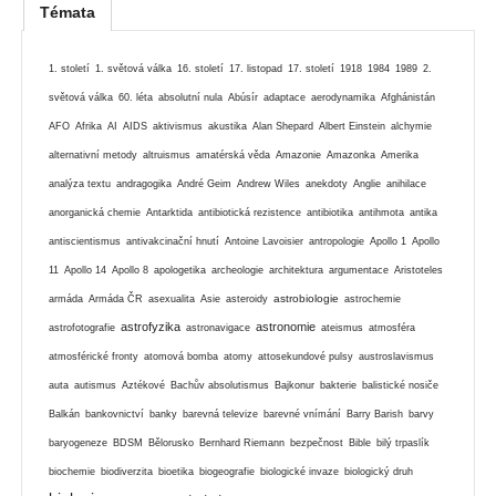
Témata
1. století
1. světová válka
16. století
17. listopad
17. století
1918
1984
1989
2.
světová válka
60. léta
absolutní nula
Abúsír
adaptace
aerodynamika
Afghánistán
AFO
Afrika
AI
AIDS
aktivismus
akustika
Alan Shepard
Albert Einstein
alchymie
alternativní metody
altruismus
amatérská věda
Amazonie
Amazonka
Amerika
analýza textu
andragogika
André Geim
Andrew Wiles
anekdoty
Anglie
anihilace
anorganická chemie
Antarktida
antibiotická rezistence
antibiotika
antihmota
antika
antiscientismus
antivakcinační hnutí
Antoine Lavoisier
antropologie
Apollo 1
Apollo
11
Apollo 14
Apollo 8
apologetika
archeologie
architektura
argumentace
Aristoteles
astrobiologie
armáda
Armáda ČR
asexualita
Asie
asteroidy
astrochemie
astrofyzika
astronomie
astrofotografie
astronavigace
ateismus
atmosféra
atmosférické fronty
atomová bomba
atomy
attosekundové pulsy
austroslavismus
auta
autismus
Aztékové
Bachův absolutismus
Bajkonur
bakterie
balistické nosiče
Balkán
bankovnictví
banky
barevná televize
barevné vnímání
Barry Barish
barvy
baryogeneze
BDSM
Bělorusko
Bernhard Riemann
bezpečnost
Bible
bilý trpaslík
biochemie
biodiverzita
bioetika
biogeografie
biologické invaze
biologický druh