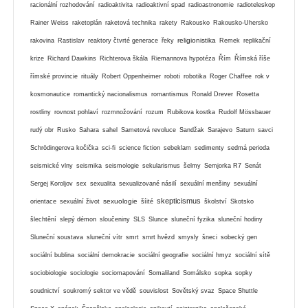
racionální rozhodování
radioaktivita
radioaktivní spad
radioastronomie
radioteleskop
Rainer Weiss
raketoplán
raketová technika
rakety
Rakousko
Rakousko-Uhersko
religionistika
rakovina
Rastislav
reaktory čtvrté generace
řeky
Remek
replikační
krize
Richard Dawkins
Richterova škála
Riemannova hypotéza
Řím
Římská říše
římské provincie
rituály
Robert Oppenheimer
roboti
robotika
Roger Chaffee
rok v
kosmonautice
romantický nacionalismus
romantismus
Ronald Drever
Rosetta
rostliny
rovnost pohlaví
rozmnožování
rozum
Rubikova kostka
Rudolf Mössbauer
rudý obr
Rusko
Sahara
sahel
Sametová revoluce
Sandžak
Sarajevo
Saturn
savci
Schrödingerova kočička
sci-fi
science fiction
sebeklam
sedimenty
sedmá perioda
seismické vlny
seismika
seismologie
sekularismus
šelmy
Semjorka R7
Senát
Sergej Koroljov
sex
sexualita
sexualizované násilí
sexuální menšiny
sexuální
skepticismus
sexuologie
orientace
sexuální život
šíité
školství
Skotsko
šlechtění
slepý démon
sloučeniny
SLS
Slunce
sluneční fyzika
sluneční hodiny
Sluneční soustava
sluneční vítr
smrt
smrt hvězd
smysly
šneci
sobecký gen
sociální bublina
sociální demokracie
sociální geografie
sociální hmyz
sociální sítě
sociobiologie
sociologie
sociomapování
Somaliland
Somálsko
sopka
sopky
soudnictví
soukromý sektor ve vědě
souvislost
Sovětský svaz
Space Shuttle