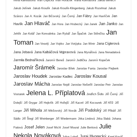
Irena Kalhousová
Ivan Čepička
Ivan Horáček
Ivana Kolmašová
Jakub Benech
Jakub Jelínek
Jakub Kroulík
Jakub Kroulík-Klingenberg
Jakub Rozehnal
Jakub
Jan Fábry
Jan
Szánzo
Jan A. Kozák
Jan Bičovský
Jan Černý
Jan Havlíček
Jan Hlaváč
Jan Janko
Havlík
Jan Hora
Jan Hrubecký
Jan Janek
Jan
Jan
Jehlík
Jan Kolář
Jan Konvalinka
Jan Rybář
Jan Špaček
Jan Stěnička
Toman
Jana Cíglerová
Jan Veselý
Jan Vojtko
Jan Votýpka
Jan Wintr
Jana Jebavá
Jana Kalbáčová Vejpravová
Jana Mynářová
Jana Nenadalová
Jarmila Bednaříková
Jaromír Beneš
Jaromír Jedlička
Jaromír Kopeček
Jaromír Šrámek
Jaroslav Bílek
Jaroslav Fanta
Jaroslav Flejberk
Jaroslav Houdek
Jaroslav Kousal
Jaroslav Kadlec
Jaroslav Mácha
Jaroslav Nejdl
Jaroslav Nešetřil
Jaroslav Petr
Jaroslav
Jelena L. Příplatová
Vostatek
Jindřich Šídlo
Jiří Černý
Jiří
Dolejší
Jiří Grygar
Jiří Hejkrlík
Jiří Hořejší
Jiří Kacetl
Jiří Kocourek
Jiří Kříž
Jiří
Jiří Mihola
Jiří Podolský
Langer
Jiří Mikšovský
Jiří Novák
Jiří Přibáň
Jiří
Sádlo
Jiří Štegl
Jiří Weinberger
Jiří Wiedermann
Jitka Lindová
Jitka Slabá
Johana
Julie
Josef Jelen
Fialová
Josef Michl
Josef Moural
Julie Beritová
Nekola Nováková
Juraj Hvorecký
Julius Lukeš
Karel Kovář