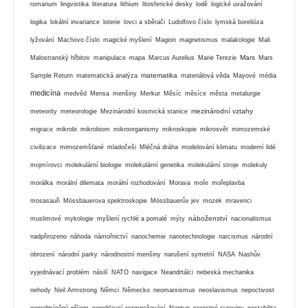
romanum
lingvistika
literatura
lithium
litosferické desky
lodě
logické uvažování
logika
lokální invariance
loterie
lovci a sběrači
Ludolfovo číslo
lymská borelióza
lyžování
Machovo číslo
magické myšlení
Magion
magnetismus
malakologie
Mali
Mars
Malostranský hřbitov
manipulace
mapa
Marcus Aurelius
Marie Terezie
Mars
matematika
Sample Return
matematická analýza
materiálová věda
Mayové
média
medicína
medvěd
Mensa
menšiny
Merkur
Měsíc
měsíce
města
metalurgie
mezinárodní vztahy
meteority
meteorologie
Mezinárodní kosmická stanice
migrace
mikrobi
mikrobiom
mikroorganismy
mikroskopie
mikrosvět
mimozemské
civilizace
mimozemšťané
mladočeši
Mléčná dráha
modelování klimatu
moderní lidé
mojmírovci
molekulární biologie
molekulární genetika
molekulární stroje
molekuly
morálka
morální dilemata
morální rozhodování
Morava
moře
mořeplavba
mosasauři
Mössbauerova spektroskopie
Mössbauerův jev
mozek
mravenci
náboženství
muslimové
mykologie
myšlení rychlé a pomalé
mýty
nacionalismus
nadpřirozeno
náhoda
námořnictví
nanochemie
nanotechnologie
narcismus
národní
obrození
národní parky
národnostní menšiny
narušení symetrií
NASA
Nashův
vyjednávací problém
násilí
NATO
navigace
Neandrtálci
nebeská mechanika
nehody
Neil Armstrong
Němci
Německo
neomarxismus
neoslavismus
nepoctivost
nepodmíněný příjem
nepohlavní rozmnožování
Neptun
nerostné suroviny
nestabilita