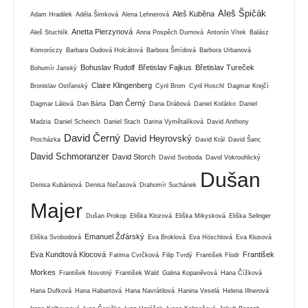
Aleš Špičák
Aleš Kuběna
Adam Hradilek
Adéla Šimková
Alena Lehnerová
Anetta Pierzynová
Aleš Stuchlík
Anna Pospěch Durnová
Antonín Vítek
Balász
Komoróczy
Barbara Oudová Holcátová
Barbora Šmídová
Barbora Urbanová
Bohuslav Rudolf
Břetislav Fajkus
Břetislav Tureček
Bohumír Janský
Claire Klingenberg
Bronislav Ostřanský
Cyril Brom
Cyril Hoschl
Dagmar Krejčí
Dan Černý
Dagmar Lálová
Dan Bárta
Dana Drábová
Daniel Koťátko
Daniel
Madzia
Daniel Scheirich
Daniel Stach
Darina Vymětalíková
David Anthony
David Černý
David Heyrovský
Procházka
David Král
David Šanc
David Schmoranzer
David Storch
David Svoboda
David Vokrouhlický
Dušan
Denisa Kubániová
Denisa Nečasová
Drahomír Suchánek
Majer
Dušan Prokop
Eliška Klozová
Eliška Mikysková
Eliška Selinger
Emanuel Žďárský
Eliška Svobodová
Eva Broklová
Eva Höschlová
Eva Klusová
Eva Kundtová Klocová
František
Fatima Cvrčková
Filip Tvrdý
František Flodr
Morkes
František Novotný
František Wald
Galina Kopaněvová
Hana Čížková
Hana Dufková
Hana Habartová
Hana Navrátilová
Hanina Veselá
Helena Illnerová