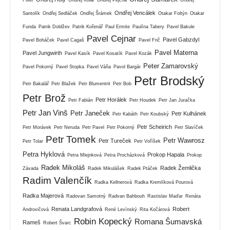
Ondřej Vencálek
Santolík
Ondřej Sedláček
Ondřej Šrámek
Otakar Foltýn
Otakar
Funda
Patrik Doldžev
Patrik Kořenář
Paul Ermite
Paulína Tabery
Pavel Bakule
Pavel Cejnar
Pavel Gabzdyl
Pavel Boháček
Pavel Cagaš
Pavel Frič
Pavel Materna
Pavel Jungwirth
Pavel Kasík
Pavel Kosatík
Pavel Kozák
Peter Zamarovský
Pavel Pokorný
Pavel Stopka
Pavel Váňa
Pavol Bargár
Petr Brodský
Petr Bakalář
Petr Blažek
Petr Blumentrit
Petr Bob
Petr Brož
Petr Horálek
Petr Fabián
Petr Houdek
Petr Jan Juračka
Petr Jan Vinš
Petr Janeček
Petr Kulhánek
Petr Kabáth
Petr Koubský
Petr Scheirich
Petr Morávek
Petr Neruda
Petr Pavel
Petr Pokorný
Petr Slavíček
Petr Tomek
Petr Wawrosz
Petr Tureček
Petr Tolar
Petr Voříšek
Petra Hyklová
Prokop Hapala
Petra Mlejnková
Petra Procházková
Prokop
Radek Mikoláš
Radek Žemlička
Závada
Radek Mikulášek
Radek Ptáček
Radim Valenčík
Radka Kellnerová
Radka Kremlíková Pourová
Radka Majerová
Radovan Samotný
Radvan Bahbouh
Rastislav Maďar
Renáta
Renata Landgrafová
Robert
Androvičová
René Levínský
Rita Kočárová
Robin Kopecký
Romana Šumavská
Rameš
Robert Švarc