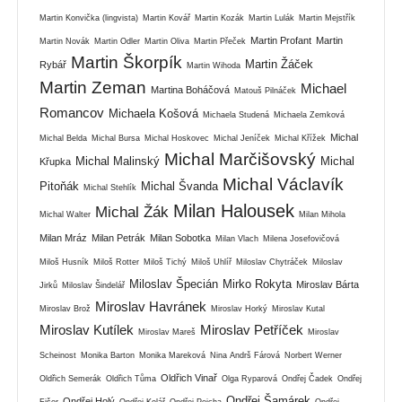
Martin Konvička (lingvista)
Martin Kovář
Martin Kozák
Martin Lulák
Martin Mejstřík
Martin Profant
Martin
Martin Novák
Martin Odler
Martin Oliva
Martin Přeček
Martin Škorpík
Martin Žáček
Rybář
Martin Wihoda
Martin Zeman
Michael
Martina Boháčová
Matouš Pilnáček
Romancov
Michaela Košová
Michaela Studená
Michaela Zemková
Michal
Michal Belda
Michal Bursa
Michal Hoskovec
Michal Jeníček
Michal Křížek
Michal Marčišovský
Michal Malinský
Michal
Křupka
Michal Václavík
Pitoňák
Michal Švanda
Michal Stehlík
Milan Halousek
Michal Žák
Michal Walter
Milan Mihola
Milan Mráz
Milan Petrák
Milan Sobotka
Milan Vlach
Milena Josefovičová
Miloš Husník
Miloš Rotter
Miloš Tichý
Miloš Uhlíř
Miloslav Chytráček
Miloslav
Miloslav Špecián
Mirko Rokyta
Miroslav Bárta
Jirků
Miloslav Šindelář
Miroslav Havránek
Miroslav Brož
Miroslav Horký
Miroslav Kutal
Miroslav Kutílek
Miroslav Petříček
Miroslav Mareš
Miroslav
Scheinost
Monika Barton
Monika Mareková
Nina Andrš Fárová
Norbert Werner
Oldřich Vinař
Oldřich Semerák
Oldřich Tůma
Olga Ryparová
Ondřej Čadek
Ondřej
Ondřej Šamárek
Ondřej Holý
Fišer
Ondřej Kolář
Ondřej Pejcha
Ondřej