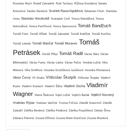
Rostislav Mach
Rudolf Zahradník
Ruth Tachezy
Růžena Dostálová
Sandra
Scarlett Rauschgoldová
Kreisslová
Sandra Sázelová
Sebastian Chum
Stanislav
Stanislav Vosolsobě
Lhota
Svatopluk Civiš
Tereza Nekolářová
Tereza
Tomáš Bandžuch
Nekovářová
Tereza Pavlíčková
Tereza Spencerová
Tomáš Fürst
Tomáš Hříbek
Tomáš Jakoubek
Tomáš Koblížek
Tomáš Kosička
Tomáš
Tomáš Mančal
Tomáš Moravec
Tomáš Lebeda
Petrásek
Tomáš Radil
Tomáš Přibyl
Václav Bára
Václav
Bělohradský
Václav Fanta
Václav Láska
Václav Pačes
Vendula Lužná
Věra
Milotová
Věra Schiffová
Veronika Gvoždíková Javůrková
Veronika Křesťanová
Vítězslav Škorpík
Viktor Černý
Vít Straka
Vítězslav Švejdar
Vladimír
Vladimír
Vladimír Socha
Krylov
Vladimír Kusbach
Vladimír Šiška
Wagner
Vojtěch Novotný
Vlasta Štekrová
Vojen Ložek
Vojtěch Barták
Vratislav Rýpar
Vratislav Vaníček
Yvonna Fričová
Zdeněk Kratochvíl
Zdeněk
Zadražil
Zdeňka Bendová
Zdeňka Petáková
Zdeňka Pospíšilová
Zdislav Šíma
Zdislava Pokorná
Zuzana Kříhová
Zuzana Marie Kostićová
Zuzana Musilová