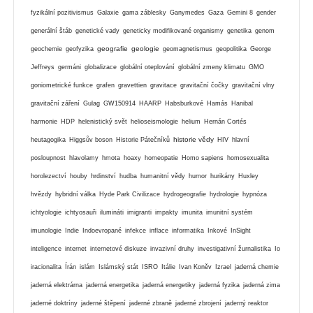
fyzikální pozitivismus
Galaxie
gama záblesky
Ganymedes
Gaza
Gemini 8
gender
generální štáb
genetické vady
geneticky modifikované organismy
genetika
genom
geografie
geologie
geochemie
geofyzika
geomagnetismus
geopolitika
George
Jeffreys
germáni
globalizace
globální oteplování
globální zmeny klimatu
GMO
goniometrické funkce
grafen
gravettien
gravitace
gravitační čočky
gravitační vlny
gravitační záření
Gulag
GW150914
HAARP
Habsburkové
Hamás
Hanibal
harmonie
HDP
helenistický svět
helioseismologie
helium
Hernán Cortés
historie vědy
heutagogika
Higgsův boson
Historie Pátečníků
HIV
hlavní
posloupnost
hlavolamy
hmota
hoaxy
homeopatie
Homo sapiens
homosexualita
horolezectví
houby
hrdinství
hudba
humanitní vědy
humor
hurikány
Huxley
hvězdy
hybridní válka
Hyde Park Civilizace
hydrogeografie
hydrologie
hypnóza
ichtyologie
ichtyosauři
ilumináti
imigranti
impakty
imunita
imunitní systém
imunologie
Indie
Indoevropané
infekce
inflace
informatika
Inkové
InSight
inteligence
internet
internetové diskuze
invazivní druhy
investigativní žurnalistika
Io
iracionalita
Írán
islám
Islámský stát
ISRO
Itálie
Ivan Koněv
Izrael
jaderná chemie
jaderná elektrárna
jaderná energetika
jaderná energetiky
jaderná fyzika
jaderná zima
jaderné doktríny
jaderné štěpení
jaderné zbraně
jaderné zbrojení
jaderný reaktor