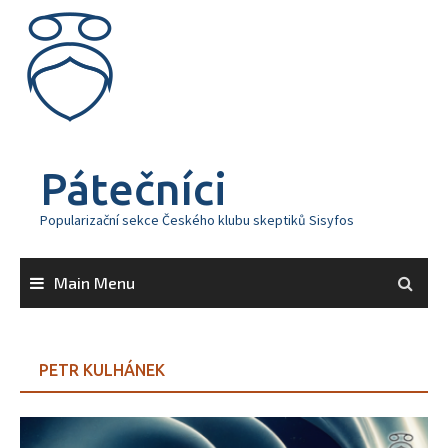
Skip
to
content
Pátečníci
Popularizační sekce Českého klubu skeptiků Sisyfos
Main Menu
PETR KULHÁNEK