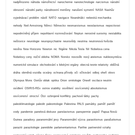
nadpřirozeno
náhoda
námořnictví
nanochemie
nanotechnologie
narcismus
národní
obrození
národní parky
národnostní menšiny
narušení symetrií
NASA
Nashův
vyjednávací problém
násilí
NATO
navigace
Neandrtálci
nebeská mechanika
nehody
Neil Armstrong
Němci
Německo
neomarxismus
neoslavismus
nepoctivost
nepodmíněný příjem
nepohlavní rozmnožování
Neptun
nerostné suroviny
nestabilita
neštovice
neurologie
neuropsychiatrie
neurovědy
neutrina
neutronová hvězda
nevěra
New Horizons
Newton
nic
Nigérie
Nikola Tesla
Nil
Nobelova cena
Nobelovy ceny
noční obloha
NOMA
Norsko
novověk
nový ateismus
nukleosyntéza
numerické simulace
obchodování s lidskými orgány
obecná teorie relativity
oběžná
dráha
obrněná vozidla
oceány
ochrana přírody
oči
očkování
odboj
oheň
olovo
Olympus Mons
Oortův oblak
optika
Orion
ornitologie
Orwell
oscilace neutrin
osídlení
OSIRIS-REx
ostrov stability
osvětlení
osvícenský absolutismus
osvícenství
otroctví
Ötzi
ozbrojené konflikty
pachové látky
pachy
paleoklimatologie
paleolit
paleontologie
Palestina
PALS
památky
paměť
paměť
vody
pandemie
panelová diskuse
panslavismus
panspermie
papež
Papua Nová-
Guinea
paradoxy
paranormální jevy
Paranormální výzva
parasitismus
parašutismus
paraziti
parazitologie
pareidolie
parlamentarismus
Parthie
partnerské vztahy