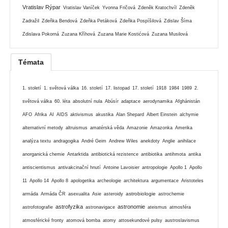
Vratislav Rýpar
Vratislav Vaníček
Yvonna Fričová
Zdeněk Kratochvíl
Zdeněk
Zadražil
Zdeňka Bendová
Zdeňka Petáková
Zdeňka Pospíšilová
Zdislav Šíma
Zdislava Pokorná
Zuzana Kříhová
Zuzana Marie Kostićová
Zuzana Musilová
Témata
1. století
1. světová válka
16. století
17. listopad
17. století
1918
1984
1989
2.
světová válka
60. léta
absolutní nula
Abúsír
adaptace
aerodynamika
Afghánistán
AFO
Afrika
AI
AIDS
aktivismus
akustika
Alan Shepard
Albert Einstein
alchymie
alternativní metody
altruismus
amatérská věda
Amazonie
Amazonka
Amerika
analýza textu
andragogika
André Geim
Andrew Wiles
anekdoty
Anglie
anihilace
anorganická chemie
Antarktida
antibiotická rezistence
antibiotika
antihmota
antika
antiscientismus
antivakcinační hnutí
Antoine Lavoisier
antropologie
Apollo 1
Apollo
11
Apollo 14
Apollo 8
apologetika
archeologie
architektura
argumentace
Aristoteles
astrobiologie
armáda
Armáda ČR
asexualita
Asie
asteroidy
astrochemie
astrofyzika
astronomie
astrofotografie
astronavigace
ateismus
atmosféra
atmosférické fronty
atomová bomba
atomy
attosekundové pulsy
austroslavismus