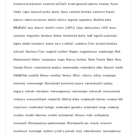
kvantová provázanost
kvantové počítače
kvark-gluonové plazma
kvasary
Kyros
Veliký
Lajka
laserová fyzika
lasery
láska
Latinská Amerika
Lawrence Krauss
ledovce
ledovcová jezera
ledové měsíce
legenda
legislativa
lékařská etika
lékařství
lesy
letectví
letniční církve
LGBTQ
Libye
lidská práva
LIGO
limes
romanum
lingvistika
literatura
lithium
litosferické desky
lodě
logické uvažování
logika
lokální invariance
loterie
lovci a sběrači
Ludolfovo číslo
lymská borelióza
lyžování
Machovo číslo
magické myšlení
Magion
magnetismus
malakologie
Mali
Mars
Malostranský hřbitov
manipulace
mapa
Marcus Aurelius
Marie Terezie
Mars
matematika
Sample Return
matematická analýza
materiálová věda
Mayové
média
medicína
medvěd
Mensa
menšiny
Merkur
Měsíc
měsíce
města
metalurgie
mezinárodní vztahy
meteority
meteorologie
Mezinárodní kosmická stanice
migrace
mikrobi
mikrobiom
mikroorganismy
mikroskopie
mikrosvět
mimozemské
civilizace
mimozemšťané
mladočeši
Mléčná dráha
modelování klimatu
moderní lidé
mojmírovci
molekulární biologie
molekulární genetika
molekulární stroje
molekuly
morálka
morální dilemata
morální rozhodování
Morava
moře
mořeplavba
mosasauři
Mössbauerova spektroskopie
Mössbauerův jev
mozek
mravenci
náboženství
muslimové
mykologie
myšlení rychlé a pomalé
mýty
nacionalismus