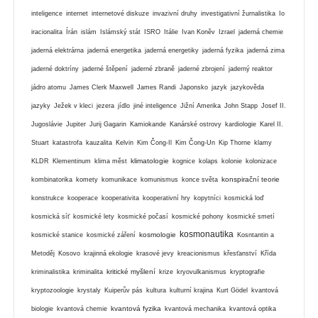
inteligence
internet
internetové diskuze
invazivní druhy
investigativní žurnalistika
Io
iracionalita
Írán
islám
Islámský stát
ISRO
Itálie
Ivan Koněv
Izrael
jaderná chemie
jaderná elektrárna
jaderná energetika
jaderná energetiky
jaderná fyzika
jaderná zima
jaderné doktríny
jaderné štěpení
jaderné zbraně
jaderné zbrojení
jaderný reaktor
jádro atomu
James Clerk Maxwell
James Randi
Japonsko
jazyk
jazykověda
jazyky
Ježek v kleci
jezera
jídlo
jiné inteligence
Jižní Amerika
John Stapp
Josef II.
Jugoslávie
Jupiter
Jurij Gagarin
Kamiokande
Kanárské ostrovy
kardiologie
Karel II.
Stuart
katastrofa
kauzalita
Kelvin
Kim Čong-Il
Kim Čong-Un
Kip Thorne
klamy
klimatologie
KLDR
Klementinum
klima měst
kognice
kolaps
kolonie
kolonizace
konspirační teorie
kombinatorika
komety
komunikace
komunismus
konce světa
konstrukce
kooperace
kooperativita
kooperativní hry
kopytníci
kosmická loď
kosmická síť
kosmické lety
kosmické počasí
kosmické pohony
kosmické smetí
kosmonautika
kosmologie
kosmické stanice
kosmické záření
Kosntantin a
Metoděj
Kosovo
krajinná ekologie
krasové jevy
kreacionismus
křesťanství
Křída
kritické myšlení
kriminalistika
kriminalita
krize
kryovulkanismus
kryptografie
kryptozoologie
krystaly
Kuiperův pás
kultura
kulturní krajina
Kurt Gödel
kvantová
kvantová fyzika
biologie
kvantová chemie
kvantová mechanika
kvantová optika