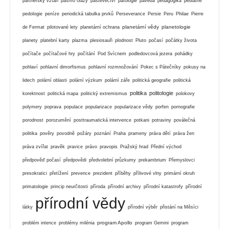
partnerský vztah
pásmo Gazy
pastevectví
patologie
pavěda
pedagogika
pediatrie
pedologie
peníze
periodická tabulka prvků
Perseverance
Persie
Peru
Philae
Pierre
planetární vědy
planetologie
de Fermat
pilotované lety
planetární ochrana
planety
platební karty
plazma
plesiosauři
plodnost
Pluto
počasí
počátky života
počítače
počítačové hry
počítání
Pod Svícnem
podledovcová jezera
pohádky
pohlaví
pohlavní dimorfismus
pohlavní rozmnožování
Pokec s Pátečníky
pokusy na
lidech
polární oblasti
polární výzkum
polární záře
politická geografie
politická
politika
politologie
korektnost
politická mapa
politický extremismus
polokovy
polymery
poprava
populace
popularizace
popularizace vědy
porfen
pornografie
porodnost
porozumění
posttraumatická intervence
potkani
potraviny
poválečná
politika
pověry
povodně
požáry
poznání
Praha
prameny
práva dětí
práva žen
práva zvířat
pravěk
pravice
právo
pravopis
Pražský hrad
Přední východ
předpověď počasí
předpovědi
předvolební průzkumy
prekambrium
Přemyslovci
presokratici
přetížení
prevence
prezident
příběhy
přílivové vlny
primární okruh
primatologie
princip neurčitosti
příroda
přírodní archivy
přírodní katastrofy
přírodní
přírodní vědy
látky
přírodní výběr
přistání na Měsíci
program Apollo
problém intence
problémy milénia
program Gemini
program