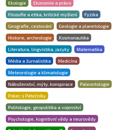
Ekologie
Ekonomie a právo
Filosofie a etika, kritické myšlení
Fyzika
Geografie, cestování
Geologie a planetologie
Historie, archeologie
Kosmonautika
Literatura, lingvistika, jazyky
Matematika
Média a žurnalistika
Medicína
Meteorologie a klimatologie
Náboženství, mýty, konspirace
Paleontologie
Pokec s Pátečníky
Politologie, geopolitika a vojenství
Psychologie, kognitivní vědy a neurovědy