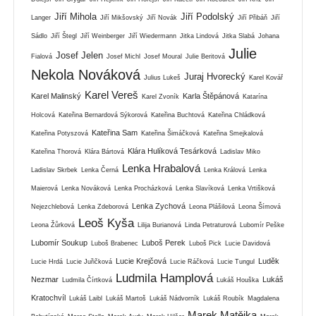
Jiří Mihola
Jiří Podolský
Langer
Jiří Mikšovský
Jiří Novák
Jiří Přibáň
Jiří
Sádlo
Jiří Štegl
Jiří Weinberger
Jiří Wiedermann
Jitka Lindová
Jitka Slabá
Johana
Julie
Josef Jelen
Fialová
Josef Michl
Josef Moural
Julie Beritová
Nekola Nováková
Juraj Hvorecký
Julius Lukeš
Karel Kovář
Karel Vereš
Karel Malinský
Karla Štěpánová
Karel Zvoník
Katarína
Holcová
Kateřina Bernardová Sýkorová
Kateřina Buchtová
Kateřina Chládková
Kateřina Sam
Kateřina Potyszová
Kateřina Šimáčková
Kateřina Smejkalová
Klára Hulíková Tesárková
Kateřina Thorová
Klára Bártová
Ladislav Miko
Lenka Hrabalová
Ladislav Skrbek
Lenka Černá
Lenka Králová
Lenka
Maierová
Lenka Nováková
Lenka Procházková
Lenka Slavíková
Lenka Vrtišková
Lenka Zychová
Nejezchlebová
Lenka Zdeborová
Leona Plášilová
Leona Šímová
Leoš Kyša
Leona Žůrková
Lilija Burianová
Linda Petraturová
Lubomír Peške
Lubomír Soukup
Luboš Perek
Luboš Brabenec
Luboš Pick
Lucie Davidová
Lucie Krejčová
Luděk
Lucie Hrdá
Lucie Juřičková
Lucie Ráčková
Lucie Tungul
Ludmila Hamplová
Nezmar
Lukáš
Ludmila Čírtková
Lukáš Houška
Kratochvíl
Lukáš Laibl
Lukáš Martoš
Lukáš Nádvorník
Lukáš Roubík
Magdalena
Marek Matějka