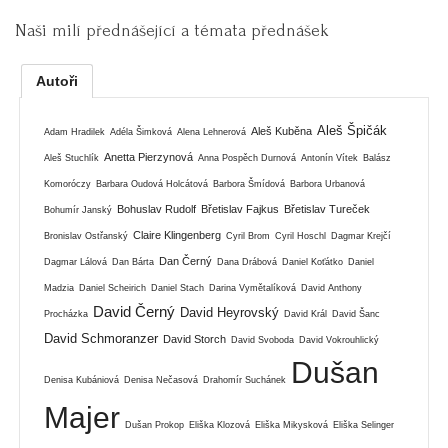
Naši milí přednášející a témata přednášek
Autoři
Aleš Špičák
Aleš Kuběna
Adam Hradilek
Adéla Šimková
Alena Lehnerová
Anetta Pierzynová
Aleš Stuchlík
Anna Pospěch Durnová
Antonín Vítek
Balász
Komoróczy
Barbara Oudová Holcátová
Barbora Šmídová
Barbora Urbanová
Bohuslav Rudolf
Břetislav Fajkus
Břetislav Tureček
Bohumír Janský
Claire Klingenberg
Bronislav Ostřanský
Cyril Brom
Cyril Hoschl
Dagmar Krejčí
Dan Černý
Dagmar Lálová
Dan Bárta
Dana Drábová
Daniel Koťátko
Daniel
Madzia
Daniel Scheirich
Daniel Stach
Darina Vymětalíková
David Anthony
David Černý
David Heyrovský
Procházka
David Král
David Šanc
David Schmoranzer
David Storch
David Svoboda
David Vokrouhlický
Dušan
Denisa Kubániová
Denisa Nečasová
Drahomír Suchánek
Majer
Dušan Prokop
Eliška Klozová
Eliška Mikysková
Eliška Selinger