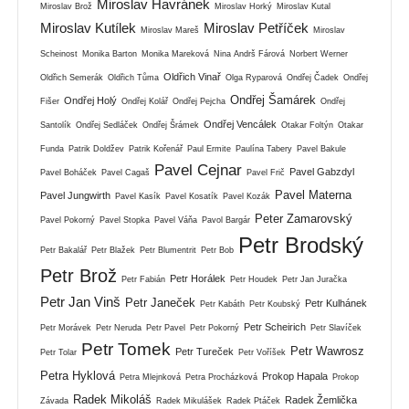
Miroslav Havránek
Miroslav Brož
Miroslav Horký
Miroslav Kutal
Miroslav Kutílek
Miroslav Petříček
Miroslav Mareš
Miroslav
Scheinost
Monika Barton
Monika Mareková
Nina Andrš Fárová
Norbert Werner
Oldřich Vinař
Oldřich Semerák
Oldřich Tůma
Olga Ryparová
Ondřej Čadek
Ondřej
Ondřej Šamárek
Ondřej Holý
Fišer
Ondřej Kolář
Ondřej Pejcha
Ondřej
Ondřej Vencálek
Santolík
Ondřej Sedláček
Ondřej Šrámek
Otakar Foltýn
Otakar
Funda
Patrik Doldžev
Patrik Kořenář
Paul Ermite
Paulína Tabery
Pavel Bakule
Pavel Cejnar
Pavel Gabzdyl
Pavel Boháček
Pavel Cagaš
Pavel Frič
Pavel Materna
Pavel Jungwirth
Pavel Kasík
Pavel Kosatík
Pavel Kozák
Peter Zamarovský
Pavel Pokorný
Pavel Stopka
Pavel Váňa
Pavol Bargár
Petr Brodský
Petr Bakalář
Petr Blažek
Petr Blumentrit
Petr Bob
Petr Brož
Petr Horálek
Petr Fabián
Petr Houdek
Petr Jan Juračka
Petr Jan Vinš
Petr Janeček
Petr Kulhánek
Petr Kabáth
Petr Koubský
Petr Scheirich
Petr Morávek
Petr Neruda
Petr Pavel
Petr Pokorný
Petr Slavíček
Petr Tomek
Petr Wawrosz
Petr Tureček
Petr Tolar
Petr Voříšek
Petra Hyklová
Prokop Hapala
Petra Mlejnková
Petra Procházková
Prokop
Radek Mikoláš
Radek Žemlička
Závada
Radek Mikulášek
Radek Ptáček