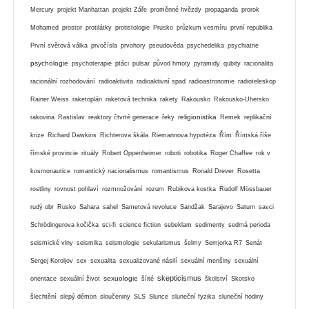
Mercury
projekt Manhattan
projekt Záře
proměnné hvězdy
propaganda
prorok
Mohamed
prostor
protilátky
protistologie
Prusko
průzkum vesmíru
první republika
První světová válka
prvočísla
prvohory
pseudověda
psychedelika
psychiatrie
psychologie
psychoterapie
ptáci
pulsar
původ hmoty
pyramidy
qubity
racionalita
racionální rozhodování
radioaktivita
radioaktivní spad
radioastronomie
radioteleskop
Rainer Weiss
raketoplán
raketová technika
rakety
Rakousko
Rakousko-Uhersko
religionistika
rakovina
Rastislav
reaktory čtvrté generace
řeky
Remek
replikační
krize
Richard Dawkins
Richterova škála
Riemannova hypotéza
Řím
Římská říše
římské provincie
rituály
Robert Oppenheimer
roboti
robotika
Roger Chaffee
rok v
kosmonautice
romantický nacionalismus
romantismus
Ronald Drever
Rosetta
rostliny
rovnost pohlaví
rozmnožování
rozum
Rubikova kostka
Rudolf Mössbauer
rudý obr
Rusko
Sahara
sahel
Sametová revoluce
Sandžak
Sarajevo
Saturn
savci
Schrödingerova kočička
sci-fi
science fiction
sebeklam
sedimenty
sedmá perioda
seismické vlny
seismika
seismologie
sekularismus
šelmy
Semjorka R7
Senát
Sergej Koroljov
sex
sexualita
sexualizované násilí
sexuální menšiny
sexuální
skepticismus
sexuologie
orientace
sexuální život
šíité
školství
Skotsko
šlechtění
slepý démon
sloučeniny
SLS
Slunce
sluneční fyzika
sluneční hodiny