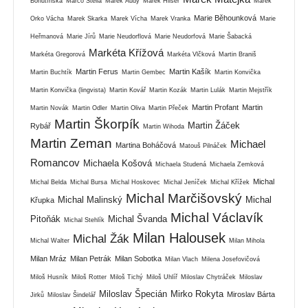
Bohutínská
Marco Stella
Marek Audy
Marek Hilšer
Marek
Marie Běhounková
Orko Vácha
Marek Skarka
Marek Vícha
Marek Vranka
Marie
Heřmanová
Marie Jírů
Marie Neudorflová
Marie Neudorfová
Marie Šabacká
Markéta Křížová
Markéta Gregorová
Markéta Vlčková
Martin Braniš
Martin Ferus
Martin Kašík
Martin Buchtík
Martin Gembec
Martin Konvička
Martin Konvička (lingvista)
Martin Kovář
Martin Kozák
Martin Lulák
Martin Mejstřík
Martin Profant
Martin
Martin Novák
Martin Odler
Martin Oliva
Martin Přeček
Martin Škorpík
Martin Žáček
Rybář
Martin Wihoda
Martin Zeman
Michael
Martina Boháčová
Matouš Pilnáček
Romancov
Michaela Košová
Michaela Studená
Michaela Zemková
Michal
Michal Belda
Michal Bursa
Michal Hoskovec
Michal Jeníček
Michal Křížek
Michal Marčišovský
Michal Malinský
Michal
Křupka
Michal Václavík
Pitoňák
Michal Švanda
Michal Stehlík
Milan Halousek
Michal Žák
Michal Walter
Milan Mihola
Milan Mráz
Milan Petrák
Milan Sobotka
Milan Vlach
Milena Josefovičová
Miloš Husník
Miloš Rotter
Miloš Tichý
Miloš Uhlíř
Miloslav Chytráček
Miloslav
Miloslav Špecián
Mirko Rokyta
Miroslav Bárta
Jirků
Miloslav Šindelář