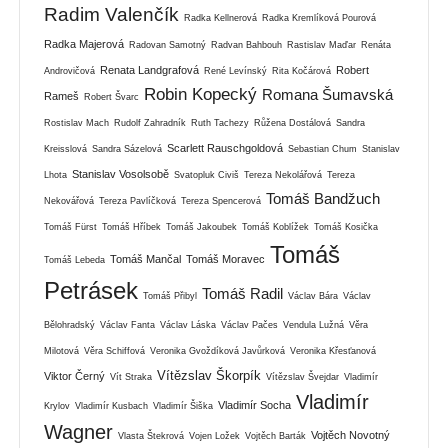
Radim Valenčík
Radka Kellnerová
Radka Kremlíková Pourová
Radka Majerová
Radovan Samotný
Radvan Bahbouh
Rastislav Maďar
Renáta
Renata Landgrafová
Robert
Androvičová
René Levínský
Rita Kočárová
Robin Kopecký
Romana Šumavská
Rameš
Robert Švarc
Rostislav Mach
Rudolf Zahradník
Ruth Tachezy
Růžena Dostálová
Sandra
Scarlett Rauschgoldová
Kreisslová
Sandra Sázelová
Sebastian Chum
Stanislav
Stanislav Vosolsobě
Lhota
Svatopluk Civiš
Tereza Nekolářová
Tereza
Tomáš Bandžuch
Nekovářová
Tereza Pavlíčková
Tereza Spencerová
Tomáš Fürst
Tomáš Hříbek
Tomáš Jakoubek
Tomáš Koblížek
Tomáš Kosička
Tomáš
Tomáš Mančal
Tomáš Moravec
Tomáš Lebeda
Petrásek
Tomáš Radil
Tomáš Přibyl
Václav Bára
Václav
Bělohradský
Václav Fanta
Václav Láska
Václav Pačes
Vendula Lužná
Věra
Milotová
Věra Schiffová
Veronika Gvoždíková Javůrková
Veronika Křesťanová
Vítězslav Škorpík
Viktor Černý
Vít Straka
Vítězslav Švejdar
Vladimír
Vladimír
Vladimír Socha
Krylov
Vladimír Kusbach
Vladimír Šiška
Wagner
Vojtěch Novotný
Vlasta Štekrová
Vojen Ložek
Vojtěch Barták