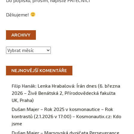
Do popisku, prosím, napiště PATECNICI
Děkujeme!
ARCHIVY
Archivy
NEJNOVĚJŠÍ KOMENTÁŘE
Filip Hanák
:
Lenka Hrabalová: Írán dnes (6. března
2026 – Živě Benátská 2, Přírodovědecká fakulta
UK, Praha)
Dušan Majer – Rok 2025 v kosmonautice – Rok
kontrastů (2.1.2026 v 17:00) – Kosmonautix.cz
:
Kdo
jsme
Dušan Majer – Marsovská dvojčata Perseverance