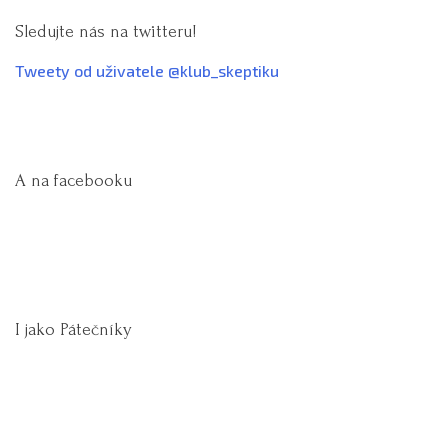
Sledujte nás na twitteru!
Tweety od uživatele @klub_skeptiku
A na facebooku
I jako Pátečníky