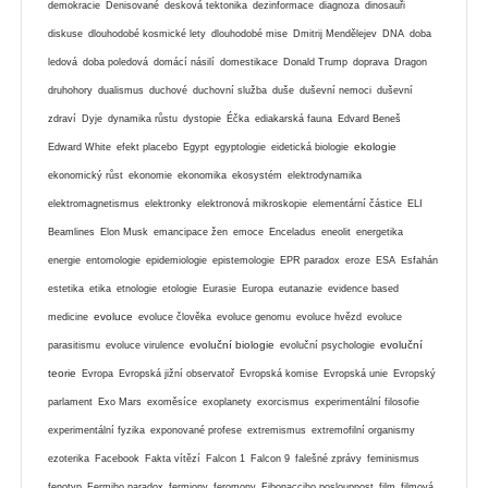
demokracie
Denisované
desková tektonika
dezinformace
diagnoza
dinosauři
diskuse
dlouhodobé kosmické lety
dlouhodobé mise
Dmitrij Mendělejev
DNA
doba
ledová
doba poledová
domácí násilí
domestikace
Donald Trump
doprava
Dragon
druhohory
dualismus
duchové
duchovní služba
duše
duševní nemoci
duševní
zdraví
Dyje
dynamika růstu
dystopie
Éčka
ediakarská fauna
Edvard Beneš
ekologie
Edward White
efekt placebo
Egypt
egyptologie
eidetická biologie
ekonomický růst
ekonomie
ekonomika
ekosystém
elektrodynamika
elektromagnetismus
elektronky
elektronová mikroskopie
elementární částice
ELI
Beamlines
Elon Musk
emancipace žen
emoce
Enceladus
eneolit
energetika
energie
entomologie
epidemiologie
epistemologie
EPR paradox
eroze
ESA
Esfahán
estetika
etika
etnologie
etologie
Eurasie
Europa
eutanazie
evidence based
evoluce
medicine
evoluce člověka
evoluce genomu
evoluce hvězd
evoluce
evoluční biologie
evoluční
parasitismu
evoluce virulence
evoluční psychologie
teorie
Evropa
Evropská jižní observatoř
Evropská komise
Evropská unie
Evropský
parlament
Exo Mars
exoměsíce
exoplanety
exorcismus
experimentální filosofie
experimentální fyzika
exponované profese
extremismus
extremofilní organismy
ezoterika
Facebook
Fakta vítězí
Falcon 1
Falcon 9
falešné zprávy
feminismus
fenotyp
Fermiho paradox
fermiony
feromony
Fibonacciho posloupnost
film
filmová