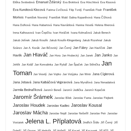
Emanuel Žďárský
Eliška Svobodová
Eva Broklová
Eva Höschlová
Eva Klusová
Eva Kundtová Klocová
František
Fatima Cvrčková
Filip Tvrdý
František Flodr
Morkes
František Novotný
František Wald
Galina Kopaněvová
Hana Čížková
Hana Dufková
Hana Habartová
Hana Navrátilová
Hanina Veselá
Helena Illnerová
Irena Kalhousová
Ivan Čepička
Ivan Horáček
Ivana Kolmašová
Jakub Benech
Jakub Jelínek
Jakub Kroulík
Jakub Kroulík-Klingenberg
Jakub Rozehnal
Jakub
Jan Fábry
Jan
Szánzo
Jan A. Kozák
Jan Bičovský
Jan Černý
Jan Havlíček
Jan Hlaváč
Jan Janko
Havlík
Jan Hora
Jan Hrubecký
Jan Janek
Jan
Jan
Jehlík
Jan Kolář
Jan Konvalinka
Jan Rybář
Jan Špaček
Jan Stěnička
Toman
Jana Cíglerová
Jan Veselý
Jan Vojtko
Jan Votýpka
Jan Wintr
Jana Jebavá
Jana Kalbáčová Vejpravová
Jana Mynářová
Jana Nenadalová
Jarmila Bednaříková
Jaromír Beneš
Jaromír Jedlička
Jaromír Kopeček
Jaromír Šrámek
Jaroslav Bílek
Jaroslav Fanta
Jaroslav Flejberk
Jaroslav Houdek
Jaroslav Kousal
Jaroslav Kadlec
Jaroslav Mácha
Jaroslav Nejdl
Jaroslav Nešetřil
Jaroslav Petr
Jaroslav
Jelena L. Příplatová
Vostatek
Jindřich Šídlo
Jiří Černý
Jiří
Dolejší
Jiří Grygar
Jiří Hejkrlík
Jiří Hořejší
Jiří Kacetl
Jiří Kocourek
Jiří Kříž
Jiří