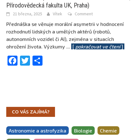
Přírodovědecká fakulta UK, Praha)
21 března, 2025
Vítek
Comment
Přednáška se věnuje morální asymetrii v hodnocení
rozhodnutí lidských a umělých aktérů (robotů,
autonomních vozidel či AI), zejména v situacích
ohrožení života. Výzkumy
...
[
pokračovat ve čtení
]
Facebook
Twitter
Share
CO VÁS ZAJÍMÁ?
Astronomie a astrofyzika
Biologie
Chemie