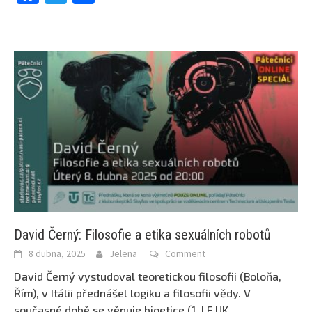
David Černý: Filosofie a etika sexuálních robotů
8 dubna, 2025
Jelena
Comment
David Černý vystudoval teoretickou filosofii (Boloňa,
Řím), v Itálii přednášel logiku a filosofii vědy. V
současné době se věnuje bioetice (1. LF UK
...