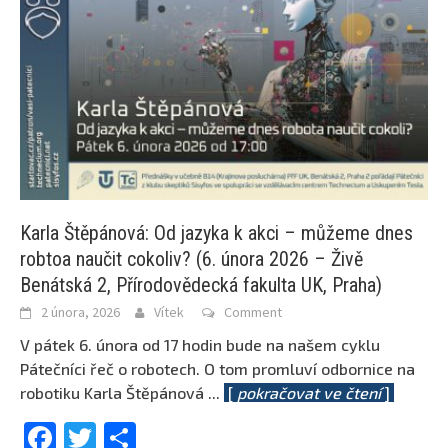
Karla Štěpánová: Od jazyka k akci – můžeme dnes
robtoa naučit cokoliv? (6. února 2026 – Živě
Benátská 2, Přírodovědecká fakulta UK, Praha)
2 února, 2026
Vítek
Comment
V pátek 6. února od 17 hodin bude na našem cyklu
Pátečníci řeč o robotech. O tom promluví odbornice na
robotiku Karla Štěpánová
...
[
pokračovat ve čtení
]
Facebook
Twitter
Share