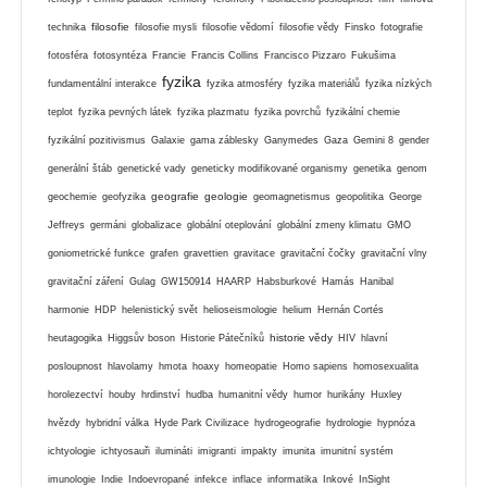
filosofie
technika
filosofie mysli
filosofie vědomí
filosofie vědy
Finsko
fotografie
fotosféra
fotosyntéza
Francie
Francis Collins
Francisco Pizzaro
Fukušima
fyzika
fundamentální interakce
fyzika atmosféry
fyzika materiálů
fyzika nízkých
teplot
fyzika pevných látek
fyzika plazmatu
fyzika povrchů
fyzikální chemie
fyzikální pozitivismus
Galaxie
gama záblesky
Ganymedes
Gaza
Gemini 8
gender
generální štáb
genetické vady
geneticky modifikované organismy
genetika
genom
geografie
geologie
geochemie
geofyzika
geomagnetismus
geopolitika
George
Jeffreys
germáni
globalizace
globální oteplování
globální zmeny klimatu
GMO
goniometrické funkce
grafen
gravettien
gravitace
gravitační čočky
gravitační vlny
gravitační záření
Gulag
GW150914
HAARP
Habsburkové
Hamás
Hanibal
harmonie
HDP
helenistický svět
helioseismologie
helium
Hernán Cortés
historie vědy
heutagogika
Higgsův boson
Historie Pátečníků
HIV
hlavní
posloupnost
hlavolamy
hmota
hoaxy
homeopatie
Homo sapiens
homosexualita
horolezectví
houby
hrdinství
hudba
humanitní vědy
humor
hurikány
Huxley
hvězdy
hybridní válka
Hyde Park Civilizace
hydrogeografie
hydrologie
hypnóza
ichtyologie
ichtyosauři
ilumináti
imigranti
impakty
imunita
imunitní systém
imunologie
Indie
Indoevropané
infekce
inflace
informatika
Inkové
InSight