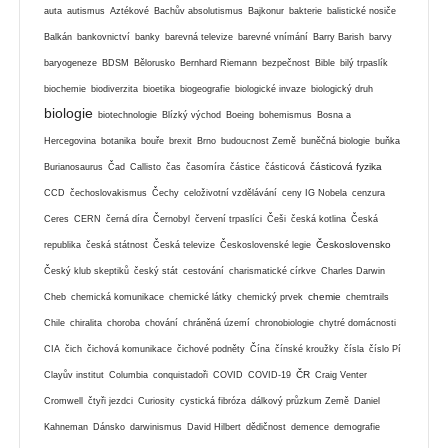
auta
autismus
Aztékové
Bachův absolutismus
Bajkonur
bakterie
balistické nosiče
Balkán
bankovnictví
banky
barevná televize
barevné vnímání
Barry Barish
barvy
baryogeneze
BDSM
Bělorusko
Bernhard Riemann
bezpečnost
Bible
bilý trpaslík
biochemie
biodiverzita
bioetika
biogeografie
biologické invaze
biologický druh
biologie
biotechnologie
Blízký východ
Boeing
bohemismus
Bosna a
Hercegovina
botanika
bouře
brexit
Brno
budoucnost Země
buněčná biologie
buňka
částicová fyzika
Burianosaurus
Čad
Callisto
čas
časomíra
částice
částicová
CCD
čechoslovakismus
Čechy
celoživotní vzdělávání
ceny IG Nobela
cenzura
Ceres
CERN
černá díra
Černobyl
červení trpaslíci
Češi
česká kotlina
Česká
Československo
republika
česká státnost
Česká televize
Československé legie
Český klub skeptiků
český stát
cestování
charismatické církve
Charles Darwin
chemie
Cheb
chemická komunikace
chemické látky
chemický prvek
chemtrails
Chile
chiralita
choroba
chování
chráněná území
chronobiologie
chytré domácnosti
CIA
čich
čichová komunikace
čichové podněty
Čína
čínské kroužky
čísla
číslo Pí
ČR
Clayův institut
Columbia
conquistadoři
COVID
COVID-19
Craig Venter
Cromwell
čtyři jezdci
Curiosity
cystická fibróza
dálkový průzkum Země
Daniel
Kahneman
Dánsko
darwinismus
David Hilbert
dědičnost
demence
demografie