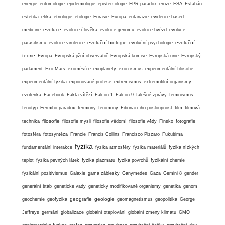
energie
entomologie
epidemiologie
epistemologie
EPR paradox
eroze
ESA
Esfahán
estetika
etika
etnologie
etologie
Eurasie
Europa
eutanazie
evidence based
evoluce
medicine
evoluce člověka
evoluce genomu
evoluce hvězd
evoluce
evoluční biologie
evoluční
parasitismu
evoluce virulence
evoluční psychologie
teorie
Evropa
Evropská jižní observatoř
Evropská komise
Evropská unie
Evropský
parlament
Exo Mars
exoměsíce
exoplanety
exorcismus
experimentální filosofie
experimentální fyzika
exponované profese
extremismus
extremofilní organismy
ezoterika
Facebook
Fakta vítězí
Falcon 1
Falcon 9
falešné zprávy
feminismus
fenotyp
Fermiho paradox
fermiony
feromony
Fibonacciho posloupnost
film
filmová
filosofie
technika
filosofie mysli
filosofie vědomí
filosofie vědy
Finsko
fotografie
fotosféra
fotosyntéza
Francie
Francis Collins
Francisco Pizzaro
Fukušima
fyzika
fundamentální interakce
fyzika atmosféry
fyzika materiálů
fyzika nízkých
teplot
fyzika pevných látek
fyzika plazmatu
fyzika povrchů
fyzikální chemie
fyzikální pozitivismus
Galaxie
gama záblesky
Ganymedes
Gaza
Gemini 8
gender
generální štáb
genetické vady
geneticky modifikované organismy
genetika
genom
geografie
geologie
geochemie
geofyzika
geomagnetismus
geopolitika
George
Jeffreys
germáni
globalizace
globální oteplování
globální zmeny klimatu
GMO