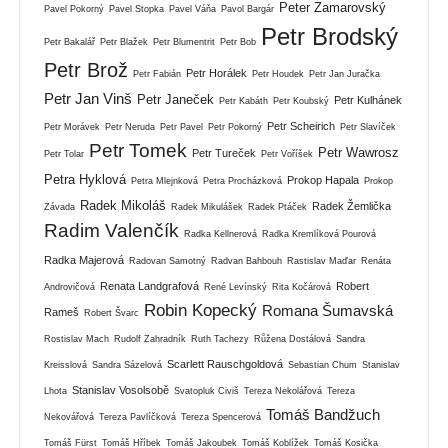
Peter Zamarovský
Pavel Pokorný
Pavel Stopka
Pavel Váňa
Pavol Bargár
Petr Brodský
Petr Bakalář
Petr Blažek
Petr Blumentrit
Petr Bob
Petr Brož
Petr Horálek
Petr Fabián
Petr Houdek
Petr Jan Juračka
Petr Jan Vinš
Petr Janeček
Petr Kulhánek
Petr Kabáth
Petr Koubský
Petr Scheirich
Petr Morávek
Petr Neruda
Petr Pavel
Petr Pokorný
Petr Slavíček
Petr Tomek
Petr Wawrosz
Petr Tureček
Petr Tolar
Petr Voříšek
Petra Hyklová
Prokop Hapala
Petra Mlejnková
Petra Procházková
Prokop
Radek Mikoláš
Radek Žemlička
Závada
Radek Mikulášek
Radek Ptáček
Radim Valenčík
Radka Kellnerová
Radka Kremlíková Pourová
Radka Majerová
Radovan Samotný
Radvan Bahbouh
Rastislav Maďar
Renáta
Renata Landgrafová
Robert
Androvičová
René Levínský
Rita Kočárová
Robin Kopecký
Romana Šumavská
Rameš
Robert Švarc
Rostislav Mach
Rudolf Zahradník
Ruth Tachezy
Růžena Dostálová
Sandra
Scarlett Rauschgoldová
Kreisslová
Sandra Sázelová
Sebastian Chum
Stanislav
Stanislav Vosolsobě
Lhota
Svatopluk Civiš
Tereza Nekolářová
Tereza
Tomáš Bandžuch
Nekovářová
Tereza Pavlíčková
Tereza Spencerová
Tomáš Fürst
Tomáš Hříbek
Tomáš Jakoubek
Tomáš Koblížek
Tomáš Kosička