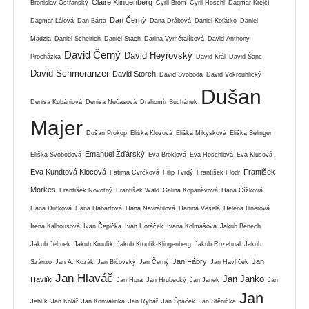
Claire Klingenberg
Bronislav Ostřanský
Cyril Brom
Cyril Hoschl
Dagmar Krejčí
Dan Černý
Dagmar Lálová
Dan Bárta
Dana Drábová
Daniel Koťátko
Daniel
Madzia
Daniel Scheirich
Daniel Stach
Darina Vymětalíková
David Anthony
David Černý
David Heyrovský
Procházka
David Král
David Šanc
David Schmoranzer
David Storch
David Svoboda
David Vokrouhlický
Dušan
Denisa Kubániová
Denisa Nečasová
Drahomír Suchánek
Majer
Dušan Prokop
Eliška Klozová
Eliška Mikysková
Eliška Selinger
Emanuel Žďárský
Eliška Svobodová
Eva Broklová
Eva Höschlová
Eva Klusová
Eva Kundtová Klocová
František
Fatima Cvrčková
Filip Tvrdý
František Flodr
Morkes
František Novotný
František Wald
Galina Kopaněvová
Hana Čížková
Hana Dufková
Hana Habartová
Hana Navrátilová
Hanina Veselá
Helena Illnerová
Irena Kalhousová
Ivan Čepička
Ivan Horáček
Ivana Kolmašová
Jakub Benech
Jakub Jelínek
Jakub Kroulík
Jakub Kroulík-Klingenberg
Jakub Rozehnal
Jakub
Jan Fábry
Jan
Szánzo
Jan A. Kozák
Jan Bičovský
Jan Černý
Jan Havlíček
Jan Hlaváč
Jan Janko
Havlík
Jan Hora
Jan Hrubecký
Jan Janek
Jan
Jan
Jehlík
Jan Kolář
Jan Konvalinka
Jan Rybář
Jan Špaček
Jan Stěnička