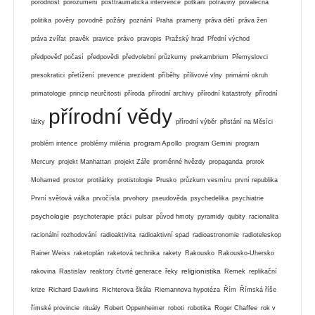
porodnost
porozumění
posttraumatická intervence
potkani
potraviny
poválečná
politika
pověry
povodně
požáry
poznání
Praha
prameny
práva dětí
práva žen
práva zvířat
pravěk
pravice
právo
pravopis
Pražský hrad
Přední východ
předpověď počasí
předpovědi
předvolební průzkumy
prekambrium
Přemyslovci
presokratici
přetížení
prevence
prezident
příběhy
přílivové vlny
primární okruh
primatologie
princip neurčitosti
příroda
přírodní archivy
přírodní katastrofy
přírodní
přírodní vědy
látky
přírodní výběr
přistání na Měsíci
program Apollo
problém intence
problémy milénia
program Gemini
program
Mercury
projekt Manhattan
projekt Záře
proměnné hvězdy
propaganda
prorok
Mohamed
prostor
protilátky
protistologie
Prusko
průzkum vesmíru
první republika
První světová válka
prvočísla
prvohory
pseudověda
psychedelika
psychiatrie
psychologie
psychoterapie
ptáci
pulsar
původ hmoty
pyramidy
qubity
racionalita
racionální rozhodování
radioaktivita
radioaktivní spad
radioastronomie
radioteleskop
Rainer Weiss
raketoplán
raketová technika
rakety
Rakousko
Rakousko-Uhersko
religionistika
rakovina
Rastislav
reaktory čtvrté generace
řeky
Remek
replikační
krize
Richard Dawkins
Richterova škála
Riemannova hypotéza
Řím
Římská říše
římské provincie
rituály
Robert Oppenheimer
roboti
robotika
Roger Chaffee
rok v