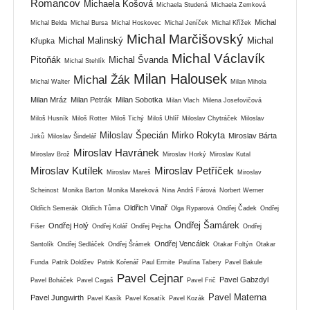
Romancov
Michaela Košová
Michaela Studená
Michaela Zemková
Michal
Michal Belda
Michal Bursa
Michal Hoskovec
Michal Jeníček
Michal Křížek
Michal Marčišovský
Michal Malinský
Michal
Křupka
Michal Václavík
Pitoňák
Michal Švanda
Michal Stehlík
Milan Halousek
Michal Žák
Michal Walter
Milan Mihola
Milan Mráz
Milan Petrák
Milan Sobotka
Milan Vlach
Milena Josefovičová
Miloš Husník
Miloš Rotter
Miloš Tichý
Miloš Uhlíř
Miloslav Chytráček
Miloslav
Miloslav Špecián
Mirko Rokyta
Miroslav Bárta
Jirků
Miloslav Šindelář
Miroslav Havránek
Miroslav Brož
Miroslav Horký
Miroslav Kutal
Miroslav Kutílek
Miroslav Petříček
Miroslav Mareš
Miroslav
Scheinost
Monika Barton
Monika Mareková
Nina Andrš Fárová
Norbert Werner
Oldřich Vinař
Oldřich Semerák
Oldřich Tůma
Olga Ryparová
Ondřej Čadek
Ondřej
Ondřej Šamárek
Ondřej Holý
Fišer
Ondřej Kolář
Ondřej Pejcha
Ondřej
Ondřej Vencálek
Santolík
Ondřej Sedláček
Ondřej Šrámek
Otakar Foltýn
Otakar
Funda
Patrik Doldžev
Patrik Kořenář
Paul Ermite
Paulína Tabery
Pavel Bakule
Pavel Cejnar
Pavel Gabzdyl
Pavel Boháček
Pavel Cagaš
Pavel Frič
Pavel Materna
Pavel Jungwirth
Pavel Kasík
Pavel Kosatík
Pavel Kozák