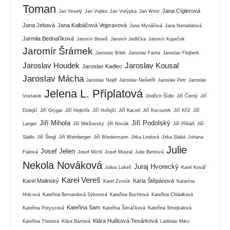
Toman
Jana Cíglerová
Jan Veselý
Jan Vojtko
Jan Votýpka
Jan Wintr
Jana Jebavá
Jana Kalbáčová Vejpravová
Jana Mynářová
Jana Nenadalová
Jarmila Bednaříková
Jaromír Beneš
Jaromír Jedlička
Jaromír Kopeček
Jaromír Šrámek
Jaroslav Bílek
Jaroslav Fanta
Jaroslav Flejberk
Jaroslav Houdek
Jaroslav Kousal
Jaroslav Kadlec
Jaroslav Mácha
Jaroslav Nejdl
Jaroslav Nešetřil
Jaroslav Petr
Jaroslav
Jelena L. Příplatová
Vostatek
Jindřich Šídlo
Jiří Černý
Jiří
Dolejší
Jiří Grygar
Jiří Hejkrlík
Jiří Hořejší
Jiří Kacetl
Jiří Kocourek
Jiří Kříž
Jiří
Jiří Mihola
Jiří Podolský
Langer
Jiří Mikšovský
Jiří Novák
Jiří Přibáň
Jiří
Sádlo
Jiří Štegl
Jiří Weinberger
Jiří Wiedermann
Jitka Lindová
Jitka Slabá
Johana
Julie
Josef Jelen
Fialová
Josef Michl
Josef Moural
Julie Beritová
Nekola Nováková
Juraj Hvorecký
Julius Lukeš
Karel Kovář
Karel Vereš
Karel Malinský
Karla Štěpánová
Karel Zvoník
Katarína
Holcová
Kateřina Bernardová Sýkorová
Kateřina Buchtová
Kateřina Chládková
Kateřina Sam
Kateřina Potyszová
Kateřina Šimáčková
Kateřina Smejkalová
Klára Hulíková Tesárková
Kateřina Thorová
Klára Bártová
Ladislav Miko