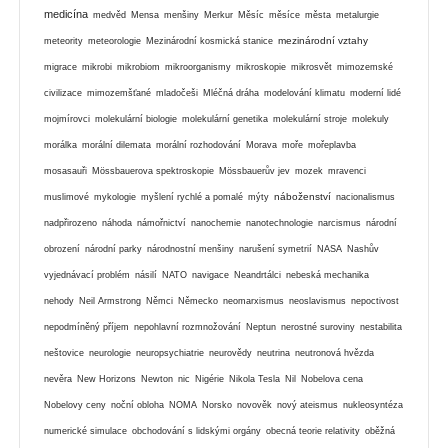
medicína
medvěd
Mensa
menšiny
Merkur
Měsíc
měsíce
města
metalurgie
mezinárodní vztahy
meteority
meteorologie
Mezinárodní kosmická stanice
migrace
mikrobi
mikrobiom
mikroorganismy
mikroskopie
mikrosvět
mimozemské
civilizace
mimozemšťané
mladočeši
Mléčná dráha
modelování klimatu
moderní lidé
mojmírovci
molekulární biologie
molekulární genetika
molekulární stroje
molekuly
morálka
morální dilemata
morální rozhodování
Morava
moře
mořeplavba
mosasauři
Mössbauerova spektroskopie
Mössbauerův jev
mozek
mravenci
náboženství
muslimové
mykologie
myšlení rychlé a pomalé
mýty
nacionalismus
nadpřirozeno
náhoda
námořnictví
nanochemie
nanotechnologie
narcismus
národní
obrození
národní parky
národnostní menšiny
narušení symetrií
NASA
Nashův
vyjednávací problém
násilí
NATO
navigace
Neandrtálci
nebeská mechanika
nehody
Neil Armstrong
Němci
Německo
neomarxismus
neoslavismus
nepoctivost
nepodmíněný příjem
nepohlavní rozmnožování
Neptun
nerostné suroviny
nestabilita
neštovice
neurologie
neuropsychiatrie
neurovědy
neutrina
neutronová hvězda
nevěra
New Horizons
Newton
nic
Nigérie
Nikola Tesla
Nil
Nobelova cena
Nobelovy ceny
noční obloha
NOMA
Norsko
novověk
nový ateismus
nukleosyntéza
numerické simulace
obchodování s lidskými orgány
obecná teorie relativity
oběžná