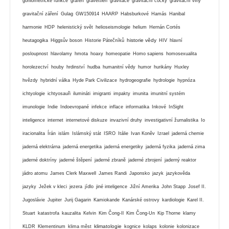
goniometrické funkce
grafen
gravettien
gravitace
gravitační čočky
gravitační vlny
gravitační záření
Gulag
GW150914
HAARP
Habsburkové
Hamás
Hanibal
harmonie
HDP
helenistický svět
helioseismologie
helium
Hernán Cortés
historie vědy
heutagogika
Higgsův boson
Historie Pátečníků
HIV
hlavní
posloupnost
hlavolamy
hmota
hoaxy
homeopatie
Homo sapiens
homosexualita
horolezectví
houby
hrdinství
hudba
humanitní vědy
humor
hurikány
Huxley
hvězdy
hybridní válka
Hyde Park Civilizace
hydrogeografie
hydrologie
hypnóza
ichtyologie
ichtyosauři
ilumináti
imigranti
impakty
imunita
imunitní systém
imunologie
Indie
Indoevropané
infekce
inflace
informatika
Inkové
InSight
inteligence
internet
internetové diskuze
invazivní druhy
investigativní žurnalistika
Io
iracionalita
Írán
islám
Islámský stát
ISRO
Itálie
Ivan Koněv
Izrael
jaderná chemie
jaderná elektrárna
jaderná energetika
jaderná energetiky
jaderná fyzika
jaderná zima
jaderné doktríny
jaderné štěpení
jaderné zbraně
jaderné zbrojení
jaderný reaktor
jádro atomu
James Clerk Maxwell
James Randi
Japonsko
jazyk
jazykověda
jazyky
Ježek v kleci
jezera
jídlo
jiné inteligence
Jižní Amerika
John Stapp
Josef II.
Jugoslávie
Jupiter
Jurij Gagarin
Kamiokande
Kanárské ostrovy
kardiologie
Karel II.
Stuart
katastrofa
kauzalita
Kelvin
Kim Čong-Il
Kim Čong-Un
Kip Thorne
klamy
klimatologie
KLDR
Klementinum
klima měst
kognice
kolaps
kolonie
kolonizace