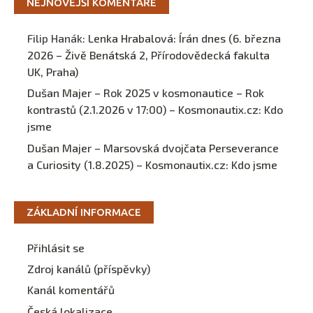
NEJNOVĚJŠÍ KOMENTÁŘE
Filip Hanák
:
Lenka Hrabalová: Írán dnes (6. března
2026 – Živě Benátská 2, Přírodovědecká fakulta
UK, Praha)
Dušan Majer – Rok 2025 v kosmonautice – Rok
kontrastů (2.1.2026 v 17:00) – Kosmonautix.cz
:
Kdo
jsme
Dušan Majer – Marsovská dvojčata Perseverance
a Curiosity (1.8.2025) – Kosmonautix.cz
:
Kdo jsme
ZÁKLADNÍ INFORMACE
Přihlásit se
Zdroj kanálů (příspěvky)
Kanál komentářů
Česká lokalizace