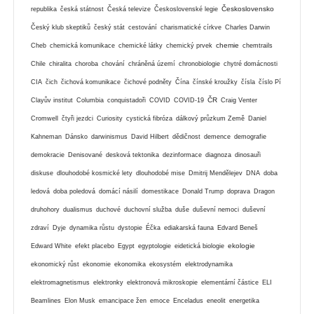
Československo
republika
česká státnost
Česká televize
Československé legie
Český klub skeptiků
český stát
cestování
charismatické církve
Charles Darwin
chemie
Cheb
chemická komunikace
chemické látky
chemický prvek
chemtrails
Chile
chiralita
choroba
chování
chráněná území
chronobiologie
chytré domácnosti
CIA
čich
čichová komunikace
čichové podněty
Čína
čínské kroužky
čísla
číslo Pí
ČR
Clayův institut
Columbia
conquistadoři
COVID
COVID-19
Craig Venter
Cromwell
čtyři jezdci
Curiosity
cystická fibróza
dálkový průzkum Země
Daniel
Kahneman
Dánsko
darwinismus
David Hilbert
dědičnost
demence
demografie
demokracie
Denisované
desková tektonika
dezinformace
diagnoza
dinosauři
diskuse
dlouhodobé kosmické lety
dlouhodobé mise
Dmitrij Mendělejev
DNA
doba
ledová
doba poledová
domácí násilí
domestikace
Donald Trump
doprava
Dragon
druhohory
dualismus
duchové
duchovní služba
duše
duševní nemoci
duševní
zdraví
Dyje
dynamika růstu
dystopie
Éčka
ediakarská fauna
Edvard Beneš
ekologie
Edward White
efekt placebo
Egypt
egyptologie
eidetická biologie
ekonomický růst
ekonomie
ekonomika
ekosystém
elektrodynamika
elektromagnetismus
elektronky
elektronová mikroskopie
elementární částice
ELI
Beamlines
Elon Musk
emancipace žen
emoce
Enceladus
eneolit
energetika