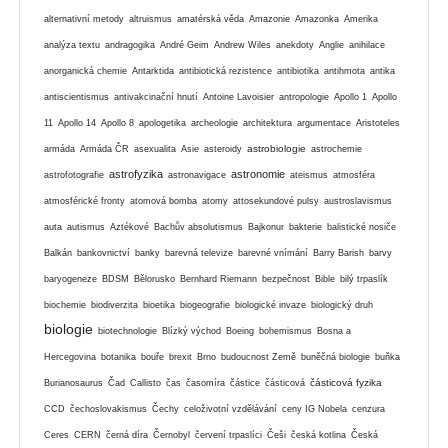
alternativní metody
altruismus
amatérská věda
Amazonie
Amazonka
Amerika
analýza textu
andragogika
André Geim
Andrew Wiles
anekdoty
Anglie
anihilace
anorganická chemie
Antarktida
antibiotická rezistence
antibiotika
antihmota
antika
antiscientismus
antivakcinační hnutí
Antoine Lavoisier
antropologie
Apollo 1
Apollo
11
Apollo 14
Apollo 8
apologetika
archeologie
architektura
argumentace
Aristoteles
astrobiologie
armáda
Armáda ČR
asexualita
Asie
asteroidy
astrochemie
astrofyzika
astronomie
astrofotografie
astronavigace
ateismus
atmosféra
atmosférické fronty
atomová bomba
atomy
attosekundové pulsy
austroslavismus
auta
autismus
Aztékové
Bachův absolutismus
Bajkonur
bakterie
balistické nosiče
Balkán
bankovnictví
banky
barevná televize
barevné vnímání
Barry Barish
barvy
baryogeneze
BDSM
Bělorusko
Bernhard Riemann
bezpečnost
Bible
bilý trpaslík
biochemie
biodiverzita
bioetika
biogeografie
biologické invaze
biologický druh
biologie
biotechnologie
Blízký východ
Boeing
bohemismus
Bosna a
Hercegovina
botanika
bouře
brexit
Brno
budoucnost Země
buněčná biologie
buňka
částicová fyzika
Burianosaurus
Čad
Callisto
čas
časomíra
částice
částicová
CCD
čechoslovakismus
Čechy
celoživotní vzdělávání
ceny IG Nobela
cenzura
Ceres
CERN
černá díra
Černobyl
červení trpaslíci
Češi
česká kotlina
Česká