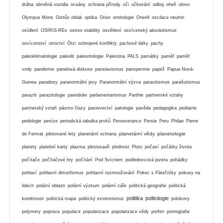
dráha
obrněná vozidla
oceány
ochrana přírody
oči
očkování
odboj
oheň
olovo
Olympus Mons
Oortův oblak
optika
Orion
ornitologie
Orwell
oscilace neutrin
osídlení
OSIRIS-REx
ostrov stability
osvětlení
osvícenský absolutismus
osvícenství
otroctví
Ötzi
ozbrojené konflikty
pachové látky
pachy
paleoklimatologie
paleolit
paleontologie
Palestina
PALS
památky
paměť
paměť
vody
pandemie
panelová diskuse
panslavismus
panspermie
papež
Papua Nová-
Guinea
paradoxy
paranormální jevy
Paranormální výzva
parasitismus
parašutismus
paraziti
parazitologie
pareidolie
parlamentarismus
Parthie
partnerské vztahy
partnerský vztah
pásmo Gazy
pastevectví
patologie
pavěda
pedagogika
pediatrie
pedologie
peníze
periodická tabulka prvků
Perseverance
Persie
Peru
Philae
Pierre
planetární vědy
planetologie
de Fermat
pilotované lety
planetární ochrana
planety
platební karty
plazma
plesiosauři
plodnost
Pluto
počasí
počátky života
počítače
počítačové hry
počítání
Pod Svícnem
podledovcová jezera
pohádky
pohlaví
pohlavní dimorfismus
pohlavní rozmnožování
Pokec s Pátečníky
pokusy na
lidech
polární oblasti
polární výzkum
polární záře
politická geografie
politická
politika
politologie
korektnost
politická mapa
politický extremismus
polokovy
polymery
poprava
populace
popularizace
popularizace vědy
porfen
pornografie