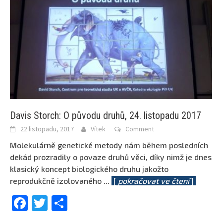
Davis Storch: O původu druhů, 24. listopadu 2017
22 listopadu, 2017
Vítek
Comment
Molekulárně genetické metody nám během posledních
dekád prozradily o povaze druhů věci, díky nimž je dnes
klasický koncept biologického druhu jakožto
reprodukčně izolovaného
...
[
pokračovat ve čtení
]
Facebook
Twitter
Share