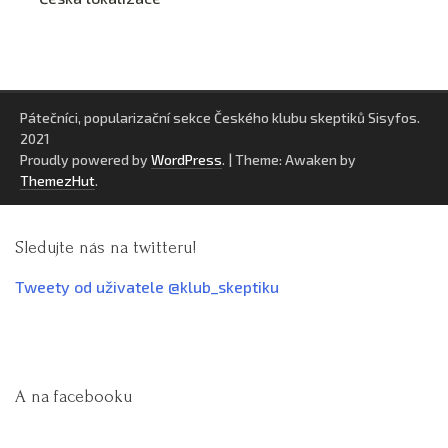
Pátečníci, popularizační sekce Českého klubu skeptiků Sisyfos.
2021
Proudly powered by
WordPress
.
|
Theme: Awaken by
ThemezHut
.
Sledujte nás na twitteru!
Tweety od uživatele @klub_skeptiku
A na facebooku