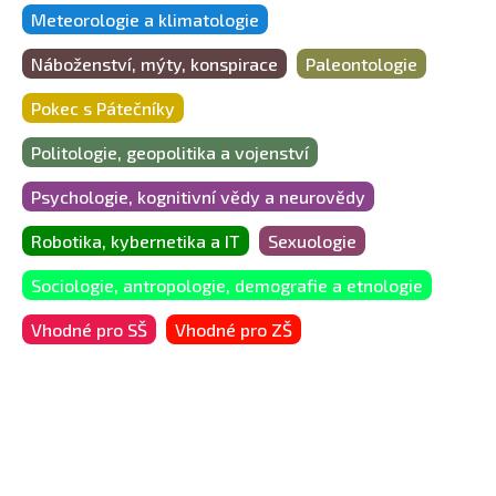
Meteorologie a klimatologie
Náboženství, mýty, konspirace
Paleontologie
Pokec s Pátečníky
Politologie, geopolitika a vojenství
Psychologie, kognitivní vědy a neurovědy
Robotika, kybernetika a IT
Sexuologie
Sociologie, antropologie, demografie a etnologie
Vhodné pro SŠ
Vhodné pro ZŠ