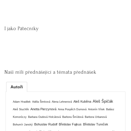
I jako Pátečníky
Naši milí přednášející a témata přednášek
Autoři
Aleš Špičák
Aleš Kuběna
Adam Hradilek
Adéla Šimková
Alena Lehnerová
Anetta Pierzynová
Aleš Stuchlík
Anna Pospěch Durnová
Antonín Vítek
Balász
Komoróczy
Barbara Oudová Holcátová
Barbora Šmídová
Barbora Urbanová
Bohuslav Rudolf
Břetislav Fajkus
Břetislav Tureček
Bohumír Janský