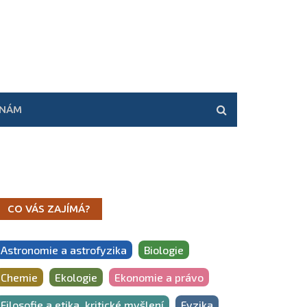
 NÁM
CO VÁS ZAJÍMÁ?
Astronomie a astrofyzika
Biologie
Chemie
Ekologie
Ekonomie a právo
Filosofie a etika, kritické myšlení
Fyzika