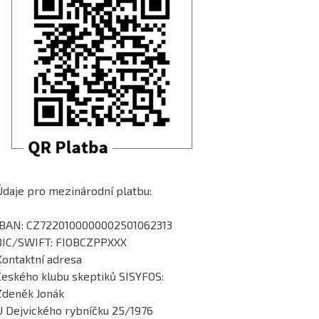
Údaje pro mezinárodní platbu:
IBAN: CZ7220100000002501062313
BIC/SWIFT: FIOBCZPPXXX
Kontaktní adresa
Českého klubu skeptiků SISYFOS:
Zdeněk Jonák
U Dejvického rybníčku 25/1976