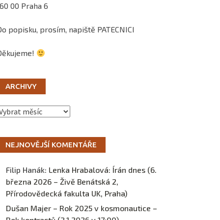
160 00 Praha 6
Do popisku, prosím, napiště PATECNICI
Děkujeme!
ARCHIVY
Archivy
NEJNOVĚJŠÍ KOMENTÁŘE
Filip Hanák
:
Lenka Hrabalová: Írán dnes (6.
března 2026 – Živě Benátská 2,
Přírodovědecká fakulta UK, Praha)
Dušan Majer – Rok 2025 v kosmonautice –
Rok kontrastů (2.1.2026 v 17:00) –