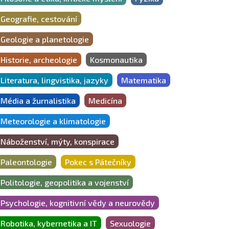
Geografie, cestování
Geologie a planetologie
Historie, archeologie
Kosmonautika
Literatura, lingvistika, jazyky
Matematika
Média a žurnalistika
Medicína
Meteorologie a klimatologie
Náboženství, mýty, konspirace
Paleontologie
Pokec s Pátečníky
Politologie, geopolitika a vojenství
Psychologie, kognitivní vědy a neurovědy
Robotika, kybernetika a IT
Sexuologie