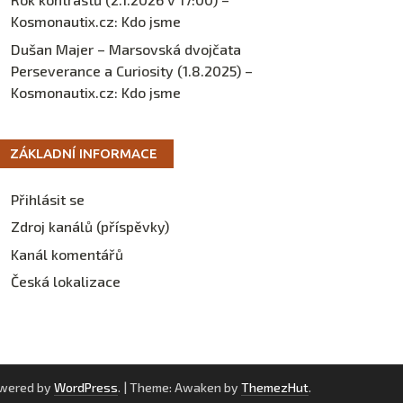
Kosmonautix.cz
:
Kdo jsme
Dušan Majer – Marsovská dvojčata
Perseverance a Curiosity (1.8.2025) –
Kosmonautix.cz
:
Kdo jsme
ZÁKLADNÍ INFORMACE
Přihlásit se
Zdroj kanálů (příspěvky)
Kanál komentářů
Česká lokalizace
owered by
WordPress
.
|
Theme: Awaken by
ThemezHut
.