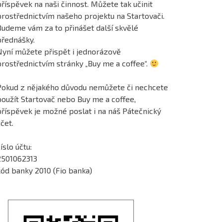
říspěvek na naši činnost. Můžete tak učinit
prostřednictvím našeho projektu na Startovači.
Budeme vám za to přinášet další skvělé
přednášky.
Nyní můžete přispět i jednorázově
prostřednictvím stránky „Buy me a coffee“.
Pokud z nějakého důvodu nemůžete či nechcete
použít Startovač nebo Buy me a coffee,
příspěvek je možné poslat i na náš Pátečnický
čet.
íslo účtu:
2501062313
kód banky 2010 (Fio banka)