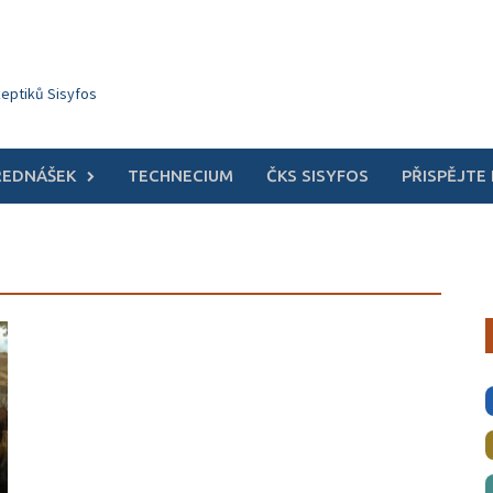
keptiků Sisyfos
ŘEDNÁŠEK
TECHNECIUM
ČKS SISYFOS
PŘISPĚJTE