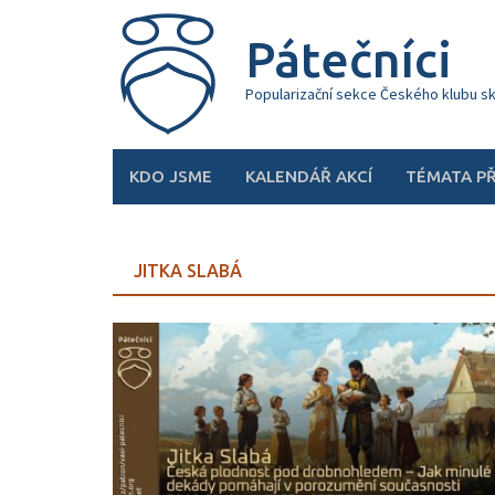
Skip
to
Pátečníci
content
Popularizační sekce Českého klubu s
KDO JSME
KALENDÁŘ AKCÍ
TÉMATA P
JITKA SLABÁ