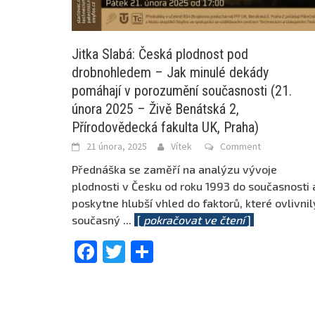
Jitka Slabá: Česká plodnost pod
drobnohledem – Jak minulé dekády
pomáhají v porozumění současnosti (21.
února 2025 – Živě Benátská 2,
Přírodovědecká fakulta UK, Praha)
21 února, 2025
Vítek
Comment
Přednáška se zaměří na analýzu vývoje
plodnosti v Česku od roku 1993 do současnosti 
poskytne hlubší vhled do faktorů, které ovlivnil
současný
...
[
pokračovat ve čtení
]
Facebook
Twitter
Share