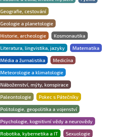
Geografie, cestování
Geologie a planetologie
Historie, archeologie
Kosmonautika
Literatura, lingvistika, jazyky
Matematika
Média a žurnalistika
Medicína
Meteorologie a klimatologie
Náboženství, mýty, konspirace
Paleontologie
Pokec s Pátečníky
Politologie, geopolitika a vojenství
Psychologie, kognitivní vědy a neurovědy
Robotika, kybernetika a IT
Sexuologie