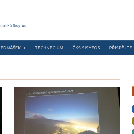
keptiků Sisyfos
ŘEDNÁŠEK
TECHNECIUM
ČKS SISYFOS
PŘISPĚJTE