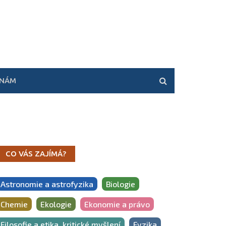
 NÁM
CO VÁS ZAJÍMÁ?
Astronomie a astrofyzika
Biologie
Chemie
Ekologie
Ekonomie a právo
Filosofie a etika, kritické myšlení
Fyzika