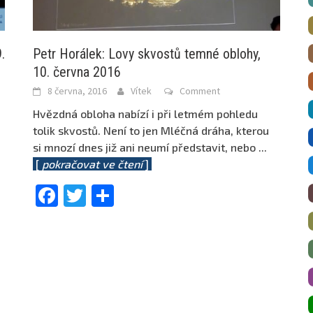
.
Petr Horálek: Lovy skvostů temné oblohy,
10. června 2016
8 června, 2016
Vítek
Comment
Hvězdná obloha nabízí i při letmém pohledu
tolik skvostů. Není to jen Mléčná dráha, kterou
si mnozí dnes již ani neumí představit, nebo
...
[
pokračovat ve čtení
]
m
Facebook
Twitter
Share