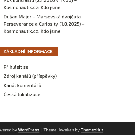
Kosmonautix.cz
:
Kdo jsme
Dušan Majer – Marsovská dvojčata
Perseverance a Curiosity (1.8.2025) –
Kosmonautix.cz
:
Kdo jsme
ZÁKLADNÍ INFORMACE
Přihlásit se
Zdroj kanálů (příspěvky)
Kanál komentářů
Česká lokalizace
owered by
WordPress
.
|
Theme: Awaken by
ThemezHut
.