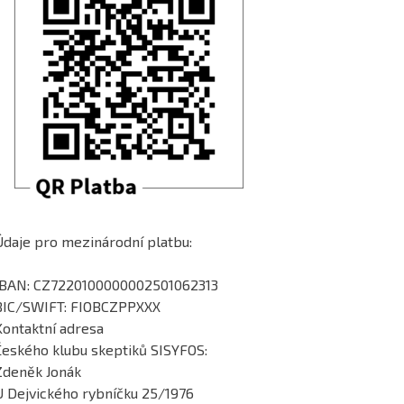
Údaje pro mezinárodní platbu:
IBAN: CZ7220100000002501062313
BIC/SWIFT: FIOBCZPPXXX
Kontaktní adresa
Českého klubu skeptiků SISYFOS:
Zdeněk Jonák
U Dejvického rybníčku 25/1976