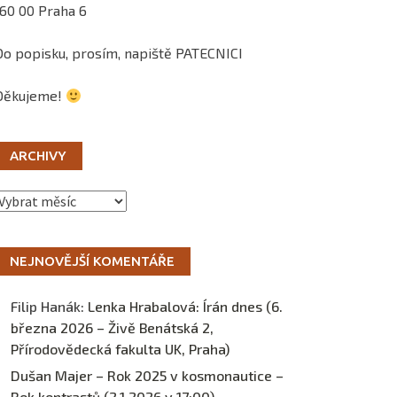
160 00 Praha 6
Do popisku, prosím, napiště PATECNICI
Děkujeme!
ARCHIVY
Archivy
NEJNOVĚJŠÍ KOMENTÁŘE
Filip Hanák
:
Lenka Hrabalová: Írán dnes (6.
března 2026 – Živě Benátská 2,
Přírodovědecká fakulta UK, Praha)
Dušan Majer – Rok 2025 v kosmonautice –
Rok kontrastů (2.1.2026 v 17:00) –