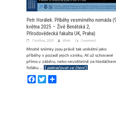
Petr Horálek: Příběhy vesmírného nomáda (9
května 2025 – Živě Benátská 2,
Přírodovědecká fakulta UK, Praha)
7 května, 2025
Vítek
Comment
Mnohé snímky jsou právě tak unikátní jako
příběhy v pozadí jejich vzniku. Ať už schované
přímo v záběru, nebo neviditelně za hledáčke
foťáku
...
[
pokračovat ve čtení
]
Facebook
Twitter
Share