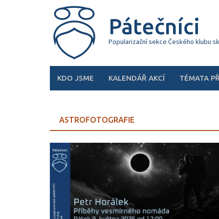
Skip
to
Pátečníci
content
Popularizační sekce Českého klubu s
KDO JSME
KALENDÁŘ AKCÍ
TÉMATA P
ASTROFOTOGRAFIE