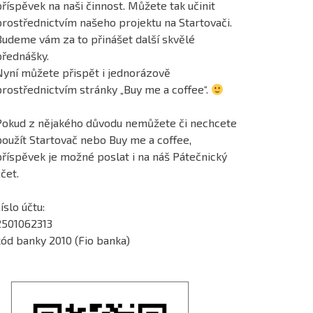
říspěvek na naši činnost. Můžete tak učinit
prostřednictvím našeho projektu na Startovači.
Budeme vám za to přinášet další skvělé
přednášky.
Nyní můžete přispět i jednorázově
prostřednictvím stránky „Buy me a coffee“.
Pokud z nějakého důvodu nemůžete či nechcete
použít Startovač nebo Buy me a coffee,
příspěvek je možné poslat i na náš Pátečnický
čet.
íslo účtu:
2501062313
kód banky 2010 (Fio banka)