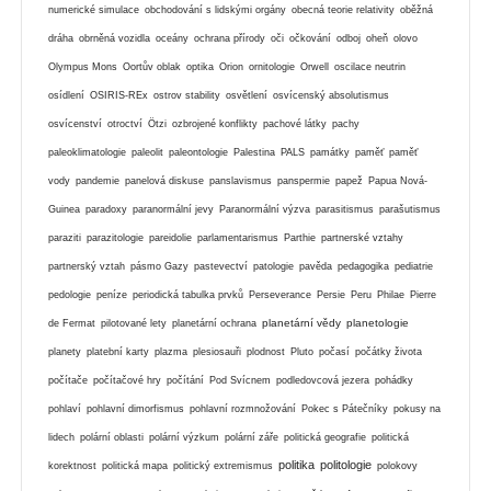
numerické simulace
obchodování s lidskými orgány
obecná teorie relativity
oběžná
dráha
obrněná vozidla
oceány
ochrana přírody
oči
očkování
odboj
oheň
olovo
Olympus Mons
Oortův oblak
optika
Orion
ornitologie
Orwell
oscilace neutrin
osídlení
OSIRIS-REx
ostrov stability
osvětlení
osvícenský absolutismus
osvícenství
otroctví
Ötzi
ozbrojené konflikty
pachové látky
pachy
paleoklimatologie
paleolit
paleontologie
Palestina
PALS
památky
paměť
paměť
vody
pandemie
panelová diskuse
panslavismus
panspermie
papež
Papua Nová-
Guinea
paradoxy
paranormální jevy
Paranormální výzva
parasitismus
parašutismus
paraziti
parazitologie
pareidolie
parlamentarismus
Parthie
partnerské vztahy
partnerský vztah
pásmo Gazy
pastevectví
patologie
pavěda
pedagogika
pediatrie
pedologie
peníze
periodická tabulka prvků
Perseverance
Persie
Peru
Philae
Pierre
planetární vědy
planetologie
de Fermat
pilotované lety
planetární ochrana
planety
platební karty
plazma
plesiosauři
plodnost
Pluto
počasí
počátky života
počítače
počítačové hry
počítání
Pod Svícnem
podledovcová jezera
pohádky
pohlaví
pohlavní dimorfismus
pohlavní rozmnožování
Pokec s Pátečníky
pokusy na
lidech
polární oblasti
polární výzkum
polární záře
politická geografie
politická
politika
politologie
korektnost
politická mapa
politický extremismus
polokovy