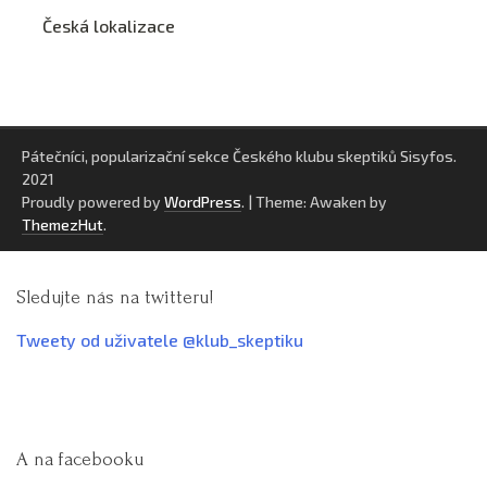
Česká lokalizace
Pátečníci, popularizační sekce Českého klubu skeptiků Sisyfos.
2021
Proudly powered by
WordPress
.
|
Theme: Awaken by
ThemezHut
.
Sledujte nás na twitteru!
Tweety od uživatele @klub_skeptiku
A na facebooku