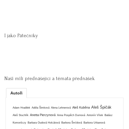
I jako Pátečníky
Naši milí přednášející a témata přednášek
Autoři
Aleš Špičák
Aleš Kuběna
Adam Hradilek
Adéla Šimková
Alena Lehnerová
Anetta Pierzynová
Aleš Stuchlík
Anna Pospěch Durnová
Antonín Vítek
Balász
Komoróczy
Barbara Oudová Holcátová
Barbora Šmídová
Barbora Urbanová