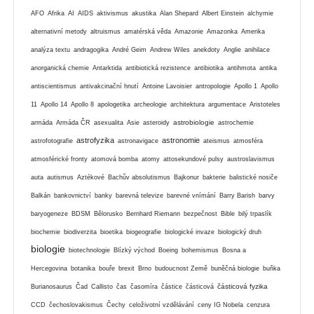
AFO
Afrika
AI
AIDS
aktivismus
akustika
Alan Shepard
Albert Einstein
alchymie
alternativní metody
altruismus
amatérská věda
Amazonie
Amazonka
Amerika
analýza textu
andragogika
André Geim
Andrew Wiles
anekdoty
Anglie
anihilace
anorganická chemie
Antarktida
antibiotická rezistence
antibiotika
antihmota
antika
antiscientismus
antivakcinační hnutí
Antoine Lavoisier
antropologie
Apollo 1
Apollo
11
Apollo 14
Apollo 8
apologetika
archeologie
architektura
argumentace
Aristoteles
astrobiologie
armáda
Armáda ČR
asexualita
Asie
asteroidy
astrochemie
astrofyzika
astronomie
astrofotografie
astronavigace
ateismus
atmosféra
atmosférické fronty
atomová bomba
atomy
attosekundové pulsy
austroslavismus
auta
autismus
Aztékové
Bachův absolutismus
Bajkonur
bakterie
balistické nosiče
Balkán
bankovnictví
banky
barevná televize
barevné vnímání
Barry Barish
barvy
baryogeneze
BDSM
Bělorusko
Bernhard Riemann
bezpečnost
Bible
bilý trpaslík
biochemie
biodiverzita
bioetika
biogeografie
biologické invaze
biologický druh
biologie
biotechnologie
Blízký východ
Boeing
bohemismus
Bosna a
Hercegovina
botanika
bouře
brexit
Brno
budoucnost Země
buněčná biologie
buňka
částicová fyzika
Burianosaurus
Čad
Callisto
čas
časomíra
částice
částicová
CCD
čechoslovakismus
Čechy
celoživotní vzdělávání
ceny IG Nobela
cenzura