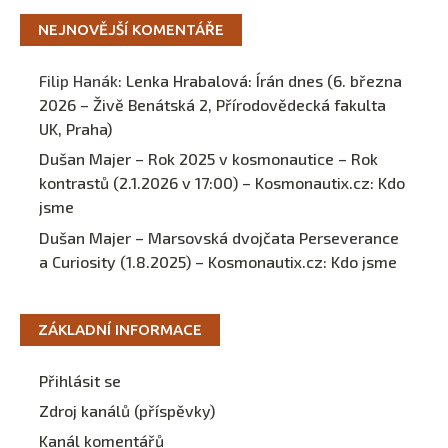
NEJNOVĚJŠÍ KOMENTÁŘE
Filip Hanák
:
Lenka Hrabalová: Írán dnes (6. března
2026 – Živě Benátská 2, Přírodovědecká fakulta
UK, Praha)
Dušan Majer – Rok 2025 v kosmonautice – Rok
kontrastů (2.1.2026 v 17:00) – Kosmonautix.cz
:
Kdo
jsme
Dušan Majer – Marsovská dvojčata Perseverance
a Curiosity (1.8.2025) – Kosmonautix.cz
:
Kdo jsme
ZÁKLADNÍ INFORMACE
Přihlásit se
Zdroj kanálů (příspěvky)
Kanál komentářů