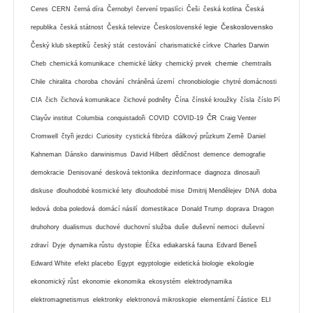
Ceres
CERN
černá díra
Černobyl
červení trpaslíci
Češi
česká kotlina
Česká
Československo
republika
česká státnost
Česká televize
Československé legie
Český klub skeptiků
český stát
cestování
charismatické církve
Charles Darwin
chemie
Cheb
chemická komunikace
chemické látky
chemický prvek
chemtrails
Chile
chiralita
choroba
chování
chráněná území
chronobiologie
chytré domácnosti
CIA
čich
čichová komunikace
čichové podněty
Čína
čínské kroužky
čísla
číslo Pí
ČR
Clayův institut
Columbia
conquistadoři
COVID
COVID-19
Craig Venter
Cromwell
čtyři jezdci
Curiosity
cystická fibróza
dálkový průzkum Země
Daniel
Kahneman
Dánsko
darwinismus
David Hilbert
dědičnost
demence
demografie
demokracie
Denisované
desková tektonika
dezinformace
diagnoza
dinosauři
diskuse
dlouhodobé kosmické lety
dlouhodobé mise
Dmitrij Mendělejev
DNA
doba
ledová
doba poledová
domácí násilí
domestikace
Donald Trump
doprava
Dragon
druhohory
dualismus
duchové
duchovní služba
duše
duševní nemoci
duševní
zdraví
Dyje
dynamika růstu
dystopie
Éčka
ediakarská fauna
Edvard Beneš
ekologie
Edward White
efekt placebo
Egypt
egyptologie
eidetická biologie
ekonomický růst
ekonomie
ekonomika
ekosystém
elektrodynamika
elektromagnetismus
elektronky
elektronová mikroskopie
elementární částice
ELI