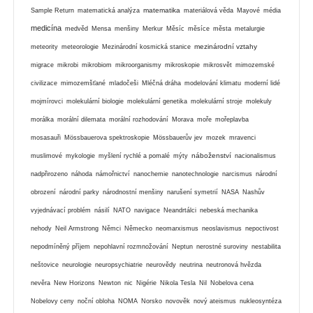
matematika
Sample Return
matematická analýza
materiálová věda
Mayové
média
medicína
medvěd
Mensa
menšiny
Merkur
Měsíc
měsíce
města
metalurgie
mezinárodní vztahy
meteority
meteorologie
Mezinárodní kosmická stanice
migrace
mikrobi
mikrobiom
mikroorganismy
mikroskopie
mikrosvět
mimozemské
civilizace
mimozemšťané
mladočeši
Mléčná dráha
modelování klimatu
moderní lidé
mojmírovci
molekulární biologie
molekulární genetika
molekulární stroje
molekuly
morálka
morální dilemata
morální rozhodování
Morava
moře
mořeplavba
mosasauři
Mössbauerova spektroskopie
Mössbauerův jev
mozek
mravenci
náboženství
muslimové
mykologie
myšlení rychlé a pomalé
mýty
nacionalismus
nadpřirozeno
náhoda
námořnictví
nanochemie
nanotechnologie
narcismus
národní
obrození
národní parky
národnostní menšiny
narušení symetrií
NASA
Nashův
vyjednávací problém
násilí
NATO
navigace
Neandrtálci
nebeská mechanika
nehody
Neil Armstrong
Němci
Německo
neomarxismus
neoslavismus
nepoctivost
nepodmíněný příjem
nepohlavní rozmnožování
Neptun
nerostné suroviny
nestabilita
neštovice
neurologie
neuropsychiatrie
neurovědy
neutrina
neutronová hvězda
nevěra
New Horizons
Newton
nic
Nigérie
Nikola Tesla
Nil
Nobelova cena
Nobelovy ceny
noční obloha
NOMA
Norsko
novověk
nový ateismus
nukleosyntéza