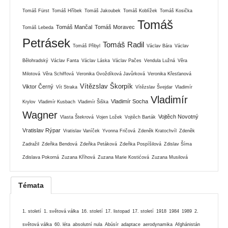
Tomáš Fürst
Tomáš Hříbek
Tomáš Jakoubek
Tomáš Koblížek
Tomáš Kosička
Tomáš
Tomáš Mančal
Tomáš Moravec
Tomáš Lebeda
Petrásek
Tomáš Radil
Tomáš Přibyl
Václav Bára
Václav
Bělohradský
Václav Fanta
Václav Láska
Václav Pačes
Vendula Lužná
Věra
Milotová
Věra Schiffová
Veronika Gvoždíková Javůrková
Veronika Křesťanová
Vítězslav Škorpík
Viktor Černý
Vít Straka
Vítězslav Švejdar
Vladimír
Vladimír
Vladimír Socha
Krylov
Vladimír Kusbach
Vladimír Šiška
Wagner
Vojtěch Novotný
Vlasta Štekrová
Vojen Ložek
Vojtěch Barták
Vratislav Rýpar
Vratislav Vaníček
Yvonna Fričová
Zdeněk Kratochvíl
Zdeněk
Zadražil
Zdeňka Bendová
Zdeňka Petáková
Zdeňka Pospíšilová
Zdislav Šíma
Zdislava Pokorná
Zuzana Kříhová
Zuzana Marie Kostićová
Zuzana Musilová
Témata
1. století
1. světová válka
16. století
17. listopad
17. století
1918
1984
1989
2.
světová válka
60. léta
absolutní nula
Abúsír
adaptace
aerodynamika
Afghánistán