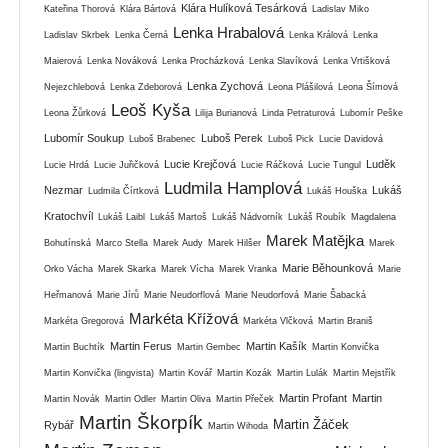
Klára Hulíková Tesárková
Kateřina Thorová
Klára Bártová
Ladislav Miko
Lenka Hrabalová
Ladislav Skrbek
Lenka Černá
Lenka Králová
Lenka
Maierová
Lenka Nováková
Lenka Procházková
Lenka Slavíková
Lenka Vrtišková
Lenka Zychová
Nejezchlebová
Lenka Zdeborová
Leona Plášilová
Leona Šímová
Leoš Kyša
Leona Žůrková
Lilija Burianová
Linda Petraturová
Lubomír Peške
Lubomír Soukup
Luboš Perek
Luboš Brabenec
Luboš Pick
Lucie Davidová
Lucie Krejčová
Luděk
Lucie Hrdá
Lucie Juřičková
Lucie Ráčková
Lucie Tungul
Ludmila Hamplová
Nezmar
Lukáš
Ludmila Čírtková
Lukáš Houška
Kratochvíl
Lukáš Laibl
Lukáš Martoš
Lukáš Nádvorník
Lukáš Roubík
Magdalena
Marek Matějka
Bohutínská
Marco Stella
Marek Audy
Marek Hilšer
Marek
Marie Běhounková
Orko Vácha
Marek Skarka
Marek Vícha
Marek Vranka
Marie
Heřmanová
Marie Jírů
Marie Neudorflová
Marie Neudorfová
Marie Šabacká
Markéta Křížová
Markéta Gregorová
Markéta Vlčková
Martin Braniš
Martin Ferus
Martin Kašík
Martin Buchtík
Martin Gembec
Martin Konvička
Martin Konvička (lingvista)
Martin Kovář
Martin Kozák
Martin Lulák
Martin Mejstřík
Martin Profant
Martin
Martin Novák
Martin Odler
Martin Oliva
Martin Přeček
Martin Škorpík
Martin Žáček
Rybář
Martin Wihoda