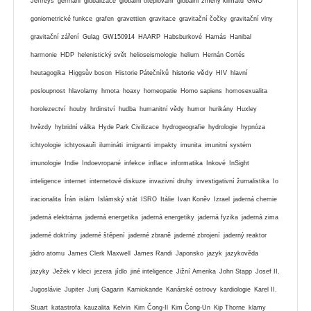
Jeffreys
germáni
globalizace
globální oteplování
globální zmeny klimatu
GMO
goniometrické funkce
grafen
gravettien
gravitace
gravitační čočky
gravitační vlny
gravitační záření
Gulag
GW150914
HAARP
Habsburkové
Hamás
Hanibal
harmonie
HDP
helenistický svět
helioseismologie
helium
Hernán Cortés
historie vědy
heutagogika
Higgsův boson
Historie Pátečníků
HIV
hlavní
posloupnost
hlavolamy
hmota
hoaxy
homeopatie
Homo sapiens
homosexualita
horolezectví
houby
hrdinství
hudba
humanitní vědy
humor
hurikány
Huxley
hvězdy
hybridní válka
Hyde Park Civilizace
hydrogeografie
hydrologie
hypnóza
ichtyologie
ichtyosauři
ilumináti
imigranti
impakty
imunita
imunitní systém
imunologie
Indie
Indoevropané
infekce
inflace
informatika
Inkové
InSight
inteligence
internet
internetové diskuze
invazivní druhy
investigativní žurnalistika
Io
iracionalita
Írán
islám
Islámský stát
ISRO
Itálie
Ivan Koněv
Izrael
jaderná chemie
jaderná elektrárna
jaderná energetika
jaderná energetiky
jaderná fyzika
jaderná zima
jaderné doktríny
jaderné štěpení
jaderné zbraně
jaderné zbrojení
jaderný reaktor
jádro atomu
James Clerk Maxwell
James Randi
Japonsko
jazyk
jazykověda
jazyky
Ježek v kleci
jezera
jídlo
jiné inteligence
Jižní Amerika
John Stapp
Josef II.
Jugoslávie
Jupiter
Jurij Gagarin
Kamiokande
Kanárské ostrovy
kardiologie
Karel II.
Stuart
katastrofa
kauzalita
Kelvin
Kim Čong-Il
Kim Čong-Un
Kip Thorne
klamy