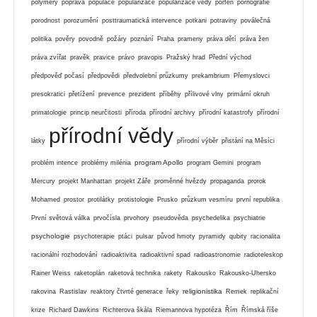
polymery
poprava
populace
popularizace
popularizace vědy
porfen
pornografie
porodnost
porozumění
posttraumatická intervence
potkani
potraviny
poválečná
politika
pověry
povodně
požáry
poznání
Praha
prameny
práva dětí
práva žen
práva zvířat
pravěk
pravice
právo
pravopis
Pražský hrad
Přední východ
předpověď počasí
předpovědi
předvolební průzkumy
prekambrium
Přemyslovci
presokratici
přetížení
prevence
prezident
příběhy
přílivové vlny
primární okruh
primatologie
princip neurčitosti
příroda
přírodní archivy
přírodní katastrofy
přírodní
přírodní vědy
látky
přírodní výběr
přistání na Měsíci
program Apollo
problém intence
problémy milénia
program Gemini
program
Mercury
projekt Manhattan
projekt Záře
proměnné hvězdy
propaganda
prorok
Mohamed
prostor
protilátky
protistologie
Prusko
průzkum vesmíru
první republika
První světová válka
prvočísla
prvohory
pseudověda
psychedelika
psychiatrie
psychologie
psychoterapie
ptáci
pulsar
původ hmoty
pyramidy
qubity
racionalita
racionální rozhodování
radioaktivita
radioaktivní spad
radioastronomie
radioteleskop
Rainer Weiss
raketoplán
raketová technika
rakety
Rakousko
Rakousko-Uhersko
religionistika
rakovina
Rastislav
reaktory čtvrté generace
řeky
Remek
replikační
krize
Richard Dawkins
Richterova škála
Riemannova hypotéza
Řím
Římská říše