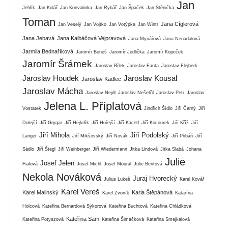
Jan
Jehlík
Jan Kolář
Jan Konvalinka
Jan Rybář
Jan Špaček
Jan Stěnička
Toman
Jana Cíglerová
Jan Veselý
Jan Vojtko
Jan Votýpka
Jan Wintr
Jana Jebavá
Jana Kalbáčová Vejpravová
Jana Mynářová
Jana Nenadalová
Jarmila Bednaříková
Jaromír Beneš
Jaromír Jedlička
Jaromír Kopeček
Jaromír Šrámek
Jaroslav Bílek
Jaroslav Fanta
Jaroslav Flejberk
Jaroslav Houdek
Jaroslav Kousal
Jaroslav Kadlec
Jaroslav Mácha
Jaroslav Nejdl
Jaroslav Nešetřil
Jaroslav Petr
Jaroslav
Jelena L. Příplatová
Vostatek
Jindřich Šídlo
Jiří Černý
Jiří
Dolejší
Jiří Grygar
Jiří Hejkrlík
Jiří Hořejší
Jiří Kacetl
Jiří Kocourek
Jiří Kříž
Jiří
Jiří Mihola
Jiří Podolský
Langer
Jiří Mikšovský
Jiří Novák
Jiří Přibáň
Jiří
Sádlo
Jiří Štegl
Jiří Weinberger
Jiří Wiedermann
Jitka Lindová
Jitka Slabá
Johana
Julie
Josef Jelen
Fialová
Josef Michl
Josef Moural
Julie Beritová
Nekola Nováková
Juraj Hvorecký
Julius Lukeš
Karel Kovář
Karel Vereš
Karel Malinský
Karla Štěpánová
Karel Zvoník
Katarína
Holcová
Kateřina Bernardová Sýkorová
Kateřina Buchtová
Kateřina Chládková
Kateřina Sam
Kateřina Potyszová
Kateřina Šimáčková
Kateřina Smejkalová