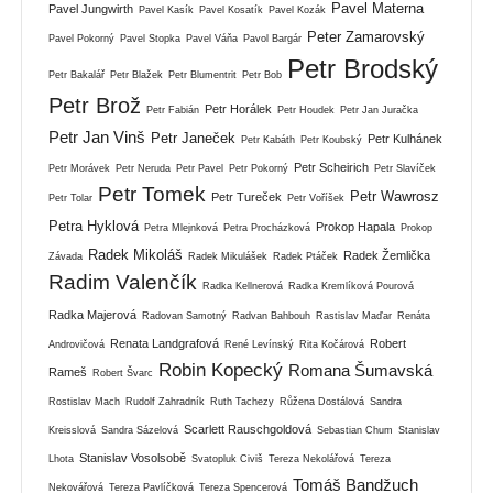
Pavel Materna
Pavel Jungwirth
Pavel Kasík
Pavel Kosatík
Pavel Kozák
Peter Zamarovský
Pavel Pokorný
Pavel Stopka
Pavel Váňa
Pavol Bargár
Petr Brodský
Petr Bakalář
Petr Blažek
Petr Blumentrit
Petr Bob
Petr Brož
Petr Horálek
Petr Fabián
Petr Houdek
Petr Jan Juračka
Petr Jan Vinš
Petr Janeček
Petr Kulhánek
Petr Kabáth
Petr Koubský
Petr Scheirich
Petr Morávek
Petr Neruda
Petr Pavel
Petr Pokorný
Petr Slavíček
Petr Tomek
Petr Wawrosz
Petr Tureček
Petr Tolar
Petr Voříšek
Petra Hyklová
Prokop Hapala
Petra Mlejnková
Petra Procházková
Prokop
Radek Mikoláš
Radek Žemlička
Závada
Radek Mikulášek
Radek Ptáček
Radim Valenčík
Radka Kellnerová
Radka Kremlíková Pourová
Radka Majerová
Radovan Samotný
Radvan Bahbouh
Rastislav Maďar
Renáta
Renata Landgrafová
Robert
Androvičová
René Levínský
Rita Kočárová
Robin Kopecký
Romana Šumavská
Rameš
Robert Švarc
Rostislav Mach
Rudolf Zahradník
Ruth Tachezy
Růžena Dostálová
Sandra
Scarlett Rauschgoldová
Kreisslová
Sandra Sázelová
Sebastian Chum
Stanislav
Stanislav Vosolsobě
Lhota
Svatopluk Civiš
Tereza Nekolářová
Tereza
Tomáš Bandžuch
Nekovářová
Tereza Pavlíčková
Tereza Spencerová