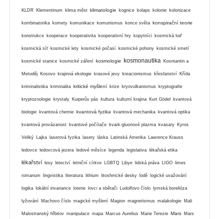
klimatologie
KLDR
Klementinum
klima měst
kognice
kolaps
kolonie
kolonizace
konspirační teorie
kombinatorika
komety
komunikace
komunismus
konce světa
konstrukce
kooperace
kooperativita
kooperativní hry
kopytníci
kosmická loď
kosmická síť
kosmické lety
kosmické počasí
kosmické pohony
kosmické smetí
kosmonautika
kosmologie
kosmické stanice
kosmické záření
Kosntantin a
Metoděj
Kosovo
krajinná ekologie
krasové jevy
kreacionismus
křesťanství
Křída
kritické myšlení
kriminalistika
kriminalita
krize
kryovulkanismus
kryptografie
kryptozoologie
krystaly
Kuiperův pás
kultura
kulturní krajina
Kurt Gödel
kvantová
kvantová fyzika
biologie
kvantová chemie
kvantová mechanika
kvantová optika
kvantová provázanost
kvantové počítače
kvark-gluonové plazma
kvasary
Kyros
Veliký
Lajka
laserová fyzika
lasery
láska
Latinská Amerika
Lawrence Krauss
ledovce
ledovcová jezera
ledové měsíce
legenda
legislativa
lékařská etika
lékařství
lesy
letectví
letniční církve
LGBTQ
Libye
lidská práva
LIGO
limes
romanum
lingvistika
literatura
lithium
litosferické desky
lodě
logické uvažování
logika
lokální invariance
loterie
lovci a sběrači
Ludolfovo číslo
lymská borelióza
lyžování
Machovo číslo
magické myšlení
Magion
magnetismus
malakologie
Mali
Mars
Malostranský hřbitov
manipulace
mapa
Marcus Aurelius
Marie Terezie
Mars