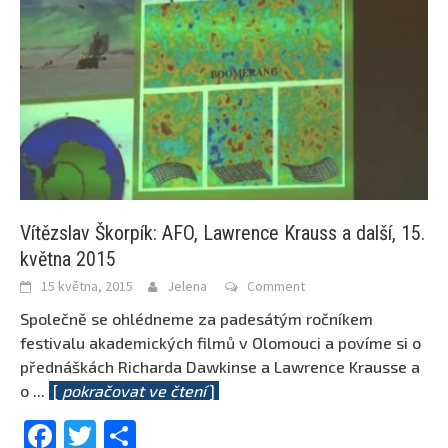
Vítězslav Škorpík: AFO, Lawrence Krauss a další, 15.
května 2015
15 května, 2015
Jelena
Comment
Společně se ohlédneme za padesátým ročníkem
festivalu akademických filmů v Olomouci a povíme si o
přednáškách Richarda Dawkinse a Lawrence Krausse a
o
...
[
pokračovat ve čtení
]
Facebook
Twitter
Share