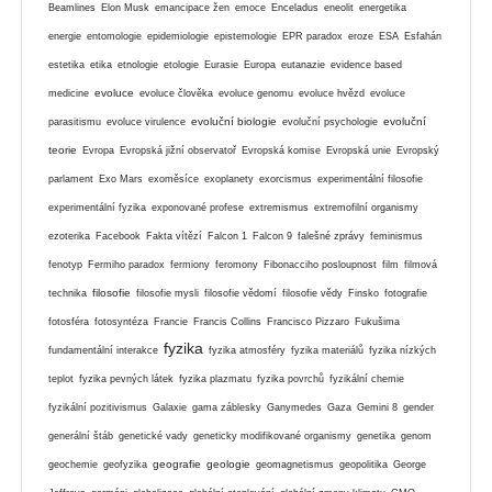
Beamlines
Elon Musk
emancipace žen
emoce
Enceladus
eneolit
energetika
energie
entomologie
epidemiologie
epistemologie
EPR paradox
eroze
ESA
Esfahán
estetika
etika
etnologie
etologie
Eurasie
Europa
eutanazie
evidence based
evoluce
medicine
evoluce člověka
evoluce genomu
evoluce hvězd
evoluce
evoluční biologie
evoluční
parasitismu
evoluce virulence
evoluční psychologie
teorie
Evropa
Evropská jižní observatoř
Evropská komise
Evropská unie
Evropský
parlament
Exo Mars
exoměsíce
exoplanety
exorcismus
experimentální filosofie
experimentální fyzika
exponované profese
extremismus
extremofilní organismy
ezoterika
Facebook
Fakta vítězí
Falcon 1
Falcon 9
falešné zprávy
feminismus
fenotyp
Fermiho paradox
fermiony
feromony
Fibonacciho posloupnost
film
filmová
filosofie
technika
filosofie mysli
filosofie vědomí
filosofie vědy
Finsko
fotografie
fotosféra
fotosyntéza
Francie
Francis Collins
Francisco Pizzaro
Fukušima
fyzika
fundamentální interakce
fyzika atmosféry
fyzika materiálů
fyzika nízkých
teplot
fyzika pevných látek
fyzika plazmatu
fyzika povrchů
fyzikální chemie
fyzikální pozitivismus
Galaxie
gama záblesky
Ganymedes
Gaza
Gemini 8
gender
generální štáb
genetické vady
geneticky modifikované organismy
genetika
genom
geografie
geologie
geochemie
geofyzika
geomagnetismus
geopolitika
George