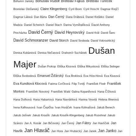
Bohuslav Rudolf
Břetislav Fajkus
Břetislav Tureček
Bohumír Janský
Claire Klingenberg
Bronislav Ostřanský
Cyril Brom
Cyril Hoschl
Dagmar Krejčí
Dan Černý
Dagmar Lálová
Dan Bárta
Dana Drábová
Daniel Koťátko
Daniel
Madzia
Daniel Scheirich
Daniel Stach
Darina Vymětalíková
David Anthony
David Černý
David Heyrovský
Procházka
David Král
David Šanc
David Schmoranzer
David Storch
David Svoboda
David Vokrouhlický
Dušan
Denisa Kubániová
Denisa Nečasová
Drahomír Suchánek
Majer
Dušan Prokop
Eliška Klozová
Eliška Mikysková
Eliška Selinger
Emanuel Žďárský
Eliška Svobodová
Eva Broklová
Eva Höschlová
Eva Klusová
Eva Kundtová Klocová
František
Fatima Cvrčková
Filip Tvrdý
František Flodr
Morkes
František Novotný
František Wald
Galina Kopaněvová
Hana Čížková
Hana Dufková
Hana Habartová
Hana Navrátilová
Hanina Veselá
Helena Illnerová
Irena Kalhousová
Ivan Čepička
Ivan Horáček
Ivana Kolmašová
Jakub Benech
Jakub Jelínek
Jakub Kroulík
Jakub Kroulík-Klingenberg
Jakub Rozehnal
Jakub
Jan Fábry
Jan
Szánzo
Jan A. Kozák
Jan Bičovský
Jan Černý
Jan Havlíček
Jan Hlaváč
Jan Janko
Havlík
Jan Hora
Jan Hrubecký
Jan Janek
Jan