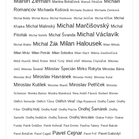
Martin Zeman
Michael
Martina Boháčová
Matouš Pilnáček
Romancov
Michaela Košová
Michaela Studená
Michaela Zemková
Michal
Michal Belda
Michal Bursa
Michal Hoskovec
Michal Jeníček
Michal Křížek
Michal Marčišovský
Michal Malinský
Michal
Křupka
Michal Václavík
Pitoňák
Michal Švanda
Michal Stehlík
Milan Halousek
Michal Žák
Michal Walter
Milan Mihola
Milan Mráz
Milan Petrák
Milan Sobotka
Milan Vlach
Milena Josefovičová
Miloš Husník
Miloš Rotter
Miloš Tichý
Miloš Uhlíř
Miloslav Chytráček
Miloslav
Miloslav Špecián
Mirko Rokyta
Miroslav Bárta
Jirků
Miloslav Šindelář
Miroslav Havránek
Miroslav Brož
Miroslav Horký
Miroslav Kutal
Miroslav Kutílek
Miroslav Petříček
Miroslav Mareš
Miroslav
Scheinost
Monika Barton
Monika Mareková
Nina Andrš Fárová
Norbert Werner
Oldřich Vinař
Oldřich Semerák
Oldřich Tůma
Olga Ryparová
Ondřej Čadek
Ondřej
Ondřej Šamárek
Ondřej Holý
Fišer
Ondřej Kolář
Ondřej Pejcha
Ondřej
Ondřej Vencálek
Santolík
Ondřej Sedláček
Ondřej Šrámek
Otakar Foltýn
Otakar
Funda
Patrik Doldžev
Patrik Kořenář
Paul Ermite
Paulína Tabery
Pavel Bakule
Pavel Cejnar
Pavel Gabzdyl
Pavel Boháček
Pavel Cagaš
Pavel Frič