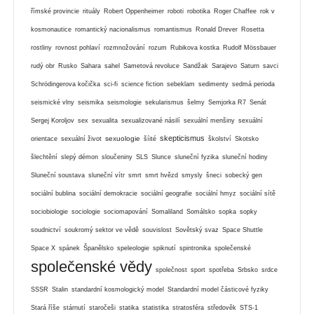
římské provincie
rituály
Robert Oppenheimer
roboti
robotika
Roger Chaffee
rok v
kosmonautice
romantický nacionalismus
romantismus
Ronald Drever
Rosetta
rostliny
rovnost pohlaví
rozmnožování
rozum
Rubikova kostka
Rudolf Mössbauer
rudý obr
Rusko
Sahara
sahel
Sametová revoluce
Sandžak
Sarajevo
Saturn
savci
Schrödingerova kočička
sci-fi
science fiction
sebeklam
sedimenty
sedmá perioda
seismické vlny
seismika
seismologie
sekularismus
šelmy
Semjorka R7
Senát
Sergej Koroljov
sex
sexualita
sexualizované násilí
sexuální menšiny
sexuální
skepticismus
sexuologie
orientace
sexuální život
šíité
školství
Skotsko
šlechtění
slepý démon
sloučeniny
SLS
Slunce
sluneční fyzika
sluneční hodiny
Sluneční soustava
sluneční vítr
smrt
smrt hvězd
smysly
šneci
sobecký gen
sociální bublina
sociální demokracie
sociální geografie
sociální hmyz
sociální sítě
sociobiologie
sociologie
sociomapování
Somaliland
Somálsko
sopka
sopky
soudnictví
soukromý sektor ve vědě
souvislost
Sovětský svaz
Space Shuttle
Space X
spánek
Španělsko
speleologie
spiknutí
spintronika
společenské
společenské vědy
společnost
sport
spotřeba
Srbsko
srdce
SSSR
Stalin
standardní kosmologický model
Standardní model částicové fyziky
Stará říše
stárnutí
staročeši
statika
statistika
stratosféra
středověk
STS-1