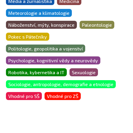
Média a žurnalistika
Medicína
Meteorologie a klimatologie
Náboženství, mýty, konspirace
Paleontologie
Pokec s Pátečníky
Politologie, geopolitika a vojenství
Psychologie, kognitivní vědy a neurovědy
Robotika, kybernetika a IT
Sexuologie
Sociologie, antropologie, demografie a etnologie
Vhodné pro SŠ
Vhodné pro ZŠ