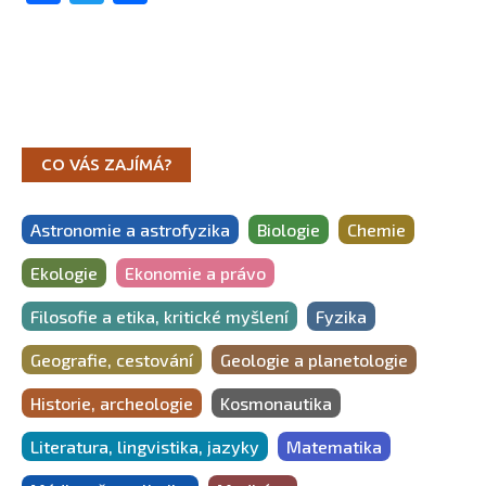
CO VÁS ZAJÍMÁ?
Astronomie a astrofyzika
Biologie
Chemie
Ekologie
Ekonomie a právo
Filosofie a etika, kritické myšlení
Fyzika
Geografie, cestování
Geologie a planetologie
Historie, archeologie
Kosmonautika
Literatura, lingvistika, jazyky
Matematika