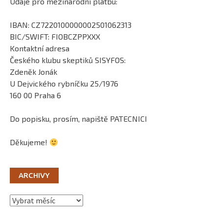
Údaje pro mezinárodní platbu:
IBAN: CZ7220100000002501062313
BIC/SWIFT: FIOBCZPPXXX
Kontaktní adresa
Českého klubu skeptiků SISYFOS:
Zdeněk Jonák
U Dejvického rybníčku 25/1976
160 00 Praha 6
Do popisku, prosím, napiště PATECNICI
Děkujeme!
ARCHIVY
Archivy