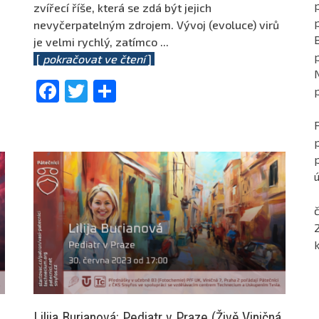
p
zvířecí říše, která se zdá být jejich
nevyčerpatelným zdrojem. Vývoj (evoluce) virů
je velmi rychlý, zatímco
...
[
pokračovat ve čtení
]
Facebook
Twitter
Share
ú
č
Lilija Burianová: Pediatr v Praze (Živě Viničná