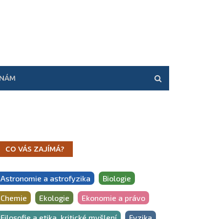
 NÁM
CO VÁS ZAJÍMÁ?
Astronomie a astrofyzika
Biologie
Chemie
Ekologie
Ekonomie a právo
Filosofie a etika, kritické myšlení
Fyzika