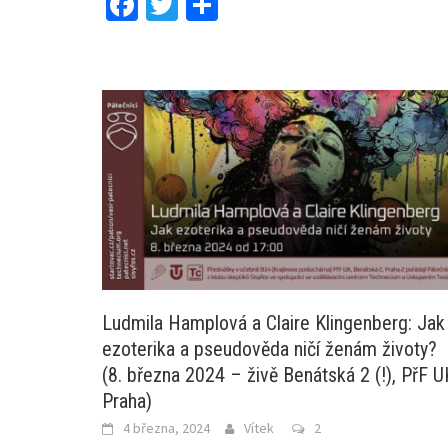
Facebook
Twitter
Share
Ludmila Hamplová a Claire Klingenberg: Jak
ezoterika a pseudověda ničí ženám životy?
(8. března 2024 – živě Benátská 2 (!), PřF U
Praha)
4 března, 2024
Vítek
2