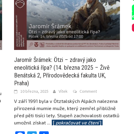
Jaromír Šrámek: Ötzi – zdravý jako
eneolitická řípa? (14. března 2025 – Živě
Benátská 2, Přírodovědecká fakulta UK,
Praha)
10 března, 2025
Vítek
Comment
u
u
V září 1991 byla v Ötztalských Alpách nalezena
přirozená mumie muže, který zemřel přibližně
před pěti tisíci lety. Stupeň zachovalosti ostatků
umožnil získat
...
[
pokračovat ve čtení
]