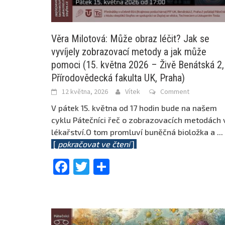
Věra Milotová: Může obraz léčit? Jak se
vyvíjely zobrazovací metody a jak může
pomoci (15. května 2026 – Živě Benátská 2,
Přírodovědecká fakulta UK, Praha)
12 května, 2026
Vítek
Comment
V pátek 15. května od 17 hodin bude na našem
cyklu Pátečníci řeč o zobrazovacích metodách 
lékařství.O tom promluví buněčná bioložka a
...
[
pokračovat ve čtení
]
Facebook
Twitter
Share