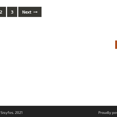
2
3
Next
 Sisyfos. 2021
Proudly p