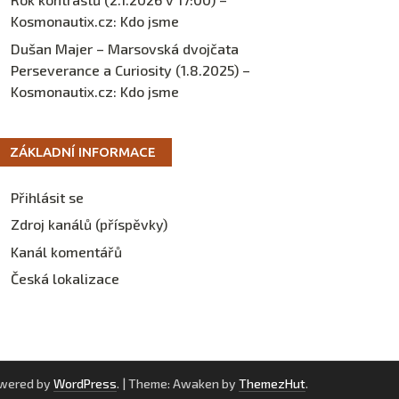
Kosmonautix.cz
:
Kdo jsme
Dušan Majer – Marsovská dvojčata
Perseverance a Curiosity (1.8.2025) –
Kosmonautix.cz
:
Kdo jsme
ZÁKLADNÍ INFORMACE
Přihlásit se
Zdroj kanálů (příspěvky)
Kanál komentářů
Česká lokalizace
owered by
WordPress
.
|
Theme: Awaken by
ThemezHut
.