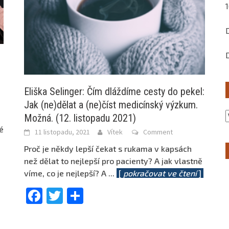
Eliška Selinger: Čím dláždíme cesty do pekel:
Jak (ne)dělat a (ne)číst medicínský výzkum.
Možná. (12. listopadu 2021)
é
11 listopadu, 2021
Vítek
Comment
Proč je někdy lepší čekat s rukama v kapsách
než dělat to nejlepší pro pacienty? A jak vlastně
víme, co je nejlepší? A
...
[
pokračovat ve čtení
]
Facebook
Twitter
Share