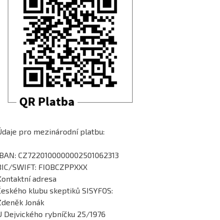
Údaje pro mezinárodní platbu:
IBAN: CZ7220100000002501062313
BIC/SWIFT: FIOBCZPPXXX
Kontaktní adresa
Českého klubu skeptiků SISYFOS:
Zdeněk Jonák
U Dejvického rybníčku 25/1976