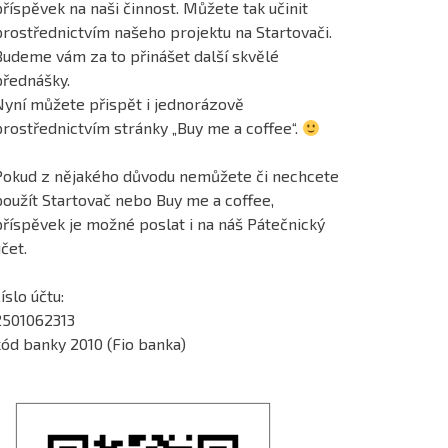
říspěvek na naši činnost. Můžete tak učinit
prostřednictvím našeho projektu na Startovači.
Budeme vám za to přinášet další skvělé
přednášky.
Nyní můžete přispět i jednorázově
prostřednictvím stránky „Buy me a coffee“.
Pokud z nějakého důvodu nemůžete či nechcete
použít Startovač nebo Buy me a coffee,
příspěvek je možné poslat i na náš Pátečnický
čet.
íslo účtu:
2501062313
kód banky 2010 (Fio banka)