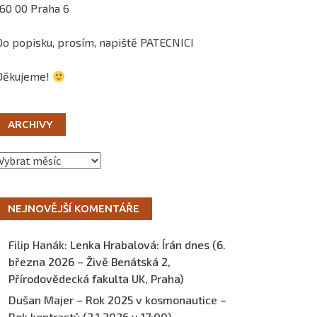
160 00 Praha 6
Do popisku, prosím, napiště PATECNICI
Děkujeme!
ARCHIVY
Archivy
NEJNOVĚJŠÍ KOMENTÁŘE
Filip Hanák
:
Lenka Hrabalová: Írán dnes (6.
března 2026 – Živě Benátská 2,
Přírodovědecká fakulta UK, Praha)
Dušan Majer – Rok 2025 v kosmonautice –
Rok kontrastů (2.1.2026 v 17:00) –