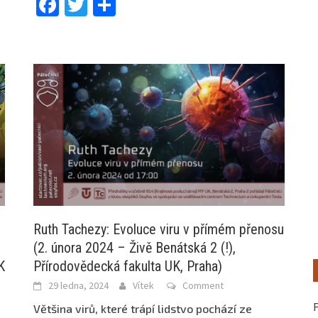
Facebook
Twitter
Share
Ruth Tachezy: Evoluce viru v přímém přenosu
(2. února 2024 – Živě Benátská 2 (!),
K
Přírodovědecká fakulta UK, Praha)
29 ledna, 2024
Vítek
Comment
Většina virů, které trápí lidstvo pochází ze