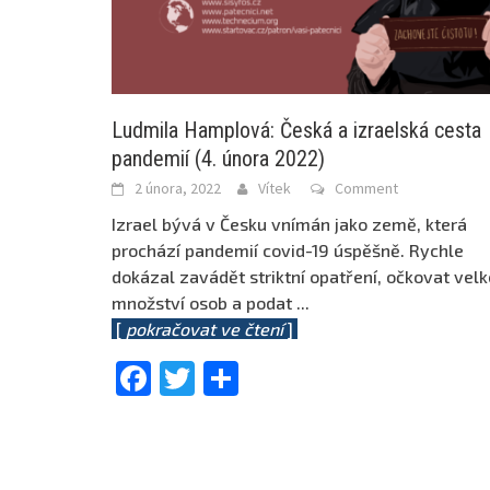
Ludmila Hamplová: Česká a izraelská cesta
pandemií (4. února 2022)
2 února, 2022
Vítek
Comment
Izrael bývá v Česku vnímán jako země, která
prochází pandemií covid-19 úspěšně. Rychle
dokázal zavádět striktní opatření, očkovat velk
množství osob a podat
...
[
pokračovat ve čtení
]
Facebook
Twitter
Share