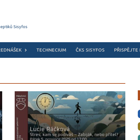
keptiků Sisyfos
ŘEDNÁŠEK
TECHNECIUM
ČKS SISYFOS
PŘISPĚJTE