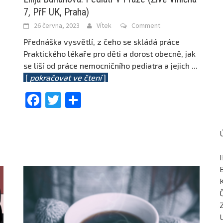
,
7, PřF UK, Praha)
26 června, 2023
Vítek
Comment
Přednáška vysvětlí, z čeho se skládá práce
Praktického lékaře pro děti a dorost obecně, jak
se liší od práce nemocničního pediatra a jejich
...
[
pokračovat ve čtení
]
Facebook
Twitter
Share