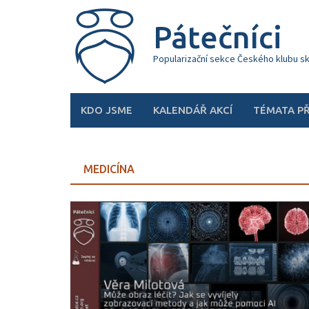
Skip
to
Pátečníci
content
Popularizační sekce Českého klubu s
KDO JSME
KALENDÁŘ AKCÍ
TÉMATA P
MEDICÍNA