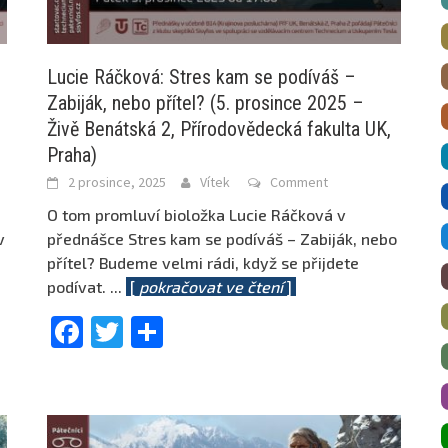
Lucie Ráčková: Stres kam se podíváš –
Zabiják, nebo přítel? (5. prosince 2025 –
Živě Benátská 2, Přírodovědecká fakulta UK,
Praha)
2 prosince, 2025
Vítek
Comment
O tom promluví bioložka Lucie Ráčková v
v
přednášce Stres kam se podíváš – Zabiják, nebo
přítel? Budeme velmi rádi, když se přijdete
podívat.
...
[
pokračovat ve čtení
]
Facebook
Twitter
Share