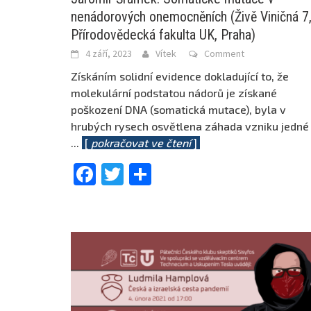
nenádorových onemocněních (Živě Viničná 7
Přírodovědecká fakulta UK, Praha)
4 září, 2023
Vítek
Comment
Získáním solidní evidence dokladující to, že
molekulární podstatou nádorů je získané
poškození DNA (somatická mutace), byla v
hrubých rysech osvětlena záhada vzniku jedné
...
[
pokračovat ve čtení
]
Facebook
Twitter
Share