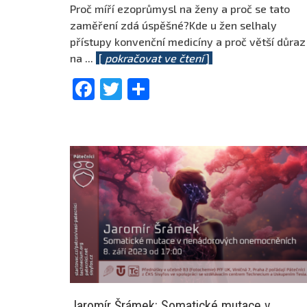
Proč míří ezoprůmysl na ženy a proč se tato
zaměření zdá úspěšné?Kde u žen selhaly
přístupy konvenční medicíny a proč větší důraz
na
...
[
pokračovat ve čtení
]
Facebook
Twitter
Share
Jaromír Šrámek: Somatické mutace v