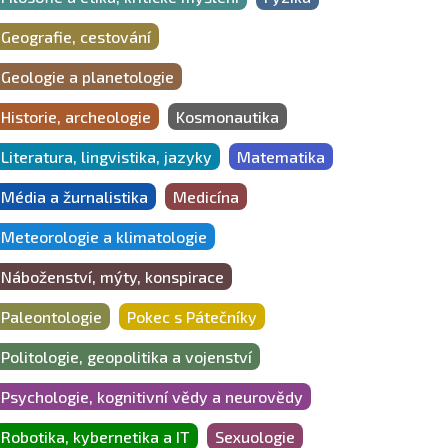
Geografie, cestování
Geologie a planetologie
Historie, archeologie
Kosmonautika
Literatura, lingvistika, jazyky
Matematika
Média a žurnalistika
Medicína
Meteorologie a klimatologie
Náboženství, mýty, konspirace
Paleontologie
Pokec s Pátečníky
Politologie, geopolitika a vojenství
Psychologie, kognitivní vědy a neurovědy
Robotika, kybernetika a IT
Sexuologie