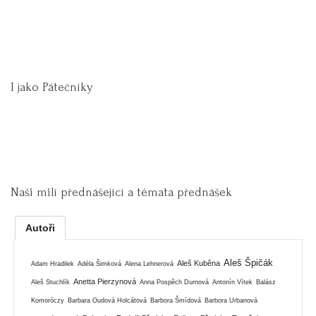
I jako Pátečníky
Naši milí přednášející a témata přednášek
Autoři
Aleš Špičák
Aleš Kuběna
Adam Hradilek
Adéla Šimková
Alena Lehnerová
Anetta Pierzynová
Aleš Stuchlík
Anna Pospěch Durnová
Antonín Vítek
Balász
Komoróczy
Barbara Oudová Holcátová
Barbora Šmídová
Barbora Urbanová