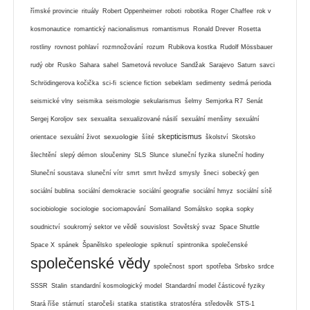
římské provincie
rituály
Robert Oppenheimer
roboti
robotika
Roger Chaffee
rok v
kosmonautice
romantický nacionalismus
romantismus
Ronald Drever
Rosetta
rostliny
rovnost pohlaví
rozmnožování
rozum
Rubikova kostka
Rudolf Mössbauer
rudý obr
Rusko
Sahara
sahel
Sametová revoluce
Sandžak
Sarajevo
Saturn
savci
Schrödingerova kočička
sci-fi
science fiction
sebeklam
sedimenty
sedmá perioda
seismické vlny
seismika
seismologie
sekularismus
šelmy
Semjorka R7
Senát
Sergej Koroljov
sex
sexualita
sexualizované násilí
sexuální menšiny
sexuální
skepticismus
sexuologie
orientace
sexuální život
šíité
školství
Skotsko
šlechtění
slepý démon
sloučeniny
SLS
Slunce
sluneční fyzika
sluneční hodiny
Sluneční soustava
sluneční vítr
smrt
smrt hvězd
smysly
šneci
sobecký gen
sociální bublina
sociální demokracie
sociální geografie
sociální hmyz
sociální sítě
sociobiologie
sociologie
sociomapování
Somaliland
Somálsko
sopka
sopky
soudnictví
soukromý sektor ve vědě
souvislost
Sovětský svaz
Space Shuttle
Space X
spánek
Španělsko
speleologie
spiknutí
spintronika
společenské
společenské vědy
společnost
sport
spotřeba
Srbsko
srdce
SSSR
Stalin
standardní kosmologický model
Standardní model částicové fyziky
Stará říše
stárnutí
staročeši
statika
statistika
stratosféra
středověk
STS-1