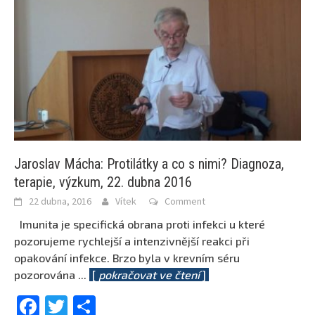
Jaroslav Mácha: Protilátky a co s nimi? Diagnoza,
terapie, výzkum, 22. dubna 2016
22 dubna, 2016
Vítek
Comment
Imunita je specifická obrana proti infekci u které
pozorujeme rychlejší a intenzivnější reakci při
opakování infekce. Brzo byla v krevním séru
pozorována
...
[
pokračovat ve čtení
]
Facebook
Twitter
Share