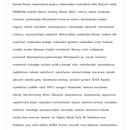
matematika
Sample Return
matematická analýza
materiálová věda
Mayové
média
medicína
medvěd
Mensa
menšiny
Merkur
Měsíc
měsíce
města
metalurgie
mezinárodní vztahy
meteority
meteorologie
Mezinárodní kosmická stanice
migrace
mikrobi
mikrobiom
mikroorganismy
mikroskopie
mikrosvět
mimozemské
civilizace
mimozemšťané
mladočeši
Mléčná dráha
modelování klimatu
moderní lidé
mojmírovci
molekulární biologie
molekulární genetika
molekulární stroje
molekuly
morálka
morální dilemata
morální rozhodování
Morava
moře
mořeplavba
mosasauři
Mössbauerova spektroskopie
Mössbauerův jev
mozek
mravenci
náboženství
muslimové
mykologie
myšlení rychlé a pomalé
mýty
nacionalismus
nadpřirozeno
náhoda
námořnictví
nanochemie
nanotechnologie
narcismus
národní
obrození
národní parky
národnostní menšiny
narušení symetrií
NASA
Nashův
vyjednávací problém
násilí
NATO
navigace
Neandrtálci
nebeská mechanika
nehody
Neil Armstrong
Němci
Německo
neomarxismus
neoslavismus
nepoctivost
nepodmíněný příjem
nepohlavní rozmnožování
Neptun
nerostné suroviny
nestabilita
neštovice
neurologie
neuropsychiatrie
neurovědy
neutrina
neutronová hvězda
nevěra
New Horizons
Newton
nic
Nigérie
Nikola Tesla
Nil
Nobelova cena
Nobelovy ceny
noční obloha
NOMA
Norsko
novověk
nový ateismus
nukleosyntéza