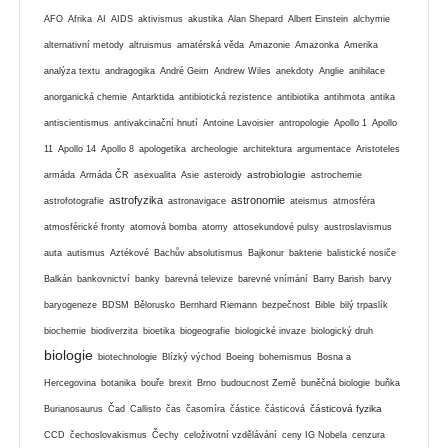
AFO
Afrika
AI
AIDS
aktivismus
akustika
Alan Shepard
Albert Einstein
alchymie
alternativní metody
altruismus
amatérská věda
Amazonie
Amazonka
Amerika
analýza textu
andragogika
André Geim
Andrew Wiles
anekdoty
Anglie
anihilace
anorganická chemie
Antarktida
antibiotická rezistence
antibiotika
antihmota
antika
antiscientismus
antivakcinační hnutí
Antoine Lavoisier
antropologie
Apollo 1
Apollo
11
Apollo 14
Apollo 8
apologetika
archeologie
architektura
argumentace
Aristoteles
astrobiologie
armáda
Armáda ČR
asexualita
Asie
asteroidy
astrochemie
astrofyzika
astronomie
astrofotografie
astronavigace
ateismus
atmosféra
atmosférické fronty
atomová bomba
atomy
attosekundové pulsy
austroslavismus
auta
autismus
Aztékové
Bachův absolutismus
Bajkonur
bakterie
balistické nosiče
Balkán
bankovnictví
banky
barevná televize
barevné vnímání
Barry Barish
barvy
baryogeneze
BDSM
Bělorusko
Bernhard Riemann
bezpečnost
Bible
bilý trpaslík
biochemie
biodiverzita
bioetika
biogeografie
biologické invaze
biologický druh
biologie
biotechnologie
Blízký východ
Boeing
bohemismus
Bosna a
Hercegovina
botanika
bouře
brexit
Brno
budoucnost Země
buněčná biologie
buňka
částicová fyzika
Burianosaurus
Čad
Callisto
čas
časomíra
částice
částicová
CCD
čechoslovakismus
Čechy
celoživotní vzdělávání
ceny IG Nobela
cenzura