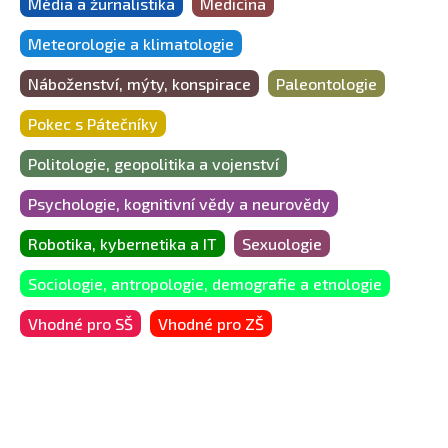
Média a žurnalistika
Medicína
Meteorologie a klimatologie
Náboženství, mýty, konspirace
Paleontologie
Pokec s Pátečníky
Politologie, geopolitika a vojenství
Psychologie, kognitivní vědy a neurovědy
Robotika, kybernetika a IT
Sexuologie
Sociologie, antropologie, demografie a etnologie
Vhodné pro SŠ
Vhodné pro ZŠ