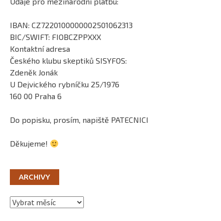
Údaje pro mezinárodní platbu:
IBAN: CZ7220100000002501062313
BIC/SWIFT: FIOBCZPPXXX
Kontaktní adresa
Českého klubu skeptiků SISYFOS:
Zdeněk Jonák
U Dejvického rybníčku 25/1976
160 00 Praha 6
Do popisku, prosím, napiště PATECNICI
Děkujeme!
ARCHIVY
Archivy