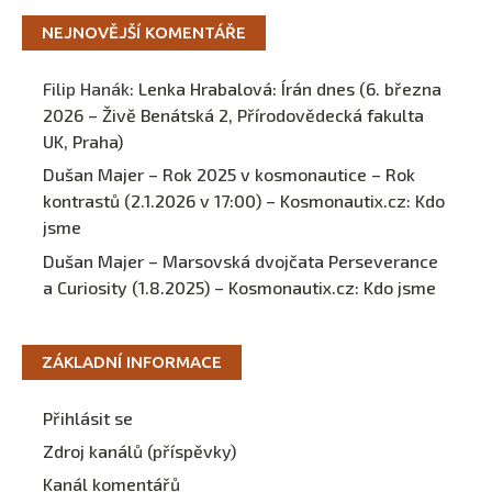
NEJNOVĚJŠÍ KOMENTÁŘE
Filip Hanák
:
Lenka Hrabalová: Írán dnes (6. března
2026 – Živě Benátská 2, Přírodovědecká fakulta
UK, Praha)
Dušan Majer – Rok 2025 v kosmonautice – Rok
kontrastů (2.1.2026 v 17:00) – Kosmonautix.cz
:
Kdo
jsme
Dušan Majer – Marsovská dvojčata Perseverance
a Curiosity (1.8.2025) – Kosmonautix.cz
:
Kdo jsme
ZÁKLADNÍ INFORMACE
Přihlásit se
Zdroj kanálů (příspěvky)
Kanál komentářů