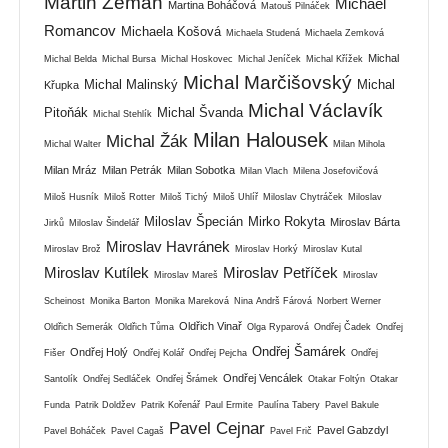
Martin Zeman
Michael
Martina Boháčová
Matouš Pilnáček
Romancov
Michaela Košová
Michaela Studená
Michaela Zemková
Michal
Michal Belda
Michal Bursa
Michal Hoskovec
Michal Jeníček
Michal Křížek
Michal Marčišovský
Michal Malinský
Michal
Křupka
Michal Václavík
Pitoňák
Michal Švanda
Michal Stehlík
Milan Halousek
Michal Žák
Michal Walter
Milan Mihola
Milan Mráz
Milan Petrák
Milan Sobotka
Milan Vlach
Milena Josefovičová
Miloš Husník
Miloš Rotter
Miloš Tichý
Miloš Uhlíř
Miloslav Chytráček
Miloslav
Miloslav Špecián
Mirko Rokyta
Miroslav Bárta
Jirků
Miloslav Šindelář
Miroslav Havránek
Miroslav Brož
Miroslav Horký
Miroslav Kutal
Miroslav Kutílek
Miroslav Petříček
Miroslav Mareš
Miroslav
Scheinost
Monika Barton
Monika Mareková
Nina Andrš Fárová
Norbert Werner
Oldřich Vinař
Oldřich Semerák
Oldřich Tůma
Olga Ryparová
Ondřej Čadek
Ondřej
Ondřej Šamárek
Ondřej Holý
Fišer
Ondřej Kolář
Ondřej Pejcha
Ondřej
Ondřej Vencálek
Santolík
Ondřej Sedláček
Ondřej Šrámek
Otakar Foltýn
Otakar
Funda
Patrik Doldžev
Patrik Kořenář
Paul Ermite
Paulína Tabery
Pavel Bakule
Pavel Cejnar
Pavel Gabzdyl
Pavel Boháček
Pavel Cagaš
Pavel Frič