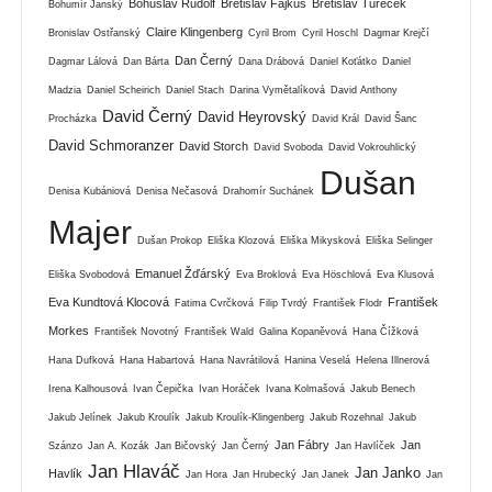
Bohuslav Rudolf
Břetislav Fajkus
Břetislav Tureček
Bohumír Janský
Claire Klingenberg
Bronislav Ostřanský
Cyril Brom
Cyril Hoschl
Dagmar Krejčí
Dan Černý
Dagmar Lálová
Dan Bárta
Dana Drábová
Daniel Koťátko
Daniel
Madzia
Daniel Scheirich
Daniel Stach
Darina Vymětalíková
David Anthony
David Černý
David Heyrovský
Procházka
David Král
David Šanc
David Schmoranzer
David Storch
David Svoboda
David Vokrouhlický
Dušan
Denisa Kubániová
Denisa Nečasová
Drahomír Suchánek
Majer
Dušan Prokop
Eliška Klozová
Eliška Mikysková
Eliška Selinger
Emanuel Žďárský
Eliška Svobodová
Eva Broklová
Eva Höschlová
Eva Klusová
Eva Kundtová Klocová
František
Fatima Cvrčková
Filip Tvrdý
František Flodr
Morkes
František Novotný
František Wald
Galina Kopaněvová
Hana Čížková
Hana Dufková
Hana Habartová
Hana Navrátilová
Hanina Veselá
Helena Illnerová
Irena Kalhousová
Ivan Čepička
Ivan Horáček
Ivana Kolmašová
Jakub Benech
Jakub Jelínek
Jakub Kroulík
Jakub Kroulík-Klingenberg
Jakub Rozehnal
Jakub
Jan Fábry
Jan
Szánzo
Jan A. Kozák
Jan Bičovský
Jan Černý
Jan Havlíček
Jan Hlaváč
Jan Janko
Havlík
Jan Hora
Jan Hrubecký
Jan Janek
Jan