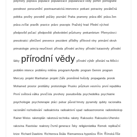
polymery
poprava
populace
popularizace
popularizace vědy
porfen
pornografie
porodnost
porozumění
posttraumatická intervence
potkani
potraviny
poválečná
politika
pověry
povodně
požáry
poznání
Praha
prameny
práva dětí
práva žen
práva zvířat
pravěk
pravice
právo
pravopis
Pražský hrad
Přední východ
předpověď počasí
předpovědi
předvolební průzkumy
prekambrium
Přemyslovci
presokratici
přetížení
prevence
prezident
příběhy
přílivové vlny
primární okruh
primatologie
princip neurčitosti
příroda
přírodní archivy
přírodní katastrofy
přírodní
přírodní vědy
látky
přírodní výběr
přistání na Měsíci
program Apollo
problém intence
problémy milénia
program Gemini
program
Mercury
projekt Manhattan
projekt Záře
proměnné hvězdy
propaganda
prorok
Mohamed
prostor
protilátky
protistologie
Prusko
průzkum vesmíru
první republika
První světová válka
prvočísla
prvohory
pseudověda
psychedelika
psychiatrie
psychologie
psychoterapie
ptáci
pulsar
původ hmoty
pyramidy
qubity
racionalita
racionální rozhodování
radioaktivita
radioaktivní spad
radioastronomie
radioteleskop
Rainer Weiss
raketoplán
raketová technika
rakety
Rakousko
Rakousko-Uhersko
religionistika
rakovina
Rastislav
reaktory čtvrté generace
řeky
Remek
replikační
krize
Richard Dawkins
Richterova škála
Riemannova hypotéza
Řím
Římská říše