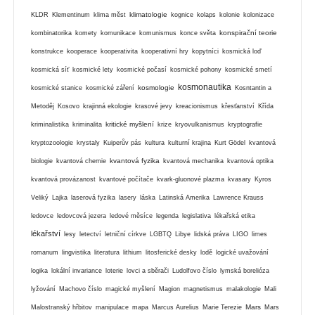
klimatologie
KLDR
Klementinum
klima měst
kognice
kolaps
kolonie
kolonizace
konspirační teorie
kombinatorika
komety
komunikace
komunismus
konce světa
konstrukce
kooperace
kooperativita
kooperativní hry
kopytníci
kosmická loď
kosmická síť
kosmické lety
kosmické počasí
kosmické pohony
kosmické smetí
kosmonautika
kosmologie
kosmické stanice
kosmické záření
Kosntantin a
Metoděj
Kosovo
krajinná ekologie
krasové jevy
kreacionismus
křesťanství
Křída
kritické myšlení
kriminalistika
kriminalita
krize
kryovulkanismus
kryptografie
kryptozoologie
krystaly
Kuiperův pás
kultura
kulturní krajina
Kurt Gödel
kvantová
kvantová fyzika
biologie
kvantová chemie
kvantová mechanika
kvantová optika
kvantová provázanost
kvantové počítače
kvark-gluonové plazma
kvasary
Kyros
Veliký
Lajka
laserová fyzika
lasery
láska
Latinská Amerika
Lawrence Krauss
ledovce
ledovcová jezera
ledové měsíce
legenda
legislativa
lékařská etika
lékařství
lesy
letectví
letniční církve
LGBTQ
Libye
lidská práva
LIGO
limes
romanum
lingvistika
literatura
lithium
litosferické desky
lodě
logické uvažování
logika
lokální invariance
loterie
lovci a sběrači
Ludolfovo číslo
lymská borelióza
lyžování
Machovo číslo
magické myšlení
Magion
magnetismus
malakologie
Mali
Mars
Malostranský hřbitov
manipulace
mapa
Marcus Aurelius
Marie Terezie
Mars