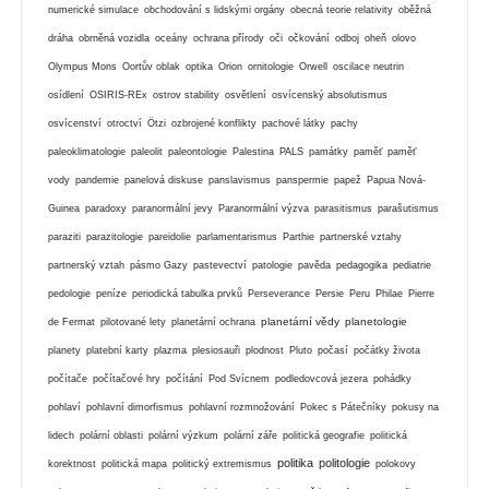
numerické simulace
obchodování s lidskými orgány
obecná teorie relativity
oběžná
dráha
obrněná vozidla
oceány
ochrana přírody
oči
očkování
odboj
oheň
olovo
Olympus Mons
Oortův oblak
optika
Orion
ornitologie
Orwell
oscilace neutrin
osídlení
OSIRIS-REx
ostrov stability
osvětlení
osvícenský absolutismus
osvícenství
otroctví
Ötzi
ozbrojené konflikty
pachové látky
pachy
paleoklimatologie
paleolit
paleontologie
Palestina
PALS
památky
paměť
paměť
vody
pandemie
panelová diskuse
panslavismus
panspermie
papež
Papua Nová-
Guinea
paradoxy
paranormální jevy
Paranormální výzva
parasitismus
parašutismus
paraziti
parazitologie
pareidolie
parlamentarismus
Parthie
partnerské vztahy
partnerský vztah
pásmo Gazy
pastevectví
patologie
pavěda
pedagogika
pediatrie
pedologie
peníze
periodická tabulka prvků
Perseverance
Persie
Peru
Philae
Pierre
planetární vědy
planetologie
de Fermat
pilotované lety
planetární ochrana
planety
platební karty
plazma
plesiosauři
plodnost
Pluto
počasí
počátky života
počítače
počítačové hry
počítání
Pod Svícnem
podledovcová jezera
pohádky
pohlaví
pohlavní dimorfismus
pohlavní rozmnožování
Pokec s Pátečníky
pokusy na
lidech
polární oblasti
polární výzkum
polární záře
politická geografie
politická
politika
politologie
korektnost
politická mapa
politický extremismus
polokovy