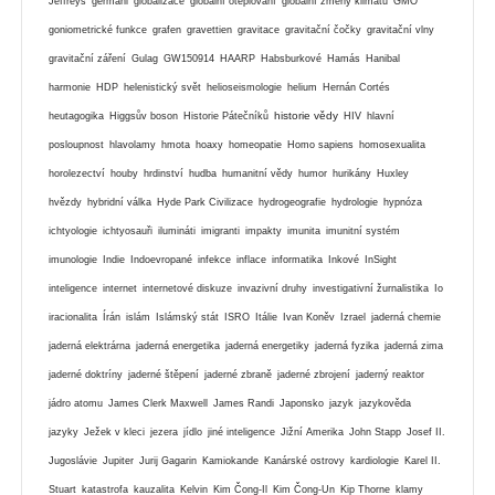
Jeffreys
germáni
globalizace
globální oteplování
globální zmeny klimatu
GMO
goniometrické funkce
grafen
gravettien
gravitace
gravitační čočky
gravitační vlny
gravitační záření
Gulag
GW150914
HAARP
Habsburkové
Hamás
Hanibal
harmonie
HDP
helenistický svět
helioseismologie
helium
Hernán Cortés
historie vědy
heutagogika
Higgsův boson
Historie Pátečníků
HIV
hlavní
posloupnost
hlavolamy
hmota
hoaxy
homeopatie
Homo sapiens
homosexualita
horolezectví
houby
hrdinství
hudba
humanitní vědy
humor
hurikány
Huxley
hvězdy
hybridní válka
Hyde Park Civilizace
hydrogeografie
hydrologie
hypnóza
ichtyologie
ichtyosauři
ilumináti
imigranti
impakty
imunita
imunitní systém
imunologie
Indie
Indoevropané
infekce
inflace
informatika
Inkové
InSight
inteligence
internet
internetové diskuze
invazivní druhy
investigativní žurnalistika
Io
iracionalita
Írán
islám
Islámský stát
ISRO
Itálie
Ivan Koněv
Izrael
jaderná chemie
jaderná elektrárna
jaderná energetika
jaderná energetiky
jaderná fyzika
jaderná zima
jaderné doktríny
jaderné štěpení
jaderné zbraně
jaderné zbrojení
jaderný reaktor
jádro atomu
James Clerk Maxwell
James Randi
Japonsko
jazyk
jazykověda
jazyky
Ježek v kleci
jezera
jídlo
jiné inteligence
Jižní Amerika
John Stapp
Josef II.
Jugoslávie
Jupiter
Jurij Gagarin
Kamiokande
Kanárské ostrovy
kardiologie
Karel II.
Stuart
katastrofa
kauzalita
Kelvin
Kim Čong-Il
Kim Čong-Un
Kip Thorne
klamy