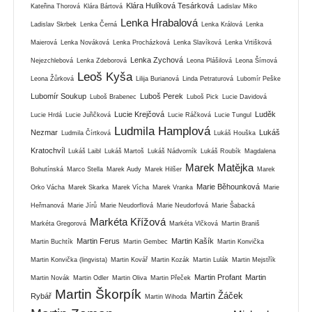
Klára Hulíková Tesárková
Kateřina Thorová
Klára Bártová
Ladislav Miko
Lenka Hrabalová
Ladislav Skrbek
Lenka Černá
Lenka Králová
Lenka
Maierová
Lenka Nováková
Lenka Procházková
Lenka Slavíková
Lenka Vrtišková
Lenka Zychová
Nejezchlebová
Lenka Zdeborová
Leona Plášilová
Leona Šímová
Leoš Kyša
Leona Žůrková
Lilija Burianová
Linda Petraturová
Lubomír Peške
Lubomír Soukup
Luboš Perek
Luboš Brabenec
Luboš Pick
Lucie Davidová
Lucie Krejčová
Luděk
Lucie Hrdá
Lucie Juřičková
Lucie Ráčková
Lucie Tungul
Ludmila Hamplová
Nezmar
Lukáš
Ludmila Čírtková
Lukáš Houška
Kratochvíl
Lukáš Laibl
Lukáš Martoš
Lukáš Nádvorník
Lukáš Roubík
Magdalena
Marek Matějka
Bohutínská
Marco Stella
Marek Audy
Marek Hilšer
Marek
Marie Běhounková
Orko Vácha
Marek Skarka
Marek Vícha
Marek Vranka
Marie
Heřmanová
Marie Jírů
Marie Neudorflová
Marie Neudorfová
Marie Šabacká
Markéta Křížová
Markéta Gregorová
Markéta Vlčková
Martin Braniš
Martin Ferus
Martin Kašík
Martin Buchtík
Martin Gembec
Martin Konvička
Martin Konvička (lingvista)
Martin Kovář
Martin Kozák
Martin Lulák
Martin Mejstřík
Martin Profant
Martin
Martin Novák
Martin Odler
Martin Oliva
Martin Přeček
Martin Škorpík
Martin Žáček
Rybář
Martin Wihoda