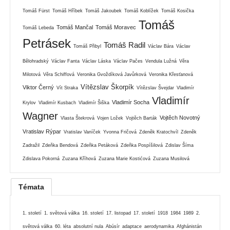
Tomáš Fürst
Tomáš Hříbek
Tomáš Jakoubek
Tomáš Koblížek
Tomáš Kosička
Tomáš
Tomáš Mančal
Tomáš Moravec
Tomáš Lebeda
Petrásek
Tomáš Radil
Tomáš Přibyl
Václav Bára
Václav
Bělohradský
Václav Fanta
Václav Láska
Václav Pačes
Vendula Lužná
Věra
Milotová
Věra Schiffová
Veronika Gvoždíková Javůrková
Veronika Křesťanová
Vítězslav Škorpík
Viktor Černý
Vít Straka
Vítězslav Švejdar
Vladimír
Vladimír
Vladimír Socha
Krylov
Vladimír Kusbach
Vladimír Šiška
Wagner
Vojtěch Novotný
Vlasta Štekrová
Vojen Ložek
Vojtěch Barták
Vratislav Rýpar
Vratislav Vaníček
Yvonna Fričová
Zdeněk Kratochvíl
Zdeněk
Zadražil
Zdeňka Bendová
Zdeňka Petáková
Zdeňka Pospíšilová
Zdislav Šíma
Zdislava Pokorná
Zuzana Kříhová
Zuzana Marie Kostićová
Zuzana Musilová
Témata
1. století
1. světová válka
16. století
17. listopad
17. století
1918
1984
1989
2.
světová válka
60. léta
absolutní nula
Abúsír
adaptace
aerodynamika
Afghánistán