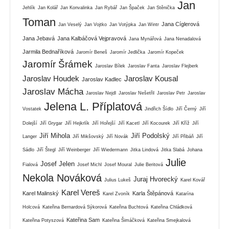
Jan
Jehlík
Jan Kolář
Jan Konvalinka
Jan Rybář
Jan Špaček
Jan Stěnička
Toman
Jana Cíglerová
Jan Veselý
Jan Vojtko
Jan Votýpka
Jan Wintr
Jana Jebavá
Jana Kalbáčová Vejpravová
Jana Mynářová
Jana Nenadalová
Jarmila Bednaříková
Jaromír Beneš
Jaromír Jedlička
Jaromír Kopeček
Jaromír Šrámek
Jaroslav Bílek
Jaroslav Fanta
Jaroslav Flejberk
Jaroslav Houdek
Jaroslav Kousal
Jaroslav Kadlec
Jaroslav Mácha
Jaroslav Nejdl
Jaroslav Nešetřil
Jaroslav Petr
Jaroslav
Jelena L. Příplatová
Vostatek
Jindřich Šídlo
Jiří Černý
Jiří
Dolejší
Jiří Grygar
Jiří Hejkrlík
Jiří Hořejší
Jiří Kacetl
Jiří Kocourek
Jiří Kříž
Jiří
Jiří Mihola
Jiří Podolský
Langer
Jiří Mikšovský
Jiří Novák
Jiří Přibáň
Jiří
Sádlo
Jiří Štegl
Jiří Weinberger
Jiří Wiedermann
Jitka Lindová
Jitka Slabá
Johana
Julie
Josef Jelen
Fialová
Josef Michl
Josef Moural
Julie Beritová
Nekola Nováková
Juraj Hvorecký
Julius Lukeš
Karel Kovář
Karel Vereš
Karel Malinský
Karla Štěpánová
Karel Zvoník
Katarína
Holcová
Kateřina Bernardová Sýkorová
Kateřina Buchtová
Kateřina Chládková
Kateřina Sam
Kateřina Potyszová
Kateřina Šimáčková
Kateřina Smejkalová