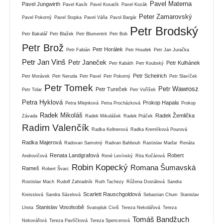
Pavel Materna
Pavel Jungwirth
Pavel Kasík
Pavel Kosatík
Pavel Kozák
Peter Zamarovský
Pavel Pokorný
Pavel Stopka
Pavel Váňa
Pavol Bargár
Petr Brodský
Petr Bakalář
Petr Blažek
Petr Blumentrit
Petr Bob
Petr Brož
Petr Horálek
Petr Fabián
Petr Houdek
Petr Jan Juračka
Petr Jan Vinš
Petr Janeček
Petr Kulhánek
Petr Kabáth
Petr Koubský
Petr Scheirich
Petr Morávek
Petr Neruda
Petr Pavel
Petr Pokorný
Petr Slavíček
Petr Tomek
Petr Wawrosz
Petr Tureček
Petr Tolar
Petr Voříšek
Petra Hyklová
Prokop Hapala
Petra Mlejnková
Petra Procházková
Prokop
Radek Mikoláš
Radek Žemlička
Závada
Radek Mikulášek
Radek Ptáček
Radim Valenčík
Radka Kellnerová
Radka Kremlíková Pourová
Radka Majerová
Radovan Samotný
Radvan Bahbouh
Rastislav Maďar
Renáta
Renata Landgrafová
Robert
Androvičová
René Levínský
Rita Kočárová
Robin Kopecký
Romana Šumavská
Rameš
Robert Švarc
Rostislav Mach
Rudolf Zahradník
Ruth Tachezy
Růžena Dostálová
Sandra
Scarlett Rauschgoldová
Kreisslová
Sandra Sázelová
Sebastian Chum
Stanislav
Stanislav Vosolsobě
Lhota
Svatopluk Civiš
Tereza Nekolářová
Tereza
Tomáš Bandžuch
Nekovářová
Tereza Pavlíčková
Tereza Spencerová