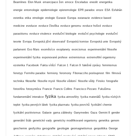
Beamlines
Elon Musk
emancipace žen
emoce
Enceladus
eneolit
energetika
energie
entomologie
epidemiologie
epistemologie
EPR paradox
eroze
ESA
Esfahán
estetika
etika
etnologie
etologie
Eurasie
Europa
eutanazie
evidence based
evoluce
medicine
evoluce člověka
evoluce genomu
evoluce hvězd
evoluce
evoluční biologie
evoluční
parasitismu
evoluce virulence
evoluční psychologie
teorie
Evropa
Evropská jižní observatoř
Evropská komise
Evropská unie
Evropský
parlament
Exo Mars
exoměsíce
exoplanety
exorcismus
experimentální filosofie
experimentální fyzika
exponované profese
extremismus
extremofilní organismy
ezoterika
Facebook
Fakta vítězí
Falcon 1
Falcon 9
falešné zprávy
feminismus
fenotyp
Fermiho paradox
fermiony
feromony
Fibonacciho posloupnost
film
filmová
filosofie
technika
filosofie mysli
filosofie vědomí
filosofie vědy
Finsko
fotografie
fotosféra
fotosyntéza
Francie
Francis Collins
Francisco Pizzaro
Fukušima
fyzika
fundamentální interakce
fyzika atmosféry
fyzika materiálů
fyzika nízkých
teplot
fyzika pevných látek
fyzika plazmatu
fyzika povrchů
fyzikální chemie
fyzikální pozitivismus
Galaxie
gama záblesky
Ganymedes
Gaza
Gemini 8
gender
generální štáb
genetické vady
geneticky modifikované organismy
genetika
genom
geografie
geologie
geochemie
geofyzika
geomagnetismus
geopolitika
George