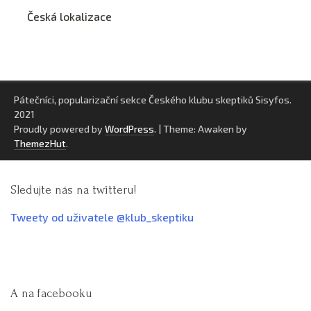
Česká lokalizace
Pátečníci, popularizační sekce Českého klubu skeptiků Sisyfos.
2021
Proudly powered by
WordPress
.
|
Theme: Awaken by
ThemezHut
.
Sledujte nás na twitteru!
Tweety od uživatele @klub_skeptiku
A na facebooku