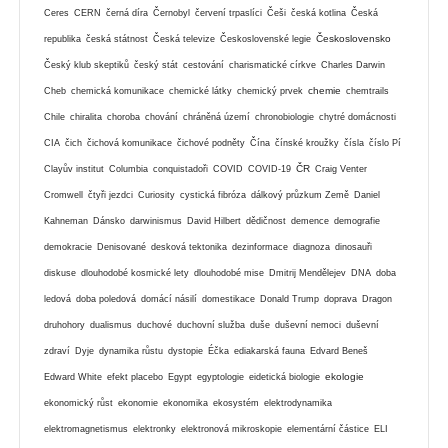
Ceres
CERN
černá díra
Černobyl
červení trpaslíci
Češi
česká kotlina
Česká
Československo
republika
česká státnost
Česká televize
Československé legie
Český klub skeptiků
český stát
cestování
charismatické církve
Charles Darwin
chemie
Cheb
chemická komunikace
chemické látky
chemický prvek
chemtrails
Chile
chiralita
choroba
chování
chráněná území
chronobiologie
chytré domácnosti
CIA
čich
čichová komunikace
čichové podněty
Čína
čínské kroužky
čísla
číslo Pí
ČR
Clayův institut
Columbia
conquistadoři
COVID
COVID-19
Craig Venter
Cromwell
čtyři jezdci
Curiosity
cystická fibróza
dálkový průzkum Země
Daniel
Kahneman
Dánsko
darwinismus
David Hilbert
dědičnost
demence
demografie
demokracie
Denisované
desková tektonika
dezinformace
diagnoza
dinosauři
diskuse
dlouhodobé kosmické lety
dlouhodobé mise
Dmitrij Mendělejev
DNA
doba
ledová
doba poledová
domácí násilí
domestikace
Donald Trump
doprava
Dragon
druhohory
dualismus
duchové
duchovní služba
duše
duševní nemoci
duševní
zdraví
Dyje
dynamika růstu
dystopie
Éčka
ediakarská fauna
Edvard Beneš
ekologie
Edward White
efekt placebo
Egypt
egyptologie
eidetická biologie
ekonomický růst
ekonomie
ekonomika
ekosystém
elektrodynamika
elektromagnetismus
elektronky
elektronová mikroskopie
elementární částice
ELI