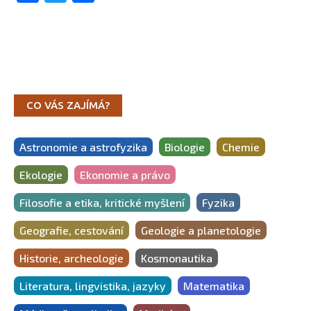
CO VÁS ZAJÍMÁ?
Astronomie a astrofyzika
Biologie
Chemie
Ekologie
Ekonomie a právo
Filosofie a etika, kritické myšlení
Fyzika
Geografie, cestování
Geologie a planetologie
Historie, archeologie
Kosmonautika
Literatura, lingvistika, jazyky
Matematika