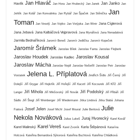
Jan Hlaváč
Jan Janko
Havlík
Jan Hora
Jan Hrubecký
Jan Janek
Jan
Jan
Jehlík
Jan Kolář
Jan Konvalinka
Jan Rybář
Jan Špaček
Jan Stěnička
Toman
Jana Cíglerová
Jan Veselý
Jan Vojtko
Jan Votýpka
Jan Wintr
Jana Jebavá
Jana Kalbáčová Vejpravová
Jana Mynářová
Jana Nenadalová
Jarmila Bednaříková
Jaromír Beneš
Jaromír Jedlička
Jaromír Kopeček
Jaromír Šrámek
Jaroslav Bílek
Jaroslav Fanta
Jaroslav Flejberk
Jaroslav Houdek
Jaroslav Kousal
Jaroslav Kadlec
Jaroslav Mácha
Jaroslav Nejdl
Jaroslav Nešetřil
Jaroslav Petr
Jaroslav
Jelena L. Příplatová
Vostatek
Jindřich Šídlo
Jiří Černý
Jiří
Dolejší
Jiří Grygar
Jiří Hejkrlík
Jiří Hořejší
Jiří Kacetl
Jiří Kocourek
Jiří Kříž
Jiří
Jiří Mihola
Jiří Podolský
Langer
Jiří Mikšovský
Jiří Novák
Jiří Přibáň
Jiří
Sádlo
Jiří Štegl
Jiří Weinberger
Jiří Wiedermann
Jitka Lindová
Jitka Slabá
Johana
Julie
Josef Jelen
Fialová
Josef Michl
Josef Moural
Julie Beritová
Nekola Nováková
Juraj Hvorecký
Julius Lukeš
Karel Kovář
Karel Vereš
Karel Malinský
Karla Štěpánová
Karel Zvoník
Katarína
Holcová
Kateřina Bernardová Sýkorová
Kateřina Buchtová
Kateřina Chládková