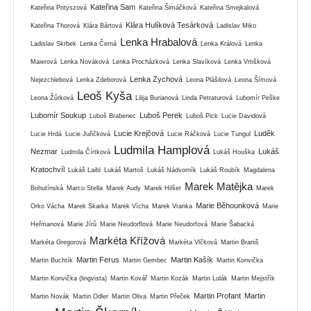
Kateřina Sam
Kateřina Potyszová
Kateřina Šimáčková
Kateřina Smejkalová
Klára Hulíková Tesárková
Kateřina Thorová
Klára Bártová
Ladislav Miko
Lenka Hrabalová
Ladislav Skrbek
Lenka Černá
Lenka Králová
Lenka
Maierová
Lenka Nováková
Lenka Procházková
Lenka Slavíková
Lenka Vrtišková
Lenka Zychová
Nejezchlebová
Lenka Zdeborová
Leona Plášilová
Leona Šímová
Leoš Kyša
Leona Žůrková
Lilija Burianová
Linda Petraturová
Lubomír Peške
Lubomír Soukup
Luboš Perek
Luboš Brabenec
Luboš Pick
Lucie Davidová
Lucie Krejčová
Luděk
Lucie Hrdá
Lucie Juřičková
Lucie Ráčková
Lucie Tungul
Ludmila Hamplová
Nezmar
Lukáš
Ludmila Čírtková
Lukáš Houška
Kratochvíl
Lukáš Laibl
Lukáš Martoš
Lukáš Nádvorník
Lukáš Roubík
Magdalena
Marek Matějka
Bohutínská
Marco Stella
Marek Audy
Marek Hilšer
Marek
Marie Běhounková
Orko Vácha
Marek Skarka
Marek Vícha
Marek Vranka
Marie
Heřmanová
Marie Jírů
Marie Neudorflová
Marie Neudorfová
Marie Šabacká
Markéta Křížová
Markéta Gregorová
Markéta Vlčková
Martin Braniš
Martin Ferus
Martin Kašík
Martin Buchtík
Martin Gembec
Martin Konvička
Martin Konvička (lingvista)
Martin Kovář
Martin Kozák
Martin Lulák
Martin Mejstřík
Martin Profant
Martin
Martin Novák
Martin Odler
Martin Oliva
Martin Přeček