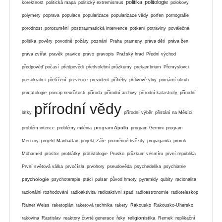
politika
politologie
korektnost
politická mapa
politický extremismus
polokovy
polymery
poprava
populace
popularizace
popularizace vědy
porfen
pornografie
porodnost
porozumění
posttraumatická intervence
potkani
potraviny
poválečná
politika
pověry
povodně
požáry
poznání
Praha
prameny
práva dětí
práva žen
práva zvířat
pravěk
pravice
právo
pravopis
Pražský hrad
Přední východ
předpověď počasí
předpovědi
předvolební průzkumy
prekambrium
Přemyslovci
presokratici
přetížení
prevence
prezident
příběhy
přílivové vlny
primární okruh
primatologie
princip neurčitosti
příroda
přírodní archivy
přírodní katastrofy
přírodní
přírodní vědy
látky
přírodní výběr
přistání na Měsíci
program Apollo
problém intence
problémy milénia
program Gemini
program
Mercury
projekt Manhattan
projekt Záře
proměnné hvězdy
propaganda
prorok
Mohamed
prostor
protilátky
protistologie
Prusko
průzkum vesmíru
první republika
První světová válka
prvočísla
prvohory
pseudověda
psychedelika
psychiatrie
psychologie
psychoterapie
ptáci
pulsar
původ hmoty
pyramidy
qubity
racionalita
racionální rozhodování
radioaktivita
radioaktivní spad
radioastronomie
radioteleskop
Rainer Weiss
raketoplán
raketová technika
rakety
Rakousko
Rakousko-Uhersko
religionistika
rakovina
Rastislav
reaktory čtvrté generace
řeky
Remek
replikační