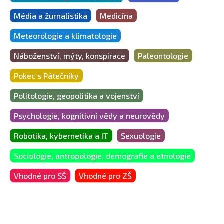
Média a žurnalistika
Medicína
Meteorologie a klimatologie
Náboženství, mýty, konspirace
Paleontologie
Pokec s Pátečníky
Politologie, geopolitika a vojenství
Psychologie, kognitivní vědy a neurovědy
Robotika, kybernetika a IT
Sexuologie
Sociologie, antropologie, demografie a etnologie
Vhodné pro SŠ
Vhodné pro ZŠ