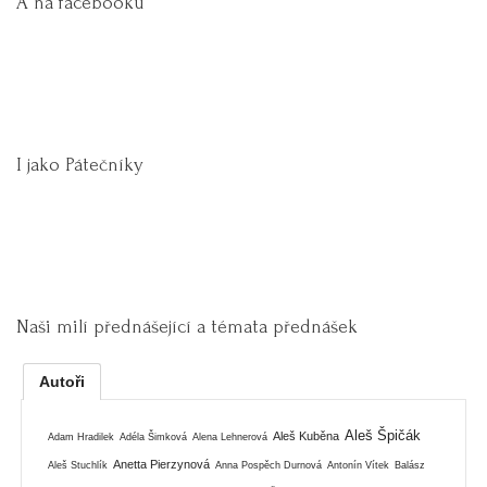
A na facebooku
I jako Pátečníky
Naši milí přednášející a témata přednášek
Autoři
Aleš Špičák
Aleš Kuběna
Adam Hradilek
Adéla Šimková
Alena Lehnerová
Anetta Pierzynová
Aleš Stuchlík
Anna Pospěch Durnová
Antonín Vítek
Balász