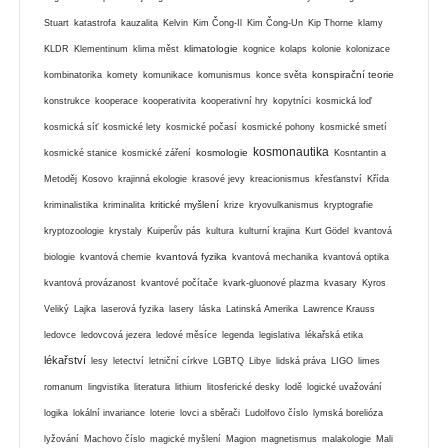
Stuart
katastrofa
kauzalita
Kelvin
Kim Čong-Il
Kim Čong-Un
Kip Thorne
klamy
klimatologie
KLDR
Klementinum
klima měst
kognice
kolaps
kolonie
kolonizace
konspirační teorie
kombinatorika
komety
komunikace
komunismus
konce světa
konstrukce
kooperace
kooperativita
kooperativní hry
kopytníci
kosmická loď
kosmická síť
kosmické lety
kosmické počasí
kosmické pohony
kosmické smetí
kosmonautika
kosmologie
kosmické stanice
kosmické záření
Kosntantin a
Metoděj
Kosovo
krajinná ekologie
krasové jevy
kreacionismus
křesťanství
Křída
kritické myšlení
kriminalistika
kriminalita
krize
kryovulkanismus
kryptografie
kryptozoologie
krystaly
Kuiperův pás
kultura
kulturní krajina
Kurt Gödel
kvantová
kvantová fyzika
biologie
kvantová chemie
kvantová mechanika
kvantová optika
kvantová provázanost
kvantové počítače
kvark-gluonové plazma
kvasary
Kyros
Veliký
Lajka
laserová fyzika
lasery
láska
Latinská Amerika
Lawrence Krauss
ledovce
ledovcová jezera
ledové měsíce
legenda
legislativa
lékařská etika
lékařství
lesy
letectví
letniční církve
LGBTQ
Libye
lidská práva
LIGO
limes
romanum
lingvistika
literatura
lithium
litosferické desky
lodě
logické uvažování
logika
lokální invariance
loterie
lovci a sběrači
Ludolfovo číslo
lymská borelióza
lyžování
Machovo číslo
magické myšlení
Magion
magnetismus
malakologie
Mali