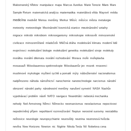
Mars
Malostranský hřbitov
manipulace
mapa
Marcus Aurelius
Marie Terezie
Mars
matematika
Sample Return
matematická analýza
materiálová věda
Mayové
média
medicína
medvěd
Mensa
menšiny
Merkur
Měsíc
měsíce
města
metalurgie
mezinárodní vztahy
meteority
meteorologie
Mezinárodní kosmická stanice
migrace
mikrobi
mikrobiom
mikroorganismy
mikroskopie
mikrosvět
mimozemské
civilizace
mimozemšťané
mladočeši
Mléčná dráha
modelování klimatu
moderní lidé
mojmírovci
molekulární biologie
molekulární genetika
molekulární stroje
molekuly
morálka
morální dilemata
morální rozhodování
Morava
moře
mořeplavba
mosasauři
Mössbauerova spektroskopie
Mössbauerův jev
mozek
mravenci
náboženství
muslimové
mykologie
myšlení rychlé a pomalé
mýty
nacionalismus
nadpřirozeno
náhoda
námořnictví
nanochemie
nanotechnologie
narcismus
národní
obrození
národní parky
národnostní menšiny
narušení symetrií
NASA
Nashův
vyjednávací problém
násilí
NATO
navigace
Neandrtálci
nebeská mechanika
nehody
Neil Armstrong
Němci
Německo
neomarxismus
neoslavismus
nepoctivost
nepodmíněný příjem
nepohlavní rozmnožování
Neptun
nerostné suroviny
nestabilita
neštovice
neurologie
neuropsychiatrie
neurovědy
neutrina
neutronová hvězda
nevěra
New Horizons
Newton
nic
Nigérie
Nikola Tesla
Nil
Nobelova cena