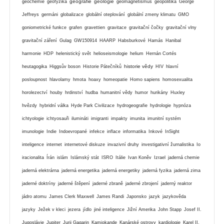
geografie
geologie
geochemie
geofyzika
geomagnetismus
geopolitika
George
Jeffreys
germáni
globalizace
globální oteplování
globální zmeny klimatu
GMO
goniometrické funkce
grafen
gravettien
gravitace
gravitační čočky
gravitační vlny
gravitační záření
Gulag
GW150914
HAARP
Habsburkové
Hamás
Hanibal
harmonie
HDP
helenistický svět
helioseismologie
helium
Hernán Cortés
historie vědy
heutagogika
Higgsův boson
Historie Pátečníků
HIV
hlavní
posloupnost
hlavolamy
hmota
hoaxy
homeopatie
Homo sapiens
homosexualita
horolezectví
houby
hrdinství
hudba
humanitní vědy
humor
hurikány
Huxley
hvězdy
hybridní válka
Hyde Park Civilizace
hydrogeografie
hydrologie
hypnóza
ichtyologie
ichtyosauři
ilumináti
imigranti
impakty
imunita
imunitní systém
imunologie
Indie
Indoevropané
infekce
inflace
informatika
Inkové
InSight
inteligence
internet
internetové diskuze
invazivní druhy
investigativní žurnalistika
Io
iracionalita
Írán
islám
Islámský stát
ISRO
Itálie
Ivan Koněv
Izrael
jaderná chemie
jaderná elektrárna
jaderná energetika
jaderná energetiky
jaderná fyzika
jaderná zima
jaderné doktríny
jaderné štěpení
jaderné zbraně
jaderné zbrojení
jaderný reaktor
jádro atomu
James Clerk Maxwell
James Randi
Japonsko
jazyk
jazykověda
jazyky
Ježek v kleci
jezera
jídlo
jiné inteligence
Jižní Amerika
John Stapp
Josef II.
Jugoslávie
Jupiter
Jurij Gagarin
Kamiokande
Kanárské ostrovy
kardiologie
Karel II.