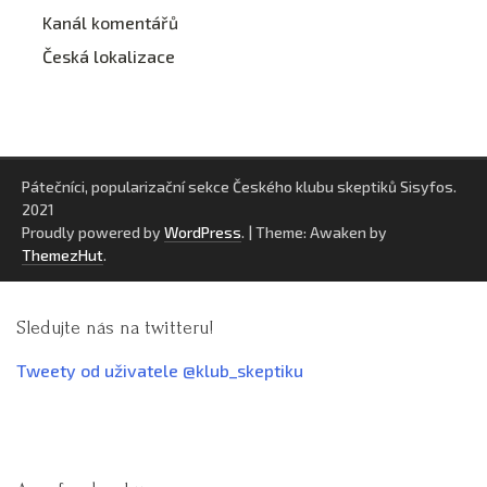
Kanál komentářů
Česká lokalizace
Pátečníci, popularizační sekce Českého klubu skeptiků Sisyfos.
2021
Proudly powered by
WordPress
.
|
Theme: Awaken by
ThemezHut
.
Sledujte nás na twitteru!
Tweety od uživatele @klub_skeptiku