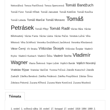
Tomáš Bandžuch
Nekovářová
Tereza Pavlíčková
Tereza Spencerová
Tomáš Fürst
Tomáš Hříbek
Tomáš Jakoubek
Tomáš Koblížek
Tomáš Kosička
Tomáš
Tomáš Mančal
Tomáš Moravec
Tomáš Lebeda
Petrásek
Tomáš Radil
Tomáš Přibyl
Václav Bára
Václav
Bělohradský
Václav Fanta
Václav Láska
Václav Pačes
Vendula Lužná
Věra
Milotová
Věra Schiffová
Veronika Gvoždíková Javůrková
Veronika Křesťanová
Vítězslav Škorpík
Viktor Černý
Vít Straka
Vítězslav Švejdar
Vladimír
Vladimír
Vladimír Socha
Krylov
Vladimír Kusbach
Vladimír Šiška
Wagner
Vojtěch Novotný
Vlasta Štekrová
Vojen Ložek
Vojtěch Barták
Vratislav Rýpar
Vratislav Vaníček
Yvonna Fričová
Zdeněk Kratochvíl
Zdeněk
Zadražil
Zdeňka Bendová
Zdeňka Petáková
Zdeňka Pospíšilová
Zdislav Šíma
Zdislava Pokorná
Zuzana Kříhová
Zuzana Marie Kostićová
Zuzana Musilová
Témata
1. století
1. světová válka
16. století
17. listopad
17. století
1918
1984
1989
2.