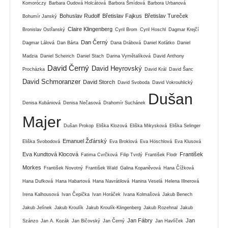
Komoróczy
Barbara Oudová Holcátová
Barbora Šmídová
Barbora Urbanová
Bohuslav Rudolf
Břetislav Fajkus
Břetislav Tureček
Bohumír Janský
Claire Klingenberg
Bronislav Ostřanský
Cyril Brom
Cyril Hoschl
Dagmar Krejčí
Dan Černý
Dagmar Lálová
Dan Bárta
Dana Drábová
Daniel Koťátko
Daniel
Madzia
Daniel Scheirich
Daniel Stach
Darina Vymětalíková
David Anthony
David Černý
David Heyrovský
Procházka
David Král
David Šanc
David Schmoranzer
David Storch
David Svoboda
David Vokrouhlický
Dušan
Denisa Kubániová
Denisa Nečasová
Drahomír Suchánek
Majer
Dušan Prokop
Eliška Klozová
Eliška Mikysková
Eliška Selinger
Emanuel Žďárský
Eliška Svobodová
Eva Broklová
Eva Höschlová
Eva Klusová
Eva Kundtová Klocová
František
Fatima Cvrčková
Filip Tvrdý
František Flodr
Morkes
František Novotný
František Wald
Galina Kopaněvová
Hana Čížková
Hana Dufková
Hana Habartová
Hana Navrátilová
Hanina Veselá
Helena Illnerová
Irena Kalhousová
Ivan Čepička
Ivan Horáček
Ivana Kolmašová
Jakub Benech
Jakub Jelínek
Jakub Kroulík
Jakub Kroulík-Klingenberg
Jakub Rozehnal
Jakub
Jan Fábry
Jan
Szánzo
Jan A. Kozák
Jan Bičovský
Jan Černý
Jan Havlíček