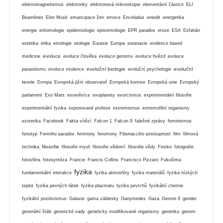
elektromagnetismus
elektronky
elektronová mikroskopie
elementární částice
ELI
Beamlines
Elon Musk
emancipace žen
emoce
Enceladus
eneolit
energetika
energie
entomologie
epidemiologie
epistemologie
EPR paradox
eroze
ESA
Esfahán
estetika
etika
etnologie
etologie
Eurasie
Europa
eutanazie
evidence based
evoluce
medicine
evoluce člověka
evoluce genomu
evoluce hvězd
evoluce
evoluční biologie
evoluční
parasitismu
evoluce virulence
evoluční psychologie
teorie
Evropa
Evropská jižní observatoř
Evropská komise
Evropská unie
Evropský
parlament
Exo Mars
exoměsíce
exoplanety
exorcismus
experimentální filosofie
experimentální fyzika
exponované profese
extremismus
extremofilní organismy
ezoterika
Facebook
Fakta vítězí
Falcon 1
Falcon 9
falešné zprávy
feminismus
fenotyp
Fermiho paradox
fermiony
feromony
Fibonacciho posloupnost
film
filmová
filosofie
technika
filosofie mysli
filosofie vědomí
filosofie vědy
Finsko
fotografie
fotosféra
fotosyntéza
Francie
Francis Collins
Francisco Pizzaro
Fukušima
fyzika
fundamentální interakce
fyzika atmosféry
fyzika materiálů
fyzika nízkých
teplot
fyzika pevných látek
fyzika plazmatu
fyzika povrchů
fyzikální chemie
fyzikální pozitivismus
Galaxie
gama záblesky
Ganymedes
Gaza
Gemini 8
gender
generální štáb
genetické vady
geneticky modifikované organismy
genetika
genom