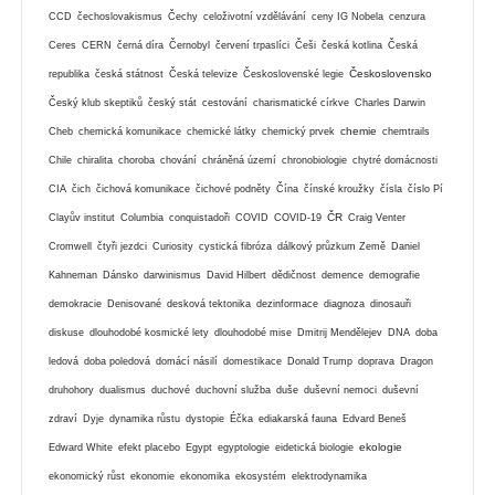
CCD
čechoslovakismus
Čechy
celoživotní vzdělávání
ceny IG Nobela
cenzura
Ceres
CERN
černá díra
Černobyl
červení trpaslíci
Češi
česká kotlina
Česká
Československo
republika
česká státnost
Česká televize
Československé legie
Český klub skeptiků
český stát
cestování
charismatické církve
Charles Darwin
chemie
Cheb
chemická komunikace
chemické látky
chemický prvek
chemtrails
Chile
chiralita
choroba
chování
chráněná území
chronobiologie
chytré domácnosti
CIA
čich
čichová komunikace
čichové podněty
Čína
čínské kroužky
čísla
číslo Pí
ČR
Clayův institut
Columbia
conquistadoři
COVID
COVID-19
Craig Venter
Cromwell
čtyři jezdci
Curiosity
cystická fibróza
dálkový průzkum Země
Daniel
Kahneman
Dánsko
darwinismus
David Hilbert
dědičnost
demence
demografie
demokracie
Denisované
desková tektonika
dezinformace
diagnoza
dinosauři
diskuse
dlouhodobé kosmické lety
dlouhodobé mise
Dmitrij Mendělejev
DNA
doba
ledová
doba poledová
domácí násilí
domestikace
Donald Trump
doprava
Dragon
druhohory
dualismus
duchové
duchovní služba
duše
duševní nemoci
duševní
zdraví
Dyje
dynamika růstu
dystopie
Éčka
ediakarská fauna
Edvard Beneš
ekologie
Edward White
efekt placebo
Egypt
egyptologie
eidetická biologie
ekonomický růst
ekonomie
ekonomika
ekosystém
elektrodynamika