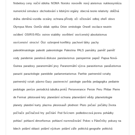
Nobelovy ceny
noční obloha
NOMA
Norsko
novověk
nový ateismus
nukleosyntéza
numerické simulace
obchodování s lidskými orgány
obecná teorie relativity
oběžná
dráha
obrněná vozidla
oceány
ochrana přírody
oči
očkování
odboj
oheň
olovo
Olympus Mons
Oortův oblak
optika
Orion
ornitologie
Orwell
oscilace neutrin
osídlení
OSIRIS-REx
ostrov stability
osvětlení
osvícenský absolutismus
osvícenství
otroctví
Ötzi
ozbrojené konflikty
pachové látky
pachy
paleoklimatologie
paleolit
paleontologie
Palestina
PALS
památky
paměť
paměť
vody
pandemie
panelová diskuse
panslavismus
panspermie
papež
Papua Nová-
Guinea
paradoxy
paranormální jevy
Paranormální výzva
parasitismus
parašutismus
paraziti
parazitologie
pareidolie
parlamentarismus
Parthie
partnerské vztahy
partnerský vztah
pásmo Gazy
pastevectví
patologie
pavěda
pedagogika
pediatrie
pedologie
peníze
periodická tabulka prvků
Perseverance
Persie
Peru
Philae
Pierre
planetární vědy
planetologie
de Fermat
pilotované lety
planetární ochrana
planety
platební karty
plazma
plesiosauři
plodnost
Pluto
počasí
počátky života
počítače
počítačové hry
počítání
Pod Svícnem
podledovcová jezera
pohádky
pohlaví
pohlavní dimorfismus
pohlavní rozmnožování
Pokec s Pátečníky
pokusy na
lidech
polární oblasti
polární výzkum
polární záře
politická geografie
politická