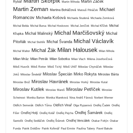
Martin Škorpík
Martin Žáček
Rybář
Martin Wihoda
Martin Zeman
Michael
Martina Boháčová
Matouš Pilnáček
Romancov
Michaela Košová
Michaela Studená
Michaela Zemková
Michal
Michal Belda
Michal Bursa
Michal Hoskovec
Michal Jeníček
Michal Křížek
Michal Marčišovský
Michal Malinský
Michal
Křupka
Michal Václavík
Pitoňák
Michal Švanda
Michal Stehlík
Milan Halousek
Michal Žák
Michal Walter
Milan Mihola
Milan Mráz
Milan Petrák
Milan Sobotka
Milan Vlach
Milena Josefovičová
Miloš Husník
Miloš Rotter
Miloš Tichý
Miloš Uhlíř
Miloslav Chytráček
Miloslav
Miloslav Špecián
Mirko Rokyta
Miroslav Bárta
Jirků
Miloslav Šindelář
Miroslav Havránek
Miroslav Brož
Miroslav Horký
Miroslav Kutal
Miroslav Kutílek
Miroslav Petříček
Miroslav Mareš
Miroslav
Scheinost
Monika Barton
Monika Mareková
Nina Andrš Fárová
Norbert Werner
Oldřich Vinař
Oldřich Semerák
Oldřich Tůma
Olga Ryparová
Ondřej Čadek
Ondřej
Ondřej Šamárek
Ondřej Holý
Fišer
Ondřej Kolář
Ondřej Pejcha
Ondřej
Ondřej Vencálek
Santolík
Ondřej Sedláček
Ondřej Šrámek
Otakar Foltýn
Otakar
Funda
Patrik Doldžev
Patrik Kořenář
Paul Ermite
Paulína Tabery
Pavel Bakule