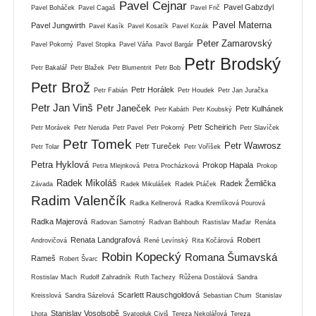
Pavel Cejnar
Pavel Gabzdyl
Pavel Boháček
Pavel Cagaš
Pavel Frič
Pavel Materna
Pavel Jungwirth
Pavel Kasík
Pavel Kosatík
Pavel Kozák
Peter Zamarovský
Pavel Pokorný
Pavel Stopka
Pavel Váňa
Pavol Bargár
Petr Brodský
Petr Bakalář
Petr Blažek
Petr Blumentrit
Petr Bob
Petr Brož
Petr Horálek
Petr Fabián
Petr Houdek
Petr Jan Juračka
Petr Jan Vinš
Petr Janeček
Petr Kulhánek
Petr Kabáth
Petr Koubský
Petr Scheirich
Petr Morávek
Petr Neruda
Petr Pavel
Petr Pokorný
Petr Slavíček
Petr Tomek
Petr Wawrosz
Petr Tureček
Petr Tolar
Petr Voříšek
Petra Hyklová
Prokop Hapala
Petra Mlejnková
Petra Procházková
Prokop
Radek Mikoláš
Radek Žemlička
Závada
Radek Mikulášek
Radek Ptáček
Radim Valenčík
Radka Kellnerová
Radka Kremlíková Pourová
Radka Majerová
Radovan Samotný
Radvan Bahbouh
Rastislav Maďar
Renáta
Renata Landgrafová
Robert
Androvičová
René Levínský
Rita Kočárová
Robin Kopecký
Romana Šumavská
Rameš
Robert Švarc
Rostislav Mach
Rudolf Zahradník
Ruth Tachezy
Růžena Dostálová
Sandra
Scarlett Rauschgoldová
Kreisslová
Sandra Sázelová
Sebastian Chum
Stanislav
Stanislav Vosolsobě
Lhota
Svatopluk Civiš
Tereza Nekolářová
Tereza