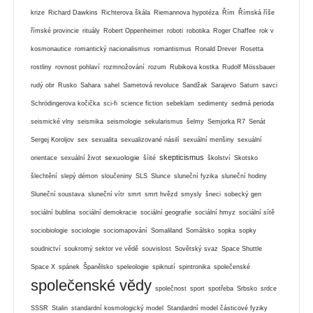
krize
Richard Dawkins
Richterova škála
Riemannova hypotéza
Řím
Římská říše
římské provincie
rituály
Robert Oppenheimer
roboti
robotika
Roger Chaffee
rok v
kosmonautice
romantický nacionalismus
romantismus
Ronald Drever
Rosetta
rostliny
rovnost pohlaví
rozmnožování
rozum
Rubikova kostka
Rudolf Mössbauer
rudý obr
Rusko
Sahara
sahel
Sametová revoluce
Sandžak
Sarajevo
Saturn
savci
Schrödingerova kočička
sci-fi
science fiction
sebeklam
sedimenty
sedmá perioda
seismické vlny
seismika
seismologie
sekularismus
šelmy
Semjorka R7
Senát
Sergej Koroljov
sex
sexualita
sexualizované násilí
sexuální menšiny
sexuální
skepticismus
sexuologie
orientace
sexuální život
šíité
školství
Skotsko
šlechtění
slepý démon
sloučeniny
SLS
Slunce
sluneční fyzika
sluneční hodiny
Sluneční soustava
sluneční vítr
smrt
smrt hvězd
smysly
šneci
sobecký gen
sociální bublina
sociální demokracie
sociální geografie
sociální hmyz
sociální sítě
sociobiologie
sociologie
sociomapování
Somaliland
Somálsko
sopka
sopky
soudnictví
soukromý sektor ve vědě
souvislost
Sovětský svaz
Space Shuttle
Space X
spánek
Španělsko
speleologie
spiknutí
spintronika
společenské
společenské vědy
společnost
sport
spotřeba
Srbsko
srdce
SSSR
Stalin
standardní kosmologický model
Standardní model částicové fyziky