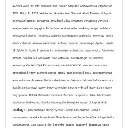
světová válka
60. léta
absolutní nula
Abúsír
adaptace
aerodynamika
Afghánistán
AFO
Afrika
AI
AIDS
aktivismus
akustika
Alan Shepard
Albert Einstein
alchymie
alternativní metody
altruismus
amatérská věda
Amazonie
Amazonka
Amerika
analýza textu
andragogika
André Geim
Andrew Wiles
anekdoty
Anglie
anihilace
anorganická chemie
Antarktida
antibiotická rezistence
antibiotika
antihmota
antika
antiscientismus
antivakcinační hnutí
Antoine Lavoisier
antropologie
Apollo 1
Apollo
11
Apollo 14
Apollo 8
apologetika
archeologie
architektura
argumentace
Aristoteles
astrobiologie
armáda
Armáda ČR
asexualita
Asie
asteroidy
astrochemie
astrofyzika
astronomie
astrofotografie
astronavigace
ateismus
atmosféra
atmosférické fronty
atomová bomba
atomy
attosekundové pulsy
austroslavismus
auta
autismus
Aztékové
Bachův absolutismus
Bajkonur
bakterie
balistické nosiče
Balkán
bankovnictví
banky
barevná televize
barevné vnímání
Barry Barish
barvy
baryogeneze
BDSM
Bělorusko
Bernhard Riemann
bezpečnost
Bible
bilý trpaslík
biochemie
biodiverzita
bioetika
biogeografie
biologické invaze
biologický druh
biologie
biotechnologie
Blízký východ
Boeing
bohemismus
Bosna a
Hercegovina
botanika
bouře
brexit
Brno
budoucnost Země
buněčná biologie
buňka
částicová fyzika
Burianosaurus
Čad
Callisto
čas
časomíra
částice
částicová