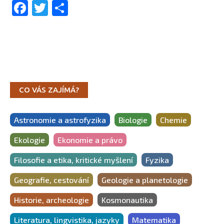
Facebook
Twitter
Share
CO VÁS ZAJÍMÁ?
Astronomie a astrofyzika
Biologie
Chemie
Ekologie
Ekonomie a právo
Filosofie a etika, kritické myšlení
Fyzika
Geografie, cestování
Geologie a planetologie
Historie, archeologie
Kosmonautika
Literatura, lingvistika, jazyky
Matematika