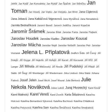
Jan
Jehlík
Jan Kolář
Jan Konvalinka
Jan Rybář
Jan Špaček
Jan Stěnička
Toman
Jana Cíglerová
Jan Veselý
Jan Vojtko
Jan Votýpka
Jan Wintr
Jana Jebavá
Jana Kalbáčová Vejpravová
Jana Mynářová
Jana Nenadalová
Jarmila Bednaříková
Jaromír Beneš
Jaromír Jedlička
Jaromír Kopeček
Jaromír Šrámek
Jaroslav Bílek
Jaroslav Fanta
Jaroslav Flejberk
Jaroslav Houdek
Jaroslav Kousal
Jaroslav Kadlec
Jaroslav Mácha
Jaroslav Nejdl
Jaroslav Nešetřil
Jaroslav Petr
Jaroslav
Jelena L. Příplatová
Vostatek
Jindřich Šídlo
Jiří Černý
Jiří
Dolejší
Jiří Grygar
Jiří Hejkrlík
Jiří Hořejší
Jiří Kacetl
Jiří Kocourek
Jiří Kříž
Jiří
Jiří Mihola
Jiří Podolský
Langer
Jiří Mikšovský
Jiří Novák
Jiří Přibáň
Jiří
Sádlo
Jiří Štegl
Jiří Weinberger
Jiří Wiedermann
Jitka Lindová
Jitka Slabá
Johana
Julie
Josef Jelen
Fialová
Josef Michl
Josef Moural
Julie Beritová
Nekola Nováková
Juraj Hvorecký
Julius Lukeš
Karel Kovář
Karel Vereš
Karel Malinský
Karla Štěpánová
Karel Zvoník
Katarína
Holcová
Kateřina Bernardová Sýkorová
Kateřina Buchtová
Kateřina Chládková
Kateřina Sam
Kateřina Potyszová
Kateřina Šimáčková
Kateřina Smejkalová