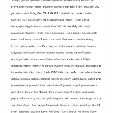
Jeffreys
germáni
globalizace
globální oteplování
globální zmeny klimatu
GMO
goniometrické funkce
grafen
gravettien
gravitace
gravitační čočky
gravitační vlny
gravitační záření
Gulag
GW150914
HAARP
Habsburkové
Hamás
Hanibal
harmonie
HDP
helenistický svět
helioseismologie
helium
Hernán Cortés
historie vědy
heutagogika
Higgsův boson
Historie Pátečníků
HIV
hlavní
posloupnost
hlavolamy
hmota
hoaxy
homeopatie
Homo sapiens
homosexualita
horolezectví
houby
hrdinství
hudba
humanitní vědy
humor
hurikány
Huxley
hvězdy
hybridní válka
Hyde Park Civilizace
hydrogeografie
hydrologie
hypnóza
ichtyologie
ichtyosauři
ilumináti
imigranti
impakty
imunita
imunitní systém
imunologie
Indie
Indoevropané
infekce
inflace
informatika
Inkové
InSight
inteligence
internet
internetové diskuze
invazivní druhy
investigativní žurnalistika
Io
iracionalita
Írán
islám
Islámský stát
ISRO
Itálie
Ivan Koněv
Izrael
jaderná chemie
jaderná elektrárna
jaderná energetika
jaderná energetiky
jaderná fyzika
jaderná zima
jaderné doktríny
jaderné štěpení
jaderné zbraně
jaderné zbrojení
jaderný reaktor
jádro atomu
James Clerk Maxwell
James Randi
Japonsko
jazyk
jazykověda
jazyky
Ježek v kleci
jezera
jídlo
jiné inteligence
Jižní Amerika
John Stapp
Josef II.
Jugoslávie
Jupiter
Jurij Gagarin
Kamiokande
Kanárské ostrovy
kardiologie
Karel II.
Stuart
katastrofa
kauzalita
Kelvin
Kim Čong-Il
Kim Čong-Un
Kip Thorne
klamy