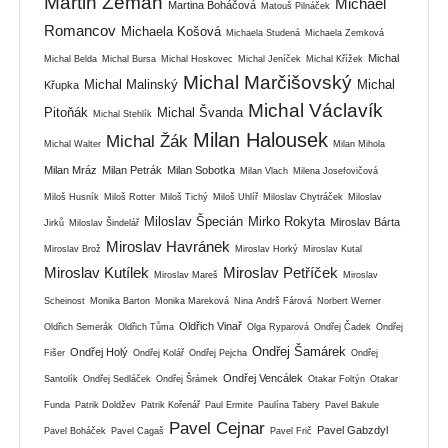
Martin Zeman
Michael
Martina Boháčová
Matouš Pilnáček
Romancov
Michaela Košová
Michaela Studená
Michaela Zemková
Michal
Michal Belda
Michal Bursa
Michal Hoskovec
Michal Jeníček
Michal Křížek
Michal Marčišovský
Michal Malinský
Michal
Křupka
Michal Václavík
Pitoňák
Michal Švanda
Michal Stehlík
Milan Halousek
Michal Žák
Michal Walter
Milan Mihola
Milan Mráz
Milan Petrák
Milan Sobotka
Milan Vlach
Milena Josefovičová
Miloš Husník
Miloš Rotter
Miloš Tichý
Miloš Uhlíř
Miloslav Chytráček
Miloslav
Miloslav Špecián
Mirko Rokyta
Miroslav Bárta
Jirků
Miloslav Šindelář
Miroslav Havránek
Miroslav Brož
Miroslav Horký
Miroslav Kutal
Miroslav Kutílek
Miroslav Petříček
Miroslav Mareš
Miroslav
Scheinost
Monika Barton
Monika Mareková
Nina Andrš Fárová
Norbert Werner
Oldřich Vinař
Oldřich Semerák
Oldřich Tůma
Olga Ryparová
Ondřej Čadek
Ondřej
Ondřej Šamárek
Ondřej Holý
Fišer
Ondřej Kolář
Ondřej Pejcha
Ondřej
Ondřej Vencálek
Santolík
Ondřej Sedláček
Ondřej Šrámek
Otakar Foltýn
Otakar
Funda
Patrik Doldžev
Patrik Kořenář
Paul Ermite
Paulína Tabery
Pavel Bakule
Pavel Cejnar
Pavel Gabzdyl
Pavel Boháček
Pavel Cagaš
Pavel Frič