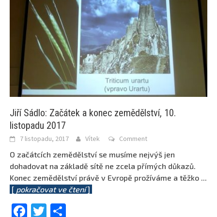
Jiří Sádlo: Začátek a konec zemědělství, 10.
listopadu 2017
7 listopadu, 2017
Vítek
Comment
O začátcích zemědělství se musíme nejvýš jen
dohadovat na základě sítě ne zcela přímých důkazů.
Konec zemědělství právě v Evropě prožíváme a těžko
...
[
pokračovat ve čtení
]
Facebook
Twitter
Share