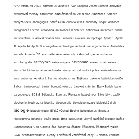
AFO
Afrika
AI
AIDS
aktivismus
akustika
Alan Shepard
Albert Einstein
alchymie
alternativní metody
altruismus
amatérská věda
Amazonie
Amazonka
Amerika
analýza textu
andragogika
André Geim
Andrew Wiles
anekdoty
Anglie
anihilace
anorganická chemie
Antarktida
antibiotická rezistence
antibiotika
antihmota
antika
antiscientismus
antivakcinační hnutí
Antoine Lavoisier
antropologie
Apollo 1
Apollo
11
Apollo 14
Apollo 8
apologetika
archeologie
architektura
argumentace
Aristoteles
astrobiologie
armáda
Armáda ČR
asexualita
Asie
asteroidy
astrochemie
astrofyzika
astronomie
astrofotografie
astronavigace
ateismus
atmosféra
atmosférické fronty
atomová bomba
atomy
attosekundové pulsy
austroslavismus
auta
autismus
Aztékové
Bachův absolutismus
Bajkonur
bakterie
balistické nosiče
Balkán
bankovnictví
banky
barevná televize
barevné vnímání
Barry Barish
barvy
baryogeneze
BDSM
Bělorusko
Bernhard Riemann
bezpečnost
Bible
bilý trpaslík
biochemie
biodiverzita
bioetika
biogeografie
biologické invaze
biologický druh
biologie
biotechnologie
Blízký východ
Boeing
bohemismus
Bosna a
Hercegovina
botanika
bouře
brexit
Brno
budoucnost Země
buněčná biologie
buňka
částicová fyzika
Burianosaurus
Čad
Callisto
čas
časomíra
částice
částicová
CCD
čechoslovakismus
Čechy
celoživotní vzdělávání
ceny IG Nobela
cenzura