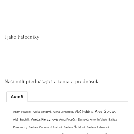
I jako Pátečníky
Naši milí přednášející a témata přednášek
Autoři
Aleš Špičák
Aleš Kuběna
Adam Hradilek
Adéla Šimková
Alena Lehnerová
Anetta Pierzynová
Aleš Stuchlík
Anna Pospěch Durnová
Antonín Vítek
Balász
Komoróczy
Barbara Oudová Holcátová
Barbora Šmídová
Barbora Urbanová