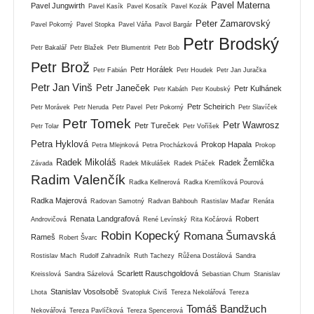
Pavel Materna
Pavel Jungwirth
Pavel Kasík
Pavel Kosatík
Pavel Kozák
Peter Zamarovský
Pavel Pokorný
Pavel Stopka
Pavel Váňa
Pavol Bargár
Petr Brodský
Petr Bakalář
Petr Blažek
Petr Blumentrit
Petr Bob
Petr Brož
Petr Horálek
Petr Fabián
Petr Houdek
Petr Jan Juračka
Petr Jan Vinš
Petr Janeček
Petr Kulhánek
Petr Kabáth
Petr Koubský
Petr Scheirich
Petr Morávek
Petr Neruda
Petr Pavel
Petr Pokorný
Petr Slavíček
Petr Tomek
Petr Wawrosz
Petr Tureček
Petr Tolar
Petr Voříšek
Petra Hyklová
Prokop Hapala
Petra Mlejnková
Petra Procházková
Prokop
Radek Mikoláš
Radek Žemlička
Závada
Radek Mikulášek
Radek Ptáček
Radim Valenčík
Radka Kellnerová
Radka Kremlíková Pourová
Radka Majerová
Radovan Samotný
Radvan Bahbouh
Rastislav Maďar
Renáta
Renata Landgrafová
Robert
Androvičová
René Levínský
Rita Kočárová
Robin Kopecký
Romana Šumavská
Rameš
Robert Švarc
Rostislav Mach
Rudolf Zahradník
Ruth Tachezy
Růžena Dostálová
Sandra
Scarlett Rauschgoldová
Kreisslová
Sandra Sázelová
Sebastian Chum
Stanislav
Stanislav Vosolsobě
Lhota
Svatopluk Civiš
Tereza Nekolářová
Tereza
Tomáš Bandžuch
Nekovářová
Tereza Pavlíčková
Tereza Spencerová