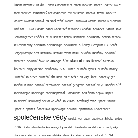
římské provincie
rituály
Robert Oppenheimer
roboti
robotika
Roger Chaffee
rok v
kosmonautice
romantický nacionalismus
romantismus
Ronald Drever
Rosetta
rostliny
rovnost pohlaví
rozmnožování
rozum
Rubikova kostka
Rudolf Mössbauer
rudý obr
Rusko
Sahara
sahel
Sametová revoluce
Sandžak
Sarajevo
Saturn
savci
Schrödingerova kočička
sci-fi
science fiction
sebeklam
sedimenty
sedmá perioda
seismické vlny
seismika
seismologie
sekularismus
šelmy
Semjorka R7
Senát
Sergej Koroljov
sex
sexualita
sexualizované násilí
sexuální menšiny
sexuální
skepticismus
sexuologie
orientace
sexuální život
šíité
školství
Skotsko
šlechtění
slepý démon
sloučeniny
SLS
Slunce
sluneční fyzika
sluneční hodiny
Sluneční soustava
sluneční vítr
smrt
smrt hvězd
smysly
šneci
sobecký gen
sociální bublina
sociální demokracie
sociální geografie
sociální hmyz
sociální sítě
sociobiologie
sociologie
sociomapování
Somaliland
Somálsko
sopka
sopky
soudnictví
soukromý sektor ve vědě
souvislost
Sovětský svaz
Space Shuttle
Space X
spánek
Španělsko
speleologie
spiknutí
spintronika
společenské
společenské vědy
společnost
sport
spotřeba
Srbsko
srdce
SSSR
Stalin
standardní kosmologický model
Standardní model částicové fyziky
Stará říše
stárnutí
staročeši
statika
statistika
stratosféra
středověk
STS-1