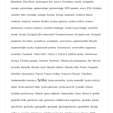
Beamlines
Elon Musk
emancipace žen
emoce
Enceladus
eneolit
energetika
energie
entomologie
epidemiologie
epistemologie
EPR paradox
eroze
ESA
Esfahán
estetika
etika
etnologie
etologie
Eurasie
Europa
eutanazie
evidence based
evoluce
medicine
evoluce člověka
evoluce genomu
evoluce hvězd
evoluce
evoluční biologie
evoluční
parasitismu
evoluce virulence
evoluční psychologie
teorie
Evropa
Evropská jižní observatoř
Evropská komise
Evropská unie
Evropský
parlament
Exo Mars
exoměsíce
exoplanety
exorcismus
experimentální filosofie
experimentální fyzika
exponované profese
extremismus
extremofilní organismy
ezoterika
Facebook
Fakta vítězí
Falcon 1
Falcon 9
falešné zprávy
feminismus
fenotyp
Fermiho paradox
fermiony
feromony
Fibonacciho posloupnost
film
filmová
filosofie
technika
filosofie mysli
filosofie vědomí
filosofie vědy
Finsko
fotografie
fotosféra
fotosyntéza
Francie
Francis Collins
Francisco Pizzaro
Fukušima
fyzika
fundamentální interakce
fyzika atmosféry
fyzika materiálů
fyzika nízkých
teplot
fyzika pevných látek
fyzika plazmatu
fyzika povrchů
fyzikální chemie
fyzikální pozitivismus
Galaxie
gama záblesky
Ganymedes
Gaza
Gemini 8
gender
generální štáb
genetické vady
geneticky modifikované organismy
genetika
genom
geografie
geologie
geochemie
geofyzika
geomagnetismus
geopolitika
George