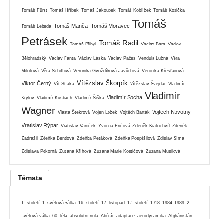
Tomáš Fürst
Tomáš Hříbek
Tomáš Jakoubek
Tomáš Koblížek
Tomáš Kosička
Tomáš
Tomáš Mančal
Tomáš Moravec
Tomáš Lebeda
Petrásek
Tomáš Radil
Tomáš Přibyl
Václav Bára
Václav
Bělohradský
Václav Fanta
Václav Láska
Václav Pačes
Vendula Lužná
Věra
Milotová
Věra Schiffová
Veronika Gvoždíková Javůrková
Veronika Křesťanová
Vítězslav Škorpík
Viktor Černý
Vít Straka
Vítězslav Švejdar
Vladimír
Vladimír
Vladimír Socha
Krylov
Vladimír Kusbach
Vladimír Šiška
Wagner
Vojtěch Novotný
Vlasta Štekrová
Vojen Ložek
Vojtěch Barták
Vratislav Rýpar
Vratislav Vaníček
Yvonna Fričová
Zdeněk Kratochvíl
Zdeněk
Zadražil
Zdeňka Bendová
Zdeňka Petáková
Zdeňka Pospíšilová
Zdislav Šíma
Zdislava Pokorná
Zuzana Kříhová
Zuzana Marie Kostićová
Zuzana Musilová
Témata
1. století
1. světová válka
16. století
17. listopad
17. století
1918
1984
1989
2.
světová válka
60. léta
absolutní nula
Abúsír
adaptace
aerodynamika
Afghánistán