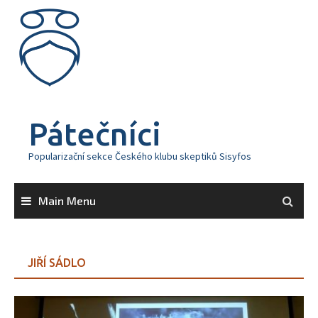
Skip
to
content
Pátečníci
Popularizační sekce Českého klubu skeptiků Sisyfos
Main Menu
JIŘÍ SÁDLO