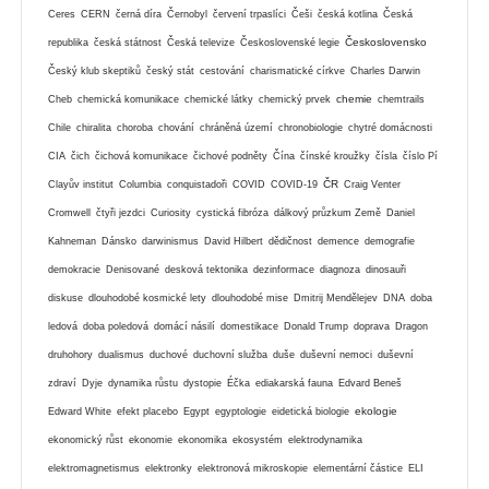
Ceres
CERN
černá díra
Černobyl
červení trpaslíci
Češi
česká kotlina
Česká
Československo
republika
česká státnost
Česká televize
Československé legie
Český klub skeptiků
český stát
cestování
charismatické církve
Charles Darwin
chemie
Cheb
chemická komunikace
chemické látky
chemický prvek
chemtrails
Chile
chiralita
choroba
chování
chráněná území
chronobiologie
chytré domácnosti
CIA
čich
čichová komunikace
čichové podněty
Čína
čínské kroužky
čísla
číslo Pí
ČR
Clayův institut
Columbia
conquistadoři
COVID
COVID-19
Craig Venter
Cromwell
čtyři jezdci
Curiosity
cystická fibróza
dálkový průzkum Země
Daniel
Kahneman
Dánsko
darwinismus
David Hilbert
dědičnost
demence
demografie
demokracie
Denisované
desková tektonika
dezinformace
diagnoza
dinosauři
diskuse
dlouhodobé kosmické lety
dlouhodobé mise
Dmitrij Mendělejev
DNA
doba
ledová
doba poledová
domácí násilí
domestikace
Donald Trump
doprava
Dragon
druhohory
dualismus
duchové
duchovní služba
duše
duševní nemoci
duševní
zdraví
Dyje
dynamika růstu
dystopie
Éčka
ediakarská fauna
Edvard Beneš
ekologie
Edward White
efekt placebo
Egypt
egyptologie
eidetická biologie
ekonomický růst
ekonomie
ekonomika
ekosystém
elektrodynamika
elektromagnetismus
elektronky
elektronová mikroskopie
elementární částice
ELI