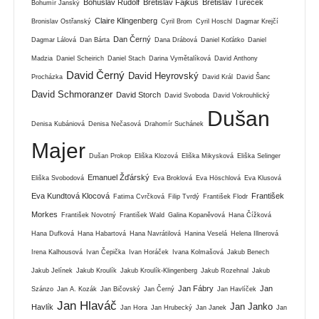
Bohuslav Rudolf
Břetislav Fajkus
Břetislav Tureček
Bohumír Janský
Claire Klingenberg
Bronislav Ostřanský
Cyril Brom
Cyril Hoschl
Dagmar Krejčí
Dan Černý
Dagmar Lálová
Dan Bárta
Dana Drábová
Daniel Koťátko
Daniel
Madzia
Daniel Scheirich
Daniel Stach
Darina Vymětalíková
David Anthony
David Černý
David Heyrovský
Procházka
David Král
David Šanc
David Schmoranzer
David Storch
David Svoboda
David Vokrouhlický
Dušan
Denisa Kubániová
Denisa Nečasová
Drahomír Suchánek
Majer
Dušan Prokop
Eliška Klozová
Eliška Mikysková
Eliška Selinger
Emanuel Žďárský
Eliška Svobodová
Eva Broklová
Eva Höschlová
Eva Klusová
Eva Kundtová Klocová
František
Fatima Cvrčková
Filip Tvrdý
František Flodr
Morkes
František Novotný
František Wald
Galina Kopaněvová
Hana Čížková
Hana Dufková
Hana Habartová
Hana Navrátilová
Hanina Veselá
Helena Illnerová
Irena Kalhousová
Ivan Čepička
Ivan Horáček
Ivana Kolmašová
Jakub Benech
Jakub Jelínek
Jakub Kroulík
Jakub Kroulík-Klingenberg
Jakub Rozehnal
Jakub
Jan Fábry
Jan
Szánzo
Jan A. Kozák
Jan Bičovský
Jan Černý
Jan Havlíček
Jan Hlaváč
Jan Janko
Havlík
Jan Hora
Jan Hrubecký
Jan Janek
Jan