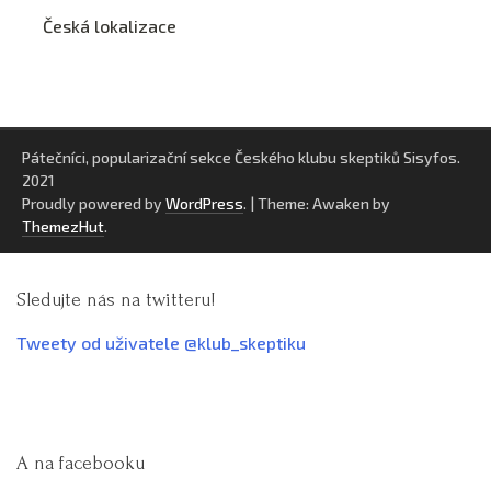
Česká lokalizace
Pátečníci, popularizační sekce Českého klubu skeptiků Sisyfos.
2021
Proudly powered by
WordPress
.
|
Theme: Awaken by
ThemezHut
.
Sledujte nás na twitteru!
Tweety od uživatele @klub_skeptiku
A na facebooku