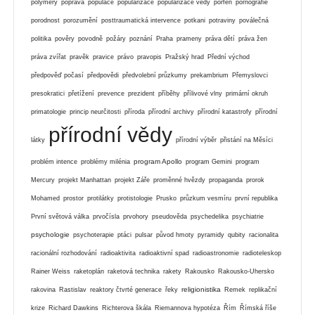
polymery
poprava
populace
popularizace
popularizace vědy
porfen
pornografie
porodnost
porozumění
posttraumatická intervence
potkani
potraviny
poválečná
politika
pověry
povodně
požáry
poznání
Praha
prameny
práva dětí
práva žen
práva zvířat
pravěk
pravice
právo
pravopis
Pražský hrad
Přední východ
předpověď počasí
předpovědi
předvolební průzkumy
prekambrium
Přemyslovci
presokratici
přetížení
prevence
prezident
příběhy
přílivové vlny
primární okruh
primatologie
princip neurčitosti
příroda
přírodní archivy
přírodní katastrofy
přírodní
přírodní vědy
látky
přírodní výběr
přistání na Měsíci
program Apollo
problém intence
problémy milénia
program Gemini
program
Mercury
projekt Manhattan
projekt Záře
proměnné hvězdy
propaganda
prorok
Mohamed
prostor
protilátky
protistologie
Prusko
průzkum vesmíru
první republika
První světová válka
prvočísla
prvohory
pseudověda
psychedelika
psychiatrie
psychologie
psychoterapie
ptáci
pulsar
původ hmoty
pyramidy
qubity
racionalita
racionální rozhodování
radioaktivita
radioaktivní spad
radioastronomie
radioteleskop
Rainer Weiss
raketoplán
raketová technika
rakety
Rakousko
Rakousko-Uhersko
religionistika
rakovina
Rastislav
reaktory čtvrté generace
řeky
Remek
replikační
krize
Richard Dawkins
Richterova škála
Riemannova hypotéza
Řím
Římská říše