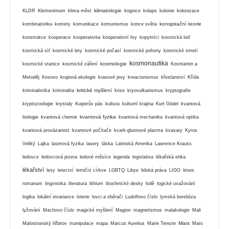
klimatologie
KLDR
Klementinum
klima měst
kognice
kolaps
kolonie
kolonizace
konspirační teorie
kombinatorika
komety
komunikace
komunismus
konce světa
konstrukce
kooperace
kooperativita
kooperativní hry
kopytníci
kosmická loď
kosmická síť
kosmické lety
kosmické počasí
kosmické pohony
kosmické smetí
kosmonautika
kosmologie
kosmické stanice
kosmické záření
Kosntantin a
Metoděj
Kosovo
krajinná ekologie
krasové jevy
kreacionismus
křesťanství
Křída
kritické myšlení
kriminalistika
kriminalita
krize
kryovulkanismus
kryptografie
kryptozoologie
krystaly
Kuiperův pás
kultura
kulturní krajina
Kurt Gödel
kvantová
kvantová fyzika
biologie
kvantová chemie
kvantová mechanika
kvantová optika
kvantová provázanost
kvantové počítače
kvark-gluonové plazma
kvasary
Kyros
Veliký
Lajka
laserová fyzika
lasery
láska
Latinská Amerika
Lawrence Krauss
ledovce
ledovcová jezera
ledové měsíce
legenda
legislativa
lékařská etika
lékařství
lesy
letectví
letniční církve
LGBTQ
Libye
lidská práva
LIGO
limes
romanum
lingvistika
literatura
lithium
litosferické desky
lodě
logické uvažování
logika
lokální invariance
loterie
lovci a sběrači
Ludolfovo číslo
lymská borelióza
lyžování
Machovo číslo
magické myšlení
Magion
magnetismus
malakologie
Mali
Mars
Malostranský hřbitov
manipulace
mapa
Marcus Aurelius
Marie Terezie
Mars