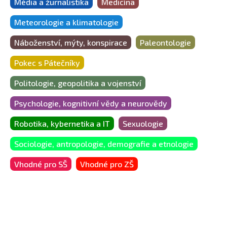
Média a žurnalistika
Medicína
Meteorologie a klimatologie
Náboženství, mýty, konspirace
Paleontologie
Pokec s Pátečníky
Politologie, geopolitika a vojenství
Psychologie, kognitivní vědy a neurovědy
Robotika, kybernetika a IT
Sexuologie
Sociologie, antropologie, demografie a etnologie
Vhodné pro SŠ
Vhodné pro ZŠ