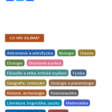
CO VÁS ZAJÍMÁ?
Astronomie a astrofyzika
Biologie
Chemie
Ekologie
Ekonomie a právo
Filosofie a etika, kritické myšlení
Fyzika
Geografie, cestování
Geologie a planetologie
Historie, archeologie
Kosmonautika
Literatura, lingvistika, jazyky
Matematika