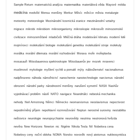
matematika
Sample Return
matematická analýza
materiálová věda
Mayové
média
medicína
medvěd
Mensa
menšiny
Merkur
Měsíc
měsíce
města
metalurgie
mezinárodní vztahy
meteority
meteorologie
Mezinárodní kosmická stanice
migrace
mikrobi
mikrobiom
mikroorganismy
mikroskopie
mikrosvět
mimozemské
civilizace
mimozemšťané
mladočeši
Mléčná dráha
modelování klimatu
moderní lidé
mojmírovci
molekulární biologie
molekulární genetika
molekulární stroje
molekuly
morálka
morální dilemata
morální rozhodování
Morava
moře
mořeplavba
mosasauři
Mössbauerova spektroskopie
Mössbauerův jev
mozek
mravenci
náboženství
muslimové
mykologie
myšlení rychlé a pomalé
mýty
nacionalismus
nadpřirozeno
náhoda
námořnictví
nanochemie
nanotechnologie
narcismus
národní
obrození
národní parky
národnostní menšiny
narušení symetrií
NASA
Nashův
vyjednávací problém
násilí
NATO
navigace
Neandrtálci
nebeská mechanika
nehody
Neil Armstrong
Němci
Německo
neomarxismus
neoslavismus
nepoctivost
nepodmíněný příjem
nepohlavní rozmnožování
Neptun
nerostné suroviny
nestabilita
neštovice
neurologie
neuropsychiatrie
neurovědy
neutrina
neutronová hvězda
nevěra
New Horizons
Newton
nic
Nigérie
Nikola Tesla
Nil
Nobelova cena
Nobelovy ceny
noční obloha
NOMA
Norsko
novověk
nový ateismus
nukleosyntéza