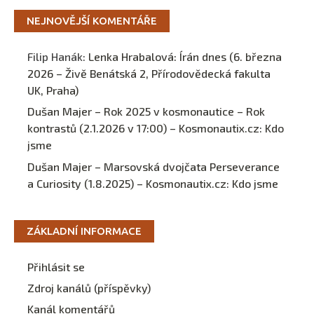
NEJNOVĚJŠÍ KOMENTÁŘE
Filip Hanák
:
Lenka Hrabalová: Írán dnes (6. března
2026 – Živě Benátská 2, Přírodovědecká fakulta
UK, Praha)
Dušan Majer – Rok 2025 v kosmonautice – Rok
kontrastů (2.1.2026 v 17:00) – Kosmonautix.cz
:
Kdo
jsme
Dušan Majer – Marsovská dvojčata Perseverance
a Curiosity (1.8.2025) – Kosmonautix.cz
:
Kdo jsme
ZÁKLADNÍ INFORMACE
Přihlásit se
Zdroj kanálů (příspěvky)
Kanál komentářů