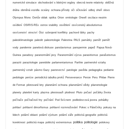
numerické simulace
obchodování s lidskými orgány
obecná teorie relativity
oběžná
dráha
obrněná vozidla
oceány
ochrana přírody
oči
očkování
odboj
oheň
olovo
Olympus Mons
Oortův oblak
optika
Orion
ornitologie
Orwell
oscilace neutrin
osídlení
OSIRIS-REx
ostrov stability
osvětlení
osvícenský absolutismus
osvícenství
otroctví
Ötzi
ozbrojené konflikty
pachové látky
pachy
paleoklimatologie
paleolit
paleontologie
Palestina
PALS
památky
paměť
paměť
vody
pandemie
panelová diskuse
panslavismus
panspermie
papež
Papua Nová-
Guinea
paradoxy
paranormální jevy
Paranormální výzva
parasitismus
parašutismus
paraziti
parazitologie
pareidolie
parlamentarismus
Parthie
partnerské vztahy
partnerský vztah
pásmo Gazy
pastevectví
patologie
pavěda
pedagogika
pediatrie
pedologie
peníze
periodická tabulka prvků
Perseverance
Persie
Peru
Philae
Pierre
planetární vědy
planetologie
de Fermat
pilotované lety
planetární ochrana
planety
platební karty
plazma
plesiosauři
plodnost
Pluto
počasí
počátky života
počítače
počítačové hry
počítání
Pod Svícnem
podledovcová jezera
pohádky
pohlaví
pohlavní dimorfismus
pohlavní rozmnožování
Pokec s Pátečníky
pokusy na
lidech
polární oblasti
polární výzkum
polární záře
politická geografie
politická
politika
politologie
korektnost
politická mapa
politický extremismus
polokovy