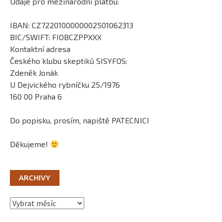
Údaje pro mezinárodní platbu:
IBAN: CZ7220100000002501062313
BIC/SWIFT: FIOBCZPPXXX
Kontaktní adresa
Českého klubu skeptiků SISYFOS:
Zdeněk Jonák
U Dejvického rybníčku 25/1976
160 00 Praha 6
Do popisku, prosím, napiště PATECNICI
Děkujeme!
ARCHIVY
Archivy