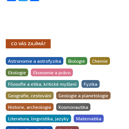
CO VÁS ZAJÍMÁ?
Astronomie a astrofyzika
Biologie
Chemie
Ekologie
Ekonomie a právo
Filosofie a etika, kritické myšlení
Fyzika
Geografie, cestování
Geologie a planetologie
Historie, archeologie
Kosmonautika
Literatura, lingvistika, jazyky
Matematika