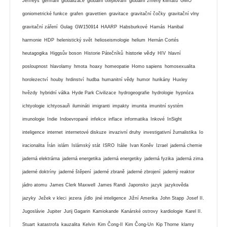
Jeffreys
germáni
globalizace
globální oteplování
globální zmeny klimatu
GMO
goniometrické funkce
grafen
gravettien
gravitace
gravitační čočky
gravitační vlny
gravitační záření
Gulag
GW150914
HAARP
Habsburkové
Hamás
Hanibal
harmonie
HDP
helenistický svět
helioseismologie
helium
Hernán Cortés
historie vědy
heutagogika
Higgsův boson
Historie Pátečníků
HIV
hlavní
posloupnost
hlavolamy
hmota
hoaxy
homeopatie
Homo sapiens
homosexualita
horolezectví
houby
hrdinství
hudba
humanitní vědy
humor
hurikány
Huxley
hvězdy
hybridní válka
Hyde Park Civilizace
hydrogeografie
hydrologie
hypnóza
ichtyologie
ichtyosauři
ilumináti
imigranti
impakty
imunita
imunitní systém
imunologie
Indie
Indoevropané
infekce
inflace
informatika
Inkové
InSight
inteligence
internet
internetové diskuze
invazivní druhy
investigativní žurnalistika
Io
iracionalita
Írán
islám
Islámský stát
ISRO
Itálie
Ivan Koněv
Izrael
jaderná chemie
jaderná elektrárna
jaderná energetika
jaderná energetiky
jaderná fyzika
jaderná zima
jaderné doktríny
jaderné štěpení
jaderné zbraně
jaderné zbrojení
jaderný reaktor
jádro atomu
James Clerk Maxwell
James Randi
Japonsko
jazyk
jazykověda
jazyky
Ježek v kleci
jezera
jídlo
jiné inteligence
Jižní Amerika
John Stapp
Josef II.
Jugoslávie
Jupiter
Jurij Gagarin
Kamiokande
Kanárské ostrovy
kardiologie
Karel II.
Stuart
katastrofa
kauzalita
Kelvin
Kim Čong-Il
Kim Čong-Un
Kip Thorne
klamy