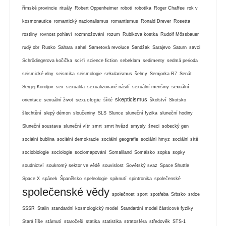
římské provincie
rituály
Robert Oppenheimer
roboti
robotika
Roger Chaffee
rok v
kosmonautice
romantický nacionalismus
romantismus
Ronald Drever
Rosetta
rostliny
rovnost pohlaví
rozmnožování
rozum
Rubikova kostka
Rudolf Mössbauer
rudý obr
Rusko
Sahara
sahel
Sametová revoluce
Sandžak
Sarajevo
Saturn
savci
Schrödingerova kočička
sci-fi
science fiction
sebeklam
sedimenty
sedmá perioda
seismické vlny
seismika
seismologie
sekularismus
šelmy
Semjorka R7
Senát
Sergej Koroljov
sex
sexualita
sexualizované násilí
sexuální menšiny
sexuální
skepticismus
sexuologie
orientace
sexuální život
šíité
školství
Skotsko
šlechtění
slepý démon
sloučeniny
SLS
Slunce
sluneční fyzika
sluneční hodiny
Sluneční soustava
sluneční vítr
smrt
smrt hvězd
smysly
šneci
sobecký gen
sociální bublina
sociální demokracie
sociální geografie
sociální hmyz
sociální sítě
sociobiologie
sociologie
sociomapování
Somaliland
Somálsko
sopka
sopky
soudnictví
soukromý sektor ve vědě
souvislost
Sovětský svaz
Space Shuttle
Space X
spánek
Španělsko
speleologie
spiknutí
spintronika
společenské
společenské vědy
společnost
sport
spotřeba
Srbsko
srdce
SSSR
Stalin
standardní kosmologický model
Standardní model částicové fyziky
Stará říše
stárnutí
staročeši
statika
statistika
stratosféra
středověk
STS-1