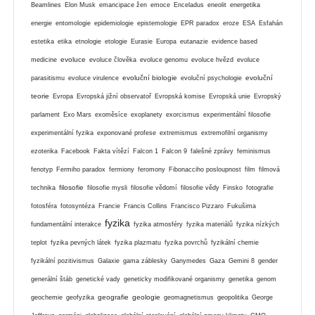
Beamlines
Elon Musk
emancipace žen
emoce
Enceladus
eneolit
energetika
energie
entomologie
epidemiologie
epistemologie
EPR paradox
eroze
ESA
Esfahán
estetika
etika
etnologie
etologie
Eurasie
Europa
eutanazie
evidence based
evoluce
medicine
evoluce člověka
evoluce genomu
evoluce hvězd
evoluce
evoluční biologie
evoluční
parasitismu
evoluce virulence
evoluční psychologie
teorie
Evropa
Evropská jižní observatoř
Evropská komise
Evropská unie
Evropský
parlament
Exo Mars
exoměsíce
exoplanety
exorcismus
experimentální filosofie
experimentální fyzika
exponované profese
extremismus
extremofilní organismy
ezoterika
Facebook
Fakta vítězí
Falcon 1
Falcon 9
falešné zprávy
feminismus
fenotyp
Fermiho paradox
fermiony
feromony
Fibonacciho posloupnost
film
filmová
filosofie
technika
filosofie mysli
filosofie vědomí
filosofie vědy
Finsko
fotografie
fotosféra
fotosyntéza
Francie
Francis Collins
Francisco Pizzaro
Fukušima
fyzika
fundamentální interakce
fyzika atmosféry
fyzika materiálů
fyzika nízkých
teplot
fyzika pevných látek
fyzika plazmatu
fyzika povrchů
fyzikální chemie
fyzikální pozitivismus
Galaxie
gama záblesky
Ganymedes
Gaza
Gemini 8
gender
generální štáb
genetické vady
geneticky modifikované organismy
genetika
genom
geografie
geologie
geochemie
geofyzika
geomagnetismus
geopolitika
George