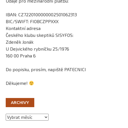
Údaje pro mezinárodní platbu:
IBAN: CZ7220100000002501062313
BIC/SWIFT: FIOBCZPPXXX
Kontaktní adresa
Českého klubu skeptiků SISYFOS:
Zdeněk Jonák
U Dejvického rybníčku 25/1976
160 00 Praha 6
Do popisku, prosím, napiště PATECNICI
Děkujeme!
ARCHIVY
Archivy