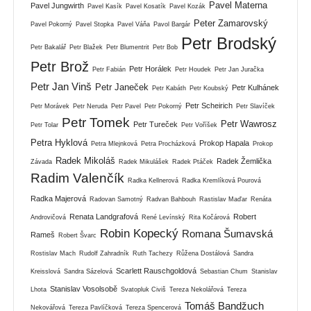
Pavel Materna
Pavel Jungwirth
Pavel Kasík
Pavel Kosatík
Pavel Kozák
Peter Zamarovský
Pavel Pokorný
Pavel Stopka
Pavel Váňa
Pavol Bargár
Petr Brodský
Petr Bakalář
Petr Blažek
Petr Blumentrit
Petr Bob
Petr Brož
Petr Horálek
Petr Fabián
Petr Houdek
Petr Jan Juračka
Petr Jan Vinš
Petr Janeček
Petr Kulhánek
Petr Kabáth
Petr Koubský
Petr Scheirich
Petr Morávek
Petr Neruda
Petr Pavel
Petr Pokorný
Petr Slavíček
Petr Tomek
Petr Wawrosz
Petr Tureček
Petr Tolar
Petr Voříšek
Petra Hyklová
Prokop Hapala
Petra Mlejnková
Petra Procházková
Prokop
Radek Mikoláš
Radek Žemlička
Závada
Radek Mikulášek
Radek Ptáček
Radim Valenčík
Radka Kellnerová
Radka Kremlíková Pourová
Radka Majerová
Radovan Samotný
Radvan Bahbouh
Rastislav Maďar
Renáta
Renata Landgrafová
Robert
Androvičová
René Levínský
Rita Kočárová
Robin Kopecký
Romana Šumavská
Rameš
Robert Švarc
Rostislav Mach
Rudolf Zahradník
Ruth Tachezy
Růžena Dostálová
Sandra
Scarlett Rauschgoldová
Kreisslová
Sandra Sázelová
Sebastian Chum
Stanislav
Stanislav Vosolsobě
Lhota
Svatopluk Civiš
Tereza Nekolářová
Tereza
Tomáš Bandžuch
Nekovářová
Tereza Pavlíčková
Tereza Spencerová