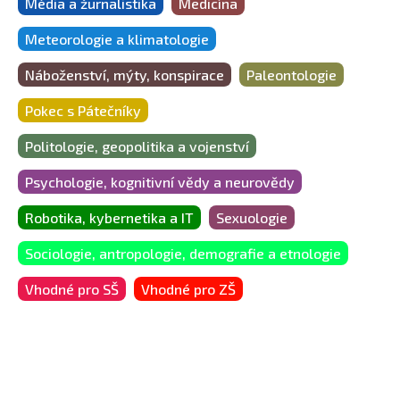
Média a žurnalistika
Medicína
Meteorologie a klimatologie
Náboženství, mýty, konspirace
Paleontologie
Pokec s Pátečníky
Politologie, geopolitika a vojenství
Psychologie, kognitivní vědy a neurovědy
Robotika, kybernetika a IT
Sexuologie
Sociologie, antropologie, demografie a etnologie
Vhodné pro SŠ
Vhodné pro ZŠ