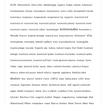
klimatologie
KLDR
Klementinum
klima měst
kognice
kolaps
kolonie
kolonizace
konspirační teorie
kombinatorika
komety
komunikace
komunismus
konce světa
konstrukce
kooperace
kooperativita
kooperativní hry
kopytníci
kosmická loď
kosmická síť
kosmické lety
kosmické počasí
kosmické pohony
kosmické smetí
kosmonautika
kosmologie
kosmické stanice
kosmické záření
Kosntantin a
Metoděj
Kosovo
krajinná ekologie
krasové jevy
kreacionismus
křesťanství
Křída
kritické myšlení
kriminalistika
kriminalita
krize
kryovulkanismus
kryptografie
kryptozoologie
krystaly
Kuiperův pás
kultura
kulturní krajina
Kurt Gödel
kvantová
kvantová fyzika
biologie
kvantová chemie
kvantová mechanika
kvantová optika
kvantová provázanost
kvantové počítače
kvark-gluonové plazma
kvasary
Kyros
Veliký
Lajka
laserová fyzika
lasery
láska
Latinská Amerika
Lawrence Krauss
ledovce
ledovcová jezera
ledové měsíce
legenda
legislativa
lékařská etika
lékařství
lesy
letectví
letniční církve
LGBTQ
Libye
lidská práva
LIGO
limes
romanum
lingvistika
literatura
lithium
litosferické desky
lodě
logické uvažování
logika
lokální invariance
loterie
lovci a sběrači
Ludolfovo číslo
lymská borelióza
lyžování
Machovo číslo
magické myšlení
Magion
magnetismus
malakologie
Mali
Mars
Malostranský hřbitov
manipulace
mapa
Marcus Aurelius
Marie Terezie
Mars