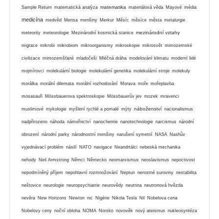
matematika
Sample Return
matematická analýza
materiálová věda
Mayové
média
medicína
medvěd
Mensa
menšiny
Merkur
Měsíc
měsíce
města
metalurgie
mezinárodní vztahy
meteority
meteorologie
Mezinárodní kosmická stanice
migrace
mikrobi
mikrobiom
mikroorganismy
mikroskopie
mikrosvět
mimozemské
civilizace
mimozemšťané
mladočeši
Mléčná dráha
modelování klimatu
moderní lidé
mojmírovci
molekulární biologie
molekulární genetika
molekulární stroje
molekuly
morálka
morální dilemata
morální rozhodování
Morava
moře
mořeplavba
mosasauři
Mössbauerova spektroskopie
Mössbauerův jev
mozek
mravenci
náboženství
muslimové
mykologie
myšlení rychlé a pomalé
mýty
nacionalismus
nadpřirozeno
náhoda
námořnictví
nanochemie
nanotechnologie
narcismus
národní
obrození
národní parky
národnostní menšiny
narušení symetrií
NASA
Nashův
vyjednávací problém
násilí
NATO
navigace
Neandrtálci
nebeská mechanika
nehody
Neil Armstrong
Němci
Německo
neomarxismus
neoslavismus
nepoctivost
nepodmíněný příjem
nepohlavní rozmnožování
Neptun
nerostné suroviny
nestabilita
neštovice
neurologie
neuropsychiatrie
neurovědy
neutrina
neutronová hvězda
nevěra
New Horizons
Newton
nic
Nigérie
Nikola Tesla
Nil
Nobelova cena
Nobelovy ceny
noční obloha
NOMA
Norsko
novověk
nový ateismus
nukleosyntéza