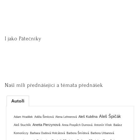
I jako Pátečníky
Naši milí přednášející a témata přednášek
Autoři
Aleš Špičák
Aleš Kuběna
Adam Hradilek
Adéla Šimková
Alena Lehnerová
Anetta Pierzynová
Aleš Stuchlík
Anna Pospěch Durnová
Antonín Vítek
Balász
Komoróczy
Barbara Oudová Holcátová
Barbora Šmídová
Barbora Urbanová