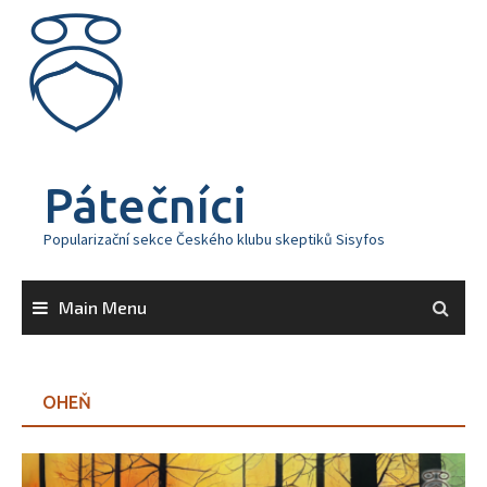
Skip
to
content
Pátečníci
Popularizační sekce Českého klubu skeptiků Sisyfos
Main Menu
OHEŇ