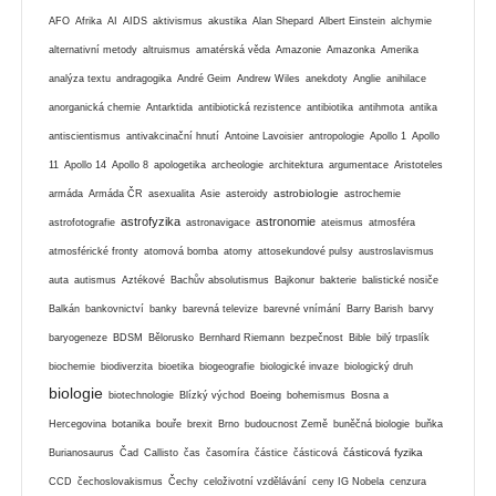
AFO
Afrika
AI
AIDS
aktivismus
akustika
Alan Shepard
Albert Einstein
alchymie
alternativní metody
altruismus
amatérská věda
Amazonie
Amazonka
Amerika
analýza textu
andragogika
André Geim
Andrew Wiles
anekdoty
Anglie
anihilace
anorganická chemie
Antarktida
antibiotická rezistence
antibiotika
antihmota
antika
antiscientismus
antivakcinační hnutí
Antoine Lavoisier
antropologie
Apollo 1
Apollo
11
Apollo 14
Apollo 8
apologetika
archeologie
architektura
argumentace
Aristoteles
astrobiologie
armáda
Armáda ČR
asexualita
Asie
asteroidy
astrochemie
astrofyzika
astronomie
astrofotografie
astronavigace
ateismus
atmosféra
atmosférické fronty
atomová bomba
atomy
attosekundové pulsy
austroslavismus
auta
autismus
Aztékové
Bachův absolutismus
Bajkonur
bakterie
balistické nosiče
Balkán
bankovnictví
banky
barevná televize
barevné vnímání
Barry Barish
barvy
baryogeneze
BDSM
Bělorusko
Bernhard Riemann
bezpečnost
Bible
bilý trpaslík
biochemie
biodiverzita
bioetika
biogeografie
biologické invaze
biologický druh
biologie
biotechnologie
Blízký východ
Boeing
bohemismus
Bosna a
Hercegovina
botanika
bouře
brexit
Brno
budoucnost Země
buněčná biologie
buňka
částicová fyzika
Burianosaurus
Čad
Callisto
čas
časomíra
částice
částicová
CCD
čechoslovakismus
Čechy
celoživotní vzdělávání
ceny IG Nobela
cenzura