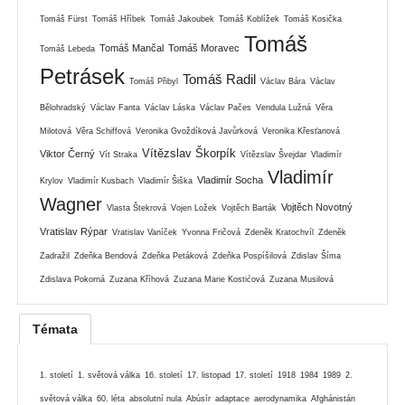
Tomáš Fürst
Tomáš Hříbek
Tomáš Jakoubek
Tomáš Koblížek
Tomáš Kosička
Tomáš
Tomáš Mančal
Tomáš Moravec
Tomáš Lebeda
Petrásek
Tomáš Radil
Tomáš Přibyl
Václav Bára
Václav
Bělohradský
Václav Fanta
Václav Láska
Václav Pačes
Vendula Lužná
Věra
Milotová
Věra Schiffová
Veronika Gvoždíková Javůrková
Veronika Křesťanová
Vítězslav Škorpík
Viktor Černý
Vít Straka
Vítězslav Švejdar
Vladimír
Vladimír
Vladimír Socha
Krylov
Vladimír Kusbach
Vladimír Šiška
Wagner
Vojtěch Novotný
Vlasta Štekrová
Vojen Ložek
Vojtěch Barták
Vratislav Rýpar
Vratislav Vaníček
Yvonna Fričová
Zdeněk Kratochvíl
Zdeněk
Zadražil
Zdeňka Bendová
Zdeňka Petáková
Zdeňka Pospíšilová
Zdislav Šíma
Zdislava Pokorná
Zuzana Kříhová
Zuzana Marie Kostićová
Zuzana Musilová
Témata
1. století
1. světová válka
16. století
17. listopad
17. století
1918
1984
1989
2.
světová válka
60. léta
absolutní nula
Abúsír
adaptace
aerodynamika
Afghánistán