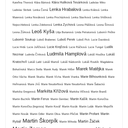
Klára Hulíková Tesárková
Kateřina Thorová
Klára Bártová
Ladislav Miko
Lenka Hrabalová
Ladislav Skrbek
Lenka Černá
Lenka Králová
Lenka
Maierová
Lenka Nováková
Lenka Procházková
Lenka Slavíková
Lenka Vrtišková
Lenka Zychová
Nejezchlebová
Lenka Zdeborová
Leona Plášilová
Leona Šímová
Leoš Kyša
Leona Žůrková
Lilija Burianová
Linda Petraturová
Lubomír Peške
Lubomír Soukup
Luboš Perek
Luboš Brabenec
Luboš Pick
Lucie Davidová
Lucie Krejčová
Luděk
Lucie Hrdá
Lucie Juřičková
Lucie Ráčková
Lucie Tungul
Ludmila Hamplová
Nezmar
Lukáš
Ludmila Čírtková
Lukáš Houška
Kratochvíl
Lukáš Laibl
Lukáš Martoš
Lukáš Nádvorník
Lukáš Roubík
Magdalena
Marek Matějka
Bohutínská
Marco Stella
Marek Audy
Marek Hilšer
Marek
Marie Běhounková
Orko Vácha
Marek Skarka
Marek Vícha
Marek Vranka
Marie
Heřmanová
Marie Jírů
Marie Neudorflová
Marie Neudorfová
Marie Šabacká
Markéta Křížová
Markéta Gregorová
Markéta Vlčková
Martin Braniš
Martin Ferus
Martin Kašík
Martin Buchtík
Martin Gembec
Martin Konvička
Martin Konvička (lingvista)
Martin Kovář
Martin Kozák
Martin Lulák
Martin Mejstřík
Martin Profant
Martin
Martin Novák
Martin Odler
Martin Oliva
Martin Přeček
Martin Škorpík
Martin Žáček
Rybář
Martin Wihoda