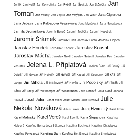
Jan
Jehlík
Jan Kolář
Jan Konvalinka
Jan Rybář
Jan Špaček
Jan Stěnička
Toman
Jana Cíglerová
Jan Veselý
Jan Vojtko
Jan Votýpka
Jan Wintr
Jana Jebavá
Jana Kalbáčová Vejpravová
Jana Mynářová
Jana Nenadalová
Jarmila Bednaříková
Jaromír Beneš
Jaromír Jedlička
Jaromír Kopeček
Jaromír Šrámek
Jaroslav Bílek
Jaroslav Fanta
Jaroslav Flejberk
Jaroslav Houdek
Jaroslav Kousal
Jaroslav Kadlec
Jaroslav Mácha
Jaroslav Nejdl
Jaroslav Nešetřil
Jaroslav Petr
Jaroslav
Jelena L. Příplatová
Vostatek
Jindřich Šídlo
Jiří Černý
Jiří
Dolejší
Jiří Grygar
Jiří Hejkrlík
Jiří Hořejší
Jiří Kacetl
Jiří Kocourek
Jiří Kříž
Jiří
Jiří Mihola
Jiří Podolský
Langer
Jiří Mikšovský
Jiří Novák
Jiří Přibáň
Jiří
Sádlo
Jiří Štegl
Jiří Weinberger
Jiří Wiedermann
Jitka Lindová
Jitka Slabá
Johana
Julie
Josef Jelen
Fialová
Josef Michl
Josef Moural
Julie Beritová
Nekola Nováková
Juraj Hvorecký
Julius Lukeš
Karel Kovář
Karel Vereš
Karel Malinský
Karla Štěpánová
Karel Zvoník
Katarína
Holcová
Kateřina Bernardová Sýkorová
Kateřina Buchtová
Kateřina Chládková
Kateřina Sam
Kateřina Potyszová
Kateřina Šimáčková
Kateřina Smejkalová