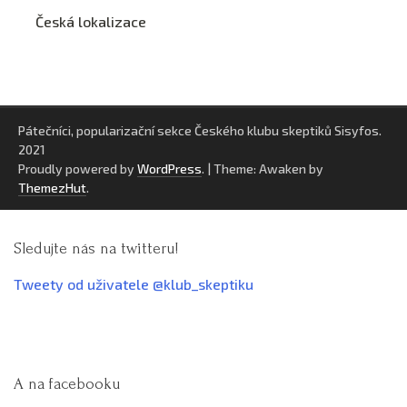
Česká lokalizace
Pátečníci, popularizační sekce Českého klubu skeptiků Sisyfos.
2021
Proudly powered by
WordPress
.
|
Theme: Awaken by
ThemezHut
.
Sledujte nás na twitteru!
Tweety od uživatele @klub_skeptiku
A na facebooku