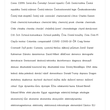
Ceres
CERN
černá díra
Černobyl
červení trpaslíci
Češi
česká kotlina
Česká
Československo
republika
česká státnost
Česká televize
Československé legie
Český klub skeptiků
český stát
cestování
charismatické církve
Charles Darwin
chemie
Cheb
chemická komunikace
chemické látky
chemický prvek
chemtrails
Chile
chiralita
choroba
chování
chráněná území
chronobiologie
chytré domácnosti
CIA
čich
čichová komunikace
čichové podněty
Čína
čínské kroužky
čísla
číslo Pí
ČR
Clayův institut
Columbia
conquistadoři
COVID
COVID-19
Craig Venter
Cromwell
čtyři jezdci
Curiosity
cystická fibróza
dálkový průzkum Země
Daniel
Kahneman
Dánsko
darwinismus
David Hilbert
dědičnost
demence
demografie
demokracie
Denisované
desková tektonika
dezinformace
diagnoza
dinosauři
diskuse
dlouhodobé kosmické lety
dlouhodobé mise
Dmitrij Mendělejev
DNA
doba
ledová
doba poledová
domácí násilí
domestikace
Donald Trump
doprava
Dragon
druhohory
dualismus
duchové
duchovní služba
duše
duševní nemoci
duševní
zdraví
Dyje
dynamika růstu
dystopie
Éčka
ediakarská fauna
Edvard Beneš
ekologie
Edward White
efekt placebo
Egypt
egyptologie
eidetická biologie
ekonomický růst
ekonomie
ekonomika
ekosystém
elektrodynamika
elektromagnetismus
elektronky
elektronová mikroskopie
elementární částice
ELI