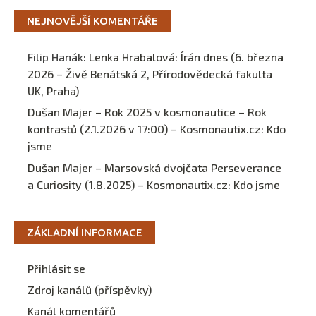
NEJNOVĚJŠÍ KOMENTÁŘE
Filip Hanák
:
Lenka Hrabalová: Írán dnes (6. března
2026 – Živě Benátská 2, Přírodovědecká fakulta
UK, Praha)
Dušan Majer – Rok 2025 v kosmonautice – Rok
kontrastů (2.1.2026 v 17:00) – Kosmonautix.cz
:
Kdo
jsme
Dušan Majer – Marsovská dvojčata Perseverance
a Curiosity (1.8.2025) – Kosmonautix.cz
:
Kdo jsme
ZÁKLADNÍ INFORMACE
Přihlásit se
Zdroj kanálů (příspěvky)
Kanál komentářů