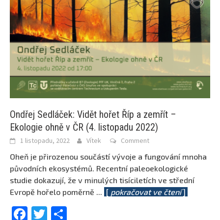
Ondřej Sedláček: Vidět hořet Říp a zemřít –
Ekologie ohně v ČR (4. listopadu 2022)
1 listopadu, 2022
Vítek
Comment
Oheň je přirozenou součástí vývoje a fungování mnoha
původních ekosystémů. Recentní paleoekologické
studie dokazují, že v minulých tisíciletích ve střední
Evropě hořelo poměrně
...
[
pokračovat ve čtení
]
Facebook
Twitter
Share