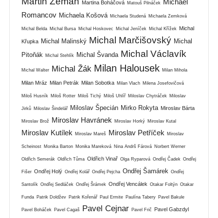
Martin Zeman
Michael
Martina Boháčová
Matouš Pilnáček
Romancov
Michaela Košová
Michaela Studená
Michaela Zemková
Michal
Michal Belda
Michal Bursa
Michal Hoskovec
Michal Jeníček
Michal Křížek
Michal Marčišovský
Michal Malinský
Michal
Křupka
Michal Václavík
Pitoňák
Michal Švanda
Michal Stehlík
Milan Halousek
Michal Žák
Michal Walter
Milan Mihola
Milan Mráz
Milan Petrák
Milan Sobotka
Milan Vlach
Milena Josefovičová
Miloš Husník
Miloš Rotter
Miloš Tichý
Miloš Uhlíř
Miloslav Chytráček
Miloslav
Miloslav Špecián
Mirko Rokyta
Miroslav Bárta
Jirků
Miloslav Šindelář
Miroslav Havránek
Miroslav Brož
Miroslav Horký
Miroslav Kutal
Miroslav Kutílek
Miroslav Petříček
Miroslav Mareš
Miroslav
Scheinost
Monika Barton
Monika Mareková
Nina Andrš Fárová
Norbert Werner
Oldřich Vinař
Oldřich Semerák
Oldřich Tůma
Olga Ryparová
Ondřej Čadek
Ondřej
Ondřej Šamárek
Ondřej Holý
Fišer
Ondřej Kolář
Ondřej Pejcha
Ondřej
Ondřej Vencálek
Santolík
Ondřej Sedláček
Ondřej Šrámek
Otakar Foltýn
Otakar
Funda
Patrik Doldžev
Patrik Kořenář
Paul Ermite
Paulína Tabery
Pavel Bakule
Pavel Cejnar
Pavel Gabzdyl
Pavel Boháček
Pavel Cagaš
Pavel Frič