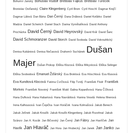
Bohuslav Rudolf
Břetislav Fajkus
Břetislav Tureček
Bohumír Janský
Claire Klingenberg
Bronislav Ostřanský
Cyril Brom
Cyril Hoschl
Dagmar Krejčí
Dan Černý
Dagmar Lálová
Dan Bárta
Dana Drábová
Daniel Koťátko
Daniel
Madzia
Daniel Scheirich
Daniel Stach
Darina Vymětalíková
David Anthony
David Černý
David Heyrovský
Procházka
David Král
David Šanc
David Schmoranzer
David Storch
David Svoboda
David Vokrouhlický
Dušan
Denisa Kubániová
Denisa Nečasová
Drahomír Suchánek
Majer
Dušan Prokop
Eliška Klozová
Eliška Mikysková
Eliška Selinger
Emanuel Žďárský
Eliška Svobodová
Eva Broklová
Eva Höschlová
Eva Klusová
Eva Kundtová Klocová
František
Fatima Cvrčková
Filip Tvrdý
František Flodr
Morkes
František Novotný
František Wald
Galina Kopaněvová
Hana Čížková
Hana Dufková
Hana Habartová
Hana Navrátilová
Hanina Veselá
Helena Illnerová
Irena Kalhousová
Ivan Čepička
Ivan Horáček
Ivana Kolmašová
Jakub Benech
Jakub Jelínek
Jakub Kroulík
Jakub Kroulík-Klingenberg
Jakub Rozehnal
Jakub
Jan Fábry
Jan
Szánzo
Jan A. Kozák
Jan Bičovský
Jan Černý
Jan Havlíček
Jan Hlaváč
Jan Janko
Havlík
Jan Hora
Jan Hrubecký
Jan Janek
Jan