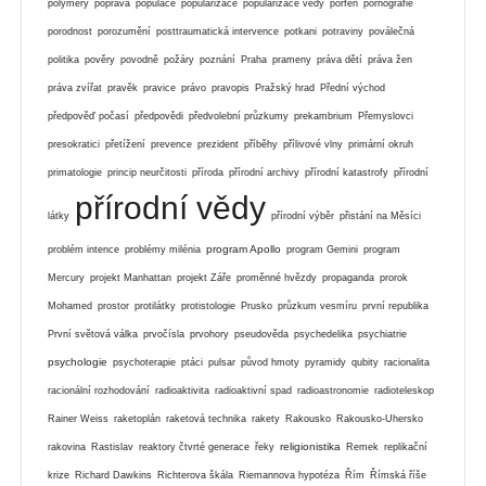
polymery
poprava
populace
popularizace
popularizace vědy
porfen
pornografie
porodnost
porozumění
posttraumatická intervence
potkani
potraviny
poválečná
politika
pověry
povodně
požáry
poznání
Praha
prameny
práva dětí
práva žen
práva zvířat
pravěk
pravice
právo
pravopis
Pražský hrad
Přední východ
předpověď počasí
předpovědi
předvolební průzkumy
prekambrium
Přemyslovci
presokratici
přetížení
prevence
prezident
příběhy
přílivové vlny
primární okruh
primatologie
princip neurčitosti
příroda
přírodní archivy
přírodní katastrofy
přírodní
přírodní vědy
látky
přírodní výběr
přistání na Měsíci
program Apollo
problém intence
problémy milénia
program Gemini
program
Mercury
projekt Manhattan
projekt Záře
proměnné hvězdy
propaganda
prorok
Mohamed
prostor
protilátky
protistologie
Prusko
průzkum vesmíru
první republika
První světová válka
prvočísla
prvohory
pseudověda
psychedelika
psychiatrie
psychologie
psychoterapie
ptáci
pulsar
původ hmoty
pyramidy
qubity
racionalita
racionální rozhodování
radioaktivita
radioaktivní spad
radioastronomie
radioteleskop
Rainer Weiss
raketoplán
raketová technika
rakety
Rakousko
Rakousko-Uhersko
religionistika
rakovina
Rastislav
reaktory čtvrté generace
řeky
Remek
replikační
krize
Richard Dawkins
Richterova škála
Riemannova hypotéza
Řím
Římská říše