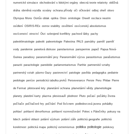
numerické simulace
obchodování s lidskými orgány
obecná teorie relativity
oběžná
dráha
obrněná vozidla
oceány
ochrana přírody
oči
očkování
odboj
oheň
olovo
Olympus Mons
Oortův oblak
optika
Orion
ornitologie
Orwell
oscilace neutrin
osídlení
OSIRIS-REx
ostrov stability
osvětlení
osvícenský absolutismus
osvícenství
otroctví
Ötzi
ozbrojené konflikty
pachové látky
pachy
paleoklimatologie
paleolit
paleontologie
Palestina
PALS
památky
paměť
paměť
vody
pandemie
panelová diskuse
panslavismus
panspermie
papež
Papua Nová-
Guinea
paradoxy
paranormální jevy
Paranormální výzva
parasitismus
parašutismus
paraziti
parazitologie
pareidolie
parlamentarismus
Parthie
partnerské vztahy
partnerský vztah
pásmo Gazy
pastevectví
patologie
pavěda
pedagogika
pediatrie
pedologie
peníze
periodická tabulka prvků
Perseverance
Persie
Peru
Philae
Pierre
planetární vědy
planetologie
de Fermat
pilotované lety
planetární ochrana
planety
platební karty
plazma
plesiosauři
plodnost
Pluto
počasí
počátky života
počítače
počítačové hry
počítání
Pod Svícnem
podledovcová jezera
pohádky
pohlaví
pohlavní dimorfismus
pohlavní rozmnožování
Pokec s Pátečníky
pokusy na
lidech
polární oblasti
polární výzkum
polární záře
politická geografie
politická
politika
politologie
korektnost
politická mapa
politický extremismus
polokovy