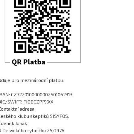
Údaje pro mezinárodní platbu:
IBAN: CZ7220100000002501062313
BIC/SWIFT: FIOBCZPPXXX
Kontaktní adresa
Českého klubu skeptiků SISYFOS:
Zdeněk Jonák
U Dejvického rybníčku 25/1976