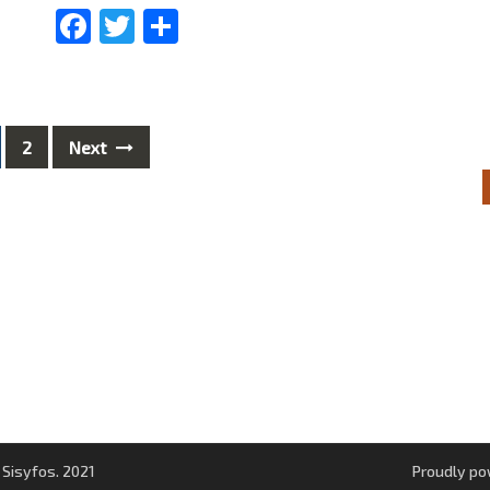
Facebook
Twitter
Share
2
Next
 Sisyfos. 2021
Proudly p