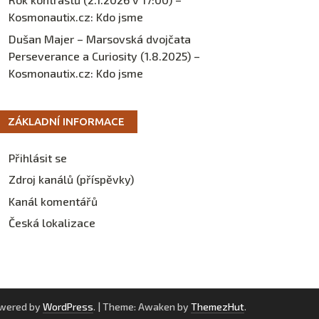
Kosmonautix.cz
:
Kdo jsme
Dušan Majer – Marsovská dvojčata
Perseverance a Curiosity (1.8.2025) –
Kosmonautix.cz
:
Kdo jsme
ZÁKLADNÍ INFORMACE
Přihlásit se
Zdroj kanálů (příspěvky)
Kanál komentářů
Česká lokalizace
owered by
WordPress
.
|
Theme: Awaken by
ThemezHut
.