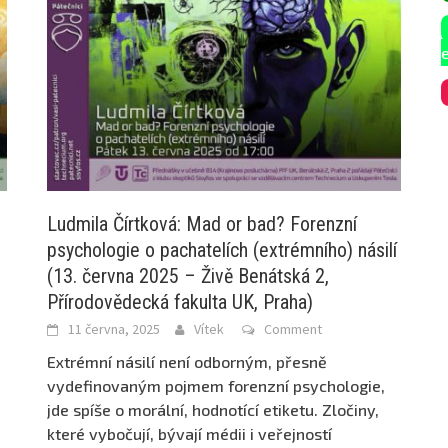
Ludmila Čírtková: Mad or bad? Forenzní
psychologie o pachatelích (extrémního) násilí
(13. června 2025 – Živě Benátská 2,
Přírodovědecká fakulta UK, Praha)
11 června, 2025
Vítek
Comment
Extrémní násilí není odborným, přesně
vydefinovaným pojmem forenzní psychologie,
jde spíše o morální, hodnotící etiketu. Zločiny,
které vybočují, bývají médii i veřejností