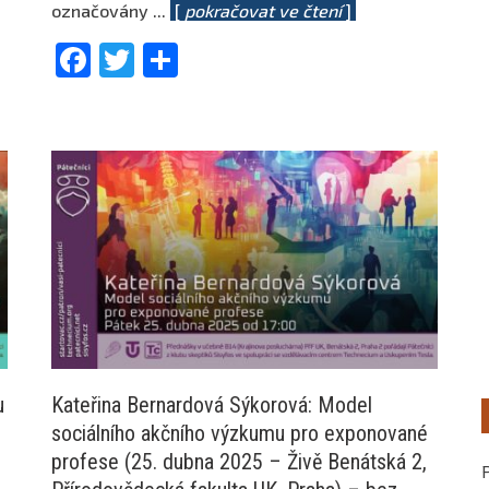
označovány
...
[
pokračovat ve čtení
]
Facebook
Twitter
Share
u
Kateřina Bernardová Sýkorová: Model
sociálního akčního výzkumu pro exponované
profese (25. dubna 2025 – Živě Benátská 2,