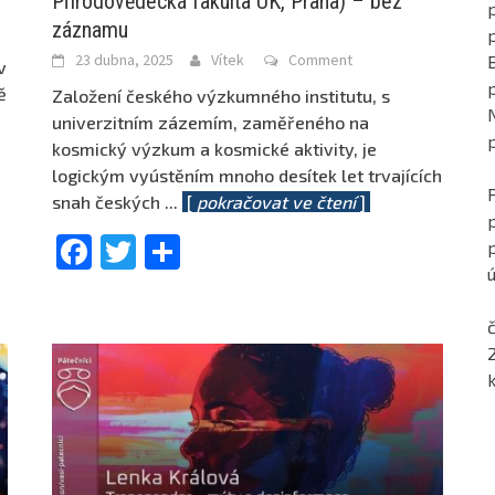
Přírodovědecká fakulta UK, Praha) – bez
p
záznamu
23 dubna, 2025
Vítek
Comment
v
ě
Založení českého výzkumného institutu, s
univerzitním zázemím, zaměřeného na
kosmický výzkum a kosmické aktivity, je
logickým vyústěním mnoho desítek let trvajících
snah českých
...
[
pokračovat ve čtení
]
Facebook
Twitter
Share
ú
č