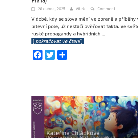
Praha)
28 dubna, 2025
Vítek
Comment
V době, kdy se slova mění ve zbraně a příběhy 
bitevní pole, už nestačí ověřovat fakta. Ve svět
ruské propagandy a hybridních
...
[
pokračovat ve čtení
]
Facebook
Twitter
Share