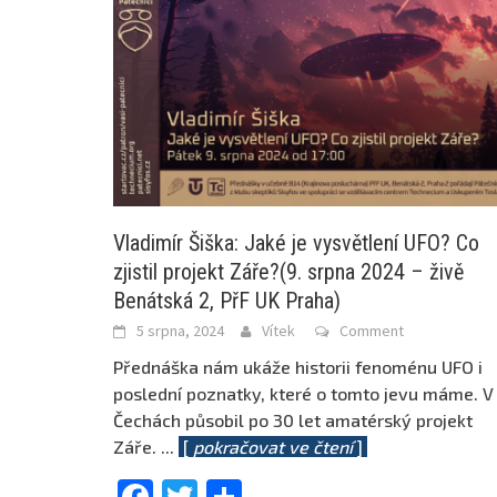
Vladimír Šiška: Jaké je vysvětlení UFO? Co
zjistil projekt Záře?(9. srpna 2024 – živě
Benátská 2, PřF UK Praha)
5 srpna, 2024
Vítek
Comment
Přednáška nám ukáže historii fenoménu UFO i
poslední poznatky, které o tomto jevu máme. V
Čechách působil po 30 let amatérský projekt
Záře.
...
[
pokračovat ve čtení
]
Facebook
Twitter
Share