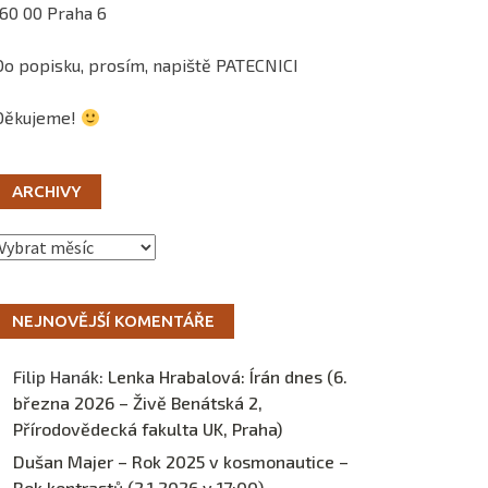
160 00 Praha 6
Do popisku, prosím, napiště PATECNICI
Děkujeme!
ARCHIVY
Archivy
NEJNOVĚJŠÍ KOMENTÁŘE
Filip Hanák
:
Lenka Hrabalová: Írán dnes (6.
března 2026 – Živě Benátská 2,
Přírodovědecká fakulta UK, Praha)
Dušan Majer – Rok 2025 v kosmonautice –
Rok kontrastů (2.1.2026 v 17:00) –