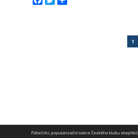
1
Posts
navigation
Pátečníci, popularizační sekce Českého klubu skeptiků