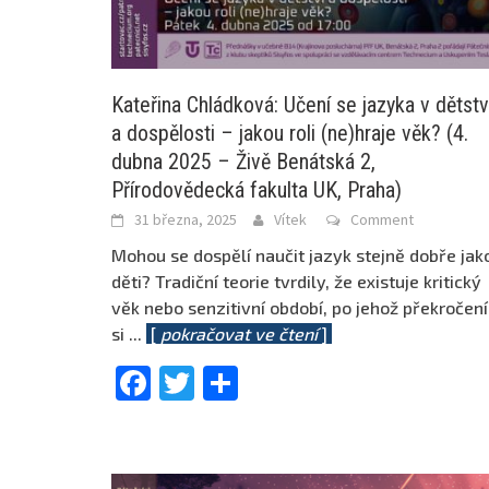
Kateřina Chládková: Učení se jazyka v dětstv
a dospělosti – jakou roli (ne)hraje věk? (4.
dubna 2025 – Živě Benátská 2,
Přírodovědecká fakulta UK, Praha)
31 března, 2025
Vítek
Comment
Mohou se dospělí naučit jazyk stejně dobře jak
děti? Tradiční teorie tvrdily, že existuje kritický
věk nebo senzitivní období, po jehož překročení
si
...
[
pokračovat ve čtení
]
Facebook
Twitter
Share