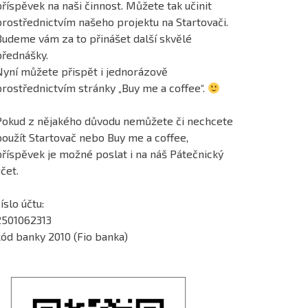
říspěvek na naši činnost. Můžete tak učinit
prostřednictvím našeho projektu na Startovači.
Budeme vám za to přinášet další skvělé
přednášky.
Nyní můžete přispět i jednorázově
prostřednictvím stránky „Buy me a coffee“.
Pokud z nějakého důvodu nemůžete či nechcete
použít Startovač nebo Buy me a coffee,
příspěvek je možné poslat i na náš Pátečnický
čet.
íslo účtu:
2501062313
kód banky 2010 (Fio banka)