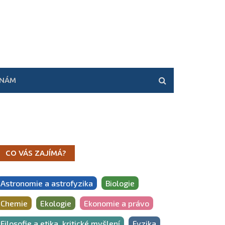
 NÁM
CO VÁS ZAJÍMÁ?
Astronomie a astrofyzika
Biologie
Chemie
Ekologie
Ekonomie a právo
Filosofie a etika, kritické myšlení
Fyzika