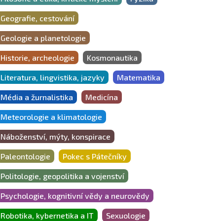
Geografie, cestování
Geologie a planetologie
Historie, archeologie
Kosmonautika
Literatura, lingvistika, jazyky
Matematika
Média a žurnalistika
Medicína
Meteorologie a klimatologie
Náboženství, mýty, konspirace
Paleontologie
Pokec s Pátečníky
Politologie, geopolitika a vojenství
Psychologie, kognitivní vědy a neurovědy
Robotika, kybernetika a IT
Sexuologie