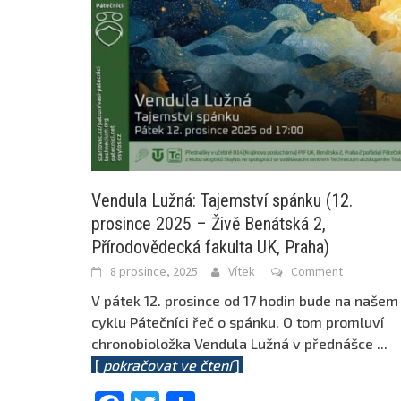
Vendula Lužná: Tajemství spánku (12.
prosince 2025 – Živě Benátská 2,
Přírodovědecká fakulta UK, Praha)
8 prosince, 2025
Vítek
Comment
V pátek 12. prosince od 17 hodin bude na našem
cyklu Pátečníci řeč o spánku. O tom promluví
chronobioložka Vendula Lužná v přednášce
...
[
pokračovat ve čtení
]