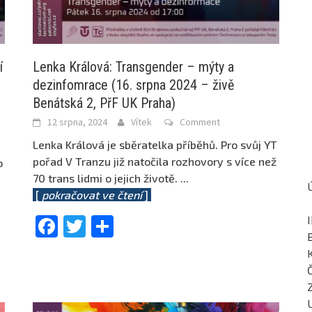
í
Lenka Králová: Transgender – mýty a
dezinfomrace (16. srpna 2024 – živě
Benátská 2, PřF UK Praha)
12 srpna, 2024
Vítek
Comment
Lenka Králová je sběratelka příběhů. Pro svůj YT
pořad V Tranzu již natočila rozhovory s více než
o
70 trans lidmi o jejich životě.
...
[
pokračovat ve čtení
]
Facebook
Twitter
Share