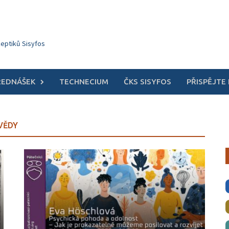
keptiků Sisyfos
ŘEDNÁŠEK
TECHNECIUM
ČKS SISYFOS
PŘISPĚJTE
VĚDY