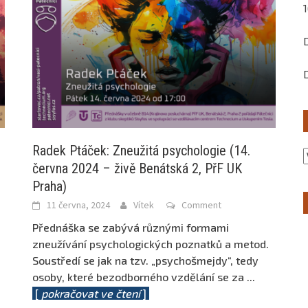
Radek Ptáček: Zneužitá psychologie (14.
června 2024 – živě Benátská 2, PřF UK
Praha)
11 června, 2024
Vítek
Comment
Přednáška se zabývá různými formami
zneužívání psychologických poznatků a metod.
Soustředí se jak na tzv. „psychošmejdy“, tedy
osoby, které bezodborného vzdělání se za
...
[
pokračovat ve čtení
]