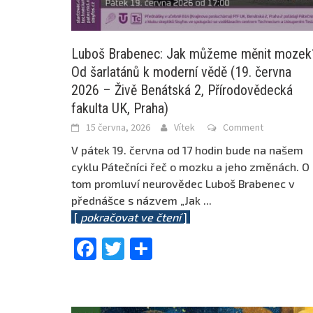
Luboš Brabenec: Jak můžeme měnit mozek
Od šarlatánů k moderní vědě (19. června
2026 – Živě Benátská 2, Přírodovědecká
fakulta UK, Praha)
15 června, 2026
Vítek
Comment
V pátek 19. června od 17 hodin bude na našem
cyklu Pátečníci řeč o mozku a jeho změnách. O
tom promluví neurovědec Luboš Brabenec v
přednášce s názvem „Jak
...
[
pokračovat ve čtení
]
Facebook
Twitter
Share