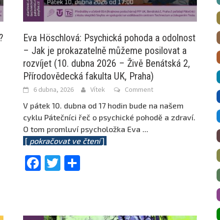
?
Eva Höschlová: Psychická pohoda a odolnost
– Jak je prokazatelně můžeme posilovat a
rozvíjet (10. dubna 2026 – Živě Benátská 2,
Přírodovědecká fakulta UK, Praha)
6 dubna, 2026
Vítek
Comment
V pátek 10. dubna od 17 hodin bude na našem
cyklu Pátečníci řeč o psychické pohodě a zdraví.
O tom promluví psycholožka Eva
...
[
pokračovat ve čtení
]
Facebook
Twitter
Share