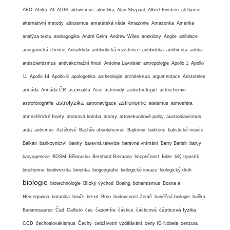
AFO
Afrika
AI
AIDS
aktivismus
akustika
Alan Shepard
Albert Einstein
alchymie
alternativní metody
altruismus
amatérská věda
Amazonie
Amazonka
Amerika
analýza textu
andragogika
André Geim
Andrew Wiles
anekdoty
Anglie
anihilace
anorganická chemie
Antarktida
antibiotická rezistence
antibiotika
antihmota
antika
antiscientismus
antivakcinační hnutí
Antoine Lavoisier
antropologie
Apollo 1
Apollo
11
Apollo 14
Apollo 8
apologetika
archeologie
architektura
argumentace
Aristoteles
astrobiologie
armáda
Armáda ČR
asexualita
Asie
asteroidy
astrochemie
astrofyzika
astronomie
astrofotografie
astronavigace
ateismus
atmosféra
atmosférické fronty
atomová bomba
atomy
attosekundové pulsy
austroslavismus
auta
autismus
Aztékové
Bachův absolutismus
Bajkonur
bakterie
balistické nosiče
Balkán
bankovnictví
banky
barevná televize
barevné vnímání
Barry Barish
barvy
baryogeneze
BDSM
Bělorusko
Bernhard Riemann
bezpečnost
Bible
bilý trpaslík
biochemie
biodiverzita
bioetika
biogeografie
biologické invaze
biologický druh
biologie
biotechnologie
Blízký východ
Boeing
bohemismus
Bosna a
Hercegovina
botanika
bouře
brexit
Brno
budoucnost Země
buněčná biologie
buňka
částicová fyzika
Burianosaurus
Čad
Callisto
čas
časomíra
částice
částicová
CCD
čechoslovakismus
Čechy
celoživotní vzdělávání
ceny IG Nobela
cenzura