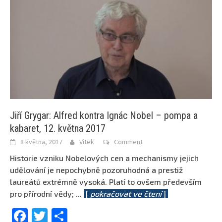
Jiří Grygar: Alfred kontra Ignác Nobel – pompa a
kabaret, 12. května 2017
8 května, 2017
Vítek
Comment
Historie vzniku Nobelových cen a mechanismy jejich
udělování je nepochybně pozoruhodná a prestiž
laureátů extrémně vysoká. Platí to ovšem především
pro přírodní vědy;
...
[
pokračovat ve čtení
]
Facebook
Twitter
Share