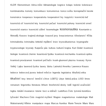
klimatologie
KLDR
Klementinum
klima měst
kognice
kolaps
kolonie
kolonizace
konspirační teorie
kombinatorika
komety
komunikace
komunismus
konce světa
konstrukce
kooperace
kooperativita
kooperativní hry
kopytníci
kosmická loď
kosmická síť
kosmické lety
kosmické počasí
kosmické pohony
kosmické smetí
kosmonautika
kosmologie
kosmické stanice
kosmické záření
Kosntantin a
Metoděj
Kosovo
krajinná ekologie
krasové jevy
kreacionismus
křesťanství
Křída
kritické myšlení
kriminalistika
kriminalita
krize
kryovulkanismus
kryptografie
kryptozoologie
krystaly
Kuiperův pás
kultura
kulturní krajina
Kurt Gödel
kvantová
kvantová fyzika
biologie
kvantová chemie
kvantová mechanika
kvantová optika
kvantová provázanost
kvantové počítače
kvark-gluonové plazma
kvasary
Kyros
Veliký
Lajka
laserová fyzika
lasery
láska
Latinská Amerika
Lawrence Krauss
ledovce
ledovcová jezera
ledové měsíce
legenda
legislativa
lékařská etika
lékařství
lesy
letectví
letniční církve
LGBTQ
Libye
lidská práva
LIGO
limes
romanum
lingvistika
literatura
lithium
litosferické desky
lodě
logické uvažování
logika
lokální invariance
loterie
lovci a sběrači
Ludolfovo číslo
lymská borelióza
lyžování
Machovo číslo
magické myšlení
Magion
magnetismus
malakologie
Mali
Mars
Malostranský hřbitov
manipulace
mapa
Marcus Aurelius
Marie Terezie
Mars