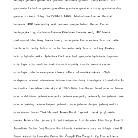
Jeffreys
germáni
globalizace
globální oteplování
globální zmeny klimatu
GMO
goniometrické funkce
grafen
gravettien
gravitace
gravitační čočky
gravitační vlny
gravitační záření
Gulag
GW150914
HAARP
Habsburkové
Hamás
Hanibal
harmonie
HDP
helenistický svět
helioseismologie
helium
Hernán Cortés
historie vědy
heutagogika
Higgsův boson
Historie Pátečníků
HIV
hlavní
posloupnost
hlavolamy
hmota
hoaxy
homeopatie
Homo sapiens
homosexualita
horolezectví
houby
hrdinství
hudba
humanitní vědy
humor
hurikány
Huxley
hvězdy
hybridní válka
Hyde Park Civilizace
hydrogeografie
hydrologie
hypnóza
ichtyologie
ichtyosauři
ilumináti
imigranti
impakty
imunita
imunitní systém
imunologie
Indie
Indoevropané
infekce
inflace
informatika
Inkové
InSight
inteligence
internet
internetové diskuze
invazivní druhy
investigativní žurnalistika
Io
iracionalita
Írán
islám
Islámský stát
ISRO
Itálie
Ivan Koněv
Izrael
jaderná chemie
jaderná elektrárna
jaderná energetika
jaderná energetiky
jaderná fyzika
jaderná zima
jaderné doktríny
jaderné štěpení
jaderné zbraně
jaderné zbrojení
jaderný reaktor
jádro atomu
James Clerk Maxwell
James Randi
Japonsko
jazyk
jazykověda
jazyky
Ježek v kleci
jezera
jídlo
jiné inteligence
Jižní Amerika
John Stapp
Josef II.
Jugoslávie
Jupiter
Jurij Gagarin
Kamiokande
Kanárské ostrovy
kardiologie
Karel II.
Stuart
katastrofa
kauzalita
Kelvin
Kim Čong-Il
Kim Čong-Un
Kip Thorne
klamy