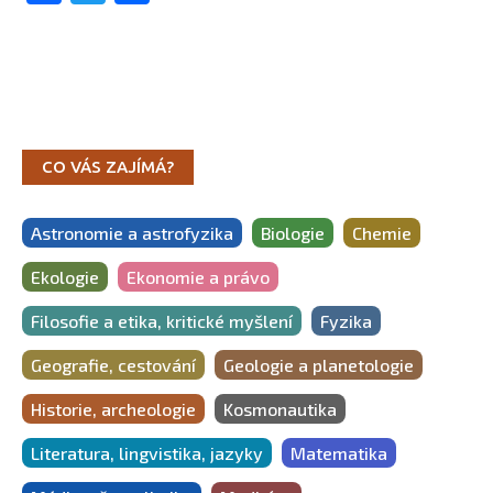
CO VÁS ZAJÍMÁ?
Astronomie a astrofyzika
Biologie
Chemie
Ekologie
Ekonomie a právo
Filosofie a etika, kritické myšlení
Fyzika
Geografie, cestování
Geologie a planetologie
Historie, archeologie
Kosmonautika
Literatura, lingvistika, jazyky
Matematika