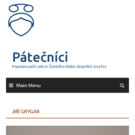
Skip
to
content
Pátečníci
Popularizační sekce Českého klubu skeptiků Sisyfos
Main Menu
JIŘÍ GRYGAR