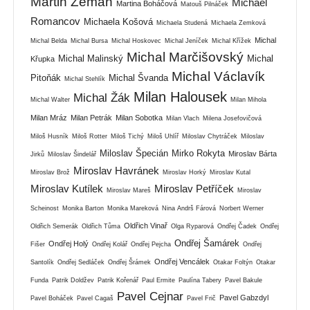
Martin Zeman
Michael
Martina Boháčová
Matouš Pilnáček
Romancov
Michaela Košová
Michaela Studená
Michaela Zemková
Michal
Michal Belda
Michal Bursa
Michal Hoskovec
Michal Jeníček
Michal Křížek
Michal Marčišovský
Michal Malinský
Michal
Křupka
Michal Václavík
Pitoňák
Michal Švanda
Michal Stehlík
Milan Halousek
Michal Žák
Michal Walter
Milan Mihola
Milan Mráz
Milan Petrák
Milan Sobotka
Milan Vlach
Milena Josefovičová
Miloš Husník
Miloš Rotter
Miloš Tichý
Miloš Uhlíř
Miloslav Chytráček
Miloslav
Miloslav Špecián
Mirko Rokyta
Miroslav Bárta
Jirků
Miloslav Šindelář
Miroslav Havránek
Miroslav Brož
Miroslav Horký
Miroslav Kutal
Miroslav Kutílek
Miroslav Petříček
Miroslav Mareš
Miroslav
Scheinost
Monika Barton
Monika Mareková
Nina Andrš Fárová
Norbert Werner
Oldřich Vinař
Oldřich Semerák
Oldřich Tůma
Olga Ryparová
Ondřej Čadek
Ondřej
Ondřej Šamárek
Ondřej Holý
Fišer
Ondřej Kolář
Ondřej Pejcha
Ondřej
Ondřej Vencálek
Santolík
Ondřej Sedláček
Ondřej Šrámek
Otakar Foltýn
Otakar
Funda
Patrik Doldžev
Patrik Kořenář
Paul Ermite
Paulína Tabery
Pavel Bakule
Pavel Cejnar
Pavel Gabzdyl
Pavel Boháček
Pavel Cagaš
Pavel Frič