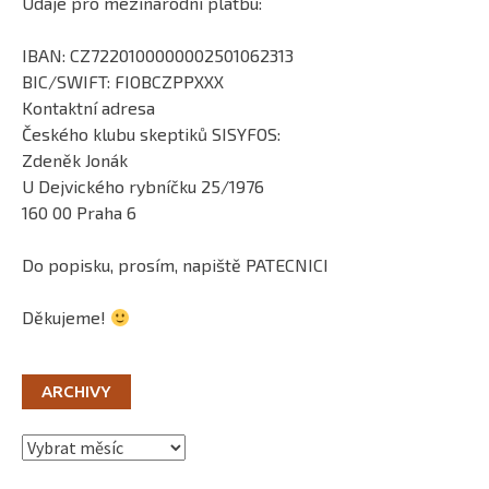
Údaje pro mezinárodní platbu:
IBAN: CZ7220100000002501062313
BIC/SWIFT: FIOBCZPPXXX
Kontaktní adresa
Českého klubu skeptiků SISYFOS:
Zdeněk Jonák
U Dejvického rybníčku 25/1976
160 00 Praha 6
Do popisku, prosím, napiště PATECNICI
Děkujeme!
ARCHIVY
Archivy