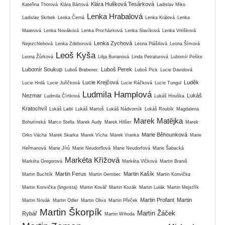
Klára Hulíková Tesárková
Kateřina Thorová
Klára Bártová
Ladislav Miko
Lenka Hrabalová
Ladislav Skrbek
Lenka Černá
Lenka Králová
Lenka
Maierová
Lenka Nováková
Lenka Procházková
Lenka Slavíková
Lenka Vrtišková
Lenka Zychová
Nejezchlebová
Lenka Zdeborová
Leona Plášilová
Leona Šímová
Leoš Kyša
Leona Žůrková
Lilija Burianová
Linda Petraturová
Lubomír Peške
Lubomír Soukup
Luboš Perek
Luboš Brabenec
Luboš Pick
Lucie Davidová
Lucie Krejčová
Luděk
Lucie Hrdá
Lucie Juřičková
Lucie Ráčková
Lucie Tungul
Ludmila Hamplová
Nezmar
Lukáš
Ludmila Čírtková
Lukáš Houška
Kratochvíl
Lukáš Laibl
Lukáš Martoš
Lukáš Nádvorník
Lukáš Roubík
Magdalena
Marek Matějka
Bohutínská
Marco Stella
Marek Audy
Marek Hilšer
Marek
Marie Běhounková
Orko Vácha
Marek Skarka
Marek Vícha
Marek Vranka
Marie
Heřmanová
Marie Jírů
Marie Neudorflová
Marie Neudorfová
Marie Šabacká
Markéta Křížová
Markéta Gregorová
Markéta Vlčková
Martin Braniš
Martin Ferus
Martin Kašík
Martin Buchtík
Martin Gembec
Martin Konvička
Martin Konvička (lingvista)
Martin Kovář
Martin Kozák
Martin Lulák
Martin Mejstřík
Martin Profant
Martin
Martin Novák
Martin Odler
Martin Oliva
Martin Přeček
Martin Škorpík
Martin Žáček
Rybář
Martin Wihoda