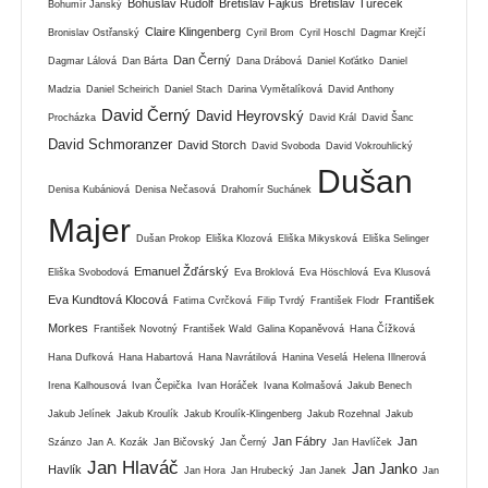
Bohuslav Rudolf
Břetislav Fajkus
Břetislav Tureček
Bohumír Janský
Claire Klingenberg
Bronislav Ostřanský
Cyril Brom
Cyril Hoschl
Dagmar Krejčí
Dan Černý
Dagmar Lálová
Dan Bárta
Dana Drábová
Daniel Koťátko
Daniel
Madzia
Daniel Scheirich
Daniel Stach
Darina Vymětalíková
David Anthony
David Černý
David Heyrovský
Procházka
David Král
David Šanc
David Schmoranzer
David Storch
David Svoboda
David Vokrouhlický
Dušan
Denisa Kubániová
Denisa Nečasová
Drahomír Suchánek
Majer
Dušan Prokop
Eliška Klozová
Eliška Mikysková
Eliška Selinger
Emanuel Žďárský
Eliška Svobodová
Eva Broklová
Eva Höschlová
Eva Klusová
Eva Kundtová Klocová
František
Fatima Cvrčková
Filip Tvrdý
František Flodr
Morkes
František Novotný
František Wald
Galina Kopaněvová
Hana Čížková
Hana Dufková
Hana Habartová
Hana Navrátilová
Hanina Veselá
Helena Illnerová
Irena Kalhousová
Ivan Čepička
Ivan Horáček
Ivana Kolmašová
Jakub Benech
Jakub Jelínek
Jakub Kroulík
Jakub Kroulík-Klingenberg
Jakub Rozehnal
Jakub
Jan Fábry
Jan
Szánzo
Jan A. Kozák
Jan Bičovský
Jan Černý
Jan Havlíček
Jan Hlaváč
Jan Janko
Havlík
Jan Hora
Jan Hrubecký
Jan Janek
Jan