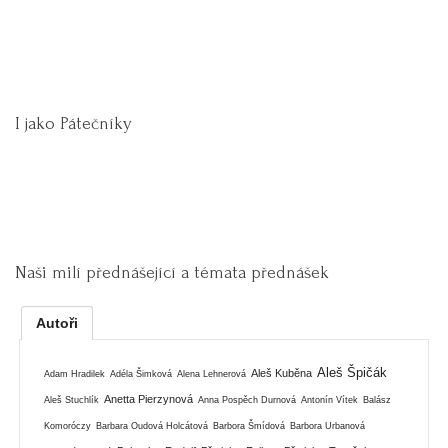
I jako Pátečníky
Naši milí přednášející a témata přednášek
Autoři
Aleš Špičák
Aleš Kuběna
Adam Hradilek
Adéla Šimková
Alena Lehnerová
Anetta Pierzynová
Aleš Stuchlík
Anna Pospěch Durnová
Antonín Vítek
Balász
Komoróczy
Barbara Oudová Holcátová
Barbora Šmídová
Barbora Urbanová