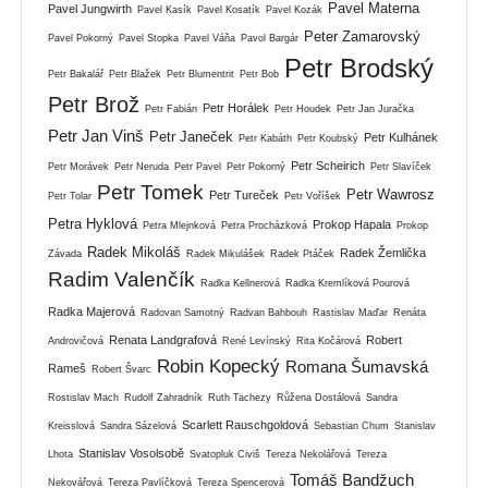
Pavel Materna
Pavel Jungwirth
Pavel Kasík
Pavel Kosatík
Pavel Kozák
Peter Zamarovský
Pavel Pokorný
Pavel Stopka
Pavel Váňa
Pavol Bargár
Petr Brodský
Petr Bakalář
Petr Blažek
Petr Blumentrit
Petr Bob
Petr Brož
Petr Horálek
Petr Fabián
Petr Houdek
Petr Jan Juračka
Petr Jan Vinš
Petr Janeček
Petr Kulhánek
Petr Kabáth
Petr Koubský
Petr Scheirich
Petr Morávek
Petr Neruda
Petr Pavel
Petr Pokorný
Petr Slavíček
Petr Tomek
Petr Wawrosz
Petr Tureček
Petr Tolar
Petr Voříšek
Petra Hyklová
Prokop Hapala
Petra Mlejnková
Petra Procházková
Prokop
Radek Mikoláš
Radek Žemlička
Závada
Radek Mikulášek
Radek Ptáček
Radim Valenčík
Radka Kellnerová
Radka Kremlíková Pourová
Radka Majerová
Radovan Samotný
Radvan Bahbouh
Rastislav Maďar
Renáta
Renata Landgrafová
Robert
Androvičová
René Levínský
Rita Kočárová
Robin Kopecký
Romana Šumavská
Rameš
Robert Švarc
Rostislav Mach
Rudolf Zahradník
Ruth Tachezy
Růžena Dostálová
Sandra
Scarlett Rauschgoldová
Kreisslová
Sandra Sázelová
Sebastian Chum
Stanislav
Stanislav Vosolsobě
Lhota
Svatopluk Civiš
Tereza Nekolářová
Tereza
Tomáš Bandžuch
Nekovářová
Tereza Pavlíčková
Tereza Spencerová