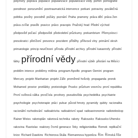
polymery
poprava
populace
popularizace
popularizace vědy
porfen
pornografie
porodnost
porozumění
posttraumatická intervence
potkani
potraviny
poválečná
politika
pověry
povodně
požáry
poznání
Praha
prameny
práva dětí
práva žen
práva zvířat
pravěk
pravice
právo
pravopis
Pražský hrad
Přední východ
předpověď počasí
předpovědi
předvolební průzkumy
prekambrium
Přemyslovci
presokratici
přetížení
prevence
prezident
příběhy
přílivové vlny
primární okruh
primatologie
princip neurčitosti
příroda
přírodní archivy
přírodní katastrofy
přírodní
přírodní vědy
látky
přírodní výběr
přistání na Měsíci
program Apollo
problém intence
problémy milénia
program Gemini
program
Mercury
projekt Manhattan
projekt Záře
proměnné hvězdy
propaganda
prorok
Mohamed
prostor
protilátky
protistologie
Prusko
průzkum vesmíru
první republika
První světová válka
prvočísla
prvohory
pseudověda
psychedelika
psychiatrie
psychologie
psychoterapie
ptáci
pulsar
původ hmoty
pyramidy
qubity
racionalita
racionální rozhodování
radioaktivita
radioaktivní spad
radioastronomie
radioteleskop
Rainer Weiss
raketoplán
raketová technika
rakety
Rakousko
Rakousko-Uhersko
religionistika
rakovina
Rastislav
reaktory čtvrté generace
řeky
Remek
replikační
krize
Richard Dawkins
Richterova škála
Riemannova hypotéza
Řím
Římská říše