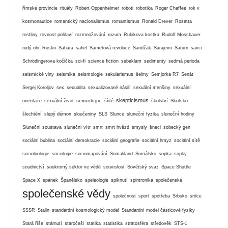
římské provincie
rituály
Robert Oppenheimer
roboti
robotika
Roger Chaffee
rok v
kosmonautice
romantický nacionalismus
romantismus
Ronald Drever
Rosetta
rostliny
rovnost pohlaví
rozmnožování
rozum
Rubikova kostka
Rudolf Mössbauer
rudý obr
Rusko
Sahara
sahel
Sametová revoluce
Sandžak
Sarajevo
Saturn
savci
Schrödingerova kočička
sci-fi
science fiction
sebeklam
sedimenty
sedmá perioda
seismické vlny
seismika
seismologie
sekularismus
šelmy
Semjorka R7
Senát
Sergej Koroljov
sex
sexualita
sexualizované násilí
sexuální menšiny
sexuální
skepticismus
sexuologie
orientace
sexuální život
šíité
školství
Skotsko
šlechtění
slepý démon
sloučeniny
SLS
Slunce
sluneční fyzika
sluneční hodiny
Sluneční soustava
sluneční vítr
smrt
smrt hvězd
smysly
šneci
sobecký gen
sociální bublina
sociální demokracie
sociální geografie
sociální hmyz
sociální sítě
sociobiologie
sociologie
sociomapování
Somaliland
Somálsko
sopka
sopky
soudnictví
soukromý sektor ve vědě
souvislost
Sovětský svaz
Space Shuttle
Space X
spánek
Španělsko
speleologie
spiknutí
spintronika
společenské
společenské vědy
společnost
sport
spotřeba
Srbsko
srdce
SSSR
Stalin
standardní kosmologický model
Standardní model částicové fyziky
Stará říše
stárnutí
staročeši
statika
statistika
stratosféra
středověk
STS-1