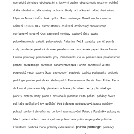
numerické simulace
obchodování s lidskými orgány
obecná teorie relativity
oběžná
dráha
obrněná vozidla
oceány
ochrana přírody
oči
očkování
odboj
oheň
olovo
Olympus Mons
Oortův oblak
optika
Orion
ornitologie
Orwell
oscilace neutrin
osídlení
OSIRIS-REx
ostrov stability
osvětlení
osvícenský absolutismus
osvícenství
otroctví
Ötzi
ozbrojené konflikty
pachové látky
pachy
paleoklimatologie
paleolit
paleontologie
Palestina
PALS
památky
paměť
paměť
vody
pandemie
panelová diskuse
panslavismus
panspermie
papež
Papua Nová-
Guinea
paradoxy
paranormální jevy
Paranormální výzva
parasitismus
parašutismus
paraziti
parazitologie
pareidolie
parlamentarismus
Parthie
partnerské vztahy
partnerský vztah
pásmo Gazy
pastevectví
patologie
pavěda
pedagogika
pediatrie
pedologie
peníze
periodická tabulka prvků
Perseverance
Persie
Peru
Philae
Pierre
planetární vědy
planetologie
de Fermat
pilotované lety
planetární ochrana
planety
platební karty
plazma
plesiosauři
plodnost
Pluto
počasí
počátky života
počítače
počítačové hry
počítání
Pod Svícnem
podledovcová jezera
pohádky
pohlaví
pohlavní dimorfismus
pohlavní rozmnožování
Pokec s Pátečníky
pokusy na
lidech
polární oblasti
polární výzkum
polární záře
politická geografie
politická
politika
politologie
korektnost
politická mapa
politický extremismus
polokovy