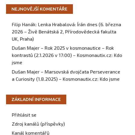
NEJNOVĚJŠÍ KOMENTÁŘE
Filip Hanák
:
Lenka Hrabalová: Írán dnes (6. března
2026 – Živě Benátská 2, Přírodovědecká fakulta
UK, Praha)
Dušan Majer – Rok 2025 v kosmonautice – Rok
kontrastů (2.1.2026 v 17:00) – Kosmonautix.cz
:
Kdo
jsme
Dušan Majer – Marsovská dvojčata Perseverance
a Curiosity (1.8.2025) – Kosmonautix.cz
:
Kdo jsme
ZÁKLADNÍ INFORMACE
Přihlásit se
Zdroj kanálů (příspěvky)
Kanál komentářů