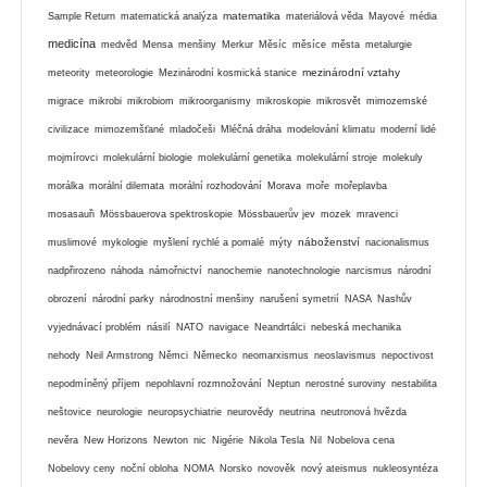
matematika
Sample Return
matematická analýza
materiálová věda
Mayové
média
medicína
medvěd
Mensa
menšiny
Merkur
Měsíc
měsíce
města
metalurgie
mezinárodní vztahy
meteority
meteorologie
Mezinárodní kosmická stanice
migrace
mikrobi
mikrobiom
mikroorganismy
mikroskopie
mikrosvět
mimozemské
civilizace
mimozemšťané
mladočeši
Mléčná dráha
modelování klimatu
moderní lidé
mojmírovci
molekulární biologie
molekulární genetika
molekulární stroje
molekuly
morálka
morální dilemata
morální rozhodování
Morava
moře
mořeplavba
mosasauři
Mössbauerova spektroskopie
Mössbauerův jev
mozek
mravenci
náboženství
muslimové
mykologie
myšlení rychlé a pomalé
mýty
nacionalismus
nadpřirozeno
náhoda
námořnictví
nanochemie
nanotechnologie
narcismus
národní
obrození
národní parky
národnostní menšiny
narušení symetrií
NASA
Nashův
vyjednávací problém
násilí
NATO
navigace
Neandrtálci
nebeská mechanika
nehody
Neil Armstrong
Němci
Německo
neomarxismus
neoslavismus
nepoctivost
nepodmíněný příjem
nepohlavní rozmnožování
Neptun
nerostné suroviny
nestabilita
neštovice
neurologie
neuropsychiatrie
neurovědy
neutrina
neutronová hvězda
nevěra
New Horizons
Newton
nic
Nigérie
Nikola Tesla
Nil
Nobelova cena
Nobelovy ceny
noční obloha
NOMA
Norsko
novověk
nový ateismus
nukleosyntéza