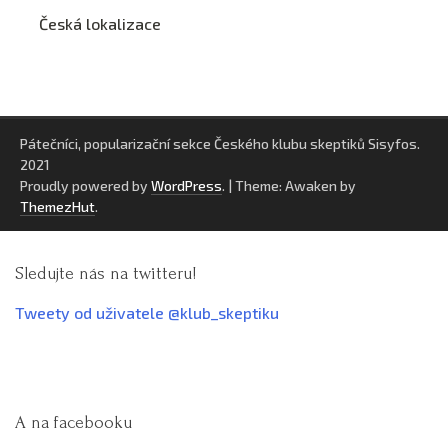
Česká lokalizace
Pátečníci, popularizační sekce Českého klubu skeptiků Sisyfos.
2021
Proudly powered by
WordPress
.
|
Theme: Awaken by
ThemezHut
.
Sledujte nás na twitteru!
Tweety od uživatele @klub_skeptiku
A na facebooku