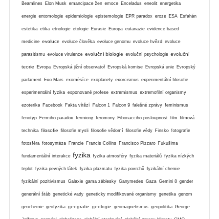
Beamlines
Elon Musk
emancipace žen
emoce
Enceladus
eneolit
energetika
energie
entomologie
epidemiologie
epistemologie
EPR paradox
eroze
ESA
Esfahán
estetika
etika
etnologie
etologie
Eurasie
Europa
eutanazie
evidence based
evoluce
medicine
evoluce člověka
evoluce genomu
evoluce hvězd
evoluce
evoluční biologie
evoluční
parasitismu
evoluce virulence
evoluční psychologie
teorie
Evropa
Evropská jižní observatoř
Evropská komise
Evropská unie
Evropský
parlament
Exo Mars
exoměsíce
exoplanety
exorcismus
experimentální filosofie
experimentální fyzika
exponované profese
extremismus
extremofilní organismy
ezoterika
Facebook
Fakta vítězí
Falcon 1
Falcon 9
falešné zprávy
feminismus
fenotyp
Fermiho paradox
fermiony
feromony
Fibonacciho posloupnost
film
filmová
filosofie
technika
filosofie mysli
filosofie vědomí
filosofie vědy
Finsko
fotografie
fotosféra
fotosyntéza
Francie
Francis Collins
Francisco Pizzaro
Fukušima
fyzika
fundamentální interakce
fyzika atmosféry
fyzika materiálů
fyzika nízkých
teplot
fyzika pevných látek
fyzika plazmatu
fyzika povrchů
fyzikální chemie
fyzikální pozitivismus
Galaxie
gama záblesky
Ganymedes
Gaza
Gemini 8
gender
generální štáb
genetické vady
geneticky modifikované organismy
genetika
genom
geografie
geologie
geochemie
geofyzika
geomagnetismus
geopolitika
George