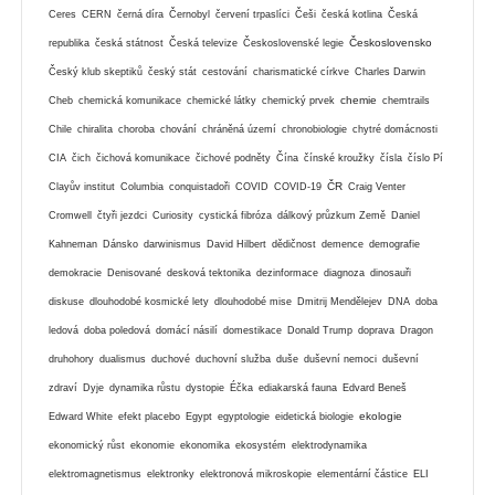
Ceres
CERN
černá díra
Černobyl
červení trpaslíci
Češi
česká kotlina
Česká
Československo
republika
česká státnost
Česká televize
Československé legie
Český klub skeptiků
český stát
cestování
charismatické církve
Charles Darwin
chemie
Cheb
chemická komunikace
chemické látky
chemický prvek
chemtrails
Chile
chiralita
choroba
chování
chráněná území
chronobiologie
chytré domácnosti
CIA
čich
čichová komunikace
čichové podněty
Čína
čínské kroužky
čísla
číslo Pí
ČR
Clayův institut
Columbia
conquistadoři
COVID
COVID-19
Craig Venter
Cromwell
čtyři jezdci
Curiosity
cystická fibróza
dálkový průzkum Země
Daniel
Kahneman
Dánsko
darwinismus
David Hilbert
dědičnost
demence
demografie
demokracie
Denisované
desková tektonika
dezinformace
diagnoza
dinosauři
diskuse
dlouhodobé kosmické lety
dlouhodobé mise
Dmitrij Mendělejev
DNA
doba
ledová
doba poledová
domácí násilí
domestikace
Donald Trump
doprava
Dragon
druhohory
dualismus
duchové
duchovní služba
duše
duševní nemoci
duševní
zdraví
Dyje
dynamika růstu
dystopie
Éčka
ediakarská fauna
Edvard Beneš
ekologie
Edward White
efekt placebo
Egypt
egyptologie
eidetická biologie
ekonomický růst
ekonomie
ekonomika
ekosystém
elektrodynamika
elektromagnetismus
elektronky
elektronová mikroskopie
elementární částice
ELI