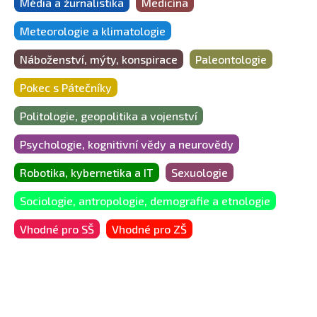
Média a žurnalistika
Medicína
Meteorologie a klimatologie
Náboženství, mýty, konspirace
Paleontologie
Pokec s Pátečníky
Politologie, geopolitika a vojenství
Psychologie, kognitivní vědy a neurovědy
Robotika, kybernetika a IT
Sexuologie
Sociologie, antropologie, demografie a etnologie
Vhodné pro SŠ
Vhodné pro ZŠ