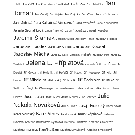
Jan
Jehlík
Jan Kolář
Jan Konvalinka
Jan Rybář
Jan Špaček
Jan Stěnička
Toman
Jana Cíglerová
Jan Veselý
Jan Vojtko
Jan Votýpka
Jan Wintr
Jana Jebavá
Jana Kalbáčová Vejpravová
Jana Mynářová
Jana Nenadalová
Jarmila Bednaříková
Jaromír Beneš
Jaromír Jedlička
Jaromír Kopeček
Jaromír Šrámek
Jaroslav Bílek
Jaroslav Fanta
Jaroslav Flejberk
Jaroslav Houdek
Jaroslav Kousal
Jaroslav Kadlec
Jaroslav Mácha
Jaroslav Nejdl
Jaroslav Nešetřil
Jaroslav Petr
Jaroslav
Jelena L. Příplatová
Vostatek
Jindřich Šídlo
Jiří Černý
Jiří
Dolejší
Jiří Grygar
Jiří Hejkrlík
Jiří Hořejší
Jiří Kacetl
Jiří Kocourek
Jiří Kříž
Jiří
Jiří Mihola
Jiří Podolský
Langer
Jiří Mikšovský
Jiří Novák
Jiří Přibáň
Jiří
Sádlo
Jiří Štegl
Jiří Weinberger
Jiří Wiedermann
Jitka Lindová
Jitka Slabá
Johana
Julie
Josef Jelen
Fialová
Josef Michl
Josef Moural
Julie Beritová
Nekola Nováková
Juraj Hvorecký
Julius Lukeš
Karel Kovář
Karel Vereš
Karel Malinský
Karla Štěpánová
Karel Zvoník
Katarína
Holcová
Kateřina Bernardová Sýkorová
Kateřina Buchtová
Kateřina Chládková
Kateřina Sam
Kateřina Potyszová
Kateřina Šimáčková
Kateřina Smejkalová