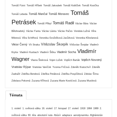
Tomáš Fürst
Tomáš Hříbek
Tomáš Jakoubek
Tomáš Koblížek
Tomáš Kosička
Tomáš
Tomáš Mančal
Tomáš Moravec
Tomáš Lebeda
Petrásek
Tomáš Radil
Tomáš Přibyl
Václav Bára
Václav
Bělohradský
Václav Fanta
Václav Láska
Václav Pačes
Vendula Lužná
Věra
Milotová
Věra Schiffová
Veronika Gvoždíková Javůrková
Veronika Křesťanová
Vítězslav Škorpík
Viktor Černý
Vít Straka
Vítězslav Švejdar
Vladimír
Vladimír
Vladimír Socha
Krylov
Vladimír Kusbach
Vladimír Šiška
Wagner
Vojtěch Novotný
Vlasta Štekrová
Vojen Ložek
Vojtěch Barták
Vratislav Rýpar
Vratislav Vaníček
Yvonna Fričová
Zdeněk Kratochvíl
Zdeněk
Zadražil
Zdeňka Bendová
Zdeňka Petáková
Zdeňka Pospíšilová
Zdislav Šíma
Zdislava Pokorná
Zuzana Kříhová
Zuzana Marie Kostićová
Zuzana Musilová
Témata
1. století
1. světová válka
16. století
17. listopad
17. století
1918
1984
1989
2.
světová válka
60. léta
absolutní nula
Abúsír
adaptace
aerodynamika
Afghánistán