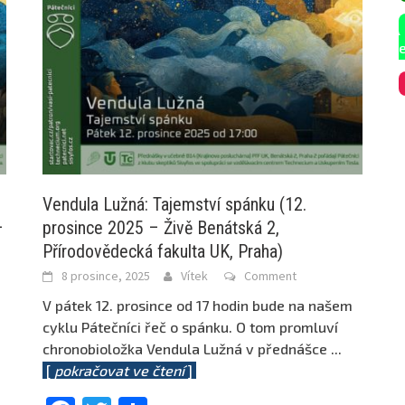
Vendula Lužná: Tajemství spánku (12.
–
prosince 2025 – Živě Benátská 2,
Přírodovědecká fakulta UK, Praha)
8 prosince, 2025
Vítek
Comment
V pátek 12. prosince od 17 hodin bude na našem
cyklu Pátečníci řeč o spánku. O tom promluví
chronobioložka Vendula Lužná v přednášce
...
[
pokračovat ve čtení
]