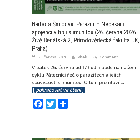
Barbora Šmídová: Paraziti – Nečekaní
spojenci v boji s imunitou (26. června 2026 
Živě Benátská 2, Přírodovědecká fakulta UK,
Praha)
22 června, 2026
Vítek
Comment
V pátek 26. června od 17 hodin bude na našem
cyklu Pátečníci řeč o parazitech a jejich
souvislosti s imunitou. O tom promluví
...
[
pokračovat ve čtení
]
Facebook
Twitter
Share