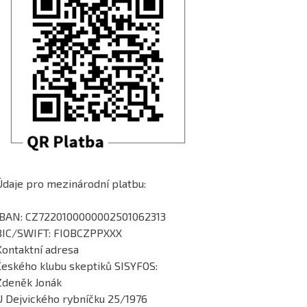
Údaje pro mezinárodní platbu:
IBAN: CZ7220100000002501062313
BIC/SWIFT: FIOBCZPPXXX
Kontaktní adresa
Českého klubu skeptiků SISYFOS:
Zdeněk Jonák
U Dejvického rybníčku 25/1976