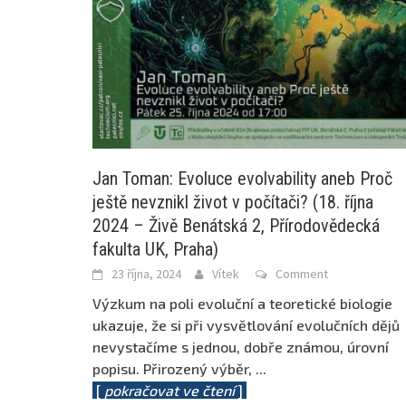
Jan Toman: Evoluce evolvability aneb Proč
ještě nevznikl život v počítači? (18. října
2024 – Živě Benátská 2, Přírodovědecká
fakulta UK, Praha)
23 října, 2024
Vítek
Comment
Výzkum na poli evoluční a teoretické biologie
ukazuje, že si při vysvětlování evolučních dějů
nevystačíme s jednou, dobře známou, úrovní
popisu. Přirozený výběr,
...
[
pokračovat ve čtení
]