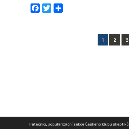
Facebook
Twitter
Share
1
2
3
Posts
navigation
Pátečníci, popularizační sekce Českého klubu skeptiků