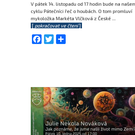
V pátek 14. listopadu od 17 hodin bude na naše
cyklu Pátečníci řeč o houbách. O tom promluví
mykoložka Markéta Vlčková z České
...
[
pokračovat ve čtení
]
Facebook
Twitter
Share