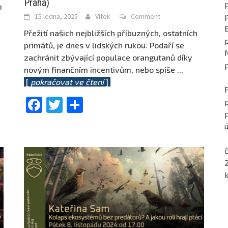
Praha)
p
m
15 ledna, 2025
Vítek
Comment
Přežití našich nejbližších příbuzných, ostatních
primátů, je dnes v lidských rukou. Podaří se
zachránit zbývající populace orangutanů díky
novým finančním incentivům, nebo spíše
...
[
pokračovat ve čtení
]
Facebook
Twitter
Share
ú
č