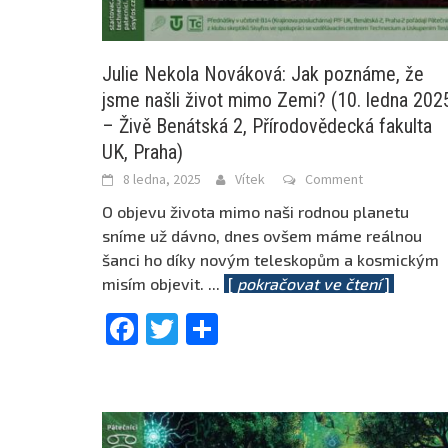
Julie Nekola Nováková: Jak poznáme, že
jsme našli život mimo Zemi? (10. ledna 202
– Živě Benátská 2, Přírodovědecká fakulta
UK, Praha)
8 ledna, 2025
Vítek
Comment
O objevu života mimo naši rodnou planetu
sníme už dávno, dnes ovšem máme reálnou
šanci ho díky novým teleskopům a kosmickým
misím objevit.
...
[
pokračovat ve čtení
]
Facebook
Twitter
Share