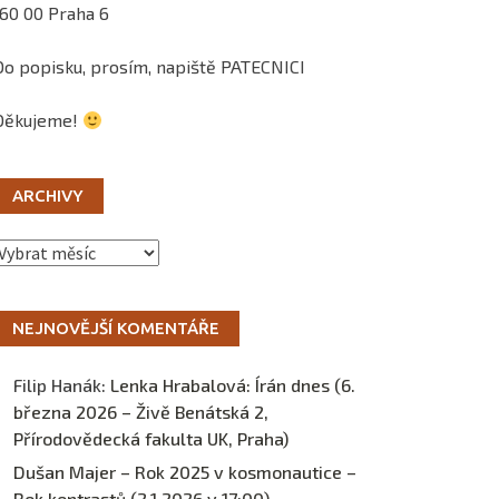
160 00 Praha 6
Do popisku, prosím, napiště PATECNICI
Děkujeme!
ARCHIVY
Archivy
NEJNOVĚJŠÍ KOMENTÁŘE
Filip Hanák
:
Lenka Hrabalová: Írán dnes (6.
března 2026 – Živě Benátská 2,
Přírodovědecká fakulta UK, Praha)
Dušan Majer – Rok 2025 v kosmonautice –
Rok kontrastů (2.1.2026 v 17:00) –