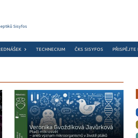
keptiků Sisyfos
ŘEDNÁŠEK
TECHNECIUM
ČKS SISYFOS
PŘISPĚJTE