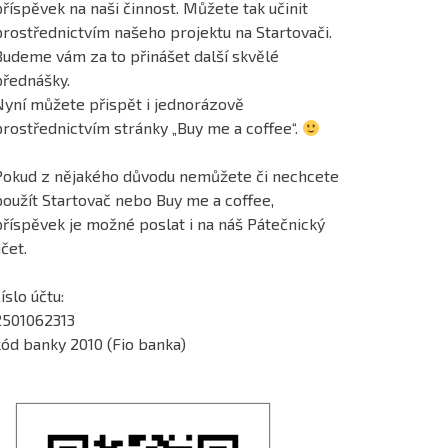
říspěvek na naši činnost. Můžete tak učinit
prostřednictvím našeho projektu na Startovači.
Budeme vám za to přinášet další skvělé
přednášky.
Nyní můžete přispět i jednorázově
prostřednictvím stránky „Buy me a coffee“.
Pokud z nějakého důvodu nemůžete či nechcete
použít Startovač nebo Buy me a coffee,
příspěvek je možné poslat i na náš Pátečnický
čet.
íslo účtu:
2501062313
kód banky 2010 (Fio banka)