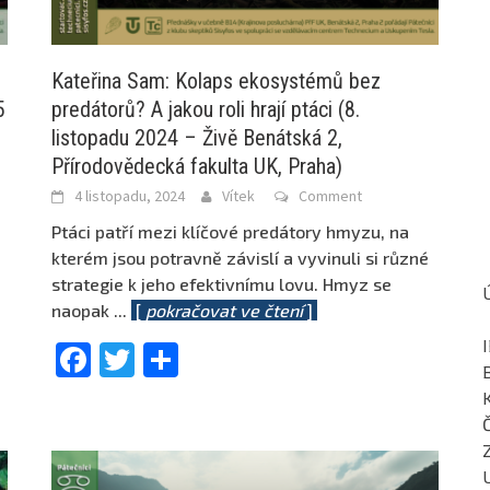
Kateřina Sam: Kolaps ekosystémů bez
5
predátorů? A jakou roli hrají ptáci (8.
listopadu 2024 – Živě Benátská 2,
Přírodovědecká fakulta UK, Praha)
4 listopadu, 2024
Vítek
Comment
Ptáci patří mezi klíčové predátory hmyzu, na
kterém jsou potravně závislí a vyvinuli si různé
strategie k jeho efektivnímu lovu. Hmyz se
naopak
...
[
pokračovat ve čtení
]
Facebook
Twitter
Share