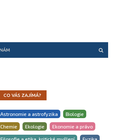
 NÁM
CO VÁS ZAJÍMÁ?
Astronomie a astrofyzika
Biologie
Chemie
Ekologie
Ekonomie a právo
Filosofie a etika, kritické myšlení
Fyzika