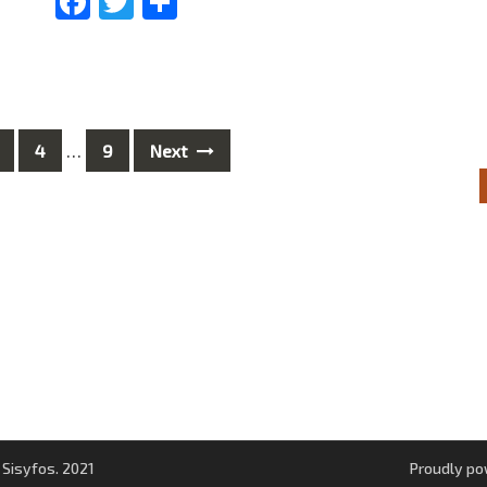
Facebook
Twitter
Share
4
…
9
Next
 Sisyfos. 2021
Proudly p