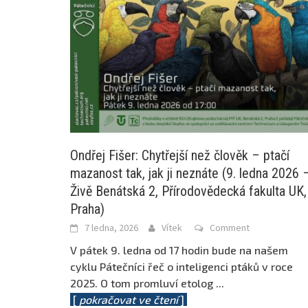
Ondřej Fišer: Chytřejší než člověk – ptačí
mazanost tak, jak ji neznáte (9. ledna 2026 
Živě Benátská 2, Přírodovědecká fakulta UK,
Praha)
7 ledna, 2026
Vítek
Comment
V pátek 9. ledna od 17 hodin bude na našem
cyklu Pátečníci řeč o inteligenci ptáků v roce
2025. O tom promluví etolog
...
[
pokračovat ve čtení
]