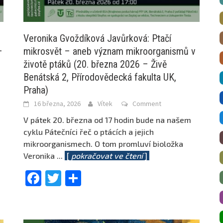
Veronika Gvoždíková Javůrková: Ptačí
–
mikrosvět – aneb význam mikroorganismů v
životě ptáků (20. března 2026 – Živě
Benátská 2, Přírodovědecká fakulta UK,
Praha)
16 března, 2026
Vítek
Comment
V pátek 20. března od 17 hodin bude na našem
cyklu Pátečníci řeč o ptácích a jejich
mikroorganismech. O tom promluví bioložka
Veronika
...
[
pokračovat ve čtení
]
Facebook
Twitter
Share