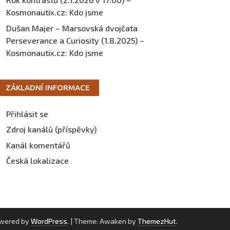
Kosmonautix.cz
:
Kdo jsme
Dušan Majer – Marsovská dvojčata
Perseverance a Curiosity (1.8.2025) –
Kosmonautix.cz
:
Kdo jsme
ZÁKLADNÍ INFORMACE
Přihlásit se
Zdroj kanálů (příspěvky)
Kanál komentářů
Česká lokalizace
owered by
WordPress
.
|
Theme: Awaken by
ThemezHut
.