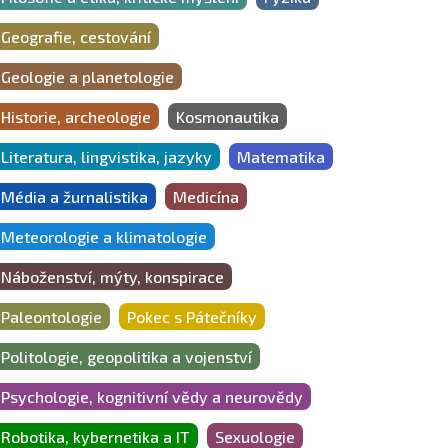
Geografie, cestování
Geologie a planetologie
Historie, archeologie
Kosmonautika
Literatura, lingvistika, jazyky
Matematika
Média a žurnalistika
Medicína
Meteorologie a klimatologie
Náboženství, mýty, konspirace
Paleontologie
Pokec s Pátečníky
Politologie, geopolitika a vojenství
Psychologie, kognitivní vědy a neurovědy
Robotika, kybernetika a IT
Sexuologie