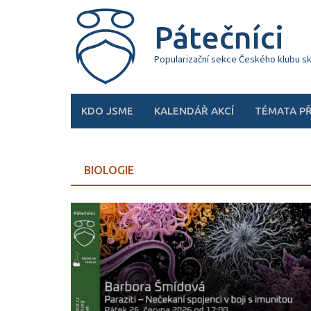
Skip
to
Pátečníci
content
Popularizační sekce Českého klubu s
KDO JSME
KALENDÁŘ AKCÍ
TÉMATA P
BIOLOGIE