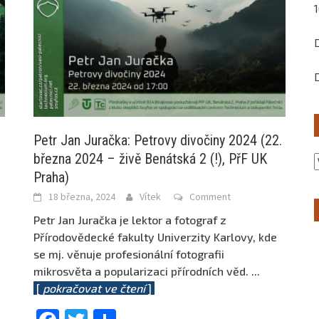
Petr Jan Juračka: Petrovy divočiny 2024 (22.
března 2024 – živě Benátská 2 (!), PřF UK
Praha)
18 března, 2024
Vítek
Comment
Petr Jan Juračka je lektor a fotograf z
Přírodovědecké fakulty Univerzity Karlovy, kde
se mj. věnuje profesionální fotografii
mikrosvěta a popularizaci přírodních věd.
...
[
pokračovat ve čtení
]