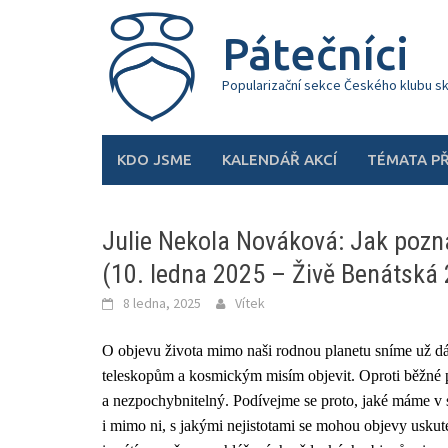
Skip
to
Pátečníci
content
Popularizační sekce Českého klubu s
KDO JSME
KALENDÁŘ AKCÍ
TÉMATA P
Julie Nekola Nováková: Jak pozn
(10. ledna 2025 – Živě Benátská 
8 ledna, 2025
Vítek
O objevu života mimo naši rodnou planetu sníme už 
teleskopům a kosmickým misím objevit. Oproti běžné 
a nezpochybnitelný. Podívejme se proto, jaké máme v s
i mimo ni, s jakými nejistotami se mohou objevy uskut