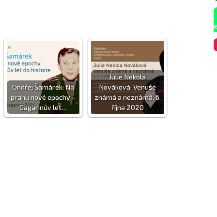
Julie Nekola
Ondřej Šamárek: Na
Nováková: Venuše
prahu nové epochy –
známá a neznámá, 6.
Gagarinův let…
října 2020