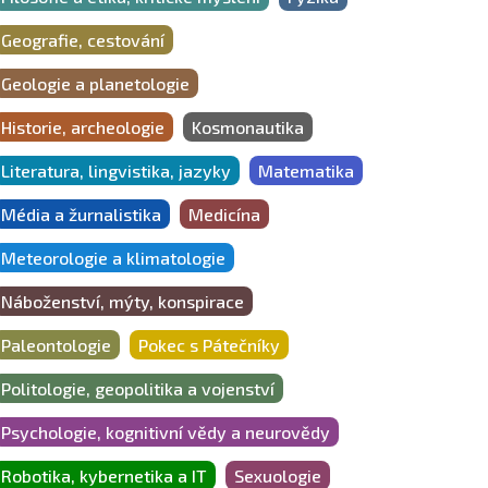
Geografie, cestování
Geologie a planetologie
Historie, archeologie
Kosmonautika
Literatura, lingvistika, jazyky
Matematika
Média a žurnalistika
Medicína
Meteorologie a klimatologie
Náboženství, mýty, konspirace
Paleontologie
Pokec s Pátečníky
Politologie, geopolitika a vojenství
Psychologie, kognitivní vědy a neurovědy
Robotika, kybernetika a IT
Sexuologie