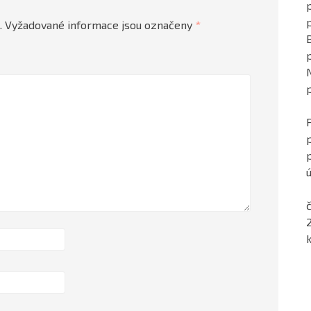
p
.
Vyžadované informace jsou označeny
*
ú
č