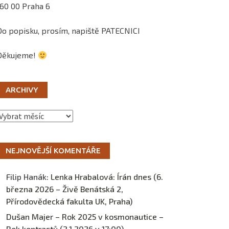
160 00 Praha 6
Do popisku, prosím, napiště PATECNICI
Děkujeme!
ARCHIVY
Archivy
NEJNOVĚJŠÍ KOMENTÁŘE
Filip Hanák
:
Lenka Hrabalová: Írán dnes (6.
března 2026 – Živě Benátská 2,
Přírodovědecká fakulta UK, Praha)
Dušan Majer – Rok 2025 v kosmonautice –
Rok kontrastů (2.1.2026 v 17:00) –