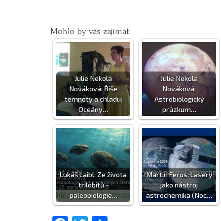
Mohlo by vás zajímat:
Julie Nekola
Julie Nekola
Nováková: Říše
Nováková:
temnoty a chladu:
Astrobiologický
Oceány…
průzkum…
Lukáš Laibl: Ze života
Martin Ferus: Lasery
trilobitů -
jako nástroj
paleobiologie…
astrochemika (Noc…