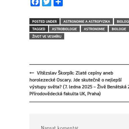
Facebook
Twitter
Share
POSTED UNDER
ASTRONOMIE A ASTROFYZIKA
BIOLOG
TAGGED
ASTROBIOLOGIE
ASTRONOMIE
BIOLOGIE
ŽIVOT VE VESMÍRU
Vítězslav Škorpík: Zlaté cepíny aneb
Post
horolezecké Oscary. Jde skutečně o nejlepší
navigation
výstupy světa? (7. ledna 2025 – Živě Benátská 
Přírodovědecká fakulta UK, Praha)
Napsat komentář