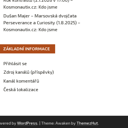
Kosmonautix.cz
:
Kdo jsme
Dušan Majer – Marsovská dvojčata
Perseverance a Curiosity (1.8.2025) –
Kosmonautix.cz
:
Kdo jsme
ZÁKLADNÍ INFORMACE
Přihlásit se
Zdroj kanálů (příspěvky)
Kanál komentářů
Česká lokalizace
owered by
WordPress
.
|
Theme: Awaken by
ThemezHut
.