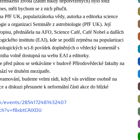
emského života (zatím nikdy nepotvrzených) bylo totiž
es, měli bychom se z nich přiučit.
a PřF UK, popularizátorka vědy, autorka a editorka science
ogie a organizaci Semináře z astrobiologie (PřF UK). Její
tropisu, přednášela na AFO, Science Café, Café Nobel a dalších
ogického institutu (EAI), kde se podílí zejména na popularizaci
obiologických sci-fi povídek doplněných o vědecký komentář s
e kniha volně dostupná na webu EAI a editorky.
e před pátou se setkáváme v budově Přírodovědecké fakulty na
hází ve druhém mezipatře.
treamování, budeme velmi rádi, když vás uvidíme osobně na
e a diskuzi přesunete k neformální části akce do blízké
m/events/
2854172481432407
ch?v=f8xbtCAIXDU