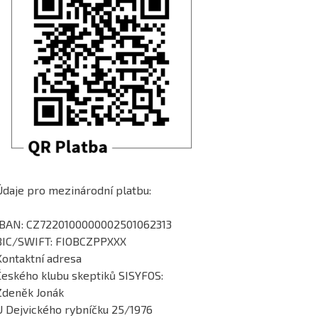
Údaje pro mezinárodní platbu:
IBAN: CZ7220100000002501062313
BIC/SWIFT: FIOBCZPPXXX
Kontaktní adresa
Českého klubu skeptiků SISYFOS:
Zdeněk Jonák
U Dejvického rybníčku 25/1976