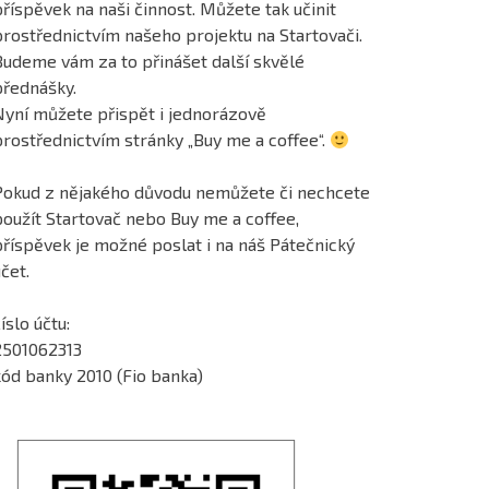
říspěvek na naši činnost. Můžete tak učinit
prostřednictvím našeho projektu na Startovači.
Budeme vám za to přinášet další skvělé
přednášky.
Nyní můžete přispět i jednorázově
prostřednictvím stránky „Buy me a coffee“.
Pokud z nějakého důvodu nemůžete či nechcete
použít Startovač nebo Buy me a coffee,
příspěvek je možné poslat i na náš Pátečnický
čet.
íslo účtu:
2501062313
kód banky 2010 (Fio banka)