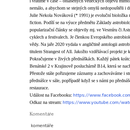
i vrátíme v čase – ohlášených vědeckých objevů mimoz
nemálo, a abychom se stejných omylů nedopouštěli i dn
Julie Nekola Nováková (* 1991) je evoluční bioložka n
fiction. Podílí se na výuce předmětu Základy astrobiol
popularizační články se objevily mj. ve Vesmíru či As
cyklech a festivalech. Je členkou Evropského astrobiol
vědy. Na jaře 2020 vydala v angličtině antologii astr
titulem Strangest of All. Jakožto vzdělávací projekt j
Pokračujeme v živých přednáškách. Každý pátek krátc
Benátské 2 v Krajinově posluchárně B14, která se nac
Přestože stále pořizujeme záznamy a zachováváme i s
přednášce v sále, popřípadě když se s námi po přednášc
restaurace.
https://www.
facebook.co
Událost na Facebooku:
https://www.youtube.
com/wat
Odkaz na stream:
Komentáře
komentáře