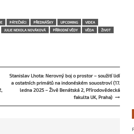
IE
PÁTEČNÍCI
PŘEDNÁŠKY
UPCOMING
VIDEA
JULIE NEKOLA NOVÁKOVÁ
PŘÍRODNÍ VĚDY
VĚDA
ŽIVOT
Stanislav Lhota: Nerovný boj o prostor – soužití lidí
a ostatních primátů na indonéském souostroví (17.
2,
ledna 2025 – Živě Benátská 2, Přírodovědecká
fakulta UK, Praha)