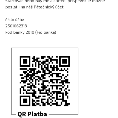
Startovač nebo Buy me a coffee, příspěvek je možné
poslat i na náš Pátečnický účet.
číslo účtu:
2501062313
kód banky 2010 (Fio banka)