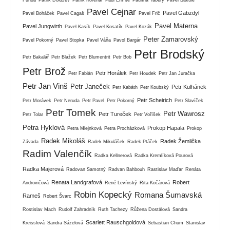
Pavel Cejnar
Pavel Gabzdyl
Pavel Boháček
Pavel Cagaš
Pavel Frič
Pavel Materna
Pavel Jungwirth
Pavel Kasík
Pavel Kosatík
Pavel Kozák
Peter Zamarovský
Pavel Pokorný
Pavel Stopka
Pavel Váňa
Pavol Bargár
Petr Brodský
Petr Bakalář
Petr Blažek
Petr Blumentrit
Petr Bob
Petr Brož
Petr Horálek
Petr Fabián
Petr Houdek
Petr Jan Juračka
Petr Jan Vinš
Petr Janeček
Petr Kulhánek
Petr Kabáth
Petr Koubský
Petr Scheirich
Petr Morávek
Petr Neruda
Petr Pavel
Petr Pokorný
Petr Slavíček
Petr Tomek
Petr Wawrosz
Petr Tureček
Petr Tolar
Petr Voříšek
Petra Hyklová
Prokop Hapala
Petra Mlejnková
Petra Procházková
Prokop
Radek Mikoláš
Radek Žemlička
Závada
Radek Mikulášek
Radek Ptáček
Radim Valenčík
Radka Kellnerová
Radka Kremlíková Pourová
Radka Majerová
Radovan Samotný
Radvan Bahbouh
Rastislav Maďar
Renáta
Renata Landgrafová
Robert
Androvičová
René Levínský
Rita Kočárová
Robin Kopecký
Romana Šumavská
Rameš
Robert Švarc
Rostislav Mach
Rudolf Zahradník
Ruth Tachezy
Růžena Dostálová
Sandra
Scarlett Rauschgoldová
Kreisslová
Sandra Sázelová
Sebastian Chum
Stanislav