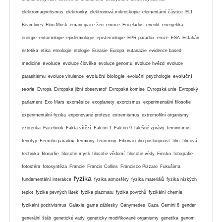
elektromagnetismus
elektronky
elektronová mikroskopie
elementární částice
ELI
Beamlines
Elon Musk
emancipace žen
emoce
Enceladus
eneolit
energetika
energie
entomologie
epidemiologie
epistemologie
EPR paradox
eroze
ESA
Esfahán
estetika
etika
etnologie
etologie
Eurasie
Europa
eutanazie
evidence based
evoluce
medicine
evoluce člověka
evoluce genomu
evoluce hvězd
evoluce
evoluční biologie
evoluční
parasitismu
evoluce virulence
evoluční psychologie
teorie
Evropa
Evropská jižní observatoř
Evropská komise
Evropská unie
Evropský
parlament
Exo Mars
exoměsíce
exoplanety
exorcismus
experimentální filosofie
experimentální fyzika
exponované profese
extremismus
extremofilní organismy
ezoterika
Facebook
Fakta vítězí
Falcon 1
Falcon 9
falešné zprávy
feminismus
fenotyp
Fermiho paradox
fermiony
feromony
Fibonacciho posloupnost
film
filmová
filosofie
technika
filosofie mysli
filosofie vědomí
filosofie vědy
Finsko
fotografie
fotosféra
fotosyntéza
Francie
Francis Collins
Francisco Pizzaro
Fukušima
fyzika
fundamentální interakce
fyzika atmosféry
fyzika materiálů
fyzika nízkých
teplot
fyzika pevných látek
fyzika plazmatu
fyzika povrchů
fyzikální chemie
fyzikální pozitivismus
Galaxie
gama záblesky
Ganymedes
Gaza
Gemini 8
gender
generální štáb
genetické vady
geneticky modifikované organismy
genetika
genom