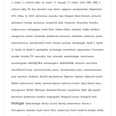
1. století
1. světová válka
16. století
17. listopad
17. století
1918
1984
1989
2.
světová válka
60. léta
absolutní nula
Abúsír
adaptace
aerodynamika
Afghánistán
AFO
Afrika
AI
AIDS
aktivismus
akustika
Alan Shepard
Albert Einstein
alchymie
alternativní metody
altruismus
amatérská věda
Amazonie
Amazonka
Amerika
analýza textu
andragogika
André Geim
Andrew Wiles
anekdoty
Anglie
anihilace
anorganická chemie
Antarktida
antibiotická rezistence
antibiotika
antihmota
antika
antiscientismus
antivakcinační hnutí
Antoine Lavoisier
antropologie
Apollo 1
Apollo
11
Apollo 14
Apollo 8
apologetika
archeologie
architektura
argumentace
Aristoteles
astrobiologie
armáda
Armáda ČR
asexualita
Asie
asteroidy
astrochemie
astrofyzika
astronomie
astrofotografie
astronavigace
ateismus
atmosféra
atmosférické fronty
atomová bomba
atomy
attosekundové pulsy
austroslavismus
auta
autismus
Aztékové
Bachův absolutismus
Bajkonur
bakterie
balistické nosiče
Balkán
bankovnictví
banky
barevná televize
barevné vnímání
Barry Barish
barvy
baryogeneze
BDSM
Bělorusko
Bernhard Riemann
bezpečnost
Bible
bilý trpaslík
biochemie
biodiverzita
bioetika
biogeografie
biologické invaze
biologický druh
biologie
biotechnologie
Blízký východ
Boeing
bohemismus
Bosna a
Hercegovina
botanika
bouře
brexit
Brno
budoucnost Země
buněčná biologie
buňka