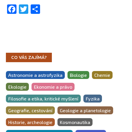
Facebook
Twitter
Share
CO VÁS ZAJÍMÁ?
Astronomie a astrofyzika
Biologie
Chemie
Ekologie
Ekonomie a právo
Filosofie a etika, kritické myšlení
Fyzika
Geografie, cestování
Geologie a planetologie
Historie, archeologie
Kosmonautika