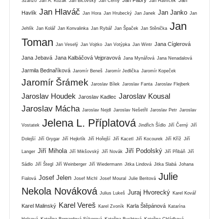
Szánzo
Jan A. Kozák
Jan Bičovský
Jan Černý
Jan Havlíček
Jan Hlaváč
Jan Janko
Havlík
Jan Hora
Jan Hrubecký
Jan Janek
Jan
Jan
Jehlík
Jan Kolář
Jan Konvalinka
Jan Rybář
Jan Špaček
Jan Stěnička
Toman
Jana Cíglerová
Jan Veselý
Jan Vojtko
Jan Votýpka
Jan Wintr
Jana Jebavá
Jana Kalbáčová Vejpravová
Jana Mynářová
Jana Nenadalová
Jarmila Bednaříková
Jaromír Beneš
Jaromír Jedlička
Jaromír Kopeček
Jaromír Šrámek
Jaroslav Bílek
Jaroslav Fanta
Jaroslav Flejberk
Jaroslav Houdek
Jaroslav Kousal
Jaroslav Kadlec
Jaroslav Mácha
Jaroslav Nejdl
Jaroslav Nešetřil
Jaroslav Petr
Jaroslav
Jelena L. Příplatová
Vostatek
Jindřich Šídlo
Jiří Černý
Jiří
Dolejší
Jiří Grygar
Jiří Hejkrlík
Jiří Hořejší
Jiří Kacetl
Jiří Kocourek
Jiří Kříž
Jiří
Jiří Mihola
Jiří Podolský
Langer
Jiří Mikšovský
Jiří Novák
Jiří Přibáň
Jiří
Sádlo
Jiří Štegl
Jiří Weinberger
Jiří Wiedermann
Jitka Lindová
Jitka Slabá
Johana
Julie
Josef Jelen
Fialová
Josef Michl
Josef Moural
Julie Beritová
Nekola Nováková
Juraj Hvorecký
Julius Lukeš
Karel Kovář
Karel Vereš
Karel Malinský
Karla Štěpánová
Karel Zvoník
Katarína
Holcová
Kateřina Bernardová Sýkorová
Kateřina Buchtová
Kateřina Chládková