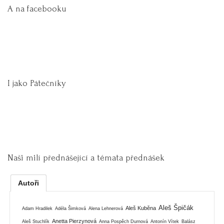
A na facebooku
I jako Pátečníky
Naši milí přednášející a témata přednášek
Autoři
Aleš Špičák
Aleš Kuběna
Adam Hradilek
Adéla Šimková
Alena Lehnerová
Anetta Pierzynová
Aleš Stuchlík
Anna Pospěch Durnová
Antonín Vítek
Balász