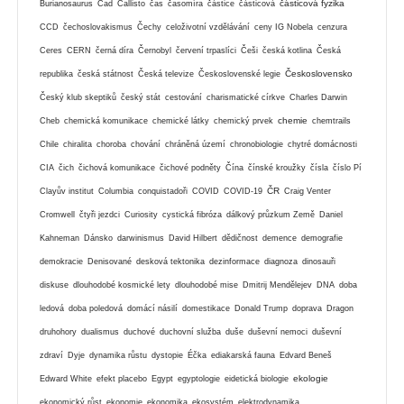
částicová fyzika
Burianosaurus
Čad
Callisto
čas
časomíra
částice
částicová
CCD
čechoslovakismus
Čechy
celoživotní vzdělávání
ceny IG Nobela
cenzura
Ceres
CERN
černá díra
Černobyl
červení trpaslíci
Češi
česká kotlina
Česká
Československo
republika
česká státnost
Česká televize
Československé legie
Český klub skeptiků
český stát
cestování
charismatické církve
Charles Darwin
chemie
Cheb
chemická komunikace
chemické látky
chemický prvek
chemtrails
Chile
chiralita
choroba
chování
chráněná území
chronobiologie
chytré domácnosti
CIA
čich
čichová komunikace
čichové podněty
Čína
čínské kroužky
čísla
číslo Pí
ČR
Clayův institut
Columbia
conquistadoři
COVID
COVID-19
Craig Venter
Cromwell
čtyři jezdci
Curiosity
cystická fibróza
dálkový průzkum Země
Daniel
Kahneman
Dánsko
darwinismus
David Hilbert
dědičnost
demence
demografie
demokracie
Denisované
desková tektonika
dezinformace
diagnoza
dinosauři
diskuse
dlouhodobé kosmické lety
dlouhodobé mise
Dmitrij Mendělejev
DNA
doba
ledová
doba poledová
domácí násilí
domestikace
Donald Trump
doprava
Dragon
druhohory
dualismus
duchové
duchovní služba
duše
duševní nemoci
duševní
zdraví
Dyje
dynamika růstu
dystopie
Éčka
ediakarská fauna
Edvard Beneš
ekologie
Edward White
efekt placebo
Egypt
egyptologie
eidetická biologie
ekonomický růst
ekonomie
ekonomika
ekosystém
elektrodynamika