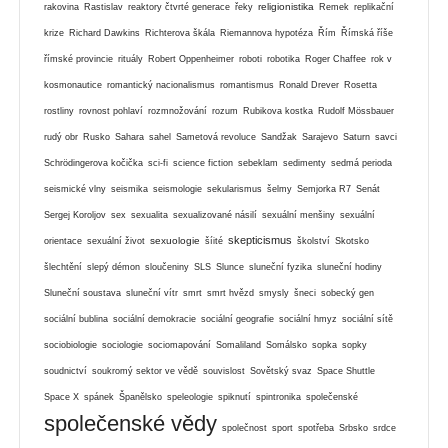
religionistika
rakovina
Rastislav
reaktory čtvrté generace
řeky
Remek
replikační
krize
Richard Dawkins
Richterova škála
Riemannova hypotéza
Řím
Římská říše
římské provincie
rituály
Robert Oppenheimer
roboti
robotika
Roger Chaffee
rok v
kosmonautice
romantický nacionalismus
romantismus
Ronald Drever
Rosetta
rostliny
rovnost pohlaví
rozmnožování
rozum
Rubikova kostka
Rudolf Mössbauer
rudý obr
Rusko
Sahara
sahel
Sametová revoluce
Sandžak
Sarajevo
Saturn
savci
Schrödingerova kočička
sci-fi
science fiction
sebeklam
sedimenty
sedmá perioda
seismické vlny
seismika
seismologie
sekularismus
šelmy
Semjorka R7
Senát
Sergej Koroljov
sex
sexualita
sexualizované násilí
sexuální menšiny
sexuální
skepticismus
sexuologie
orientace
sexuální život
šíité
školství
Skotsko
šlechtění
slepý démon
sloučeniny
SLS
Slunce
sluneční fyzika
sluneční hodiny
Sluneční soustava
sluneční vítr
smrt
smrt hvězd
smysly
šneci
sobecký gen
sociální bublina
sociální demokracie
sociální geografie
sociální hmyz
sociální sítě
sociobiologie
sociologie
sociomapování
Somaliland
Somálsko
sopka
sopky
soudnictví
soukromý sektor ve vědě
souvislost
Sovětský svaz
Space Shuttle
Space X
spánek
Španělsko
speleologie
spiknutí
spintronika
společenské
společenské vědy
společnost
sport
spotřeba
Srbsko
srdce