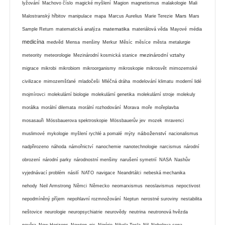
lyžování
Machovo číslo
magické myšlení
Magion
magnetismus
malakologie
Mali
Mars
Malostranský hřbitov
manipulace
mapa
Marcus Aurelius
Marie Terezie
Mars
matematika
Sample Return
matematická analýza
materiálová věda
Mayové
média
medicína
medvěd
Mensa
menšiny
Merkur
Měsíc
měsíce
města
metalurgie
mezinárodní vztahy
meteority
meteorologie
Mezinárodní kosmická stanice
migrace
mikrobi
mikrobiom
mikroorganismy
mikroskopie
mikrosvět
mimozemské
civilizace
mimozemšťané
mladočeši
Mléčná dráha
modelování klimatu
moderní lidé
mojmírovci
molekulární biologie
molekulární genetika
molekulární stroje
molekuly
morálka
morální dilemata
morální rozhodování
Morava
moře
mořeplavba
mosasauři
Mössbauerova spektroskopie
Mössbauerův jev
mozek
mravenci
náboženství
muslimové
mykologie
myšlení rychlé a pomalé
mýty
nacionalismus
nadpřirozeno
náhoda
námořnictví
nanochemie
nanotechnologie
narcismus
národní
obrození
národní parky
národnostní menšiny
narušení symetrií
NASA
Nashův
vyjednávací problém
násilí
NATO
navigace
Neandrtálci
nebeská mechanika
nehody
Neil Armstrong
Němci
Německo
neomarxismus
neoslavismus
nepoctivost
nepodmíněný příjem
nepohlavní rozmnožování
Neptun
nerostné suroviny
nestabilita
neštovice
neurologie
neuropsychiatrie
neurovědy
neutrina
neutronová hvězda
nevěra
New Horizons
Newton
nic
Nigérie
Nikola Tesla
Nil
Nobelova cena