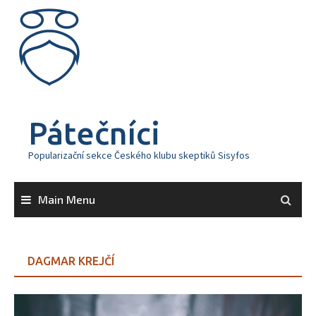
Skip
to
content
Pátečníci
Popularizační sekce Českého klubu skeptiků Sisyfos
Main Menu
DAGMAR KREJČÍ