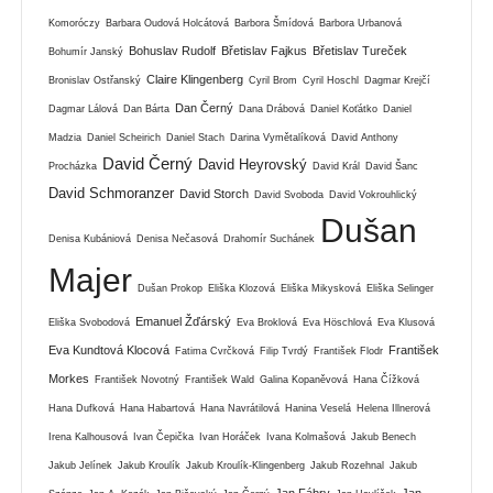
Komoróczy
Barbara Oudová Holcátová
Barbora Šmídová
Barbora Urbanová
Bohuslav Rudolf
Břetislav Fajkus
Břetislav Tureček
Bohumír Janský
Claire Klingenberg
Bronislav Ostřanský
Cyril Brom
Cyril Hoschl
Dagmar Krejčí
Dan Černý
Dagmar Lálová
Dan Bárta
Dana Drábová
Daniel Koťátko
Daniel
Madzia
Daniel Scheirich
Daniel Stach
Darina Vymětalíková
David Anthony
David Černý
David Heyrovský
Procházka
David Král
David Šanc
David Schmoranzer
David Storch
David Svoboda
David Vokrouhlický
Dušan
Denisa Kubániová
Denisa Nečasová
Drahomír Suchánek
Majer
Dušan Prokop
Eliška Klozová
Eliška Mikysková
Eliška Selinger
Emanuel Žďárský
Eliška Svobodová
Eva Broklová
Eva Höschlová
Eva Klusová
Eva Kundtová Klocová
František
Fatima Cvrčková
Filip Tvrdý
František Flodr
Morkes
František Novotný
František Wald
Galina Kopaněvová
Hana Čížková
Hana Dufková
Hana Habartová
Hana Navrátilová
Hanina Veselá
Helena Illnerová
Irena Kalhousová
Ivan Čepička
Ivan Horáček
Ivana Kolmašová
Jakub Benech
Jakub Jelínek
Jakub Kroulík
Jakub Kroulík-Klingenberg
Jakub Rozehnal
Jakub
Jan Fábry
Jan