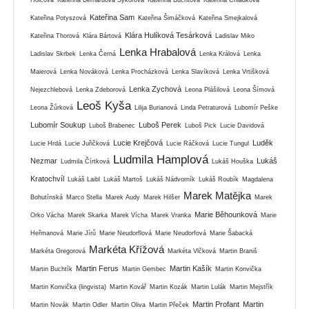
Kateřina Sam
Kateřina Potyszová
Kateřina Šimáčková
Kateřina Smejkalová
Klára Hulíková Tesárková
Kateřina Thorová
Klára Bártová
Ladislav Miko
Lenka Hrabalová
Ladislav Skrbek
Lenka Černá
Lenka Králová
Lenka
Maierová
Lenka Nováková
Lenka Procházková
Lenka Slavíková
Lenka Vrtišková
Lenka Zychová
Nejezchlebová
Lenka Zdeborová
Leona Plášilová
Leona Šímová
Leoš Kyša
Leona Žůrková
Lilija Burianová
Linda Petraturová
Lubomír Peške
Lubomír Soukup
Luboš Perek
Luboš Brabenec
Luboš Pick
Lucie Davidová
Lucie Krejčová
Luděk
Lucie Hrdá
Lucie Juřičková
Lucie Ráčková
Lucie Tungul
Ludmila Hamplová
Nezmar
Lukáš
Ludmila Čírtková
Lukáš Houška
Kratochvíl
Lukáš Laibl
Lukáš Martoš
Lukáš Nádvorník
Lukáš Roubík
Magdalena
Marek Matějka
Bohutínská
Marco Stella
Marek Audy
Marek Hilšer
Marek
Marie Běhounková
Orko Vácha
Marek Skarka
Marek Vícha
Marek Vranka
Marie
Heřmanová
Marie Jírů
Marie Neudorflová
Marie Neudorfová
Marie Šabacká
Markéta Křížová
Markéta Gregorová
Markéta Vlčková
Martin Braniš
Martin Ferus
Martin Kašík
Martin Buchtík
Martin Gembec
Martin Konvička
Martin Konvička (lingvista)
Martin Kovář
Martin Kozák
Martin Lulák
Martin Mejstřík
Martin Profant
Martin
Martin Novák
Martin Odler
Martin Oliva
Martin Přeček