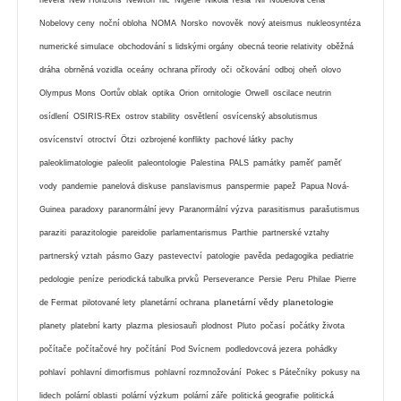
Nobelovy ceny
noční obloha
NOMA
Norsko
novověk
nový ateismus
nukleosyntéza
numerické simulace
obchodování s lidskými orgány
obecná teorie relativity
oběžná
dráha
obrněná vozidla
oceány
ochrana přírody
oči
očkování
odboj
oheň
olovo
Olympus Mons
Oortův oblak
optika
Orion
ornitologie
Orwell
oscilace neutrin
osídlení
OSIRIS-REx
ostrov stability
osvětlení
osvícenský absolutismus
osvícenství
otroctví
Ötzi
ozbrojené konflikty
pachové látky
pachy
paleoklimatologie
paleolit
paleontologie
Palestina
PALS
památky
paměť
paměť
vody
pandemie
panelová diskuse
panslavismus
panspermie
papež
Papua Nová-
Guinea
paradoxy
paranormální jevy
Paranormální výzva
parasitismus
parašutismus
paraziti
parazitologie
pareidolie
parlamentarismus
Parthie
partnerské vztahy
partnerský vztah
pásmo Gazy
pastevectví
patologie
pavěda
pedagogika
pediatrie
pedologie
peníze
periodická tabulka prvků
Perseverance
Persie
Peru
Philae
Pierre
planetární vědy
planetologie
de Fermat
pilotované lety
planetární ochrana
planety
platební karty
plazma
plesiosauři
plodnost
Pluto
počasí
počátky života
počítače
počítačové hry
počítání
Pod Svícnem
podledovcová jezera
pohádky
pohlaví
pohlavní dimorfismus
pohlavní rozmnožování
Pokec s Pátečníky
pokusy na
lidech
polární oblasti
polární výzkum
polární záře
politická geografie
politická