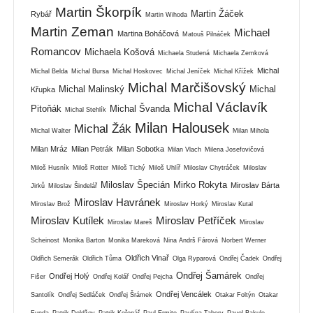
Martin Škorpík
Martin Žáček
Rybář
Martin Wihoda
Martin Zeman
Michael
Martina Boháčová
Matouš Pilnáček
Romancov
Michaela Košová
Michaela Studená
Michaela Zemková
Michal
Michal Belda
Michal Bursa
Michal Hoskovec
Michal Jeníček
Michal Křížek
Michal Marčišovský
Michal Malinský
Michal
Křupka
Michal Václavík
Pitoňák
Michal Švanda
Michal Stehlík
Milan Halousek
Michal Žák
Michal Walter
Milan Mihola
Milan Mráz
Milan Petrák
Milan Sobotka
Milan Vlach
Milena Josefovičová
Miloš Husník
Miloš Rotter
Miloš Tichý
Miloš Uhlíř
Miloslav Chytráček
Miloslav
Miloslav Špecián
Mirko Rokyta
Miroslav Bárta
Jirků
Miloslav Šindelář
Miroslav Havránek
Miroslav Brož
Miroslav Horký
Miroslav Kutal
Miroslav Kutílek
Miroslav Petříček
Miroslav Mareš
Miroslav
Scheinost
Monika Barton
Monika Mareková
Nina Andrš Fárová
Norbert Werner
Oldřich Vinař
Oldřich Semerák
Oldřich Tůma
Olga Ryparová
Ondřej Čadek
Ondřej
Ondřej Šamárek
Ondřej Holý
Fišer
Ondřej Kolář
Ondřej Pejcha
Ondřej
Ondřej Vencálek
Santolík
Ondřej Sedláček
Ondřej Šrámek
Otakar Foltýn
Otakar
Funda
Patrik Doldžev
Patrik Kořenář
Paul Ermite
Paulína Tabery
Pavel Bakule