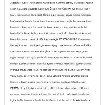
Jugoslávie
Jupiter
Jurij Gagarin
Kamiokande
Kanárské ostrovy
kardiologie
Karel II.
Stuart
katastrofa
kauzalita
Kelvin
Kim Čong-Il
Kim Čong-Un
Kip Thorne
klamy
klimatologie
KLDR
Klementinum
klima měst
kognice
kolaps
kolonie
kolonizace
konspirační teorie
kombinatorika
komety
komunikace
komunismus
konce světa
konstrukce
kooperace
kooperativita
kooperativní hry
kopytníci
kosmická loď
kosmická síť
kosmické lety
kosmické počasí
kosmické pohony
kosmické smetí
kosmonautika
kosmologie
kosmické stanice
kosmické záření
Kosntantin a
Metoděj
Kosovo
krajinná ekologie
krasové jevy
kreacionismus
křesťanství
Křída
kritické myšlení
kriminalistika
kriminalita
krize
kryovulkanismus
kryptografie
kryptozoologie
krystaly
Kuiperův pás
kultura
kulturní krajina
Kurt Gödel
kvantová
kvantová fyzika
biologie
kvantová chemie
kvantová mechanika
kvantová optika
kvantová provázanost
kvantové počítače
kvark-gluonové plazma
kvasary
Kyros
Veliký
Lajka
laserová fyzika
lasery
láska
Latinská Amerika
Lawrence Krauss
ledovce
ledovcová jezera
ledové měsíce
legenda
legislativa
lékařská etika
lékařství
lesy
letectví
letniční církve
LGBTQ
Libye
lidská práva
LIGO
limes
romanum
lingvistika
literatura
lithium
litosferické desky
lodě
logické uvažování
logika
lokální invariance
loterie
lovci a sběrači
Ludolfovo číslo
lymská borelióza