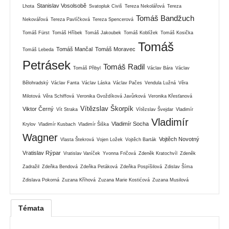
Stanislav Vosolsobě
Lhota
Svatopluk Civiš
Tereza Nekolářová
Tereza
Tomáš Bandžuch
Nekovářová
Tereza Pavlíčková
Tereza Spencerová
Tomáš Fürst
Tomáš Hříbek
Tomáš Jakoubek
Tomáš Koblížek
Tomáš Kosička
Tomáš
Tomáš Mančal
Tomáš Moravec
Tomáš Lebeda
Petrásek
Tomáš Radil
Tomáš Přibyl
Václav Bára
Václav
Bělohradský
Václav Fanta
Václav Láska
Václav Pačes
Vendula Lužná
Věra
Milotová
Věra Schiffová
Veronika Gvoždíková Javůrková
Veronika Křesťanová
Vítězslav Škorpík
Viktor Černý
Vít Straka
Vítězslav Švejdar
Vladimír
Vladimír
Vladimír Socha
Krylov
Vladimír Kusbach
Vladimír Šiška
Wagner
Vojtěch Novotný
Vlasta Štekrová
Vojen Ložek
Vojtěch Barták
Vratislav Rýpar
Vratislav Vaníček
Yvonna Fričová
Zdeněk Kratochvíl
Zdeněk
Zadražil
Zdeňka Bendová
Zdeňka Petáková
Zdeňka Pospíšilová
Zdislav Šíma
Zdislava Pokorná
Zuzana Kříhová
Zuzana Marie Kostićová
Zuzana Musilová
Témata