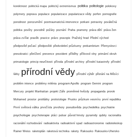
politika
politologie
korektnost
politická mapa
politický extremismus
polokovy
polymery
poprava
populace
popularizace
popularizace vědy
porfen
pornografie
porodnost
porozumění
posttraumatická intervence
potkani
potraviny
poválečná
politika
pověry
povodně
požáry
poznání
Praha
prameny
práva dětí
práva žen
práva zvířat
pravěk
pravice
právo
pravopis
Pražský hrad
Přední východ
předpověď počasí
předpovědi
předvolební průzkumy
prekambrium
Přemyslovci
presokratici
přetížení
prevence
prezident
příběhy
přílivové vlny
primární okruh
primatologie
princip neurčitosti
příroda
přírodní archivy
přírodní katastrofy
přírodní
přírodní vědy
látky
přírodní výběr
přistání na Měsíci
program Apollo
problém intence
problémy milénia
program Gemini
program
Mercury
projekt Manhattan
projekt Záře
proměnné hvězdy
propaganda
prorok
Mohamed
prostor
protilátky
protistologie
Prusko
průzkum vesmíru
první republika
První světová válka
prvočísla
prvohory
pseudověda
psychedelika
psychiatrie
psychologie
psychoterapie
ptáci
pulsar
původ hmoty
pyramidy
qubity
racionalita
racionální rozhodování
radioaktivita
radioaktivní spad
radioastronomie
radioteleskop
Rainer Weiss
raketoplán
raketová technika
rakety
Rakousko
Rakousko-Uhersko