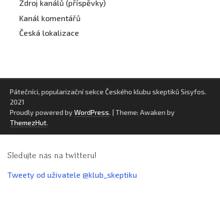
Zdroj kanálů (příspěvky)
Kanál komentářů
Česká lokalizace
Pátečníci, popularizační sekce Českého klubu skeptiků Sisyfos.
2021
Proudly powered by
WordPress
.
|
Theme: Awaken by
ThemezHut
.
Sledujte nás na twitteru!
Tweety od uživatele @klub_skeptiku