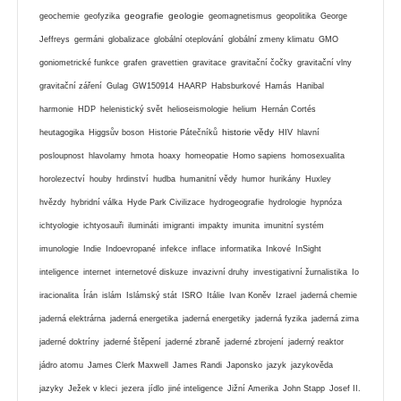
geografie
geologie
geochemie
geofyzika
geomagnetismus
geopolitika
George
Jeffreys
germáni
globalizace
globální oteplování
globální zmeny klimatu
GMO
goniometrické funkce
grafen
gravettien
gravitace
gravitační čočky
gravitační vlny
gravitační záření
Gulag
GW150914
HAARP
Habsburkové
Hamás
Hanibal
harmonie
HDP
helenistický svět
helioseismologie
helium
Hernán Cortés
historie vědy
heutagogika
Higgsův boson
Historie Pátečníků
HIV
hlavní
posloupnost
hlavolamy
hmota
hoaxy
homeopatie
Homo sapiens
homosexualita
horolezectví
houby
hrdinství
hudba
humanitní vědy
humor
hurikány
Huxley
hvězdy
hybridní válka
Hyde Park Civilizace
hydrogeografie
hydrologie
hypnóza
ichtyologie
ichtyosauři
ilumináti
imigranti
impakty
imunita
imunitní systém
imunologie
Indie
Indoevropané
infekce
inflace
informatika
Inkové
InSight
inteligence
internet
internetové diskuze
invazivní druhy
investigativní žurnalistika
Io
iracionalita
Írán
islám
Islámský stát
ISRO
Itálie
Ivan Koněv
Izrael
jaderná chemie
jaderná elektrárna
jaderná energetika
jaderná energetiky
jaderná fyzika
jaderná zima
jaderné doktríny
jaderné štěpení
jaderné zbraně
jaderné zbrojení
jaderný reaktor
jádro atomu
James Clerk Maxwell
James Randi
Japonsko
jazyk
jazykověda
jazyky
Ježek v kleci
jezera
jídlo
jiné inteligence
Jižní Amerika
John Stapp
Josef II.