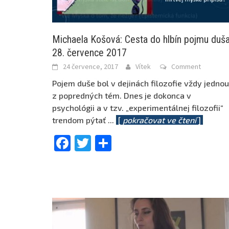
Michaela Košová: Cesta do hlbín pojmu duša
28. července 2017
24 července, 2017
Vítek
Comment
Pojem duše bol v dejinách filozofie vždy jednou
z popredných tém. Dnes je dokonca v
psychológii a v tzv. „experimentálnej filozofii“
trendom pýtať
...
[
pokračovat ve čtení
]
Facebook
Twitter
Share