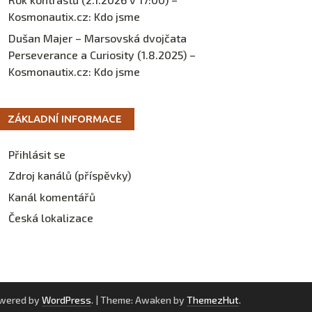
Kosmonautix.cz
:
Kdo jsme
Dušan Majer – Marsovská dvojčata
Perseverance a Curiosity (1.8.2025) –
Kosmonautix.cz
:
Kdo jsme
ZÁKLADNÍ INFORMACE
Přihlásit se
Zdroj kanálů (příspěvky)
Kanál komentářů
Česká lokalizace
owered by
WordPress
.
|
Theme: Awaken by
ThemezHut
.