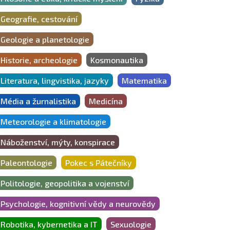
Geografie, cestování
Geologie a planetologie
Historie, archeologie
Kosmonautika
Literatura, lingvistika, jazyky
Matematika
Média a žurnalistika
Medicína
Meteorologie a klimatologie
Náboženství, mýty, konspirace
Paleontologie
Pokec s Pátečníky
Politologie, geopolitika a vojenství
Psychologie, kognitivní vědy a neurovědy
Robotika, kybernetika a IT
Sexuologie