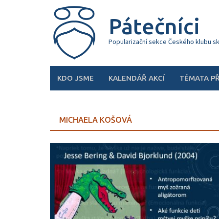
Skip
to
Pátečníci
content
Popularizační sekce Českého klubu s
KDO JSME
KALENDÁŘ AKCÍ
TÉMATA P
MICHAELA KOŠOVÁ