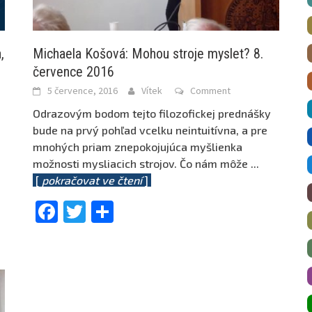
,
Michaela Košová: Mohou stroje myslet? 8.
července 2016
5 července, 2016
Vítek
Comment
Odrazovým bodom tejto filozofickej prednášky
bude na prvý pohľad vcelku neintuitívna, a pre
mnohých priam znepokojujúca myšlienka
možnosti mysliacich strojov. Čo nám môže
...
[
pokračovat ve čtení
]
Facebook
Twitter
Share