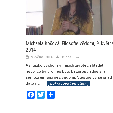
Michaela Košová: Filosofie vědomí, 9. květn
2014
9 května, 2014
Jelena
1
Asi těžko bychom v našich životech hledali
něco, co by pro nás bylo bezprostřednější a
samozřejmější než vědomí. Vlastně by se snad
dalo říci,
...
[
pokračovat ve čtení
]
Facebook
Twitter
Share