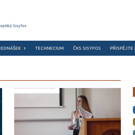
keptiků Sisyfos
ŘEDNÁŠEK
TECHNECIUM
ČKS SISYFOS
PŘISPĚJTE