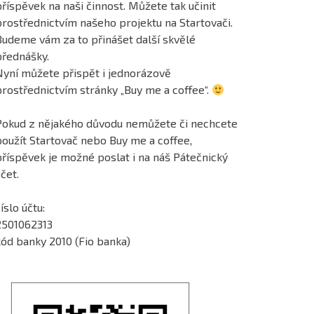
říspěvek na naši činnost. Můžete tak učinit
prostřednictvím našeho projektu na Startovači.
Budeme vám za to přinášet další skvělé
přednášky.
Nyní můžete přispět i jednorázově
prostřednictvím stránky „Buy me a coffee“.
Pokud z nějakého důvodu nemůžete či nechcete
použít Startovač nebo Buy me a coffee,
příspěvek je možné poslat i na náš Pátečnický
čet.
íslo účtu:
2501062313
kód banky 2010 (Fio banka)