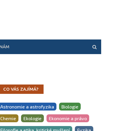
 NÁM
CO VÁS ZAJÍMÁ?
Astronomie a astrofyzika
Biologie
Chemie
Ekologie
Ekonomie a právo
Filosofie a etika, kritické myšlení
Fyzika