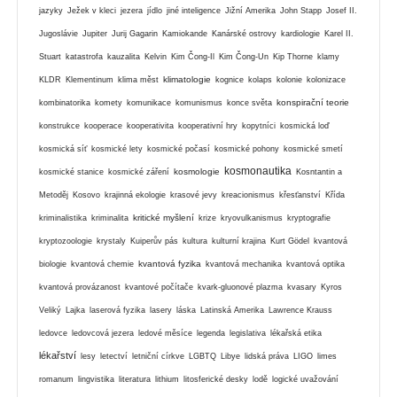
jazyky
Ježek v kleci
jezera
jídlo
jiné inteligence
Jižní Amerika
John Stapp
Josef II.
Jugoslávie
Jupiter
Jurij Gagarin
Kamiokande
Kanárské ostrovy
kardiologie
Karel II.
Stuart
katastrofa
kauzalita
Kelvin
Kim Čong-Il
Kim Čong-Un
Kip Thorne
klamy
klimatologie
KLDR
Klementinum
klima měst
kognice
kolaps
kolonie
kolonizace
konspirační teorie
kombinatorika
komety
komunikace
komunismus
konce světa
konstrukce
kooperace
kooperativita
kooperativní hry
kopytníci
kosmická loď
kosmická síť
kosmické lety
kosmické počasí
kosmické pohony
kosmické smetí
kosmonautika
kosmologie
kosmické stanice
kosmické záření
Kosntantin a
Metoděj
Kosovo
krajinná ekologie
krasové jevy
kreacionismus
křesťanství
Křída
kritické myšlení
kriminalistika
kriminalita
krize
kryovulkanismus
kryptografie
kryptozoologie
krystaly
Kuiperův pás
kultura
kulturní krajina
Kurt Gödel
kvantová
kvantová fyzika
biologie
kvantová chemie
kvantová mechanika
kvantová optika
kvantová provázanost
kvantové počítače
kvark-gluonové plazma
kvasary
Kyros
Veliký
Lajka
laserová fyzika
lasery
láska
Latinská Amerika
Lawrence Krauss
ledovce
ledovcová jezera
ledové měsíce
legenda
legislativa
lékařská etika
lékařství
lesy
letectví
letniční církve
LGBTQ
Libye
lidská práva
LIGO
limes
romanum
lingvistika
literatura
lithium
litosferické desky
lodě
logické uvažování