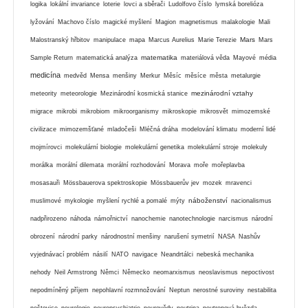
logika
lokální invariance
loterie
lovci a sběrači
Ludolfovo číslo
lymská borelióza
lyžování
Machovo číslo
magické myšlení
Magion
magnetismus
malakologie
Mali
Mars
Malostranský hřbitov
manipulace
mapa
Marcus Aurelius
Marie Terezie
Mars
matematika
Sample Return
matematická analýza
materiálová věda
Mayové
média
medicína
medvěd
Mensa
menšiny
Merkur
Měsíc
měsíce
města
metalurgie
mezinárodní vztahy
meteority
meteorologie
Mezinárodní kosmická stanice
migrace
mikrobi
mikrobiom
mikroorganismy
mikroskopie
mikrosvět
mimozemské
civilizace
mimozemšťané
mladočeši
Mléčná dráha
modelování klimatu
moderní lidé
mojmírovci
molekulární biologie
molekulární genetika
molekulární stroje
molekuly
morálka
morální dilemata
morální rozhodování
Morava
moře
mořeplavba
mosasauři
Mössbauerova spektroskopie
Mössbauerův jev
mozek
mravenci
náboženství
muslimové
mykologie
myšlení rychlé a pomalé
mýty
nacionalismus
nadpřirozeno
náhoda
námořnictví
nanochemie
nanotechnologie
narcismus
národní
obrození
národní parky
národnostní menšiny
narušení symetrií
NASA
Nashův
vyjednávací problém
násilí
NATO
navigace
Neandrtálci
nebeská mechanika
nehody
Neil Armstrong
Němci
Německo
neomarxismus
neoslavismus
nepoctivost
nepodmíněný příjem
nepohlavní rozmnožování
Neptun
nerostné suroviny
nestabilita
neštovice
neurologie
neuropsychiatrie
neurovědy
neutrina
neutronová hvězda