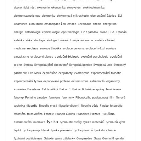
ekonomický růst
ekonomie
ekonomika
ekosystém
elektrodynamika
elektromagnetismus
elektronky
elektronová mikroskopie
elementární částice
ELI
Beamlines
Elon Musk
emancipace žen
emoce
Enceladus
eneolit
energetika
energie
entomologie
epidemiologie
epistemologie
EPR paradox
eroze
ESA
Esfahán
estetika
etika
etnologie
etologie
Eurasie
Europa
eutanazie
evidence based
evoluce
medicine
evoluce člověka
evoluce genomu
evoluce hvězd
evoluce
evoluční biologie
evoluční
parasitismu
evoluce virulence
evoluční psychologie
teorie
Evropa
Evropská jižní observatoř
Evropská komise
Evropská unie
Evropský
parlament
Exo Mars
exoměsíce
exoplanety
exorcismus
experimentální filosofie
experimentální fyzika
exponované profese
extremismus
extremofilní organismy
ezoterika
Facebook
Fakta vítězí
Falcon 1
Falcon 9
falešné zprávy
feminismus
fenotyp
Fermiho paradox
fermiony
feromony
Fibonacciho posloupnost
film
filmová
filosofie
technika
filosofie mysli
filosofie vědomí
filosofie vědy
Finsko
fotografie
fotosféra
fotosyntéza
Francie
Francis Collins
Francisco Pizzaro
Fukušima
fyzika
fundamentální interakce
fyzika atmosféry
fyzika materiálů
fyzika nízkých
teplot
fyzika pevných látek
fyzika plazmatu
fyzika povrchů
fyzikální chemie
fyzikální pozitivismus
Galaxie
gama záblesky
Ganymedes
Gaza
Gemini 8
gender