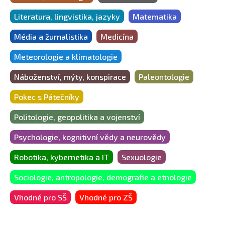
Literatura, lingvistika, jazyky
Matematika
Média a žurnalistika
Medicína
Meteorologie a klimatologie
Náboženství, mýty, konspirace
Paleontologie
Pokec s Pátečníky
Politologie, geopolitika a vojenství
Psychologie, kognitivní vědy a neurovědy
Robotika, kybernetika a IT
Sexuologie
Sociologie, antropologie, demografie a etnologie
Vhodné pro SŠ
Vhodné pro ZŠ