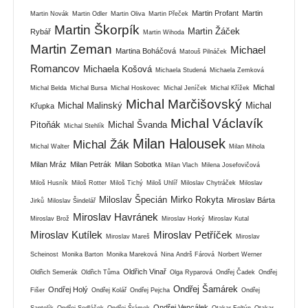
Martin Profant
Martin
Martin Novák
Martin Odler
Martin Oliva
Martin Přeček
Martin Škorpík
Martin Žáček
Rybář
Martin Wihoda
Martin Zeman
Michael
Martina Boháčová
Matouš Pilnáček
Romancov
Michaela Košová
Michaela Studená
Michaela Zemková
Michal
Michal Belda
Michal Bursa
Michal Hoskovec
Michal Jeníček
Michal Křížek
Michal Marčišovský
Michal Malinský
Michal
Křupka
Michal Václavík
Pitoňák
Michal Švanda
Michal Stehlík
Milan Halousek
Michal Žák
Michal Walter
Milan Mihola
Milan Mráz
Milan Petrák
Milan Sobotka
Milan Vlach
Milena Josefovičová
Miloš Husník
Miloš Rotter
Miloš Tichý
Miloš Uhlíř
Miloslav Chytráček
Miloslav
Miloslav Špecián
Mirko Rokyta
Miroslav Bárta
Jirků
Miloslav Šindelář
Miroslav Havránek
Miroslav Brož
Miroslav Horký
Miroslav Kutal
Miroslav Kutílek
Miroslav Petříček
Miroslav Mareš
Miroslav
Scheinost
Monika Barton
Monika Mareková
Nina Andrš Fárová
Norbert Werner
Oldřich Vinař
Oldřich Semerák
Oldřich Tůma
Olga Ryparová
Ondřej Čadek
Ondřej
Ondřej Šamárek
Ondřej Holý
Fišer
Ondřej Kolář
Ondřej Pejcha
Ondřej
Ondřej Vencálek
Santolík
Ondřej Sedláček
Ondřej Šrámek
Otakar Foltýn
Otakar