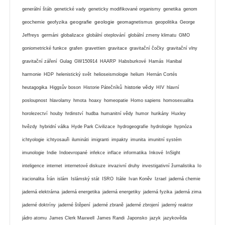
generální štáb
genetické vady
geneticky modifikované organismy
genetika
genom
geografie
geologie
geochemie
geofyzika
geomagnetismus
geopolitika
George
Jeffreys
germáni
globalizace
globální oteplování
globální zmeny klimatu
GMO
goniometrické funkce
grafen
gravettien
gravitace
gravitační čočky
gravitační vlny
gravitační záření
Gulag
GW150914
HAARP
Habsburkové
Hamás
Hanibal
harmonie
HDP
helenistický svět
helioseismologie
helium
Hernán Cortés
historie vědy
heutagogika
Higgsův boson
Historie Pátečníků
HIV
hlavní
posloupnost
hlavolamy
hmota
hoaxy
homeopatie
Homo sapiens
homosexualita
horolezectví
houby
hrdinství
hudba
humanitní vědy
humor
hurikány
Huxley
hvězdy
hybridní válka
Hyde Park Civilizace
hydrogeografie
hydrologie
hypnóza
ichtyologie
ichtyosauři
ilumináti
imigranti
impakty
imunita
imunitní systém
imunologie
Indie
Indoevropané
infekce
inflace
informatika
Inkové
InSight
inteligence
internet
internetové diskuze
invazivní druhy
investigativní žurnalistika
Io
iracionalita
Írán
islám
Islámský stát
ISRO
Itálie
Ivan Koněv
Izrael
jaderná chemie
jaderná elektrárna
jaderná energetika
jaderná energetiky
jaderná fyzika
jaderná zima
jaderné doktríny
jaderné štěpení
jaderné zbraně
jaderné zbrojení
jaderný reaktor
jádro atomu
James Clerk Maxwell
James Randi
Japonsko
jazyk
jazykověda