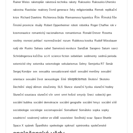
Rainer Weiss
raketoplán
raketová technika
rakety
Rakousko
Rakousko-Uhersko
religionistika
rakovina
Rastislav
reaktory čtvrté generace
řeky
Remek
replikační
krize
Richard Dawkins
Richterova škála
Riemannova hypotéza
Řím
Římská říše
římské provincie
rituály
Robert Oppenheimer
roboti
robotika
Roger Chaffee
rok v
kosmonautice
romantický nacionalismus
romantismus
Ronald Drever
Rosetta
rostliny
rovnost pohlaví
rozmnožování
rozum
Rubikova kostka
Rudolf Mössbauer
rudý obr
Rusko
Sahara
sahel
Sametová revoluce
Sandžak
Sarajevo
Saturn
savci
Schrödingerova kočička
sci-fi
science fiction
sebeklam
sedimenty
sedmá perioda
seismické vlny
seismika
seismologie
sekularismus
šelmy
Semjorka R7
Senát
Sergej Koroljov
sex
sexualita
sexualizované násilí
sexuální menšiny
sexuální
skepticismus
sexuologie
orientace
sexuální život
šíité
školství
Skotsko
šlechtění
slepý démon
sloučeniny
SLS
Slunce
sluneční fyzika
sluneční hodiny
Sluneční soustava
sluneční vítr
smrt
smrt hvězd
smysly
šneci
sobecký gen
sociální bublina
sociální demokracie
sociální geografie
sociální hmyz
sociální sítě
sociobiologie
sociologie
sociomapování
Somaliland
Somálsko
sopka
sopky
soudnictví
soukromý sektor ve vědě
souvislost
Sovětský svaz
Space Shuttle
Space X
spánek
Španělsko
speleologie
spiknutí
spintronika
společenské