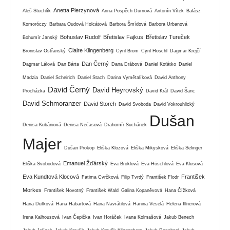
Anetta Pierzynová
Aleš Stuchlík
Anna Pospěch Durnová
Antonín Vítek
Balász
Komoróczy
Barbara Oudová Holcátová
Barbora Šmídová
Barbora Urbanová
Bohuslav Rudolf
Břetislav Fajkus
Břetislav Tureček
Bohumír Janský
Claire Klingenberg
Bronislav Ostřanský
Cyril Brom
Cyril Hoschl
Dagmar Krejčí
Dan Černý
Dagmar Lálová
Dan Bárta
Dana Drábová
Daniel Koťátko
Daniel
Madzia
Daniel Scheirich
Daniel Stach
Darina Vymětalíková
David Anthony
David Černý
David Heyrovský
Procházka
David Král
David Šanc
David Schmoranzer
David Storch
David Svoboda
David Vokrouhlický
Dušan
Denisa Kubániová
Denisa Nečasová
Drahomír Suchánek
Majer
Dušan Prokop
Eliška Klozová
Eliška Mikysková
Eliška Selinger
Emanuel Žďárský
Eliška Svobodová
Eva Broklová
Eva Höschlová
Eva Klusová
Eva Kundtová Klocová
František
Fatima Cvrčková
Filip Tvrdý
František Flodr
Morkes
František Novotný
František Wald
Galina Kopaněvová
Hana Čížková
Hana Dufková
Hana Habartová
Hana Navrátilová
Hanina Veselá
Helena Illnerová
Irena Kalhousová
Ivan Čepička
Ivan Horáček
Ivana Kolmašová
Jakub Benech