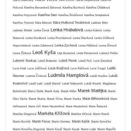
Holcová
Kateřina Bernardová Sýkorová
Kateřina Buchtová
Kateřina Chládková
Kateřina Sam
Kateřina Potyszová
Kateřina Šimáčková
Kateřina Smejkalová
Klára Hulíková Tesárková
Kateřina Thorová
Klára Bártová
Ladislav Miko
Lenka Hrabalová
Ladislav Skrbek
Lenka Černá
Lenka Králová
Lenka
Maierová
Lenka Nováková
Lenka Procházková
Lenka Slavíková
Lenka Vrtišková
Lenka Zychová
Nejezchlebová
Lenka Zdeborová
Leona Plášilová
Leona Šímová
Leoš Kyša
Leona Žůrková
Lilija Burianová
Linda Petraturová
Lubomír Peške
Lubomír Soukup
Luboš Perek
Luboš Brabenec
Luboš Pick
Lucie Davidová
Lucie Krejčová
Luděk
Lucie Hrdá
Lucie Juřičková
Lucie Ráčková
Lucie Tungul
Ludmila Hamplová
Nezmar
Lukáš
Ludmila Čírtková
Lukáš Houška
Kratochvíl
Lukáš Laibl
Lukáš Martoš
Lukáš Nádvorník
Lukáš Roubík
Magdalena
Marek Matějka
Bohutínská
Marco Stella
Marek Audy
Marek Hilšer
Marek
Marie Běhounková
Orko Vácha
Marek Skarka
Marek Vícha
Marek Vranka
Marie
Heřmanová
Marie Jírů
Marie Neudorflová
Marie Neudorfová
Marie Šabacká
Markéta Křížová
Markéta Gregorová
Markéta Vlčková
Martin Braniš
Martin Ferus
Martin Kašík
Martin Buchtík
Martin Gembec
Martin Konvička
Martin Konvička (lingvista)
Martin Kovář
Martin Kozák
Martin Lulák
Martin Mejstřík