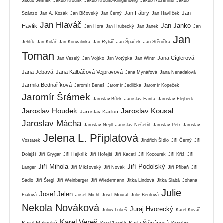
Jakub Jelínek
Jakub Kroulík
Jakub Kroulík-Klingenberg
Jakub Rozehnal
Jakub
Jan Fábry
Jan
Szánzo
Jan A. Kozák
Jan Bičovský
Jan Černý
Jan Havlíček
Jan Hlaváč
Jan Janko
Havlík
Jan Hora
Jan Hrubecký
Jan Janek
Jan
Jan
Jehlík
Jan Kolář
Jan Konvalinka
Jan Rybář
Jan Špaček
Jan Stěnička
Toman
Jana Cíglerová
Jan Veselý
Jan Vojtko
Jan Votýpka
Jan Wintr
Jana Jebavá
Jana Kalbáčová Vejpravová
Jana Mynářová
Jana Nenadalová
Jarmila Bednaříková
Jaromír Beneš
Jaromír Jedlička
Jaromír Kopeček
Jaromír Šrámek
Jaroslav Bílek
Jaroslav Fanta
Jaroslav Flejberk
Jaroslav Houdek
Jaroslav Kousal
Jaroslav Kadlec
Jaroslav Mácha
Jaroslav Nejdl
Jaroslav Nešetřil
Jaroslav Petr
Jaroslav
Jelena L. Příplatová
Vostatek
Jindřich Šídlo
Jiří Černý
Jiří
Dolejší
Jiří Grygar
Jiří Hejkrlík
Jiří Hořejší
Jiří Kacetl
Jiří Kocourek
Jiří Kříž
Jiří
Jiří Mihola
Jiří Podolský
Langer
Jiří Mikšovský
Jiří Novák
Jiří Přibáň
Jiří
Sádlo
Jiří Štegl
Jiří Weinberger
Jiří Wiedermann
Jitka Lindová
Jitka Slabá
Johana
Julie
Josef Jelen
Fialová
Josef Michl
Josef Moural
Julie Beritová
Nekola Nováková
Juraj Hvorecký
Julius Lukeš
Karel Kovář
Karel Vereš
Karel Malinský
Karla Štěpánová
Karel Zvoník
Katarína