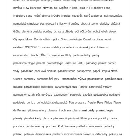
nevěra
New Horizons
Newton
nic
Nigérie
Nikola Tesla
Nil
Nobelova cena
Nobelovy ceny
noční obloha
NOMA
Norsko
novověk
nový ateismus
nukleosyntéza
numerické simulace
obchodování s lidskými orgány
obecná teorie relativity
oběžná
dráha
obrněná vozidla
oceány
ochrana přírody
oči
očkování
odboj
oheň
olovo
Olympus Mons
Oortův oblak
optika
Orion
ornitologie
Orwell
oscilace neutrin
osídlení
OSIRIS-REx
ostrov stability
osvětlení
osvícenský absolutismus
osvícenství
otroctví
Ötzi
ozbrojené konflikty
pachové látky
pachy
paleoklimatologie
paleolit
paleontologie
Palestina
PALS
památky
paměť
paměť
vody
pandemie
panelová diskuse
panslavismus
panspermie
papež
Papua Nová-
Guinea
paradoxy
paranormální jevy
Paranormální výzva
parasitismus
parašutismus
paraziti
parazitologie
pareidolie
parlamentarismus
Parthie
partnerské vztahy
partnerský vztah
pásmo Gazy
pastevectví
patologie
pavěda
pedagogika
pediatrie
pedologie
peníze
periodická tabulka prvků
Perseverance
Persie
Peru
Philae
Pierre
planetární vědy
planetologie
de Fermat
pilotované lety
planetární ochrana
planety
platební karty
plazma
plesiosauři
plodnost
Pluto
počasí
počátky života
počítače
počítačové hry
počítání
Pod Svícnem
podledovcová jezera
pohádky
pohlaví
pohlavní dimorfismus
pohlavní rozmnožování
Pokec s Pátečníky
pokusy na