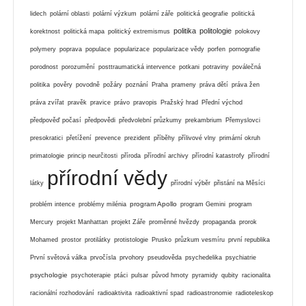
lidech
polární oblasti
polární výzkum
polární záře
politická geografie
politická
politika
politologie
korektnost
politická mapa
politický extremismus
polokovy
polymery
poprava
populace
popularizace
popularizace vědy
porfen
pornografie
porodnost
porozumění
posttraumatická intervence
potkani
potraviny
poválečná
politika
pověry
povodně
požáry
poznání
Praha
prameny
práva dětí
práva žen
práva zvířat
pravěk
pravice
právo
pravopis
Pražský hrad
Přední východ
předpověď počasí
předpovědi
předvolební průzkumy
prekambrium
Přemyslovci
presokratici
přetížení
prevence
prezident
příběhy
přílivové vlny
primární okruh
primatologie
princip neurčitosti
příroda
přírodní archivy
přírodní katastrofy
přírodní
přírodní vědy
látky
přírodní výběr
přistání na Měsíci
program Apollo
problém intence
problémy milénia
program Gemini
program
Mercury
projekt Manhattan
projekt Záře
proměnné hvězdy
propaganda
prorok
Mohamed
prostor
protilátky
protistologie
Prusko
průzkum vesmíru
první republika
První světová válka
prvočísla
prvohory
pseudověda
psychedelika
psychiatrie
psychologie
psychoterapie
ptáci
pulsar
původ hmoty
pyramidy
qubity
racionalita
racionální rozhodování
radioaktivita
radioaktivní spad
radioastronomie
radioteleskop