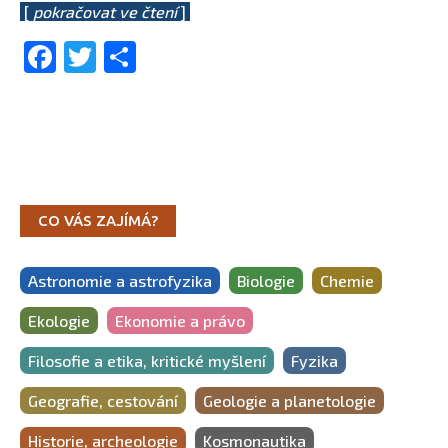
[
pokračovat ve čtení
]
Facebook
Twitter
Share
CO VÁS ZAJÍMÁ?
Astronomie a astrofyzika
Biologie
Chemie
Ekologie
Ekonomie a právo
Filosofie a etika, kritické myšlení
Fyzika
Geografie, cestování
Geologie a planetologie
Historie, archeologie
Kosmonautika