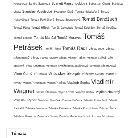
Scarlett Rauschgoldová
Kreisslová
Sandra Sázelová
Sebastian Chum
Stanislav
Stanislav Vosolsobě
Lhota
Svatopluk Civiš
Tereza Nekolářová
Tereza
Tomáš Bandžuch
Nekovářová
Tereza Pavlíčková
Tereza Spencerová
Tomáš Fürst
Tomáš Hříbek
Tomáš Jakoubek
Tomáš Koblížek
Tomáš Kosička
Tomáš
Tomáš Mančal
Tomáš Moravec
Tomáš Lebeda
Petrásek
Tomáš Radil
Tomáš Přibyl
Václav Bára
Václav
Bělohradský
Václav Fanta
Václav Láska
Václav Pačes
Vendula Lužná
Věra
Milotová
Věra Schiffová
Veronika Gvoždíková Javůrková
Veronika Křesťanová
Vítězslav Škorpík
Viktor Černý
Vít Straka
Vítězslav Švejdar
Vladimír
Vladimír
Vladimír Socha
Krylov
Vladimír Kusbach
Vladimír Šiška
Wagner
Vojtěch Novotný
Vlasta Štekrová
Vojen Ložek
Vojtěch Barták
Vratislav Rýpar
Vratislav Vaníček
Yvonna Fričová
Zdeněk Kratochvíl
Zdeněk
Zadražil
Zdeňka Bendová
Zdeňka Petáková
Zdeňka Pospíšilová
Zdislav Šíma
Zdislava Pokorná
Zuzana Kříhová
Zuzana Marie Kostićová
Zuzana Musilová
Témata