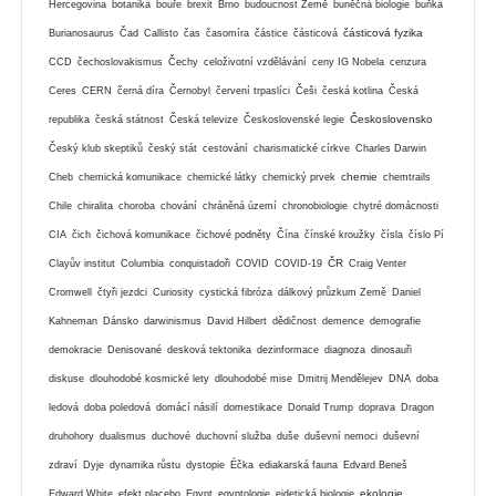
Hercegovina
botanika
bouře
brexit
Brno
budoucnost Země
buněčná biologie
buňka
částicová fyzika
Burianosaurus
Čad
Callisto
čas
časomíra
částice
částicová
CCD
čechoslovakismus
Čechy
celoživotní vzdělávání
ceny IG Nobela
cenzura
Ceres
CERN
černá díra
Černobyl
červení trpaslíci
Češi
česká kotlina
Česká
Československo
republika
česká státnost
Česká televize
Československé legie
Český klub skeptiků
český stát
cestování
charismatické církve
Charles Darwin
chemie
Cheb
chemická komunikace
chemické látky
chemický prvek
chemtrails
Chile
chiralita
choroba
chování
chráněná území
chronobiologie
chytré domácnosti
CIA
čich
čichová komunikace
čichové podněty
Čína
čínské kroužky
čísla
číslo Pí
ČR
Clayův institut
Columbia
conquistadoři
COVID
COVID-19
Craig Venter
Cromwell
čtyři jezdci
Curiosity
cystická fibróza
dálkový průzkum Země
Daniel
Kahneman
Dánsko
darwinismus
David Hilbert
dědičnost
demence
demografie
demokracie
Denisované
desková tektonika
dezinformace
diagnoza
dinosauři
diskuse
dlouhodobé kosmické lety
dlouhodobé mise
Dmitrij Mendělejev
DNA
doba
ledová
doba poledová
domácí násilí
domestikace
Donald Trump
doprava
Dragon
druhohory
dualismus
duchové
duchovní služba
duše
duševní nemoci
duševní
zdraví
Dyje
dynamika růstu
dystopie
Éčka
ediakarská fauna
Edvard Beneš
ekologie
Edward White
efekt placebo
Egypt
egyptologie
eidetická biologie