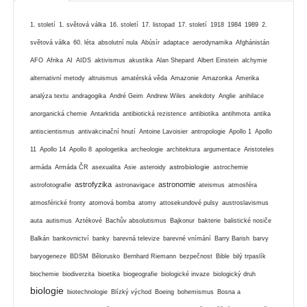
1. století
1. světová válka
16. století
17. listopad
17. století
1918
1984
1989
2.
světová válka
60. léta
absolutní nula
Abúsír
adaptace
aerodynamika
Afghánistán
AFO
Afrika
AI
AIDS
aktivismus
akustika
Alan Shepard
Albert Einstein
alchymie
alternativní metody
altruismus
amatérská věda
Amazonie
Amazonka
Amerika
analýza textu
andragogika
André Geim
Andrew Wiles
anekdoty
Anglie
anihilace
anorganická chemie
Antarktida
antibiotická rezistence
antibiotika
antihmota
antika
antiscientismus
antivakcinační hnutí
Antoine Lavoisier
antropologie
Apollo 1
Apollo
11
Apollo 14
Apollo 8
apologetika
archeologie
architektura
argumentace
Aristoteles
astrobiologie
armáda
Armáda ČR
asexualita
Asie
asteroidy
astrochemie
astrofyzika
astronomie
astrofotografie
astronavigace
ateismus
atmosféra
atmosférické fronty
atomová bomba
atomy
attosekundové pulsy
austroslavismus
auta
autismus
Aztékové
Bachův absolutismus
Bajkonur
bakterie
balistické nosiče
Balkán
bankovnictví
banky
barevná televize
barevné vnímání
Barry Barish
barvy
baryogeneze
BDSM
Bělorusko
Bernhard Riemann
bezpečnost
Bible
bilý trpaslík
biochemie
biodiverzita
bioetika
biogeografie
biologické invaze
biologický druh
biologie
biotechnologie
Blízký východ
Boeing
bohemismus
Bosna a