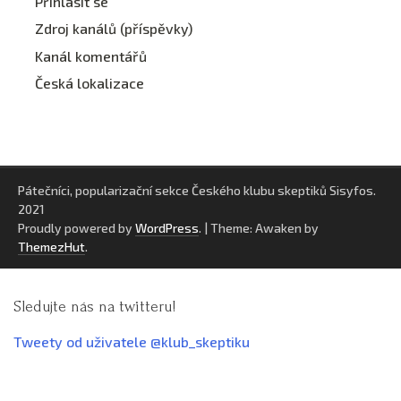
Přihlásit se
Zdroj kanálů (příspěvky)
Kanál komentářů
Česká lokalizace
Pátečníci, popularizační sekce Českého klubu skeptiků Sisyfos.
2021
Proudly powered by
WordPress
.
|
Theme: Awaken by
ThemezHut
.
Sledujte nás na twitteru!
Tweety od uživatele @klub_skeptiku