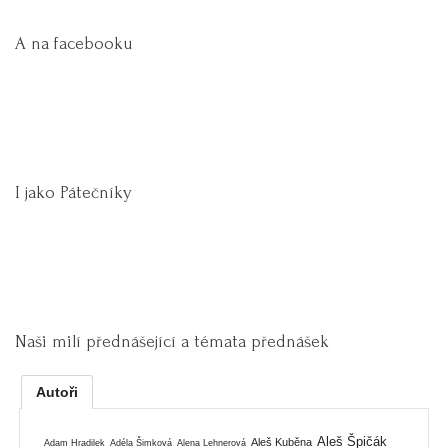
A na facebooku
I jako Pátečníky
Naši milí přednášející a témata přednášek
Autoři
Aleš Špičák
Aleš Kuběna
Adam Hradilek
Adéla Šimková
Alena Lehnerová