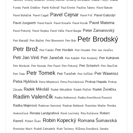
Funda
Patrik Doldžev
Patrik Kořenář
Paul Ermite
Paulína Tabery
Pavel Bakule
Pavel Cejnar
Pavel Gabzdyl
Pavel Boháček
Pavel Cagaš
Pavel Frič
Pavel Materna
Pavel Jungwirth
Pavel Kasík
Pavel Kosatík
Pavel Kozák
Peter Zamarovský
Pavel Pokorný
Pavel Stopka
Pavel Váňa
Pavol Bargár
Petr Brodský
Petr Bakalář
Petr Blažek
Petr Blumentrit
Petr Bob
Petr Brož
Petr Horálek
Petr Fabián
Petr Houdek
Petr Jan Juračka
Petr Jan Vinš
Petr Janeček
Petr Kulhánek
Petr Kabáth
Petr Koubský
Petr Scheirich
Petr Morávek
Petr Neruda
Petr Pavel
Petr Pokorný
Petr Slavíček
Petr Tomek
Petr Wawrosz
Petr Tureček
Petr Tolar
Petr Voříšek
Petra Hyklová
Prokop Hapala
Petra Mlejnková
Petra Procházková
Prokop
Radek Mikoláš
Radek Žemlička
Závada
Radek Mikulášek
Radek Ptáček
Radim Valenčík
Radka Kellnerová
Radka Kremlíková Pourová
Radka Majerová
Radovan Samotný
Radvan Bahbouh
Rastislav Maďar
Renáta
Renata Landgrafová
Robert
Androvičová
René Levínský
Rita Kočárová
Robin Kopecký
Romana Šumavská
Rameš
Robert Švarc
Rostislav Mach
Rudolf Zahradník
Ruth Tachezy
Růžena Dostálová
Sandra