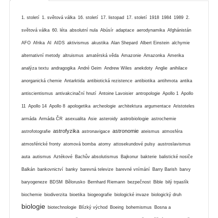
1. století
1. světová válka
16. století
17. listopad
17. století
1918
1984
1989
2.
světová válka
60. léta
absolutní nula
Abúsír
adaptace
aerodynamika
Afghánistán
AFO
Afrika
AI
AIDS
aktivismus
akustika
Alan Shepard
Albert Einstein
alchymie
alternativní metody
altruismus
amatérská věda
Amazonie
Amazonka
Amerika
analýza textu
andragogika
André Geim
Andrew Wiles
anekdoty
Anglie
anihilace
anorganická chemie
Antarktida
antibiotická rezistence
antibiotika
antihmota
antika
antiscientismus
antivakcinační hnutí
Antoine Lavoisier
antropologie
Apollo 1
Apollo
11
Apollo 14
Apollo 8
apologetika
archeologie
architektura
argumentace
Aristoteles
astrobiologie
armáda
Armáda ČR
asexualita
Asie
asteroidy
astrochemie
astrofyzika
astronomie
astrofotografie
astronavigace
ateismus
atmosféra
atmosférické fronty
atomová bomba
atomy
attosekundové pulsy
austroslavismus
auta
autismus
Aztékové
Bachův absolutismus
Bajkonur
bakterie
balistické nosiče
Balkán
bankovnictví
banky
barevná televize
barevné vnímání
Barry Barish
barvy
baryogeneze
BDSM
Bělorusko
Bernhard Riemann
bezpečnost
Bible
bilý trpaslík
biochemie
biodiverzita
bioetika
biogeografie
biologické invaze
biologický druh
biologie
biotechnologie
Blízký východ
Boeing
bohemismus
Bosna a