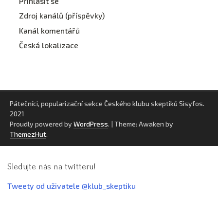
Přihlásit se
Zdroj kanálů (příspěvky)
Kanál komentářů
Česká lokalizace
Pátečníci, popularizační sekce Českého klubu skeptiků Sisyfos.
2021
Proudly powered by
WordPress
.
|
Theme: Awaken by
ThemezHut
.
Sledujte nás na twitteru!
Tweety od uživatele @klub_skeptiku