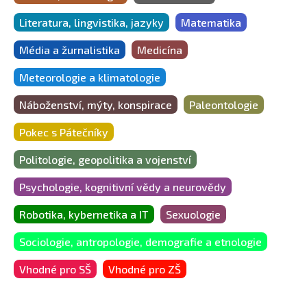
Literatura, lingvistika, jazyky
Matematika
Média a žurnalistika
Medicína
Meteorologie a klimatologie
Náboženství, mýty, konspirace
Paleontologie
Pokec s Pátečníky
Politologie, geopolitika a vojenství
Psychologie, kognitivní vědy a neurovědy
Robotika, kybernetika a IT
Sexuologie
Sociologie, antropologie, demografie a etnologie
Vhodné pro SŠ
Vhodné pro ZŠ