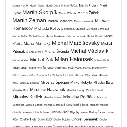
Martin Profant
Martin
Martin Novák
Martin Odler
Martin Oliva
Martin Přeček
Martin Škorpík
Martin Žáček
Rybář
Martin Wihoda
Martin Zeman
Michael
Martina Boháčová
Matouš Pilnáček
Romancov
Michaela Košová
Michaela Studená
Michaela Zemková
Michal
Michal Belda
Michal Bursa
Michal Hoskovec
Michal Jeníček
Michal Křížek
Michal Marčišovský
Michal Malinský
Michal
Křupka
Michal Václavík
Pitoňák
Michal Švanda
Michal Stehlík
Milan Halousek
Michal Žák
Michal Walter
Milan Mihola
Milan Mráz
Milan Petrák
Milan Sobotka
Milan Vlach
Milena Josefovičová
Miloš Husník
Miloš Rotter
Miloš Tichý
Miloš Uhlíř
Miloslav Chytráček
Miloslav
Miloslav Špecián
Mirko Rokyta
Miroslav Bárta
Jirků
Miloslav Šindelář
Miroslav Havránek
Miroslav Brož
Miroslav Horký
Miroslav Kutal
Miroslav Kutílek
Miroslav Petříček
Miroslav Mareš
Miroslav
Scheinost
Monika Barton
Monika Mareková
Nina Andrš Fárová
Norbert Werner
Oldřich Vinař
Oldřich Semerák
Oldřich Tůma
Olga Ryparová
Ondřej Čadek
Ondřej
Ondřej Šamárek
Ondřej Holý
Fišer
Ondřej Kolář
Ondřej Pejcha
Ondřej
Ondřej Vencálek
Santolík
Ondřej Sedláček
Ondřej Šrámek
Otakar Foltýn
Otakar