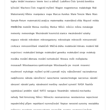
logika
lokální invariance
loterie
lovci a sběrači
Ludolfovo číslo
lymská borelióza
lyžování
Machovo číslo
magické myšlení
Magion
magnetismus
malakologie
Mali
Mars
Malostranský hřbitov
manipulace
mapa
Marcus Aurelius
Marie Terezie
Mars
matematika
Sample Return
matematická analýza
materiálová věda
Mayové
média
medicína
medvěd
Mensa
menšiny
Merkur
Měsíc
měsíce
města
metalurgie
mezinárodní vztahy
meteority
meteorologie
Mezinárodní kosmická stanice
migrace
mikrobi
mikrobiom
mikroorganismy
mikroskopie
mikrosvět
mimozemské
civilizace
mimozemšťané
mladočeši
Mléčná dráha
modelování klimatu
moderní lidé
mojmírovci
molekulární biologie
molekulární genetika
molekulární stroje
molekuly
morálka
morální dilemata
morální rozhodování
Morava
moře
mořeplavba
mosasauři
Mössbauerova spektroskopie
Mössbauerův jev
mozek
mravenci
náboženství
muslimové
mykologie
myšlení rychlé a pomalé
mýty
nacionalismus
nadpřirozeno
náhoda
námořnictví
nanochemie
nanotechnologie
narcismus
národní
obrození
národní parky
národnostní menšiny
narušení symetrií
NASA
Nashův
vyjednávací problém
násilí
NATO
navigace
Neandrtálci
nebeská mechanika
nehody
Neil Armstrong
Němci
Německo
neomarxismus
neoslavismus
nepoctivost
nepodmíněný příjem
nepohlavní rozmnožování
Neptun
nerostné suroviny
nestabilita
neštovice
neurologie
neuropsychiatrie
neurovědy
neutrina
neutronová hvězda