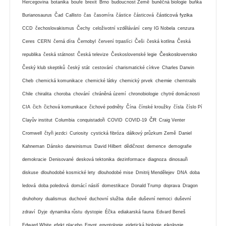
Hercegovina
botanika
bouře
brexit
Brno
budoucnost Země
buněčná biologie
buňka
částicová fyzika
Burianosaurus
Čad
Callisto
čas
časomíra
částice
částicová
CCD
čechoslovakismus
Čechy
celoživotní vzdělávání
ceny IG Nobela
cenzura
Ceres
CERN
černá díra
Černobyl
červení trpaslíci
Češi
česká kotlina
Česká
Československo
republika
česká státnost
Česká televize
Československé legie
Český klub skeptiků
český stát
cestování
charismatické církve
Charles Darwin
chemie
Cheb
chemická komunikace
chemické látky
chemický prvek
chemtrails
Chile
chiralita
choroba
chování
chráněná území
chronobiologie
chytré domácnosti
CIA
čich
čichová komunikace
čichové podněty
Čína
čínské kroužky
čísla
číslo Pí
ČR
Clayův institut
Columbia
conquistadoři
COVID
COVID-19
Craig Venter
Cromwell
čtyři jezdci
Curiosity
cystická fibróza
dálkový průzkum Země
Daniel
Kahneman
Dánsko
darwinismus
David Hilbert
dědičnost
demence
demografie
demokracie
Denisované
desková tektonika
dezinformace
diagnoza
dinosauři
diskuse
dlouhodobé kosmické lety
dlouhodobé mise
Dmitrij Mendělejev
DNA
doba
ledová
doba poledová
domácí násilí
domestikace
Donald Trump
doprava
Dragon
druhohory
dualismus
duchové
duchovní služba
duše
duševní nemoci
duševní
zdraví
Dyje
dynamika růstu
dystopie
Éčka
ediakarská fauna
Edvard Beneš
ekologie
Edward White
efekt placebo
Egypt
egyptologie
eidetická biologie