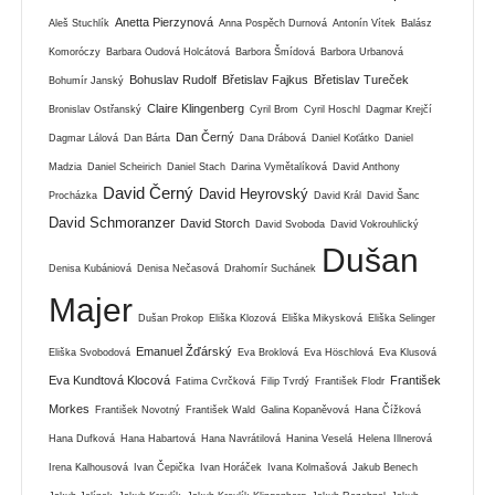
Anetta Pierzynová
Aleš Stuchlík
Anna Pospěch Durnová
Antonín Vítek
Balász
Komoróczy
Barbara Oudová Holcátová
Barbora Šmídová
Barbora Urbanová
Bohuslav Rudolf
Břetislav Fajkus
Břetislav Tureček
Bohumír Janský
Claire Klingenberg
Bronislav Ostřanský
Cyril Brom
Cyril Hoschl
Dagmar Krejčí
Dan Černý
Dagmar Lálová
Dan Bárta
Dana Drábová
Daniel Koťátko
Daniel
Madzia
Daniel Scheirich
Daniel Stach
Darina Vymětalíková
David Anthony
David Černý
David Heyrovský
Procházka
David Král
David Šanc
David Schmoranzer
David Storch
David Svoboda
David Vokrouhlický
Dušan
Denisa Kubániová
Denisa Nečasová
Drahomír Suchánek
Majer
Dušan Prokop
Eliška Klozová
Eliška Mikysková
Eliška Selinger
Emanuel Žďárský
Eliška Svobodová
Eva Broklová
Eva Höschlová
Eva Klusová
Eva Kundtová Klocová
František
Fatima Cvrčková
Filip Tvrdý
František Flodr
Morkes
František Novotný
František Wald
Galina Kopaněvová
Hana Čížková
Hana Dufková
Hana Habartová
Hana Navrátilová
Hanina Veselá
Helena Illnerová
Irena Kalhousová
Ivan Čepička
Ivan Horáček
Ivana Kolmašová
Jakub Benech