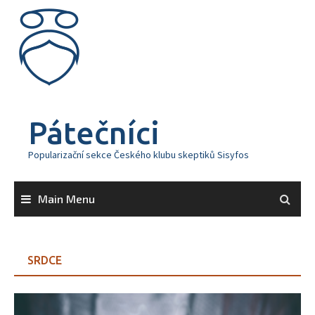
Skip
to
content
Pátečníci
Popularizační sekce Českého klubu skeptiků Sisyfos
Main Menu
SRDCE