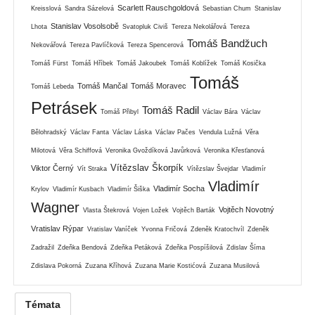
Scarlett Rauschgoldová
Kreisslová
Sandra Sázelová
Sebastian Chum
Stanislav
Stanislav Vosolsobě
Lhota
Svatopluk Civiš
Tereza Nekolářová
Tereza
Tomáš Bandžuch
Nekovářová
Tereza Pavlíčková
Tereza Spencerová
Tomáš Fürst
Tomáš Hříbek
Tomáš Jakoubek
Tomáš Koblížek
Tomáš Kosička
Tomáš
Tomáš Mančal
Tomáš Moravec
Tomáš Lebeda
Petrásek
Tomáš Radil
Tomáš Přibyl
Václav Bára
Václav
Bělohradský
Václav Fanta
Václav Láska
Václav Pačes
Vendula Lužná
Věra
Milotová
Věra Schiffová
Veronika Gvoždíková Javůrková
Veronika Křesťanová
Vítězslav Škorpík
Viktor Černý
Vít Straka
Vítězslav Švejdar
Vladimír
Vladimír
Vladimír Socha
Krylov
Vladimír Kusbach
Vladimír Šiška
Wagner
Vojtěch Novotný
Vlasta Štekrová
Vojen Ložek
Vojtěch Barták
Vratislav Rýpar
Vratislav Vaníček
Yvonna Fričová
Zdeněk Kratochvíl
Zdeněk
Zadražil
Zdeňka Bendová
Zdeňka Petáková
Zdeňka Pospíšilová
Zdislav Šíma
Zdislava Pokorná
Zuzana Kříhová
Zuzana Marie Kostićová
Zuzana Musilová
Témata