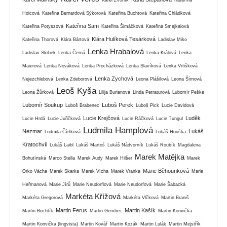
Holcová
Kateřina Bernardová Sýkorová
Kateřina Buchtová
Kateřina Chládková
Kateřina Sam
Kateřina Potyszová
Kateřina Šimáčková
Kateřina Smejkalová
Klára Hulíková Tesárková
Kateřina Thorová
Klára Bártová
Ladislav Miko
Lenka Hrabalová
Ladislav Skrbek
Lenka Černá
Lenka Králová
Lenka
Maierová
Lenka Nováková
Lenka Procházková
Lenka Slavíková
Lenka Vrtišková
Lenka Zychová
Nejezchlebová
Lenka Zdeborová
Leona Plášilová
Leona Šímová
Leoš Kyša
Leona Žůrková
Lilija Burianová
Linda Petraturová
Lubomír Peške
Lubomír Soukup
Luboš Perek
Luboš Brabenec
Luboš Pick
Lucie Davidová
Lucie Krejčová
Luděk
Lucie Hrdá
Lucie Juřičková
Lucie Ráčková
Lucie Tungul
Ludmila Hamplová
Nezmar
Lukáš
Ludmila Čírtková
Lukáš Houška
Kratochvíl
Lukáš Laibl
Lukáš Martoš
Lukáš Nádvorník
Lukáš Roubík
Magdalena
Marek Matějka
Bohutínská
Marco Stella
Marek Audy
Marek Hilšer
Marek
Marie Běhounková
Orko Vácha
Marek Skarka
Marek Vícha
Marek Vranka
Marie
Heřmanová
Marie Jírů
Marie Neudorflová
Marie Neudorfová
Marie Šabacká
Markéta Křížová
Markéta Gregorová
Markéta Vlčková
Martin Braniš
Martin Ferus
Martin Kašík
Martin Buchtík
Martin Gembec
Martin Konvička
Martin Konvička (lingvista)
Martin Kovář
Martin Kozák
Martin Lulák
Martin Mejstřík