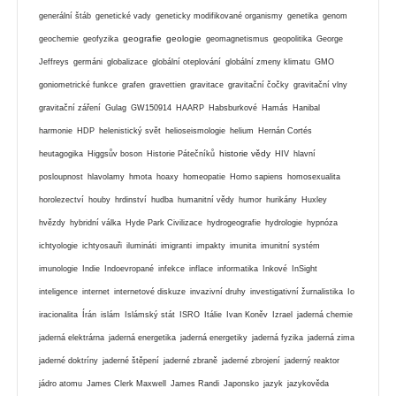
generální štáb
genetické vady
geneticky modifikované organismy
genetika
genom
geografie
geologie
geochemie
geofyzika
geomagnetismus
geopolitika
George
Jeffreys
germáni
globalizace
globální oteplování
globální zmeny klimatu
GMO
goniometrické funkce
grafen
gravettien
gravitace
gravitační čočky
gravitační vlny
gravitační záření
Gulag
GW150914
HAARP
Habsburkové
Hamás
Hanibal
harmonie
HDP
helenistický svět
helioseismologie
helium
Hernán Cortés
historie vědy
heutagogika
Higgsův boson
Historie Pátečníků
HIV
hlavní
posloupnost
hlavolamy
hmota
hoaxy
homeopatie
Homo sapiens
homosexualita
horolezectví
houby
hrdinství
hudba
humanitní vědy
humor
hurikány
Huxley
hvězdy
hybridní válka
Hyde Park Civilizace
hydrogeografie
hydrologie
hypnóza
ichtyologie
ichtyosauři
ilumináti
imigranti
impakty
imunita
imunitní systém
imunologie
Indie
Indoevropané
infekce
inflace
informatika
Inkové
InSight
inteligence
internet
internetové diskuze
invazivní druhy
investigativní žurnalistika
Io
iracionalita
Írán
islám
Islámský stát
ISRO
Itálie
Ivan Koněv
Izrael
jaderná chemie
jaderná elektrárna
jaderná energetika
jaderná energetiky
jaderná fyzika
jaderná zima
jaderné doktríny
jaderné štěpení
jaderné zbraně
jaderné zbrojení
jaderný reaktor
jádro atomu
James Clerk Maxwell
James Randi
Japonsko
jazyk
jazykověda