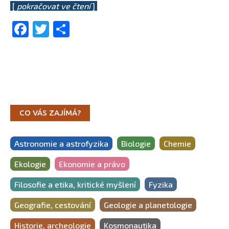
[
pokračovat ve čtení
]
Facebook
Twitter
Share
CO VÁS ZAJÍMÁ?
Astronomie a astrofyzika
Biologie
Chemie
Ekologie
Ekonomie a právo
Filosofie a etika, kritické myšlení
Fyzika
Geografie, cestování
Geologie a planetologie
Historie, archeologie
Kosmonautika