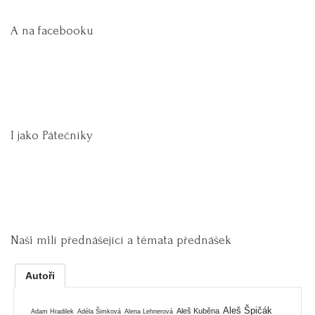
A na facebooku
I jako Pátečníky
Naši milí přednášející a témata přednášek
Autoři
Aleš Špičák
Aleš Kuběna
Adam Hradilek
Adéla Šimková
Alena Lehnerová