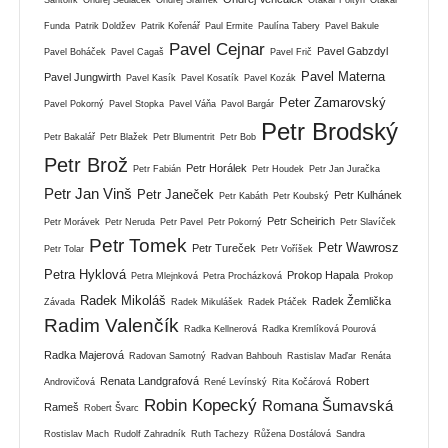
Funda
Patrik Doldžev
Patrik Kořenář
Paul Ermite
Paulína Tabery
Pavel Bakule
Pavel Cejnar
Pavel Gabzdyl
Pavel Boháček
Pavel Cagaš
Pavel Frič
Pavel Materna
Pavel Jungwirth
Pavel Kasík
Pavel Kosatík
Pavel Kozák
Peter Zamarovský
Pavel Pokorný
Pavel Stopka
Pavel Váňa
Pavol Bargár
Petr Brodský
Petr Bakalář
Petr Blažek
Petr Blumentrit
Petr Bob
Petr Brož
Petr Horálek
Petr Fabián
Petr Houdek
Petr Jan Juračka
Petr Jan Vinš
Petr Janeček
Petr Kulhánek
Petr Kabáth
Petr Koubský
Petr Scheirich
Petr Morávek
Petr Neruda
Petr Pavel
Petr Pokorný
Petr Slavíček
Petr Tomek
Petr Wawrosz
Petr Tureček
Petr Tolar
Petr Voříšek
Petra Hyklová
Prokop Hapala
Petra Mlejnková
Petra Procházková
Prokop
Radek Mikoláš
Radek Žemlička
Závada
Radek Mikulášek
Radek Ptáček
Radim Valenčík
Radka Kellnerová
Radka Kremlíková Pourová
Radka Majerová
Radovan Samotný
Radvan Bahbouh
Rastislav Maďar
Renáta
Renata Landgrafová
Robert
Androvičová
René Levínský
Rita Kočárová
Robin Kopecký
Romana Šumavská
Rameš
Robert Švarc
Rostislav Mach
Rudolf Zahradník
Ruth Tachezy
Růžena Dostálová
Sandra