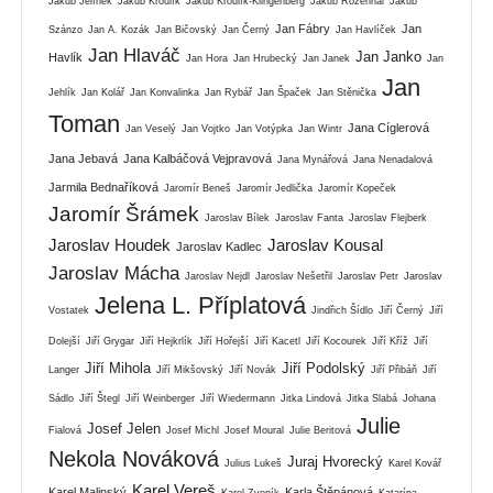
Jakub Jelínek
Jakub Kroulík
Jakub Kroulík-Klingenberg
Jakub Rozehnal
Jakub
Jan Fábry
Jan
Szánzo
Jan A. Kozák
Jan Bičovský
Jan Černý
Jan Havlíček
Jan Hlaváč
Jan Janko
Havlík
Jan Hora
Jan Hrubecký
Jan Janek
Jan
Jan
Jehlík
Jan Kolář
Jan Konvalinka
Jan Rybář
Jan Špaček
Jan Stěnička
Toman
Jana Cíglerová
Jan Veselý
Jan Vojtko
Jan Votýpka
Jan Wintr
Jana Jebavá
Jana Kalbáčová Vejpravová
Jana Mynářová
Jana Nenadalová
Jarmila Bednaříková
Jaromír Beneš
Jaromír Jedlička
Jaromír Kopeček
Jaromír Šrámek
Jaroslav Bílek
Jaroslav Fanta
Jaroslav Flejberk
Jaroslav Houdek
Jaroslav Kousal
Jaroslav Kadlec
Jaroslav Mácha
Jaroslav Nejdl
Jaroslav Nešetřil
Jaroslav Petr
Jaroslav
Jelena L. Příplatová
Vostatek
Jindřich Šídlo
Jiří Černý
Jiří
Dolejší
Jiří Grygar
Jiří Hejkrlík
Jiří Hořejší
Jiří Kacetl
Jiří Kocourek
Jiří Kříž
Jiří
Jiří Mihola
Jiří Podolský
Langer
Jiří Mikšovský
Jiří Novák
Jiří Přibáň
Jiří
Sádlo
Jiří Štegl
Jiří Weinberger
Jiří Wiedermann
Jitka Lindová
Jitka Slabá
Johana
Julie
Josef Jelen
Fialová
Josef Michl
Josef Moural
Julie Beritová
Nekola Nováková
Juraj Hvorecký
Julius Lukeš
Karel Kovář
Karel Vereš
Karel Malinský
Karla Štěpánová
Karel Zvoník
Katarína