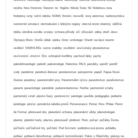
nevěra
New Horizons
Newton
nic
Nigérie
Nikola Tesla
Nil
Nobelova cena
Nobelovy ceny
noční obloha
NOMA
Norsko
novověk
nový ateismus
nukleosyntéza
numerické simulace
obchodování s lidskými orgány
obecná teorie relativity
oběžná
dráha
obrněná vozidla
oceány
ochrana přírody
oči
očkování
odboj
oheň
olovo
Olympus Mons
Oortův oblak
optika
Orion
ornitologie
Orwell
oscilace neutrin
osídlení
OSIRIS-REx
ostrov stability
osvětlení
osvícenský absolutismus
osvícenství
otroctví
Ötzi
ozbrojené konflikty
pachové látky
pachy
paleoklimatologie
paleolit
paleontologie
Palestina
PALS
památky
paměť
paměť
vody
pandemie
panelová diskuse
panslavismus
panspermie
papež
Papua Nová-
Guinea
paradoxy
paranormální jevy
Paranormální výzva
parasitismus
parašutismus
paraziti
parazitologie
pareidolie
parlamentarismus
Parthie
partnerské vztahy
partnerský vztah
pásmo Gazy
pastevectví
patologie
pavěda
pedagogika
pediatrie
pedologie
peníze
periodická tabulka prvků
Perseverance
Persie
Peru
Philae
Pierre
planetární vědy
planetologie
de Fermat
pilotované lety
planetární ochrana
planety
platební karty
plazma
plesiosauři
plodnost
Pluto
počasí
počátky života
počítače
počítačové hry
počítání
Pod Svícnem
podledovcová jezera
pohádky
pohlaví
pohlavní dimorfismus
pohlavní rozmnožování
Pokec s Pátečníky
pokusy na