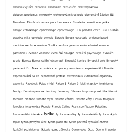
ekonomický růst
ekonomie
ekonomika
ekosystém
elektrodynamika
elektromagnetismus
elektronky
elektronová mikroskopie
elementární částice
ELI
Beamlines
Elon Musk
emancipace žen
emoce
Enceladus
eneolit
energetika
energie
entomologie
epidemiologie
epistemologie
EPR paradox
eroze
ESA
Esfahán
estetika
etika
etnologie
etologie
Eurasie
Europa
eutanazie
evidence based
evoluce
medicine
evoluce člověka
evoluce genomu
evoluce hvězd
evoluce
evoluční biologie
evoluční
parasitismu
evoluce virulence
evoluční psychologie
teorie
Evropa
Evropská jižní observatoř
Evropská komise
Evropská unie
Evropský
parlament
Exo Mars
exoměsíce
exoplanety
exorcismus
experimentální filosofie
experimentální fyzika
exponované profese
extremismus
extremofilní organismy
ezoterika
Facebook
Fakta vítězí
Falcon 1
Falcon 9
falešné zprávy
feminismus
fenotyp
Fermiho paradox
fermiony
feromony
Fibonacciho posloupnost
film
filmová
filosofie
technika
filosofie mysli
filosofie vědomí
filosofie vědy
Finsko
fotografie
fotosféra
fotosyntéza
Francie
Francis Collins
Francisco Pizzaro
Fukušima
fyzika
fundamentální interakce
fyzika atmosféry
fyzika materiálů
fyzika nízkých
teplot
fyzika pevných látek
fyzika plazmatu
fyzika povrchů
fyzikální chemie
fyzikální pozitivismus
Galaxie
gama záblesky
Ganymedes
Gaza
Gemini 8
gender