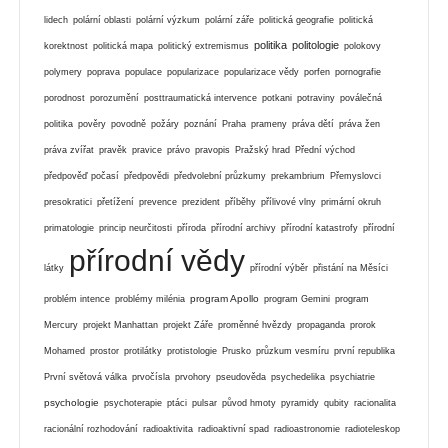
lidech
polární oblasti
polární výzkum
polární záře
politická geografie
politická
politika
politologie
korektnost
politická mapa
politický extremismus
polokovy
polymery
poprava
populace
popularizace
popularizace vědy
porfen
pornografie
porodnost
porozumění
posttraumatická intervence
potkani
potraviny
poválečná
politika
pověry
povodně
požáry
poznání
Praha
prameny
práva dětí
práva žen
práva zvířat
pravěk
pravice
právo
pravopis
Pražský hrad
Přední východ
předpověď počasí
předpovědi
předvolební průzkumy
prekambrium
Přemyslovci
presokratici
přetížení
prevence
prezident
příběhy
přílivové vlny
primární okruh
primatologie
princip neurčitosti
příroda
přírodní archivy
přírodní katastrofy
přírodní
přírodní vědy
látky
přírodní výběr
přistání na Měsíci
program Apollo
problém intence
problémy milénia
program Gemini
program
Mercury
projekt Manhattan
projekt Záře
proměnné hvězdy
propaganda
prorok
Mohamed
prostor
protilátky
protistologie
Prusko
průzkum vesmíru
první republika
První světová válka
prvočísla
prvohory
pseudověda
psychedelika
psychiatrie
psychologie
psychoterapie
ptáci
pulsar
původ hmoty
pyramidy
qubity
racionalita
racionální rozhodování
radioaktivita
radioaktivní spad
radioastronomie
radioteleskop