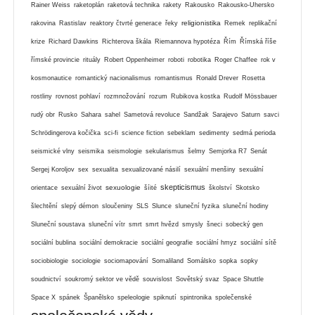
Rainer Weiss
raketoplán
raketová technika
rakety
Rakousko
Rakousko-Uhersko
religionistika
rakovina
Rastislav
reaktory čtvrté generace
řeky
Remek
replikační
krize
Richard Dawkins
Richterova škála
Riemannova hypotéza
Řím
Římská říše
římské provincie
rituály
Robert Oppenheimer
roboti
robotika
Roger Chaffee
rok v
kosmonautice
romantický nacionalismus
romantismus
Ronald Drever
Rosetta
rostliny
rovnost pohlaví
rozmnožování
rozum
Rubikova kostka
Rudolf Mössbauer
rudý obr
Rusko
Sahara
sahel
Sametová revoluce
Sandžak
Sarajevo
Saturn
savci
Schrödingerova kočička
sci-fi
science fiction
sebeklam
sedimenty
sedmá perioda
seismické vlny
seismika
seismologie
sekularismus
šelmy
Semjorka R7
Senát
Sergej Koroljov
sex
sexualita
sexualizované násilí
sexuální menšiny
sexuální
skepticismus
sexuologie
orientace
sexuální život
šíité
školství
Skotsko
šlechtění
slepý démon
sloučeniny
SLS
Slunce
sluneční fyzika
sluneční hodiny
Sluneční soustava
sluneční vítr
smrt
smrt hvězd
smysly
šneci
sobecký gen
sociální bublina
sociální demokracie
sociální geografie
sociální hmyz
sociální sítě
sociobiologie
sociologie
sociomapování
Somaliland
Somálsko
sopka
sopky
soudnictví
soukromý sektor ve vědě
souvislost
Sovětský svaz
Space Shuttle
Space X
spánek
Španělsko
speleologie
spiknutí
spintronika
společenské