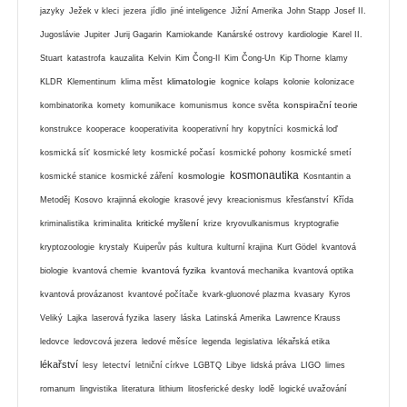
jazyky
Ježek v kleci
jezera
jídlo
jiné inteligence
Jižní Amerika
John Stapp
Josef II.
Jugoslávie
Jupiter
Jurij Gagarin
Kamiokande
Kanárské ostrovy
kardiologie
Karel II.
Stuart
katastrofa
kauzalita
Kelvin
Kim Čong-Il
Kim Čong-Un
Kip Thorne
klamy
klimatologie
KLDR
Klementinum
klima měst
kognice
kolaps
kolonie
kolonizace
konspirační teorie
kombinatorika
komety
komunikace
komunismus
konce světa
konstrukce
kooperace
kooperativita
kooperativní hry
kopytníci
kosmická loď
kosmická síť
kosmické lety
kosmické počasí
kosmické pohony
kosmické smetí
kosmonautika
kosmologie
kosmické stanice
kosmické záření
Kosntantin a
Metoděj
Kosovo
krajinná ekologie
krasové jevy
kreacionismus
křesťanství
Křída
kritické myšlení
kriminalistika
kriminalita
krize
kryovulkanismus
kryptografie
kryptozoologie
krystaly
Kuiperův pás
kultura
kulturní krajina
Kurt Gödel
kvantová
kvantová fyzika
biologie
kvantová chemie
kvantová mechanika
kvantová optika
kvantová provázanost
kvantové počítače
kvark-gluonové plazma
kvasary
Kyros
Veliký
Lajka
laserová fyzika
lasery
láska
Latinská Amerika
Lawrence Krauss
ledovce
ledovcová jezera
ledové měsíce
legenda
legislativa
lékařská etika
lékařství
lesy
letectví
letniční církve
LGBTQ
Libye
lidská práva
LIGO
limes
romanum
lingvistika
literatura
lithium
litosferické desky
lodě
logické uvažování