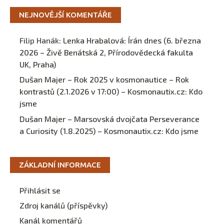
NEJNOVĚJŠÍ KOMENTÁŘE
Filip Hanák
:
Lenka Hrabalová: Írán dnes (6. března
2026 – Živě Benátská 2, Přírodovědecká fakulta
UK, Praha)
Dušan Majer – Rok 2025 v kosmonautice – Rok
kontrastů (2.1.2026 v 17:00) – Kosmonautix.cz
:
Kdo
jsme
Dušan Majer – Marsovská dvojčata Perseverance
a Curiosity (1.8.2025) – Kosmonautix.cz
:
Kdo jsme
ZÁKLADNÍ INFORMACE
Přihlásit se
Zdroj kanálů (příspěvky)
Kanál komentářů