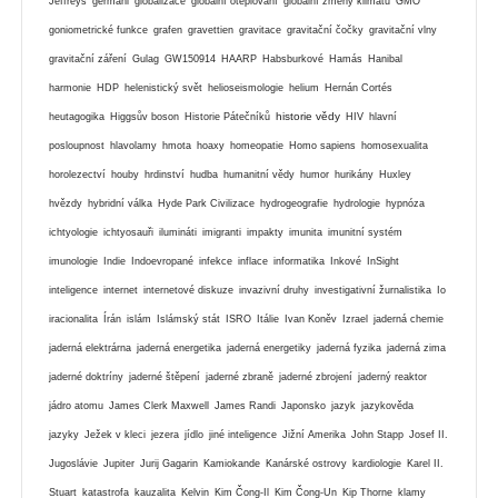
Jeffreys
germáni
globalizace
globální oteplování
globální zmeny klimatu
GMO
goniometrické funkce
grafen
gravettien
gravitace
gravitační čočky
gravitační vlny
gravitační záření
Gulag
GW150914
HAARP
Habsburkové
Hamás
Hanibal
harmonie
HDP
helenistický svět
helioseismologie
helium
Hernán Cortés
historie vědy
heutagogika
Higgsův boson
Historie Pátečníků
HIV
hlavní
posloupnost
hlavolamy
hmota
hoaxy
homeopatie
Homo sapiens
homosexualita
horolezectví
houby
hrdinství
hudba
humanitní vědy
humor
hurikány
Huxley
hvězdy
hybridní válka
Hyde Park Civilizace
hydrogeografie
hydrologie
hypnóza
ichtyologie
ichtyosauři
ilumináti
imigranti
impakty
imunita
imunitní systém
imunologie
Indie
Indoevropané
infekce
inflace
informatika
Inkové
InSight
inteligence
internet
internetové diskuze
invazivní druhy
investigativní žurnalistika
Io
iracionalita
Írán
islám
Islámský stát
ISRO
Itálie
Ivan Koněv
Izrael
jaderná chemie
jaderná elektrárna
jaderná energetika
jaderná energetiky
jaderná fyzika
jaderná zima
jaderné doktríny
jaderné štěpení
jaderné zbraně
jaderné zbrojení
jaderný reaktor
jádro atomu
James Clerk Maxwell
James Randi
Japonsko
jazyk
jazykověda
jazyky
Ježek v kleci
jezera
jídlo
jiné inteligence
Jižní Amerika
John Stapp
Josef II.
Jugoslávie
Jupiter
Jurij Gagarin
Kamiokande
Kanárské ostrovy
kardiologie
Karel II.
Stuart
katastrofa
kauzalita
Kelvin
Kim Čong-Il
Kim Čong-Un
Kip Thorne
klamy