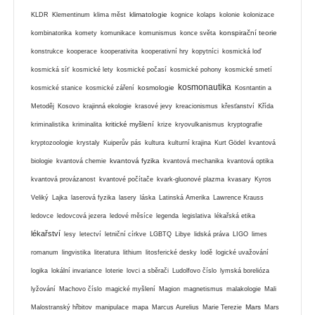
klimatologie
KLDR
Klementinum
klima měst
kognice
kolaps
kolonie
kolonizace
konspirační teorie
kombinatorika
komety
komunikace
komunismus
konce světa
konstrukce
kooperace
kooperativita
kooperativní hry
kopytníci
kosmická loď
kosmická síť
kosmické lety
kosmické počasí
kosmické pohony
kosmické smetí
kosmonautika
kosmologie
kosmické stanice
kosmické záření
Kosntantin a
Metoděj
Kosovo
krajinná ekologie
krasové jevy
kreacionismus
křesťanství
Křída
kritické myšlení
kriminalistika
kriminalita
krize
kryovulkanismus
kryptografie
kryptozoologie
krystaly
Kuiperův pás
kultura
kulturní krajina
Kurt Gödel
kvantová
kvantová fyzika
biologie
kvantová chemie
kvantová mechanika
kvantová optika
kvantová provázanost
kvantové počítače
kvark-gluonové plazma
kvasary
Kyros
Veliký
Lajka
laserová fyzika
lasery
láska
Latinská Amerika
Lawrence Krauss
ledovce
ledovcová jezera
ledové měsíce
legenda
legislativa
lékařská etika
lékařství
lesy
letectví
letniční církve
LGBTQ
Libye
lidská práva
LIGO
limes
romanum
lingvistika
literatura
lithium
litosferické desky
lodě
logické uvažování
logika
lokální invariance
loterie
lovci a sběrači
Ludolfovo číslo
lymská borelióza
lyžování
Machovo číslo
magické myšlení
Magion
magnetismus
malakologie
Mali
Mars
Malostranský hřbitov
manipulace
mapa
Marcus Aurelius
Marie Terezie
Mars