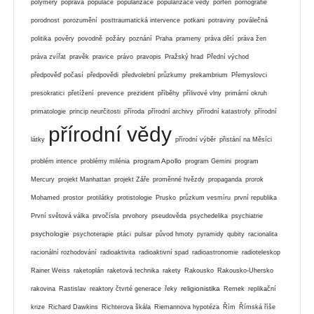
polymery
poprava
populace
popularizace
popularizace vědy
porfen
pornografie
porodnost
porozumění
posttraumatická intervence
potkani
potraviny
poválečná
politika
pověry
povodně
požáry
poznání
Praha
prameny
práva dětí
práva žen
práva zvířat
pravěk
pravice
právo
pravopis
Pražský hrad
Přední východ
předpověď počasí
předpovědi
předvolební průzkumy
prekambrium
Přemyslovci
presokratici
přetížení
prevence
prezident
příběhy
přílivové vlny
primární okruh
primatologie
princip neurčitosti
příroda
přírodní archivy
přírodní katastrofy
přírodní
přírodní vědy
látky
přírodní výběr
přistání na Měsíci
program Apollo
problém intence
problémy milénia
program Gemini
program
Mercury
projekt Manhattan
projekt Záře
proměnné hvězdy
propaganda
prorok
Mohamed
prostor
protilátky
protistologie
Prusko
průzkum vesmíru
první republika
První světová válka
prvočísla
prvohory
pseudověda
psychedelika
psychiatrie
psychologie
psychoterapie
ptáci
pulsar
původ hmoty
pyramidy
qubity
racionalita
racionální rozhodování
radioaktivita
radioaktivní spad
radioastronomie
radioteleskop
Rainer Weiss
raketoplán
raketová technika
rakety
Rakousko
Rakousko-Uhersko
religionistika
rakovina
Rastislav
reaktory čtvrté generace
řeky
Remek
replikační
krize
Richard Dawkins
Richterova škála
Riemannova hypotéza
Řím
Římská říše