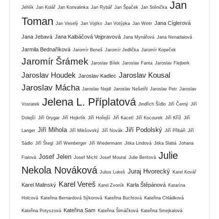
Jan
Jehlík
Jan Kolář
Jan Konvalinka
Jan Rybář
Jan Špaček
Jan Stěnička
Toman
Jana Cíglerová
Jan Veselý
Jan Vojtko
Jan Votýpka
Jan Wintr
Jana Jebavá
Jana Kalbáčová Vejpravová
Jana Mynářová
Jana Nenadalová
Jarmila Bednaříková
Jaromír Beneš
Jaromír Jedlička
Jaromír Kopeček
Jaromír Šrámek
Jaroslav Bílek
Jaroslav Fanta
Jaroslav Flejberk
Jaroslav Houdek
Jaroslav Kousal
Jaroslav Kadlec
Jaroslav Mácha
Jaroslav Nejdl
Jaroslav Nešetřil
Jaroslav Petr
Jaroslav
Jelena L. Příplatová
Vostatek
Jindřich Šídlo
Jiří Černý
Jiří
Dolejší
Jiří Grygar
Jiří Hejkrlík
Jiří Hořejší
Jiří Kacetl
Jiří Kocourek
Jiří Kříž
Jiří
Jiří Mihola
Jiří Podolský
Langer
Jiří Mikšovský
Jiří Novák
Jiří Přibáň
Jiří
Sádlo
Jiří Štegl
Jiří Weinberger
Jiří Wiedermann
Jitka Lindová
Jitka Slabá
Johana
Julie
Josef Jelen
Fialová
Josef Michl
Josef Moural
Julie Beritová
Nekola Nováková
Juraj Hvorecký
Julius Lukeš
Karel Kovář
Karel Vereš
Karel Malinský
Karla Štěpánová
Karel Zvoník
Katarína
Holcová
Kateřina Bernardová Sýkorová
Kateřina Buchtová
Kateřina Chládková
Kateřina Sam
Kateřina Potyszová
Kateřina Šimáčková
Kateřina Smejkalová