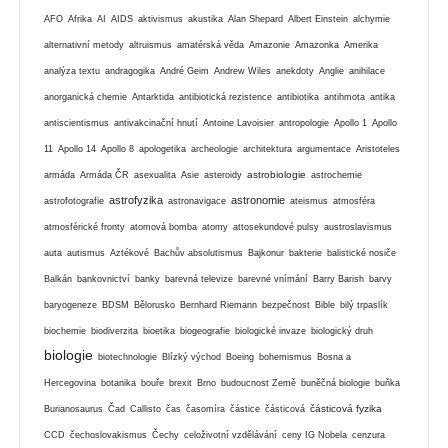
AFO
Afrika
AI
AIDS
aktivismus
akustika
Alan Shepard
Albert Einstein
alchymie
alternativní metody
altruismus
amatérská věda
Amazonie
Amazonka
Amerika
analýza textu
andragogika
André Geim
Andrew Wiles
anekdoty
Anglie
anihilace
anorganická chemie
Antarktida
antibiotická rezistence
antibiotika
antihmota
antika
antiscientismus
antivakcinační hnutí
Antoine Lavoisier
antropologie
Apollo 1
Apollo
11
Apollo 14
Apollo 8
apologetika
archeologie
architektura
argumentace
Aristoteles
astrobiologie
armáda
Armáda ČR
asexualita
Asie
asteroidy
astrochemie
astrofyzika
astronomie
astrofotografie
astronavigace
ateismus
atmosféra
atmosférické fronty
atomová bomba
atomy
attosekundové pulsy
austroslavismus
auta
autismus
Aztékové
Bachův absolutismus
Bajkonur
bakterie
balistické nosiče
Balkán
bankovnictví
banky
barevná televize
barevné vnímání
Barry Barish
barvy
baryogeneze
BDSM
Bělorusko
Bernhard Riemann
bezpečnost
Bible
bilý trpaslík
biochemie
biodiverzita
bioetika
biogeografie
biologické invaze
biologický druh
biologie
biotechnologie
Blízký východ
Boeing
bohemismus
Bosna a
Hercegovina
botanika
bouře
brexit
Brno
budoucnost Země
buněčná biologie
buňka
částicová fyzika
Burianosaurus
Čad
Callisto
čas
časomíra
částice
částicová
CCD
čechoslovakismus
Čechy
celoživotní vzdělávání
ceny IG Nobela
cenzura