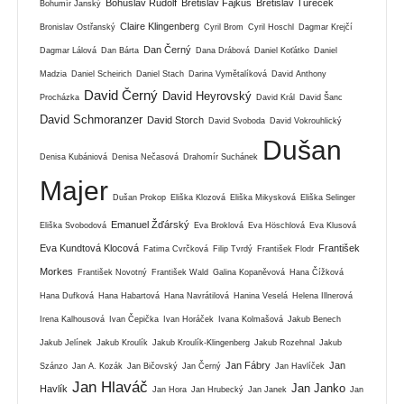
Bohuslav Rudolf
Břetislav Fajkus
Břetislav Tureček
Bohumír Janský
Claire Klingenberg
Bronislav Ostřanský
Cyril Brom
Cyril Hoschl
Dagmar Krejčí
Dan Černý
Dagmar Lálová
Dan Bárta
Dana Drábová
Daniel Koťátko
Daniel
Madzia
Daniel Scheirich
Daniel Stach
Darina Vymětalíková
David Anthony
David Černý
David Heyrovský
Procházka
David Král
David Šanc
David Schmoranzer
David Storch
David Svoboda
David Vokrouhlický
Dušan
Denisa Kubániová
Denisa Nečasová
Drahomír Suchánek
Majer
Dušan Prokop
Eliška Klozová
Eliška Mikysková
Eliška Selinger
Emanuel Žďárský
Eliška Svobodová
Eva Broklová
Eva Höschlová
Eva Klusová
Eva Kundtová Klocová
František
Fatima Cvrčková
Filip Tvrdý
František Flodr
Morkes
František Novotný
František Wald
Galina Kopaněvová
Hana Čížková
Hana Dufková
Hana Habartová
Hana Navrátilová
Hanina Veselá
Helena Illnerová
Irena Kalhousová
Ivan Čepička
Ivan Horáček
Ivana Kolmašová
Jakub Benech
Jakub Jelínek
Jakub Kroulík
Jakub Kroulík-Klingenberg
Jakub Rozehnal
Jakub
Jan Fábry
Jan
Szánzo
Jan A. Kozák
Jan Bičovský
Jan Černý
Jan Havlíček
Jan Hlaváč
Jan Janko
Havlík
Jan Hora
Jan Hrubecký
Jan Janek
Jan