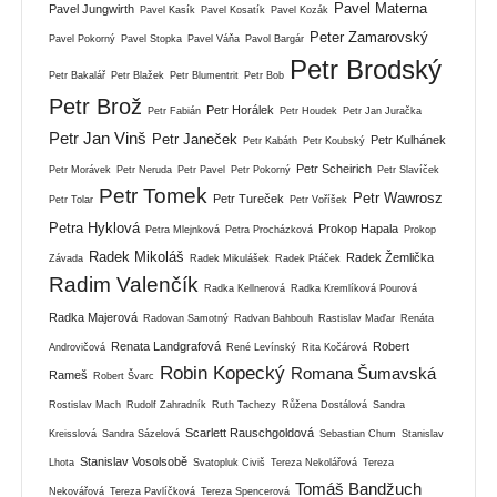
Pavel Materna
Pavel Jungwirth
Pavel Kasík
Pavel Kosatík
Pavel Kozák
Peter Zamarovský
Pavel Pokorný
Pavel Stopka
Pavel Váňa
Pavol Bargár
Petr Brodský
Petr Bakalář
Petr Blažek
Petr Blumentrit
Petr Bob
Petr Brož
Petr Horálek
Petr Fabián
Petr Houdek
Petr Jan Juračka
Petr Jan Vinš
Petr Janeček
Petr Kulhánek
Petr Kabáth
Petr Koubský
Petr Scheirich
Petr Morávek
Petr Neruda
Petr Pavel
Petr Pokorný
Petr Slavíček
Petr Tomek
Petr Wawrosz
Petr Tureček
Petr Tolar
Petr Voříšek
Petra Hyklová
Prokop Hapala
Petra Mlejnková
Petra Procházková
Prokop
Radek Mikoláš
Radek Žemlička
Závada
Radek Mikulášek
Radek Ptáček
Radim Valenčík
Radka Kellnerová
Radka Kremlíková Pourová
Radka Majerová
Radovan Samotný
Radvan Bahbouh
Rastislav Maďar
Renáta
Renata Landgrafová
Robert
Androvičová
René Levínský
Rita Kočárová
Robin Kopecký
Romana Šumavská
Rameš
Robert Švarc
Rostislav Mach
Rudolf Zahradník
Ruth Tachezy
Růžena Dostálová
Sandra
Scarlett Rauschgoldová
Kreisslová
Sandra Sázelová
Sebastian Chum
Stanislav
Stanislav Vosolsobě
Lhota
Svatopluk Civiš
Tereza Nekolářová
Tereza
Tomáš Bandžuch
Nekovářová
Tereza Pavlíčková
Tereza Spencerová