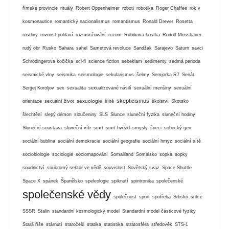
římské provincie
rituály
Robert Oppenheimer
roboti
robotika
Roger Chaffee
rok v
kosmonautice
romantický nacionalismus
romantismus
Ronald Drever
Rosetta
rostliny
rovnost pohlaví
rozmnožování
rozum
Rubikova kostka
Rudolf Mössbauer
rudý obr
Rusko
Sahara
sahel
Sametová revoluce
Sandžak
Sarajevo
Saturn
savci
Schrödingerova kočička
sci-fi
science fiction
sebeklam
sedimenty
sedmá perioda
seismické vlny
seismika
seismologie
sekularismus
šelmy
Semjorka R7
Senát
Sergej Koroljov
sex
sexualita
sexualizované násilí
sexuální menšiny
sexuální
skepticismus
sexuologie
orientace
sexuální život
šíité
školství
Skotsko
šlechtění
slepý démon
sloučeniny
SLS
Slunce
sluneční fyzika
sluneční hodiny
Sluneční soustava
sluneční vítr
smrt
smrt hvězd
smysly
šneci
sobecký gen
sociální bublina
sociální demokracie
sociální geografie
sociální hmyz
sociální sítě
sociobiologie
sociologie
sociomapování
Somaliland
Somálsko
sopka
sopky
soudnictví
soukromý sektor ve vědě
souvislost
Sovětský svaz
Space Shuttle
Space X
spánek
Španělsko
speleologie
spiknutí
spintronika
společenské
společenské vědy
společnost
sport
spotřeba
Srbsko
srdce
SSSR
Stalin
standardní kosmologický model
Standardní model částicové fyziky
Stará říše
stárnutí
staročeši
statika
statistika
stratosféra
středověk
STS-1