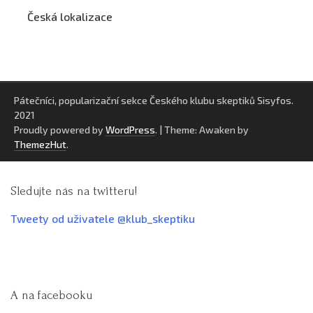
Česká lokalizace
Pátečníci, popularizační sekce Českého klubu skeptiků Sisyfos.
2021
Proudly powered by
WordPress
.
|
Theme: Awaken by
ThemezHut
.
Sledujte nás na twitteru!
Tweety od uživatele @klub_skeptiku
A na facebooku