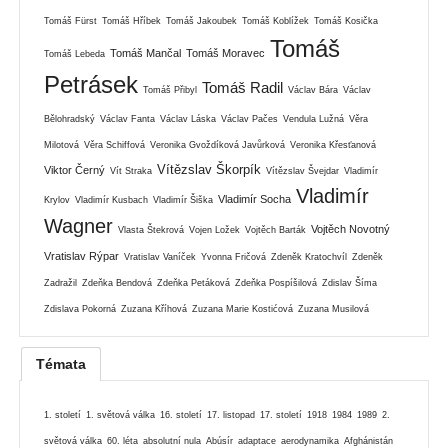
Tomáš Fürst
Tomáš Hříbek
Tomáš Jakoubek
Tomáš Koblížek
Tomáš Kosička
Tomáš
Tomáš Mančal
Tomáš Moravec
Tomáš Lebeda
Petrásek
Tomáš Radil
Tomáš Přibyl
Václav Bára
Václav
Bělohradský
Václav Fanta
Václav Láska
Václav Pačes
Vendula Lužná
Věra
Milotová
Věra Schiffová
Veronika Gvoždíková Javůrková
Veronika Křesťanová
Vítězslav Škorpík
Viktor Černý
Vít Straka
Vítězslav Švejdar
Vladimír
Vladimír
Vladimír Socha
Krylov
Vladimír Kusbach
Vladimír Šiška
Wagner
Vojtěch Novotný
Vlasta Štekrová
Vojen Ložek
Vojtěch Barták
Vratislav Rýpar
Vratislav Vaníček
Yvonna Fričová
Zdeněk Kratochvíl
Zdeněk
Zadražil
Zdeňka Bendová
Zdeňka Petáková
Zdeňka Pospíšilová
Zdislav Šíma
Zdislava Pokorná
Zuzana Kříhová
Zuzana Marie Kostićová
Zuzana Musilová
Témata
1. století
1. světová válka
16. století
17. listopad
17. století
1918
1984
1989
2.
světová válka
60. léta
absolutní nula
Abúsír
adaptace
aerodynamika
Afghánistán