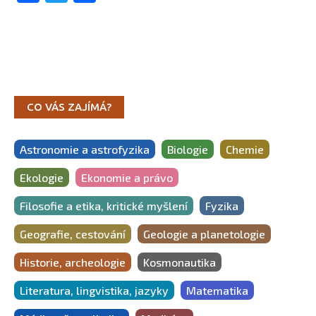
CO VÁS ZAJÍMÁ?
Astronomie a astrofyzika
Biologie
Chemie
Ekologie
Ekonomie a právo
Filosofie a etika, kritické myšlení
Fyzika
Geografie, cestování
Geologie a planetologie
Historie, archeologie
Kosmonautika
Literatura, lingvistika, jazyky
Matematika