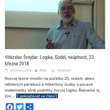
Vítězslav Švejdar: Logika, Gödel, neúplnost, 23.
března 2018
20 února, 2018
Vítek
Comment
Rozvoj teorie množin na počátku 20. století, objev
některých paradoxů a Hilbertovy úvahy o povaze
matematiky silně podnítily rozvoj logiky. Řekneme si,
čím
...
[
pokračovat ve čtení
]
Facebook
Twitter
Share