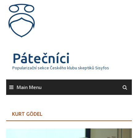
Skip
to
content
Pátečníci
Popularizační sekce Českého klubu skeptiků Sisyfos
Main Menu
KURT GÖDEL