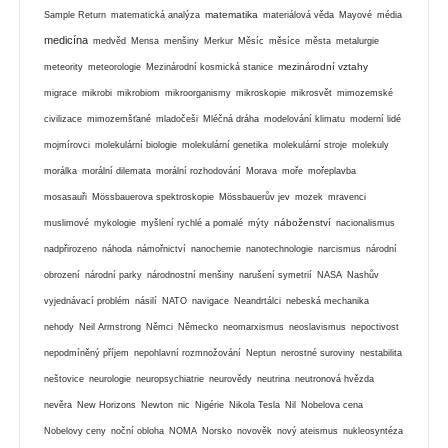
matematika
Sample Return
matematická analýza
materiálová věda
Mayové
média
medicína
medvěd
Mensa
menšiny
Merkur
Měsíc
měsíce
města
metalurgie
mezinárodní vztahy
meteority
meteorologie
Mezinárodní kosmická stanice
migrace
mikrobi
mikrobiom
mikroorganismy
mikroskopie
mikrosvět
mimozemské
civilizace
mimozemšťané
mladočeši
Mléčná dráha
modelování klimatu
moderní lidé
mojmírovci
molekulární biologie
molekulární genetika
molekulární stroje
molekuly
morálka
morální dilemata
morální rozhodování
Morava
moře
mořeplavba
mosasauři
Mössbauerova spektroskopie
Mössbauerův jev
mozek
mravenci
náboženství
muslimové
mykologie
myšlení rychlé a pomalé
mýty
nacionalismus
nadpřirozeno
náhoda
námořnictví
nanochemie
nanotechnologie
narcismus
národní
obrození
národní parky
národnostní menšiny
narušení symetrií
NASA
Nashův
vyjednávací problém
násilí
NATO
navigace
Neandrtálci
nebeská mechanika
nehody
Neil Armstrong
Němci
Německo
neomarxismus
neoslavismus
nepoctivost
nepodmíněný příjem
nepohlavní rozmnožování
Neptun
nerostné suroviny
nestabilita
neštovice
neurologie
neuropsychiatrie
neurovědy
neutrina
neutronová hvězda
nevěra
New Horizons
Newton
nic
Nigérie
Nikola Tesla
Nil
Nobelova cena
Nobelovy ceny
noční obloha
NOMA
Norsko
novověk
nový ateismus
nukleosyntéza