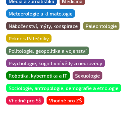
Média a žurnalistika
Medicína
Meteorologie a klimatologie
Náboženství, mýty, konspirace
Paleontologie
Pokec s Pátečníky
Politologie, geopolitika a vojenství
Psychologie, kognitivní vědy a neurovědy
Robotika, kybernetika a IT
Sexuologie
Sociologie, antropologie, demografie a etnologie
Vhodné pro SŠ
Vhodné pro ZŠ