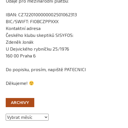
Údaje pro mezinárodní platbu:
IBAN: CZ7220100000002501062313
BIC/SWIFT: FIOBCZPPXXX
Kontaktní adresa
Českého klubu skeptiků SISYFOS:
Zdeněk Jonák
U Dejvického rybníčku 25/1976
160 00 Praha 6
Do popisku, prosím, napiště PATECNICI
Děkujeme!
ARCHIVY
Archivy