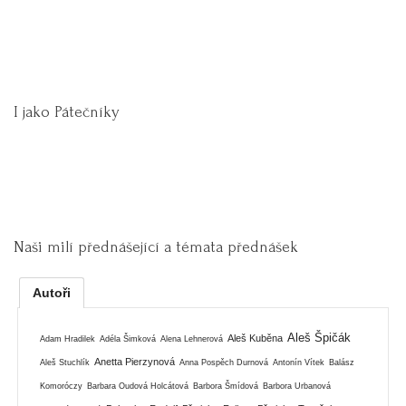
I jako Pátečníky
Naši milí přednášející a témata přednášek
Autoři
Aleš Špičák
Aleš Kuběna
Adam Hradilek
Adéla Šimková
Alena Lehnerová
Anetta Pierzynová
Aleš Stuchlík
Anna Pospěch Durnová
Antonín Vítek
Balász
Komoróczy
Barbara Oudová Holcátová
Barbora Šmídová
Barbora Urbanová