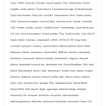
Ceres
CERN
černá díra
Černobyl
červení trpaslíci
Češi
česká kotlina
Česká
Československo
republika
česká státnost
Česká televize
Československé legie
Český klub skeptiků
český stát
cestování
charismatické církve
Charles Darwin
chemie
Cheb
chemická komunikace
chemické látky
chemický prvek
chemtrails
Chile
chiralita
choroba
chování
chráněná území
chronobiologie
chytré domácnosti
CIA
čich
čichová komunikace
čichové podněty
Čína
čínské kroužky
čísla
číslo Pí
ČR
Clayův institut
Columbia
conquistadoři
COVID
COVID-19
Craig Venter
Cromwell
čtyři jezdci
Curiosity
cystická fibróza
dálkový průzkum Země
Daniel
Kahneman
Dánsko
darwinismus
David Hilbert
dědičnost
demence
demografie
demokracie
Denisované
desková tektonika
dezinformace
diagnoza
dinosauři
diskuse
dlouhodobé kosmické lety
dlouhodobé mise
Dmitrij Mendělejev
DNA
doba
ledová
doba poledová
domácí násilí
domestikace
Donald Trump
doprava
Dragon
druhohory
dualismus
duchové
duchovní služba
duše
duševní nemoci
duševní
zdraví
Dyje
dynamika růstu
dystopie
Éčka
ediakarská fauna
Edvard Beneš
ekologie
Edward White
efekt placebo
Egypt
egyptologie
eidetická biologie
ekonomický růst
ekonomie
ekonomika
ekosystém
elektrodynamika
elektromagnetismus
elektronky
elektronová mikroskopie
elementární částice
ELI