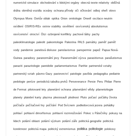
numerické simulace
obchodování s lidskými orgány
obecná teorie relativity
oběžná
dráha
obrněná vozidla
oceány
ochrana přírody
oči
očkování
odboj
oheň
olovo
Olympus Mons
Oortův oblak
optika
Orion
ornitologie
Orwell
oscilace neutrin
osídlení
OSIRIS-REx
ostrov stability
osvětlení
osvícenský absolutismus
osvícenství
otroctví
Ötzi
ozbrojené konflikty
pachové látky
pachy
paleoklimatologie
paleolit
paleontologie
Palestina
PALS
památky
paměť
paměť
vody
pandemie
panelová diskuse
panslavismus
panspermie
papež
Papua Nová-
Guinea
paradoxy
paranormální jevy
Paranormální výzva
parasitismus
parašutismus
paraziti
parazitologie
pareidolie
parlamentarismus
Parthie
partnerské vztahy
partnerský vztah
pásmo Gazy
pastevectví
patologie
pavěda
pedagogika
pediatrie
pedologie
peníze
periodická tabulka prvků
Perseverance
Persie
Peru
Philae
Pierre
planetární vědy
planetologie
de Fermat
pilotované lety
planetární ochrana
planety
platební karty
plazma
plesiosauři
plodnost
Pluto
počasí
počátky života
počítače
počítačové hry
počítání
Pod Svícnem
podledovcová jezera
pohádky
pohlaví
pohlavní dimorfismus
pohlavní rozmnožování
Pokec s Pátečníky
pokusy na
lidech
polární oblasti
polární výzkum
polární záře
politická geografie
politická
politika
politologie
korektnost
politická mapa
politický extremismus
polokovy