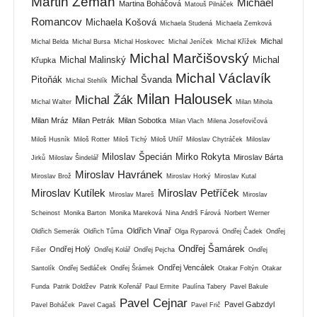
Martin Zeman
Michael
Martina Boháčová
Matouš Pilnáček
Romancov
Michaela Košová
Michaela Studená
Michaela Zemková
Michal
Michal Belda
Michal Bursa
Michal Hoskovec
Michal Jeníček
Michal Křížek
Michal Marčišovský
Michal Malinský
Michal
Křupka
Michal Václavík
Pitoňák
Michal Švanda
Michal Stehlík
Milan Halousek
Michal Žák
Michal Walter
Milan Mihola
Milan Mráz
Milan Petrák
Milan Sobotka
Milan Vlach
Milena Josefovičová
Miloš Husník
Miloš Rotter
Miloš Tichý
Miloš Uhlíř
Miloslav Chytráček
Miloslav
Miloslav Špecián
Mirko Rokyta
Miroslav Bárta
Jirků
Miloslav Šindelář
Miroslav Havránek
Miroslav Brož
Miroslav Horký
Miroslav Kutal
Miroslav Kutílek
Miroslav Petříček
Miroslav Mareš
Miroslav
Scheinost
Monika Barton
Monika Mareková
Nina Andrš Fárová
Norbert Werner
Oldřich Vinař
Oldřich Semerák
Oldřich Tůma
Olga Ryparová
Ondřej Čadek
Ondřej
Ondřej Šamárek
Ondřej Holý
Fišer
Ondřej Kolář
Ondřej Pejcha
Ondřej
Ondřej Vencálek
Santolík
Ondřej Sedláček
Ondřej Šrámek
Otakar Foltýn
Otakar
Funda
Patrik Doldžev
Patrik Kořenář
Paul Ermite
Paulína Tabery
Pavel Bakule
Pavel Cejnar
Pavel Gabzdyl
Pavel Boháček
Pavel Cagaš
Pavel Frič