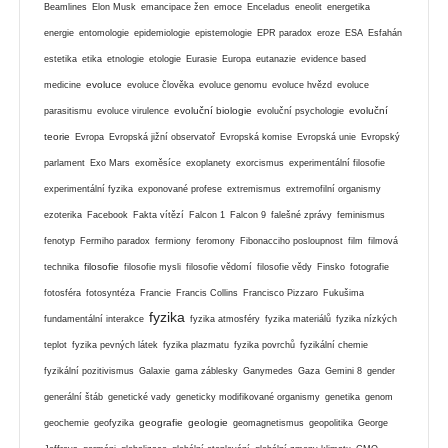
Beamlines
Elon Musk
emancipace žen
emoce
Enceladus
eneolit
energetika
energie
entomologie
epidemiologie
epistemologie
EPR paradox
eroze
ESA
Esfahán
estetika
etika
etnologie
etologie
Eurasie
Europa
eutanazie
evidence based
evoluce
medicine
evoluce člověka
evoluce genomu
evoluce hvězd
evoluce
evoluční biologie
evoluční
parasitismu
evoluce virulence
evoluční psychologie
teorie
Evropa
Evropská jižní observatoř
Evropská komise
Evropská unie
Evropský
parlament
Exo Mars
exoměsíce
exoplanety
exorcismus
experimentální filosofie
experimentální fyzika
exponované profese
extremismus
extremofilní organismy
ezoterika
Facebook
Fakta vítězí
Falcon 1
Falcon 9
falešné zprávy
feminismus
fenotyp
Fermiho paradox
fermiony
feromony
Fibonacciho posloupnost
film
filmová
filosofie
technika
filosofie mysli
filosofie vědomí
filosofie vědy
Finsko
fotografie
fotosféra
fotosyntéza
Francie
Francis Collins
Francisco Pizzaro
Fukušima
fyzika
fundamentální interakce
fyzika atmosféry
fyzika materiálů
fyzika nízkých
teplot
fyzika pevných látek
fyzika plazmatu
fyzika povrchů
fyzikální chemie
fyzikální pozitivismus
Galaxie
gama záblesky
Ganymedes
Gaza
Gemini 8
gender
generální štáb
genetické vady
geneticky modifikované organismy
genetika
genom
geografie
geologie
geochemie
geofyzika
geomagnetismus
geopolitika
George