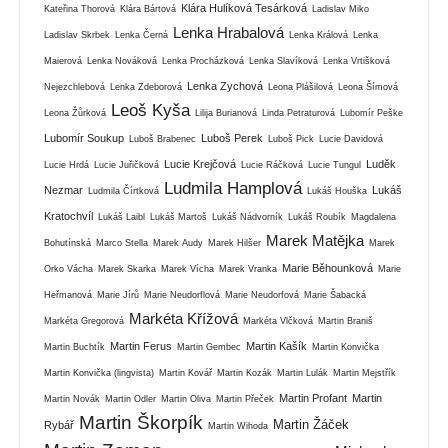
Klára Hulíková Tesárková
Kateřina Thorová
Klára Bártová
Ladislav Miko
Lenka Hrabalová
Ladislav Skrbek
Lenka Černá
Lenka Králová
Lenka
Maierová
Lenka Nováková
Lenka Procházková
Lenka Slavíková
Lenka Vrtišková
Lenka Zychová
Nejezchlebová
Lenka Zdeborová
Leona Plášilová
Leona Šímová
Leoš Kyša
Leona Žůrková
Lilija Burianová
Linda Petraturová
Lubomír Peške
Lubomír Soukup
Luboš Perek
Luboš Brabenec
Luboš Pick
Lucie Davidová
Lucie Krejčová
Luděk
Lucie Hrdá
Lucie Juřičková
Lucie Ráčková
Lucie Tungul
Ludmila Hamplová
Nezmar
Lukáš
Ludmila Čírtková
Lukáš Houška
Kratochvíl
Lukáš Laibl
Lukáš Martoš
Lukáš Nádvorník
Lukáš Roubík
Magdalena
Marek Matějka
Bohutínská
Marco Stella
Marek Audy
Marek Hilšer
Marek
Marie Běhounková
Orko Vácha
Marek Skarka
Marek Vícha
Marek Vranka
Marie
Heřmanová
Marie Jírů
Marie Neudorflová
Marie Neudorfová
Marie Šabacká
Markéta Křížová
Markéta Gregorová
Markéta Vlčková
Martin Braniš
Martin Ferus
Martin Kašík
Martin Buchtík
Martin Gembec
Martin Konvička
Martin Konvička (lingvista)
Martin Kovář
Martin Kozák
Martin Lulák
Martin Mejstřík
Martin Profant
Martin
Martin Novák
Martin Odler
Martin Oliva
Martin Přeček
Martin Škorpík
Martin Žáček
Rybář
Martin Wihoda