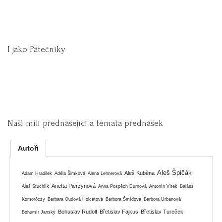
I jako Pátečníky
Naši milí přednášející a témata přednášek
Autoři
Aleš Špičák
Aleš Kuběna
Adam Hradilek
Adéla Šimková
Alena Lehnerová
Anetta Pierzynová
Aleš Stuchlík
Anna Pospěch Durnová
Antonín Vítek
Balász
Komoróczy
Barbara Oudová Holcátová
Barbora Šmídová
Barbora Urbanová
Bohuslav Rudolf
Břetislav Fajkus
Břetislav Tureček
Bohumír Janský