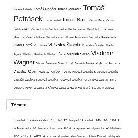
Tomáš
Tomáš Mančal
Tomáš Moravec
Tomáš Lebeda
Petrásek
Tomáš Radil
Tomáš Přibyl
Václav Bára
Václav
Bělohradský
Václav Fanta
Václav Láska
Václav Pačes
Vendula Lužná
Věra
Milotová
Věra Schiffová
Veronika Gvoždíková Javůrková
Veronika Křesťanová
Vítězslav Škorpík
Viktor Černý
Vít Straka
Vítězslav Švejdar
Vladimír
Vladimír
Vladimír Socha
Krylov
Vladimír Kusbach
Vladimír Šiška
Wagner
Vojtěch Novotný
Vlasta Štekrová
Vojen Ložek
Vojtěch Barták
Vratislav Rýpar
Vratislav Vaníček
Yvonna Fričová
Zdeněk Kratochvíl
Zdeněk
Zadražil
Zdeňka Bendová
Zdeňka Petáková
Zdeňka Pospíšilová
Zdislav Šíma
Zdislava Pokorná
Zuzana Kříhová
Zuzana Marie Kostićová
Zuzana Musilová
Témata
1. století
1. světová válka
16. století
17. listopad
17. století
1918
1984
1989
2.
světová válka
60. léta
absolutní nula
Abúsír
adaptace
aerodynamika
Afghánistán
AFO
Afrika
AI
AIDS
aktivismus
akustika
Alan Shepard
Albert Einstein
alchymie