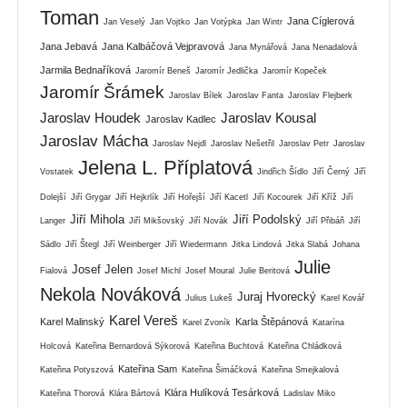
Toman
Jana Cíglerová
Jan Veselý
Jan Vojtko
Jan Votýpka
Jan Wintr
Jana Jebavá
Jana Kalbáčová Vejpravová
Jana Mynářová
Jana Nenadalová
Jarmila Bednaříková
Jaromír Beneš
Jaromír Jedlička
Jaromír Kopeček
Jaromír Šrámek
Jaroslav Bílek
Jaroslav Fanta
Jaroslav Flejberk
Jaroslav Houdek
Jaroslav Kousal
Jaroslav Kadlec
Jaroslav Mácha
Jaroslav Nejdl
Jaroslav Nešetřil
Jaroslav Petr
Jaroslav
Jelena L. Příplatová
Vostatek
Jindřich Šídlo
Jiří Černý
Jiří
Dolejší
Jiří Grygar
Jiří Hejkrlík
Jiří Hořejší
Jiří Kacetl
Jiří Kocourek
Jiří Kříž
Jiří
Jiří Mihola
Jiří Podolský
Langer
Jiří Mikšovský
Jiří Novák
Jiří Přibáň
Jiří
Sádlo
Jiří Štegl
Jiří Weinberger
Jiří Wiedermann
Jitka Lindová
Jitka Slabá
Johana
Julie
Josef Jelen
Fialová
Josef Michl
Josef Moural
Julie Beritová
Nekola Nováková
Juraj Hvorecký
Julius Lukeš
Karel Kovář
Karel Vereš
Karel Malinský
Karla Štěpánová
Karel Zvoník
Katarína
Holcová
Kateřina Bernardová Sýkorová
Kateřina Buchtová
Kateřina Chládková
Kateřina Sam
Kateřina Potyszová
Kateřina Šimáčková
Kateřina Smejkalová
Klára Hulíková Tesárková
Kateřina Thorová
Klára Bártová
Ladislav Miko