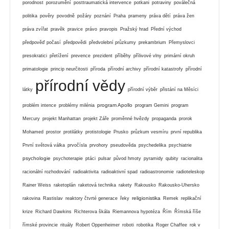
porodnost
porozumění
posttraumatická intervence
potkani
potraviny
poválečná
politika
pověry
povodně
požáry
poznání
Praha
prameny
práva dětí
práva žen
práva zvířat
pravěk
pravice
právo
pravopis
Pražský hrad
Přední východ
předpověď počasí
předpovědi
předvolební průzkumy
prekambrium
Přemyslovci
presokratici
přetížení
prevence
prezident
příběhy
přílivové vlny
primární okruh
primatologie
princip neurčitosti
příroda
přírodní archivy
přírodní katastrofy
přírodní
přírodní vědy
látky
přírodní výběr
přistání na Měsíci
program Apollo
problém intence
problémy milénia
program Gemini
program
Mercury
projekt Manhattan
projekt Záře
proměnné hvězdy
propaganda
prorok
Mohamed
prostor
protilátky
protistologie
Prusko
průzkum vesmíru
první republika
První světová válka
prvočísla
prvohory
pseudověda
psychedelika
psychiatrie
psychologie
psychoterapie
ptáci
pulsar
původ hmoty
pyramidy
qubity
racionalita
racionální rozhodování
radioaktivita
radioaktivní spad
radioastronomie
radioteleskop
Rainer Weiss
raketoplán
raketová technika
rakety
Rakousko
Rakousko-Uhersko
religionistika
rakovina
Rastislav
reaktory čtvrté generace
řeky
Remek
replikační
krize
Richard Dawkins
Richterova škála
Riemannova hypotéza
Řím
Římská říše
římské provincie
rituály
Robert Oppenheimer
roboti
robotika
Roger Chaffee
rok v