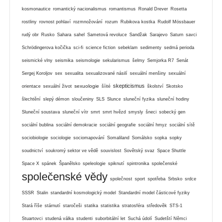
kosmonautice
romantický nacionalismus
romantismus
Ronald Drever
Rosetta
rostliny
rovnost pohlaví
rozmnožování
rozum
Rubikova kostka
Rudolf Mössbauer
rudý obr
Rusko
Sahara
sahel
Sametová revoluce
Sandžak
Sarajevo
Saturn
savci
Schrödingerova kočička
sci-fi
science fiction
sebeklam
sedimenty
sedmá perioda
seismické vlny
seismika
seismologie
sekularismus
šelmy
Semjorka R7
Senát
Sergej Koroljov
sex
sexualita
sexualizované násilí
sexuální menšiny
sexuální
skepticismus
sexuologie
orientace
sexuální život
šíité
školství
Skotsko
šlechtění
slepý démon
sloučeniny
SLS
Slunce
sluneční fyzika
sluneční hodiny
Sluneční soustava
sluneční vítr
smrt
smrt hvězd
smysly
šneci
sobecký gen
sociální bublina
sociální demokracie
sociální geografie
sociální hmyz
sociální sítě
sociobiologie
sociologie
sociomapování
Somaliland
Somálsko
sopka
sopky
soudnictví
soukromý sektor ve vědě
souvislost
Sovětský svaz
Space Shuttle
Space X
spánek
Španělsko
speleologie
spiknutí
spintronika
společenské
společenské vědy
společnost
sport
spotřeba
Srbsko
srdce
SSSR
Stalin
standardní kosmologický model
Standardní model částicové fyziky
Stará říše
stárnutí
staročeši
statika
statistika
stratosféra
středověk
STS-1
Stuartovci
studená válka
studenti
suborbitální let
Suchá údolí
Sudetští Němci