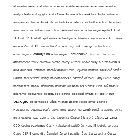
alternativní metody
altruismus
amatérská věda
Amazonie
Amazonka
Amerika
analýza textu
andragogika
André Geim
Andrew Wiles
anekdoty
Anglie
anihilace
anorganická chemie
Antarktida
antibiotická rezistence
antibiotika
antihmota
antika
antiscientismus
antivakcinační hnutí
Antoine Lavoisier
antropologie
Apollo 1
Apollo
11
Apollo 14
Apollo 8
apologetika
archeologie
architektura
argumentace
Aristoteles
astrobiologie
armáda
Armáda ČR
asexualita
Asie
asteroidy
astrochemie
astrofyzika
astronomie
astrofotografie
astronavigace
ateismus
atmosféra
atmosférické fronty
atomová bomba
atomy
attosekundové pulsy
austroslavismus
auta
autismus
Aztékové
Bachův absolutismus
Bajkonur
bakterie
balistické nosiče
Balkán
bankovnictví
banky
barevná televize
barevné vnímání
Barry Barish
barvy
baryogeneze
BDSM
Bělorusko
Bernhard Riemann
bezpečnost
Bible
bilý trpaslík
biochemie
biodiverzita
bioetika
biogeografie
biologické invaze
biologický druh
biologie
biotechnologie
Blízký východ
Boeing
bohemismus
Bosna a
Hercegovina
botanika
bouře
brexit
Brno
budoucnost Země
buněčná biologie
buňka
částicová fyzika
Burianosaurus
Čad
Callisto
čas
časomíra
částice
částicová
CCD
čechoslovakismus
Čechy
celoživotní vzdělávání
ceny IG Nobela
cenzura
Ceres
CERN
černá díra
Černobyl
červení trpaslíci
Češi
česká kotlina
Česká