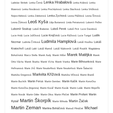
Lenka Hrabalová
Ladislav Skrbek
Lenka Černá
Lenka Králová
Lenka
Maierová
Lenka Nováková
Lenka Procházková
Lenka Slavíková
Lenka Vrtišková
Lenka Zychová
Nejezchlebová
Lenka Zdeborová
Leona Plášilová
Leona Šímová
Leoš Kyša
Leona Žůrková
Lilija Burianová
Linda Petraturová
Lubomír Peške
Lubomír Soukup
Luboš Perek
Luboš Brabenec
Luboš Pick
Lucie Davidová
Lucie Krejčová
Luděk
Lucie Hrdá
Lucie Juřičková
Lucie Ráčková
Lucie Tungul
Ludmila Hamplová
Nezmar
Lukáš
Ludmila Čírtková
Lukáš Houška
Kratochvíl
Lukáš Laibl
Lukáš Martoš
Lukáš Nádvorník
Lukáš Roubík
Magdalena
Marek Matějka
Bohutínská
Marco Stella
Marek Audy
Marek Hilšer
Marek
Marie Běhounková
Orko Vácha
Marek Skarka
Marek Vícha
Marek Vranka
Marie
Heřmanová
Marie Jírů
Marie Neudorflová
Marie Neudorfová
Marie Šabacká
Markéta Křížová
Markéta Gregorová
Markéta Vlčková
Martin Braniš
Martin Ferus
Martin Kašík
Martin Buchtík
Martin Gembec
Martin Konvička
Martin Konvička (lingvista)
Martin Kovář
Martin Kozák
Martin Lulák
Martin Mejstřík
Martin Profant
Martin
Martin Novák
Martin Odler
Martin Oliva
Martin Přeček
Martin Škorpík
Martin Žáček
Rybář
Martin Wihoda
Martin Zeman
Michael
Martina Boháčová
Matouš Pilnáček