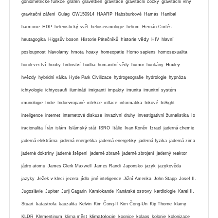
goniometrické funkce
grafen
gravettien
gravitace
gravitační čočky
gravitační vlny
gravitační záření
Gulag
GW150914
HAARP
Habsburkové
Hamás
Hanibal
harmonie
HDP
helenistický svět
helioseismologie
helium
Hernán Cortés
historie vědy
heutagogika
Higgsův boson
Historie Pátečníků
HIV
hlavní
posloupnost
hlavolamy
hmota
hoaxy
homeopatie
Homo sapiens
homosexualita
horolezectví
houby
hrdinství
hudba
humanitní vědy
humor
hurikány
Huxley
hvězdy
hybridní válka
Hyde Park Civilizace
hydrogeografie
hydrologie
hypnóza
ichtyologie
ichtyosauři
ilumináti
imigranti
impakty
imunita
imunitní systém
imunologie
Indie
Indoevropané
infekce
inflace
informatika
Inkové
InSight
inteligence
internet
internetové diskuze
invazivní druhy
investigativní žurnalistika
Io
iracionalita
Írán
islám
Islámský stát
ISRO
Itálie
Ivan Koněv
Izrael
jaderná chemie
jaderná elektrárna
jaderná energetika
jaderná energetiky
jaderná fyzika
jaderná zima
jaderné doktríny
jaderné štěpení
jaderné zbraně
jaderné zbrojení
jaderný reaktor
jádro atomu
James Clerk Maxwell
James Randi
Japonsko
jazyk
jazykověda
jazyky
Ježek v kleci
jezera
jídlo
jiné inteligence
Jižní Amerika
John Stapp
Josef II.
Jugoslávie
Jupiter
Jurij Gagarin
Kamiokande
Kanárské ostrovy
kardiologie
Karel II.
Stuart
katastrofa
kauzalita
Kelvin
Kim Čong-Il
Kim Čong-Un
Kip Thorne
klamy
klimatologie
KLDR
Klementinum
klima měst
kognice
kolaps
kolonie
kolonizace