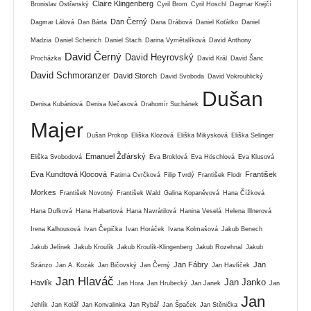
Claire Klingenberg
Bronislav Ostřanský
Cyril Brom
Cyril Hoschl
Dagmar Krejčí
Dan Černý
Dagmar Lálová
Dan Bárta
Dana Drábová
Daniel Koťátko
Daniel
Madzia
Daniel Scheirich
Daniel Stach
Darina Vymětalíková
David Anthony
David Černý
David Heyrovský
Procházka
David Král
David Šanc
David Schmoranzer
David Storch
David Svoboda
David Vokrouhlický
Dušan
Denisa Kubániová
Denisa Nečasová
Drahomír Suchánek
Majer
Dušan Prokop
Eliška Klozová
Eliška Mikysková
Eliška Selinger
Emanuel Žďárský
Eliška Svobodová
Eva Broklová
Eva Höschlová
Eva Klusová
Eva Kundtová Klocová
František
Fatima Cvrčková
Filip Tvrdý
František Flodr
Morkes
František Novotný
František Wald
Galina Kopaněvová
Hana Čížková
Hana Dufková
Hana Habartová
Hana Navrátilová
Hanina Veselá
Helena Illnerová
Irena Kalhousová
Ivan Čepička
Ivan Horáček
Ivana Kolmašová
Jakub Benech
Jakub Jelínek
Jakub Kroulík
Jakub Kroulík-Klingenberg
Jakub Rozehnal
Jakub
Jan Fábry
Jan
Szánzo
Jan A. Kozák
Jan Bičovský
Jan Černý
Jan Havlíček
Jan Hlaváč
Jan Janko
Havlík
Jan Hora
Jan Hrubecký
Jan Janek
Jan
Jan
Jehlík
Jan Kolář
Jan Konvalinka
Jan Rybář
Jan Špaček
Jan Stěnička