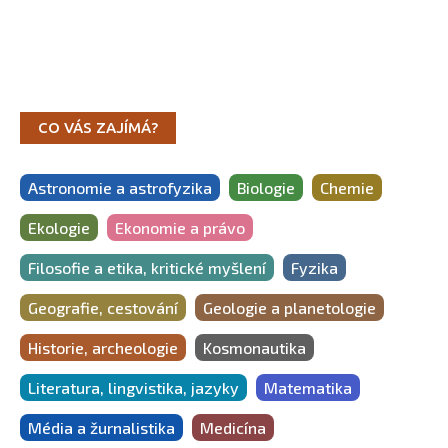
CO VÁS ZAJÍMÁ?
Astronomie a astrofyzika
Biologie
Chemie
Ekologie
Ekonomie a právo
Filosofie a etika, kritické myšlení
Fyzika
Geografie, cestování
Geologie a planetologie
Historie, archeologie
Kosmonautika
Literatura, lingvistika, jazyky
Matematika
Média a žurnalistika
Medicína