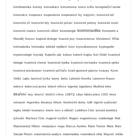
konspirační teorie
kombinatorika
komety
komunikace
komunismus
konce světa
konstrukce
kooperace
kooperativita
kooperativní hry
kopytníci
kosmická loď
kosmická síť
kosmické lety
kosmické počasí
kosmické pohony
kosmické smetí
kosmonautika
kosmologie
kosmické stanice
kosmické záření
Kosntantin a
Metoděj
Kosovo
krajinná ekologie
krasové jevy
kreacionismus
křesťanství
Křída
kritické myšlení
kriminalistika
kriminalita
krize
kryovulkanismus
kryptografie
kryptozoologie
krystaly
Kuiperův pás
kultura
kulturní krajina
Kurt Gödel
kvantová
kvantová fyzika
biologie
kvantová chemie
kvantová mechanika
kvantová optika
kvantová provázanost
kvantové počítače
kvark-gluonové plazma
kvasary
Kyros
Veliký
Lajka
laserová fyzika
lasery
láska
Latinská Amerika
Lawrence Krauss
ledovce
ledovcová jezera
ledové měsíce
legenda
legislativa
lékařská etika
lékařství
lesy
letectví
letniční církve
LGBTQ
Libye
lidská práva
LIGO
limes
romanum
lingvistika
literatura
lithium
litosferické desky
lodě
logické uvažování
logika
lokální invariance
loterie
lovci a sběrači
Ludolfovo číslo
lymská borelióza
lyžování
Machovo číslo
magické myšlení
Magion
magnetismus
malakologie
Mali
Mars
Malostranský hřbitov
manipulace
mapa
Marcus Aurelius
Marie Terezie
Mars
matematika
Sample Return
matematická analýza
materiálová věda
Mayové
média