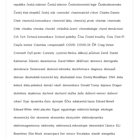
Československo
republika
česká státnost
Česká televize
Československé legie
Český klub skeptiků
český stát
cestování
charismatické církve
Charles Darwin
chemie
Cheb
chemická komunikace
chemické látky
chemický prvek
chemtrails
Chile
chiralita
choroba
chování
chráněná území
chronobiologie
chytré domácnosti
CIA
čich
čichová komunikace
čichové podněty
Čína
čínské kroužky
čísla
číslo Pí
ČR
Clayův institut
Columbia
conquistadoři
COVID
COVID-19
Craig Venter
Cromwell
čtyři jezdci
Curiosity
cystická fibróza
dálkový průzkum Země
Daniel
Kahneman
Dánsko
darwinismus
David Hilbert
dědičnost
demence
demografie
demokracie
Denisované
desková tektonika
dezinformace
diagnoza
dinosauři
diskuse
dlouhodobé kosmické lety
dlouhodobé mise
Dmitrij Mendělejev
DNA
doba
ledová
doba poledová
domácí násilí
domestikace
Donald Trump
doprava
Dragon
druhohory
dualismus
duchové
duchovní služba
duše
duševní nemoci
duševní
zdraví
Dyje
dynamika růstu
dystopie
Éčka
ediakarská fauna
Edvard Beneš
ekologie
Edward White
efekt placebo
Egypt
egyptologie
eidetická biologie
ekonomický růst
ekonomie
ekonomika
ekosystém
elektrodynamika
elektromagnetismus
elektronky
elektronová mikroskopie
elementární částice
ELI
Beamlines
Elon Musk
emancipace žen
emoce
Enceladus
eneolit
energetika