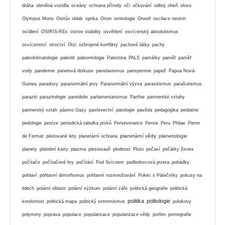
dráha
obrněná vozidla
oceány
ochrana přírody
oči
očkování
odboj
oheň
olovo
Olympus Mons
Oortův oblak
optika
Orion
ornitologie
Orwell
oscilace neutrin
osídlení
OSIRIS-REx
ostrov stability
osvětlení
osvícenský absolutismus
osvícenství
otroctví
Ötzi
ozbrojené konflikty
pachové látky
pachy
paleoklimatologie
paleolit
paleontologie
Palestina
PALS
památky
paměť
paměť
vody
pandemie
panelová diskuse
panslavismus
panspermie
papež
Papua Nová-
Guinea
paradoxy
paranormální jevy
Paranormální výzva
parasitismus
parašutismus
paraziti
parazitologie
pareidolie
parlamentarismus
Parthie
partnerské vztahy
partnerský vztah
pásmo Gazy
pastevectví
patologie
pavěda
pedagogika
pediatrie
pedologie
peníze
periodická tabulka prvků
Perseverance
Persie
Peru
Philae
Pierre
planetární vědy
planetologie
de Fermat
pilotované lety
planetární ochrana
planety
platební karty
plazma
plesiosauři
plodnost
Pluto
počasí
počátky života
počítače
počítačové hry
počítání
Pod Svícnem
podledovcová jezera
pohádky
pohlaví
pohlavní dimorfismus
pohlavní rozmnožování
Pokec s Pátečníky
pokusy na
lidech
polární oblasti
polární výzkum
polární záře
politická geografie
politická
politika
politologie
korektnost
politická mapa
politický extremismus
polokovy
polymery
poprava
populace
popularizace
popularizace vědy
porfen
pornografie