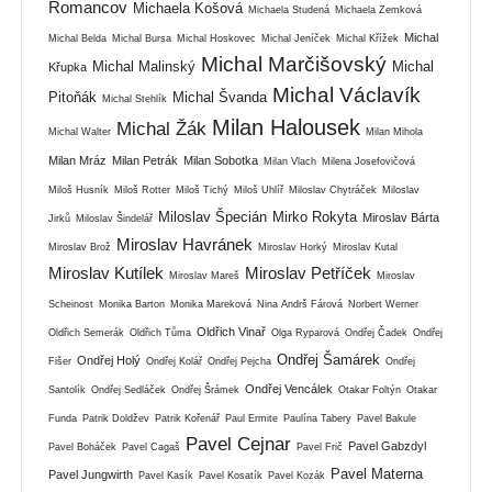
Romancov
Michaela Košová
Michaela Studená
Michaela Zemková
Michal
Michal Belda
Michal Bursa
Michal Hoskovec
Michal Jeníček
Michal Křížek
Michal Marčišovský
Michal Malinský
Michal
Křupka
Michal Václavík
Pitoňák
Michal Švanda
Michal Stehlík
Milan Halousek
Michal Žák
Michal Walter
Milan Mihola
Milan Mráz
Milan Petrák
Milan Sobotka
Milan Vlach
Milena Josefovičová
Miloš Husník
Miloš Rotter
Miloš Tichý
Miloš Uhlíř
Miloslav Chytráček
Miloslav
Miloslav Špecián
Mirko Rokyta
Miroslav Bárta
Jirků
Miloslav Šindelář
Miroslav Havránek
Miroslav Brož
Miroslav Horký
Miroslav Kutal
Miroslav Kutílek
Miroslav Petříček
Miroslav Mareš
Miroslav
Scheinost
Monika Barton
Monika Mareková
Nina Andrš Fárová
Norbert Werner
Oldřich Vinař
Oldřich Semerák
Oldřich Tůma
Olga Ryparová
Ondřej Čadek
Ondřej
Ondřej Šamárek
Ondřej Holý
Fišer
Ondřej Kolář
Ondřej Pejcha
Ondřej
Ondřej Vencálek
Santolík
Ondřej Sedláček
Ondřej Šrámek
Otakar Foltýn
Otakar
Funda
Patrik Doldžev
Patrik Kořenář
Paul Ermite
Paulína Tabery
Pavel Bakule
Pavel Cejnar
Pavel Gabzdyl
Pavel Boháček
Pavel Cagaš
Pavel Frič
Pavel Materna
Pavel Jungwirth
Pavel Kasík
Pavel Kosatík
Pavel Kozák