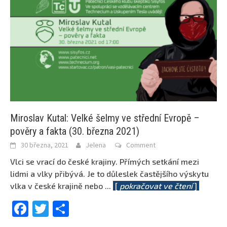
Miroslav Kutal: Velké šelmy ve střední Evropě –
pověry a fakta (30. března 2021)
30 března, 2021
Jelena
Comment
Vlci se vrací do české krajiny. Přímých setkání mezi
lidmi a vlky přibývá. Je to důleslek častějšího výskytu
vlka v české krajině nebo
...
[
pokračovat ve čtení
]
Facebook
Twitter
Share