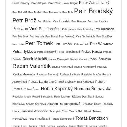
Peter Zamarovský
Pavel Pokorný
Pavel Stopka
Pavel Váňa
Pavol Bargár
Petr Brodský
Petr Bakalář
Petr Blažek
Petr Blumentrit
Petr Bob
Petr Brož
Petr Horálek
Petr Fabián
Petr Houdek
Petr Jan Juračka
Petr Jan Vinš
Petr Janeček
Petr Kulhánek
Petr Kabáth
Petr Koubský
Petr Scheirich
Petr Morávek
Petr Neruda
Petr Pavel
Petr Pokorný
Petr Slavíček
Petr Tomek
Petr Wawrosz
Petr Tureček
Petr Tolar
Petr Voříšek
Petra Hyklová
Prokop Hapala
Petra Mlejnková
Petra Procházková
Prokop
Radek Mikoláš
Radek Žemlička
Závada
Radek Mikulášek
Radek Ptáček
Radim Valenčík
Radka Kellnerová
Radka Kremlíková Pourová
Radka Majerová
Radovan Samotný
Radvan Bahbouh
Rastislav Maďar
Renáta
Renata Landgrafová
Robert
Androvičová
René Levínský
Rita Kočárová
Robin Kopecký
Romana Šumavská
Rameš
Robert Švarc
Rostislav Mach
Rudolf Zahradník
Ruth Tachezy
Růžena Dostálová
Sandra
Scarlett Rauschgoldová
Kreisslová
Sandra Sázelová
Sebastian Chum
Stanislav
Stanislav Vosolsobě
Lhota
Svatopluk Civiš
Tereza Nekolářová
Tereza
Tomáš Bandžuch
Nekovářová
Tereza Pavlíčková
Tereza Spencerová
Tomáš Fürst
Tomáš Hříbek
Tomáš Jakoubek
Tomáš Koblížek
Tomáš Kosička