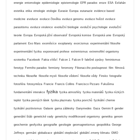
energie
entomologie
epidemiologie
epistemologie
EPR paradox
eroze
ESA
Esfahán
estetika
etika
etnologie
etologie
Eurasie
Europa
eutanazie
evidence based
evoluce
medicine
evoluce člověka
evoluce genomu
evoluce hvězd
evoluce
evoluční biologie
evoluční
parasitismu
evoluce virulence
evoluční psychologie
teorie
Evropa
Evropská jižní observatoř
Evropská komise
Evropská unie
Evropský
parlament
Exo Mars
exoměsíce
exoplanety
exorcismus
experimentální filosofie
experimentální fyzika
exponované profese
extremismus
extremofilní organismy
ezoterika
Facebook
Fakta vítězí
Falcon 1
Falcon 9
falešné zprávy
feminismus
fenotyp
Fermiho paradox
fermiony
feromony
Fibonacciho posloupnost
film
filmová
filosofie
technika
filosofie mysli
filosofie vědomí
filosofie vědy
Finsko
fotografie
fotosféra
fotosyntéza
Francie
Francis Collins
Francisco Pizzaro
Fukušima
fyzika
fundamentální interakce
fyzika atmosféry
fyzika materiálů
fyzika nízkých
teplot
fyzika pevných látek
fyzika plazmatu
fyzika povrchů
fyzikální chemie
fyzikální pozitivismus
Galaxie
gama záblesky
Ganymedes
Gaza
Gemini 8
gender
generální štáb
genetické vady
geneticky modifikované organismy
genetika
genom
geografie
geologie
geochemie
geofyzika
geomagnetismus
geopolitika
George
Jeffreys
germáni
globalizace
globální oteplování
globální zmeny klimatu
GMO