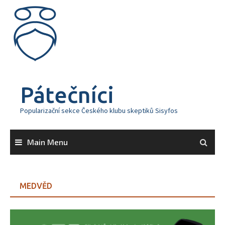
Skip
to
content
Pátečníci
Popularizační sekce Českého klubu skeptiků Sisyfos
Main Menu
MEDVĚD