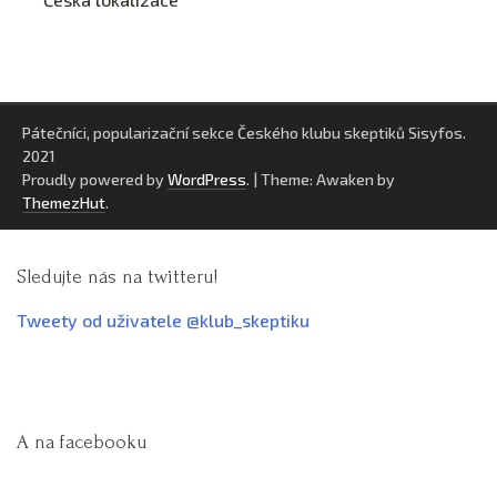
Pátečníci, popularizační sekce Českého klubu skeptiků Sisyfos.
2021
Proudly powered by
WordPress
.
|
Theme: Awaken by
ThemezHut
.
Sledujte nás na twitteru!
Tweety od uživatele @klub_skeptiku
A na facebooku