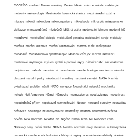
medicína
medvěd
Mensa
menšiny
Merkur
Měsíc
měsíce
města
metalurgie
mezinárodní vztahy
meteority
meteorologie
Mezinárodní kosmická stanice
migrace
mikrobi
mikrobiom
mikroorganismy
mikroskopie
mikrosvět
mimozemské
civilizace
mimozemšťané
mladočeši
Mléčná dráha
modelování klimatu
moderní lidé
mojmírovci
molekulární biologie
molekulární genetika
molekulární stroje
molekuly
morálka
morální dilemata
morální rozhodování
Morava
moře
mořeplavba
mosasauři
Mössbauerova spektroskopie
Mössbauerův jev
mozek
mravenci
náboženství
muslimové
mykologie
myšlení rychlé a pomalé
mýty
nacionalismus
nadpřirozeno
náhoda
námořnictví
nanochemie
nanotechnologie
narcismus
národní
obrození
národní parky
národnostní menšiny
narušení symetrií
NASA
Nashův
vyjednávací problém
násilí
NATO
navigace
Neandrtálci
nebeská mechanika
nehody
Neil Armstrong
Němci
Německo
neomarxismus
neoslavismus
nepoctivost
nepodmíněný příjem
nepohlavní rozmnožování
Neptun
nerostné suroviny
nestabilita
neštovice
neurologie
neuropsychiatrie
neurovědy
neutrina
neutronová hvězda
nevěra
New Horizons
Newton
nic
Nigérie
Nikola Tesla
Nil
Nobelova cena
Nobelovy ceny
noční obloha
NOMA
Norsko
novověk
nový ateismus
nukleosyntéza
numerické simulace
obchodování s lidskými orgány
obecná teorie relativity
oběžná