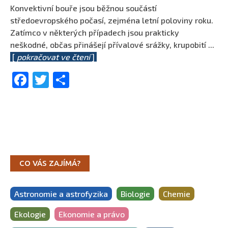
Konvektivní bouře jsou běžnou součástí
středoevropského počasí, zejména letní poloviny roku.
Zatímco v některých případech jsou prakticky
neškodné, občas přinášejí přívalové srážky, krupobití
...
[
pokračovat ve čtení
]
Facebook
Twitter
Share
CO VÁS ZAJÍMÁ?
Astronomie a astrofyzika
Biologie
Chemie
Ekologie
Ekonomie a právo