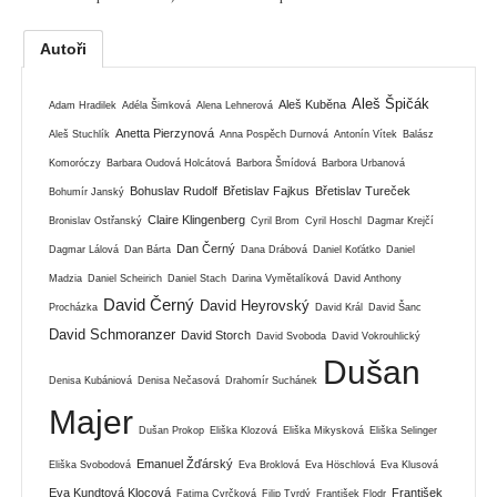
Autoři
Aleš Špičák
Aleš Kuběna
Adam Hradilek
Adéla Šimková
Alena Lehnerová
Anetta Pierzynová
Aleš Stuchlík
Anna Pospěch Durnová
Antonín Vítek
Balász
Komoróczy
Barbara Oudová Holcátová
Barbora Šmídová
Barbora Urbanová
Bohuslav Rudolf
Břetislav Fajkus
Břetislav Tureček
Bohumír Janský
Claire Klingenberg
Bronislav Ostřanský
Cyril Brom
Cyril Hoschl
Dagmar Krejčí
Dan Černý
Dagmar Lálová
Dan Bárta
Dana Drábová
Daniel Koťátko
Daniel
Madzia
Daniel Scheirich
Daniel Stach
Darina Vymětalíková
David Anthony
David Černý
David Heyrovský
Procházka
David Král
David Šanc
David Schmoranzer
David Storch
David Svoboda
David Vokrouhlický
Dušan
Denisa Kubániová
Denisa Nečasová
Drahomír Suchánek
Majer
Dušan Prokop
Eliška Klozová
Eliška Mikysková
Eliška Selinger
Emanuel Žďárský
Eliška Svobodová
Eva Broklová
Eva Höschlová
Eva Klusová
Eva Kundtová Klocová
František
Fatima Cvrčková
Filip Tvrdý
František Flodr