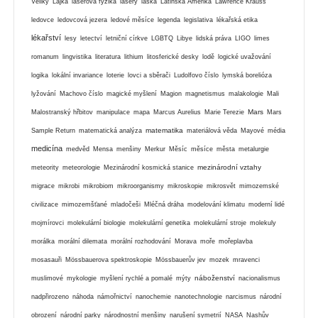
Veliký
Lajka
laserová fyzika
lasery
láska
Latinská Amerika
Lawrence Krauss
ledovce
ledovcová jezera
ledové měsíce
legenda
legislativa
lékařská etika
lékařství
lesy
letectví
letniční církve
LGBTQ
Libye
lidská práva
LIGO
limes
romanum
lingvistika
literatura
lithium
litosferické desky
lodě
logické uvažování
logika
lokální invariance
loterie
lovci a sběrači
Ludolfovo číslo
lymská borelióza
lyžování
Machovo číslo
magické myšlení
Magion
magnetismus
malakologie
Mali
Mars
Malostranský hřbitov
manipulace
mapa
Marcus Aurelius
Marie Terezie
Mars
matematika
Sample Return
matematická analýza
materiálová věda
Mayové
média
medicína
medvěd
Mensa
menšiny
Merkur
Měsíc
měsíce
města
metalurgie
mezinárodní vztahy
meteority
meteorologie
Mezinárodní kosmická stanice
migrace
mikrobi
mikrobiom
mikroorganismy
mikroskopie
mikrosvět
mimozemské
civilizace
mimozemšťané
mladočeši
Mléčná dráha
modelování klimatu
moderní lidé
mojmírovci
molekulární biologie
molekulární genetika
molekulární stroje
molekuly
morálka
morální dilemata
morální rozhodování
Morava
moře
mořeplavba
mosasauři
Mössbauerova spektroskopie
Mössbauerův jev
mozek
mravenci
náboženství
muslimové
mykologie
myšlení rychlé a pomalé
mýty
nacionalismus
nadpřirozeno
náhoda
námořnictví
nanochemie
nanotechnologie
narcismus
národní
obrození
národní parky
národnostní menšiny
narušení symetrií
NASA
Nashův