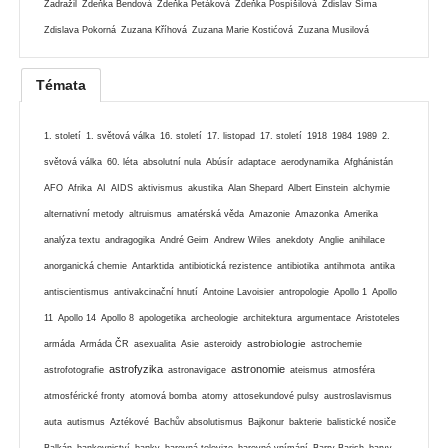
Zadražil
Zdeňka Bendová
Zdeňka Petáková
Zdeňka Pospíšilová
Zdislav Šíma
Zdislava Pokorná
Zuzana Kříhová
Zuzana Marie Kostićová
Zuzana Musilová
Témata
1. století
1. světová válka
16. století
17. listopad
17. století
1918
1984
1989
2.
světová válka
60. léta
absolutní nula
Abúsír
adaptace
aerodynamika
Afghánistán
AFO
Afrika
AI
AIDS
aktivismus
akustika
Alan Shepard
Albert Einstein
alchymie
alternativní metody
altruismus
amatérská věda
Amazonie
Amazonka
Amerika
analýza textu
andragogika
André Geim
Andrew Wiles
anekdoty
Anglie
anihilace
anorganická chemie
Antarktida
antibiotická rezistence
antibiotika
antihmota
antika
antiscientismus
antivakcinační hnutí
Antoine Lavoisier
antropologie
Apollo 1
Apollo
11
Apollo 14
Apollo 8
apologetika
archeologie
architektura
argumentace
Aristoteles
astrobiologie
armáda
Armáda ČR
asexualita
Asie
asteroidy
astrochemie
astrofyzika
astronomie
astrofotografie
astronavigace
ateismus
atmosféra
atmosférické fronty
atomová bomba
atomy
attosekundové pulsy
austroslavismus
auta
autismus
Aztékové
Bachův absolutismus
Bajkonur
bakterie
balistické nosiče
Balkán
bankovnictví
banky
barevná televize
barevné vnímání
Barry Barish
barvy