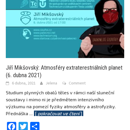
Jiří Mikšovský: Atmosféry extraterestriálních planet
(6. dubna 2021)
6 dubna, 2021
Jelena
Comment
Studium plynných obalů těles v rámci naší sluneční
soustavy i mimo ni je předmětem intenzivního
výzkumu na pomezí fyziky atmosféry a astrofyziky.
Přednáška
...
[
pokračovat ve čtení
]
Facebook
Twitter
Share