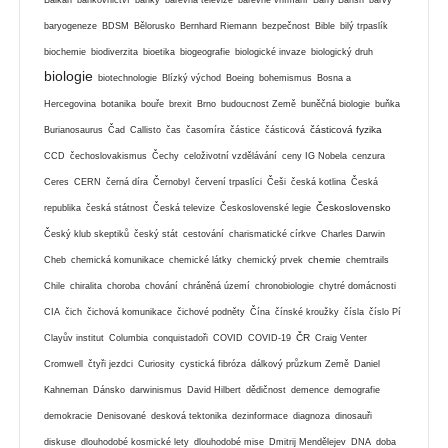
baryogeneze
BDSM
Bělorusko
Bernhard Riemann
bezpečnost
Bible
bilý trpaslík
biochemie
biodiverzita
bioetika
biogeografie
biologické invaze
biologický druh
biologie
biotechnologie
Blízký východ
Boeing
bohemismus
Bosna a
Hercegovina
botanika
bouře
brexit
Brno
budoucnost Země
buněčná biologie
buňka
částicová fyzika
Burianosaurus
Čad
Callisto
čas
časomíra
částice
částicová
CCD
čechoslovakismus
Čechy
celoživotní vzdělávání
ceny IG Nobela
cenzura
Ceres
CERN
černá díra
Černobyl
červení trpaslíci
Češi
česká kotlina
Česká
Československo
republika
česká státnost
Česká televize
Československé legie
Český klub skeptiků
český stát
cestování
charismatické církve
Charles Darwin
chemie
Cheb
chemická komunikace
chemické látky
chemický prvek
chemtrails
Chile
chiralita
choroba
chování
chráněná území
chronobiologie
chytré domácnosti
CIA
čich
čichová komunikace
čichové podněty
Čína
čínské kroužky
čísla
číslo Pí
ČR
Clayův institut
Columbia
conquistadoři
COVID
COVID-19
Craig Venter
Cromwell
čtyři jezdci
Curiosity
cystická fibróza
dálkový průzkum Země
Daniel
Kahneman
Dánsko
darwinismus
David Hilbert
dědičnost
demence
demografie
demokracie
Denisované
desková tektonika
dezinformace
diagnoza
dinosauři
diskuse
dlouhodobé kosmické lety
dlouhodobé mise
Dmitrij Mendělejev
DNA
doba