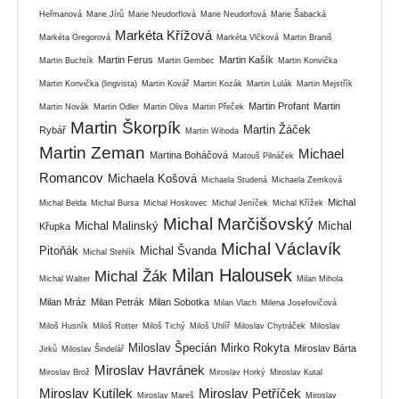
Heřmanová
Marie Jírů
Marie Neudorflová
Marie Neudorfová
Marie Šabacká
Markéta Křížová
Markéta Gregorová
Markéta Vlčková
Martin Braniš
Martin Ferus
Martin Kašík
Martin Buchtík
Martin Gembec
Martin Konvička
Martin Konvička (lingvista)
Martin Kovář
Martin Kozák
Martin Lulák
Martin Mejstřík
Martin Profant
Martin
Martin Novák
Martin Odler
Martin Oliva
Martin Přeček
Martin Škorpík
Martin Žáček
Rybář
Martin Wihoda
Martin Zeman
Michael
Martina Boháčová
Matouš Pilnáček
Romancov
Michaela Košová
Michaela Studená
Michaela Zemková
Michal
Michal Belda
Michal Bursa
Michal Hoskovec
Michal Jeníček
Michal Křížek
Michal Marčišovský
Michal Malinský
Michal
Křupka
Michal Václavík
Pitoňák
Michal Švanda
Michal Stehlík
Milan Halousek
Michal Žák
Michal Walter
Milan Mihola
Milan Mráz
Milan Petrák
Milan Sobotka
Milan Vlach
Milena Josefovičová
Miloš Husník
Miloš Rotter
Miloš Tichý
Miloš Uhlíř
Miloslav Chytráček
Miloslav
Miloslav Špecián
Mirko Rokyta
Miroslav Bárta
Jirků
Miloslav Šindelář
Miroslav Havránek
Miroslav Brož
Miroslav Horký
Miroslav Kutal
Miroslav Kutílek
Miroslav Petříček
Miroslav Mareš
Miroslav