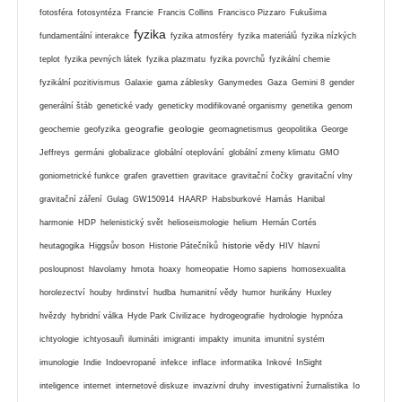
fotosféra
fotosyntéza
Francie
Francis Collins
Francisco Pizzaro
Fukušima
fyzika
fundamentální interakce
fyzika atmosféry
fyzika materiálů
fyzika nízkých
teplot
fyzika pevných látek
fyzika plazmatu
fyzika povrchů
fyzikální chemie
fyzikální pozitivismus
Galaxie
gama záblesky
Ganymedes
Gaza
Gemini 8
gender
generální štáb
genetické vady
geneticky modifikované organismy
genetika
genom
geografie
geologie
geochemie
geofyzika
geomagnetismus
geopolitika
George
Jeffreys
germáni
globalizace
globální oteplování
globální zmeny klimatu
GMO
goniometrické funkce
grafen
gravettien
gravitace
gravitační čočky
gravitační vlny
gravitační záření
Gulag
GW150914
HAARP
Habsburkové
Hamás
Hanibal
harmonie
HDP
helenistický svět
helioseismologie
helium
Hernán Cortés
historie vědy
heutagogika
Higgsův boson
Historie Pátečníků
HIV
hlavní
posloupnost
hlavolamy
hmota
hoaxy
homeopatie
Homo sapiens
homosexualita
horolezectví
houby
hrdinství
hudba
humanitní vědy
humor
hurikány
Huxley
hvězdy
hybridní válka
Hyde Park Civilizace
hydrogeografie
hydrologie
hypnóza
ichtyologie
ichtyosauři
ilumináti
imigranti
impakty
imunita
imunitní systém
imunologie
Indie
Indoevropané
infekce
inflace
informatika
Inkové
InSight
inteligence
internet
internetové diskuze
invazivní druhy
investigativní žurnalistika
Io