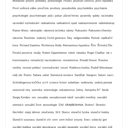
Mohamed
prostor
protilátky
protistologie
Prusko
průzkum vesmíru
první republika
První světová válka
prvočísla
prvohory
pseudověda
psychedelika
psychiatrie
psychologie
psychoterapie
ptáci
pulsar
původ hmoty
pyramidy
qubity
racionalita
racionální rozhodování
radioaktivita
radioaktivní spad
radioastronomie
radioteleskop
Rainer Weiss
raketoplán
raketová technika
rakety
Rakousko
Rakousko-Uhersko
religionistika
rakovina
Rastislav
reaktory čtvrté generace
řeky
Remek
replikační
krize
Richard Dawkins
Richterova škála
Riemannova hypotéza
Řím
Římská říše
římské provincie
rituály
Robert Oppenheimer
roboti
robotika
Roger Chaffee
rok v
kosmonautice
romantický nacionalismus
romantismus
Ronald Drever
Rosetta
rostliny
rovnost pohlaví
rozmnožování
rozum
Rubikova kostka
Rudolf Mössbauer
rudý obr
Rusko
Sahara
sahel
Sametová revoluce
Sandžak
Sarajevo
Saturn
savci
Schrödingerova kočička
sci-fi
science fiction
sebeklam
sedimenty
sedmá perioda
seismické vlny
seismika
seismologie
sekularismus
šelmy
Semjorka R7
Senát
Sergej Koroljov
sex
sexualita
sexualizované násilí
sexuální menšiny
sexuální
skepticismus
sexuologie
orientace
sexuální život
šíité
školství
Skotsko
šlechtění
slepý démon
sloučeniny
SLS
Slunce
sluneční fyzika
sluneční hodiny
Sluneční soustava
sluneční vítr
smrt
smrt hvězd
smysly
šneci
sobecký gen
sociální bublina
sociální demokracie
sociální geografie
sociální hmyz
sociální sítě