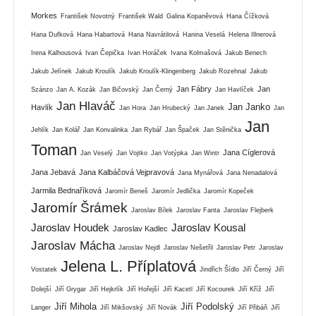
Morkes
František Novotný
František Wald
Galina Kopaněvová
Hana Čížková
Hana Dufková
Hana Habartová
Hana Navrátilová
Hanina Veselá
Helena Illnerová
Irena Kalhousová
Ivan Čepička
Ivan Horáček
Ivana Kolmašová
Jakub Benech
Jakub Jelínek
Jakub Kroulík
Jakub Kroulík-Klingenberg
Jakub Rozehnal
Jakub
Jan Fábry
Jan
Szánzo
Jan A. Kozák
Jan Bičovský
Jan Černý
Jan Havlíček
Jan Hlaváč
Jan Janko
Havlík
Jan Hora
Jan Hrubecký
Jan Janek
Jan
Jan
Jehlík
Jan Kolář
Jan Konvalinka
Jan Rybář
Jan Špaček
Jan Stěnička
Toman
Jana Cíglerová
Jan Veselý
Jan Vojtko
Jan Votýpka
Jan Wintr
Jana Jebavá
Jana Kalbáčová Vejpravová
Jana Mynářová
Jana Nenadalová
Jarmila Bednaříková
Jaromír Beneš
Jaromír Jedlička
Jaromír Kopeček
Jaromír Šrámek
Jaroslav Bílek
Jaroslav Fanta
Jaroslav Flejberk
Jaroslav Houdek
Jaroslav Kousal
Jaroslav Kadlec
Jaroslav Mácha
Jaroslav Nejdl
Jaroslav Nešetřil
Jaroslav Petr
Jaroslav
Jelena L. Příplatová
Vostatek
Jindřich Šídlo
Jiří Černý
Jiří
Dolejší
Jiří Grygar
Jiří Hejkrlík
Jiří Hořejší
Jiří Kacetl
Jiří Kocourek
Jiří Kříž
Jiří
Jiří Mihola
Jiří Podolský
Langer
Jiří Mikšovský
Jiří Novák
Jiří Přibáň
Jiří