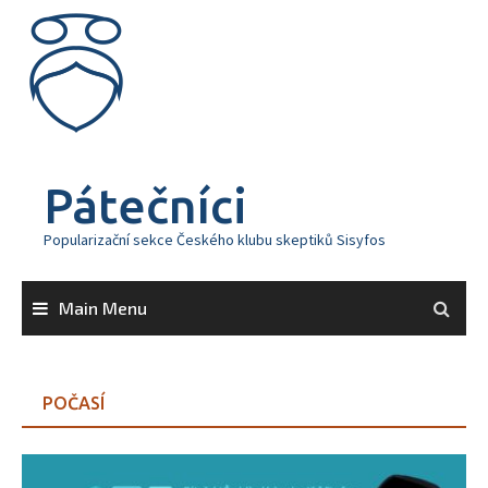
Skip
to
content
Pátečníci
Popularizační sekce Českého klubu skeptiků Sisyfos
Main Menu
POČASÍ