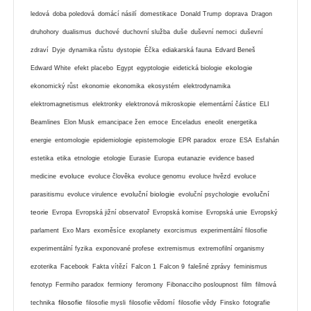
ledová
doba poledová
domácí násilí
domestikace
Donald Trump
doprava
Dragon
druhohory
dualismus
duchové
duchovní služba
duše
duševní nemoci
duševní
zdraví
Dyje
dynamika růstu
dystopie
Éčka
ediakarská fauna
Edvard Beneš
ekologie
Edward White
efekt placebo
Egypt
egyptologie
eidetická biologie
ekonomický růst
ekonomie
ekonomika
ekosystém
elektrodynamika
elektromagnetismus
elektronky
elektronová mikroskopie
elementární částice
ELI
Beamlines
Elon Musk
emancipace žen
emoce
Enceladus
eneolit
energetika
energie
entomologie
epidemiologie
epistemologie
EPR paradox
eroze
ESA
Esfahán
estetika
etika
etnologie
etologie
Eurasie
Europa
eutanazie
evidence based
evoluce
medicine
evoluce člověka
evoluce genomu
evoluce hvězd
evoluce
evoluční biologie
evoluční
parasitismu
evoluce virulence
evoluční psychologie
teorie
Evropa
Evropská jižní observatoř
Evropská komise
Evropská unie
Evropský
parlament
Exo Mars
exoměsíce
exoplanety
exorcismus
experimentální filosofie
experimentální fyzika
exponované profese
extremismus
extremofilní organismy
ezoterika
Facebook
Fakta vítězí
Falcon 1
Falcon 9
falešné zprávy
feminismus
fenotyp
Fermiho paradox
fermiony
feromony
Fibonacciho posloupnost
film
filmová
filosofie
technika
filosofie mysli
filosofie vědomí
filosofie vědy
Finsko
fotografie