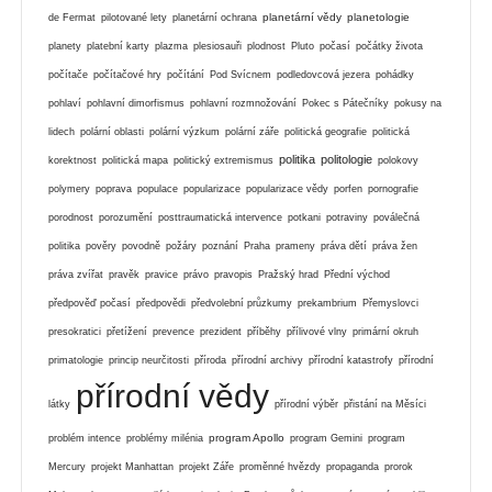
planetární vědy
planetologie
de Fermat
pilotované lety
planetární ochrana
planety
platební karty
plazma
plesiosauři
plodnost
Pluto
počasí
počátky života
počítače
počítačové hry
počítání
Pod Svícnem
podledovcová jezera
pohádky
pohlaví
pohlavní dimorfismus
pohlavní rozmnožování
Pokec s Pátečníky
pokusy na
lidech
polární oblasti
polární výzkum
polární záře
politická geografie
politická
politika
politologie
korektnost
politická mapa
politický extremismus
polokovy
polymery
poprava
populace
popularizace
popularizace vědy
porfen
pornografie
porodnost
porozumění
posttraumatická intervence
potkani
potraviny
poválečná
politika
pověry
povodně
požáry
poznání
Praha
prameny
práva dětí
práva žen
práva zvířat
pravěk
pravice
právo
pravopis
Pražský hrad
Přední východ
předpověď počasí
předpovědi
předvolební průzkumy
prekambrium
Přemyslovci
presokratici
přetížení
prevence
prezident
příběhy
přílivové vlny
primární okruh
primatologie
princip neurčitosti
příroda
přírodní archivy
přírodní katastrofy
přírodní
přírodní vědy
látky
přírodní výběr
přistání na Měsíci
program Apollo
problém intence
problémy milénia
program Gemini
program
Mercury
projekt Manhattan
projekt Záře
proměnné hvězdy
propaganda
prorok