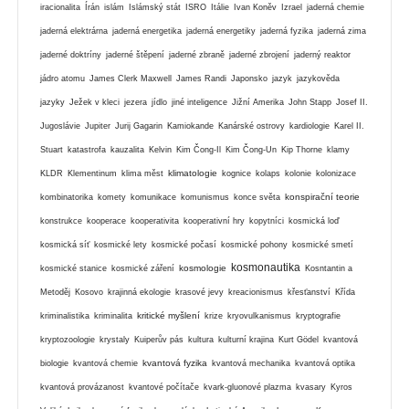
iracionalita
Írán
islám
Islámský stát
ISRO
Itálie
Ivan Koněv
Izrael
jaderná chemie
jaderná elektrárna
jaderná energetika
jaderná energetiky
jaderná fyzika
jaderná zima
jaderné doktríny
jaderné štěpení
jaderné zbraně
jaderné zbrojení
jaderný reaktor
jádro atomu
James Clerk Maxwell
James Randi
Japonsko
jazyk
jazykověda
jazyky
Ježek v kleci
jezera
jídlo
jiné inteligence
Jižní Amerika
John Stapp
Josef II.
Jugoslávie
Jupiter
Jurij Gagarin
Kamiokande
Kanárské ostrovy
kardiologie
Karel II.
Stuart
katastrofa
kauzalita
Kelvin
Kim Čong-Il
Kim Čong-Un
Kip Thorne
klamy
klimatologie
KLDR
Klementinum
klima měst
kognice
kolaps
kolonie
kolonizace
konspirační teorie
kombinatorika
komety
komunikace
komunismus
konce světa
konstrukce
kooperace
kooperativita
kooperativní hry
kopytníci
kosmická loď
kosmická síť
kosmické lety
kosmické počasí
kosmické pohony
kosmické smetí
kosmonautika
kosmologie
kosmické stanice
kosmické záření
Kosntantin a
Metoděj
Kosovo
krajinná ekologie
krasové jevy
kreacionismus
křesťanství
Křída
kritické myšlení
kriminalistika
kriminalita
krize
kryovulkanismus
kryptografie
kryptozoologie
krystaly
Kuiperův pás
kultura
kulturní krajina
Kurt Gödel
kvantová
kvantová fyzika
biologie
kvantová chemie
kvantová mechanika
kvantová optika
kvantová provázanost
kvantové počítače
kvark-gluonové plazma
kvasary
Kyros