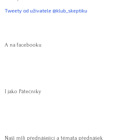
Tweety od uživatele @klub_skeptiku
A na facebooku
I jako Pátečníky
Naši milí přednášející a témata přednášek