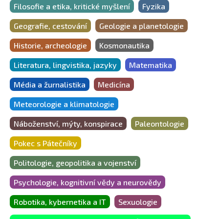
Filosofie a etika, kritické myšlení
Fyzika
Geografie, cestování
Geologie a planetologie
Historie, archeologie
Kosmonautika
Literatura, lingvistika, jazyky
Matematika
Média a žurnalistika
Medicína
Meteorologie a klimatologie
Náboženství, mýty, konspirace
Paleontologie
Pokec s Pátečníky
Politologie, geopolitika a vojenství
Psychologie, kognitivní vědy a neurovědy
Robotika, kybernetika a IT
Sexuologie