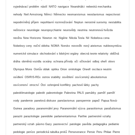
vyjednávací problém
násilí
NATO
navigace
Neandrtálci
nebeská mechanika
nehody
Neil Armstrong
Němci
Německo
neomarxismus
neoslavismus
nepoctivost
nepodmíněný příjem
nepohlavní rozmnožování
Neptun
nerostné suroviny
nestabilita
neštovice
neurologie
neuropsychiatrie
neurovědy
neutrina
neutronová hvězda
nevěra
New Horizons
Newton
nic
Nigérie
Nikola Tesla
Nil
Nobelova cena
Nobelovy ceny
noční obloha
NOMA
Norsko
novověk
nový ateismus
nukleosyntéza
numerické simulace
obchodování s lidskými orgány
obecná teorie relativity
oběžná
dráha
obrněná vozidla
oceány
ochrana přírody
oči
očkování
odboj
oheň
olovo
Olympus Mons
Oortův oblak
optika
Orion
ornitologie
Orwell
oscilace neutrin
osídlení
OSIRIS-REx
ostrov stability
osvětlení
osvícenský absolutismus
osvícenství
otroctví
Ötzi
ozbrojené konflikty
pachové látky
pachy
paleoklimatologie
paleolit
paleontologie
Palestina
PALS
památky
paměť
paměť
vody
pandemie
panelová diskuse
panslavismus
panspermie
papež
Papua Nová-
Guinea
paradoxy
paranormální jevy
Paranormální výzva
parasitismus
parašutismus
paraziti
parazitologie
pareidolie
parlamentarismus
Parthie
partnerské vztahy
partnerský vztah
pásmo Gazy
pastevectví
patologie
pavěda
pedagogika
pediatrie
pedologie
peníze
periodická tabulka prvků
Perseverance
Persie
Peru
Philae
Pierre