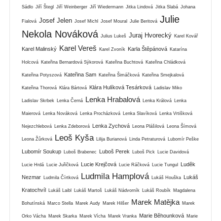
Sádlo
Jiří Štegl
Jiří Weinberger
Jiří Wiedermann
Jitka Lindová
Jitka Slabá
Johana
Julie
Josef Jelen
Fialová
Josef Michl
Josef Moural
Julie Beritová
Nekola Nováková
Juraj Hvorecký
Julius Lukeš
Karel Kovář
Karel Vereš
Karel Malinský
Karla Štěpánová
Karel Zvoník
Katarína
Holcová
Kateřina Bernardová Sýkorová
Kateřina Buchtová
Kateřina Chládková
Kateřina Sam
Kateřina Potyszová
Kateřina Šimáčková
Kateřina Smejkalová
Klára Hulíková Tesárková
Kateřina Thorová
Klára Bártová
Ladislav Miko
Lenka Hrabalová
Ladislav Skrbek
Lenka Černá
Lenka Králová
Lenka
Maierová
Lenka Nováková
Lenka Procházková
Lenka Slavíková
Lenka Vrtišková
Lenka Zychová
Nejezchlebová
Lenka Zdeborová
Leona Plášilová
Leona Šímová
Leoš Kyša
Leona Žůrková
Lilija Burianová
Linda Petraturová
Lubomír Peške
Lubomír Soukup
Luboš Perek
Luboš Brabenec
Luboš Pick
Lucie Davidová
Lucie Krejčová
Luděk
Lucie Hrdá
Lucie Juřičková
Lucie Ráčková
Lucie Tungul
Ludmila Hamplová
Nezmar
Lukáš
Ludmila Čírtková
Lukáš Houška
Kratochvíl
Lukáš Laibl
Lukáš Martoš
Lukáš Nádvorník
Lukáš Roubík
Magdalena
Marek Matějka
Bohutínská
Marco Stella
Marek Audy
Marek Hilšer
Marek
Marie Běhounková
Orko Vácha
Marek Skarka
Marek Vícha
Marek Vranka
Marie