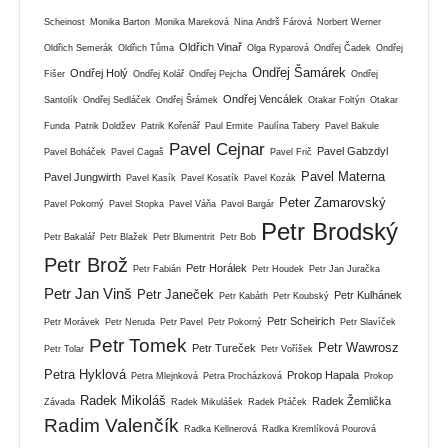
Scheinost
Monika Barton
Monika Mareková
Nina Andrš Fárová
Norbert Werner
Oldřich Vinař
Oldřich Semerák
Oldřich Tůma
Olga Ryparová
Ondřej Čadek
Ondřej
Ondřej Šamárek
Ondřej Holý
Fišer
Ondřej Kolář
Ondřej Pejcha
Ondřej
Ondřej Vencálek
Santolík
Ondřej Sedláček
Ondřej Šrámek
Otakar Foltýn
Otakar
Funda
Patrik Doldžev
Patrik Kořenář
Paul Ermite
Paulína Tabery
Pavel Bakule
Pavel Cejnar
Pavel Gabzdyl
Pavel Boháček
Pavel Cagaš
Pavel Frič
Pavel Materna
Pavel Jungwirth
Pavel Kasík
Pavel Kosatík
Pavel Kozák
Peter Zamarovský
Pavel Pokorný
Pavel Stopka
Pavel Váňa
Pavol Bargár
Petr Brodský
Petr Bakalář
Petr Blažek
Petr Blumentrit
Petr Bob
Petr Brož
Petr Horálek
Petr Fabián
Petr Houdek
Petr Jan Juračka
Petr Jan Vinš
Petr Janeček
Petr Kulhánek
Petr Kabáth
Petr Koubský
Petr Scheirich
Petr Morávek
Petr Neruda
Petr Pavel
Petr Pokorný
Petr Slavíček
Petr Tomek
Petr Wawrosz
Petr Tureček
Petr Tolar
Petr Voříšek
Petra Hyklová
Prokop Hapala
Petra Mlejnková
Petra Procházková
Prokop
Radek Mikoláš
Radek Žemlička
Závada
Radek Mikulášek
Radek Ptáček
Radim Valenčík
Radka Kellnerová
Radka Kremlíková Pourová