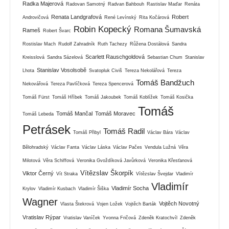
Radka Majerová
Radovan Samotný
Radvan Bahbouh
Rastislav Maďar
Renáta
Renata Landgrafová
Robert
Androvičová
René Levínský
Rita Kočárová
Robin Kopecký
Romana Šumavská
Rameš
Robert Švarc
Rostislav Mach
Rudolf Zahradník
Ruth Tachezy
Růžena Dostálová
Sandra
Scarlett Rauschgoldová
Kreisslová
Sandra Sázelová
Sebastian Chum
Stanislav
Stanislav Vosolsobě
Lhota
Svatopluk Civiš
Tereza Nekolářová
Tereza
Tomáš Bandžuch
Nekovářová
Tereza Pavlíčková
Tereza Spencerová
Tomáš Fürst
Tomáš Hříbek
Tomáš Jakoubek
Tomáš Koblížek
Tomáš Kosička
Tomáš
Tomáš Mančal
Tomáš Moravec
Tomáš Lebeda
Petrásek
Tomáš Radil
Tomáš Přibyl
Václav Bára
Václav
Bělohradský
Václav Fanta
Václav Láska
Václav Pačes
Vendula Lužná
Věra
Milotová
Věra Schiffová
Veronika Gvoždíková Javůrková
Veronika Křesťanová
Vítězslav Škorpík
Viktor Černý
Vít Straka
Vítězslav Švejdar
Vladimír
Vladimír
Vladimír Socha
Krylov
Vladimír Kusbach
Vladimír Šiška
Wagner
Vojtěch Novotný
Vlasta Štekrová
Vojen Ložek
Vojtěch Barták
Vratislav Rýpar
Vratislav Vaníček
Yvonna Fričová
Zdeněk Kratochvíl
Zdeněk