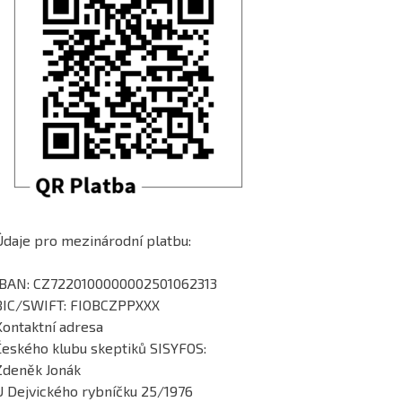
Údaje pro mezinárodní platbu:
IBAN: CZ7220100000002501062313
BIC/SWIFT: FIOBCZPPXXX
Kontaktní adresa
Českého klubu skeptiků SISYFOS:
Zdeněk Jonák
U Dejvického rybníčku 25/1976