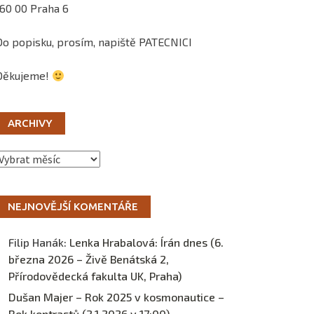
160 00 Praha 6
Do popisku, prosím, napiště PATECNICI
Děkujeme!
ARCHIVY
Archivy
NEJNOVĚJŠÍ KOMENTÁŘE
Filip Hanák
:
Lenka Hrabalová: Írán dnes (6.
března 2026 – Živě Benátská 2,
Přírodovědecká fakulta UK, Praha)
Dušan Majer – Rok 2025 v kosmonautice –
Rok kontrastů (2.1.2026 v 17:00) –