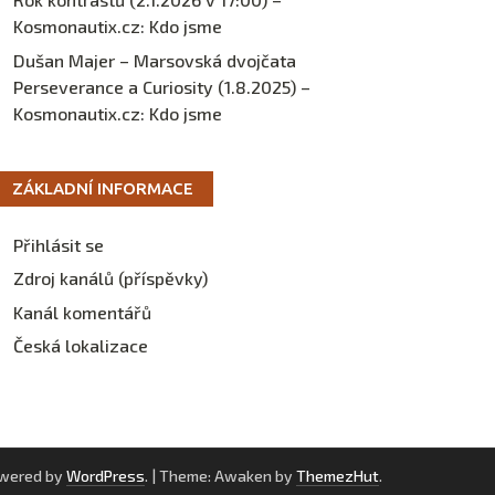
Kosmonautix.cz
:
Kdo jsme
Dušan Majer – Marsovská dvojčata
Perseverance a Curiosity (1.8.2025) –
Kosmonautix.cz
:
Kdo jsme
ZÁKLADNÍ INFORMACE
Přihlásit se
Zdroj kanálů (příspěvky)
Kanál komentářů
Česká lokalizace
owered by
WordPress
.
|
Theme: Awaken by
ThemezHut
.