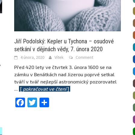
Jiří Podolský: Kepler u Tychona – osudové
setkání v dějinách vědy, 7. února 2020
4 února, 2020
Vítek
Comment
,
Před 420 lety ve čtvrtek 3. února 1600 se na
zámku v Benátkách nad Jizerou poprvé setkal
tváří v tvář nejlepší astronomický pozorovatel
...
[
pokračovat ve čtení
]
Facebook
Twitter
Share