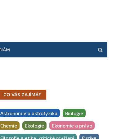
 NÁM
CO VÁS ZAJÍMÁ?
Astronomie a astrofyzika
Biologie
Chemie
Ekologie
Ekonomie a právo
Filosofie a etika, kritické myšlení
Fyzika