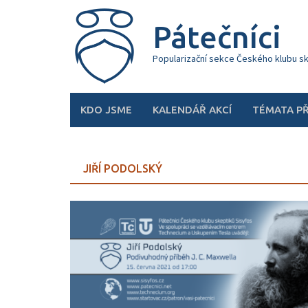
Skip
to
Pátečníci
content
Popularizační sekce Českého klubu s
KDO JSME
KALENDÁŘ AKCÍ
TÉMATA P
JIŘÍ PODOLSKÝ