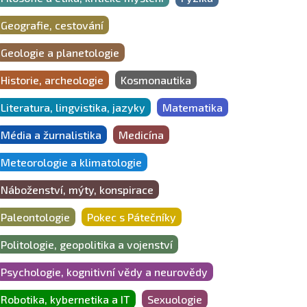
Geografie, cestování
Geologie a planetologie
Historie, archeologie
Kosmonautika
Literatura, lingvistika, jazyky
Matematika
Média a žurnalistika
Medicína
Meteorologie a klimatologie
Náboženství, mýty, konspirace
Paleontologie
Pokec s Pátečníky
Politologie, geopolitika a vojenství
Psychologie, kognitivní vědy a neurovědy
Robotika, kybernetika a IT
Sexuologie