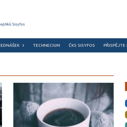
keptiků Sisyfos
ŘEDNÁŠEK
TECHNECIUM
ČKS SISYFOS
PŘISPĚJTE