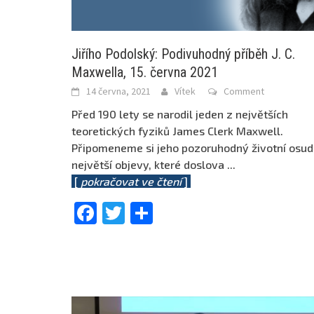
Jiřího Podolský: Podivuhodný příběh J. C.
Maxwella, 15. června 2021
14 června, 2021
Vítek
Comment
Před 190 lety se narodil jeden z největších
teoretických fyziků James Clerk Maxwell.
Připomeneme si jeho pozoruhodný životní osud
největší objevy, které doslova
...
[
pokračovat ve čtení
]
Facebook
Twitter
Share