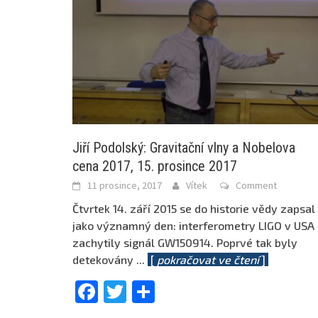
Jiří Podolský: Gravitační vlny a Nobelova
cena 2017, 15. prosince 2017
11 prosince, 2017
Vítek
Comment
Čtvrtek 14. září 2015 se do historie vědy zapsal
jako významný den: interferometry LIGO v USA
zachytily signál GW150914. Poprvé tak byly
detekovány
...
[
pokračovat ve čtení
]
Facebook
Twitter
Share