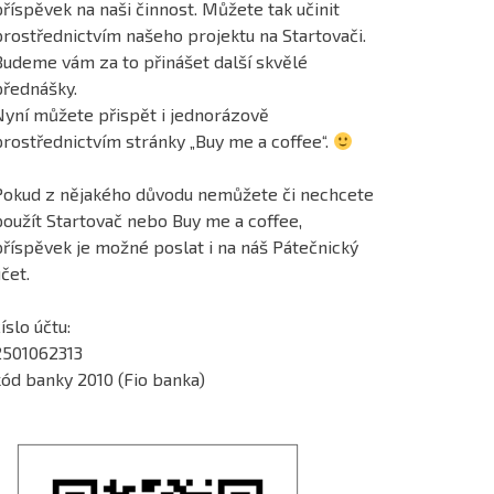
říspěvek na naši činnost. Můžete tak učinit
prostřednictvím našeho projektu na Startovači.
Budeme vám za to přinášet další skvělé
přednášky.
Nyní můžete přispět i jednorázově
prostřednictvím stránky „Buy me a coffee“.
Pokud z nějakého důvodu nemůžete či nechcete
použít Startovač nebo Buy me a coffee,
příspěvek je možné poslat i na náš Pátečnický
čet.
íslo účtu:
2501062313
kód banky 2010 (Fio banka)