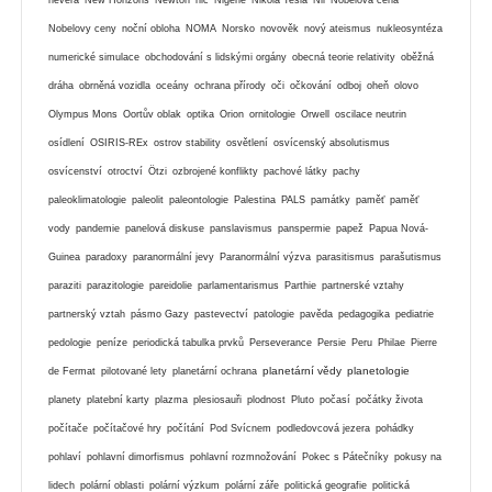
Nobelovy ceny
noční obloha
NOMA
Norsko
novověk
nový ateismus
nukleosyntéza
numerické simulace
obchodování s lidskými orgány
obecná teorie relativity
oběžná
dráha
obrněná vozidla
oceány
ochrana přírody
oči
očkování
odboj
oheň
olovo
Olympus Mons
Oortův oblak
optika
Orion
ornitologie
Orwell
oscilace neutrin
osídlení
OSIRIS-REx
ostrov stability
osvětlení
osvícenský absolutismus
osvícenství
otroctví
Ötzi
ozbrojené konflikty
pachové látky
pachy
paleoklimatologie
paleolit
paleontologie
Palestina
PALS
památky
paměť
paměť
vody
pandemie
panelová diskuse
panslavismus
panspermie
papež
Papua Nová-
Guinea
paradoxy
paranormální jevy
Paranormální výzva
parasitismus
parašutismus
paraziti
parazitologie
pareidolie
parlamentarismus
Parthie
partnerské vztahy
partnerský vztah
pásmo Gazy
pastevectví
patologie
pavěda
pedagogika
pediatrie
pedologie
peníze
periodická tabulka prvků
Perseverance
Persie
Peru
Philae
Pierre
planetární vědy
planetologie
de Fermat
pilotované lety
planetární ochrana
planety
platební karty
plazma
plesiosauři
plodnost
Pluto
počasí
počátky života
počítače
počítačové hry
počítání
Pod Svícnem
podledovcová jezera
pohádky
pohlaví
pohlavní dimorfismus
pohlavní rozmnožování
Pokec s Pátečníky
pokusy na
lidech
polární oblasti
polární výzkum
polární záře
politická geografie
politická