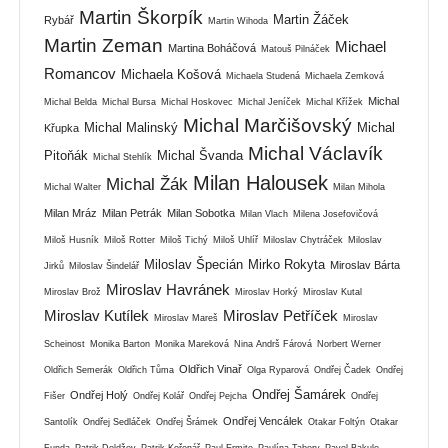
Martin Škorpík
Martin Žáček
Rybář
Martin Wihoda
Martin Zeman
Michael
Martina Boháčová
Matouš Pilnáček
Romancov
Michaela Košová
Michaela Studená
Michaela Zemková
Michal
Michal Belda
Michal Bursa
Michal Hoskovec
Michal Jeníček
Michal Křížek
Michal Marčišovský
Michal Malinský
Michal
Křupka
Michal Václavík
Pitoňák
Michal Švanda
Michal Stehlík
Milan Halousek
Michal Žák
Michal Walter
Milan Mihola
Milan Mráz
Milan Petrák
Milan Sobotka
Milan Vlach
Milena Josefovičová
Miloš Husník
Miloš Rotter
Miloš Tichý
Miloš Uhlíř
Miloslav Chytráček
Miloslav
Miloslav Špecián
Mirko Rokyta
Miroslav Bárta
Jirků
Miloslav Šindelář
Miroslav Havránek
Miroslav Brož
Miroslav Horký
Miroslav Kutal
Miroslav Kutílek
Miroslav Petříček
Miroslav Mareš
Miroslav
Scheinost
Monika Barton
Monika Mareková
Nina Andrš Fárová
Norbert Werner
Oldřich Vinař
Oldřich Semerák
Oldřich Tůma
Olga Ryparová
Ondřej Čadek
Ondřej
Ondřej Šamárek
Ondřej Holý
Fišer
Ondřej Kolář
Ondřej Pejcha
Ondřej
Ondřej Vencálek
Santolík
Ondřej Sedláček
Ondřej Šrámek
Otakar Foltýn
Otakar
Funda
Patrik Doldžev
Patrik Kořenář
Paul Ermite
Paulína Tabery
Pavel Bakule