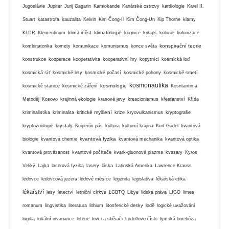
Jugoslávie
Jupiter
Jurij Gagarin
Kamiokande
Kanárské ostrovy
kardiologie
Karel II.
Stuart
katastrofa
kauzalita
Kelvin
Kim Čong-Il
Kim Čong-Un
Kip Thorne
klamy
klimatologie
KLDR
Klementinum
klima měst
kognice
kolaps
kolonie
kolonizace
konspirační teorie
kombinatorika
komety
komunikace
komunismus
konce světa
konstrukce
kooperace
kooperativita
kooperativní hry
kopytníci
kosmická loď
kosmická síť
kosmické lety
kosmické počasí
kosmické pohony
kosmické smetí
kosmonautika
kosmologie
kosmické stanice
kosmické záření
Kosntantin a
Metoděj
Kosovo
krajinná ekologie
krasové jevy
kreacionismus
křesťanství
Křída
kritické myšlení
kriminalistika
kriminalita
krize
kryovulkanismus
kryptografie
kryptozoologie
krystaly
Kuiperův pás
kultura
kulturní krajina
Kurt Gödel
kvantová
kvantová fyzika
biologie
kvantová chemie
kvantová mechanika
kvantová optika
kvantová provázanost
kvantové počítače
kvark-gluonové plazma
kvasary
Kyros
Veliký
Lajka
laserová fyzika
lasery
láska
Latinská Amerika
Lawrence Krauss
ledovce
ledovcová jezera
ledové měsíce
legenda
legislativa
lékařská etika
lékařství
lesy
letectví
letniční církve
LGBTQ
Libye
lidská práva
LIGO
limes
romanum
lingvistika
literatura
lithium
litosferické desky
lodě
logické uvažování
logika
lokální invariance
loterie
lovci a sběrači
Ludolfovo číslo
lymská borelióza