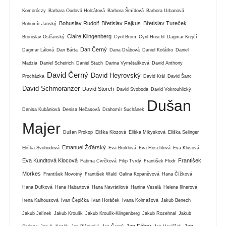
Komoróczy
Barbara Oudová Holcátová
Barbora Šmídová
Barbora Urbanová
Bohuslav Rudolf
Břetislav Fajkus
Břetislav Tureček
Bohumír Janský
Claire Klingenberg
Bronislav Ostřanský
Cyril Brom
Cyril Hoschl
Dagmar Krejčí
Dan Černý
Dagmar Lálová
Dan Bárta
Dana Drábová
Daniel Koťátko
Daniel
Madzia
Daniel Scheirich
Daniel Stach
Darina Vymětalíková
David Anthony
David Černý
David Heyrovský
Procházka
David Král
David Šanc
David Schmoranzer
David Storch
David Svoboda
David Vokrouhlický
Dušan
Denisa Kubániová
Denisa Nečasová
Drahomír Suchánek
Majer
Dušan Prokop
Eliška Klozová
Eliška Mikysková
Eliška Selinger
Emanuel Žďárský
Eliška Svobodová
Eva Broklová
Eva Höschlová
Eva Klusová
Eva Kundtová Klocová
František
Fatima Cvrčková
Filip Tvrdý
František Flodr
Morkes
František Novotný
František Wald
Galina Kopaněvová
Hana Čížková
Hana Dufková
Hana Habartová
Hana Navrátilová
Hanina Veselá
Helena Illnerová
Irena Kalhousová
Ivan Čepička
Ivan Horáček
Ivana Kolmašová
Jakub Benech
Jakub Jelínek
Jakub Kroulík
Jakub Kroulík-Klingenberg
Jakub Rozehnal
Jakub
Jan Fábry
Jan