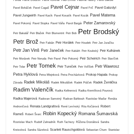
Pavel Cejnar
Pavel Gabzdyl
Pavel Boháček
Pavel Cagaš
Pavel Frič
Pavel Materna
Pavel Jungwirth
Pavel Kasík
Pavel Kosatík
Pavel Kozák
Peter Zamarovský
Pavel Pokorný
Pavel Stopka
Pavel Váňa
Pavol Bargár
Petr Brodský
Petr Bakalář
Petr Blažek
Petr Blumentrit
Petr Bob
Petr Brož
Petr Horálek
Petr Fabián
Petr Houdek
Petr Jan Juračka
Petr Jan Vinš
Petr Janeček
Petr Kulhánek
Petr Kabáth
Petr Koubský
Petr Scheirich
Petr Morávek
Petr Neruda
Petr Pavel
Petr Pokorný
Petr Slavíček
Petr Tomek
Petr Wawrosz
Petr Tureček
Petr Tolar
Petr Voříšek
Petra Hyklová
Prokop Hapala
Petra Mlejnková
Petra Procházková
Prokop
Radek Mikoláš
Radek Žemlička
Závada
Radek Mikulášek
Radek Ptáček
Radim Valenčík
Radka Kellnerová
Radka Kremlíková Pourová
Radka Majerová
Radovan Samotný
Radvan Bahbouh
Rastislav Maďar
Renáta
Renata Landgrafová
Robert
Androvičová
René Levínský
Rita Kočárová
Robin Kopecký
Romana Šumavská
Rameš
Robert Švarc
Rostislav Mach
Rudolf Zahradník
Ruth Tachezy
Růžena Dostálová
Sandra
Scarlett Rauschgoldová
Kreisslová
Sandra Sázelová
Sebastian Chum
Stanislav