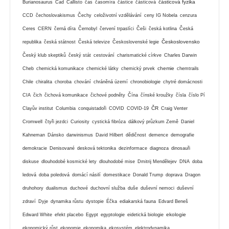
částicová fyzika
Burianosaurus
Čad
Callisto
čas
časomíra
částice
částicová
CCD
čechoslovakismus
Čechy
celoživotní vzdělávání
ceny IG Nobela
cenzura
Ceres
CERN
černá díra
Černobyl
červení trpaslíci
Češi
česká kotlina
Česká
Československo
republika
česká státnost
Česká televize
Československé legie
Český klub skeptiků
český stát
cestování
charismatické církve
Charles Darwin
chemie
Cheb
chemická komunikace
chemické látky
chemický prvek
chemtrails
Chile
chiralita
choroba
chování
chráněná území
chronobiologie
chytré domácnosti
CIA
čich
čichová komunikace
čichové podněty
Čína
čínské kroužky
čísla
číslo Pí
ČR
Clayův institut
Columbia
conquistadoři
COVID
COVID-19
Craig Venter
Cromwell
čtyři jezdci
Curiosity
cystická fibróza
dálkový průzkum Země
Daniel
Kahneman
Dánsko
darwinismus
David Hilbert
dědičnost
demence
demografie
demokracie
Denisované
desková tektonika
dezinformace
diagnoza
dinosauři
diskuse
dlouhodobé kosmické lety
dlouhodobé mise
Dmitrij Mendělejev
DNA
doba
ledová
doba poledová
domácí násilí
domestikace
Donald Trump
doprava
Dragon
druhohory
dualismus
duchové
duchovní služba
duše
duševní nemoci
duševní
zdraví
Dyje
dynamika růstu
dystopie
Éčka
ediakarská fauna
Edvard Beneš
ekologie
Edward White
efekt placebo
Egypt
egyptologie
eidetická biologie
ekonomický růst
ekonomie
ekonomika
ekosystém
elektrodynamika