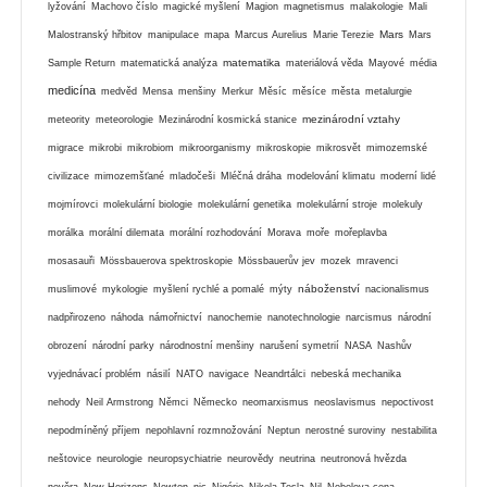
lyžování
Machovo číslo
magické myšlení
Magion
magnetismus
malakologie
Mali
Mars
Malostranský hřbitov
manipulace
mapa
Marcus Aurelius
Marie Terezie
Mars
matematika
Sample Return
matematická analýza
materiálová věda
Mayové
média
medicína
medvěd
Mensa
menšiny
Merkur
Měsíc
měsíce
města
metalurgie
mezinárodní vztahy
meteority
meteorologie
Mezinárodní kosmická stanice
migrace
mikrobi
mikrobiom
mikroorganismy
mikroskopie
mikrosvět
mimozemské
civilizace
mimozemšťané
mladočeši
Mléčná dráha
modelování klimatu
moderní lidé
mojmírovci
molekulární biologie
molekulární genetika
molekulární stroje
molekuly
morálka
morální dilemata
morální rozhodování
Morava
moře
mořeplavba
mosasauři
Mössbauerova spektroskopie
Mössbauerův jev
mozek
mravenci
náboženství
muslimové
mykologie
myšlení rychlé a pomalé
mýty
nacionalismus
nadpřirozeno
náhoda
námořnictví
nanochemie
nanotechnologie
narcismus
národní
obrození
národní parky
národnostní menšiny
narušení symetrií
NASA
Nashův
vyjednávací problém
násilí
NATO
navigace
Neandrtálci
nebeská mechanika
nehody
Neil Armstrong
Němci
Německo
neomarxismus
neoslavismus
nepoctivost
nepodmíněný příjem
nepohlavní rozmnožování
Neptun
nerostné suroviny
nestabilita
neštovice
neurologie
neuropsychiatrie
neurovědy
neutrina
neutronová hvězda
nevěra
New Horizons
Newton
nic
Nigérie
Nikola Tesla
Nil
Nobelova cena