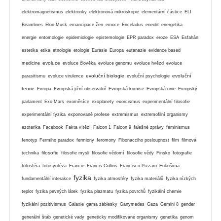
elektromagnetismus
elektronky
elektronová mikroskopie
elementární částice
ELI
Beamlines
Elon Musk
emancipace žen
emoce
Enceladus
eneolit
energetika
energie
entomologie
epidemiologie
epistemologie
EPR paradox
eroze
ESA
Esfahán
estetika
etika
etnologie
etologie
Eurasie
Europa
eutanazie
evidence based
evoluce
medicine
evoluce člověka
evoluce genomu
evoluce hvězd
evoluce
evoluční biologie
evoluční
parasitismu
evoluce virulence
evoluční psychologie
teorie
Evropa
Evropská jižní observatoř
Evropská komise
Evropská unie
Evropský
parlament
Exo Mars
exoměsíce
exoplanety
exorcismus
experimentální filosofie
experimentální fyzika
exponované profese
extremismus
extremofilní organismy
ezoterika
Facebook
Fakta vítězí
Falcon 1
Falcon 9
falešné zprávy
feminismus
fenotyp
Fermiho paradox
fermiony
feromony
Fibonacciho posloupnost
film
filmová
filosofie
technika
filosofie mysli
filosofie vědomí
filosofie vědy
Finsko
fotografie
fotosféra
fotosyntéza
Francie
Francis Collins
Francisco Pizzaro
Fukušima
fyzika
fundamentální interakce
fyzika atmosféry
fyzika materiálů
fyzika nízkých
teplot
fyzika pevných látek
fyzika plazmatu
fyzika povrchů
fyzikální chemie
fyzikální pozitivismus
Galaxie
gama záblesky
Ganymedes
Gaza
Gemini 8
gender
generální štáb
genetické vady
geneticky modifikované organismy
genetika
genom