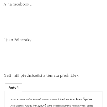
A na facebooku
I jako Pátečníky
Naši milí přednášející a témata přednášek
Autoři
Aleš Špičák
Aleš Kuběna
Adam Hradilek
Adéla Šimková
Alena Lehnerová
Anetta Pierzynová
Aleš Stuchlík
Anna Pospěch Durnová
Antonín Vítek
Balász