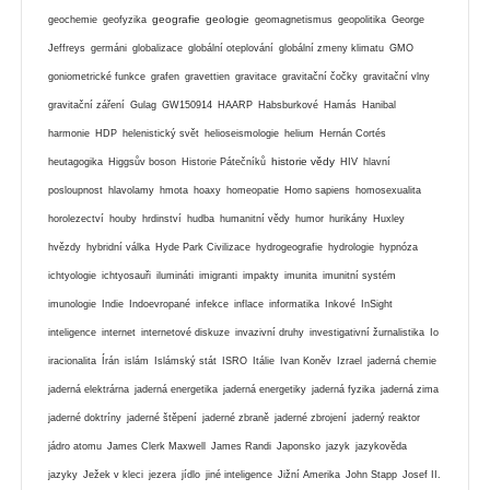
geografie
geologie
geochemie
geofyzika
geomagnetismus
geopolitika
George
Jeffreys
germáni
globalizace
globální oteplování
globální zmeny klimatu
GMO
goniometrické funkce
grafen
gravettien
gravitace
gravitační čočky
gravitační vlny
gravitační záření
Gulag
GW150914
HAARP
Habsburkové
Hamás
Hanibal
harmonie
HDP
helenistický svět
helioseismologie
helium
Hernán Cortés
historie vědy
heutagogika
Higgsův boson
Historie Pátečníků
HIV
hlavní
posloupnost
hlavolamy
hmota
hoaxy
homeopatie
Homo sapiens
homosexualita
horolezectví
houby
hrdinství
hudba
humanitní vědy
humor
hurikány
Huxley
hvězdy
hybridní válka
Hyde Park Civilizace
hydrogeografie
hydrologie
hypnóza
ichtyologie
ichtyosauři
ilumináti
imigranti
impakty
imunita
imunitní systém
imunologie
Indie
Indoevropané
infekce
inflace
informatika
Inkové
InSight
inteligence
internet
internetové diskuze
invazivní druhy
investigativní žurnalistika
Io
iracionalita
Írán
islám
Islámský stát
ISRO
Itálie
Ivan Koněv
Izrael
jaderná chemie
jaderná elektrárna
jaderná energetika
jaderná energetiky
jaderná fyzika
jaderná zima
jaderné doktríny
jaderné štěpení
jaderné zbraně
jaderné zbrojení
jaderný reaktor
jádro atomu
James Clerk Maxwell
James Randi
Japonsko
jazyk
jazykověda
jazyky
Ježek v kleci
jezera
jídlo
jiné inteligence
Jižní Amerika
John Stapp
Josef II.