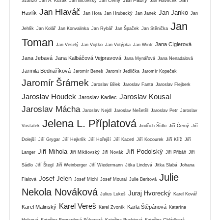
Szánzo
Jan A. Kozák
Jan Bičovský
Jan Černý
Jan Havlíček
Jan Hlaváč
Jan Janko
Havlík
Jan Hora
Jan Hrubecký
Jan Janek
Jan
Jan
Jehlík
Jan Kolář
Jan Konvalinka
Jan Rybář
Jan Špaček
Jan Stěnička
Toman
Jana Cíglerová
Jan Veselý
Jan Vojtko
Jan Votýpka
Jan Wintr
Jana Jebavá
Jana Kalbáčová Vejpravová
Jana Mynářová
Jana Nenadalová
Jarmila Bednaříková
Jaromír Beneš
Jaromír Jedlička
Jaromír Kopeček
Jaromír Šrámek
Jaroslav Bílek
Jaroslav Fanta
Jaroslav Flejberk
Jaroslav Houdek
Jaroslav Kousal
Jaroslav Kadlec
Jaroslav Mácha
Jaroslav Nejdl
Jaroslav Nešetřil
Jaroslav Petr
Jaroslav
Jelena L. Příplatová
Vostatek
Jindřich Šídlo
Jiří Černý
Jiří
Dolejší
Jiří Grygar
Jiří Hejkrlík
Jiří Hořejší
Jiří Kacetl
Jiří Kocourek
Jiří Kříž
Jiří
Jiří Mihola
Jiří Podolský
Langer
Jiří Mikšovský
Jiří Novák
Jiří Přibáň
Jiří
Sádlo
Jiří Štegl
Jiří Weinberger
Jiří Wiedermann
Jitka Lindová
Jitka Slabá
Johana
Julie
Josef Jelen
Fialová
Josef Michl
Josef Moural
Julie Beritová
Nekola Nováková
Juraj Hvorecký
Julius Lukeš
Karel Kovář
Karel Vereš
Karel Malinský
Karla Štěpánová
Karel Zvoník
Katarína
Holcová
Kateřina Bernardová Sýkorová
Kateřina Buchtová
Kateřina Chládková