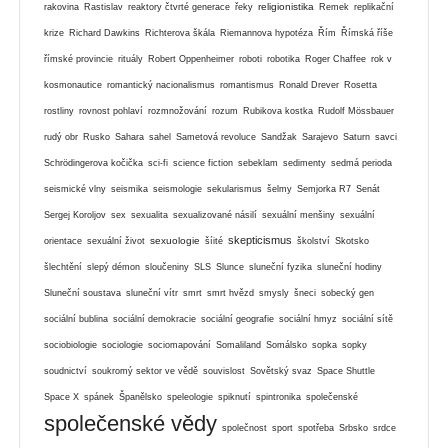
religionistika
rakovina
Rastislav
reaktory čtvrté generace
řeky
Remek
replikační
krize
Richard Dawkins
Richterova škála
Riemannova hypotéza
Řím
Římská říše
římské provincie
rituály
Robert Oppenheimer
roboti
robotika
Roger Chaffee
rok v
kosmonautice
romantický nacionalismus
romantismus
Ronald Drever
Rosetta
rostliny
rovnost pohlaví
rozmnožování
rozum
Rubikova kostka
Rudolf Mössbauer
rudý obr
Rusko
Sahara
sahel
Sametová revoluce
Sandžak
Sarajevo
Saturn
savci
Schrödingerova kočička
sci-fi
science fiction
sebeklam
sedimenty
sedmá perioda
seismické vlny
seismika
seismologie
sekularismus
šelmy
Semjorka R7
Senát
Sergej Koroljov
sex
sexualita
sexualizované násilí
sexuální menšiny
sexuální
skepticismus
sexuologie
orientace
sexuální život
šíité
školství
Skotsko
šlechtění
slepý démon
sloučeniny
SLS
Slunce
sluneční fyzika
sluneční hodiny
Sluneční soustava
sluneční vítr
smrt
smrt hvězd
smysly
šneci
sobecký gen
sociální bublina
sociální demokracie
sociální geografie
sociální hmyz
sociální sítě
sociobiologie
sociologie
sociomapování
Somaliland
Somálsko
sopka
sopky
soudnictví
soukromý sektor ve vědě
souvislost
Sovětský svaz
Space Shuttle
Space X
spánek
Španělsko
speleologie
spiknutí
spintronika
společenské
společenské vědy
společnost
sport
spotřeba
Srbsko
srdce