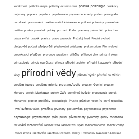
politika
politologie
korektnost
politická mapa
politický extremismus
polokovy
polymery
poprava
populace
popularizace
popularizace vědy
porfen
pornografie
porodnost
porozumění
posttraumatická intervence
potkani
potraviny
poválečná
politika
pověry
povodně
požáry
poznání
Praha
prameny
práva dětí
práva žen
práva zvířat
pravěk
pravice
právo
pravopis
Pražský hrad
Přední východ
předpověď počasí
předpovědi
předvolební průzkumy
prekambrium
Přemyslovci
presokratici
přetížení
prevence
prezident
příběhy
přílivové vlny
primární okruh
primatologie
princip neurčitosti
příroda
přírodní archivy
přírodní katastrofy
přírodní
přírodní vědy
látky
přírodní výběr
přistání na Měsíci
program Apollo
problém intence
problémy milénia
program Gemini
program
Mercury
projekt Manhattan
projekt Záře
proměnné hvězdy
propaganda
prorok
Mohamed
prostor
protilátky
protistologie
Prusko
průzkum vesmíru
první republika
První světová válka
prvočísla
prvohory
pseudověda
psychedelika
psychiatrie
psychologie
psychoterapie
ptáci
pulsar
původ hmoty
pyramidy
qubity
racionalita
racionální rozhodování
radioaktivita
radioaktivní spad
radioastronomie
radioteleskop
Rainer Weiss
raketoplán
raketová technika
rakety
Rakousko
Rakousko-Uhersko