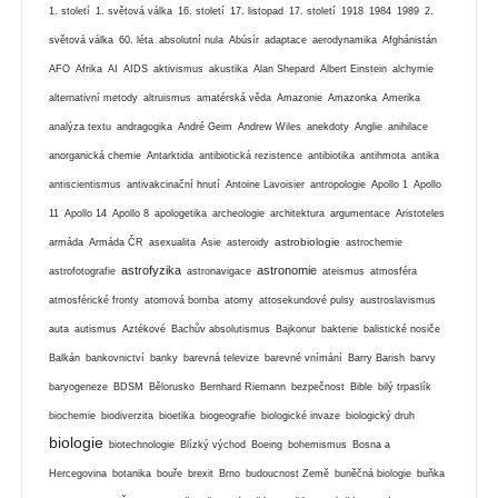
1. století
1. světová válka
16. století
17. listopad
17. století
1918
1984
1989
2.
světová válka
60. léta
absolutní nula
Abúsír
adaptace
aerodynamika
Afghánistán
AFO
Afrika
AI
AIDS
aktivismus
akustika
Alan Shepard
Albert Einstein
alchymie
alternativní metody
altruismus
amatérská věda
Amazonie
Amazonka
Amerika
analýza textu
andragogika
André Geim
Andrew Wiles
anekdoty
Anglie
anihilace
anorganická chemie
Antarktida
antibiotická rezistence
antibiotika
antihmota
antika
antiscientismus
antivakcinační hnutí
Antoine Lavoisier
antropologie
Apollo 1
Apollo
11
Apollo 14
Apollo 8
apologetika
archeologie
architektura
argumentace
Aristoteles
astrobiologie
armáda
Armáda ČR
asexualita
Asie
asteroidy
astrochemie
astrofyzika
astronomie
astrofotografie
astronavigace
ateismus
atmosféra
atmosférické fronty
atomová bomba
atomy
attosekundové pulsy
austroslavismus
auta
autismus
Aztékové
Bachův absolutismus
Bajkonur
bakterie
balistické nosiče
Balkán
bankovnictví
banky
barevná televize
barevné vnímání
Barry Barish
barvy
baryogeneze
BDSM
Bělorusko
Bernhard Riemann
bezpečnost
Bible
bilý trpaslík
biochemie
biodiverzita
bioetika
biogeografie
biologické invaze
biologický druh
biologie
biotechnologie
Blízký východ
Boeing
bohemismus
Bosna a
Hercegovina
botanika
bouře
brexit
Brno
budoucnost Země
buněčná biologie
buňka