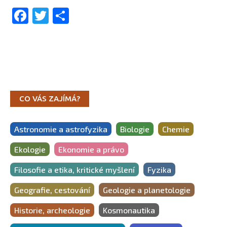
Facebook
Twitter
Share
CO VÁS ZAJÍMÁ?
Astronomie a astrofyzika
Biologie
Chemie
Ekologie
Ekonomie a právo
Filosofie a etika, kritické myšlení
Fyzika
Geografie, cestování
Geologie a planetologie
Historie, archeologie
Kosmonautika