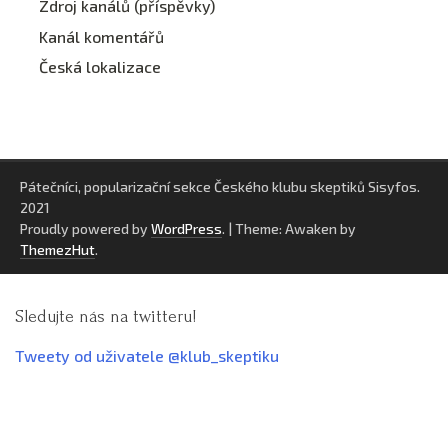
Zdroj kanálů (příspěvky)
Kanál komentářů
Česká lokalizace
Pátečníci, popularizační sekce Českého klubu skeptiků Sisyfos.
2021
Proudly powered by
WordPress
.
|
Theme: Awaken by
ThemezHut
.
Sledujte nás na twitteru!
Tweety od uživatele @klub_skeptiku