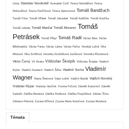
Stanislav Vosolsobě
Lhota
Svatopluk Civiš
Tereza Nekolářová
Tereza
Tomáš Bandžuch
Nekovářová
Tereza Pavlíčková
Tereza Spencerová
Tomáš Fürst
Tomáš Hříbek
Tomáš Jakoubek
Tomáš Koblížek
Tomáš Kosička
Tomáš
Tomáš Mančal
Tomáš Moravec
Tomáš Lebeda
Petrásek
Tomáš Radil
Tomáš Přibyl
Václav Bára
Václav
Bělohradský
Václav Fanta
Václav Láska
Václav Pačes
Vendula Lužná
Věra
Milotová
Věra Schiffová
Veronika Gvoždíková Javůrková
Veronika Křesťanová
Vítězslav Škorpík
Viktor Černý
Vít Straka
Vítězslav Švejdar
Vladimír
Vladimír
Vladimír Socha
Krylov
Vladimír Kusbach
Vladimír Šiška
Wagner
Vojtěch Novotný
Vlasta Štekrová
Vojen Ložek
Vojtěch Barták
Vratislav Rýpar
Vratislav Vaníček
Yvonna Fričová
Zdeněk Kratochvíl
Zdeněk
Zadražil
Zdeňka Bendová
Zdeňka Petáková
Zdeňka Pospíšilová
Zdislav Šíma
Zdislava Pokorná
Zuzana Kříhová
Zuzana Marie Kostićová
Zuzana Musilová
Témata