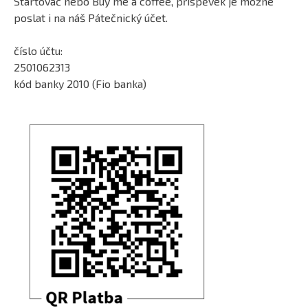
Startovač nebo Buy me a coffee, příspěvek je možné
poslat i na náš Pátečnický účet.
číslo účtu:
2501062313
kód banky 2010 (Fio banka)