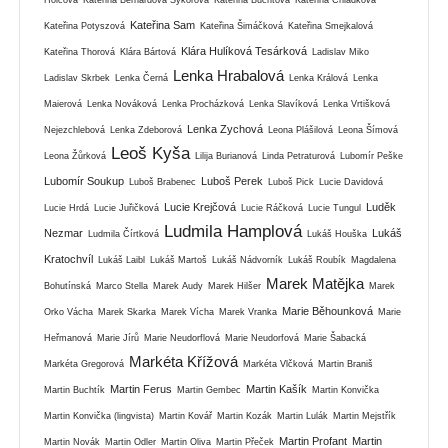
Kateřina Sam
Kateřina Potyszová
Kateřina Šimáčková
Kateřina Smejkalová
Klára Hulíková Tesárková
Kateřina Thorová
Klára Bártová
Ladislav Miko
Lenka Hrabalová
Ladislav Skrbek
Lenka Černá
Lenka Králová
Lenka
Maierová
Lenka Nováková
Lenka Procházková
Lenka Slavíková
Lenka Vrtišková
Lenka Zychová
Nejezchlebová
Lenka Zdeborová
Leona Plášilová
Leona Šímová
Leoš Kyša
Leona Žůrková
Lilija Burianová
Linda Petraturová
Lubomír Peške
Lubomír Soukup
Luboš Perek
Luboš Brabenec
Luboš Pick
Lucie Davidová
Lucie Krejčová
Luděk
Lucie Hrdá
Lucie Juřičková
Lucie Ráčková
Lucie Tungul
Ludmila Hamplová
Nezmar
Lukáš
Ludmila Čírtková
Lukáš Houška
Kratochvíl
Lukáš Laibl
Lukáš Martoš
Lukáš Nádvorník
Lukáš Roubík
Magdalena
Marek Matějka
Bohutínská
Marco Stella
Marek Audy
Marek Hilšer
Marek
Marie Běhounková
Orko Vácha
Marek Skarka
Marek Vícha
Marek Vranka
Marie
Heřmanová
Marie Jírů
Marie Neudorflová
Marie Neudorfová
Marie Šabacká
Markéta Křížová
Markéta Gregorová
Markéta Vlčková
Martin Braniš
Martin Ferus
Martin Kašík
Martin Buchtík
Martin Gembec
Martin Konvička
Martin Konvička (lingvista)
Martin Kovář
Martin Kozák
Martin Lulák
Martin Mejstřík
Martin Profant
Martin
Martin Novák
Martin Odler
Martin Oliva
Martin Přeček