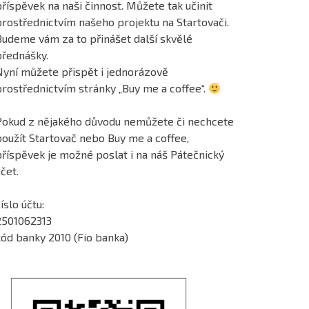
říspěvek na naši činnost. Můžete tak učinit
prostřednictvím našeho projektu na Startovači.
Budeme vám za to přinášet další skvělé
přednášky.
Nyní můžete přispět i jednorázově
prostřednictvím stránky „Buy me a coffee“.
Pokud z nějakého důvodu nemůžete či nechcete
použít Startovač nebo Buy me a coffee,
příspěvek je možné poslat i na náš Pátečnický
čet.
íslo účtu:
2501062313
kód banky 2010 (Fio banka)