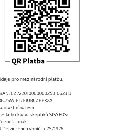
Údaje pro mezinárodní platbu:
IBAN: CZ7220100000002501062313
BIC/SWIFT: FIOBCZPPXXX
Kontaktní adresa
Českého klubu skeptiků SISYFOS:
Zdeněk Jonák
U Dejvického rybníčku 25/1976