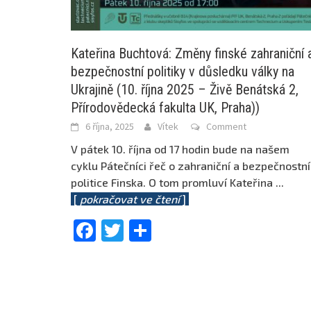
Kateřina Buchtová: Změny finské zahraniční 
bezpečnostní politiky v důsledku války na
Ukrajině (10. října 2025 – Živě Benátská 2,
Přírodovědecká fakulta UK, Praha))
6 října, 2025
Vítek
Comment
V pátek 10. října od 17 hodin bude na našem
cyklu Pátečníci řeč o zahraniční a bezpečnostní
politice Finska. O tom promluví Kateřina
...
[
pokračovat ve čtení
]
Facebook
Twitter
Share