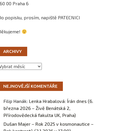
160 00 Praha 6
Do popisku, prosím, napiště PATECNICI
Děkujeme!
ARCHIVY
Archivy
NEJNOVĚJŠÍ KOMENTÁŘE
Filip Hanák
:
Lenka Hrabalová: Írán dnes (6.
března 2026 – Živě Benátská 2,
Přírodovědecká fakulta UK, Praha)
Dušan Majer – Rok 2025 v kosmonautice –
Rok kontrastů (2.1.2026 v 17:00) –