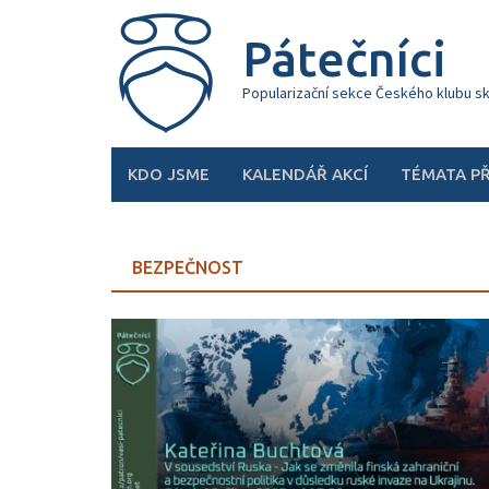
Skip
to
Pátečníci
content
Popularizační sekce Českého klubu s
KDO JSME
KALENDÁŘ AKCÍ
TÉMATA P
BEZPEČNOST