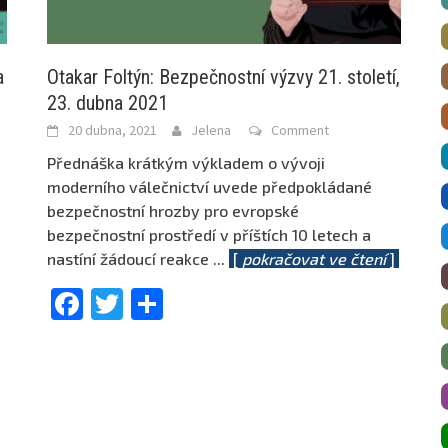
a
Otakar Foltýn: Bezpečnostní výzvy 21. století,
23. dubna 2021
20 dubna, 2021
Jelena
Comment
Přednáška krátkým výkladem o vývoji
moderního válečnictví uvede předpokládané
bezpečnostní hrozby pro evropské
bezpečnostní prostředí v příštích 10 letech a
nastíní žádoucí reakce
...
[
pokračovat ve čtení
]
Facebook
Twitter
Share