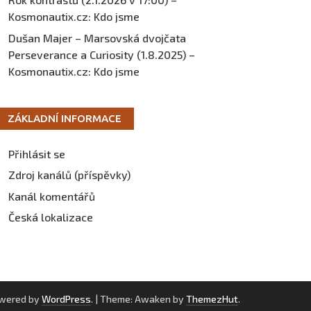
Kosmonautix.cz
:
Kdo jsme
Dušan Majer – Marsovská dvojčata
Perseverance a Curiosity (1.8.2025) –
Kosmonautix.cz
:
Kdo jsme
ZÁKLADNÍ INFORMACE
Přihlásit se
Zdroj kanálů (příspěvky)
Kanál komentářů
Česká lokalizace
owered by
WordPress
.
|
Theme: Awaken by
ThemezHut
.