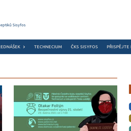
keptiků Sisyfos
ŘEDNÁŠEK
TECHNECIUM
ČKS SISYFOS
PŘISPĚJTE