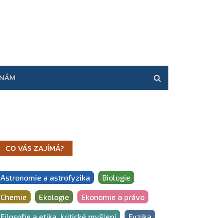
 NÁM
CO VÁS ZAJÍMÁ?
Astronomie a astrofyzika
Biologie
Chemie
Ekologie
Ekonomie a právo
Filosofie a etika, kritické myšlení
Fyzika