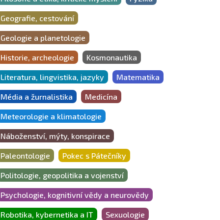
Geografie, cestování
Geologie a planetologie
Historie, archeologie
Kosmonautika
Literatura, lingvistika, jazyky
Matematika
Média a žurnalistika
Medicína
Meteorologie a klimatologie
Náboženství, mýty, konspirace
Paleontologie
Pokec s Pátečníky
Politologie, geopolitika a vojenství
Psychologie, kognitivní vědy a neurovědy
Robotika, kybernetika a IT
Sexuologie