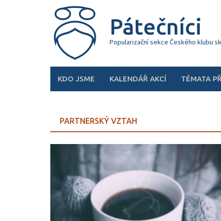
Skip
to
Pátečníci
content
Popularizační sekce Českého klubu s
KDO JSME
KALENDÁŘ AKCÍ
TÉMATA P
PARTNERSKÝ VZTAH