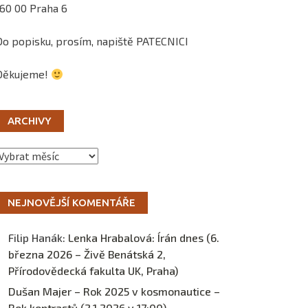
160 00 Praha 6
Do popisku, prosím, napiště PATECNICI
Děkujeme!
ARCHIVY
Archivy
NEJNOVĚJŠÍ KOMENTÁŘE
Filip Hanák
:
Lenka Hrabalová: Írán dnes (6.
března 2026 – Živě Benátská 2,
Přírodovědecká fakulta UK, Praha)
Dušan Majer – Rok 2025 v kosmonautice –
Rok kontrastů (2.1.2026 v 17:00) –