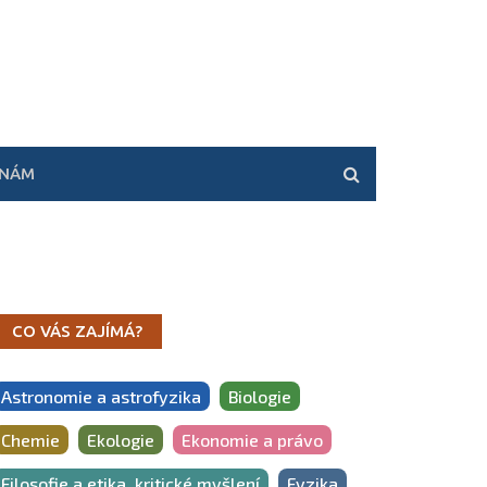
 NÁM
CO VÁS ZAJÍMÁ?
Astronomie a astrofyzika
Biologie
Chemie
Ekologie
Ekonomie a právo
Filosofie a etika, kritické myšlení
Fyzika