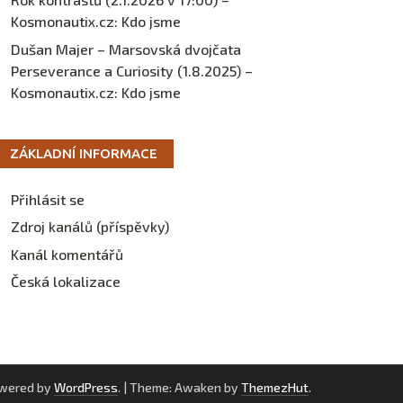
Kosmonautix.cz
:
Kdo jsme
Dušan Majer – Marsovská dvojčata
Perseverance a Curiosity (1.8.2025) –
Kosmonautix.cz
:
Kdo jsme
ZÁKLADNÍ INFORMACE
Přihlásit se
Zdroj kanálů (příspěvky)
Kanál komentářů
Česká lokalizace
owered by
WordPress
.
|
Theme: Awaken by
ThemezHut
.