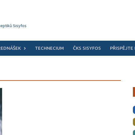
keptiků Sisyfos
ŘEDNÁŠEK
TECHNECIUM
ČKS SISYFOS
PŘISPĚJTE