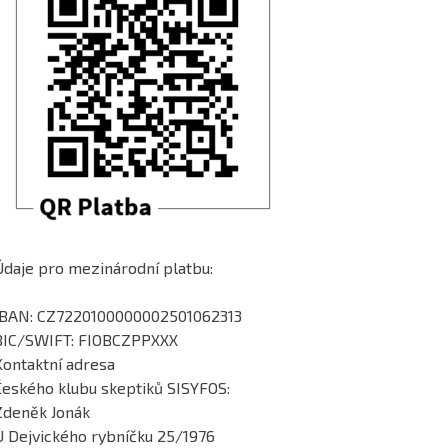
Údaje pro mezinárodní platbu:
IBAN: CZ7220100000002501062313
BIC/SWIFT: FIOBCZPPXXX
Kontaktní adresa
Českého klubu skeptiků SISYFOS:
Zdeněk Jonák
U Dejvického rybníčku 25/1976