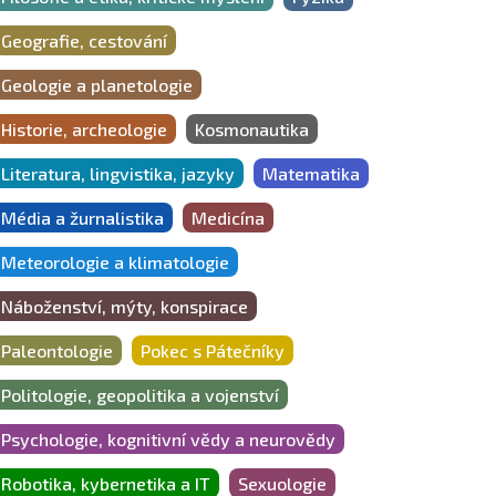
Geografie, cestování
Geologie a planetologie
Historie, archeologie
Kosmonautika
Literatura, lingvistika, jazyky
Matematika
Média a žurnalistika
Medicína
Meteorologie a klimatologie
Náboženství, mýty, konspirace
Paleontologie
Pokec s Pátečníky
Politologie, geopolitika a vojenství
Psychologie, kognitivní vědy a neurovědy
Robotika, kybernetika a IT
Sexuologie