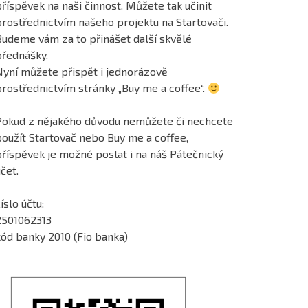
říspěvek na naši činnost. Můžete tak učinit
prostřednictvím našeho projektu na Startovači.
Budeme vám za to přinášet další skvělé
přednášky.
Nyní můžete přispět i jednorázově
prostřednictvím stránky „Buy me a coffee“.
Pokud z nějakého důvodu nemůžete či nechcete
použít Startovač nebo Buy me a coffee,
příspěvek je možné poslat i na náš Pátečnický
čet.
íslo účtu:
2501062313
kód banky 2010 (Fio banka)