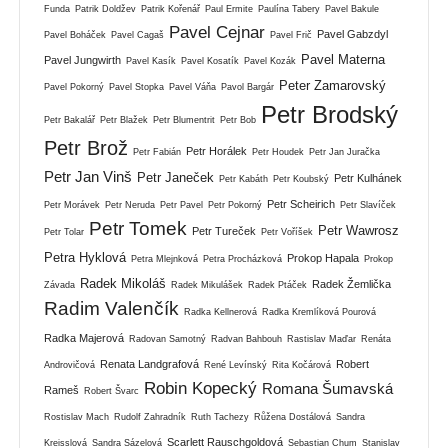
Funda
Patrik Doldžev
Patrik Kořenář
Paul Ermite
Paulína Tabery
Pavel Bakule
Pavel Cejnar
Pavel Gabzdyl
Pavel Boháček
Pavel Cagaš
Pavel Frič
Pavel Materna
Pavel Jungwirth
Pavel Kasík
Pavel Kosatík
Pavel Kozák
Peter Zamarovský
Pavel Pokorný
Pavel Stopka
Pavel Váňa
Pavol Bargár
Petr Brodský
Petr Bakalář
Petr Blažek
Petr Blumentrit
Petr Bob
Petr Brož
Petr Horálek
Petr Fabián
Petr Houdek
Petr Jan Juračka
Petr Jan Vinš
Petr Janeček
Petr Kulhánek
Petr Kabáth
Petr Koubský
Petr Scheirich
Petr Morávek
Petr Neruda
Petr Pavel
Petr Pokorný
Petr Slavíček
Petr Tomek
Petr Wawrosz
Petr Tureček
Petr Tolar
Petr Voříšek
Petra Hyklová
Prokop Hapala
Petra Mlejnková
Petra Procházková
Prokop
Radek Mikoláš
Radek Žemlička
Závada
Radek Mikulášek
Radek Ptáček
Radim Valenčík
Radka Kellnerová
Radka Kremlíková Pourová
Radka Majerová
Radovan Samotný
Radvan Bahbouh
Rastislav Maďar
Renáta
Renata Landgrafová
Robert
Androvičová
René Levínský
Rita Kočárová
Robin Kopecký
Romana Šumavská
Rameš
Robert Švarc
Rostislav Mach
Rudolf Zahradník
Ruth Tachezy
Růžena Dostálová
Sandra
Scarlett Rauschgoldová
Kreisslová
Sandra Sázelová
Sebastian Chum
Stanislav