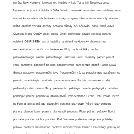
nevěra
New Horizons
Newton
nic
Nigérie
Nikola Tesla
Nil
Nobelova cena
Nobelovy ceny
noční obloha
NOMA
Norsko
novověk
nový ateismus
nukleosyntéza
numerické simulace
obchodování s lidskými orgány
obecná teorie relativity
oběžná
dráha
obrněná vozidla
oceány
ochrana přírody
oči
očkování
odboj
oheň
olovo
Olympus Mons
Oortův oblak
optika
Orion
ornitologie
Orwell
oscilace neutrin
osídlení
OSIRIS-REx
ostrov stability
osvětlení
osvícenský absolutismus
osvícenství
otroctví
Ötzi
ozbrojené konflikty
pachové látky
pachy
paleoklimatologie
paleolit
paleontologie
Palestina
PALS
památky
paměť
paměť
vody
pandemie
panelová diskuse
panslavismus
panspermie
papež
Papua Nová-
Guinea
paradoxy
paranormální jevy
Paranormální výzva
parasitismus
parašutismus
paraziti
parazitologie
pareidolie
parlamentarismus
Parthie
partnerské vztahy
partnerský vztah
pásmo Gazy
pastevectví
patologie
pavěda
pedagogika
pediatrie
pedologie
peníze
periodická tabulka prvků
Perseverance
Persie
Peru
Philae
Pierre
planetární vědy
planetologie
de Fermat
pilotované lety
planetární ochrana
planety
platební karty
plazma
plesiosauři
plodnost
Pluto
počasí
počátky života
počítače
počítačové hry
počítání
Pod Svícnem
podledovcová jezera
pohádky
pohlaví
pohlavní dimorfismus
pohlavní rozmnožování
Pokec s Pátečníky
pokusy na