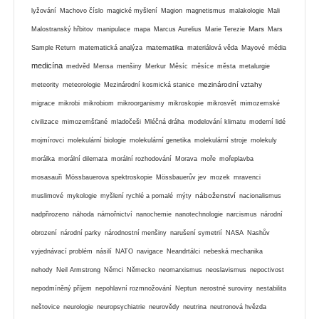
lyžování
Machovo číslo
magické myšlení
Magion
magnetismus
malakologie
Mali
Mars
Malostranský hřbitov
manipulace
mapa
Marcus Aurelius
Marie Terezie
Mars
matematika
Sample Return
matematická analýza
materiálová věda
Mayové
média
medicína
medvěd
Mensa
menšiny
Merkur
Měsíc
měsíce
města
metalurgie
mezinárodní vztahy
meteority
meteorologie
Mezinárodní kosmická stanice
migrace
mikrobi
mikrobiom
mikroorganismy
mikroskopie
mikrosvět
mimozemské
civilizace
mimozemšťané
mladočeši
Mléčná dráha
modelování klimatu
moderní lidé
mojmírovci
molekulární biologie
molekulární genetika
molekulární stroje
molekuly
morálka
morální dilemata
morální rozhodování
Morava
moře
mořeplavba
mosasauři
Mössbauerova spektroskopie
Mössbauerův jev
mozek
mravenci
náboženství
muslimové
mykologie
myšlení rychlé a pomalé
mýty
nacionalismus
nadpřirozeno
náhoda
námořnictví
nanochemie
nanotechnologie
narcismus
národní
obrození
národní parky
národnostní menšiny
narušení symetrií
NASA
Nashův
vyjednávací problém
násilí
NATO
navigace
Neandrtálci
nebeská mechanika
nehody
Neil Armstrong
Němci
Německo
neomarxismus
neoslavismus
nepoctivost
nepodmíněný příjem
nepohlavní rozmnožování
Neptun
nerostné suroviny
nestabilita
neštovice
neurologie
neuropsychiatrie
neurovědy
neutrina
neutronová hvězda