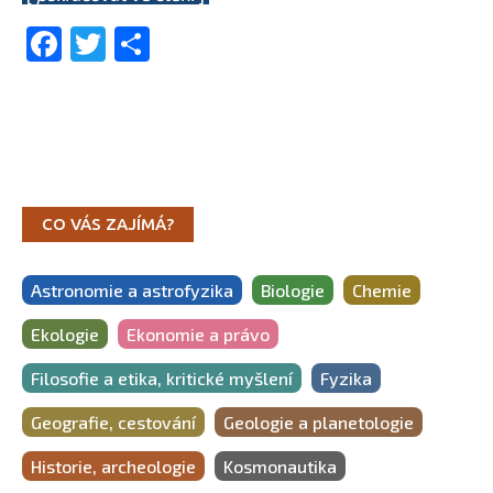
Facebook
Twitter
Share
CO VÁS ZAJÍMÁ?
Astronomie a astrofyzika
Biologie
Chemie
Ekologie
Ekonomie a právo
Filosofie a etika, kritické myšlení
Fyzika
Geografie, cestování
Geologie a planetologie
Historie, archeologie
Kosmonautika