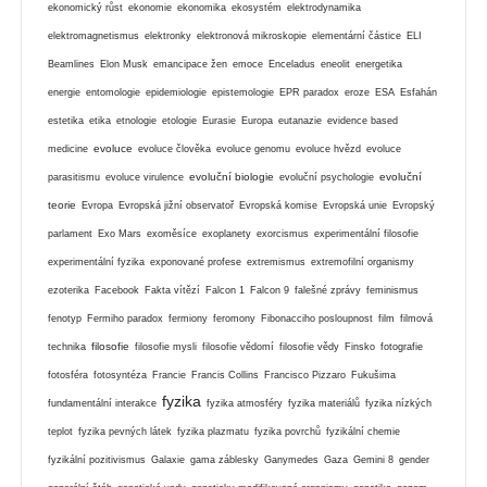
ekonomický růst
ekonomie
ekonomika
ekosystém
elektrodynamika
elektromagnetismus
elektronky
elektronová mikroskopie
elementární částice
ELI
Beamlines
Elon Musk
emancipace žen
emoce
Enceladus
eneolit
energetika
energie
entomologie
epidemiologie
epistemologie
EPR paradox
eroze
ESA
Esfahán
estetika
etika
etnologie
etologie
Eurasie
Europa
eutanazie
evidence based
evoluce
medicine
evoluce člověka
evoluce genomu
evoluce hvězd
evoluce
evoluční biologie
evoluční
parasitismu
evoluce virulence
evoluční psychologie
teorie
Evropa
Evropská jižní observatoř
Evropská komise
Evropská unie
Evropský
parlament
Exo Mars
exoměsíce
exoplanety
exorcismus
experimentální filosofie
experimentální fyzika
exponované profese
extremismus
extremofilní organismy
ezoterika
Facebook
Fakta vítězí
Falcon 1
Falcon 9
falešné zprávy
feminismus
fenotyp
Fermiho paradox
fermiony
feromony
Fibonacciho posloupnost
film
filmová
filosofie
technika
filosofie mysli
filosofie vědomí
filosofie vědy
Finsko
fotografie
fotosféra
fotosyntéza
Francie
Francis Collins
Francisco Pizzaro
Fukušima
fyzika
fundamentální interakce
fyzika atmosféry
fyzika materiálů
fyzika nízkých
teplot
fyzika pevných látek
fyzika plazmatu
fyzika povrchů
fyzikální chemie
fyzikální pozitivismus
Galaxie
gama záblesky
Ganymedes
Gaza
Gemini 8
gender