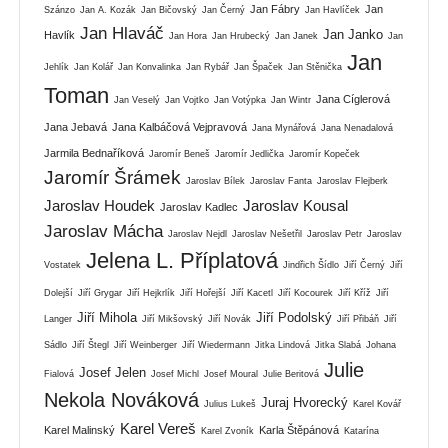
Jan Fábry
Jan
Szánzo
Jan A. Kozák
Jan Bičovský
Jan Černý
Jan Havlíček
Jan Hlaváč
Jan Janko
Havlík
Jan Hora
Jan Hrubecký
Jan Janek
Jan
Jan
Jehlík
Jan Kolář
Jan Konvalinka
Jan Rybář
Jan Špaček
Jan Stěnička
Toman
Jana Cíglerová
Jan Veselý
Jan Vojtko
Jan Votýpka
Jan Wintr
Jana Jebavá
Jana Kalbáčová Vejpravová
Jana Mynářová
Jana Nenadalová
Jarmila Bednaříková
Jaromír Beneš
Jaromír Jedlička
Jaromír Kopeček
Jaromír Šrámek
Jaroslav Bílek
Jaroslav Fanta
Jaroslav Flejberk
Jaroslav Houdek
Jaroslav Kousal
Jaroslav Kadlec
Jaroslav Mácha
Jaroslav Nejdl
Jaroslav Nešetřil
Jaroslav Petr
Jaroslav
Jelena L. Příplatová
Vostatek
Jindřich Šídlo
Jiří Černý
Jiří
Dolejší
Jiří Grygar
Jiří Hejkrlík
Jiří Hořejší
Jiří Kacetl
Jiří Kocourek
Jiří Kříž
Jiří
Jiří Mihola
Jiří Podolský
Langer
Jiří Mikšovský
Jiří Novák
Jiří Přibáň
Jiří
Sádlo
Jiří Štegl
Jiří Weinberger
Jiří Wiedermann
Jitka Lindová
Jitka Slabá
Johana
Julie
Josef Jelen
Fialová
Josef Michl
Josef Moural
Julie Beritová
Nekola Nováková
Juraj Hvorecký
Julius Lukeš
Karel Kovář
Karel Vereš
Karel Malinský
Karla Štěpánová
Karel Zvoník
Katarína