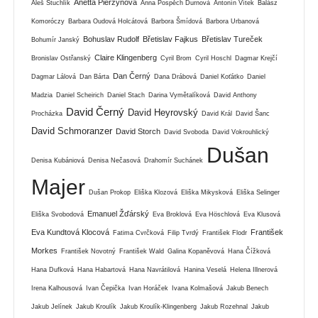
Anetta Pierzynová
Aleš Stuchlík
Anna Pospěch Durnová
Antonín Vítek
Balász
Komoróczy
Barbara Oudová Holcátová
Barbora Šmídová
Barbora Urbanová
Bohuslav Rudolf
Břetislav Fajkus
Břetislav Tureček
Bohumír Janský
Claire Klingenberg
Bronislav Ostřanský
Cyril Brom
Cyril Hoschl
Dagmar Krejčí
Dan Černý
Dagmar Lálová
Dan Bárta
Dana Drábová
Daniel Koťátko
Daniel
Madzia
Daniel Scheirich
Daniel Stach
Darina Vymětalíková
David Anthony
David Černý
David Heyrovský
Procházka
David Král
David Šanc
David Schmoranzer
David Storch
David Svoboda
David Vokrouhlický
Dušan
Denisa Kubániová
Denisa Nečasová
Drahomír Suchánek
Majer
Dušan Prokop
Eliška Klozová
Eliška Mikysková
Eliška Selinger
Emanuel Žďárský
Eliška Svobodová
Eva Broklová
Eva Höschlová
Eva Klusová
Eva Kundtová Klocová
František
Fatima Cvrčková
Filip Tvrdý
František Flodr
Morkes
František Novotný
František Wald
Galina Kopaněvová
Hana Čížková
Hana Dufková
Hana Habartová
Hana Navrátilová
Hanina Veselá
Helena Illnerová
Irena Kalhousová
Ivan Čepička
Ivan Horáček
Ivana Kolmašová
Jakub Benech
Jakub Jelínek
Jakub Kroulík
Jakub Kroulík-Klingenberg
Jakub Rozehnal
Jakub