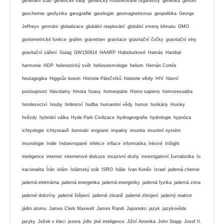
generální štáb
genetické vady
geneticky modifikované organismy
genetika
genom
geografie
geologie
geochemie
geofyzika
geomagnetismus
geopolitika
George
Jeffreys
germáni
globalizace
globální oteplování
globální zmeny klimatu
GMO
goniometrické funkce
grafen
gravettien
gravitace
gravitační čočky
gravitační vlny
gravitační záření
Gulag
GW150914
HAARP
Habsburkové
Hamás
Hanibal
harmonie
HDP
helenistický svět
helioseismologie
helium
Hernán Cortés
historie vědy
heutagogika
Higgsův boson
Historie Pátečníků
HIV
hlavní
posloupnost
hlavolamy
hmota
hoaxy
homeopatie
Homo sapiens
homosexualita
horolezectví
houby
hrdinství
hudba
humanitní vědy
humor
hurikány
Huxley
hvězdy
hybridní válka
Hyde Park Civilizace
hydrogeografie
hydrologie
hypnóza
ichtyologie
ichtyosauři
ilumináti
imigranti
impakty
imunita
imunitní systém
imunologie
Indie
Indoevropané
infekce
inflace
informatika
Inkové
InSight
inteligence
internet
internetové diskuze
invazivní druhy
investigativní žurnalistika
Io
iracionalita
Írán
islám
Islámský stát
ISRO
Itálie
Ivan Koněv
Izrael
jaderná chemie
jaderná elektrárna
jaderná energetika
jaderná energetiky
jaderná fyzika
jaderná zima
jaderné doktríny
jaderné štěpení
jaderné zbraně
jaderné zbrojení
jaderný reaktor
jádro atomu
James Clerk Maxwell
James Randi
Japonsko
jazyk
jazykověda
jazyky
Ježek v kleci
jezera
jídlo
jiné inteligence
Jižní Amerika
John Stapp
Josef II.