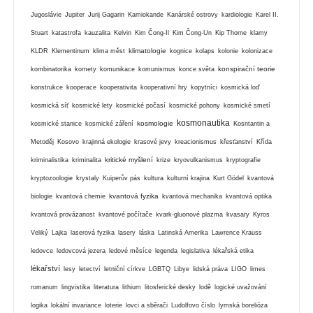
Jugoslávie
Jupiter
Jurij Gagarin
Kamiokande
Kanárské ostrovy
kardiologie
Karel II.
Stuart
katastrofa
kauzalita
Kelvin
Kim Čong-Il
Kim Čong-Un
Kip Thorne
klamy
klimatologie
KLDR
Klementinum
klima měst
kognice
kolaps
kolonie
kolonizace
konspirační teorie
kombinatorika
komety
komunikace
komunismus
konce světa
konstrukce
kooperace
kooperativita
kooperativní hry
kopytníci
kosmická loď
kosmická síť
kosmické lety
kosmické počasí
kosmické pohony
kosmické smetí
kosmonautika
kosmologie
kosmické stanice
kosmické záření
Kosntantin a
Metoděj
Kosovo
krajinná ekologie
krasové jevy
kreacionismus
křesťanství
Křída
kritické myšlení
kriminalistika
kriminalita
krize
kryovulkanismus
kryptografie
kryptozoologie
krystaly
Kuiperův pás
kultura
kulturní krajina
Kurt Gödel
kvantová
kvantová fyzika
biologie
kvantová chemie
kvantová mechanika
kvantová optika
kvantová provázanost
kvantové počítače
kvark-gluonové plazma
kvasary
Kyros
Veliký
Lajka
laserová fyzika
lasery
láska
Latinská Amerika
Lawrence Krauss
ledovce
ledovcová jezera
ledové měsíce
legenda
legislativa
lékařská etika
lékařství
lesy
letectví
letniční církve
LGBTQ
Libye
lidská práva
LIGO
limes
romanum
lingvistika
literatura
lithium
litosferické desky
lodě
logické uvažování
logika
lokální invariance
loterie
lovci a sběrači
Ludolfovo číslo
lymská borelióza