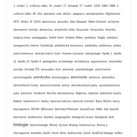
1. století
1. světová válka
16. století
17. listopad
17. století
1918
1984
1989
2.
světová válka
60. léta
absolutní nula
Abúsír
adaptace
aerodynamika
Afghánistán
AFO
Afrika
AI
AIDS
aktivismus
akustika
Alan Shepard
Albert Einstein
alchymie
alternativní metody
altruismus
amatérská věda
Amazonie
Amazonka
Amerika
analýza textu
andragogika
André Geim
Andrew Wiles
anekdoty
Anglie
anihilace
anorganická chemie
Antarktida
antibiotická rezistence
antibiotika
antihmota
antika
antiscientismus
antivakcinační hnutí
Antoine Lavoisier
antropologie
Apollo 1
Apollo
11
Apollo 14
Apollo 8
apologetika
archeologie
architektura
argumentace
Aristoteles
astrobiologie
armáda
Armáda ČR
asexualita
Asie
asteroidy
astrochemie
astrofyzika
astronomie
astrofotografie
astronavigace
ateismus
atmosféra
atmosférické fronty
atomová bomba
atomy
attosekundové pulsy
austroslavismus
auta
autismus
Aztékové
Bachův absolutismus
Bajkonur
bakterie
balistické nosiče
Balkán
bankovnictví
banky
barevná televize
barevné vnímání
Barry Barish
barvy
baryogeneze
BDSM
Bělorusko
Bernhard Riemann
bezpečnost
Bible
bilý trpaslík
biochemie
biodiverzita
bioetika
biogeografie
biologické invaze
biologický druh
biologie
biotechnologie
Blízký východ
Boeing
bohemismus
Bosna a
Hercegovina
botanika
bouře
brexit
Brno
budoucnost Země
buněčná biologie
buňka