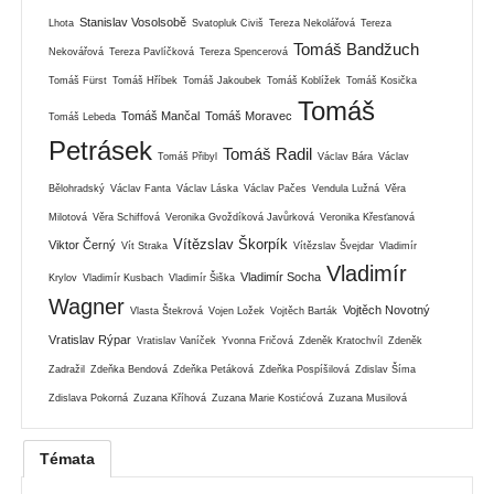
Stanislav Vosolsobě
Lhota
Svatopluk Civiš
Tereza Nekolářová
Tereza
Tomáš Bandžuch
Nekovářová
Tereza Pavlíčková
Tereza Spencerová
Tomáš Fürst
Tomáš Hříbek
Tomáš Jakoubek
Tomáš Koblížek
Tomáš Kosička
Tomáš
Tomáš Mančal
Tomáš Moravec
Tomáš Lebeda
Petrásek
Tomáš Radil
Tomáš Přibyl
Václav Bára
Václav
Bělohradský
Václav Fanta
Václav Láska
Václav Pačes
Vendula Lužná
Věra
Milotová
Věra Schiffová
Veronika Gvoždíková Javůrková
Veronika Křesťanová
Vítězslav Škorpík
Viktor Černý
Vít Straka
Vítězslav Švejdar
Vladimír
Vladimír
Vladimír Socha
Krylov
Vladimír Kusbach
Vladimír Šiška
Wagner
Vojtěch Novotný
Vlasta Štekrová
Vojen Ložek
Vojtěch Barták
Vratislav Rýpar
Vratislav Vaníček
Yvonna Fričová
Zdeněk Kratochvíl
Zdeněk
Zadražil
Zdeňka Bendová
Zdeňka Petáková
Zdeňka Pospíšilová
Zdislav Šíma
Zdislava Pokorná
Zuzana Kříhová
Zuzana Marie Kostićová
Zuzana Musilová
Témata