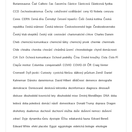
částicová fyzika
Burianosaurus
Čad
Callisto
čas
časomíra
částice
částicová
CCD
čechoslovakismus
Čechy
celoživotní vzdělávání
ceny IG Nobela
cenzura
Ceres
CERN
černá díra
Černobyl
červení trpaslíci
Češi
česká kotlina
Česká
Československo
republika
česká státnost
Česká televize
Československé legie
Český klub skeptiků
český stát
cestování
charismatické církve
Charles Darwin
chemie
Cheb
chemická komunikace
chemické látky
chemický prvek
chemtrails
Chile
chiralita
choroba
chování
chráněná území
chronobiologie
chytré domácnosti
CIA
čich
čichová komunikace
čichové podněty
Čína
čínské kroužky
čísla
číslo Pí
ČR
Clayův institut
Columbia
conquistadoři
COVID
COVID-19
Craig Venter
Cromwell
čtyři jezdci
Curiosity
cystická fibróza
dálkový průzkum Země
Daniel
Kahneman
Dánsko
darwinismus
David Hilbert
dědičnost
demence
demografie
demokracie
Denisované
desková tektonika
dezinformace
diagnoza
dinosauři
diskuse
dlouhodobé kosmické lety
dlouhodobé mise
Dmitrij Mendělejev
DNA
doba
ledová
doba poledová
domácí násilí
domestikace
Donald Trump
doprava
Dragon
druhohory
dualismus
duchové
duchovní služba
duše
duševní nemoci
duševní
zdraví
Dyje
dynamika růstu
dystopie
Éčka
ediakarská fauna
Edvard Beneš
ekologie
Edward White
efekt placebo
Egypt
egyptologie
eidetická biologie