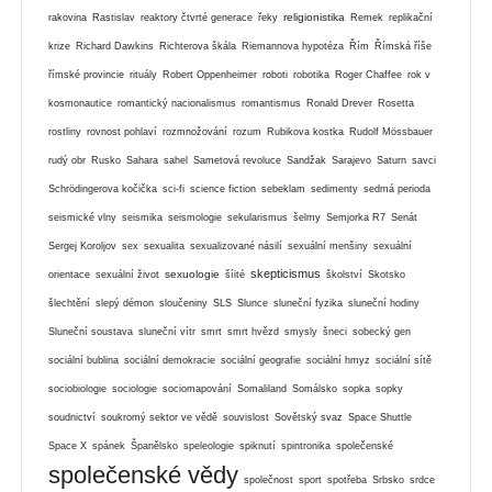
religionistika
rakovina
Rastislav
reaktory čtvrté generace
řeky
Remek
replikační
krize
Richard Dawkins
Richterova škála
Riemannova hypotéza
Řím
Římská říše
římské provincie
rituály
Robert Oppenheimer
roboti
robotika
Roger Chaffee
rok v
kosmonautice
romantický nacionalismus
romantismus
Ronald Drever
Rosetta
rostliny
rovnost pohlaví
rozmnožování
rozum
Rubikova kostka
Rudolf Mössbauer
rudý obr
Rusko
Sahara
sahel
Sametová revoluce
Sandžak
Sarajevo
Saturn
savci
Schrödingerova kočička
sci-fi
science fiction
sebeklam
sedimenty
sedmá perioda
seismické vlny
seismika
seismologie
sekularismus
šelmy
Semjorka R7
Senát
Sergej Koroljov
sex
sexualita
sexualizované násilí
sexuální menšiny
sexuální
skepticismus
sexuologie
orientace
sexuální život
šíité
školství
Skotsko
šlechtění
slepý démon
sloučeniny
SLS
Slunce
sluneční fyzika
sluneční hodiny
Sluneční soustava
sluneční vítr
smrt
smrt hvězd
smysly
šneci
sobecký gen
sociální bublina
sociální demokracie
sociální geografie
sociální hmyz
sociální sítě
sociobiologie
sociologie
sociomapování
Somaliland
Somálsko
sopka
sopky
soudnictví
soukromý sektor ve vědě
souvislost
Sovětský svaz
Space Shuttle
Space X
spánek
Španělsko
speleologie
spiknutí
spintronika
společenské
společenské vědy
společnost
sport
spotřeba
Srbsko
srdce