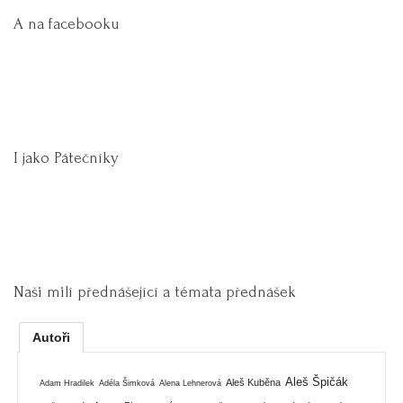
A na facebooku
I jako Pátečníky
Naši milí přednášející a témata přednášek
Autoři
Aleš Špičák
Aleš Kuběna
Adam Hradilek
Adéla Šimková
Alena Lehnerová