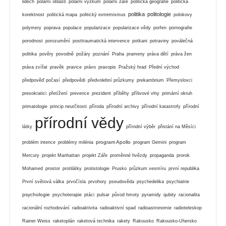
lidech
polární oblasti
polární výzkum
polární záře
politická geografie
politická
politika
politologie
korektnost
politická mapa
politický extremismus
polokovy
polymery
poprava
populace
popularizace
popularizace vědy
porfen
pornografie
porodnost
porozumění
posttraumatická intervence
potkani
potraviny
poválečná
politika
pověry
povodně
požáry
poznání
Praha
prameny
práva dětí
práva žen
práva zvířat
pravěk
pravice
právo
pravopis
Pražský hrad
Přední východ
předpověď počasí
předpovědi
předvolební průzkumy
prekambrium
Přemyslovci
presokratici
přetížení
prevence
prezident
příběhy
přílivové vlny
primární okruh
primatologie
princip neurčitosti
příroda
přírodní archivy
přírodní katastrofy
přírodní
přírodní vědy
látky
přírodní výběr
přistání na Měsíci
program Apollo
problém intence
problémy milénia
program Gemini
program
Mercury
projekt Manhattan
projekt Záře
proměnné hvězdy
propaganda
prorok
Mohamed
prostor
protilátky
protistologie
Prusko
průzkum vesmíru
první republika
První světová válka
prvočísla
prvohory
pseudověda
psychedelika
psychiatrie
psychologie
psychoterapie
ptáci
pulsar
původ hmoty
pyramidy
qubity
racionalita
racionální rozhodování
radioaktivita
radioaktivní spad
radioastronomie
radioteleskop
Rainer Weiss
raketoplán
raketová technika
rakety
Rakousko
Rakousko-Uhersko