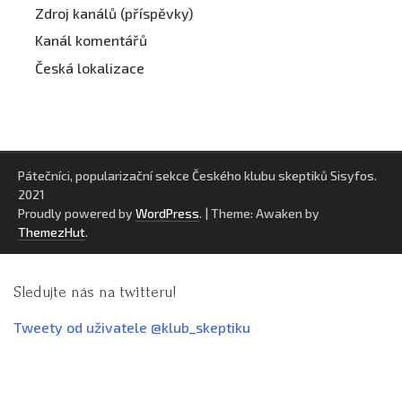
Zdroj kanálů (příspěvky)
Kanál komentářů
Česká lokalizace
Pátečníci, popularizační sekce Českého klubu skeptiků Sisyfos.
2021
Proudly powered by
WordPress
.
|
Theme: Awaken by
ThemezHut
.
Sledujte nás na twitteru!
Tweety od uživatele @klub_skeptiku