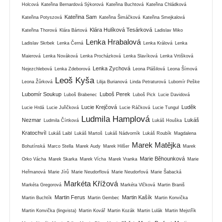
Holcová
Kateřina Bernardová Sýkorová
Kateřina Buchtová
Kateřina Chládková
Kateřina Sam
Kateřina Potyszová
Kateřina Šimáčková
Kateřina Smejkalová
Klára Hulíková Tesárková
Kateřina Thorová
Klára Bártová
Ladislav Miko
Lenka Hrabalová
Ladislav Skrbek
Lenka Černá
Lenka Králová
Lenka
Maierová
Lenka Nováková
Lenka Procházková
Lenka Slavíková
Lenka Vrtišková
Lenka Zychová
Nejezchlebová
Lenka Zdeborová
Leona Plášilová
Leona Šímová
Leoš Kyša
Leona Žůrková
Lilija Burianová
Linda Petraturová
Lubomír Peške
Lubomír Soukup
Luboš Perek
Luboš Brabenec
Luboš Pick
Lucie Davidová
Lucie Krejčová
Luděk
Lucie Hrdá
Lucie Juřičková
Lucie Ráčková
Lucie Tungul
Ludmila Hamplová
Nezmar
Lukáš
Ludmila Čírtková
Lukáš Houška
Kratochvíl
Lukáš Laibl
Lukáš Martoš
Lukáš Nádvorník
Lukáš Roubík
Magdalena
Marek Matějka
Bohutínská
Marco Stella
Marek Audy
Marek Hilšer
Marek
Marie Běhounková
Orko Vácha
Marek Skarka
Marek Vícha
Marek Vranka
Marie
Heřmanová
Marie Jírů
Marie Neudorflová
Marie Neudorfová
Marie Šabacká
Markéta Křížová
Markéta Gregorová
Markéta Vlčková
Martin Braniš
Martin Ferus
Martin Kašík
Martin Buchtík
Martin Gembec
Martin Konvička
Martin Konvička (lingvista)
Martin Kovář
Martin Kozák
Martin Lulák
Martin Mejstřík