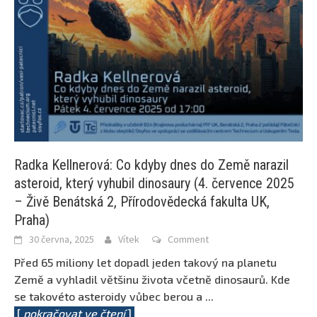
Radka Kellnerová: Co kdyby dnes do Země narazil
asteroid, který vyhubil dinosaury (4. července 2025
– Živě Benátská 2, Přírodovědecká fakulta UK,
Praha)
30 června, 2025
Vítek
Comment
Před 65 miliony let dopadl jeden takový na planetu
Země a vyhladil většinu života včetně dinosaurů. Kde
se takovéto asteroidy vůbec berou a
...
[
pokračovat ve čtení
]