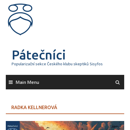
Skip
to
content
Pátečníci
Popularizační sekce Českého klubu skeptiků Sisyfos
Main Menu
RADKA KELLNEROVÁ