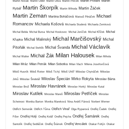
Martin Profant
Martin
Martin Novák
Martin Odler
Martin Oliva
Martin Přeček
Martin Škorpík
Martin Žáček
Rybář
Martin Wihoda
Martin Zeman
Michael
Martina Boháčová
Matouš Pilnáček
Romancov
Michaela Košová
Michaela Studená
Michaela Zemková
Michal
Michal Belda
Michal Bursa
Michal Hoskovec
Michal Jeníček
Michal Křížek
Michal Marčišovský
Michal Malinský
Michal
Křupka
Michal Václavík
Pitoňák
Michal Švanda
Michal Stehlík
Milan Halousek
Michal Žák
Michal Walter
Milan Mihola
Milan Mráz
Milan Petrák
Milan Sobotka
Milan Vlach
Milena Josefovičová
Miloš Husník
Miloš Rotter
Miloš Tichý
Miloš Uhlíř
Miloslav Chytráček
Miloslav
Miloslav Špecián
Mirko Rokyta
Miroslav Bárta
Jirků
Miloslav Šindelář
Miroslav Havránek
Miroslav Brož
Miroslav Horký
Miroslav Kutal
Miroslav Kutílek
Miroslav Petříček
Miroslav Mareš
Miroslav
Scheinost
Monika Barton
Monika Mareková
Nina Andrš Fárová
Norbert Werner
Oldřich Vinař
Oldřich Semerák
Oldřich Tůma
Olga Ryparová
Ondřej Čadek
Ondřej
Ondřej Šamárek
Ondřej Holý
Fišer
Ondřej Kolář
Ondřej Pejcha
Ondřej
Ondřej Vencálek
Santolík
Ondřej Sedláček
Ondřej Šrámek
Otakar Foltýn
Otakar