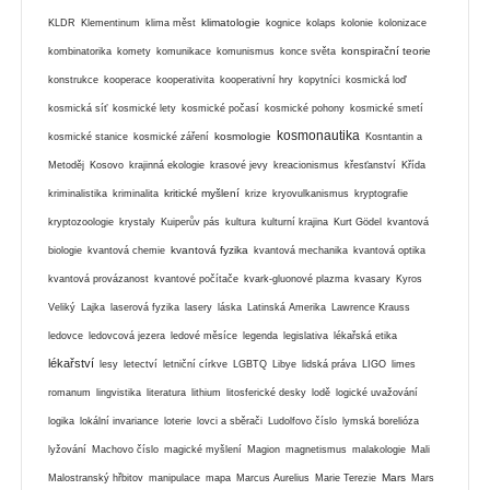
klimatologie
KLDR
Klementinum
klima měst
kognice
kolaps
kolonie
kolonizace
konspirační teorie
kombinatorika
komety
komunikace
komunismus
konce světa
konstrukce
kooperace
kooperativita
kooperativní hry
kopytníci
kosmická loď
kosmická síť
kosmické lety
kosmické počasí
kosmické pohony
kosmické smetí
kosmonautika
kosmologie
kosmické stanice
kosmické záření
Kosntantin a
Metoděj
Kosovo
krajinná ekologie
krasové jevy
kreacionismus
křesťanství
Křída
kritické myšlení
kriminalistika
kriminalita
krize
kryovulkanismus
kryptografie
kryptozoologie
krystaly
Kuiperův pás
kultura
kulturní krajina
Kurt Gödel
kvantová
kvantová fyzika
biologie
kvantová chemie
kvantová mechanika
kvantová optika
kvantová provázanost
kvantové počítače
kvark-gluonové plazma
kvasary
Kyros
Veliký
Lajka
laserová fyzika
lasery
láska
Latinská Amerika
Lawrence Krauss
ledovce
ledovcová jezera
ledové měsíce
legenda
legislativa
lékařská etika
lékařství
lesy
letectví
letniční církve
LGBTQ
Libye
lidská práva
LIGO
limes
romanum
lingvistika
literatura
lithium
litosferické desky
lodě
logické uvažování
logika
lokální invariance
loterie
lovci a sběrači
Ludolfovo číslo
lymská borelióza
lyžování
Machovo číslo
magické myšlení
Magion
magnetismus
malakologie
Mali
Mars
Malostranský hřbitov
manipulace
mapa
Marcus Aurelius
Marie Terezie
Mars