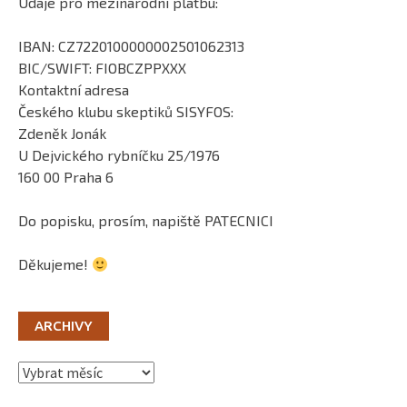
Údaje pro mezinárodní platbu:
IBAN: CZ7220100000002501062313
BIC/SWIFT: FIOBCZPPXXX
Kontaktní adresa
Českého klubu skeptiků SISYFOS:
Zdeněk Jonák
U Dejvického rybníčku 25/1976
160 00 Praha 6
Do popisku, prosím, napiště PATECNICI
Děkujeme!
ARCHIVY
Archivy