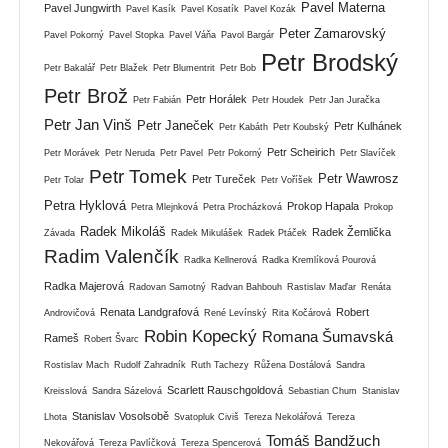
Pavel Materna
Pavel Jungwirth
Pavel Kasík
Pavel Kosatík
Pavel Kozák
Peter Zamarovský
Pavel Pokorný
Pavel Stopka
Pavel Váňa
Pavol Bargár
Petr Brodský
Petr Bakalář
Petr Blažek
Petr Blumentrit
Petr Bob
Petr Brož
Petr Horálek
Petr Fabián
Petr Houdek
Petr Jan Juračka
Petr Jan Vinš
Petr Janeček
Petr Kulhánek
Petr Kabáth
Petr Koubský
Petr Scheirich
Petr Morávek
Petr Neruda
Petr Pavel
Petr Pokorný
Petr Slavíček
Petr Tomek
Petr Wawrosz
Petr Tureček
Petr Tolar
Petr Voříšek
Petra Hyklová
Prokop Hapala
Petra Mlejnková
Petra Procházková
Prokop
Radek Mikoláš
Radek Žemlička
Závada
Radek Mikulášek
Radek Ptáček
Radim Valenčík
Radka Kellnerová
Radka Kremlíková Pourová
Radka Majerová
Radovan Samotný
Radvan Bahbouh
Rastislav Maďar
Renáta
Renata Landgrafová
Robert
Androvičová
René Levínský
Rita Kočárová
Robin Kopecký
Romana Šumavská
Rameš
Robert Švarc
Rostislav Mach
Rudolf Zahradník
Ruth Tachezy
Růžena Dostálová
Sandra
Scarlett Rauschgoldová
Kreisslová
Sandra Sázelová
Sebastian Chum
Stanislav
Stanislav Vosolsobě
Lhota
Svatopluk Civiš
Tereza Nekolářová
Tereza
Tomáš Bandžuch
Nekovářová
Tereza Pavlíčková
Tereza Spencerová