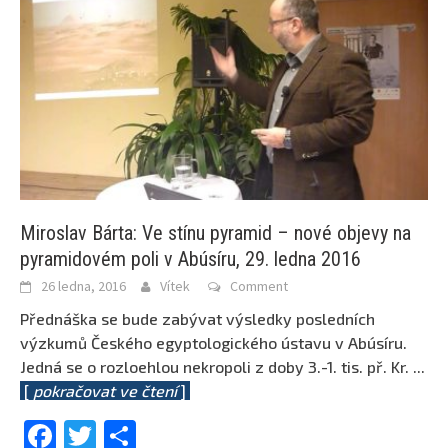
Miroslav Bárta: Ve stínu pyramid – nové objevy na
pyramidovém poli v Abúsíru, 29. ledna 2016
26 ledna, 2016
Vítek
Comment
Přednáška se bude zabývat výsledky posledních
výzkumů Českého egyptologického ústavu v Abúsíru.
Jedná se o rozloehlou nekropoli z doby 3.-1. tis. př. Kr.
...
[
pokračovat ve čtení
]
Facebook
Twitter
Share