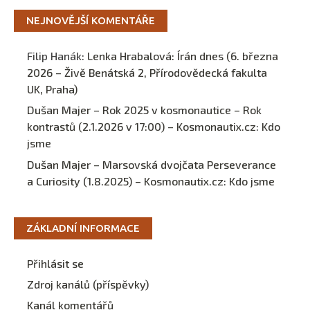
NEJNOVĚJŠÍ KOMENTÁŘE
Filip Hanák
:
Lenka Hrabalová: Írán dnes (6. března
2026 – Živě Benátská 2, Přírodovědecká fakulta
UK, Praha)
Dušan Majer – Rok 2025 v kosmonautice – Rok
kontrastů (2.1.2026 v 17:00) – Kosmonautix.cz
:
Kdo
jsme
Dušan Majer – Marsovská dvojčata Perseverance
a Curiosity (1.8.2025) – Kosmonautix.cz
:
Kdo jsme
ZÁKLADNÍ INFORMACE
Přihlásit se
Zdroj kanálů (příspěvky)
Kanál komentářů