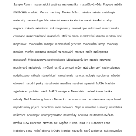
matematika
Sample Return
matematická analýza
materiálová věda
Mayové
média
medicína
medvěd
Mensa
menšiny
Merkur
Měsíc
měsíce
města
metalurgie
mezinárodní vztahy
meteority
meteorologie
Mezinárodní kosmická stanice
migrace
mikrobi
mikrobiom
mikroorganismy
mikroskopie
mikrosvět
mimozemské
civilizace
mimozemšťané
mladočeši
Mléčná dráha
modelování klimatu
moderní lidé
mojmírovci
molekulární biologie
molekulární genetika
molekulární stroje
molekuly
morálka
morální dilemata
morální rozhodování
Morava
moře
mořeplavba
mosasauři
Mössbauerova spektroskopie
Mössbauerův jev
mozek
mravenci
náboženství
muslimové
mykologie
myšlení rychlé a pomalé
mýty
nacionalismus
nadpřirozeno
náhoda
námořnictví
nanochemie
nanotechnologie
narcismus
národní
obrození
národní parky
národnostní menšiny
narušení symetrií
NASA
Nashův
vyjednávací problém
násilí
NATO
navigace
Neandrtálci
nebeská mechanika
nehody
Neil Armstrong
Němci
Německo
neomarxismus
neoslavismus
nepoctivost
nepodmíněný příjem
nepohlavní rozmnožování
Neptun
nerostné suroviny
nestabilita
neštovice
neurologie
neuropsychiatrie
neurovědy
neutrina
neutronová hvězda
nevěra
New Horizons
Newton
nic
Nigérie
Nikola Tesla
Nil
Nobelova cena
Nobelovy ceny
noční obloha
NOMA
Norsko
novověk
nový ateismus
nukleosyntéza