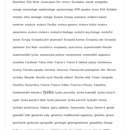
Beamlines
Elon Musk
emancipace žen
emoce
Enceladus
eneolit
energetika
energie
entomologie
epidemiologie
epistemologie
EPR paradox
eroze
ESA
Esfahán
estetika
etika
etnologie
etologie
Eurasie
Europa
eutanazie
evidence based
evoluce
medicine
evoluce člověka
evoluce genomu
evoluce hvězd
evoluce
evoluční biologie
evoluční
parasitismu
evoluce virulence
evoluční psychologie
teorie
Evropa
Evropská jižní observatoř
Evropská komise
Evropská unie
Evropský
parlament
Exo Mars
exoměsíce
exoplanety
exorcismus
experimentální filosofie
experimentální fyzika
exponované profese
extremismus
extremofilní organismy
ezoterika
Facebook
Fakta vítězí
Falcon 1
Falcon 9
falešné zprávy
feminismus
fenotyp
Fermiho paradox
fermiony
feromony
Fibonacciho posloupnost
film
filmová
filosofie
technika
filosofie mysli
filosofie vědomí
filosofie vědy
Finsko
fotografie
fotosféra
fotosyntéza
Francie
Francis Collins
Francisco Pizzaro
Fukušima
fyzika
fundamentální interakce
fyzika atmosféry
fyzika materiálů
fyzika nízkých
teplot
fyzika pevných látek
fyzika plazmatu
fyzika povrchů
fyzikální chemie
fyzikální pozitivismus
Galaxie
gama záblesky
Ganymedes
Gaza
Gemini 8
gender
generální štáb
genetické vady
geneticky modifikované organismy
genetika
genom
geografie
geologie
geochemie
geofyzika
geomagnetismus
geopolitika
George