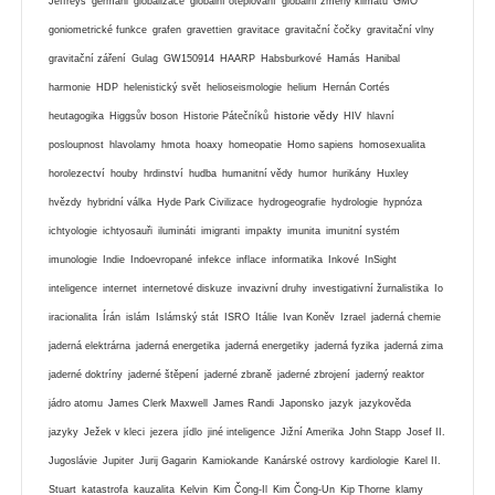
Jeffreys
germáni
globalizace
globální oteplování
globální zmeny klimatu
GMO
goniometrické funkce
grafen
gravettien
gravitace
gravitační čočky
gravitační vlny
gravitační záření
Gulag
GW150914
HAARP
Habsburkové
Hamás
Hanibal
harmonie
HDP
helenistický svět
helioseismologie
helium
Hernán Cortés
historie vědy
heutagogika
Higgsův boson
Historie Pátečníků
HIV
hlavní
posloupnost
hlavolamy
hmota
hoaxy
homeopatie
Homo sapiens
homosexualita
horolezectví
houby
hrdinství
hudba
humanitní vědy
humor
hurikány
Huxley
hvězdy
hybridní válka
Hyde Park Civilizace
hydrogeografie
hydrologie
hypnóza
ichtyologie
ichtyosauři
ilumináti
imigranti
impakty
imunita
imunitní systém
imunologie
Indie
Indoevropané
infekce
inflace
informatika
Inkové
InSight
inteligence
internet
internetové diskuze
invazivní druhy
investigativní žurnalistika
Io
iracionalita
Írán
islám
Islámský stát
ISRO
Itálie
Ivan Koněv
Izrael
jaderná chemie
jaderná elektrárna
jaderná energetika
jaderná energetiky
jaderná fyzika
jaderná zima
jaderné doktríny
jaderné štěpení
jaderné zbraně
jaderné zbrojení
jaderný reaktor
jádro atomu
James Clerk Maxwell
James Randi
Japonsko
jazyk
jazykověda
jazyky
Ježek v kleci
jezera
jídlo
jiné inteligence
Jižní Amerika
John Stapp
Josef II.
Jugoslávie
Jupiter
Jurij Gagarin
Kamiokande
Kanárské ostrovy
kardiologie
Karel II.
Stuart
katastrofa
kauzalita
Kelvin
Kim Čong-Il
Kim Čong-Un
Kip Thorne
klamy