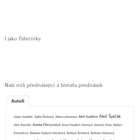
I jako Pátečníky
Naši milí přednášející a témata přednášek
Autoři
Aleš Špičák
Aleš Kuběna
Adam Hradilek
Adéla Šimková
Alena Lehnerová
Anetta Pierzynová
Aleš Stuchlík
Anna Pospěch Durnová
Antonín Vítek
Balász
Komoróczy
Barbara Oudová Holcátová
Barbora Šmídová
Barbora Urbanová