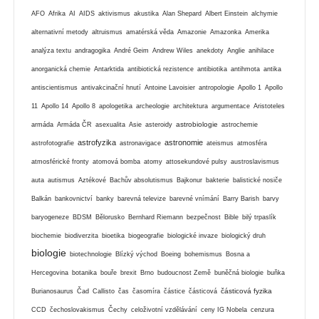
AFO
Afrika
AI
AIDS
aktivismus
akustika
Alan Shepard
Albert Einstein
alchymie
alternativní metody
altruismus
amatérská věda
Amazonie
Amazonka
Amerika
analýza textu
andragogika
André Geim
Andrew Wiles
anekdoty
Anglie
anihilace
anorganická chemie
Antarktida
antibiotická rezistence
antibiotika
antihmota
antika
antiscientismus
antivakcinační hnutí
Antoine Lavoisier
antropologie
Apollo 1
Apollo
11
Apollo 14
Apollo 8
apologetika
archeologie
architektura
argumentace
Aristoteles
astrobiologie
armáda
Armáda ČR
asexualita
Asie
asteroidy
astrochemie
astrofyzika
astronomie
astrofotografie
astronavigace
ateismus
atmosféra
atmosférické fronty
atomová bomba
atomy
attosekundové pulsy
austroslavismus
auta
autismus
Aztékové
Bachův absolutismus
Bajkonur
bakterie
balistické nosiče
Balkán
bankovnictví
banky
barevná televize
barevné vnímání
Barry Barish
barvy
baryogeneze
BDSM
Bělorusko
Bernhard Riemann
bezpečnost
Bible
bilý trpaslík
biochemie
biodiverzita
bioetika
biogeografie
biologické invaze
biologický druh
biologie
biotechnologie
Blízký východ
Boeing
bohemismus
Bosna a
Hercegovina
botanika
bouře
brexit
Brno
budoucnost Země
buněčná biologie
buňka
částicová fyzika
Burianosaurus
Čad
Callisto
čas
časomíra
částice
částicová
CCD
čechoslovakismus
Čechy
celoživotní vzdělávání
ceny IG Nobela
cenzura