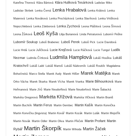
Klára Hulíková Tesárková
Kateřina Thorová
Klára Bártová
Ladislav Miko
Lenka Hrabalová
Ladislav Skrbek
Lenka Černá
Lenka Králová
Lenka
Maierová
Lenka Nováková
Lenka Procházková
Lenka Slavíková
Lenka Vrtišková
Lenka Zychová
Nejezchlebová
Lenka Zdeborová
Leona Plášilová
Leona Šímová
Leoš Kyša
Leona Žůrková
Lilija Burianová
Linda Petraturová
Lubomír Peške
Lubomír Soukup
Luboš Perek
Luboš Brabenec
Luboš Pick
Lucie Davidová
Lucie Krejčová
Luděk
Lucie Hrdá
Lucie Juřičková
Lucie Ráčková
Lucie Tungul
Ludmila Hamplová
Nezmar
Lukáš
Ludmila Čírtková
Lukáš Houška
Kratochvíl
Lukáš Laibl
Lukáš Martoš
Lukáš Nádvorník
Lukáš Roubík
Magdalena
Marek Matějka
Bohutínská
Marco Stella
Marek Audy
Marek Hilšer
Marek
Marie Běhounková
Orko Vácha
Marek Skarka
Marek Vícha
Marek Vranka
Marie
Heřmanová
Marie Jírů
Marie Neudorflová
Marie Neudorfová
Marie Šabacká
Markéta Křížová
Markéta Gregorová
Markéta Vlčková
Martin Braniš
Martin Ferus
Martin Kašík
Martin Buchtík
Martin Gembec
Martin Konvička
Martin Konvička (lingvista)
Martin Kovář
Martin Kozák
Martin Lulák
Martin Mejstřík
Martin Profant
Martin
Martin Novák
Martin Odler
Martin Oliva
Martin Přeček
Martin Škorpík
Martin Žáček
Rybář
Martin Wihoda