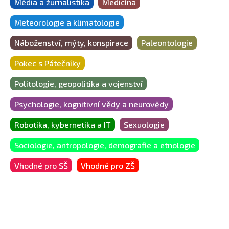
Média a žurnalistika
Medicína
Meteorologie a klimatologie
Náboženství, mýty, konspirace
Paleontologie
Pokec s Pátečníky
Politologie, geopolitika a vojenství
Psychologie, kognitivní vědy a neurovědy
Robotika, kybernetika a IT
Sexuologie
Sociologie, antropologie, demografie a etnologie
Vhodné pro SŠ
Vhodné pro ZŠ