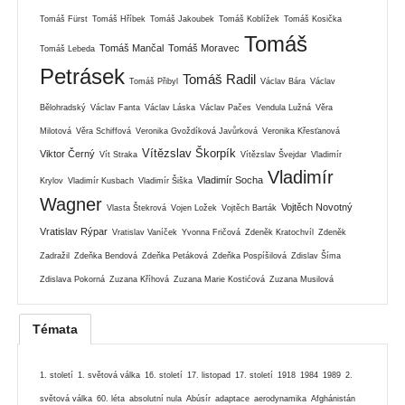
Tomáš Fürst
Tomáš Hříbek
Tomáš Jakoubek
Tomáš Koblížek
Tomáš Kosička
Tomáš
Tomáš Mančal
Tomáš Moravec
Tomáš Lebeda
Petrásek
Tomáš Radil
Tomáš Přibyl
Václav Bára
Václav
Bělohradský
Václav Fanta
Václav Láska
Václav Pačes
Vendula Lužná
Věra
Milotová
Věra Schiffová
Veronika Gvoždíková Javůrková
Veronika Křesťanová
Vítězslav Škorpík
Viktor Černý
Vít Straka
Vítězslav Švejdar
Vladimír
Vladimír
Vladimír Socha
Krylov
Vladimír Kusbach
Vladimír Šiška
Wagner
Vojtěch Novotný
Vlasta Štekrová
Vojen Ložek
Vojtěch Barták
Vratislav Rýpar
Vratislav Vaníček
Yvonna Fričová
Zdeněk Kratochvíl
Zdeněk
Zadražil
Zdeňka Bendová
Zdeňka Petáková
Zdeňka Pospíšilová
Zdislav Šíma
Zdislava Pokorná
Zuzana Kříhová
Zuzana Marie Kostićová
Zuzana Musilová
Témata
1. století
1. světová válka
16. století
17. listopad
17. století
1918
1984
1989
2.
světová válka
60. léta
absolutní nula
Abúsír
adaptace
aerodynamika
Afghánistán