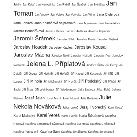
Jan
Jehlík
Jan Kolář
Jan Konvalinka
Jan Rybář
Jan Špaček
Jan Stěnička
Toman
Jana Cíglerová
Jan Veselý
Jan Vojtko
Jan Votýpka
Jan Wintr
Jana Jebavá
Jana Kalbáčová Vejpravová
Jana Mynářová
Jana Nenadalová
Jarmila Bednaříková
Jaromír Beneš
Jaromír Jedlička
Jaromír Kopeček
Jaromír Šrámek
Jaroslav Bílek
Jaroslav Fanta
Jaroslav Flejberk
Jaroslav Houdek
Jaroslav Kousal
Jaroslav Kadlec
Jaroslav Mácha
Jaroslav Nejdl
Jaroslav Nešetřil
Jaroslav Petr
Jaroslav
Jelena L. Příplatová
Vostatek
Jindřich Šídlo
Jiří Černý
Jiří
Dolejší
Jiří Grygar
Jiří Hejkrlík
Jiří Hořejší
Jiří Kacetl
Jiří Kocourek
Jiří Kříž
Jiří
Jiří Mihola
Jiří Podolský
Langer
Jiří Mikšovský
Jiří Novák
Jiří Přibáň
Jiří
Sádlo
Jiří Štegl
Jiří Weinberger
Jiří Wiedermann
Jitka Lindová
Jitka Slabá
Johana
Julie
Josef Jelen
Fialová
Josef Michl
Josef Moural
Julie Beritová
Nekola Nováková
Juraj Hvorecký
Julius Lukeš
Karel Kovář
Karel Vereš
Karel Malinský
Karla Štěpánová
Karel Zvoník
Katarína
Holcová
Kateřina Bernardová Sýkorová
Kateřina Buchtová
Kateřina Chládková
Kateřina Sam
Kateřina Potyszová
Kateřina Šimáčková
Kateřina Smejkalová