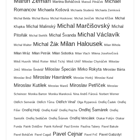
Martin Zeman
Michael
Martina Boháčová
Matouš Pilnáček
Romancov
Michaela Košová
Michaela Studená
Michaela Zemková
Michal
Michal Belda
Michal Bursa
Michal Hoskovec
Michal Jeníček
Michal Křížek
Michal Marčišovský
Michal Malinský
Michal
Křupka
Michal Václavík
Pitoňák
Michal Švanda
Michal Stehlík
Milan Halousek
Michal Žák
Michal Walter
Milan Mihola
Milan Mráz
Milan Petrák
Milan Sobotka
Milan Vlach
Milena Josefovičová
Miloš Husník
Miloš Rotter
Miloš Tichý
Miloš Uhlíř
Miloslav Chytráček
Miloslav
Miloslav Špecián
Mirko Rokyta
Miroslav Bárta
Jirků
Miloslav Šindelář
Miroslav Havránek
Miroslav Brož
Miroslav Horký
Miroslav Kutal
Miroslav Kutílek
Miroslav Petříček
Miroslav Mareš
Miroslav
Scheinost
Monika Barton
Monika Mareková
Nina Andrš Fárová
Norbert Werner
Oldřich Vinař
Oldřich Semerák
Oldřich Tůma
Olga Ryparová
Ondřej Čadek
Ondřej
Ondřej Šamárek
Ondřej Holý
Fišer
Ondřej Kolář
Ondřej Pejcha
Ondřej
Ondřej Vencálek
Santolík
Ondřej Sedláček
Ondřej Šrámek
Otakar Foltýn
Otakar
Funda
Patrik Doldžev
Patrik Kořenář
Paul Ermite
Paulína Tabery
Pavel Bakule
Pavel Cejnar
Pavel Gabzdyl
Pavel Boháček
Pavel Cagaš
Pavel Frič