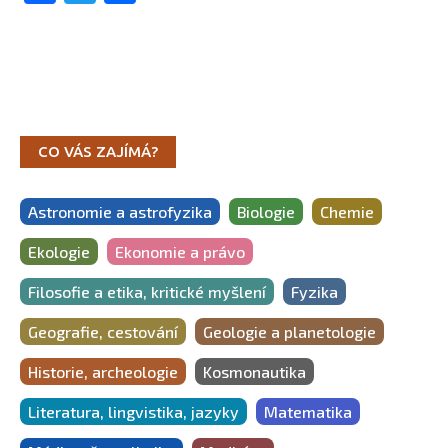
CO VÁS ZAJÍMÁ?
Astronomie a astrofyzika
Biologie
Chemie
Ekologie
Ekonomie a právo
Filosofie a etika, kritické myšlení
Fyzika
Geografie, cestování
Geologie a planetologie
Historie, archeologie
Kosmonautika
Literatura, lingvistika, jazyky
Matematika