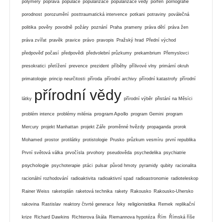
polymery
poprava
populace
popularizace
popularizace vědy
porfen
pornografie
porodnost
porozumění
posttraumatická intervence
potkani
potraviny
poválečná
politika
pověry
povodně
požáry
poznání
Praha
prameny
práva dětí
práva žen
práva zvířat
pravěk
pravice
právo
pravopis
Pražský hrad
Přední východ
předpověď počasí
předpovědi
předvolební průzkumy
prekambrium
Přemyslovci
presokratici
přetížení
prevence
prezident
příběhy
přílivové vlny
primární okruh
primatologie
princip neurčitosti
příroda
přírodní archivy
přírodní katastrofy
přírodní
přírodní vědy
látky
přírodní výběr
přistání na Měsíci
program Apollo
problém intence
problémy milénia
program Gemini
program
Mercury
projekt Manhattan
projekt Záře
proměnné hvězdy
propaganda
prorok
Mohamed
prostor
protilátky
protistologie
Prusko
průzkum vesmíru
první republika
První světová válka
prvočísla
prvohory
pseudověda
psychedelika
psychiatrie
psychologie
psychoterapie
ptáci
pulsar
původ hmoty
pyramidy
qubity
racionalita
racionální rozhodování
radioaktivita
radioaktivní spad
radioastronomie
radioteleskop
Rainer Weiss
raketoplán
raketová technika
rakety
Rakousko
Rakousko-Uhersko
religionistika
rakovina
Rastislav
reaktory čtvrté generace
řeky
Remek
replikační
krize
Richard Dawkins
Richterova škála
Riemannova hypotéza
Řím
Římská říše