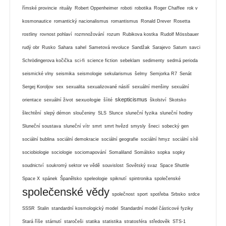
římské provincie
rituály
Robert Oppenheimer
roboti
robotika
Roger Chaffee
rok v
kosmonautice
romantický nacionalismus
romantismus
Ronald Drever
Rosetta
rostliny
rovnost pohlaví
rozmnožování
rozum
Rubikova kostka
Rudolf Mössbauer
rudý obr
Rusko
Sahara
sahel
Sametová revoluce
Sandžak
Sarajevo
Saturn
savci
Schrödingerova kočička
sci-fi
science fiction
sebeklam
sedimenty
sedmá perioda
seismické vlny
seismika
seismologie
sekularismus
šelmy
Semjorka R7
Senát
Sergej Koroljov
sex
sexualita
sexualizované násilí
sexuální menšiny
sexuální
skepticismus
sexuologie
orientace
sexuální život
šíité
školství
Skotsko
šlechtění
slepý démon
sloučeniny
SLS
Slunce
sluneční fyzika
sluneční hodiny
Sluneční soustava
sluneční vítr
smrt
smrt hvězd
smysly
šneci
sobecký gen
sociální bublina
sociální demokracie
sociální geografie
sociální hmyz
sociální sítě
sociobiologie
sociologie
sociomapování
Somaliland
Somálsko
sopka
sopky
soudnictví
soukromý sektor ve vědě
souvislost
Sovětský svaz
Space Shuttle
Space X
spánek
Španělsko
speleologie
spiknutí
spintronika
společenské
společenské vědy
společnost
sport
spotřeba
Srbsko
srdce
SSSR
Stalin
standardní kosmologický model
Standardní model částicové fyziky
Stará říše
stárnutí
staročeši
statika
statistika
stratosféra
středověk
STS-1