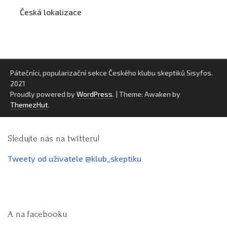
Česká lokalizace
Pátečníci, popularizační sekce Českého klubu skeptiků Sisyfos.
2021
Proudly powered by
WordPress
.
|
Theme: Awaken by
ThemezHut
.
Sledujte nás na twitteru!
Tweety od uživatele @klub_skeptiku
A na facebooku