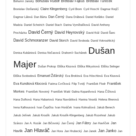
Bohuslav Rudolf
Břetislav Fajkus
Břetislav Tureček
Bohumír Janský
Claire Klingenberg
Bronislav Ostřanský
Cyril Brom
Cyril Hoschl
Dagmar Krejčí
Dan Černý
Dagmar Lálová
Dan Bárta
Dana Drábová
Daniel Koťátko
Daniel
Madzia
Daniel Scheirich
Daniel Stach
Darina Vymětalíková
David Anthony
David Černý
David Heyrovský
Procházka
David Král
David Šanc
David Schmoranzer
David Storch
David Svoboda
David Vokrouhlický
Dušan
Denisa Kubániová
Denisa Nečasová
Drahomír Suchánek
Majer
Dušan Prokop
Eliška Klozová
Eliška Mikysková
Eliška Selinger
Emanuel Žďárský
Eliška Svobodová
Eva Broklová
Eva Höschlová
Eva Klusová
Eva Kundtová Klocová
František
Fatima Cvrčková
Filip Tvrdý
František Flodr
Morkes
František Novotný
František Wald
Galina Kopaněvová
Hana Čížková
Hana Dufková
Hana Habartová
Hana Navrátilová
Hanina Veselá
Helena Illnerová
Irena Kalhousová
Ivan Čepička
Ivan Horáček
Ivana Kolmašová
Jakub Benech
Jakub Jelínek
Jakub Kroulík
Jakub Kroulík-Klingenberg
Jakub Rozehnal
Jakub
Jan Fábry
Jan
Szánzo
Jan A. Kozák
Jan Bičovský
Jan Černý
Jan Havlíček
Jan Hlaváč
Jan Janko
Havlík
Jan Hora
Jan Hrubecký
Jan Janek
Jan