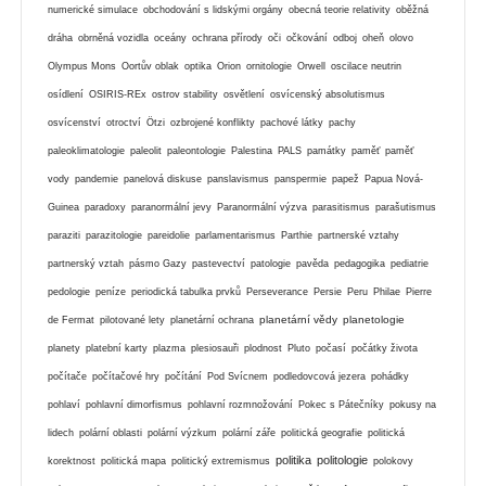
numerické simulace
obchodování s lidskými orgány
obecná teorie relativity
oběžná
dráha
obrněná vozidla
oceány
ochrana přírody
oči
očkování
odboj
oheň
olovo
Olympus Mons
Oortův oblak
optika
Orion
ornitologie
Orwell
oscilace neutrin
osídlení
OSIRIS-REx
ostrov stability
osvětlení
osvícenský absolutismus
osvícenství
otroctví
Ötzi
ozbrojené konflikty
pachové látky
pachy
paleoklimatologie
paleolit
paleontologie
Palestina
PALS
památky
paměť
paměť
vody
pandemie
panelová diskuse
panslavismus
panspermie
papež
Papua Nová-
Guinea
paradoxy
paranormální jevy
Paranormální výzva
parasitismus
parašutismus
paraziti
parazitologie
pareidolie
parlamentarismus
Parthie
partnerské vztahy
partnerský vztah
pásmo Gazy
pastevectví
patologie
pavěda
pedagogika
pediatrie
pedologie
peníze
periodická tabulka prvků
Perseverance
Persie
Peru
Philae
Pierre
planetární vědy
planetologie
de Fermat
pilotované lety
planetární ochrana
planety
platební karty
plazma
plesiosauři
plodnost
Pluto
počasí
počátky života
počítače
počítačové hry
počítání
Pod Svícnem
podledovcová jezera
pohádky
pohlaví
pohlavní dimorfismus
pohlavní rozmnožování
Pokec s Pátečníky
pokusy na
lidech
polární oblasti
polární výzkum
polární záře
politická geografie
politická
politika
politologie
korektnost
politická mapa
politický extremismus
polokovy