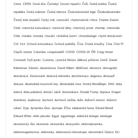
Ceres
CERN
černá díra
Černobyl
červení trpaslíci
Češi
česká kotlina
Česká
Československo
republika
česká státnost
Česká televize
Československé legie
Český klub skeptiků
český stát
cestování
charismatické církve
Charles Darwin
chemie
Cheb
chemická komunikace
chemické látky
chemický prvek
chemtrails
Chile
chiralita
choroba
chování
chráněná území
chronobiologie
chytré domácnosti
CIA
čich
čichová komunikace
čichové podněty
Čína
čínské kroužky
čísla
číslo Pí
ČR
Clayův institut
Columbia
conquistadoři
COVID
COVID-19
Craig Venter
Cromwell
čtyři jezdci
Curiosity
cystická fibróza
dálkový průzkum Země
Daniel
Kahneman
Dánsko
darwinismus
David Hilbert
dědičnost
demence
demografie
demokracie
Denisované
desková tektonika
dezinformace
diagnoza
dinosauři
diskuse
dlouhodobé kosmické lety
dlouhodobé mise
Dmitrij Mendělejev
DNA
doba
ledová
doba poledová
domácí násilí
domestikace
Donald Trump
doprava
Dragon
druhohory
dualismus
duchové
duchovní služba
duše
duševní nemoci
duševní
zdraví
Dyje
dynamika růstu
dystopie
Éčka
ediakarská fauna
Edvard Beneš
ekologie
Edward White
efekt placebo
Egypt
egyptologie
eidetická biologie
ekonomický růst
ekonomie
ekonomika
ekosystém
elektrodynamika
elektromagnetismus
elektronky
elektronová mikroskopie
elementární částice
ELI