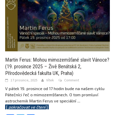
Martin Ferus: Mohou mimozemšťané slavit Vánoce?
(19. prosince 2025 – Živě Benátská 2,
Přírodovědecká fakulta UK, Praha)
17 prosince, 2025
Vítek
Comment
V pátek 19. prosince od 17 hodin bude na našem cyklu
Pátečníci řeč o mimozemšťanech. O tom promluví
astrochemik Martin Ferus ve speciální
...
[
pokračovat ve čtení
]