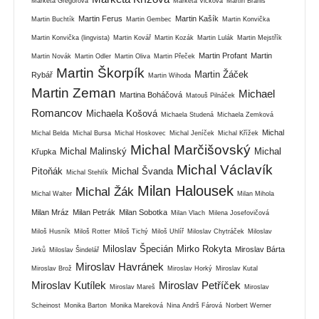
Markéta Gregorová
Markéta Vlčková
Martin Braniš
Martin Ferus
Martin Kašík
Martin Buchtík
Martin Gembec
Martin Konvička
Martin Konvička (lingvista)
Martin Kovář
Martin Kozák
Martin Lulák
Martin Mejstřík
Martin Profant
Martin
Martin Novák
Martin Odler
Martin Oliva
Martin Přeček
Martin Škorpík
Martin Žáček
Rybář
Martin Wihoda
Martin Zeman
Michael
Martina Boháčová
Matouš Pilnáček
Romancov
Michaela Košová
Michaela Studená
Michaela Zemková
Michal
Michal Belda
Michal Bursa
Michal Hoskovec
Michal Jeníček
Michal Křížek
Michal Marčišovský
Michal Malinský
Michal
Křupka
Michal Václavík
Pitoňák
Michal Švanda
Michal Stehlík
Milan Halousek
Michal Žák
Michal Walter
Milan Mihola
Milan Mráz
Milan Petrák
Milan Sobotka
Milan Vlach
Milena Josefovičová
Miloš Husník
Miloš Rotter
Miloš Tichý
Miloš Uhlíř
Miloslav Chytráček
Miloslav
Miloslav Špecián
Mirko Rokyta
Miroslav Bárta
Jirků
Miloslav Šindelář
Miroslav Havránek
Miroslav Brož
Miroslav Horký
Miroslav Kutal
Miroslav Kutílek
Miroslav Petříček
Miroslav Mareš
Miroslav
Scheinost
Monika Barton
Monika Mareková
Nina Andrš Fárová
Norbert Werner