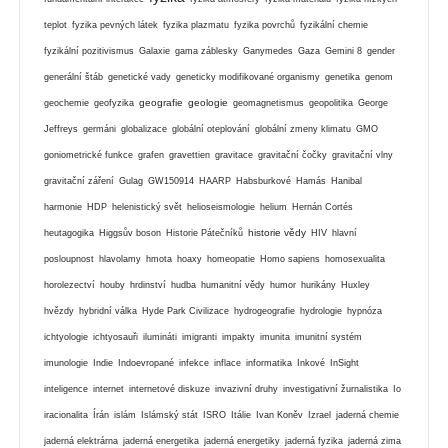
teplot
fyzika pevných látek
fyzika plazmatu
fyzika povrchů
fyzikální chemie
fyzikální pozitivismus
Galaxie
gama záblesky
Ganymedes
Gaza
Gemini 8
gender
generální štáb
genetické vady
geneticky modifikované organismy
genetika
genom
geografie
geologie
geochemie
geofyzika
geomagnetismus
geopolitika
George
Jeffreys
germáni
globalizace
globální oteplování
globální zmeny klimatu
GMO
goniometrické funkce
grafen
gravettien
gravitace
gravitační čočky
gravitační vlny
gravitační záření
Gulag
GW150914
HAARP
Habsburkové
Hamás
Hanibal
harmonie
HDP
helenistický svět
helioseismologie
helium
Hernán Cortés
historie vědy
heutagogika
Higgsův boson
Historie Pátečníků
HIV
hlavní
posloupnost
hlavolamy
hmota
hoaxy
homeopatie
Homo sapiens
homosexualita
horolezectví
houby
hrdinství
hudba
humanitní vědy
humor
hurikány
Huxley
hvězdy
hybridní válka
Hyde Park Civilizace
hydrogeografie
hydrologie
hypnóza
ichtyologie
ichtyosauři
ilumináti
imigranti
impakty
imunita
imunitní systém
imunologie
Indie
Indoevropané
infekce
inflace
informatika
Inkové
InSight
inteligence
internet
internetové diskuze
invazivní druhy
investigativní žurnalistika
Io
iracionalita
Írán
islám
Islámský stát
ISRO
Itálie
Ivan Koněv
Izrael
jaderná chemie
jaderná elektrárna
jaderná energetika
jaderná energetiky
jaderná fyzika
jaderná zima