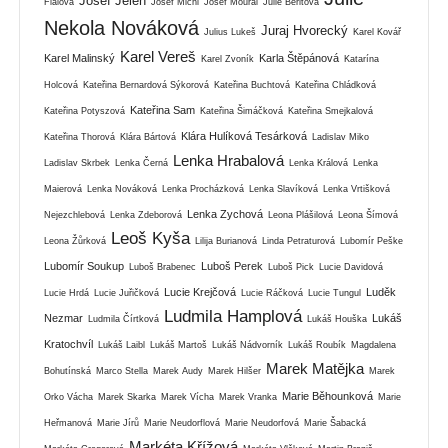
Josef Jelen
Fialová
Josef Michl
Josef Moural
Julie Beritová
Nekola Nováková
Juraj Hvorecký
Julius Lukeš
Karel Kovář
Karel Vereš
Karel Malinský
Karla Štěpánová
Karel Zvoník
Katarína
Holcová
Kateřina Bernardová Sýkorová
Kateřina Buchtová
Kateřina Chládková
Kateřina Sam
Kateřina Potyszová
Kateřina Šimáčková
Kateřina Smejkalová
Klára Hulíková Tesárková
Kateřina Thorová
Klára Bártová
Ladislav Miko
Lenka Hrabalová
Ladislav Skrbek
Lenka Černá
Lenka Králová
Lenka
Maierová
Lenka Nováková
Lenka Procházková
Lenka Slavíková
Lenka Vrtišková
Lenka Zychová
Nejezchlebová
Lenka Zdeborová
Leona Plášilová
Leona Šímová
Leoš Kyša
Leona Žůrková
Lilija Burianová
Linda Petraturová
Lubomír Peške
Lubomír Soukup
Luboš Perek
Luboš Brabenec
Luboš Pick
Lucie Davidová
Lucie Krejčová
Luděk
Lucie Hrdá
Lucie Juřičková
Lucie Ráčková
Lucie Tungul
Ludmila Hamplová
Nezmar
Lukáš
Ludmila Čírtková
Lukáš Houška
Kratochvíl
Lukáš Laibl
Lukáš Martoš
Lukáš Nádvorník
Lukáš Roubík
Magdalena
Marek Matějka
Bohutínská
Marco Stella
Marek Audy
Marek Hilšer
Marek
Marie Běhounková
Orko Vácha
Marek Skarka
Marek Vícha
Marek Vranka
Marie
Heřmanová
Marie Jírů
Marie Neudorflová
Marie Neudorfová
Marie Šabacká
Markéta Křížová