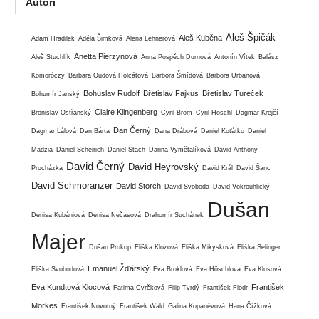
Autoři
Aleš Špičák
Aleš Kuběna
Adam Hradilek
Adéla Šimková
Alena Lehnerová
Anetta Pierzynová
Aleš Stuchlík
Anna Pospěch Durnová
Antonín Vítek
Balász
Komoróczy
Barbara Oudová Holcátová
Barbora Šmídová
Barbora Urbanová
Bohuslav Rudolf
Břetislav Fajkus
Břetislav Tureček
Bohumír Janský
Claire Klingenberg
Bronislav Ostřanský
Cyril Brom
Cyril Hoschl
Dagmar Krejčí
Dan Černý
Dagmar Lálová
Dan Bárta
Dana Drábová
Daniel Koťátko
Daniel
Madzia
Daniel Scheirich
Daniel Stach
Darina Vymětalíková
David Anthony
David Černý
David Heyrovský
Procházka
David Král
David Šanc
David Schmoranzer
David Storch
David Svoboda
David Vokrouhlický
Dušan
Denisa Kubániová
Denisa Nečasová
Drahomír Suchánek
Majer
Dušan Prokop
Eliška Klozová
Eliška Mikysková
Eliška Selinger
Emanuel Žďárský
Eliška Svobodová
Eva Broklová
Eva Höschlová
Eva Klusová
Eva Kundtová Klocová
František
Fatima Cvrčková
Filip Tvrdý
František Flodr
Morkes
František Novotný
František Wald
Galina Kopaněvová
Hana Čížková