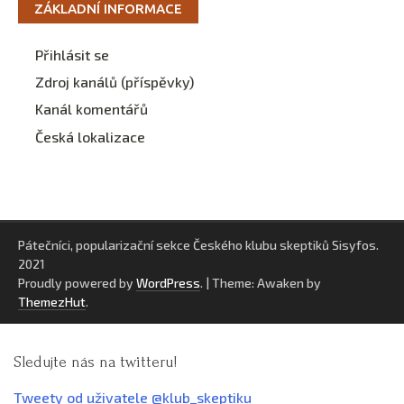
ZÁKLADNÍ INFORMACE
Přihlásit se
Zdroj kanálů (příspěvky)
Kanál komentářů
Česká lokalizace
Pátečníci, popularizační sekce Českého klubu skeptiků Sisyfos.
2021
Proudly powered by
WordPress
.
|
Theme: Awaken by
ThemezHut
.
Sledujte nás na twitteru!
Tweety od uživatele @klub_skeptiku