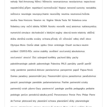
nehody
Neil Armstrong
Němci
Německo
neomarxismus
neoslavismus
nepoctivost
nepodmíněný příjem
nepohlavní rozmnožování
Neptun
nerostné suroviny
nestabilita
neštovice
neurologie
neuropsychiatrie
neurovědy
neutrina
neutronová hvězda
nevěra
New Horizons
Newton
nic
Nigérie
Nikola Tesla
Nil
Nobelova cena
Nobelovy ceny
noční obloha
NOMA
Norsko
novověk
nový ateismus
nukleosyntéza
numerické simulace
obchodování s lidskými orgány
obecná teorie relativity
oběžná
dráha
obrněná vozidla
oceány
ochrana přírody
oči
očkování
odboj
oheň
olovo
Olympus Mons
Oortův oblak
optika
Orion
ornitologie
Orwell
oscilace neutrin
osídlení
OSIRIS-REx
ostrov stability
osvětlení
osvícenský absolutismus
osvícenství
otroctví
Ötzi
ozbrojené konflikty
pachové látky
pachy
paleoklimatologie
paleolit
paleontologie
Palestina
PALS
památky
paměť
paměť
vody
pandemie
panelová diskuse
panslavismus
panspermie
papež
Papua Nová-
Guinea
paradoxy
paranormální jevy
Paranormální výzva
parasitismus
parašutismus
paraziti
parazitologie
pareidolie
parlamentarismus
Parthie
partnerské vztahy
partnerský vztah
pásmo Gazy
pastevectví
patologie
pavěda
pedagogika
pediatrie
pedologie
peníze
periodická tabulka prvků
Perseverance
Persie
Peru
Philae
Pierre
planetární vědy
planetologie
de Fermat
pilotované lety
planetární ochrana