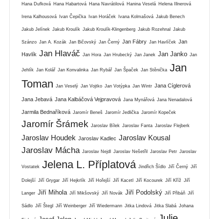
Hana Dufková
Hana Habartová
Hana Navrátilová
Hanina Veselá
Helena Illnerová
Irena Kalhousová
Ivan Čepička
Ivan Horáček
Ivana Kolmašová
Jakub Benech
Jakub Jelínek
Jakub Kroulík
Jakub Kroulík-Klingenberg
Jakub Rozehnal
Jakub
Jan Fábry
Jan
Szánzo
Jan A. Kozák
Jan Bičovský
Jan Černý
Jan Havlíček
Jan Hlaváč
Jan Janko
Havlík
Jan Hora
Jan Hrubecký
Jan Janek
Jan
Jan
Jehlík
Jan Kolář
Jan Konvalinka
Jan Rybář
Jan Špaček
Jan Stěnička
Toman
Jana Cíglerová
Jan Veselý
Jan Vojtko
Jan Votýpka
Jan Wintr
Jana Jebavá
Jana Kalbáčová Vejpravová
Jana Mynářová
Jana Nenadalová
Jarmila Bednaříková
Jaromír Beneš
Jaromír Jedlička
Jaromír Kopeček
Jaromír Šrámek
Jaroslav Bílek
Jaroslav Fanta
Jaroslav Flejberk
Jaroslav Houdek
Jaroslav Kousal
Jaroslav Kadlec
Jaroslav Mácha
Jaroslav Nejdl
Jaroslav Nešetřil
Jaroslav Petr
Jaroslav
Jelena L. Příplatová
Vostatek
Jindřich Šídlo
Jiří Černý
Jiří
Dolejší
Jiří Grygar
Jiří Hejkrlík
Jiří Hořejší
Jiří Kacetl
Jiří Kocourek
Jiří Kříž
Jiří
Jiří Mihola
Jiří Podolský
Langer
Jiří Mikšovský
Jiří Novák
Jiří Přibáň
Jiří
Sádlo
Jiří Štegl
Jiří Weinberger
Jiří Wiedermann
Jitka Lindová
Jitka Slabá
Johana
Julie