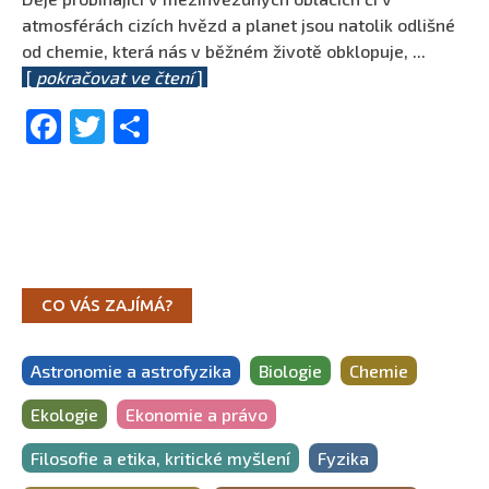
atmosférách cizích hvězd a planet jsou natolik odlišné
od chemie, která nás v běžném životě obklopuje,
...
[
pokračovat ve čtení
]
Facebook
Twitter
Share
CO VÁS ZAJÍMÁ?
Astronomie a astrofyzika
Biologie
Chemie
Ekologie
Ekonomie a právo
Filosofie a etika, kritické myšlení
Fyzika