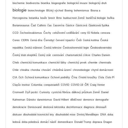
biochemie
biodiverzita
bioetika
biogeografie
biologické invaze
biologický druh
biologie
biotechnologie
Blízký východ
Boeing
bohemismus
Bosna a
Hercegovina
botanika
bouře
brexit
Brno
budoucnost Země
buněčná biologie
buňka
částicová fyzika
Burianosaurus
Čad
Callisto
čas
časomíra
částice
částicová
CCD
čechoslovakismus
Čechy
celoživotní vzdělávání
ceny IG Nobela
cenzura
Ceres
CERN
černá díra
Černobyl
červení trpaslíci
Češi
česká kotlina
Česká
Československo
republika
česká státnost
Česká televize
Československé legie
Český klub skeptiků
český stát
cestování
charismatické církve
Charles Darwin
chemie
Cheb
chemická komunikace
chemické látky
chemický prvek
chemtrails
Chile
chiralita
choroba
chování
chráněná území
chronobiologie
chytré domácnosti
CIA
čich
čichová komunikace
čichové podněty
Čína
čínské kroužky
čísla
číslo Pí
ČR
Clayův institut
Columbia
conquistadoři
COVID
COVID-19
Craig Venter
Cromwell
čtyři jezdci
Curiosity
cystická fibróza
dálkový průzkum Země
Daniel
Kahneman
Dánsko
darwinismus
David Hilbert
dědičnost
demence
demografie
demokracie
Denisované
desková tektonika
dezinformace
diagnoza
dinosauři
diskuse
dlouhodobé kosmické lety
dlouhodobé mise
Dmitrij Mendělejev
DNA
doba
ledová
doba poledová
domácí násilí
domestikace
Donald Trump
doprava
Dragon