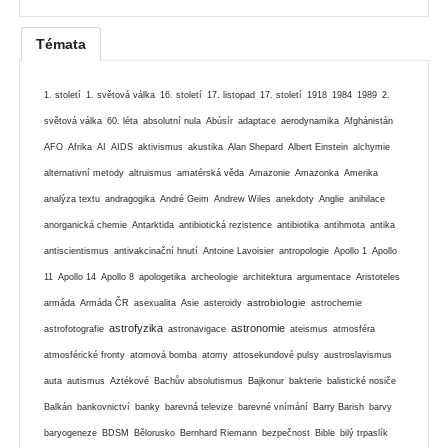
Témata
1. století
1. světová válka
16. století
17. listopad
17. století
1918
1984
1989
2.
světová válka
60. léta
absolutní nula
Abúsír
adaptace
aerodynamika
Afghánistán
AFO
Afrika
AI
AIDS
aktivismus
akustika
Alan Shepard
Albert Einstein
alchymie
alternativní metody
altruismus
amatérská věda
Amazonie
Amazonka
Amerika
analýza textu
andragogika
André Geim
Andrew Wiles
anekdoty
Anglie
anihilace
anorganická chemie
Antarktida
antibiotická rezistence
antibiotika
antihmota
antika
antiscientismus
antivakcinační hnutí
Antoine Lavoisier
antropologie
Apollo 1
Apollo
11
Apollo 14
Apollo 8
apologetika
archeologie
architektura
argumentace
Aristoteles
astrobiologie
armáda
Armáda ČR
asexualita
Asie
asteroidy
astrochemie
astrofyzika
astronomie
astrofotografie
astronavigace
ateismus
atmosféra
atmosférické fronty
atomová bomba
atomy
attosekundové pulsy
austroslavismus
auta
autismus
Aztékové
Bachův absolutismus
Bajkonur
bakterie
balistické nosiče
Balkán
bankovnictví
banky
barevná televize
barevné vnímání
Barry Barish
barvy
baryogeneze
BDSM
Bělorusko
Bernhard Riemann
bezpečnost
Bible
bilý trpaslík