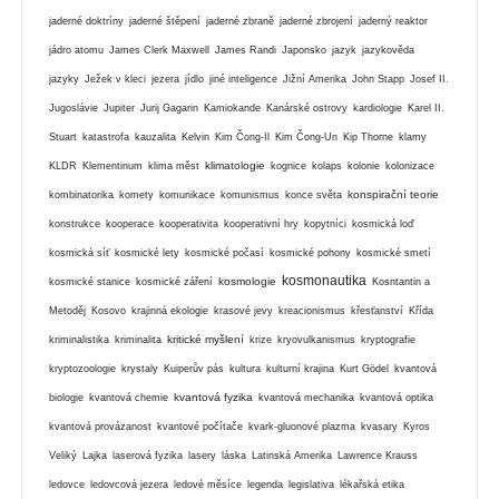
jaderné doktríny
jaderné štěpení
jaderné zbraně
jaderné zbrojení
jaderný reaktor
jádro atomu
James Clerk Maxwell
James Randi
Japonsko
jazyk
jazykověda
jazyky
Ježek v kleci
jezera
jídlo
jiné inteligence
Jižní Amerika
John Stapp
Josef II.
Jugoslávie
Jupiter
Jurij Gagarin
Kamiokande
Kanárské ostrovy
kardiologie
Karel II.
Stuart
katastrofa
kauzalita
Kelvin
Kim Čong-Il
Kim Čong-Un
Kip Thorne
klamy
klimatologie
KLDR
Klementinum
klima měst
kognice
kolaps
kolonie
kolonizace
konspirační teorie
kombinatorika
komety
komunikace
komunismus
konce světa
konstrukce
kooperace
kooperativita
kooperativní hry
kopytníci
kosmická loď
kosmická síť
kosmické lety
kosmické počasí
kosmické pohony
kosmické smetí
kosmonautika
kosmologie
kosmické stanice
kosmické záření
Kosntantin a
Metoděj
Kosovo
krajinná ekologie
krasové jevy
kreacionismus
křesťanství
Křída
kritické myšlení
kriminalistika
kriminalita
krize
kryovulkanismus
kryptografie
kryptozoologie
krystaly
Kuiperův pás
kultura
kulturní krajina
Kurt Gödel
kvantová
kvantová fyzika
biologie
kvantová chemie
kvantová mechanika
kvantová optika
kvantová provázanost
kvantové počítače
kvark-gluonové plazma
kvasary
Kyros
Veliký
Lajka
laserová fyzika
lasery
láska
Latinská Amerika
Lawrence Krauss
ledovce
ledovcová jezera
ledové měsíce
legenda
legislativa
lékařská etika