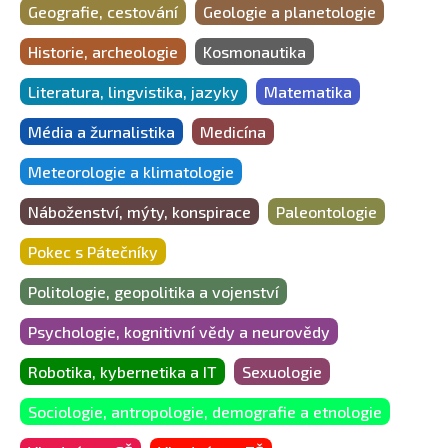
Geografie, cestování
Geologie a planetologie
Historie, archeologie
Kosmonautika
Literatura, lingvistika, jazyky
Matematika
Média a žurnalistika
Medicína
Meteorologie a klimatologie
Náboženství, mýty, konspirace
Paleontologie
Pokec s Pátečníky
Politologie, geopolitika a vojenství
Psychologie, kognitivní vědy a neurovědy
Robotika, kybernetika a IT
Sexuologie
Sociologie, antropologie, demografie a etnologie