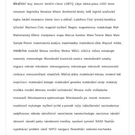
lékařství
lesy
letectví
letniční církve
LGBTQ
Libye
lidská práva
LIGO
limes
romanum
lingvistika
literatura
lithium
litosferické desky
lodě
logické uvažování
logika
lokální invariance
loterie
lovci a sběrači
Ludolfovo číslo
lymská borelióza
lyžování
Machovo číslo
magické myšlení
Magion
magnetismus
malakologie
Mali
Mars
Malostranský hřbitov
manipulace
mapa
Marcus Aurelius
Marie Terezie
Mars
matematika
Sample Return
matematická analýza
materiálová věda
Mayové
média
medicína
medvěd
Mensa
menšiny
Merkur
Měsíc
měsíce
města
metalurgie
mezinárodní vztahy
meteority
meteorologie
Mezinárodní kosmická stanice
migrace
mikrobi
mikrobiom
mikroorganismy
mikroskopie
mikrosvět
mimozemské
civilizace
mimozemšťané
mladočeši
Mléčná dráha
modelování klimatu
moderní lidé
mojmírovci
molekulární biologie
molekulární genetika
molekulární stroje
molekuly
morálka
morální dilemata
morální rozhodování
Morava
moře
mořeplavba
mosasauři
Mössbauerova spektroskopie
Mössbauerův jev
mozek
mravenci
náboženství
muslimové
mykologie
myšlení rychlé a pomalé
mýty
nacionalismus
nadpřirozeno
náhoda
námořnictví
nanochemie
nanotechnologie
narcismus
národní
obrození
národní parky
národnostní menšiny
narušení symetrií
NASA
Nashův
vyjednávací problém
násilí
NATO
navigace
Neandrtálci
nebeská mechanika