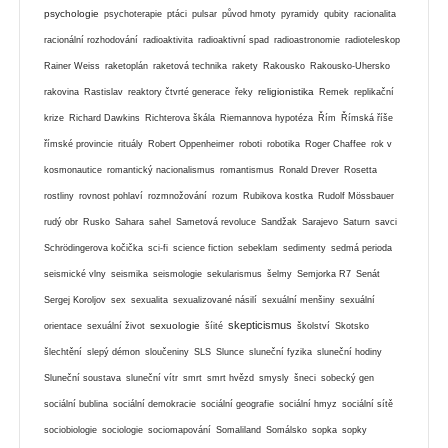
psychologie
psychoterapie
ptáci
pulsar
původ hmoty
pyramidy
qubity
racionalita
racionální rozhodování
radioaktivita
radioaktivní spad
radioastronomie
radioteleskop
Rainer Weiss
raketoplán
raketová technika
rakety
Rakousko
Rakousko-Uhersko
religionistika
rakovina
Rastislav
reaktory čtvrté generace
řeky
Remek
replikační
krize
Richard Dawkins
Richterova škála
Riemannova hypotéza
Řím
Římská říše
římské provincie
rituály
Robert Oppenheimer
roboti
robotika
Roger Chaffee
rok v
kosmonautice
romantický nacionalismus
romantismus
Ronald Drever
Rosetta
rostliny
rovnost pohlaví
rozmnožování
rozum
Rubikova kostka
Rudolf Mössbauer
rudý obr
Rusko
Sahara
sahel
Sametová revoluce
Sandžak
Sarajevo
Saturn
savci
Schrödingerova kočička
sci-fi
science fiction
sebeklam
sedimenty
sedmá perioda
seismické vlny
seismika
seismologie
sekularismus
šelmy
Semjorka R7
Senát
Sergej Koroljov
sex
sexualita
sexualizované násilí
sexuální menšiny
sexuální
skepticismus
sexuologie
orientace
sexuální život
šíité
školství
Skotsko
šlechtění
slepý démon
sloučeniny
SLS
Slunce
sluneční fyzika
sluneční hodiny
Sluneční soustava
sluneční vítr
smrt
smrt hvězd
smysly
šneci
sobecký gen
sociální bublina
sociální demokracie
sociální geografie
sociální hmyz
sociální sítě
sociobiologie
sociologie
sociomapování
Somaliland
Somálsko
sopka
sopky