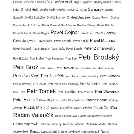
Oldřich Vinař
Oldřich Semerák
Oldřich Tůma
Olga Ryparová
Ondřej Čadek
Ondřej
Ondřej Šamárek
Ondřej Holý
Fišer
Ondřej Kolář
Ondřej Pejcha
Ondřej
Ondřej Vencálek
Santolík
Ondřej Sedláček
Ondřej Šrámek
Otakar Foltýn
Otakar
Funda
Patrik Doldžev
Patrik Kořenář
Paul Ermite
Paulína Tabery
Pavel Bakule
Pavel Cejnar
Pavel Gabzdyl
Pavel Boháček
Pavel Cagaš
Pavel Frič
Pavel Materna
Pavel Jungwirth
Pavel Kasík
Pavel Kosatík
Pavel Kozák
Peter Zamarovský
Pavel Pokorný
Pavel Stopka
Pavel Váňa
Pavol Bargár
Petr Brodský
Petr Bakalář
Petr Blažek
Petr Blumentrit
Petr Bob
Petr Brož
Petr Horálek
Petr Fabián
Petr Houdek
Petr Jan Juračka
Petr Jan Vinš
Petr Janeček
Petr Kulhánek
Petr Kabáth
Petr Koubský
Petr Scheirich
Petr Morávek
Petr Neruda
Petr Pavel
Petr Pokorný
Petr Slavíček
Petr Tomek
Petr Wawrosz
Petr Tureček
Petr Tolar
Petr Voříšek
Petra Hyklová
Prokop Hapala
Petra Mlejnková
Petra Procházková
Prokop
Radek Mikoláš
Radek Žemlička
Závada
Radek Mikulášek
Radek Ptáček
Radim Valenčík
Radka Kellnerová
Radka Kremlíková Pourová
Radka Majerová
Radovan Samotný
Radvan Bahbouh
Rastislav Maďar
Renáta
Renata Landgrafová
Robert
Androvičová
René Levínský
Rita Kočárová