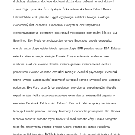
druhohory
dualismus
duchové
duchovní služba
duše
duševní nemoci
duševní
zdraví
Dyje
dynamika růstu
dystopie
Éčka
ediakarská fauna
Edvard Beneš
ekologie
Edward White
efekt placebo
Egypt
egyptologie
eidetická biologie
ekonomický růst
ekonomie
ekonomika
ekosystém
elektrodynamika
elektromagnetismus
elektronky
elektronová mikroskopie
elementární částice
ELI
Beamlines
Elon Musk
emancipace žen
emoce
Enceladus
eneolit
energetika
energie
entomologie
epidemiologie
epistemologie
EPR paradox
eroze
ESA
Esfahán
estetika
etika
etnologie
etologie
Eurasie
Europa
eutanazie
evidence based
evoluce
medicine
evoluce člověka
evoluce genomu
evoluce hvězd
evoluce
evoluční biologie
evoluční
parasitismu
evoluce virulence
evoluční psychologie
teorie
Evropa
Evropská jižní observatoř
Evropská komise
Evropská unie
Evropský
parlament
Exo Mars
exoměsíce
exoplanety
exorcismus
experimentální filosofie
experimentální fyzika
exponované profese
extremismus
extremofilní organismy
ezoterika
Facebook
Fakta vítězí
Falcon 1
Falcon 9
falešné zprávy
feminismus
fenotyp
Fermiho paradox
fermiony
feromony
Fibonacciho posloupnost
film
filmová
filosofie
technika
filosofie mysli
filosofie vědomí
filosofie vědy
Finsko
fotografie
fotosféra
fotosyntéza
Francie
Francis Collins
Francisco Pizzaro
Fukušima
fyzika
fundamentální interakce
fyzika atmosféry
fyzika materiálů
fyzika nízkých