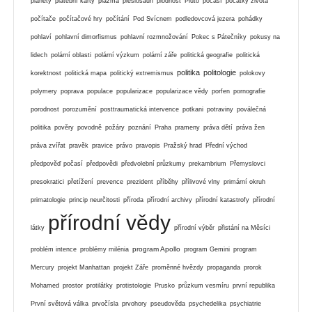
planety
platební karty
plazma
plesiosauři
plodnost
Pluto
počasí
počátky života
počítače
počítačové hry
počítání
Pod Svícnem
podledovcová jezera
pohádky
pohlaví
pohlavní dimorfismus
pohlavní rozmnožování
Pokec s Pátečníky
pokusy na
lidech
polární oblasti
polární výzkum
polární záře
politická geografie
politická
politika
politologie
korektnost
politická mapa
politický extremismus
polokovy
polymery
poprava
populace
popularizace
popularizace vědy
porfen
pornografie
porodnost
porozumění
posttraumatická intervence
potkani
potraviny
poválečná
politika
pověry
povodně
požáry
poznání
Praha
prameny
práva dětí
práva žen
práva zvířat
pravěk
pravice
právo
pravopis
Pražský hrad
Přední východ
předpověď počasí
předpovědi
předvolební průzkumy
prekambrium
Přemyslovci
presokratici
přetížení
prevence
prezident
příběhy
přílivové vlny
primární okruh
primatologie
princip neurčitosti
příroda
přírodní archivy
přírodní katastrofy
přírodní
přírodní vědy
látky
přírodní výběr
přistání na Měsíci
program Apollo
problém intence
problémy milénia
program Gemini
program
Mercury
projekt Manhattan
projekt Záře
proměnné hvězdy
propaganda
prorok
Mohamed
prostor
protilátky
protistologie
Prusko
průzkum vesmíru
první republika
První světová válka
prvočísla
prvohory
pseudověda
psychedelika
psychiatrie