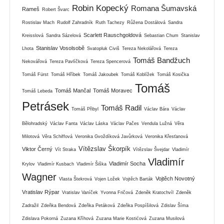
Robin Kopecký
Romana Šumavská
Rameš
Robert Švarc
Rostislav Mach
Rudolf Zahradník
Ruth Tachezy
Růžena Dostálová
Sandra
Scarlett Rauschgoldová
Kreisslová
Sandra Sázelová
Sebastian Chum
Stanislav
Stanislav Vosolsobě
Lhota
Svatopluk Civiš
Tereza Nekolářová
Tereza
Tomáš Bandžuch
Nekovářová
Tereza Pavlíčková
Tereza Spencerová
Tomáš Fürst
Tomáš Hříbek
Tomáš Jakoubek
Tomáš Koblížek
Tomáš Kosička
Tomáš
Tomáš Mančal
Tomáš Moravec
Tomáš Lebeda
Petrásek
Tomáš Radil
Tomáš Přibyl
Václav Bára
Václav
Bělohradský
Václav Fanta
Václav Láska
Václav Pačes
Vendula Lužná
Věra
Milotová
Věra Schiffová
Veronika Gvoždíková Javůrková
Veronika Křesťanová
Vítězslav Škorpík
Viktor Černý
Vít Straka
Vítězslav Švejdar
Vladimír
Vladimír
Vladimír Socha
Krylov
Vladimír Kusbach
Vladimír Šiška
Wagner
Vojtěch Novotný
Vlasta Štekrová
Vojen Ložek
Vojtěch Barták
Vratislav Rýpar
Vratislav Vaníček
Yvonna Fričová
Zdeněk Kratochvíl
Zdeněk
Zadražil
Zdeňka Bendová
Zdeňka Petáková
Zdeňka Pospíšilová
Zdislav Šíma
Zdislava Pokorná
Zuzana Kříhová
Zuzana Marie Kostićová
Zuzana Musilová