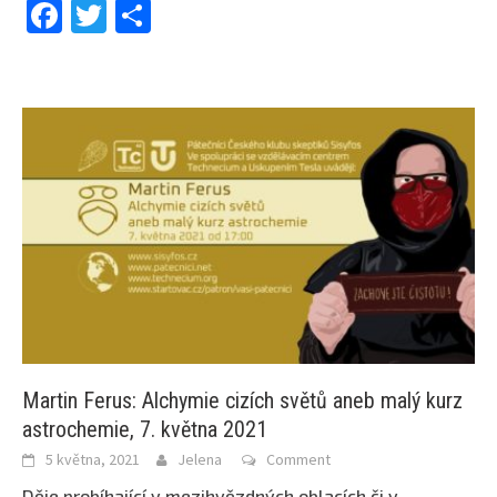
Facebook
Twitter
Share
Martin Ferus: Alchymie cizích světů aneb malý kurz
astrochemie, 7. května 2021
5 května, 2021
Jelena
Comment
Děje probíhající v mezihvězdných oblacích či v