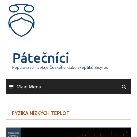
Skip
to
content
Pátečníci
Popularizační sekce Českého klubu skeptiků Sisyfos
Main Menu
FYZIKA NÍZKÝCH TEPLOT