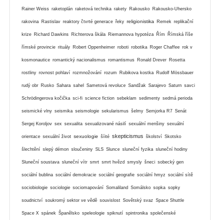
Rainer Weiss
raketoplán
raketová technika
rakety
Rakousko
Rakousko-Uhersko
religionistika
rakovina
Rastislav
reaktory čtvrté generace
řeky
Remek
replikační
krize
Richard Dawkins
Richterova škála
Riemannova hypotéza
Řím
Římská říše
římské provincie
rituály
Robert Oppenheimer
roboti
robotika
Roger Chaffee
rok v
kosmonautice
romantický nacionalismus
romantismus
Ronald Drever
Rosetta
rostliny
rovnost pohlaví
rozmnožování
rozum
Rubikova kostka
Rudolf Mössbauer
rudý obr
Rusko
Sahara
sahel
Sametová revoluce
Sandžak
Sarajevo
Saturn
savci
Schrödingerova kočička
sci-fi
science fiction
sebeklam
sedimenty
sedmá perioda
seismické vlny
seismika
seismologie
sekularismus
šelmy
Semjorka R7
Senát
Sergej Koroljov
sex
sexualita
sexualizované násilí
sexuální menšiny
sexuální
skepticismus
sexuologie
orientace
sexuální život
šíité
školství
Skotsko
šlechtění
slepý démon
sloučeniny
SLS
Slunce
sluneční fyzika
sluneční hodiny
Sluneční soustava
sluneční vítr
smrt
smrt hvězd
smysly
šneci
sobecký gen
sociální bublina
sociální demokracie
sociální geografie
sociální hmyz
sociální sítě
sociobiologie
sociologie
sociomapování
Somaliland
Somálsko
sopka
sopky
soudnictví
soukromý sektor ve vědě
souvislost
Sovětský svaz
Space Shuttle
Space X
spánek
Španělsko
speleologie
spiknutí
spintronika
společenské