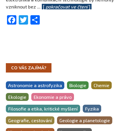
vzniknout bez
...
[
pokračovat ve čtení
]
Facebook
Twitter
Share
CO VÁS ZAJÍMÁ?
Astronomie a astrofyzika
Biologie
Chemie
Ekologie
Ekonomie a právo
Filosofie a etika, kritické myšlení
Fyzika
Geografie, cestování
Geologie a planetologie