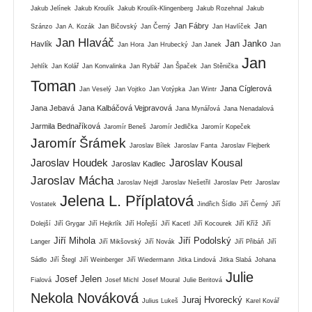
Jakub Jelínek
Jakub Kroulík
Jakub Kroulík-Klingenberg
Jakub Rozehnal
Jakub
Jan Fábry
Jan
Szánzo
Jan A. Kozák
Jan Bičovský
Jan Černý
Jan Havlíček
Jan Hlaváč
Jan Janko
Havlík
Jan Hora
Jan Hrubecký
Jan Janek
Jan
Jan
Jehlík
Jan Kolář
Jan Konvalinka
Jan Rybář
Jan Špaček
Jan Stěnička
Toman
Jana Cíglerová
Jan Veselý
Jan Vojtko
Jan Votýpka
Jan Wintr
Jana Jebavá
Jana Kalbáčová Vejpravová
Jana Mynářová
Jana Nenadalová
Jarmila Bednaříková
Jaromír Beneš
Jaromír Jedlička
Jaromír Kopeček
Jaromír Šrámek
Jaroslav Bílek
Jaroslav Fanta
Jaroslav Flejberk
Jaroslav Houdek
Jaroslav Kousal
Jaroslav Kadlec
Jaroslav Mácha
Jaroslav Nejdl
Jaroslav Nešetřil
Jaroslav Petr
Jaroslav
Jelena L. Příplatová
Vostatek
Jindřich Šídlo
Jiří Černý
Jiří
Dolejší
Jiří Grygar
Jiří Hejkrlík
Jiří Hořejší
Jiří Kacetl
Jiří Kocourek
Jiří Kříž
Jiří
Jiří Mihola
Jiří Podolský
Langer
Jiří Mikšovský
Jiří Novák
Jiří Přibáň
Jiří
Sádlo
Jiří Štegl
Jiří Weinberger
Jiří Wiedermann
Jitka Lindová
Jitka Slabá
Johana
Julie
Josef Jelen
Fialová
Josef Michl
Josef Moural
Julie Beritová
Nekola Nováková
Juraj Hvorecký
Julius Lukeš
Karel Kovář