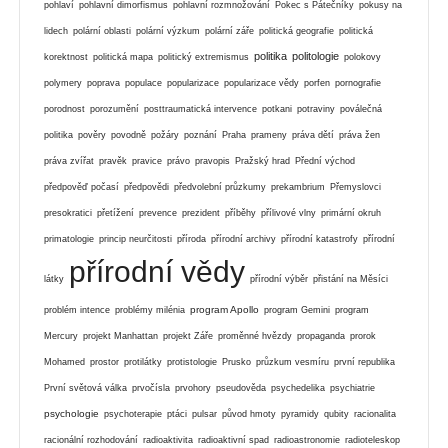
pohlaví
pohlavní dimorfismus
pohlavní rozmnožování
Pokec s Pátečníky
pokusy na
lidech
polární oblasti
polární výzkum
polární záře
politická geografie
politická
politika
politologie
korektnost
politická mapa
politický extremismus
polokovy
polymery
poprava
populace
popularizace
popularizace vědy
porfen
pornografie
porodnost
porozumění
posttraumatická intervence
potkani
potraviny
poválečná
politika
pověry
povodně
požáry
poznání
Praha
prameny
práva dětí
práva žen
práva zvířat
pravěk
pravice
právo
pravopis
Pražský hrad
Přední východ
předpověď počasí
předpovědi
předvolební průzkumy
prekambrium
Přemyslovci
presokratici
přetížení
prevence
prezident
příběhy
přílivové vlny
primární okruh
primatologie
princip neurčitosti
příroda
přírodní archivy
přírodní katastrofy
přírodní
přírodní vědy
látky
přírodní výběr
přistání na Měsíci
program Apollo
problém intence
problémy milénia
program Gemini
program
Mercury
projekt Manhattan
projekt Záře
proměnné hvězdy
propaganda
prorok
Mohamed
prostor
protilátky
protistologie
Prusko
průzkum vesmíru
první republika
První světová válka
prvočísla
prvohory
pseudověda
psychedelika
psychiatrie
psychologie
psychoterapie
ptáci
pulsar
původ hmoty
pyramidy
qubity
racionalita
racionální rozhodování
radioaktivita
radioaktivní spad
radioastronomie
radioteleskop