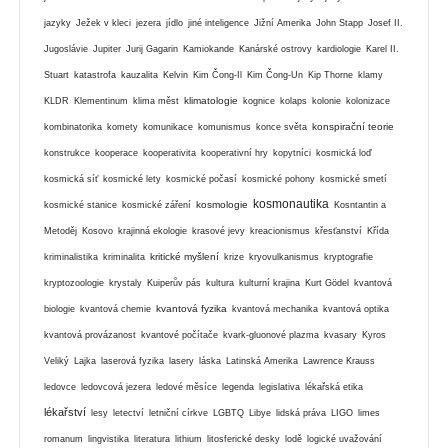
jazyky
Ježek v kleci
jezera
jídlo
jiné inteligence
Jižní Amerika
John Stapp
Josef II.
Jugoslávie
Jupiter
Jurij Gagarin
Kamiokande
Kanárské ostrovy
kardiologie
Karel II.
Stuart
katastrofa
kauzalita
Kelvin
Kim Čong-Il
Kim Čong-Un
Kip Thorne
klamy
klimatologie
KLDR
Klementinum
klima měst
kognice
kolaps
kolonie
kolonizace
konspirační teorie
kombinatorika
komety
komunikace
komunismus
konce světa
konstrukce
kooperace
kooperativita
kooperativní hry
kopytníci
kosmická loď
kosmická síť
kosmické lety
kosmické počasí
kosmické pohony
kosmické smetí
kosmonautika
kosmologie
kosmické stanice
kosmické záření
Kosntantin a
Metoděj
Kosovo
krajinná ekologie
krasové jevy
kreacionismus
křesťanství
Křída
kritické myšlení
kriminalistika
kriminalita
krize
kryovulkanismus
kryptografie
kryptozoologie
krystaly
Kuiperův pás
kultura
kulturní krajina
Kurt Gödel
kvantová
kvantová fyzika
biologie
kvantová chemie
kvantová mechanika
kvantová optika
kvantová provázanost
kvantové počítače
kvark-gluonové plazma
kvasary
Kyros
Veliký
Lajka
laserová fyzika
lasery
láska
Latinská Amerika
Lawrence Krauss
ledovce
ledovcová jezera
ledové měsíce
legenda
legislativa
lékařská etika
lékařství
lesy
letectví
letniční církve
LGBTQ
Libye
lidská práva
LIGO
limes
romanum
lingvistika
literatura
lithium
litosferické desky
lodě
logické uvažování