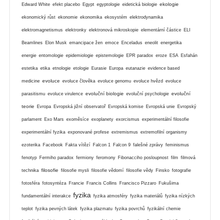
ekologie
Edward White
efekt placebo
Egypt
egyptologie
eidetická biologie
ekonomický růst
ekonomie
ekonomika
ekosystém
elektrodynamika
elektromagnetismus
elektronky
elektronová mikroskopie
elementární částice
ELI
Beamlines
Elon Musk
emancipace žen
emoce
Enceladus
eneolit
energetika
energie
entomologie
epidemiologie
epistemologie
EPR paradox
eroze
ESA
Esfahán
estetika
etika
etnologie
etologie
Eurasie
Europa
eutanazie
evidence based
evoluce
medicine
evoluce člověka
evoluce genomu
evoluce hvězd
evoluce
evoluční biologie
evoluční
parasitismu
evoluce virulence
evoluční psychologie
teorie
Evropa
Evropská jižní observatoř
Evropská komise
Evropská unie
Evropský
parlament
Exo Mars
exoměsíce
exoplanety
exorcismus
experimentální filosofie
experimentální fyzika
exponované profese
extremismus
extremofilní organismy
ezoterika
Facebook
Fakta vítězí
Falcon 1
Falcon 9
falešné zprávy
feminismus
fenotyp
Fermiho paradox
fermiony
feromony
Fibonacciho posloupnost
film
filmová
filosofie
technika
filosofie mysli
filosofie vědomí
filosofie vědy
Finsko
fotografie
fotosféra
fotosyntéza
Francie
Francis Collins
Francisco Pizzaro
Fukušima
fyzika
fundamentální interakce
fyzika atmosféry
fyzika materiálů
fyzika nízkých
teplot
fyzika pevných látek
fyzika plazmatu
fyzika povrchů
fyzikální chemie