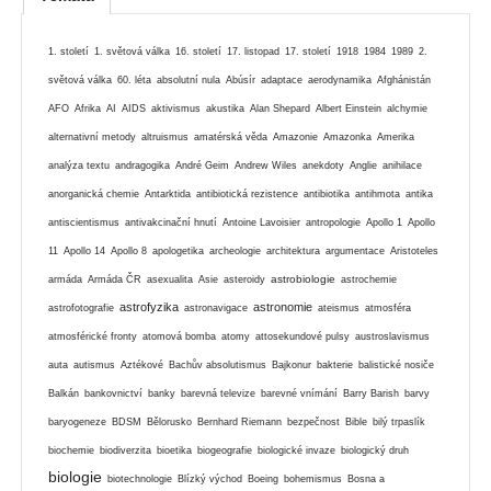
1. století
1. světová válka
16. století
17. listopad
17. století
1918
1984
1989
2.
světová válka
60. léta
absolutní nula
Abúsír
adaptace
aerodynamika
Afghánistán
AFO
Afrika
AI
AIDS
aktivismus
akustika
Alan Shepard
Albert Einstein
alchymie
alternativní metody
altruismus
amatérská věda
Amazonie
Amazonka
Amerika
analýza textu
andragogika
André Geim
Andrew Wiles
anekdoty
Anglie
anihilace
anorganická chemie
Antarktida
antibiotická rezistence
antibiotika
antihmota
antika
antiscientismus
antivakcinační hnutí
Antoine Lavoisier
antropologie
Apollo 1
Apollo
11
Apollo 14
Apollo 8
apologetika
archeologie
architektura
argumentace
Aristoteles
astrobiologie
armáda
Armáda ČR
asexualita
Asie
asteroidy
astrochemie
astrofyzika
astronomie
astrofotografie
astronavigace
ateismus
atmosféra
atmosférické fronty
atomová bomba
atomy
attosekundové pulsy
austroslavismus
auta
autismus
Aztékové
Bachův absolutismus
Bajkonur
bakterie
balistické nosiče
Balkán
bankovnictví
banky
barevná televize
barevné vnímání
Barry Barish
barvy
baryogeneze
BDSM
Bělorusko
Bernhard Riemann
bezpečnost
Bible
bilý trpaslík
biochemie
biodiverzita
bioetika
biogeografie
biologické invaze
biologický druh
biologie
biotechnologie
Blízký východ
Boeing
bohemismus
Bosna a