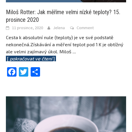
Miloš Rotter: Jak měříme velmi nízké teploty? 15.
prosince 2020
11 prosince, 2020
Jelena
Comment
Cesta k absolutní nule (teploty) je ve své podstatě
nekonečná.Získávání a měření teplot pod 1 K je obtížný
ale velmi zajímavý úkol. Miloš
...
[
pokračovat ve čtení
]
Facebook
Twitter
Share