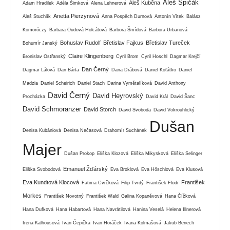
Aleš Špičák
Aleš Kuběna
Adam Hradilek
Adéla Šimková
Alena Lehnerová
Anetta Pierzynová
Aleš Stuchlík
Anna Pospěch Durnová
Antonín Vítek
Balász
Komoróczy
Barbara Oudová Holcátová
Barbora Šmídová
Barbora Urbanová
Bohuslav Rudolf
Břetislav Fajkus
Břetislav Tureček
Bohumír Janský
Claire Klingenberg
Bronislav Ostřanský
Cyril Brom
Cyril Hoschl
Dagmar Krejčí
Dan Černý
Dagmar Lálová
Dan Bárta
Dana Drábová
Daniel Koťátko
Daniel
Madzia
Daniel Scheirich
Daniel Stach
Darina Vymětalíková
David Anthony
David Černý
David Heyrovský
Procházka
David Král
David Šanc
David Schmoranzer
David Storch
David Svoboda
David Vokrouhlický
Dušan
Denisa Kubániová
Denisa Nečasová
Drahomír Suchánek
Majer
Dušan Prokop
Eliška Klozová
Eliška Mikysková
Eliška Selinger
Emanuel Žďárský
Eliška Svobodová
Eva Broklová
Eva Höschlová
Eva Klusová
Eva Kundtová Klocová
František
Fatima Cvrčková
Filip Tvrdý
František Flodr
Morkes
František Novotný
František Wald
Galina Kopaněvová
Hana Čížková
Hana Dufková
Hana Habartová
Hana Navrátilová
Hanina Veselá
Helena Illnerová
Irena Kalhousová
Ivan Čepička
Ivan Horáček
Ivana Kolmašová
Jakub Benech