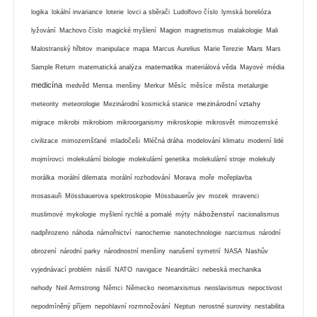
logika
lokální invariance
loterie
lovci a sběrači
Ludolfovo číslo
lymská borelióza
lyžování
Machovo číslo
magické myšlení
Magion
magnetismus
malakologie
Mali
Mars
Malostranský hřbitov
manipulace
mapa
Marcus Aurelius
Marie Terezie
Mars
matematika
Sample Return
matematická analýza
materiálová věda
Mayové
média
medicína
medvěd
Mensa
menšiny
Merkur
Měsíc
měsíce
města
metalurgie
mezinárodní vztahy
meteority
meteorologie
Mezinárodní kosmická stanice
migrace
mikrobi
mikrobiom
mikroorganismy
mikroskopie
mikrosvět
mimozemské
civilizace
mimozemšťané
mladočeši
Mléčná dráha
modelování klimatu
moderní lidé
mojmírovci
molekulární biologie
molekulární genetika
molekulární stroje
molekuly
morálka
morální dilemata
morální rozhodování
Morava
moře
mořeplavba
mosasauři
Mössbauerova spektroskopie
Mössbauerův jev
mozek
mravenci
náboženství
muslimové
mykologie
myšlení rychlé a pomalé
mýty
nacionalismus
nadpřirozeno
náhoda
námořnictví
nanochemie
nanotechnologie
narcismus
národní
obrození
národní parky
národnostní menšiny
narušení symetrií
NASA
Nashův
vyjednávací problém
násilí
NATO
navigace
Neandrtálci
nebeská mechanika
nehody
Neil Armstrong
Němci
Německo
neomarxismus
neoslavismus
nepoctivost
nepodmíněný příjem
nepohlavní rozmnožování
Neptun
nerostné suroviny
nestabilita