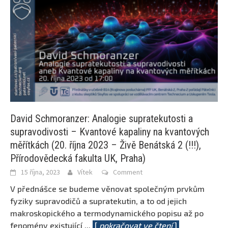
David Schmoranzer: Analogie supratekutosti a
supravodivosti – Kvantové kapaliny na kvantových
měřítkách (20. října 2023 – Živě Benátská 2 (!!!),
Přírodovědecká fakulta UK, Praha)
15 října, 2023
Vítek
Comment
V přednášce se budeme věnovat společným prvkům
fyziky supravodičů a supratekutin, a to od jejich
makroskopického a termodynamického popisu až po
fenomény existující
...
[
pokračovat ve čtení
]