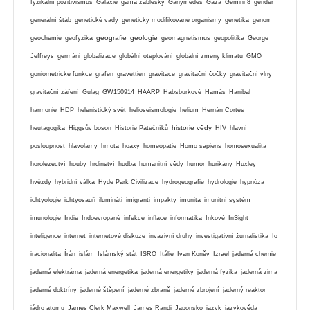
fyzikální pozitivismus
Galaxie
gama záblesky
Ganymedes
Gaza
Gemini 8
gender
generální štáb
genetické vady
geneticky modifikované organismy
genetika
genom
geografie
geologie
geochemie
geofyzika
geomagnetismus
geopolitika
George
Jeffreys
germáni
globalizace
globální oteplování
globální zmeny klimatu
GMO
goniometrické funkce
grafen
gravettien
gravitace
gravitační čočky
gravitační vlny
gravitační záření
Gulag
GW150914
HAARP
Habsburkové
Hamás
Hanibal
harmonie
HDP
helenistický svět
helioseismologie
helium
Hernán Cortés
historie vědy
heutagogika
Higgsův boson
Historie Pátečníků
HIV
hlavní
posloupnost
hlavolamy
hmota
hoaxy
homeopatie
Homo sapiens
homosexualita
horolezectví
houby
hrdinství
hudba
humanitní vědy
humor
hurikány
Huxley
hvězdy
hybridní válka
Hyde Park Civilizace
hydrogeografie
hydrologie
hypnóza
ichtyologie
ichtyosauři
ilumináti
imigranti
impakty
imunita
imunitní systém
imunologie
Indie
Indoevropané
infekce
inflace
informatika
Inkové
InSight
inteligence
internet
internetové diskuze
invazivní druhy
investigativní žurnalistika
Io
iracionalita
Írán
islám
Islámský stát
ISRO
Itálie
Ivan Koněv
Izrael
jaderná chemie
jaderná elektrárna
jaderná energetika
jaderná energetiky
jaderná fyzika
jaderná zima
jaderné doktríny
jaderné štěpení
jaderné zbraně
jaderné zbrojení
jaderný reaktor
jádro atomu
James Clerk Maxwell
James Randi
Japonsko
jazyk
jazykověda