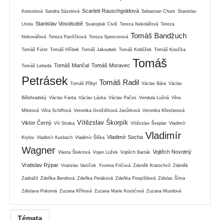
Scarlett Rauschgoldová
Kreisslová
Sandra Sázelová
Sebastian Chum
Stanislav
Stanislav Vosolsobě
Lhota
Svatopluk Civiš
Tereza Nekolářová
Tereza
Tomáš Bandžuch
Nekovářová
Tereza Pavlíčková
Tereza Spencerová
Tomáš Fürst
Tomáš Hříbek
Tomáš Jakoubek
Tomáš Koblížek
Tomáš Kosička
Tomáš
Tomáš Mančal
Tomáš Moravec
Tomáš Lebeda
Petrásek
Tomáš Radil
Tomáš Přibyl
Václav Bára
Václav
Bělohradský
Václav Fanta
Václav Láska
Václav Pačes
Vendula Lužná
Věra
Milotová
Věra Schiffová
Veronika Gvoždíková Javůrková
Veronika Křesťanová
Vítězslav Škorpík
Viktor Černý
Vít Straka
Vítězslav Švejdar
Vladimír
Vladimír
Vladimír Socha
Krylov
Vladimír Kusbach
Vladimír Šiška
Wagner
Vojtěch Novotný
Vlasta Štekrová
Vojen Ložek
Vojtěch Barták
Vratislav Rýpar
Vratislav Vaníček
Yvonna Fričová
Zdeněk Kratochvíl
Zdeněk
Zadražil
Zdeňka Bendová
Zdeňka Petáková
Zdeňka Pospíšilová
Zdislav Šíma
Zdislava Pokorná
Zuzana Kříhová
Zuzana Marie Kostićová
Zuzana Musilová
Témata