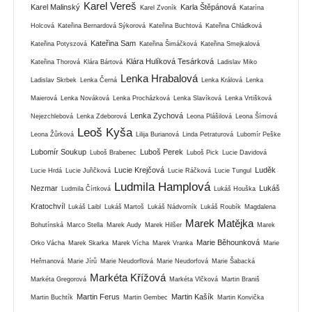
Karel Vereš
Karel Malinský
Karla Štěpánová
Karel Zvoník
Katarína
Holcová
Kateřina Bernardová Sýkorová
Kateřina Buchtová
Kateřina Chládková
Kateřina Sam
Kateřina Potyszová
Kateřina Šimáčková
Kateřina Smejkalová
Klára Hulíková Tesárková
Kateřina Thorová
Klára Bártová
Ladislav Miko
Lenka Hrabalová
Ladislav Skrbek
Lenka Černá
Lenka Králová
Lenka
Maierová
Lenka Nováková
Lenka Procházková
Lenka Slavíková
Lenka Vrtišková
Lenka Zychová
Nejezchlebová
Lenka Zdeborová
Leona Plášilová
Leona Šímová
Leoš Kyša
Leona Žůrková
Lilija Burianová
Linda Petraturová
Lubomír Peške
Lubomír Soukup
Luboš Perek
Luboš Brabenec
Luboš Pick
Lucie Davidová
Lucie Krejčová
Luděk
Lucie Hrdá
Lucie Juřičková
Lucie Ráčková
Lucie Tungul
Ludmila Hamplová
Nezmar
Lukáš
Ludmila Čírtková
Lukáš Houška
Kratochvíl
Lukáš Laibl
Lukáš Martoš
Lukáš Nádvorník
Lukáš Roubík
Magdalena
Marek Matějka
Bohutínská
Marco Stella
Marek Audy
Marek Hilšer
Marek
Marie Běhounková
Orko Vácha
Marek Skarka
Marek Vícha
Marek Vranka
Marie
Heřmanová
Marie Jírů
Marie Neudorflová
Marie Neudorfová
Marie Šabacká
Markéta Křížová
Markéta Gregorová
Markéta Vlčková
Martin Braniš
Martin Ferus
Martin Kašík
Martin Buchtík
Martin Gembec
Martin Konvička