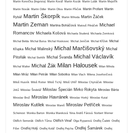
Martin Konvička (lingvista)
Martin Kovář
Martin Kozák
Martin Lulák
Martin Mejstřík
Martin Profant
Martin
Martin Novák
Martin Odler
Martin Oliva
Martin Přeček
Martin Škorpík
Martin Žáček
Rybář
Martin Wihoda
Martin Zeman
Michael
Martina Boháčová
Matouš Pilnáček
Romancov
Michaela Košová
Michaela Studená
Michaela Zemková
Michal
Michal Belda
Michal Bursa
Michal Hoskovec
Michal Jeníček
Michal Křížek
Michal Marčišovský
Michal Malinský
Michal
Křupka
Michal Václavík
Pitoňák
Michal Švanda
Michal Stehlík
Milan Halousek
Michal Žák
Michal Walter
Milan Mihola
Milan Mráz
Milan Petrák
Milan Sobotka
Milan Vlach
Milena Josefovičová
Miloš Husník
Miloš Rotter
Miloš Tichý
Miloš Uhlíř
Miloslav Chytráček
Miloslav
Miloslav Špecián
Mirko Rokyta
Miroslav Bárta
Jirků
Miloslav Šindelář
Miroslav Havránek
Miroslav Brož
Miroslav Horký
Miroslav Kutal
Miroslav Kutílek
Miroslav Petříček
Miroslav Mareš
Miroslav
Scheinost
Monika Barton
Monika Mareková
Nina Andrš Fárová
Norbert Werner
Oldřich Vinař
Oldřich Semerák
Oldřich Tůma
Olga Ryparová
Ondřej Čadek
Ondřej
Ondřej Šamárek
Ondřej Holý
Fišer
Ondřej Kolář
Ondřej Pejcha
Ondřej