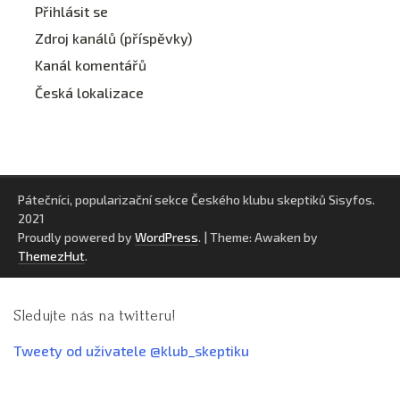
Přihlásit se
Zdroj kanálů (příspěvky)
Kanál komentářů
Česká lokalizace
Pátečníci, popularizační sekce Českého klubu skeptiků Sisyfos.
2021
Proudly powered by
WordPress
.
|
Theme: Awaken by
ThemezHut
.
Sledujte nás na twitteru!
Tweety od uživatele @klub_skeptiku