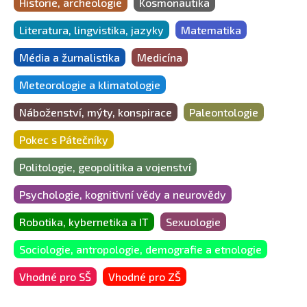
Historie, archeologie
Kosmonautika
Literatura, lingvistika, jazyky
Matematika
Média a žurnalistika
Medicína
Meteorologie a klimatologie
Náboženství, mýty, konspirace
Paleontologie
Pokec s Pátečníky
Politologie, geopolitika a vojenství
Psychologie, kognitivní vědy a neurovědy
Robotika, kybernetika a IT
Sexuologie
Sociologie, antropologie, demografie a etnologie
Vhodné pro SŠ
Vhodné pro ZŠ