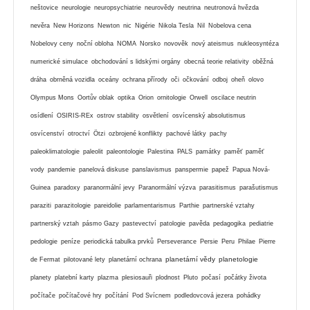
neštovice
neurologie
neuropsychiatrie
neurovědy
neutrina
neutronová hvězda
nevěra
New Horizons
Newton
nic
Nigérie
Nikola Tesla
Nil
Nobelova cena
Nobelovy ceny
noční obloha
NOMA
Norsko
novověk
nový ateismus
nukleosyntéza
numerické simulace
obchodování s lidskými orgány
obecná teorie relativity
oběžná
dráha
obrněná vozidla
oceány
ochrana přírody
oči
očkování
odboj
oheň
olovo
Olympus Mons
Oortův oblak
optika
Orion
ornitologie
Orwell
oscilace neutrin
osídlení
OSIRIS-REx
ostrov stability
osvětlení
osvícenský absolutismus
osvícenství
otroctví
Ötzi
ozbrojené konflikty
pachové látky
pachy
paleoklimatologie
paleolit
paleontologie
Palestina
PALS
památky
paměť
paměť
vody
pandemie
panelová diskuse
panslavismus
panspermie
papež
Papua Nová-
Guinea
paradoxy
paranormální jevy
Paranormální výzva
parasitismus
parašutismus
paraziti
parazitologie
pareidolie
parlamentarismus
Parthie
partnerské vztahy
partnerský vztah
pásmo Gazy
pastevectví
patologie
pavěda
pedagogika
pediatrie
pedologie
peníze
periodická tabulka prvků
Perseverance
Persie
Peru
Philae
Pierre
planetární vědy
planetologie
de Fermat
pilotované lety
planetární ochrana
planety
platební karty
plazma
plesiosauři
plodnost
Pluto
počasí
počátky života
počítače
počítačové hry
počítání
Pod Svícnem
podledovcová jezera
pohádky