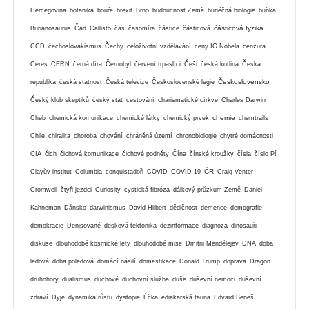
Hercegovina
botanika
bouře
brexit
Brno
budoucnost Země
buněčná biologie
buňka
částicová fyzika
Burianosaurus
Čad
Callisto
čas
časomíra
částice
částicová
CCD
čechoslovakismus
Čechy
celoživotní vzdělávání
ceny IG Nobela
cenzura
Ceres
CERN
černá díra
Černobyl
červení trpaslíci
Češi
česká kotlina
Česká
Československo
republika
česká státnost
Česká televize
Československé legie
Český klub skeptiků
český stát
cestování
charismatické církve
Charles Darwin
chemie
Cheb
chemická komunikace
chemické látky
chemický prvek
chemtrails
Chile
chiralita
choroba
chování
chráněná území
chronobiologie
chytré domácnosti
CIA
čich
čichová komunikace
čichové podněty
Čína
čínské kroužky
čísla
číslo Pí
ČR
Clayův institut
Columbia
conquistadoři
COVID
COVID-19
Craig Venter
Cromwell
čtyři jezdci
Curiosity
cystická fibróza
dálkový průzkum Země
Daniel
Kahneman
Dánsko
darwinismus
David Hilbert
dědičnost
demence
demografie
demokracie
Denisované
desková tektonika
dezinformace
diagnoza
dinosauři
diskuse
dlouhodobé kosmické lety
dlouhodobé mise
Dmitrij Mendělejev
DNA
doba
ledová
doba poledová
domácí násilí
domestikace
Donald Trump
doprava
Dragon
druhohory
dualismus
duchové
duchovní služba
duše
duševní nemoci
duševní
zdraví
Dyje
dynamika růstu
dystopie
Éčka
ediakarská fauna
Edvard Beneš