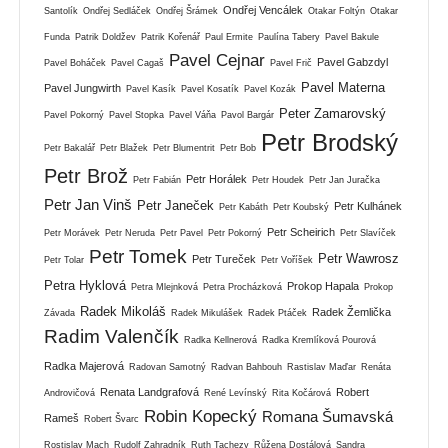
Ondřej Vencálek
Santolík
Ondřej Sedláček
Ondřej Šrámek
Otakar Foltýn
Otakar
Funda
Patrik Doldžev
Patrik Kořenář
Paul Ermite
Paulína Tabery
Pavel Bakule
Pavel Cejnar
Pavel Gabzdyl
Pavel Boháček
Pavel Cagaš
Pavel Frič
Pavel Materna
Pavel Jungwirth
Pavel Kasík
Pavel Kosatík
Pavel Kozák
Peter Zamarovský
Pavel Pokorný
Pavel Stopka
Pavel Váňa
Pavol Bargár
Petr Brodský
Petr Bakalář
Petr Blažek
Petr Blumentrit
Petr Bob
Petr Brož
Petr Horálek
Petr Fabián
Petr Houdek
Petr Jan Juračka
Petr Jan Vinš
Petr Janeček
Petr Kulhánek
Petr Kabáth
Petr Koubský
Petr Scheirich
Petr Morávek
Petr Neruda
Petr Pavel
Petr Pokorný
Petr Slavíček
Petr Tomek
Petr Wawrosz
Petr Tureček
Petr Tolar
Petr Voříšek
Petra Hyklová
Prokop Hapala
Petra Mlejnková
Petra Procházková
Prokop
Radek Mikoláš
Radek Žemlička
Závada
Radek Mikulášek
Radek Ptáček
Radim Valenčík
Radka Kellnerová
Radka Kremlíková Pourová
Radka Majerová
Radovan Samotný
Radvan Bahbouh
Rastislav Maďar
Renáta
Renata Landgrafová
Robert
Androvičová
René Levínský
Rita Kočárová
Robin Kopecký
Romana Šumavská
Rameš
Robert Švarc
Rostislav Mach
Rudolf Zahradník
Ruth Tachezy
Růžena Dostálová
Sandra