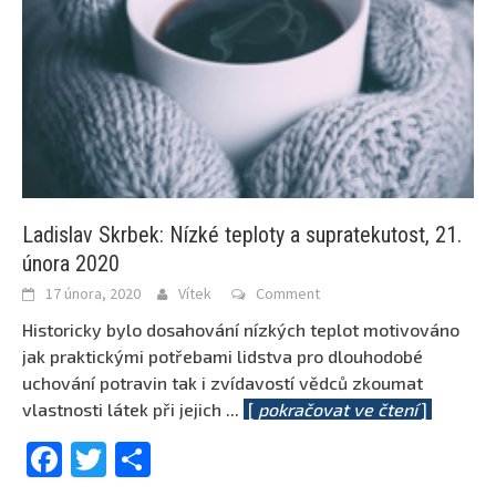
Ladislav Skrbek: Nízké teploty a supratekutost, 21.
února 2020
17 února, 2020
Vítek
Comment
Historicky bylo dosahování nízkých teplot motivováno
jak praktickými potřebami lidstva pro dlouhodobé
uchování potravin tak i zvídavostí vědců zkoumat
vlastnosti látek při jejich
...
[
pokračovat ve čtení
]
Facebook
Twitter
Share