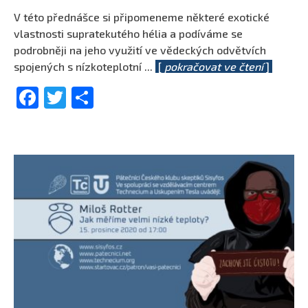
V této přednášce si připomeneme některé exotické
vlastnosti supratekutého hélia a podíváme se
podrobněji na jeho využití ve vědeckých odvětvích
spojených s nízkoteplotní
...
[
pokračovat ve čtení
]
Facebook
Twitter
Share