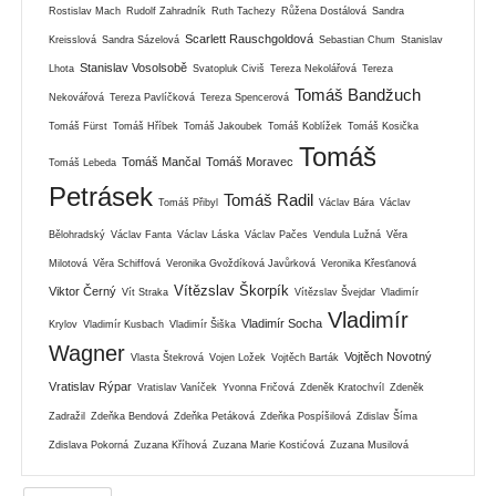
Rostislav Mach
Rudolf Zahradník
Ruth Tachezy
Růžena Dostálová
Sandra
Scarlett Rauschgoldová
Kreisslová
Sandra Sázelová
Sebastian Chum
Stanislav
Stanislav Vosolsobě
Lhota
Svatopluk Civiš
Tereza Nekolářová
Tereza
Tomáš Bandžuch
Nekovářová
Tereza Pavlíčková
Tereza Spencerová
Tomáš Fürst
Tomáš Hříbek
Tomáš Jakoubek
Tomáš Koblížek
Tomáš Kosička
Tomáš
Tomáš Mančal
Tomáš Moravec
Tomáš Lebeda
Petrásek
Tomáš Radil
Tomáš Přibyl
Václav Bára
Václav
Bělohradský
Václav Fanta
Václav Láska
Václav Pačes
Vendula Lužná
Věra
Milotová
Věra Schiffová
Veronika Gvoždíková Javůrková
Veronika Křesťanová
Vítězslav Škorpík
Viktor Černý
Vít Straka
Vítězslav Švejdar
Vladimír
Vladimír
Vladimír Socha
Krylov
Vladimír Kusbach
Vladimír Šiška
Wagner
Vojtěch Novotný
Vlasta Štekrová
Vojen Ložek
Vojtěch Barták
Vratislav Rýpar
Vratislav Vaníček
Yvonna Fričová
Zdeněk Kratochvíl
Zdeněk
Zadražil
Zdeňka Bendová
Zdeňka Petáková
Zdeňka Pospíšilová
Zdislav Šíma
Zdislava Pokorná
Zuzana Kříhová
Zuzana Marie Kostićová
Zuzana Musilová