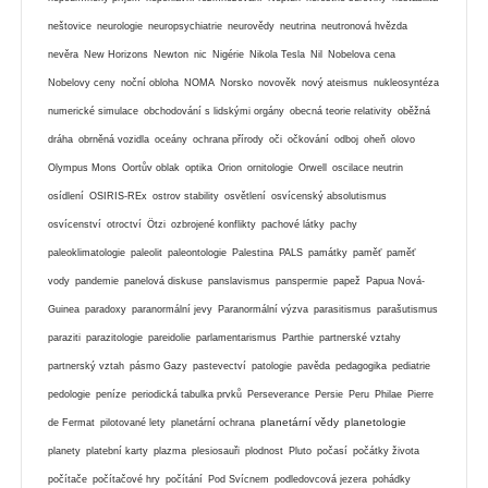
neštovice
neurologie
neuropsychiatrie
neurovědy
neutrina
neutronová hvězda
nevěra
New Horizons
Newton
nic
Nigérie
Nikola Tesla
Nil
Nobelova cena
Nobelovy ceny
noční obloha
NOMA
Norsko
novověk
nový ateismus
nukleosyntéza
numerické simulace
obchodování s lidskými orgány
obecná teorie relativity
oběžná
dráha
obrněná vozidla
oceány
ochrana přírody
oči
očkování
odboj
oheň
olovo
Olympus Mons
Oortův oblak
optika
Orion
ornitologie
Orwell
oscilace neutrin
osídlení
OSIRIS-REx
ostrov stability
osvětlení
osvícenský absolutismus
osvícenství
otroctví
Ötzi
ozbrojené konflikty
pachové látky
pachy
paleoklimatologie
paleolit
paleontologie
Palestina
PALS
památky
paměť
paměť
vody
pandemie
panelová diskuse
panslavismus
panspermie
papež
Papua Nová-
Guinea
paradoxy
paranormální jevy
Paranormální výzva
parasitismus
parašutismus
paraziti
parazitologie
pareidolie
parlamentarismus
Parthie
partnerské vztahy
partnerský vztah
pásmo Gazy
pastevectví
patologie
pavěda
pedagogika
pediatrie
pedologie
peníze
periodická tabulka prvků
Perseverance
Persie
Peru
Philae
Pierre
planetární vědy
planetologie
de Fermat
pilotované lety
planetární ochrana
planety
platební karty
plazma
plesiosauři
plodnost
Pluto
počasí
počátky života
počítače
počítačové hry
počítání
Pod Svícnem
podledovcová jezera
pohádky