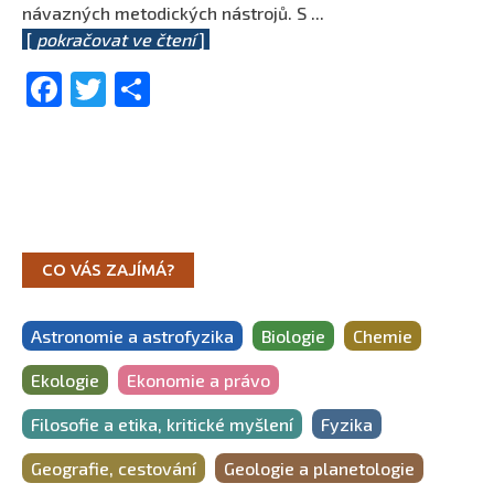
návazných metodických nástrojů. S
...
[
pokračovat ve čtení
]
Facebook
Twitter
Share
CO VÁS ZAJÍMÁ?
Astronomie a astrofyzika
Biologie
Chemie
Ekologie
Ekonomie a právo
Filosofie a etika, kritické myšlení
Fyzika
Geografie, cestování
Geologie a planetologie