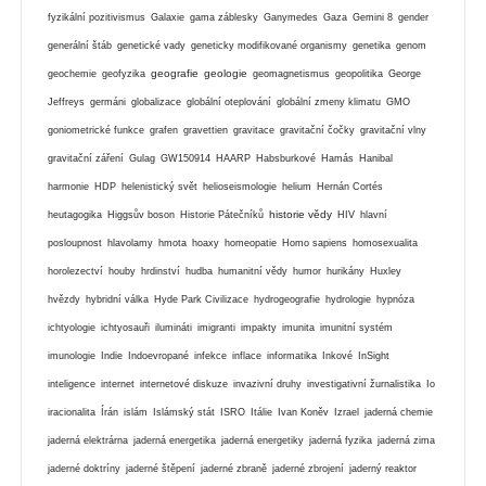
fyzikální pozitivismus
Galaxie
gama záblesky
Ganymedes
Gaza
Gemini 8
gender
generální štáb
genetické vady
geneticky modifikované organismy
genetika
genom
geografie
geologie
geochemie
geofyzika
geomagnetismus
geopolitika
George
Jeffreys
germáni
globalizace
globální oteplování
globální zmeny klimatu
GMO
goniometrické funkce
grafen
gravettien
gravitace
gravitační čočky
gravitační vlny
gravitační záření
Gulag
GW150914
HAARP
Habsburkové
Hamás
Hanibal
harmonie
HDP
helenistický svět
helioseismologie
helium
Hernán Cortés
historie vědy
heutagogika
Higgsův boson
Historie Pátečníků
HIV
hlavní
posloupnost
hlavolamy
hmota
hoaxy
homeopatie
Homo sapiens
homosexualita
horolezectví
houby
hrdinství
hudba
humanitní vědy
humor
hurikány
Huxley
hvězdy
hybridní válka
Hyde Park Civilizace
hydrogeografie
hydrologie
hypnóza
ichtyologie
ichtyosauři
ilumináti
imigranti
impakty
imunita
imunitní systém
imunologie
Indie
Indoevropané
infekce
inflace
informatika
Inkové
InSight
inteligence
internet
internetové diskuze
invazivní druhy
investigativní žurnalistika
Io
iracionalita
Írán
islám
Islámský stát
ISRO
Itálie
Ivan Koněv
Izrael
jaderná chemie
jaderná elektrárna
jaderná energetika
jaderná energetiky
jaderná fyzika
jaderná zima
jaderné doktríny
jaderné štěpení
jaderné zbraně
jaderné zbrojení
jaderný reaktor