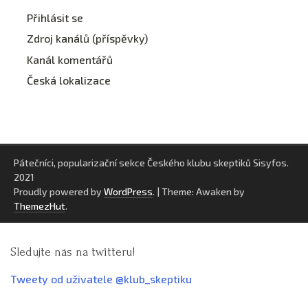
Přihlásit se
Zdroj kanálů (příspěvky)
Kanál komentářů
Česká lokalizace
Pátečníci, popularizační sekce Českého klubu skeptiků Sisyfos.
2021
Proudly powered by
WordPress
.
|
Theme: Awaken by
ThemezHut
.
Sledujte nás na twitteru!
Tweety od uživatele @klub_skeptiku