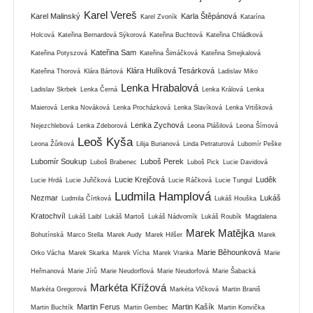
Karel Vereš
Karel Malinský
Karla Štěpánová
Karel Zvoník
Katarína
Holcová
Kateřina Bernardová Sýkorová
Kateřina Buchtová
Kateřina Chládková
Kateřina Sam
Kateřina Potyszová
Kateřina Šimáčková
Kateřina Smejkalová
Klára Hulíková Tesárková
Kateřina Thorová
Klára Bártová
Ladislav Miko
Lenka Hrabalová
Ladislav Skrbek
Lenka Černá
Lenka Králová
Lenka
Maierová
Lenka Nováková
Lenka Procházková
Lenka Slavíková
Lenka Vrtišková
Lenka Zychová
Nejezchlebová
Lenka Zdeborová
Leona Plášilová
Leona Šímová
Leoš Kyša
Leona Žůrková
Lilija Burianová
Linda Petraturová
Lubomír Peške
Lubomír Soukup
Luboš Perek
Luboš Brabenec
Luboš Pick
Lucie Davidová
Lucie Krejčová
Luděk
Lucie Hrdá
Lucie Juřičková
Lucie Ráčková
Lucie Tungul
Ludmila Hamplová
Nezmar
Lukáš
Ludmila Čírtková
Lukáš Houška
Kratochvíl
Lukáš Laibl
Lukáš Martoš
Lukáš Nádvorník
Lukáš Roubík
Magdalena
Marek Matějka
Bohutínská
Marco Stella
Marek Audy
Marek Hilšer
Marek
Marie Běhounková
Orko Vácha
Marek Skarka
Marek Vícha
Marek Vranka
Marie
Heřmanová
Marie Jírů
Marie Neudorflová
Marie Neudorfová
Marie Šabacká
Markéta Křížová
Markéta Gregorová
Markéta Vlčková
Martin Braniš
Martin Ferus
Martin Kašík
Martin Buchtík
Martin Gembec
Martin Konvička