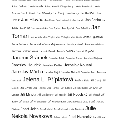
Jakub Jelínek
Jakub Kroulík
Jakub Kroulík-Klingenberg
Jakub Rozehnal
Jakub
Jan Fábry
Jan
Szánzo
Jan A. Kozák
Jan Bičovský
Jan Černý
Jan Havlíček
Jan Hlaváč
Jan Janko
Havlík
Jan Hora
Jan Hrubecký
Jan Janek
Jan
Jan
Jehlík
Jan Kolář
Jan Konvalinka
Jan Rybář
Jan Špaček
Jan Stěnička
Toman
Jana Cíglerová
Jan Veselý
Jan Vojtko
Jan Votýpka
Jan Wintr
Jana Jebavá
Jana Kalbáčová Vejpravová
Jana Mynářová
Jana Nenadalová
Jarmila Bednaříková
Jaromír Beneš
Jaromír Jedlička
Jaromír Kopeček
Jaromír Šrámek
Jaroslav Bílek
Jaroslav Fanta
Jaroslav Flejberk
Jaroslav Houdek
Jaroslav Kousal
Jaroslav Kadlec
Jaroslav Mácha
Jaroslav Nejdl
Jaroslav Nešetřil
Jaroslav Petr
Jaroslav
Jelena L. Příplatová
Vostatek
Jindřich Šídlo
Jiří Černý
Jiří
Dolejší
Jiří Grygar
Jiří Hejkrlík
Jiří Hořejší
Jiří Kacetl
Jiří Kocourek
Jiří Kříž
Jiří
Jiří Mihola
Jiří Podolský
Langer
Jiří Mikšovský
Jiří Novák
Jiří Přibáň
Jiří
Sádlo
Jiří Štegl
Jiří Weinberger
Jiří Wiedermann
Jitka Lindová
Jitka Slabá
Johana
Julie
Josef Jelen
Fialová
Josef Michl
Josef Moural
Julie Beritová
Nekola Nováková
Juraj Hvorecký
Julius Lukeš
Karel Kovář