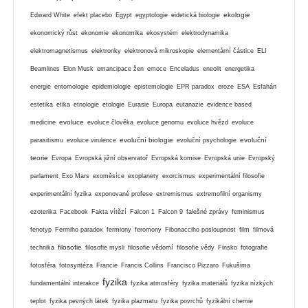
ekologie
Edward White
efekt placebo
Egypt
egyptologie
eidetická biologie
ekonomický růst
ekonomie
ekonomika
ekosystém
elektrodynamika
elektromagnetismus
elektronky
elektronová mikroskopie
elementární částice
ELI
Beamlines
Elon Musk
emancipace žen
emoce
Enceladus
eneolit
energetika
energie
entomologie
epidemiologie
epistemologie
EPR paradox
eroze
ESA
Esfahán
estetika
etika
etnologie
etologie
Eurasie
Europa
eutanazie
evidence based
evoluce
medicine
evoluce člověka
evoluce genomu
evoluce hvězd
evoluce
evoluční biologie
evoluční
parasitismu
evoluce virulence
evoluční psychologie
teorie
Evropa
Evropská jižní observatoř
Evropská komise
Evropská unie
Evropský
parlament
Exo Mars
exoměsíce
exoplanety
exorcismus
experimentální filosofie
experimentální fyzika
exponované profese
extremismus
extremofilní organismy
ezoterika
Facebook
Fakta vítězí
Falcon 1
Falcon 9
falešné zprávy
feminismus
fenotyp
Fermiho paradox
fermiony
feromony
Fibonacciho posloupnost
film
filmová
filosofie
technika
filosofie mysli
filosofie vědomí
filosofie vědy
Finsko
fotografie
fotosféra
fotosyntéza
Francie
Francis Collins
Francisco Pizzaro
Fukušima
fyzika
fundamentální interakce
fyzika atmosféry
fyzika materiálů
fyzika nízkých
teplot
fyzika pevných látek
fyzika plazmatu
fyzika povrchů
fyzikální chemie