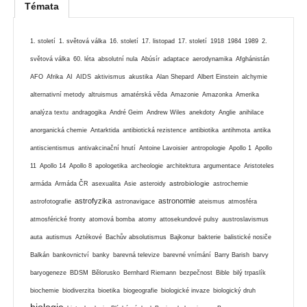
Témata
1. století
1. světová válka
16. století
17. listopad
17. století
1918
1984
1989
2.
světová válka
60. léta
absolutní nula
Abúsír
adaptace
aerodynamika
Afghánistán
AFO
Afrika
AI
AIDS
aktivismus
akustika
Alan Shepard
Albert Einstein
alchymie
alternativní metody
altruismus
amatérská věda
Amazonie
Amazonka
Amerika
analýza textu
andragogika
André Geim
Andrew Wiles
anekdoty
Anglie
anihilace
anorganická chemie
Antarktida
antibiotická rezistence
antibiotika
antihmota
antika
antiscientismus
antivakcinační hnutí
Antoine Lavoisier
antropologie
Apollo 1
Apollo
11
Apollo 14
Apollo 8
apologetika
archeologie
architektura
argumentace
Aristoteles
astrobiologie
armáda
Armáda ČR
asexualita
Asie
asteroidy
astrochemie
astrofyzika
astronomie
astrofotografie
astronavigace
ateismus
atmosféra
atmosférické fronty
atomová bomba
atomy
attosekundové pulsy
austroslavismus
auta
autismus
Aztékové
Bachův absolutismus
Bajkonur
bakterie
balistické nosiče
Balkán
bankovnictví
banky
barevná televize
barevné vnímání
Barry Barish
barvy
baryogeneze
BDSM
Bělorusko
Bernhard Riemann
bezpečnost
Bible
bilý trpaslík
biochemie
biodiverzita
bioetika
biogeografie
biologické invaze
biologický druh
biologie