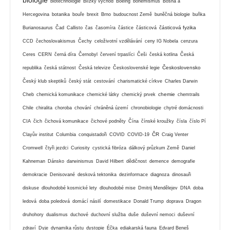
biotechnologie
Blízký východ
Boeing
bohemismus
Bosna a
Hercegovina
botanika
bouře
brexit
Brno
budoucnost Země
buněčná biologie
buňka
částicová fyzika
Burianosaurus
Čad
Callisto
čas
časomíra
částice
částicová
CCD
čechoslovakismus
Čechy
celoživotní vzdělávání
ceny IG Nobela
cenzura
Ceres
CERN
černá díra
Černobyl
červení trpaslíci
Češi
česká kotlina
Česká
Československo
republika
česká státnost
Česká televize
Československé legie
Český klub skeptiků
český stát
cestování
charismatické církve
Charles Darwin
chemie
Cheb
chemická komunikace
chemické látky
chemický prvek
chemtrails
Chile
chiralita
choroba
chování
chráněná území
chronobiologie
chytré domácnosti
CIA
čich
čichová komunikace
čichové podněty
Čína
čínské kroužky
čísla
číslo Pí
ČR
Clayův institut
Columbia
conquistadoři
COVID
COVID-19
Craig Venter
Cromwell
čtyři jezdci
Curiosity
cystická fibróza
dálkový průzkum Země
Daniel
Kahneman
Dánsko
darwinismus
David Hilbert
dědičnost
demence
demografie
demokracie
Denisované
desková tektonika
dezinformace
diagnoza
dinosauři
diskuse
dlouhodobé kosmické lety
dlouhodobé mise
Dmitrij Mendělejev
DNA
doba
ledová
doba poledová
domácí násilí
domestikace
Donald Trump
doprava
Dragon
druhohory
dualismus
duchové
duchovní služba
duše
duševní nemoci
duševní
zdraví
Dyje
dynamika růstu
dystopie
Éčka
ediakarská fauna
Edvard Beneš