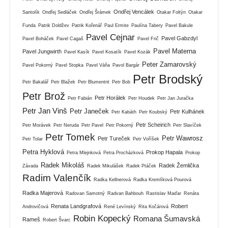
Ondřej Vencálek
Santolík
Ondřej Sedláček
Ondřej Šrámek
Otakar Foltýn
Otakar
Funda
Patrik Doldžev
Patrik Kořenář
Paul Ermite
Paulína Tabery
Pavel Bakule
Pavel Cejnar
Pavel Gabzdyl
Pavel Boháček
Pavel Cagaš
Pavel Frič
Pavel Materna
Pavel Jungwirth
Pavel Kasík
Pavel Kosatík
Pavel Kozák
Peter Zamarovský
Pavel Pokorný
Pavel Stopka
Pavel Váňa
Pavol Bargár
Petr Brodský
Petr Bakalář
Petr Blažek
Petr Blumentrit
Petr Bob
Petr Brož
Petr Horálek
Petr Fabián
Petr Houdek
Petr Jan Juračka
Petr Jan Vinš
Petr Janeček
Petr Kulhánek
Petr Kabáth
Petr Koubský
Petr Scheirich
Petr Morávek
Petr Neruda
Petr Pavel
Petr Pokorný
Petr Slavíček
Petr Tomek
Petr Wawrosz
Petr Tureček
Petr Tolar
Petr Voříšek
Petra Hyklová
Prokop Hapala
Petra Mlejnková
Petra Procházková
Prokop
Radek Mikoláš
Radek Žemlička
Závada
Radek Mikulášek
Radek Ptáček
Radim Valenčík
Radka Kellnerová
Radka Kremlíková Pourová
Radka Majerová
Radovan Samotný
Radvan Bahbouh
Rastislav Maďar
Renáta
Renata Landgrafová
Robert
Androvičová
René Levínský
Rita Kočárová
Robin Kopecký
Romana Šumavská
Rameš
Robert Švarc