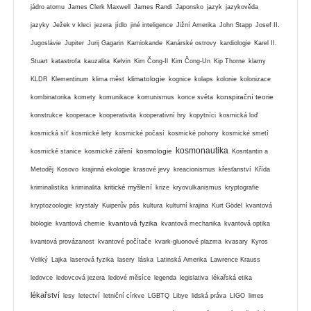
jádro atomu
James Clerk Maxwell
James Randi
Japonsko
jazyk
jazykověda
jazyky
Ježek v kleci
jezera
jídlo
jiné inteligence
Jižní Amerika
John Stapp
Josef II.
Jugoslávie
Jupiter
Jurij Gagarin
Kamiokande
Kanárské ostrovy
kardiologie
Karel II.
Stuart
katastrofa
kauzalita
Kelvin
Kim Čong-Il
Kim Čong-Un
Kip Thorne
klamy
klimatologie
KLDR
Klementinum
klima měst
kognice
kolaps
kolonie
kolonizace
konspirační teorie
kombinatorika
komety
komunikace
komunismus
konce světa
konstrukce
kooperace
kooperativita
kooperativní hry
kopytníci
kosmická loď
kosmická síť
kosmické lety
kosmické počasí
kosmické pohony
kosmické smetí
kosmonautika
kosmologie
kosmické stanice
kosmické záření
Kosntantin a
Metoděj
Kosovo
krajinná ekologie
krasové jevy
kreacionismus
křesťanství
Křída
kritické myšlení
kriminalistika
kriminalita
krize
kryovulkanismus
kryptografie
kryptozoologie
krystaly
Kuiperův pás
kultura
kulturní krajina
Kurt Gödel
kvantová
kvantová fyzika
biologie
kvantová chemie
kvantová mechanika
kvantová optika
kvantová provázanost
kvantové počítače
kvark-gluonové plazma
kvasary
Kyros
Veliký
Lajka
laserová fyzika
lasery
láska
Latinská Amerika
Lawrence Krauss
ledovce
ledovcová jezera
ledové měsíce
legenda
legislativa
lékařská etika
lékařství
lesy
letectví
letniční církve
LGBTQ
Libye
lidská práva
LIGO
limes