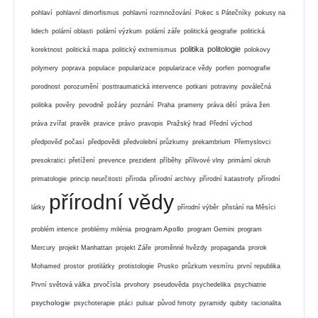
pohlaví
pohlavní dimorfismus
pohlavní rozmnožování
Pokec s Pátečníky
pokusy na
lidech
polární oblasti
polární výzkum
polární záře
politická geografie
politická
politika
politologie
korektnost
politická mapa
politický extremismus
polokovy
polymery
poprava
populace
popularizace
popularizace vědy
porfen
pornografie
porodnost
porozumění
posttraumatická intervence
potkani
potraviny
poválečná
politika
pověry
povodně
požáry
poznání
Praha
prameny
práva dětí
práva žen
práva zvířat
pravěk
pravice
právo
pravopis
Pražský hrad
Přední východ
předpověď počasí
předpovědi
předvolební průzkumy
prekambrium
Přemyslovci
presokratici
přetížení
prevence
prezident
příběhy
přílivové vlny
primární okruh
primatologie
princip neurčitosti
příroda
přírodní archivy
přírodní katastrofy
přírodní
přírodní vědy
látky
přírodní výběr
přistání na Měsíci
program Apollo
problém intence
problémy milénia
program Gemini
program
Mercury
projekt Manhattan
projekt Záře
proměnné hvězdy
propaganda
prorok
Mohamed
prostor
protilátky
protistologie
Prusko
průzkum vesmíru
první republika
První světová válka
prvočísla
prvohory
pseudověda
psychedelika
psychiatrie
psychologie
psychoterapie
ptáci
pulsar
původ hmoty
pyramidy
qubity
racionalita