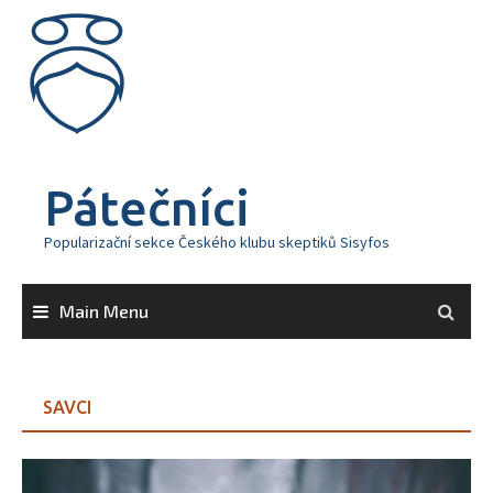
Skip
to
content
Pátečníci
Popularizační sekce Českého klubu skeptiků Sisyfos
Main Menu
SAVCI