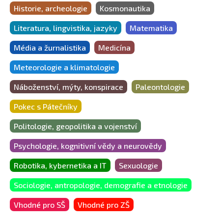
Historie, archeologie
Kosmonautika
Literatura, lingvistika, jazyky
Matematika
Média a žurnalistika
Medicína
Meteorologie a klimatologie
Náboženství, mýty, konspirace
Paleontologie
Pokec s Pátečníky
Politologie, geopolitika a vojenství
Psychologie, kognitivní vědy a neurovědy
Robotika, kybernetika a IT
Sexuologie
Sociologie, antropologie, demografie a etnologie
Vhodné pro SŠ
Vhodné pro ZŠ