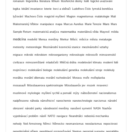
romanum
lingvistika
literatura
lithium
litosferické desky
lodě
logické uvažování
logika
lokální invariance
loterie
lovci a sběrači
Ludolfovo číslo
lymská borelióza
lyžování
Machovo číslo
magické myšlení
Magion
magnetismus
malakologie
Mali
Mars
Malostranský hřbitov
manipulace
mapa
Marcus Aurelius
Marie Terezie
Mars
matematika
Sample Return
matematická analýza
materiálová věda
Mayové
média
medicína
medvěd
Mensa
menšiny
Merkur
Měsíc
měsíce
města
metalurgie
mezinárodní vztahy
meteority
meteorologie
Mezinárodní kosmická stanice
migrace
mikrobi
mikrobiom
mikroorganismy
mikroskopie
mikrosvět
mimozemské
civilizace
mimozemšťané
mladočeši
Mléčná dráha
modelování klimatu
moderní lidé
mojmírovci
molekulární biologie
molekulární genetika
molekulární stroje
molekuly
morálka
morální dilemata
morální rozhodování
Morava
moře
mořeplavba
mosasauři
Mössbauerova spektroskopie
Mössbauerův jev
mozek
mravenci
náboženství
muslimové
mykologie
myšlení rychlé a pomalé
mýty
nacionalismus
nadpřirozeno
náhoda
námořnictví
nanochemie
nanotechnologie
narcismus
národní
obrození
národní parky
národnostní menšiny
narušení symetrií
NASA
Nashův
vyjednávací problém
násilí
NATO
navigace
Neandrtálci
nebeská mechanika
nehody
Neil Armstrong
Němci
Německo
neomarxismus
neoslavismus
nepoctivost
nepodmíněný příjem
nepohlavní rozmnožování
Neptun
nerostné suroviny
nestabilita