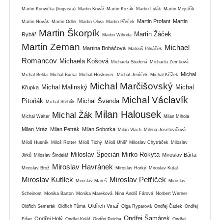
Martin Konvička (lingvista)
Martin Kovář
Martin Kozák
Martin Lulák
Martin Mejstřík
Martin Profant
Martin
Martin Novák
Martin Odler
Martin Oliva
Martin Přeček
Martin Škorpík
Martin Žáček
Rybář
Martin Wihoda
Martin Zeman
Michael
Martina Boháčová
Matouš Pilnáček
Romancov
Michaela Košová
Michaela Studená
Michaela Zemková
Michal
Michal Belda
Michal Bursa
Michal Hoskovec
Michal Jeníček
Michal Křížek
Michal Marčišovský
Michal Malinský
Michal
Křupka
Michal Václavík
Pitoňák
Michal Švanda
Michal Stehlík
Milan Halousek
Michal Žák
Michal Walter
Milan Mihola
Milan Mráz
Milan Petrák
Milan Sobotka
Milan Vlach
Milena Josefovičová
Miloš Husník
Miloš Rotter
Miloš Tichý
Miloš Uhlíř
Miloslav Chytráček
Miloslav
Miloslav Špecián
Mirko Rokyta
Miroslav Bárta
Jirků
Miloslav Šindelář
Miroslav Havránek
Miroslav Brož
Miroslav Horký
Miroslav Kutal
Miroslav Kutílek
Miroslav Petříček
Miroslav Mareš
Miroslav
Scheinost
Monika Barton
Monika Mareková
Nina Andrš Fárová
Norbert Werner
Oldřich Vinař
Oldřich Semerák
Oldřich Tůma
Olga Ryparová
Ondřej Čadek
Ondřej
Ondřej Šamárek
Ondřej Holý
Fišer
Ondřej Kolář
Ondřej Pejcha
Ondřej