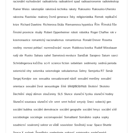
racionální rozhodování
radioaktivita
radioaktivní spad
radioastronomie
radioteleskop
Rainer Weiss
raketoplán
raketová technika
rakety
Rakousko
Rakousko-Uhersko
religionistika
rakovina
Rastislav
reaktory čtvrté generace
řeky
Remek
replikační
krize
Richard Dawkins
Richterova škála
Riemannova hypotéza
Řím
Římská říše
římské provincie
rituály
Robert Oppenheimer
roboti
robotika
Roger Chaffee
rok v
kosmonautice
romantický nacionalismus
romantismus
Ronald Drever
Rosetta
rostliny
rovnost pohlaví
rozmnožování
rozum
Rubikova kostka
Rudolf Mössbauer
rudý obr
Rusko
Sahara
sahel
Sametová revoluce
Sandžak
Sarajevo
Saturn
savci
Schrödingerova kočička
sci-fi
science fiction
sebeklam
sedimenty
sedmá perioda
seismické vlny
seismika
seismologie
sekularismus
šelmy
Semjorka R7
Senát
Sergej Koroljov
sex
sexualita
sexualizované násilí
sexuální menšiny
sexuální
skepticismus
sexuologie
orientace
sexuální život
šíité
školství
Skotsko
šlechtění
slepý démon
sloučeniny
SLS
Slunce
sluneční fyzika
sluneční hodiny
Sluneční soustava
sluneční vítr
smrt
smrt hvězd
smysly
šneci
sobecký gen
sociální bublina
sociální demokracie
sociální geografie
sociální hmyz
sociální sítě
sociobiologie
sociologie
sociomapování
Somaliland
Somálsko
sopka
sopky
soudnictví
soukromý sektor ve vědě
souvislost
Sovětský svaz
Space Shuttle
Space X
spánek
Španělsko
speleologie
spiknutí
spintronika
společenské