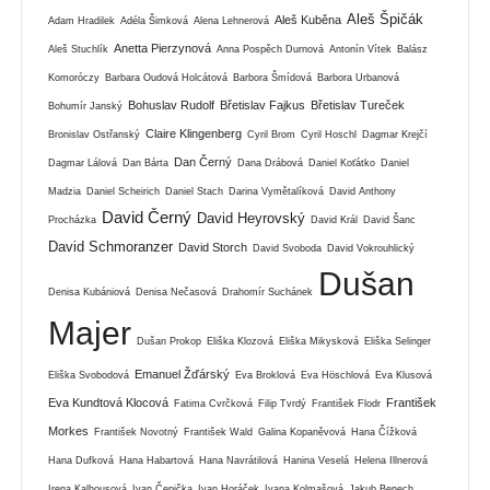
Aleš Špičák
Aleš Kuběna
Adam Hradilek
Adéla Šimková
Alena Lehnerová
Anetta Pierzynová
Aleš Stuchlík
Anna Pospěch Durnová
Antonín Vítek
Balász
Komoróczy
Barbara Oudová Holcátová
Barbora Šmídová
Barbora Urbanová
Bohuslav Rudolf
Břetislav Fajkus
Břetislav Tureček
Bohumír Janský
Claire Klingenberg
Bronislav Ostřanský
Cyril Brom
Cyril Hoschl
Dagmar Krejčí
Dan Černý
Dagmar Lálová
Dan Bárta
Dana Drábová
Daniel Koťátko
Daniel
Madzia
Daniel Scheirich
Daniel Stach
Darina Vymětalíková
David Anthony
David Černý
David Heyrovský
Procházka
David Král
David Šanc
David Schmoranzer
David Storch
David Svoboda
David Vokrouhlický
Dušan
Denisa Kubániová
Denisa Nečasová
Drahomír Suchánek
Majer
Dušan Prokop
Eliška Klozová
Eliška Mikysková
Eliška Selinger
Emanuel Žďárský
Eliška Svobodová
Eva Broklová
Eva Höschlová
Eva Klusová
Eva Kundtová Klocová
František
Fatima Cvrčková
Filip Tvrdý
František Flodr
Morkes
František Novotný
František Wald
Galina Kopaněvová
Hana Čížková
Hana Dufková
Hana Habartová
Hana Navrátilová
Hanina Veselá
Helena Illnerová
Irena Kalhousová
Ivan Čepička
Ivan Horáček
Ivana Kolmašová
Jakub Benech