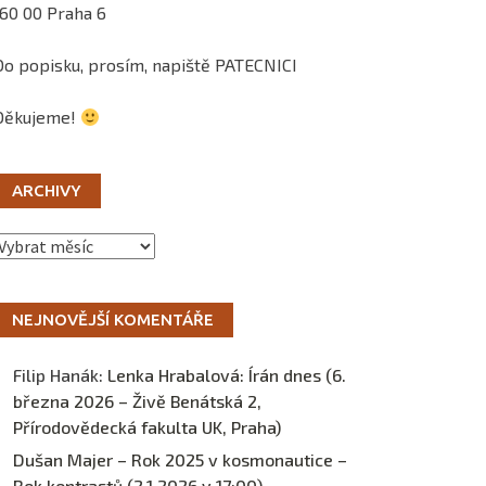
160 00 Praha 6
Do popisku, prosím, napiště PATECNICI
Děkujeme!
ARCHIVY
Archivy
NEJNOVĚJŠÍ KOMENTÁŘE
Filip Hanák
:
Lenka Hrabalová: Írán dnes (6.
března 2026 – Živě Benátská 2,
Přírodovědecká fakulta UK, Praha)
Dušan Majer – Rok 2025 v kosmonautice –
Rok kontrastů (2.1.2026 v 17:00) –