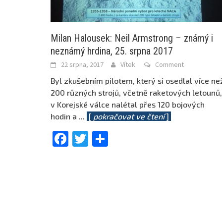
Milan Halousek: Neil Armstrong – známý i
neznámý hrdina, 25. srpna 2017
22 srpna, 2017
Vítek
Comment
Byl zkušebním pilotem, který si osedlal více ne
200 různých strojů, včetně raketových letounů,
v Korejské válce nalétal přes 120 bojových
hodin a
...
[
pokračovat ve čtení
]
Facebook
Twitter
Share