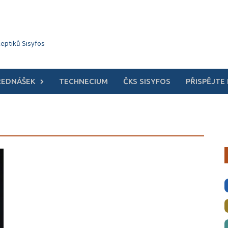
keptiků Sisyfos
ŘEDNÁŠEK
TECHNECIUM
ČKS SISYFOS
PŘISPĚJTE