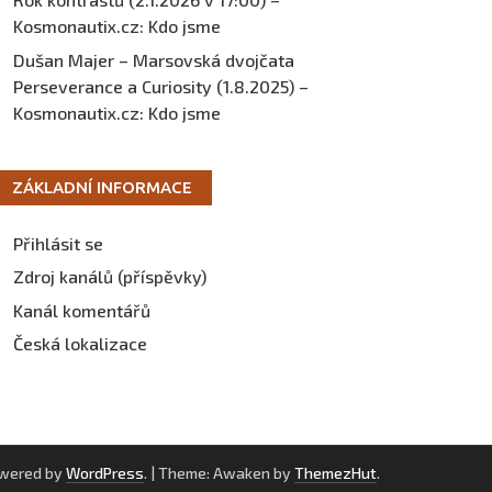
Kosmonautix.cz
:
Kdo jsme
Dušan Majer – Marsovská dvojčata
Perseverance a Curiosity (1.8.2025) –
Kosmonautix.cz
:
Kdo jsme
ZÁKLADNÍ INFORMACE
Přihlásit se
Zdroj kanálů (příspěvky)
Kanál komentářů
Česká lokalizace
owered by
WordPress
.
|
Theme: Awaken by
ThemezHut
.