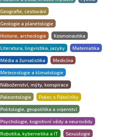
Geografie, cestování
Geologie a planetologie
Historie, archeologie
Kosmonautika
Literatura, lingvistika, jazyky
Matematika
Média a žurnalistika
Medicína
Meteorologie a klimatologie
Náboženství, mýty, konspirace
Paleontologie
Pokec s Pátečníky
Politologie, geopolitika a vojenství
Psychologie, kognitivní vědy a neurovědy
Robotika, kybernetika a IT
Sexuologie