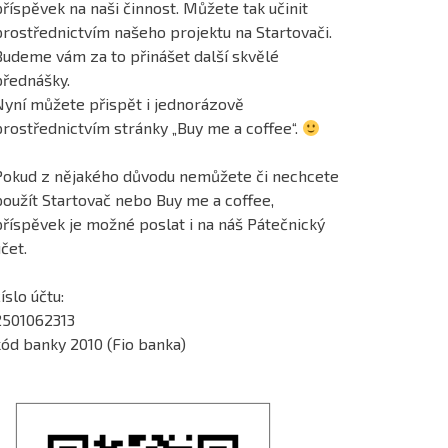
říspěvek na naši činnost. Můžete tak učinit
prostřednictvím našeho projektu na Startovači.
Budeme vám za to přinášet další skvělé
přednášky.
Nyní můžete přispět i jednorázově
prostřednictvím stránky „Buy me a coffee“.
Pokud z nějakého důvodu nemůžete či nechcete
použít Startovač nebo Buy me a coffee,
příspěvek je možné poslat i na náš Pátečnický
čet.
íslo účtu:
2501062313
kód banky 2010 (Fio banka)