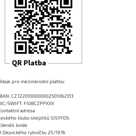
Údaje pro mezinárodní platbu:
IBAN: CZ7220100000002501062313
BIC/SWIFT: FIOBCZPPXXX
Kontaktní adresa
Českého klubu skeptiků SISYFOS:
Zdeněk Jonák
U Dejvického rybníčku 25/1976