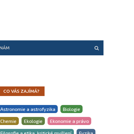
 NÁM
CO VÁS ZAJÍMÁ?
Astronomie a astrofyzika
Biologie
Chemie
Ekologie
Ekonomie a právo
Filosofie a etika, kritické myšlení
Fyzika