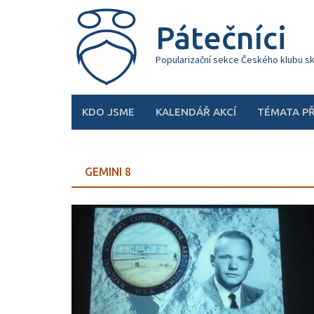
Skip
to
Pátečníci
content
Popularizační sekce Českého klubu s
KDO JSME
KALENDÁŘ AKCÍ
TÉMATA P
GEMINI 8