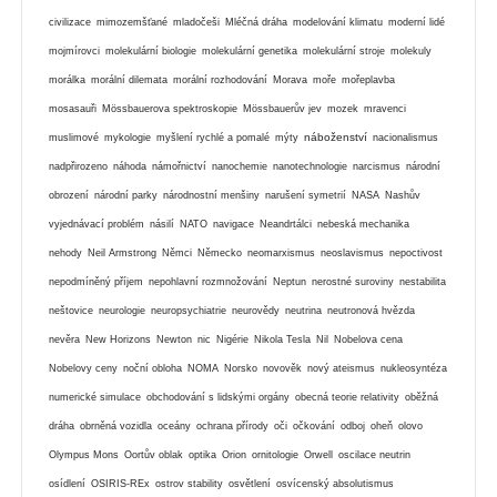
civilizace
mimozemšťané
mladočeši
Mléčná dráha
modelování klimatu
moderní lidé
mojmírovci
molekulární biologie
molekulární genetika
molekulární stroje
molekuly
morálka
morální dilemata
morální rozhodování
Morava
moře
mořeplavba
mosasauři
Mössbauerova spektroskopie
Mössbauerův jev
mozek
mravenci
náboženství
muslimové
mykologie
myšlení rychlé a pomalé
mýty
nacionalismus
nadpřirozeno
náhoda
námořnictví
nanochemie
nanotechnologie
narcismus
národní
obrození
národní parky
národnostní menšiny
narušení symetrií
NASA
Nashův
vyjednávací problém
násilí
NATO
navigace
Neandrtálci
nebeská mechanika
nehody
Neil Armstrong
Němci
Německo
neomarxismus
neoslavismus
nepoctivost
nepodmíněný příjem
nepohlavní rozmnožování
Neptun
nerostné suroviny
nestabilita
neštovice
neurologie
neuropsychiatrie
neurovědy
neutrina
neutronová hvězda
nevěra
New Horizons
Newton
nic
Nigérie
Nikola Tesla
Nil
Nobelova cena
Nobelovy ceny
noční obloha
NOMA
Norsko
novověk
nový ateismus
nukleosyntéza
numerické simulace
obchodování s lidskými orgány
obecná teorie relativity
oběžná
dráha
obrněná vozidla
oceány
ochrana přírody
oči
očkování
odboj
oheň
olovo
Olympus Mons
Oortův oblak
optika
Orion
ornitologie
Orwell
oscilace neutrin
osídlení
OSIRIS-REx
ostrov stability
osvětlení
osvícenský absolutismus