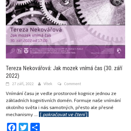
Tereza Nekovářová: Jak mozek vnímá čas (30. září
2022)
27 září, 2022
Vítek
Comment
Vnímání času je vedle prostorové kognice jednou ze
základních kognitivních domén. Formuje naše vnímání
okolního světa i nás samotných, přesto ale přesné
mechanismy
...
[
pokračovat ve čtení
]
Facebook
Twitter
Share