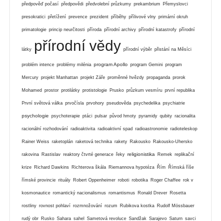
předpověď počasí
předpovědi
předvolební průzkumy
prekambrium
Přemyslovci
presokratici
přetížení
prevence
prezident
příběhy
přílivové vlny
primární okruh
primatologie
princip neurčitosti
příroda
přírodní archivy
přírodní katastrofy
přírodní
přírodní vědy
látky
přírodní výběr
přistání na Měsíci
program Apollo
problém intence
problémy milénia
program Gemini
program
Mercury
projekt Manhattan
projekt Záře
proměnné hvězdy
propaganda
prorok
Mohamed
prostor
protilátky
protistologie
Prusko
průzkum vesmíru
první republika
První světová válka
prvočísla
prvohory
pseudověda
psychedelika
psychiatrie
psychologie
psychoterapie
ptáci
pulsar
původ hmoty
pyramidy
qubity
racionalita
racionální rozhodování
radioaktivita
radioaktivní spad
radioastronomie
radioteleskop
Rainer Weiss
raketoplán
raketová technika
rakety
Rakousko
Rakousko-Uhersko
religionistika
rakovina
Rastislav
reaktory čtvrté generace
řeky
Remek
replikační
krize
Richard Dawkins
Richterova škála
Riemannova hypotéza
Řím
Římská říše
římské provincie
rituály
Robert Oppenheimer
roboti
robotika
Roger Chaffee
rok v
kosmonautice
romantický nacionalismus
romantismus
Ronald Drever
Rosetta
rostliny
rovnost pohlaví
rozmnožování
rozum
Rubikova kostka
Rudolf Mössbauer
rudý obr
Rusko
Sahara
sahel
Sametová revoluce
Sandžak
Sarajevo
Saturn
savci