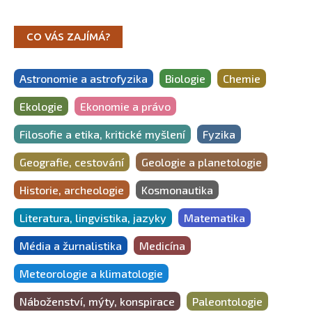
CO VÁS ZAJÍMÁ?
Astronomie a astrofyzika
Biologie
Chemie
Ekologie
Ekonomie a právo
Filosofie a etika, kritické myšlení
Fyzika
Geografie, cestování
Geologie a planetologie
Historie, archeologie
Kosmonautika
Literatura, lingvistika, jazyky
Matematika
Média a žurnalistika
Medicína
Meteorologie a klimatologie
Náboženství, mýty, konspirace
Paleontologie