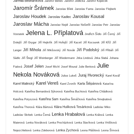
Jarmila Bednaříková
Jaromír Beneš
Jaromír Jedlička
Jaromír Kopeček
Jaromír Šrámek
Jaroslav Bílek
Jaroslav Fanta
Jaroslav Flejberk
Jaroslav Houdek
Jaroslav Kousal
Jaroslav Kadlec
Jaroslav Mácha
Jaroslav Nejdl
Jaroslav Nešetřil
Jaroslav Petr
Jaroslav
Jelena L. Příplatová
Vostatek
Jindřich Šídlo
Jiří Černý
Jiří
Dolejší
Jiří Grygar
Jiří Hejkrlík
Jiří Hořejší
Jiří Kacetl
Jiří Kocourek
Jiří Kříž
Jiří
Jiří Mihola
Jiří Podolský
Langer
Jiří Mikšovský
Jiří Novák
Jiří Přibáň
Jiří
Sádlo
Jiří Štegl
Jiří Weinberger
Jiří Wiedermann
Jitka Lindová
Jitka Slabá
Johana
Julie
Josef Jelen
Fialová
Josef Michl
Josef Moural
Julie Beritová
Nekola Nováková
Juraj Hvorecký
Julius Lukeš
Karel Kovář
Karel Vereš
Karel Malinský
Karla Štěpánová
Karel Zvoník
Katarína
Holcová
Kateřina Bernardová Sýkorová
Kateřina Buchtová
Kateřina Chládková
Kateřina Sam
Kateřina Potyszová
Kateřina Šimáčková
Kateřina Smejkalová
Klára Hulíková Tesárková
Kateřina Thorová
Klára Bártová
Ladislav Miko
Lenka Hrabalová
Ladislav Skrbek
Lenka Černá
Lenka Králová
Lenka
Maierová
Lenka Nováková
Lenka Procházková
Lenka Slavíková
Lenka Vrtišková
Lenka Zychová
Nejezchlebová
Lenka Zdeborová
Leona Plášilová
Leona Šímová