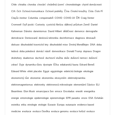
Chile
chiralita
choroba
chování
chráněná území
chronobiologie
chytré domácnosti
CIA
čich
čichová komunikace
čichové podněty
Čína
čínské kroužky
čísla
číslo Pí
ČR
Clayův institut
Columbia
conquistadoři
COVID
COVID-19
Craig Venter
Cromwell
čtyři jezdci
Curiosity
cystická fibróza
dálkový průzkum Země
Daniel
Kahneman
Dánsko
darwinismus
David Hilbert
dědičnost
demence
demografie
demokracie
Denisované
desková tektonika
dezinformace
diagnoza
dinosauři
diskuse
dlouhodobé kosmické lety
dlouhodobé mise
Dmitrij Mendělejev
DNA
doba
ledová
doba poledová
domácí násilí
domestikace
Donald Trump
doprava
Dragon
druhohory
dualismus
duchové
duchovní služba
duše
duševní nemoci
duševní
zdraví
Dyje
dynamika růstu
dystopie
Éčka
ediakarská fauna
Edvard Beneš
ekologie
Edward White
efekt placebo
Egypt
egyptologie
eidetická biologie
ekonomický růst
ekonomie
ekonomika
ekosystém
elektrodynamika
elektromagnetismus
elektronky
elektronová mikroskopie
elementární částice
ELI
Beamlines
Elon Musk
emancipace žen
emoce
Enceladus
eneolit
energetika
energie
entomologie
epidemiologie
epistemologie
EPR paradox
eroze
ESA
Esfahán
estetika
etika
etnologie
etologie
Eurasie
Europa
eutanazie
evidence based
evoluce
medicine
evoluce člověka
evoluce genomu
evoluce hvězd
evoluce