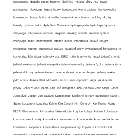
historie vědy
heutagogika
Higgsův boson
Historie Pátečníků
HIV
hlavní
posloupnost
hlavolamy
hmota
hoaxy
homeopatie
Homo sapiens
homosexualita
horolezectví
houby
hrdinství
hudba
humanitní vědy
humor
hurikány
Huxley
hvězdy
hybridní válka
Hyde Park Civilizace
hydrogeografie
hydrologie
hypnóza
ichtyologie
ichtyosauři
ilumináti
imigranti
impakty
imunita
imunitní systém
imunologie
Indie
Indoevropané
infekce
inflace
informatika
Inkové
InSight
inteligence
internet
internetové diskuze
invazivní druhy
investigativní žurnalistika
Io
iracionalita
Írán
islám
Islámský stát
ISRO
Itálie
Ivan Koněv
Izrael
jaderná chemie
jaderná elektrárna
jaderná energetika
jaderná energetiky
jaderná fyzika
jaderná zima
jaderné doktríny
jaderné štěpení
jaderné zbraně
jaderné zbrojení
jaderný reaktor
jádro atomu
James Clerk Maxwell
James Randi
Japonsko
jazyk
jazykověda
jazyky
Ježek v kleci
jezera
jídlo
jiné inteligence
Jižní Amerika
John Stapp
Josef II.
Jugoslávie
Jupiter
Jurij Gagarin
Kamiokande
Kanárské ostrovy
kardiologie
Karel II.
Stuart
katastrofa
kauzalita
Kelvin
Kim Čong-Il
Kim Čong-Un
Kip Thorne
klamy
klimatologie
KLDR
Klementinum
klima měst
kognice
kolaps
kolonie
kolonizace
konspirační teorie
kombinatorika
komety
komunikace
komunismus
konce světa
konstrukce
kooperace
kooperativita
kooperativní hry
kopytníci
kosmická loď
kosmická síť
kosmické lety
kosmické počasí
kosmické pohony
kosmické smetí