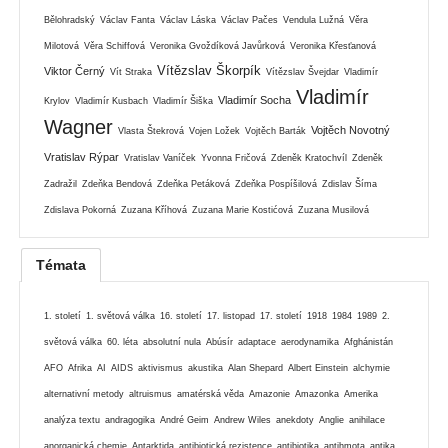
Bělohradský
Václav Fanta
Václav Láska
Václav Pačes
Vendula Lužná
Věra
Milotová
Věra Schiffová
Veronika Gvoždíková Javůrková
Veronika Křesťanová
Vítězslav Škorpík
Viktor Černý
Vít Straka
Vítězslav Švejdar
Vladimír
Vladimír
Vladimír Socha
Krylov
Vladimír Kusbach
Vladimír Šiška
Wagner
Vojtěch Novotný
Vlasta Štekrová
Vojen Ložek
Vojtěch Barták
Vratislav Rýpar
Vratislav Vaníček
Yvonna Fričová
Zdeněk Kratochvíl
Zdeněk
Zadražil
Zdeňka Bendová
Zdeňka Petáková
Zdeňka Pospíšilová
Zdislav Šíma
Zdislava Pokorná
Zuzana Kříhová
Zuzana Marie Kostićová
Zuzana Musilová
Témata
1. století
1. světová válka
16. století
17. listopad
17. století
1918
1984
1989
2.
světová válka
60. léta
absolutní nula
Abúsír
adaptace
aerodynamika
Afghánistán
AFO
Afrika
AI
AIDS
aktivismus
akustika
Alan Shepard
Albert Einstein
alchymie
alternativní metody
altruismus
amatérská věda
Amazonie
Amazonka
Amerika
analýza textu
andragogika
André Geim
Andrew Wiles
anekdoty
Anglie
anihilace
anorganická chemie
Antarktida
antibiotická rezistence
antibiotika
antihmota
antika