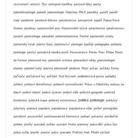
osvícenství
otroctví
Ötzi
ozbrojené konflikty
pachové látky
pachy
paleoklimatologie
paleolit
paleontologie
Palestina
PALS
památky
paměť
paměť
vody
pandemie
panelová diskuse
panslavismus
panspermie
papež
Papua Nová-
Guinea
paradoxy
paranormální jevy
Paranormální výzva
parasitismus
parašutismus
paraziti
parazitologie
pareidolie
parlamentarismus
Parthie
partnerské vztahy
partnerský vztah
pásmo Gazy
pastevectví
patologie
pavěda
pedagogika
pediatrie
pedologie
peníze
periodická tabulka prvků
Perseverance
Persie
Peru
Philae
Pierre
planetární vědy
planetologie
de Fermat
pilotované lety
planetární ochrana
planety
platební karty
plazma
plesiosauři
plodnost
Pluto
počasí
počátky života
počítače
počítačové hry
počítání
Pod Svícnem
podledovcová jezera
pohádky
pohlaví
pohlavní dimorfismus
pohlavní rozmnožování
Pokec s Pátečníky
pokusy na
lidech
polární oblasti
polární výzkum
polární záře
politická geografie
politická
politika
politologie
korektnost
politická mapa
politický extremismus
polokovy
polymery
poprava
populace
popularizace
popularizace vědy
porfen
pornografie
porodnost
porozumění
posttraumatická intervence
potkani
potraviny
poválečná
politika
pověry
povodně
požáry
poznání
Praha
prameny
práva dětí
práva žen
práva zvířat
pravěk
pravice
právo
pravopis
Pražský hrad
Přední východ