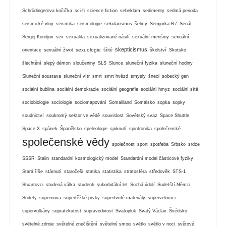
Schrödingerova kočička
sci-fi
science fiction
sebeklam
sedimenty
sedmá perioda
seismické vlny
seismika
seismologie
sekularismus
šelmy
Semjorka R7
Senát
Sergej Koroljov
sex
sexualita
sexualizované násilí
sexuální menšiny
sexuální
skepticismus
sexuologie
orientace
sexuální život
šíité
školství
Skotsko
šlechtění
slepý démon
sloučeniny
SLS
Slunce
sluneční fyzika
sluneční hodiny
Sluneční soustava
sluneční vítr
smrt
smrt hvězd
smysly
šneci
sobecký gen
sociální bublina
sociální demokracie
sociální geografie
sociální hmyz
sociální sítě
sociobiologie
sociologie
sociomapování
Somaliland
Somálsko
sopka
sopky
soudnictví
soukromý sektor ve vědě
souvislost
Sovětský svaz
Space Shuttle
Space X
spánek
Španělsko
speleologie
spiknutí
spintronika
společenské
společenské vědy
společnost
sport
spotřeba
Srbsko
srdce
SSSR
Stalin
standardní kosmologický model
Standardní model částicové fyziky
Stará říše
stárnutí
staročeši
statika
statistika
stratosféra
středověk
STS-1
Stuartovci
studená válka
studenti
suborbitální let
Suchá údolí
Sudetští Němci
Sudety
supernova
supertěžké prvky
supertvrdé materiály
supervelmoci
supervulkány
supratekutost
supravodivost
Svatopluk
Svatý Václav
Švédsko
světelné zdroje
světelné znečištění
světelný smog
světlo
světlo v noci
světové