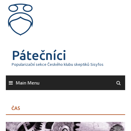
Skip
to
content
Pátečníci
Popularizační sekce Českého klubu skeptiků Sisyfos
Main Menu
ČAS