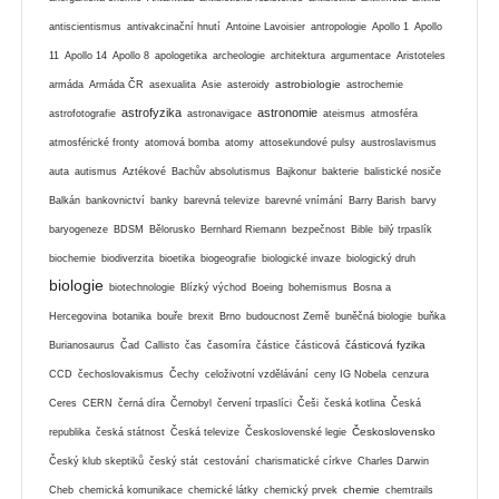
antiscientismus
antivakcinační hnutí
Antoine Lavoisier
antropologie
Apollo 1
Apollo
11
Apollo 14
Apollo 8
apologetika
archeologie
architektura
argumentace
Aristoteles
astrobiologie
armáda
Armáda ČR
asexualita
Asie
asteroidy
astrochemie
astrofyzika
astronomie
astrofotografie
astronavigace
ateismus
atmosféra
atmosférické fronty
atomová bomba
atomy
attosekundové pulsy
austroslavismus
auta
autismus
Aztékové
Bachův absolutismus
Bajkonur
bakterie
balistické nosiče
Balkán
bankovnictví
banky
barevná televize
barevné vnímání
Barry Barish
barvy
baryogeneze
BDSM
Bělorusko
Bernhard Riemann
bezpečnost
Bible
bilý trpaslík
biochemie
biodiverzita
bioetika
biogeografie
biologické invaze
biologický druh
biologie
biotechnologie
Blízký východ
Boeing
bohemismus
Bosna a
Hercegovina
botanika
bouře
brexit
Brno
budoucnost Země
buněčná biologie
buňka
částicová fyzika
Burianosaurus
Čad
Callisto
čas
časomíra
částice
částicová
CCD
čechoslovakismus
Čechy
celoživotní vzdělávání
ceny IG Nobela
cenzura
Ceres
CERN
černá díra
Černobyl
červení trpaslíci
Češi
česká kotlina
Česká
Československo
republika
česká státnost
Česká televize
Československé legie
Český klub skeptiků
český stát
cestování
charismatické církve
Charles Darwin
chemie
Cheb
chemická komunikace
chemické látky
chemický prvek
chemtrails