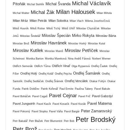
Michal Václavík
Pitoňák
Michal Švanda
Michal Stehlík
Milan Halousek
Michal Žák
Michal Walter
Milan Mihola
Milan Mráz
Milan Petrák
Milan Sobotka
Milan Vlach
Milena Josefovičová
Miloš Husník
Miloš Rotter
Miloš Tichý
Miloš Uhlíř
Miloslav Chytráček
Miloslav
Miloslav Špecián
Mirko Rokyta
Miroslav Bárta
Jirků
Miloslav Šindelář
Miroslav Havránek
Miroslav Brož
Miroslav Horký
Miroslav Kutal
Miroslav Kutílek
Miroslav Petříček
Miroslav Mareš
Miroslav
Scheinost
Monika Barton
Monika Mareková
Nina Andrš Fárová
Norbert Werner
Oldřich Vinař
Oldřich Semerák
Oldřich Tůma
Olga Ryparová
Ondřej Čadek
Ondřej
Ondřej Šamárek
Ondřej Holý
Fišer
Ondřej Kolář
Ondřej Pejcha
Ondřej
Ondřej Vencálek
Santolík
Ondřej Sedláček
Ondřej Šrámek
Otakar Foltýn
Otakar
Funda
Patrik Doldžev
Patrik Kořenář
Paul Ermite
Paulína Tabery
Pavel Bakule
Pavel Cejnar
Pavel Gabzdyl
Pavel Boháček
Pavel Cagaš
Pavel Frič
Pavel Materna
Pavel Jungwirth
Pavel Kasík
Pavel Kosatík
Pavel Kozák
Peter Zamarovský
Pavel Pokorný
Pavel Stopka
Pavel Váňa
Pavol Bargár
Petr Brodský
Petr Bakalář
Petr Blažek
Petr Blumentrit
Petr Bob
Petr Brož
Petr Horálek