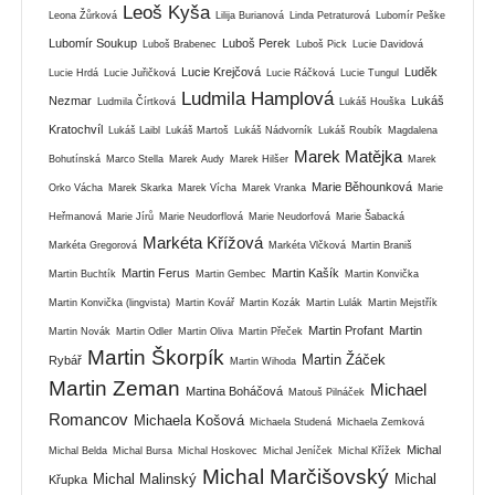
Leoš Kyša
Leona Žůrková
Lilija Burianová
Linda Petraturová
Lubomír Peške
Lubomír Soukup
Luboš Perek
Luboš Brabenec
Luboš Pick
Lucie Davidová
Lucie Krejčová
Luděk
Lucie Hrdá
Lucie Juřičková
Lucie Ráčková
Lucie Tungul
Ludmila Hamplová
Nezmar
Lukáš
Ludmila Čírtková
Lukáš Houška
Kratochvíl
Lukáš Laibl
Lukáš Martoš
Lukáš Nádvorník
Lukáš Roubík
Magdalena
Marek Matějka
Bohutínská
Marco Stella
Marek Audy
Marek Hilšer
Marek
Marie Běhounková
Orko Vácha
Marek Skarka
Marek Vícha
Marek Vranka
Marie
Heřmanová
Marie Jírů
Marie Neudorflová
Marie Neudorfová
Marie Šabacká
Markéta Křížová
Markéta Gregorová
Markéta Vlčková
Martin Braniš
Martin Ferus
Martin Kašík
Martin Buchtík
Martin Gembec
Martin Konvička
Martin Konvička (lingvista)
Martin Kovář
Martin Kozák
Martin Lulák
Martin Mejstřík
Martin Profant
Martin
Martin Novák
Martin Odler
Martin Oliva
Martin Přeček
Martin Škorpík
Martin Žáček
Rybář
Martin Wihoda
Martin Zeman
Michael
Martina Boháčová
Matouš Pilnáček
Romancov
Michaela Košová
Michaela Studená
Michaela Zemková
Michal
Michal Belda
Michal Bursa
Michal Hoskovec
Michal Jeníček
Michal Křížek
Michal Marčišovský
Michal Malinský
Michal
Křupka