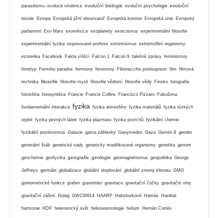
evoluční biologie
evoluční
parasitismu
evoluce virulence
evoluční psychologie
teorie
Evropa
Evropská jižní observatoř
Evropská komise
Evropská unie
Evropský
parlament
Exo Mars
exoměsíce
exoplanety
exorcismus
experimentální filosofie
experimentální fyzika
exponované profese
extremismus
extremofilní organismy
ezoterika
Facebook
Fakta vítězí
Falcon 1
Falcon 9
falešné zprávy
feminismus
fenotyp
Fermiho paradox
fermiony
feromony
Fibonacciho posloupnost
film
filmová
filosofie
technika
filosofie mysli
filosofie vědomí
filosofie vědy
Finsko
fotografie
fotosféra
fotosyntéza
Francie
Francis Collins
Francisco Pizzaro
Fukušima
fyzika
fundamentální interakce
fyzika atmosféry
fyzika materiálů
fyzika nízkých
teplot
fyzika pevných látek
fyzika plazmatu
fyzika povrchů
fyzikální chemie
fyzikální pozitivismus
Galaxie
gama záblesky
Ganymedes
Gaza
Gemini 8
gender
generální štáb
genetické vady
geneticky modifikované organismy
genetika
genom
geografie
geologie
geochemie
geofyzika
geomagnetismus
geopolitika
George
Jeffreys
germáni
globalizace
globální oteplování
globální zmeny klimatu
GMO
goniometrické funkce
grafen
gravettien
gravitace
gravitační čočky
gravitační vlny
gravitační záření
Gulag
GW150914
HAARP
Habsburkové
Hamás
Hanibal
harmonie
HDP
helenistický svět
helioseismologie
helium
Hernán Cortés