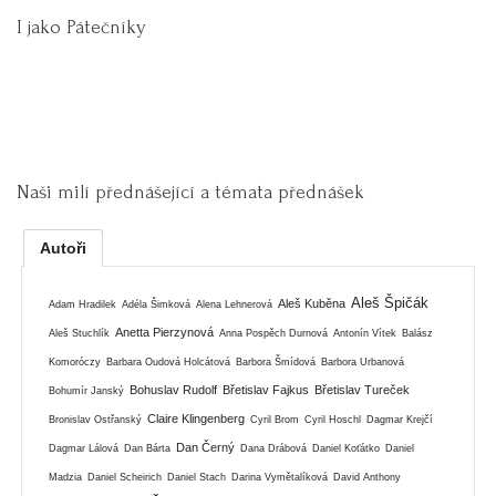
I jako Pátečníky
Naši milí přednášející a témata přednášek
Autoři
Aleš Špičák
Aleš Kuběna
Adam Hradilek
Adéla Šimková
Alena Lehnerová
Anetta Pierzynová
Aleš Stuchlík
Anna Pospěch Durnová
Antonín Vítek
Balász
Komoróczy
Barbara Oudová Holcátová
Barbora Šmídová
Barbora Urbanová
Bohuslav Rudolf
Břetislav Fajkus
Břetislav Tureček
Bohumír Janský
Claire Klingenberg
Bronislav Ostřanský
Cyril Brom
Cyril Hoschl
Dagmar Krejčí
Dan Černý
Dagmar Lálová
Dan Bárta
Dana Drábová
Daniel Koťátko
Daniel
Madzia
Daniel Scheirich
Daniel Stach
Darina Vymětalíková
David Anthony