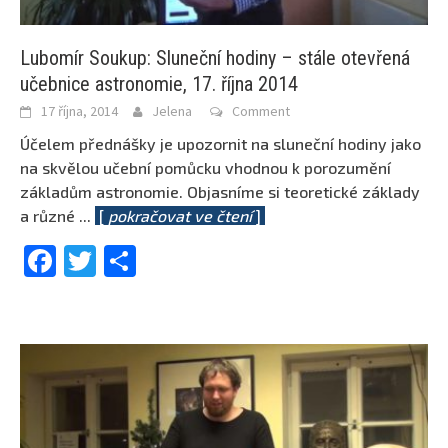
Lubomír Soukup: Sluneční hodiny – stále otevřená
učebnice astronomie, 17. října 2014
17 října, 2014
Jelena
Comment
Účelem přednášky je upozornit na sluneční hodiny jako
na skvělou učební pomůcku vhodnou k porozumění
základům astronomie. Objasníme si teoretické základy
a různé
...
[
pokračovat ve čtení
]
Facebook
Twitter
Share