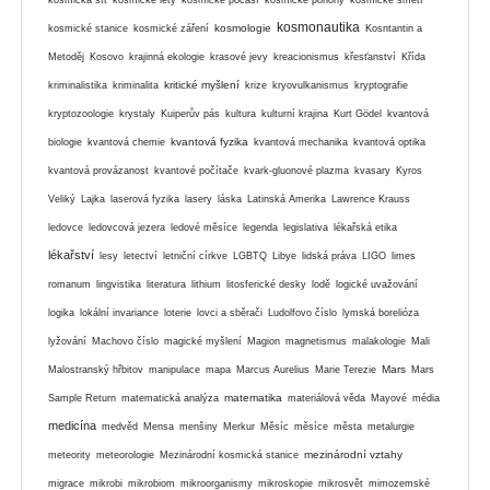
kosmonautika
kosmologie
kosmické stanice
kosmické záření
Kosntantin a
Metoděj
Kosovo
krajinná ekologie
krasové jevy
kreacionismus
křesťanství
Křída
kritické myšlení
kriminalistika
kriminalita
krize
kryovulkanismus
kryptografie
kryptozoologie
krystaly
Kuiperův pás
kultura
kulturní krajina
Kurt Gödel
kvantová
kvantová fyzika
biologie
kvantová chemie
kvantová mechanika
kvantová optika
kvantová provázanost
kvantové počítače
kvark-gluonové plazma
kvasary
Kyros
Veliký
Lajka
laserová fyzika
lasery
láska
Latinská Amerika
Lawrence Krauss
ledovce
ledovcová jezera
ledové měsíce
legenda
legislativa
lékařská etika
lékařství
lesy
letectví
letniční církve
LGBTQ
Libye
lidská práva
LIGO
limes
romanum
lingvistika
literatura
lithium
litosferické desky
lodě
logické uvažování
logika
lokální invariance
loterie
lovci a sběrači
Ludolfovo číslo
lymská borelióza
lyžování
Machovo číslo
magické myšlení
Magion
magnetismus
malakologie
Mali
Mars
Malostranský hřbitov
manipulace
mapa
Marcus Aurelius
Marie Terezie
Mars
matematika
Sample Return
matematická analýza
materiálová věda
Mayové
média
medicína
medvěd
Mensa
menšiny
Merkur
Měsíc
měsíce
města
metalurgie
mezinárodní vztahy
meteority
meteorologie
Mezinárodní kosmická stanice
migrace
mikrobi
mikrobiom
mikroorganismy
mikroskopie
mikrosvět
mimozemské