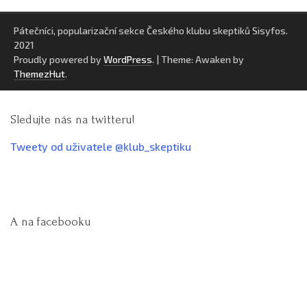
Pátečníci, popularizační sekce Českého klubu skeptiků Sisyfos.
2021
Proudly powered by
WordPress
.
|
Theme: Awaken by
ThemezHut
.
Sledujte nás na twitteru!
Tweety od uživatele @klub_skeptiku
A na facebooku