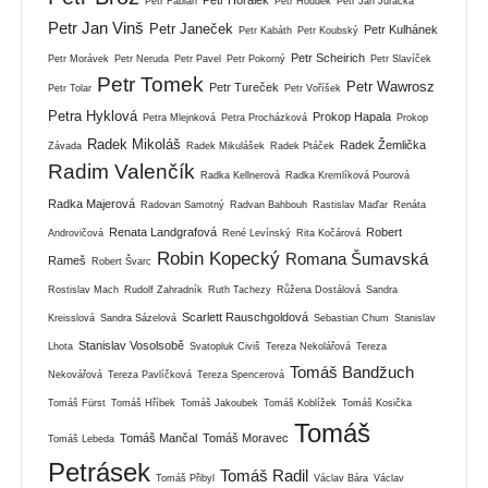
Petr Fabián
Petr Houdek
Petr Jan Juračka
Petr Jan Vinš
Petr Janeček
Petr Kulhánek
Petr Kabáth
Petr Koubský
Petr Scheirich
Petr Morávek
Petr Neruda
Petr Pavel
Petr Pokorný
Petr Slavíček
Petr Tomek
Petr Wawrosz
Petr Tureček
Petr Tolar
Petr Voříšek
Petra Hyklová
Prokop Hapala
Petra Mlejnková
Petra Procházková
Prokop
Radek Mikoláš
Radek Žemlička
Závada
Radek Mikulášek
Radek Ptáček
Radim Valenčík
Radka Kellnerová
Radka Kremlíková Pourová
Radka Majerová
Radovan Samotný
Radvan Bahbouh
Rastislav Maďar
Renáta
Renata Landgrafová
Robert
Androvičová
René Levínský
Rita Kočárová
Robin Kopecký
Romana Šumavská
Rameš
Robert Švarc
Rostislav Mach
Rudolf Zahradník
Ruth Tachezy
Růžena Dostálová
Sandra
Scarlett Rauschgoldová
Kreisslová
Sandra Sázelová
Sebastian Chum
Stanislav
Stanislav Vosolsobě
Lhota
Svatopluk Civiš
Tereza Nekolářová
Tereza
Tomáš Bandžuch
Nekovářová
Tereza Pavlíčková
Tereza Spencerová
Tomáš Fürst
Tomáš Hříbek
Tomáš Jakoubek
Tomáš Koblížek
Tomáš Kosička
Tomáš
Tomáš Mančal
Tomáš Moravec
Tomáš Lebeda
Petrásek
Tomáš Radil
Tomáš Přibyl
Václav Bára
Václav