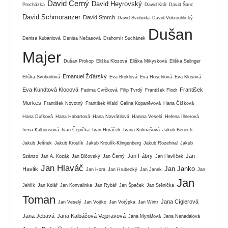
David Černý
David Heyrovský
Procházka
David Král
David Šanc
David Schmoranzer
David Storch
David Svoboda
David Vokrouhlický
Dušan
Denisa Kubániová
Denisa Nečasová
Drahomír Suchánek
Majer
Dušan Prokop
Eliška Klozová
Eliška Mikysková
Eliška Selinger
Emanuel Žďárský
Eliška Svobodová
Eva Broklová
Eva Höschlová
Eva Klusová
Eva Kundtová Klocová
František
Fatima Cvrčková
Filip Tvrdý
František Flodr
Morkes
František Novotný
František Wald
Galina Kopaněvová
Hana Čížková
Hana Dufková
Hana Habartová
Hana Navrátilová
Hanina Veselá
Helena Illnerová
Irena Kalhousová
Ivan Čepička
Ivan Horáček
Ivana Kolmašová
Jakub Benech
Jakub Jelínek
Jakub Kroulík
Jakub Kroulík-Klingenberg
Jakub Rozehnal
Jakub
Jan Fábry
Jan
Szánzo
Jan A. Kozák
Jan Bičovský
Jan Černý
Jan Havlíček
Jan Hlaváč
Jan Janko
Havlík
Jan Hora
Jan Hrubecký
Jan Janek
Jan
Jan
Jehlík
Jan Kolář
Jan Konvalinka
Jan Rybář
Jan Špaček
Jan Stěnička
Toman
Jana Cíglerová
Jan Veselý
Jan Vojtko
Jan Votýpka
Jan Wintr
Jana Jebavá
Jana Kalbáčová Vejpravová
Jana Mynářová
Jana Nenadalová