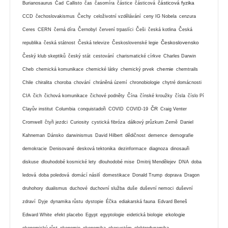
částicová fyzika
Burianosaurus
Čad
Callisto
čas
časomíra
částice
částicová
CCD
čechoslovakismus
Čechy
celoživotní vzdělávání
ceny IG Nobela
cenzura
Ceres
CERN
černá díra
Černobyl
červení trpaslíci
Češi
česká kotlina
Česká
Československo
republika
česká státnost
Česká televize
Československé legie
Český klub skeptiků
český stát
cestování
charismatické církve
Charles Darwin
chemie
Cheb
chemická komunikace
chemické látky
chemický prvek
chemtrails
Chile
chiralita
choroba
chování
chráněná území
chronobiologie
chytré domácnosti
CIA
čich
čichová komunikace
čichové podněty
Čína
čínské kroužky
čísla
číslo Pí
ČR
Clayův institut
Columbia
conquistadoři
COVID
COVID-19
Craig Venter
Cromwell
čtyři jezdci
Curiosity
cystická fibróza
dálkový průzkum Země
Daniel
Kahneman
Dánsko
darwinismus
David Hilbert
dědičnost
demence
demografie
demokracie
Denisované
desková tektonika
dezinformace
diagnoza
dinosauři
diskuse
dlouhodobé kosmické lety
dlouhodobé mise
Dmitrij Mendělejev
DNA
doba
ledová
doba poledová
domácí násilí
domestikace
Donald Trump
doprava
Dragon
druhohory
dualismus
duchové
duchovní služba
duše
duševní nemoci
duševní
zdraví
Dyje
dynamika růstu
dystopie
Éčka
ediakarská fauna
Edvard Beneš
ekologie
Edward White
efekt placebo
Egypt
egyptologie
eidetická biologie
ekonomický růst
ekonomie
ekonomika
ekosystém
elektrodynamika