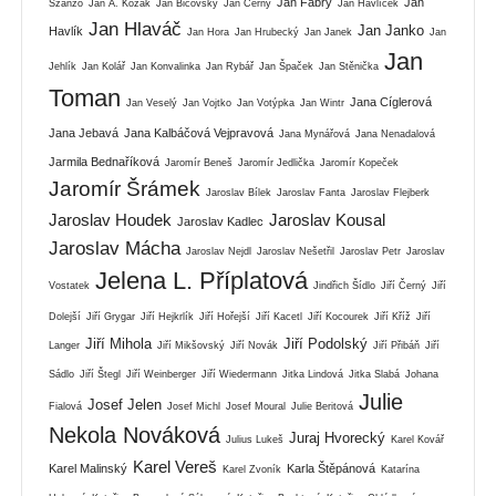
Jan Fábry
Jan
Szánzo
Jan A. Kozák
Jan Bičovský
Jan Černý
Jan Havlíček
Jan Hlaváč
Jan Janko
Havlík
Jan Hora
Jan Hrubecký
Jan Janek
Jan
Jan
Jehlík
Jan Kolář
Jan Konvalinka
Jan Rybář
Jan Špaček
Jan Stěnička
Toman
Jana Cíglerová
Jan Veselý
Jan Vojtko
Jan Votýpka
Jan Wintr
Jana Jebavá
Jana Kalbáčová Vejpravová
Jana Mynářová
Jana Nenadalová
Jarmila Bednaříková
Jaromír Beneš
Jaromír Jedlička
Jaromír Kopeček
Jaromír Šrámek
Jaroslav Bílek
Jaroslav Fanta
Jaroslav Flejberk
Jaroslav Houdek
Jaroslav Kousal
Jaroslav Kadlec
Jaroslav Mácha
Jaroslav Nejdl
Jaroslav Nešetřil
Jaroslav Petr
Jaroslav
Jelena L. Příplatová
Vostatek
Jindřich Šídlo
Jiří Černý
Jiří
Dolejší
Jiří Grygar
Jiří Hejkrlík
Jiří Hořejší
Jiří Kacetl
Jiří Kocourek
Jiří Kříž
Jiří
Jiří Mihola
Jiří Podolský
Langer
Jiří Mikšovský
Jiří Novák
Jiří Přibáň
Jiří
Sádlo
Jiří Štegl
Jiří Weinberger
Jiří Wiedermann
Jitka Lindová
Jitka Slabá
Johana
Julie
Josef Jelen
Fialová
Josef Michl
Josef Moural
Julie Beritová
Nekola Nováková
Juraj Hvorecký
Julius Lukeš
Karel Kovář
Karel Vereš
Karel Malinský
Karla Štěpánová
Karel Zvoník
Katarína