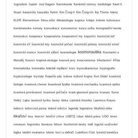
Jugoslávie
Jupiter
Jurij Gagarin
Kamiokande
Kanárské ostrovy
kardiologie
Karel II.
Stuart
katastrofa
kauzalita
Kelvin
Kim Čong-Il
Kim Čong-Un
Kip Thorne
klamy
klimatologie
KLDR
Klementinum
klima měst
kognice
kolaps
kolonie
kolonizace
konspirační teorie
kombinatorika
komety
komunikace
komunismus
konce světa
konstrukce
kooperace
kooperativita
kooperativní hry
kopytníci
kosmická loď
kosmická síť
kosmické lety
kosmické počasí
kosmické pohony
kosmické smetí
kosmonautika
kosmologie
kosmické stanice
kosmické záření
Kosntantin a
Metoděj
Kosovo
krajinná ekologie
krasové jevy
kreacionismus
křesťanství
Křída
kritické myšlení
kriminalistika
kriminalita
krize
kryovulkanismus
kryptografie
kryptozoologie
krystaly
Kuiperův pás
kultura
kulturní krajina
Kurt Gödel
kvantová
kvantová fyzika
biologie
kvantová chemie
kvantová mechanika
kvantová optika
kvantová provázanost
kvantové počítače
kvark-gluonové plazma
kvasary
Kyros
Veliký
Lajka
laserová fyzika
lasery
láska
Latinská Amerika
Lawrence Krauss
ledovce
ledovcová jezera
ledové měsíce
legenda
legislativa
lékařská etika
lékařství
lesy
letectví
letniční církve
LGBTQ
Libye
lidská práva
LIGO
limes
romanum
lingvistika
literatura
lithium
litosferické desky
lodě
logické uvažování
logika
lokální invariance
loterie
lovci a sběrači
Ludolfovo číslo
lymská borelióza