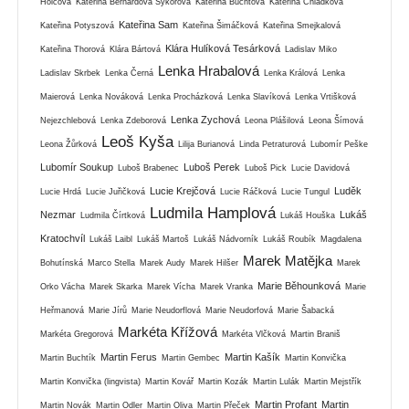
Holcová
Kateřina Bernardová Sýkorová
Kateřina Buchtová
Kateřina Chládková
Kateřina Sam
Kateřina Potyszová
Kateřina Šimáčková
Kateřina Smejkalová
Klára Hulíková Tesárková
Kateřina Thorová
Klára Bártová
Ladislav Miko
Lenka Hrabalová
Ladislav Skrbek
Lenka Černá
Lenka Králová
Lenka
Maierová
Lenka Nováková
Lenka Procházková
Lenka Slavíková
Lenka Vrtišková
Lenka Zychová
Nejezchlebová
Lenka Zdeborová
Leona Plášilová
Leona Šímová
Leoš Kyša
Leona Žůrková
Lilija Burianová
Linda Petraturová
Lubomír Peške
Lubomír Soukup
Luboš Perek
Luboš Brabenec
Luboš Pick
Lucie Davidová
Lucie Krejčová
Luděk
Lucie Hrdá
Lucie Juřičková
Lucie Ráčková
Lucie Tungul
Ludmila Hamplová
Nezmar
Lukáš
Ludmila Čírtková
Lukáš Houška
Kratochvíl
Lukáš Laibl
Lukáš Martoš
Lukáš Nádvorník
Lukáš Roubík
Magdalena
Marek Matějka
Bohutínská
Marco Stella
Marek Audy
Marek Hilšer
Marek
Marie Běhounková
Orko Vácha
Marek Skarka
Marek Vícha
Marek Vranka
Marie
Heřmanová
Marie Jírů
Marie Neudorflová
Marie Neudorfová
Marie Šabacká
Markéta Křížová
Markéta Gregorová
Markéta Vlčková
Martin Braniš
Martin Ferus
Martin Kašík
Martin Buchtík
Martin Gembec
Martin Konvička
Martin Konvička (lingvista)
Martin Kovář
Martin Kozák
Martin Lulák
Martin Mejstřík
Martin Profant
Martin
Martin Novák
Martin Odler
Martin Oliva
Martin Přeček