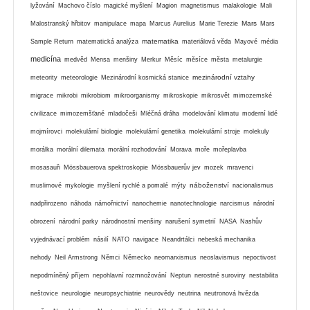
lyžování
Machovo číslo
magické myšlení
Magion
magnetismus
malakologie
Mali
Mars
Malostranský hřbitov
manipulace
mapa
Marcus Aurelius
Marie Terezie
Mars
matematika
Sample Return
matematická analýza
materiálová věda
Mayové
média
medicína
medvěd
Mensa
menšiny
Merkur
Měsíc
měsíce
města
metalurgie
mezinárodní vztahy
meteority
meteorologie
Mezinárodní kosmická stanice
migrace
mikrobi
mikrobiom
mikroorganismy
mikroskopie
mikrosvět
mimozemské
civilizace
mimozemšťané
mladočeši
Mléčná dráha
modelování klimatu
moderní lidé
mojmírovci
molekulární biologie
molekulární genetika
molekulární stroje
molekuly
morálka
morální dilemata
morální rozhodování
Morava
moře
mořeplavba
mosasauři
Mössbauerova spektroskopie
Mössbauerův jev
mozek
mravenci
náboženství
muslimové
mykologie
myšlení rychlé a pomalé
mýty
nacionalismus
nadpřirozeno
náhoda
námořnictví
nanochemie
nanotechnologie
narcismus
národní
obrození
národní parky
národnostní menšiny
narušení symetrií
NASA
Nashův
vyjednávací problém
násilí
NATO
navigace
Neandrtálci
nebeská mechanika
nehody
Neil Armstrong
Němci
Německo
neomarxismus
neoslavismus
nepoctivost
nepodmíněný příjem
nepohlavní rozmnožování
Neptun
nerostné suroviny
nestabilita
neštovice
neurologie
neuropsychiatrie
neurovědy
neutrina
neutronová hvězda