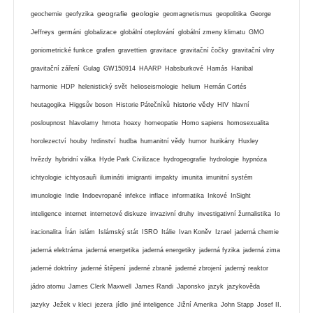
geografie
geologie
geochemie
geofyzika
geomagnetismus
geopolitika
George
Jeffreys
germáni
globalizace
globální oteplování
globální zmeny klimatu
GMO
goniometrické funkce
grafen
gravettien
gravitace
gravitační čočky
gravitační vlny
gravitační záření
Gulag
GW150914
HAARP
Habsburkové
Hamás
Hanibal
harmonie
HDP
helenistický svět
helioseismologie
helium
Hernán Cortés
historie vědy
heutagogika
Higgsův boson
Historie Pátečníků
HIV
hlavní
posloupnost
hlavolamy
hmota
hoaxy
homeopatie
Homo sapiens
homosexualita
horolezectví
houby
hrdinství
hudba
humanitní vědy
humor
hurikány
Huxley
hvězdy
hybridní válka
Hyde Park Civilizace
hydrogeografie
hydrologie
hypnóza
ichtyologie
ichtyosauři
ilumináti
imigranti
impakty
imunita
imunitní systém
imunologie
Indie
Indoevropané
infekce
inflace
informatika
Inkové
InSight
inteligence
internet
internetové diskuze
invazivní druhy
investigativní žurnalistika
Io
iracionalita
Írán
islám
Islámský stát
ISRO
Itálie
Ivan Koněv
Izrael
jaderná chemie
jaderná elektrárna
jaderná energetika
jaderná energetiky
jaderná fyzika
jaderná zima
jaderné doktríny
jaderné štěpení
jaderné zbraně
jaderné zbrojení
jaderný reaktor
jádro atomu
James Clerk Maxwell
James Randi
Japonsko
jazyk
jazykověda
jazyky
Ježek v kleci
jezera
jídlo
jiné inteligence
Jižní Amerika
John Stapp
Josef II.