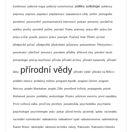
politika
politologie
korektnost
politická mapa
politický extremismus
polokovy
polymery
poprava
populace
popularizace
popularizace vědy
porfen
pornografie
porodnost
porozumění
posttraumatická intervence
potkani
potraviny
poválečná
politika
pověry
povodně
požáry
poznání
Praha
prameny
práva dětí
práva žen
práva zvířat
pravěk
pravice
právo
pravopis
Pražský hrad
Přední východ
předpověď počasí
předpovědi
předvolební průzkumy
prekambrium
Přemyslovci
presokratici
přetížení
prevence
prezident
příběhy
přílivové vlny
primární okruh
primatologie
princip neurčitosti
příroda
přírodní archivy
přírodní katastrofy
přírodní
přírodní vědy
látky
přírodní výběr
přistání na Měsíci
program Apollo
problém intence
problémy milénia
program Gemini
program
Mercury
projekt Manhattan
projekt Záře
proměnné hvězdy
propaganda
prorok
Mohamed
prostor
protilátky
protistologie
Prusko
průzkum vesmíru
první republika
První světová válka
prvočísla
prvohory
pseudověda
psychedelika
psychiatrie
psychologie
psychoterapie
ptáci
pulsar
původ hmoty
pyramidy
qubity
racionalita
racionální rozhodování
radioaktivita
radioaktivní spad
radioastronomie
radioteleskop
Rainer Weiss
raketoplán
raketová technika
rakety
Rakousko
Rakousko-Uhersko