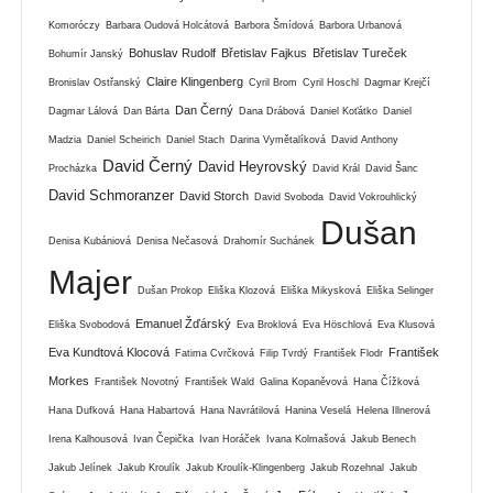
Komoróczy
Barbara Oudová Holcátová
Barbora Šmídová
Barbora Urbanová
Bohuslav Rudolf
Břetislav Fajkus
Břetislav Tureček
Bohumír Janský
Claire Klingenberg
Bronislav Ostřanský
Cyril Brom
Cyril Hoschl
Dagmar Krejčí
Dan Černý
Dagmar Lálová
Dan Bárta
Dana Drábová
Daniel Koťátko
Daniel
Madzia
Daniel Scheirich
Daniel Stach
Darina Vymětalíková
David Anthony
David Černý
David Heyrovský
Procházka
David Král
David Šanc
David Schmoranzer
David Storch
David Svoboda
David Vokrouhlický
Dušan
Denisa Kubániová
Denisa Nečasová
Drahomír Suchánek
Majer
Dušan Prokop
Eliška Klozová
Eliška Mikysková
Eliška Selinger
Emanuel Žďárský
Eliška Svobodová
Eva Broklová
Eva Höschlová
Eva Klusová
Eva Kundtová Klocová
František
Fatima Cvrčková
Filip Tvrdý
František Flodr
Morkes
František Novotný
František Wald
Galina Kopaněvová
Hana Čížková
Hana Dufková
Hana Habartová
Hana Navrátilová
Hanina Veselá
Helena Illnerová
Irena Kalhousová
Ivan Čepička
Ivan Horáček
Ivana Kolmašová
Jakub Benech
Jakub Jelínek
Jakub Kroulík
Jakub Kroulík-Klingenberg
Jakub Rozehnal
Jakub