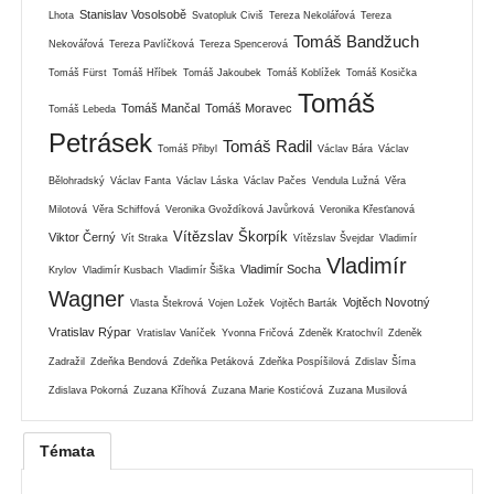
Stanislav Vosolsobě
Lhota
Svatopluk Civiš
Tereza Nekolářová
Tereza
Tomáš Bandžuch
Nekovářová
Tereza Pavlíčková
Tereza Spencerová
Tomáš Fürst
Tomáš Hříbek
Tomáš Jakoubek
Tomáš Koblížek
Tomáš Kosička
Tomáš
Tomáš Mančal
Tomáš Moravec
Tomáš Lebeda
Petrásek
Tomáš Radil
Tomáš Přibyl
Václav Bára
Václav
Bělohradský
Václav Fanta
Václav Láska
Václav Pačes
Vendula Lužná
Věra
Milotová
Věra Schiffová
Veronika Gvoždíková Javůrková
Veronika Křesťanová
Vítězslav Škorpík
Viktor Černý
Vít Straka
Vítězslav Švejdar
Vladimír
Vladimír
Vladimír Socha
Krylov
Vladimír Kusbach
Vladimír Šiška
Wagner
Vojtěch Novotný
Vlasta Štekrová
Vojen Ložek
Vojtěch Barták
Vratislav Rýpar
Vratislav Vaníček
Yvonna Fričová
Zdeněk Kratochvíl
Zdeněk
Zadražil
Zdeňka Bendová
Zdeňka Petáková
Zdeňka Pospíšilová
Zdislav Šíma
Zdislava Pokorná
Zuzana Kříhová
Zuzana Marie Kostićová
Zuzana Musilová
Témata