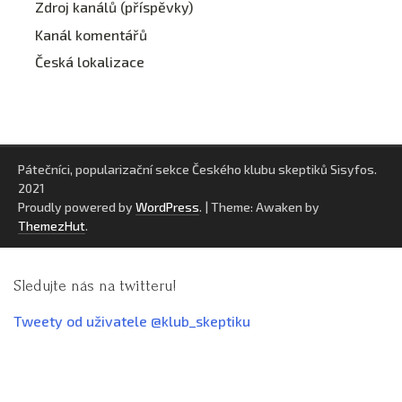
Zdroj kanálů (příspěvky)
Kanál komentářů
Česká lokalizace
Pátečníci, popularizační sekce Českého klubu skeptiků Sisyfos.
2021
Proudly powered by
WordPress
.
|
Theme: Awaken by
ThemezHut
.
Sledujte nás na twitteru!
Tweety od uživatele @klub_skeptiku