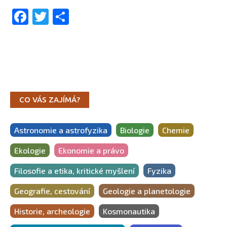
Facebook
Twitter
Share
CO VÁS ZAJÍMÁ?
Astronomie a astrofyzika
Biologie
Chemie
Ekologie
Ekonomie a právo
Filosofie a etika, kritické myšlení
Fyzika
Geografie, cestování
Geologie a planetologie
Historie, archeologie
Kosmonautika