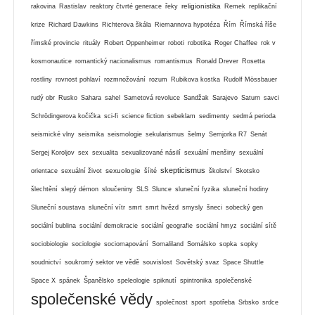
religionistika
rakovina
Rastislav
reaktory čtvrté generace
řeky
Remek
replikační
krize
Richard Dawkins
Richterova škála
Riemannova hypotéza
Řím
Římská říše
římské provincie
rituály
Robert Oppenheimer
roboti
robotika
Roger Chaffee
rok v
kosmonautice
romantický nacionalismus
romantismus
Ronald Drever
Rosetta
rostliny
rovnost pohlaví
rozmnožování
rozum
Rubikova kostka
Rudolf Mössbauer
rudý obr
Rusko
Sahara
sahel
Sametová revoluce
Sandžak
Sarajevo
Saturn
savci
Schrödingerova kočička
sci-fi
science fiction
sebeklam
sedimenty
sedmá perioda
seismické vlny
seismika
seismologie
sekularismus
šelmy
Semjorka R7
Senát
Sergej Koroljov
sex
sexualita
sexualizované násilí
sexuální menšiny
sexuální
skepticismus
sexuologie
orientace
sexuální život
šíité
školství
Skotsko
šlechtění
slepý démon
sloučeniny
SLS
Slunce
sluneční fyzika
sluneční hodiny
Sluneční soustava
sluneční vítr
smrt
smrt hvězd
smysly
šneci
sobecký gen
sociální bublina
sociální demokracie
sociální geografie
sociální hmyz
sociální sítě
sociobiologie
sociologie
sociomapování
Somaliland
Somálsko
sopka
sopky
soudnictví
soukromý sektor ve vědě
souvislost
Sovětský svaz
Space Shuttle
Space X
spánek
Španělsko
speleologie
spiknutí
spintronika
společenské
společenské vědy
společnost
sport
spotřeba
Srbsko
srdce