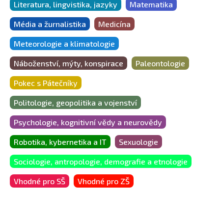
Literatura, lingvistika, jazyky
Matematika
Média a žurnalistika
Medicína
Meteorologie a klimatologie
Náboženství, mýty, konspirace
Paleontologie
Pokec s Pátečníky
Politologie, geopolitika a vojenství
Psychologie, kognitivní vědy a neurovědy
Robotika, kybernetika a IT
Sexuologie
Sociologie, antropologie, demografie a etnologie
Vhodné pro SŠ
Vhodné pro ZŠ