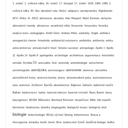
1. století
1. světová válka
16. století
17. listopad
17. století
1918
1984
1989
2.
světová válka
60. léta
absolutní nula
Abúsír
adaptace
aerodynamika
Afghánistán
AFO
Afrika
AI
AIDS
aktivismus
akustika
Alan Shepard
Albert Einstein
alchymie
alternativní metody
altruismus
amatérská věda
Amazonie
Amazonka
Amerika
analýza textu
andragogika
André Geim
Andrew Wiles
anekdoty
Anglie
anihilace
anorganická chemie
Antarktida
antibiotická rezistence
antibiotika
antihmota
antika
antiscientismus
antivakcinační hnutí
Antoine Lavoisier
antropologie
Apollo 1
Apollo
11
Apollo 14
Apollo 8
apologetika
archeologie
architektura
argumentace
Aristoteles
astrobiologie
armáda
Armáda ČR
asexualita
Asie
asteroidy
astrochemie
astrofyzika
astronomie
astrofotografie
astronavigace
ateismus
atmosféra
atmosférické fronty
atomová bomba
atomy
attosekundové pulsy
austroslavismus
auta
autismus
Aztékové
Bachův absolutismus
Bajkonur
bakterie
balistické nosiče
Balkán
bankovnictví
banky
barevná televize
barevné vnímání
Barry Barish
barvy
baryogeneze
BDSM
Bělorusko
Bernhard Riemann
bezpečnost
Bible
bilý trpaslík
biochemie
biodiverzita
bioetika
biogeografie
biologické invaze
biologický druh
biologie
biotechnologie
Blízký východ
Boeing
bohemismus
Bosna a
Hercegovina
botanika
bouře
brexit
Brno
budoucnost Země
buněčná biologie
buňka