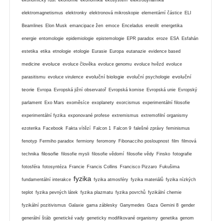
elektromagnetismus
elektronky
elektronová mikroskopie
elementární částice
ELI
Beamlines
Elon Musk
emancipace žen
emoce
Enceladus
eneolit
energetika
energie
entomologie
epidemiologie
epistemologie
EPR paradox
eroze
ESA
Esfahán
estetika
etika
etnologie
etologie
Eurasie
Europa
eutanazie
evidence based
evoluce
medicine
evoluce člověka
evoluce genomu
evoluce hvězd
evoluce
evoluční biologie
evoluční
parasitismu
evoluce virulence
evoluční psychologie
teorie
Evropa
Evropská jižní observatoř
Evropská komise
Evropská unie
Evropský
parlament
Exo Mars
exoměsíce
exoplanety
exorcismus
experimentální filosofie
experimentální fyzika
exponované profese
extremismus
extremofilní organismy
ezoterika
Facebook
Fakta vítězí
Falcon 1
Falcon 9
falešné zprávy
feminismus
fenotyp
Fermiho paradox
fermiony
feromony
Fibonacciho posloupnost
film
filmová
filosofie
technika
filosofie mysli
filosofie vědomí
filosofie vědy
Finsko
fotografie
fotosféra
fotosyntéza
Francie
Francis Collins
Francisco Pizzaro
Fukušima
fyzika
fundamentální interakce
fyzika atmosféry
fyzika materiálů
fyzika nízkých
teplot
fyzika pevných látek
fyzika plazmatu
fyzika povrchů
fyzikální chemie
fyzikální pozitivismus
Galaxie
gama záblesky
Ganymedes
Gaza
Gemini 8
gender
generální štáb
genetické vady
geneticky modifikované organismy
genetika
genom