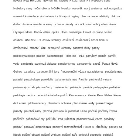
nevěra
New Horizons
Newton
nic
Nigérie
Nikola Tesla
Nil
Nobelova cena
Nobelovy ceny
noční obloha
NOMA
Norsko
novověk
nový ateismus
nukleosyntéza
numerické simulace
obchodování s lidskými orgány
obecná teorie relativity
oběžná
dráha
obrněná vozidla
oceány
ochrana přírody
oči
očkování
odboj
oheň
olovo
Olympus Mons
Oortův oblak
optika
Orion
ornitologie
Orwell
oscilace neutrin
osídlení
OSIRIS-REx
ostrov stability
osvětlení
osvícenský absolutismus
osvícenství
otroctví
Ötzi
ozbrojené konflikty
pachové látky
pachy
paleoklimatologie
paleolit
paleontologie
Palestina
PALS
památky
paměť
paměť
vody
pandemie
panelová diskuse
panslavismus
panspermie
papež
Papua Nová-
Guinea
paradoxy
paranormální jevy
Paranormální výzva
parasitismus
parašutismus
paraziti
parazitologie
pareidolie
parlamentarismus
Parthie
partnerské vztahy
partnerský vztah
pásmo Gazy
pastevectví
patologie
pavěda
pedagogika
pediatrie
pedologie
peníze
periodická tabulka prvků
Perseverance
Persie
Peru
Philae
Pierre
planetární vědy
planetologie
de Fermat
pilotované lety
planetární ochrana
planety
platební karty
plazma
plesiosauři
plodnost
Pluto
počasí
počátky života
počítače
počítačové hry
počítání
Pod Svícnem
podledovcová jezera
pohádky
pohlaví
pohlavní dimorfismus
pohlavní rozmnožování
Pokec s Pátečníky
pokusy na
lidech
polární oblasti
polární výzkum
polární záře
politická geografie
politická