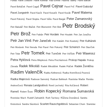
Funda
Patrik Doldžev
Patrik Kořenář
Paul Ermite
Paulína Tabery
Pavel Bakule
Pavel Cejnar
Pavel Gabzdyl
Pavel Boháček
Pavel Cagaš
Pavel Frič
Pavel Materna
Pavel Jungwirth
Pavel Kasík
Pavel Kosatík
Pavel Kozák
Peter Zamarovský
Pavel Pokorný
Pavel Stopka
Pavel Váňa
Pavol Bargár
Petr Brodský
Petr Bakalář
Petr Blažek
Petr Blumentrit
Petr Bob
Petr Brož
Petr Horálek
Petr Fabián
Petr Houdek
Petr Jan Juračka
Petr Jan Vinš
Petr Janeček
Petr Kulhánek
Petr Kabáth
Petr Koubský
Petr Scheirich
Petr Morávek
Petr Neruda
Petr Pavel
Petr Pokorný
Petr Slavíček
Petr Tomek
Petr Wawrosz
Petr Tureček
Petr Tolar
Petr Voříšek
Petra Hyklová
Prokop Hapala
Petra Mlejnková
Petra Procházková
Prokop
Radek Mikoláš
Radek Žemlička
Závada
Radek Mikulášek
Radek Ptáček
Radim Valenčík
Radka Kellnerová
Radka Kremlíková Pourová
Radka Majerová
Radovan Samotný
Radvan Bahbouh
Rastislav Maďar
Renáta
Renata Landgrafová
Robert
Androvičová
René Levínský
Rita Kočárová
Robin Kopecký
Romana Šumavská
Rameš
Robert Švarc
Rostislav Mach
Rudolf Zahradník
Ruth Tachezy
Růžena Dostálová
Sandra
Scarlett Rauschgoldová
Kreisslová
Sandra Sázelová
Sebastian Chum
Stanislav