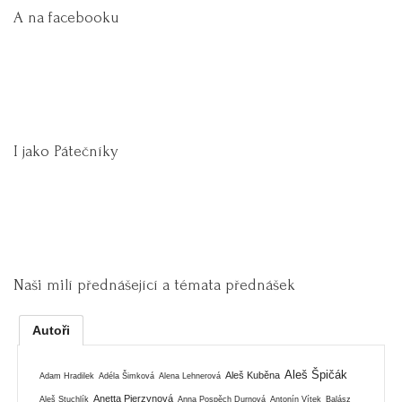
A na facebooku
I jako Pátečníky
Naši milí přednášející a témata přednášek
Autoři
Aleš Špičák
Aleš Kuběna
Adam Hradilek
Adéla Šimková
Alena Lehnerová
Anetta Pierzynová
Aleš Stuchlík
Anna Pospěch Durnová
Antonín Vítek
Balász