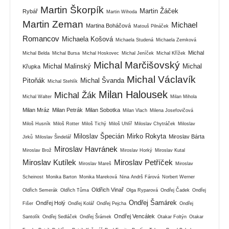
Martin Škorpík
Martin Žáček
Rybář
Martin Wihoda
Martin Zeman
Michael
Martina Boháčová
Matouš Pilnáček
Romancov
Michaela Košová
Michaela Studená
Michaela Zemková
Michal
Michal Belda
Michal Bursa
Michal Hoskovec
Michal Jeníček
Michal Křížek
Michal Marčišovský
Michal Malinský
Michal
Křupka
Michal Václavík
Pitoňák
Michal Švanda
Michal Stehlík
Milan Halousek
Michal Žák
Michal Walter
Milan Mihola
Milan Mráz
Milan Petrák
Milan Sobotka
Milan Vlach
Milena Josefovičová
Miloš Husník
Miloš Rotter
Miloš Tichý
Miloš Uhlíř
Miloslav Chytráček
Miloslav
Miloslav Špecián
Mirko Rokyta
Miroslav Bárta
Jirků
Miloslav Šindelář
Miroslav Havránek
Miroslav Brož
Miroslav Horký
Miroslav Kutal
Miroslav Kutílek
Miroslav Petříček
Miroslav Mareš
Miroslav
Scheinost
Monika Barton
Monika Mareková
Nina Andrš Fárová
Norbert Werner
Oldřich Vinař
Oldřich Semerák
Oldřich Tůma
Olga Ryparová
Ondřej Čadek
Ondřej
Ondřej Šamárek
Ondřej Holý
Fišer
Ondřej Kolář
Ondřej Pejcha
Ondřej
Ondřej Vencálek
Santolík
Ondřej Sedláček
Ondřej Šrámek
Otakar Foltýn
Otakar