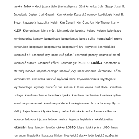
jazyky
Ježek v kleci
jezera
jídlo
jiné inteligence
Jižní Amerika
John Stapp
Josef II.
Jugoslávie
Jupiter
Jurij Gagarin
Kamiokande
Kanárské ostrovy
kardiologie
Karel II.
Stuart
katastrofa
kauzalita
Kelvin
Kim Čong-Il
Kim Čong-Un
Kip Thorne
klamy
klimatologie
KLDR
Klementinum
klima měst
kognice
kolaps
kolonie
kolonizace
konspirační teorie
kombinatorika
komety
komunikace
komunismus
konce světa
konstrukce
kooperace
kooperativita
kooperativní hry
kopytníci
kosmická loď
kosmická síť
kosmické lety
kosmické počasí
kosmické pohony
kosmické smetí
kosmonautika
kosmologie
kosmické stanice
kosmické záření
Kosntantin a
Metoděj
Kosovo
krajinná ekologie
krasové jevy
kreacionismus
křesťanství
Křída
kritické myšlení
kriminalistika
kriminalita
krize
kryovulkanismus
kryptografie
kryptozoologie
krystaly
Kuiperův pás
kultura
kulturní krajina
Kurt Gödel
kvantová
kvantová fyzika
biologie
kvantová chemie
kvantová mechanika
kvantová optika
kvantová provázanost
kvantové počítače
kvark-gluonové plazma
kvasary
Kyros
Veliký
Lajka
laserová fyzika
lasery
láska
Latinská Amerika
Lawrence Krauss
ledovce
ledovcová jezera
ledové měsíce
legenda
legislativa
lékařská etika
lékařství
lesy
letectví
letniční církve
LGBTQ
Libye
lidská práva
LIGO
limes
romanum
lingvistika
literatura
lithium
litosferické desky
lodě
logické uvažování