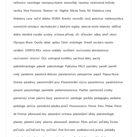
neštovice
neurologie
neuropsychiatrie
neurovědy
neutrina
neutronová hvězda
nevěra
New Horizons
Newton
nic
Nigérie
Nikola Tesla
Nil
Nobelova cena
Nobelovy ceny
noční obloha
NOMA
Norsko
novověk
nový ateismus
nukleosyntéza
numerické simulace
obchodování s lidskými orgány
obecná teorie relativity
oběžná
dráha
obrněná vozidla
oceány
ochrana přírody
oči
očkování
odboj
oheň
olovo
Olympus Mons
Oortův oblak
optika
Orion
ornitologie
Orwell
oscilace neutrin
osídlení
OSIRIS-REx
ostrov stability
osvětlení
osvícenský absolutismus
osvícenství
otroctví
Ötzi
ozbrojené konflikty
pachové látky
pachy
paleoklimatologie
paleolit
paleontologie
Palestina
PALS
památky
paměť
paměť
vody
pandemie
panelová diskuse
panslavismus
panspermie
papež
Papua Nová-
Guinea
paradoxy
paranormální jevy
Paranormální výzva
parasitismus
parašutismus
paraziti
parazitologie
pareidolie
parlamentarismus
Parthie
partnerské vztahy
partnerský vztah
pásmo Gazy
pastevectví
patologie
pavěda
pedagogika
pediatrie
pedologie
peníze
periodická tabulka prvků
Perseverance
Persie
Peru
Philae
Pierre
planetární vědy
planetologie
de Fermat
pilotované lety
planetární ochrana
planety
platební karty
plazma
plesiosauři
plodnost
Pluto
počasí
počátky života
počítače
počítačové hry
počítání
Pod Svícnem
podledovcová jezera
pohádky