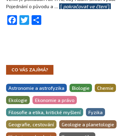
Pojednání o původu a
...
[
pokračovat ve čtení
]
Facebook
Twitter
Share
CO VÁS ZAJÍMÁ?
Astronomie a astrofyzika
Biologie
Chemie
Ekologie
Ekonomie a právo
Filosofie a etika, kritické myšlení
Fyzika
Geografie, cestování
Geologie a planetologie