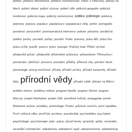
pohlaví
pohlavní dimorfismus
pohlavní rozmnožování
Pokec s Pátečníky
pokusy na
lidech
polární oblasti
polární výzkum
polární záře
politická geografie
politická
politika
politologie
korektnost
politická mapa
politický extremismus
polokovy
polymery
poprava
populace
popularizace
popularizace vědy
porfen
pornografie
porodnost
porozumění
posttraumatická intervence
potkani
potraviny
poválečná
politika
pověry
povodně
požáry
poznání
Praha
prameny
práva dětí
práva žen
práva zvířat
pravěk
pravice
právo
pravopis
Pražský hrad
Přední východ
předpověď počasí
předpovědi
předvolební průzkumy
prekambrium
Přemyslovci
presokratici
přetížení
prevence
prezident
příběhy
přílivové vlny
primární okruh
primatologie
princip neurčitosti
příroda
přírodní archivy
přírodní katastrofy
přírodní
přírodní vědy
látky
přírodní výběr
přistání na Měsíci
program Apollo
problém intence
problémy milénia
program Gemini
program
Mercury
projekt Manhattan
projekt Záře
proměnné hvězdy
propaganda
prorok
Mohamed
prostor
protilátky
protistologie
Prusko
průzkum vesmíru
první republika
První světová válka
prvočísla
prvohory
pseudověda
psychedelika
psychiatrie
psychologie
psychoterapie
ptáci
pulsar
původ hmoty
pyramidy
qubity
racionalita
racionální rozhodování
radioaktivita
radioaktivní spad
radioastronomie
radioteleskop