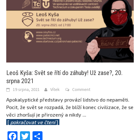
Leoš Kyša: Svět se řítí do záhuby! Už zase?, 20.
srpna 2021
19 srpna, 2021
Vítek
Comment
Apokalyptické představy provází lidstvo do nepaměti.
Pocit, že svět se rozpadá, že blíží konec civilizace, že se
věci zhoršují je přirozený a nikdy
...
[
pokračovat ve čtení
]
Facebook
Twitter
Share