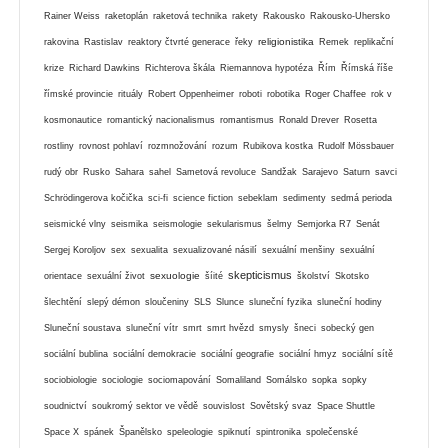
Rainer Weiss
raketoplán
raketová technika
rakety
Rakousko
Rakousko-Uhersko
religionistika
rakovina
Rastislav
reaktory čtvrté generace
řeky
Remek
replikační
krize
Richard Dawkins
Richterova škála
Riemannova hypotéza
Řím
Římská říše
římské provincie
rituály
Robert Oppenheimer
roboti
robotika
Roger Chaffee
rok v
kosmonautice
romantický nacionalismus
romantismus
Ronald Drever
Rosetta
rostliny
rovnost pohlaví
rozmnožování
rozum
Rubikova kostka
Rudolf Mössbauer
rudý obr
Rusko
Sahara
sahel
Sametová revoluce
Sandžak
Sarajevo
Saturn
savci
Schrödingerova kočička
sci-fi
science fiction
sebeklam
sedimenty
sedmá perioda
seismické vlny
seismika
seismologie
sekularismus
šelmy
Semjorka R7
Senát
Sergej Koroljov
sex
sexualita
sexualizované násilí
sexuální menšiny
sexuální
skepticismus
sexuologie
orientace
sexuální život
šíité
školství
Skotsko
šlechtění
slepý démon
sloučeniny
SLS
Slunce
sluneční fyzika
sluneční hodiny
Sluneční soustava
sluneční vítr
smrt
smrt hvězd
smysly
šneci
sobecký gen
sociální bublina
sociální demokracie
sociální geografie
sociální hmyz
sociální sítě
sociobiologie
sociologie
sociomapování
Somaliland
Somálsko
sopka
sopky
soudnictví
soukromý sektor ve vědě
souvislost
Sovětský svaz
Space Shuttle
Space X
spánek
Španělsko
speleologie
spiknutí
spintronika
společenské