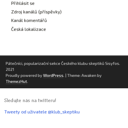
Přihlásit se
Zdroj kanálů (příspěvky)
Kanál komentářů
Česká lokalizace
Pátečníci, popularizační sekce Českého klubu skeptiků Sisyfos.
2021
Proudly powered by
WordPress
.
|
Theme: Awaken by
ThemezHut
.
Sledujte nás na twitteru!
Tweety od uživatele @klub_skeptiku