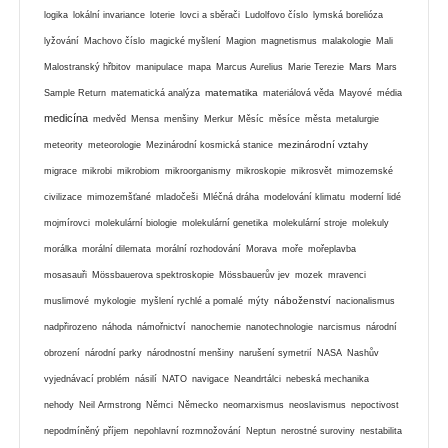
logika
lokální invariance
loterie
lovci a sběrači
Ludolfovo číslo
lymská borelióza
lyžování
Machovo číslo
magické myšlení
Magion
magnetismus
malakologie
Mali
Mars
Malostranský hřbitov
manipulace
mapa
Marcus Aurelius
Marie Terezie
Mars
matematika
Sample Return
matematická analýza
materiálová věda
Mayové
média
medicína
medvěd
Mensa
menšiny
Merkur
Měsíc
měsíce
města
metalurgie
mezinárodní vztahy
meteority
meteorologie
Mezinárodní kosmická stanice
migrace
mikrobi
mikrobiom
mikroorganismy
mikroskopie
mikrosvět
mimozemské
civilizace
mimozemšťané
mladočeši
Mléčná dráha
modelování klimatu
moderní lidé
mojmírovci
molekulární biologie
molekulární genetika
molekulární stroje
molekuly
morálka
morální dilemata
morální rozhodování
Morava
moře
mořeplavba
mosasauři
Mössbauerova spektroskopie
Mössbauerův jev
mozek
mravenci
náboženství
muslimové
mykologie
myšlení rychlé a pomalé
mýty
nacionalismus
nadpřirozeno
náhoda
námořnictví
nanochemie
nanotechnologie
narcismus
národní
obrození
národní parky
národnostní menšiny
narušení symetrií
NASA
Nashův
vyjednávací problém
násilí
NATO
navigace
Neandrtálci
nebeská mechanika
nehody
Neil Armstrong
Němci
Německo
neomarxismus
neoslavismus
nepoctivost
nepodmíněný příjem
nepohlavní rozmnožování
Neptun
nerostné suroviny
nestabilita