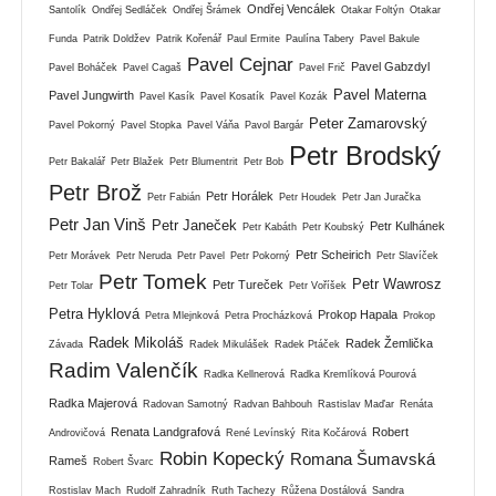
Ondřej Vencálek
Santolík
Ondřej Sedláček
Ondřej Šrámek
Otakar Foltýn
Otakar
Funda
Patrik Doldžev
Patrik Kořenář
Paul Ermite
Paulína Tabery
Pavel Bakule
Pavel Cejnar
Pavel Gabzdyl
Pavel Boháček
Pavel Cagaš
Pavel Frič
Pavel Materna
Pavel Jungwirth
Pavel Kasík
Pavel Kosatík
Pavel Kozák
Peter Zamarovský
Pavel Pokorný
Pavel Stopka
Pavel Váňa
Pavol Bargár
Petr Brodský
Petr Bakalář
Petr Blažek
Petr Blumentrit
Petr Bob
Petr Brož
Petr Horálek
Petr Fabián
Petr Houdek
Petr Jan Juračka
Petr Jan Vinš
Petr Janeček
Petr Kulhánek
Petr Kabáth
Petr Koubský
Petr Scheirich
Petr Morávek
Petr Neruda
Petr Pavel
Petr Pokorný
Petr Slavíček
Petr Tomek
Petr Wawrosz
Petr Tureček
Petr Tolar
Petr Voříšek
Petra Hyklová
Prokop Hapala
Petra Mlejnková
Petra Procházková
Prokop
Radek Mikoláš
Radek Žemlička
Závada
Radek Mikulášek
Radek Ptáček
Radim Valenčík
Radka Kellnerová
Radka Kremlíková Pourová
Radka Majerová
Radovan Samotný
Radvan Bahbouh
Rastislav Maďar
Renáta
Renata Landgrafová
Robert
Androvičová
René Levínský
Rita Kočárová
Robin Kopecký
Romana Šumavská
Rameš
Robert Švarc
Rostislav Mach
Rudolf Zahradník
Ruth Tachezy
Růžena Dostálová
Sandra