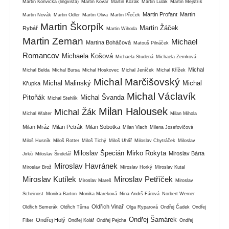
Martin Konvička (lingvista)
Martin Kovář
Martin Kozák
Martin Lulák
Martin Mejstřík
Martin Profant
Martin
Martin Novák
Martin Odler
Martin Oliva
Martin Přeček
Martin Škorpík
Martin Žáček
Rybář
Martin Wihoda
Martin Zeman
Michael
Martina Boháčová
Matouš Pilnáček
Romancov
Michaela Košová
Michaela Studená
Michaela Zemková
Michal
Michal Belda
Michal Bursa
Michal Hoskovec
Michal Jeníček
Michal Křížek
Michal Marčišovský
Michal Malinský
Michal
Křupka
Michal Václavík
Pitoňák
Michal Švanda
Michal Stehlík
Milan Halousek
Michal Žák
Michal Walter
Milan Mihola
Milan Mráz
Milan Petrák
Milan Sobotka
Milan Vlach
Milena Josefovičová
Miloš Husník
Miloš Rotter
Miloš Tichý
Miloš Uhlíř
Miloslav Chytráček
Miloslav
Miloslav Špecián
Mirko Rokyta
Miroslav Bárta
Jirků
Miloslav Šindelář
Miroslav Havránek
Miroslav Brož
Miroslav Horký
Miroslav Kutal
Miroslav Kutílek
Miroslav Petříček
Miroslav Mareš
Miroslav
Scheinost
Monika Barton
Monika Mareková
Nina Andrš Fárová
Norbert Werner
Oldřich Vinař
Oldřich Semerák
Oldřich Tůma
Olga Ryparová
Ondřej Čadek
Ondřej
Ondřej Šamárek
Ondřej Holý
Fišer
Ondřej Kolář
Ondřej Pejcha
Ondřej