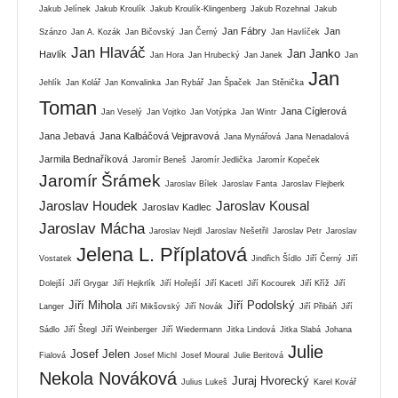
Jakub Jelínek
Jakub Kroulík
Jakub Kroulík-Klingenberg
Jakub Rozehnal
Jakub
Jan Fábry
Jan
Szánzo
Jan A. Kozák
Jan Bičovský
Jan Černý
Jan Havlíček
Jan Hlaváč
Jan Janko
Havlík
Jan Hora
Jan Hrubecký
Jan Janek
Jan
Jan
Jehlík
Jan Kolář
Jan Konvalinka
Jan Rybář
Jan Špaček
Jan Stěnička
Toman
Jana Cíglerová
Jan Veselý
Jan Vojtko
Jan Votýpka
Jan Wintr
Jana Jebavá
Jana Kalbáčová Vejpravová
Jana Mynářová
Jana Nenadalová
Jarmila Bednaříková
Jaromír Beneš
Jaromír Jedlička
Jaromír Kopeček
Jaromír Šrámek
Jaroslav Bílek
Jaroslav Fanta
Jaroslav Flejberk
Jaroslav Houdek
Jaroslav Kousal
Jaroslav Kadlec
Jaroslav Mácha
Jaroslav Nejdl
Jaroslav Nešetřil
Jaroslav Petr
Jaroslav
Jelena L. Příplatová
Vostatek
Jindřich Šídlo
Jiří Černý
Jiří
Dolejší
Jiří Grygar
Jiří Hejkrlík
Jiří Hořejší
Jiří Kacetl
Jiří Kocourek
Jiří Kříž
Jiří
Jiří Mihola
Jiří Podolský
Langer
Jiří Mikšovský
Jiří Novák
Jiří Přibáň
Jiří
Sádlo
Jiří Štegl
Jiří Weinberger
Jiří Wiedermann
Jitka Lindová
Jitka Slabá
Johana
Julie
Josef Jelen
Fialová
Josef Michl
Josef Moural
Julie Beritová
Nekola Nováková
Juraj Hvorecký
Julius Lukeš
Karel Kovář