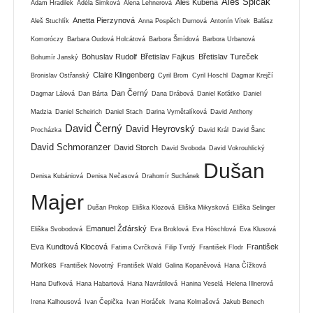
Aleš Špičák
Aleš Kuběna
Adam Hradilek
Adéla Šimková
Alena Lehnerová
Anetta Pierzynová
Aleš Stuchlík
Anna Pospěch Durnová
Antonín Vítek
Balász
Komoróczy
Barbara Oudová Holcátová
Barbora Šmídová
Barbora Urbanová
Bohuslav Rudolf
Břetislav Fajkus
Břetislav Tureček
Bohumír Janský
Claire Klingenberg
Bronislav Ostřanský
Cyril Brom
Cyril Hoschl
Dagmar Krejčí
Dan Černý
Dagmar Lálová
Dan Bárta
Dana Drábová
Daniel Koťátko
Daniel
Madzia
Daniel Scheirich
Daniel Stach
Darina Vymětalíková
David Anthony
David Černý
David Heyrovský
Procházka
David Král
David Šanc
David Schmoranzer
David Storch
David Svoboda
David Vokrouhlický
Dušan
Denisa Kubániová
Denisa Nečasová
Drahomír Suchánek
Majer
Dušan Prokop
Eliška Klozová
Eliška Mikysková
Eliška Selinger
Emanuel Žďárský
Eliška Svobodová
Eva Broklová
Eva Höschlová
Eva Klusová
Eva Kundtová Klocová
František
Fatima Cvrčková
Filip Tvrdý
František Flodr
Morkes
František Novotný
František Wald
Galina Kopaněvová
Hana Čížková
Hana Dufková
Hana Habartová
Hana Navrátilová
Hanina Veselá
Helena Illnerová
Irena Kalhousová
Ivan Čepička
Ivan Horáček
Ivana Kolmašová
Jakub Benech