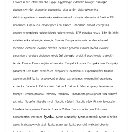
ekologie
Edward White
efekt placebo
Egypt
egyptologie
eidetická biologie
ekonomický růst
ekonomie
ekonomika
ekosystém
elektrodynamika
elektromagnetismus
elektronky
elektronová mikroskopie
elementární částice
ELI
Beamlines
Elon Musk
emancipace žen
emoce
Enceladus
eneolit
energetika
energie
entomologie
epidemiologie
epistemologie
EPR paradox
eroze
ESA
Esfahán
estetika
etika
etnologie
etologie
Eurasie
Europa
eutanazie
evidence based
evoluce
medicine
evoluce člověka
evoluce genomu
evoluce hvězd
evoluce
evoluční biologie
evoluční
parasitismu
evoluce virulence
evoluční psychologie
teorie
Evropa
Evropská jižní observatoř
Evropská komise
Evropská unie
Evropský
parlament
Exo Mars
exoměsíce
exoplanety
exorcismus
experimentální filosofie
experimentální fyzika
exponované profese
extremismus
extremofilní organismy
ezoterika
Facebook
Fakta vítězí
Falcon 1
Falcon 9
falešné zprávy
feminismus
fenotyp
Fermiho paradox
fermiony
feromony
Fibonacciho posloupnost
film
filmová
filosofie
technika
filosofie mysli
filosofie vědomí
filosofie vědy
Finsko
fotografie
fotosféra
fotosyntéza
Francie
Francis Collins
Francisco Pizzaro
Fukušima
fyzika
fundamentální interakce
fyzika atmosféry
fyzika materiálů
fyzika nízkých
teplot
fyzika pevných látek
fyzika plazmatu
fyzika povrchů
fyzikální chemie