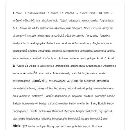
1. století
1. světová válka
16. století
17. listopad
17. století
1918
1984
1989
2.
světová válka
60. léta
absolutní nula
Abúsír
adaptace
aerodynamika
Afghánistán
AFO
Afrika
AI
AIDS
aktivismus
akustika
Alan Shepard
Albert Einstein
alchymie
alternativní metody
altruismus
amatérská věda
Amazonie
Amazonka
Amerika
analýza textu
andragogika
André Geim
Andrew Wiles
anekdoty
Anglie
anihilace
anorganická chemie
Antarktida
antibiotická rezistence
antibiotika
antihmota
antika
antiscientismus
antivakcinační hnutí
Antoine Lavoisier
antropologie
Apollo 1
Apollo
11
Apollo 14
Apollo 8
apologetika
archeologie
architektura
argumentace
Aristoteles
astrobiologie
armáda
Armáda ČR
asexualita
Asie
asteroidy
astrochemie
astrofyzika
astronomie
astrofotografie
astronavigace
ateismus
atmosféra
atmosférické fronty
atomová bomba
atomy
attosekundové pulsy
austroslavismus
auta
autismus
Aztékové
Bachův absolutismus
Bajkonur
bakterie
balistické nosiče
Balkán
bankovnictví
banky
barevná televize
barevné vnímání
Barry Barish
barvy
baryogeneze
BDSM
Bělorusko
Bernhard Riemann
bezpečnost
Bible
bilý trpaslík
biochemie
biodiverzita
bioetika
biogeografie
biologické invaze
biologický druh
biologie
biotechnologie
Blízký východ
Boeing
bohemismus
Bosna a