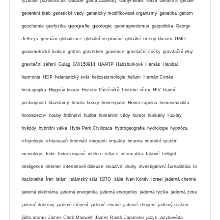
fyzikální pozitivismus
Galaxie
gama záblesky
Ganymedes
Gaza
Gemini 8
gender
generální štáb
genetické vady
geneticky modifikované organismy
genetika
genom
geografie
geologie
geochemie
geofyzika
geomagnetismus
geopolitika
George
Jeffreys
germáni
globalizace
globální oteplování
globální zmeny klimatu
GMO
goniometrické funkce
grafen
gravettien
gravitace
gravitační čočky
gravitační vlny
gravitační záření
Gulag
GW150914
HAARP
Habsburkové
Hamás
Hanibal
harmonie
HDP
helenistický svět
helioseismologie
helium
Hernán Cortés
historie vědy
heutagogika
Higgsův boson
Historie Pátečníků
HIV
hlavní
posloupnost
hlavolamy
hmota
hoaxy
homeopatie
Homo sapiens
homosexualita
horolezectví
houby
hrdinství
hudba
humanitní vědy
humor
hurikány
Huxley
hvězdy
hybridní válka
Hyde Park Civilizace
hydrogeografie
hydrologie
hypnóza
ichtyologie
ichtyosauři
ilumináti
imigranti
impakty
imunita
imunitní systém
imunologie
Indie
Indoevropané
infekce
inflace
informatika
Inkové
InSight
inteligence
internet
internetové diskuze
invazivní druhy
investigativní žurnalistika
Io
iracionalita
Írán
islám
Islámský stát
ISRO
Itálie
Ivan Koněv
Izrael
jaderná chemie
jaderná elektrárna
jaderná energetika
jaderná energetiky
jaderná fyzika
jaderná zima
jaderné doktríny
jaderné štěpení
jaderné zbraně
jaderné zbrojení
jaderný reaktor
jádro atomu
James Clerk Maxwell
James Randi
Japonsko
jazyk
jazykověda