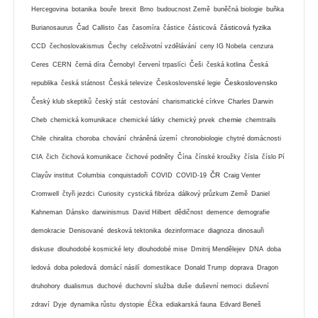
Hercegovina
botanika
bouře
brexit
Brno
budoucnost Země
buněčná biologie
buňka
částicová fyzika
Burianosaurus
Čad
Callisto
čas
časomíra
částice
částicová
CCD
čechoslovakismus
Čechy
celoživotní vzdělávání
ceny IG Nobela
cenzura
Ceres
CERN
černá díra
Černobyl
červení trpaslíci
Češi
česká kotlina
Česká
Československo
republika
česká státnost
Česká televize
Československé legie
Český klub skeptiků
český stát
cestování
charismatické církve
Charles Darwin
chemie
Cheb
chemická komunikace
chemické látky
chemický prvek
chemtrails
Chile
chiralita
choroba
chování
chráněná území
chronobiologie
chytré domácnosti
CIA
čich
čichová komunikace
čichové podněty
Čína
čínské kroužky
čísla
číslo Pí
ČR
Clayův institut
Columbia
conquistadoři
COVID
COVID-19
Craig Venter
Cromwell
čtyři jezdci
Curiosity
cystická fibróza
dálkový průzkum Země
Daniel
Kahneman
Dánsko
darwinismus
David Hilbert
dědičnost
demence
demografie
demokracie
Denisované
desková tektonika
dezinformace
diagnoza
dinosauři
diskuse
dlouhodobé kosmické lety
dlouhodobé mise
Dmitrij Mendělejev
DNA
doba
ledová
doba poledová
domácí násilí
domestikace
Donald Trump
doprava
Dragon
druhohory
dualismus
duchové
duchovní služba
duše
duševní nemoci
duševní
zdraví
Dyje
dynamika růstu
dystopie
Éčka
ediakarská fauna
Edvard Beneš