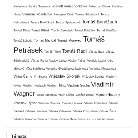
Scarlett Rauschgoldová
Kreisslová
Sandra Sázelová
Sebastian Chum
Stanislav
Stanislav Vosolsobě
Lhota
Svatopluk Civiš
Tereza Nekolářová
Tereza
Tomáš Bandžuch
Nekovářová
Tereza Pavlíčková
Tereza Spencerová
Tomáš Fürst
Tomáš Hříbek
Tomáš Jakoubek
Tomáš Koblížek
Tomáš Kosička
Tomáš
Tomáš Mančal
Tomáš Moravec
Tomáš Lebeda
Petrásek
Tomáš Radil
Tomáš Přibyl
Václav Bára
Václav
Bělohradský
Václav Fanta
Václav Láska
Václav Pačes
Vendula Lužná
Věra
Milotová
Věra Schiffová
Veronika Gvoždíková Javůrková
Veronika Křesťanová
Vítězslav Škorpík
Viktor Černý
Vít Straka
Vítězslav Švejdar
Vladimír
Vladimír
Vladimír Socha
Krylov
Vladimír Kusbach
Vladimír Šiška
Wagner
Vojtěch Novotný
Vlasta Štekrová
Vojen Ložek
Vojtěch Barták
Vratislav Rýpar
Vratislav Vaníček
Yvonna Fričová
Zdeněk Kratochvíl
Zdeněk
Zadražil
Zdeňka Bendová
Zdeňka Petáková
Zdeňka Pospíšilová
Zdislav Šíma
Zdislava Pokorná
Zuzana Kříhová
Zuzana Marie Kostićová
Zuzana Musilová
Témata