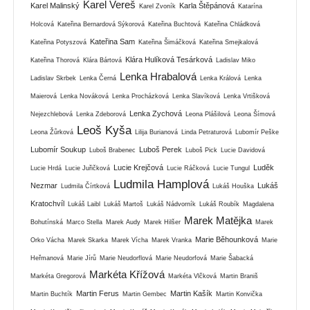
Karel Vereš
Karel Malinský
Karla Štěpánová
Karel Zvoník
Katarína
Holcová
Kateřina Bernardová Sýkorová
Kateřina Buchtová
Kateřina Chládková
Kateřina Sam
Kateřina Potyszová
Kateřina Šimáčková
Kateřina Smejkalová
Klára Hulíková Tesárková
Kateřina Thorová
Klára Bártová
Ladislav Miko
Lenka Hrabalová
Ladislav Skrbek
Lenka Černá
Lenka Králová
Lenka
Maierová
Lenka Nováková
Lenka Procházková
Lenka Slavíková
Lenka Vrtišková
Lenka Zychová
Nejezchlebová
Lenka Zdeborová
Leona Plášilová
Leona Šímová
Leoš Kyša
Leona Žůrková
Lilija Burianová
Linda Petraturová
Lubomír Peške
Lubomír Soukup
Luboš Perek
Luboš Brabenec
Luboš Pick
Lucie Davidová
Lucie Krejčová
Luděk
Lucie Hrdá
Lucie Juřičková
Lucie Ráčková
Lucie Tungul
Ludmila Hamplová
Nezmar
Lukáš
Ludmila Čírtková
Lukáš Houška
Kratochvíl
Lukáš Laibl
Lukáš Martoš
Lukáš Nádvorník
Lukáš Roubík
Magdalena
Marek Matějka
Bohutínská
Marco Stella
Marek Audy
Marek Hilšer
Marek
Marie Běhounková
Orko Vácha
Marek Skarka
Marek Vícha
Marek Vranka
Marie
Heřmanová
Marie Jírů
Marie Neudorflová
Marie Neudorfová
Marie Šabacká
Markéta Křížová
Markéta Gregorová
Markéta Vlčková
Martin Braniš
Martin Ferus
Martin Kašík
Martin Buchtík
Martin Gembec
Martin Konvička