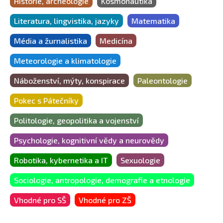
Historie, archeologie
Kosmonautika
Literatura, lingvistika, jazyky
Matematika
Média a žurnalistika
Medicína
Meteorologie a klimatologie
Náboženství, mýty, konspirace
Paleontologie
Pokec s Pátečníky
Politologie, geopolitika a vojenství
Psychologie, kognitivní vědy a neurovědy
Robotika, kybernetika a IT
Sexuologie
Sociologie, antropologie, demografie a etnologie
Vhodné pro SŠ
Vhodné pro ZŠ