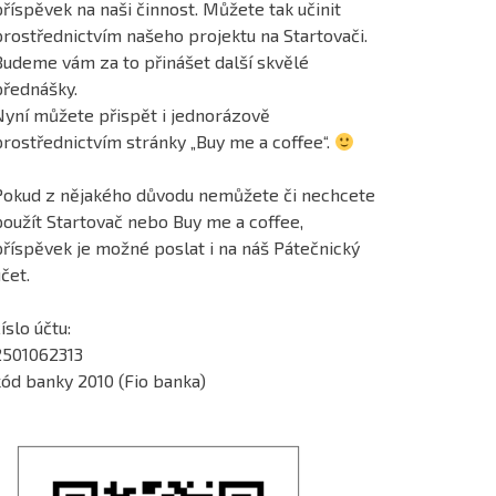
říspěvek na naši činnost. Můžete tak učinit
prostřednictvím našeho projektu na Startovači.
Budeme vám za to přinášet další skvělé
přednášky.
Nyní můžete přispět i jednorázově
prostřednictvím stránky „Buy me a coffee“.
Pokud z nějakého důvodu nemůžete či nechcete
použít Startovač nebo Buy me a coffee,
příspěvek je možné poslat i na náš Pátečnický
čet.
íslo účtu:
2501062313
kód banky 2010 (Fio banka)