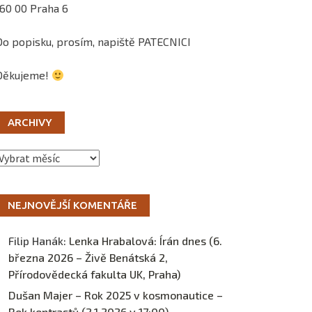
160 00 Praha 6
Do popisku, prosím, napiště PATECNICI
Děkujeme!
ARCHIVY
Archivy
NEJNOVĚJŠÍ KOMENTÁŘE
Filip Hanák
:
Lenka Hrabalová: Írán dnes (6.
března 2026 – Živě Benátská 2,
Přírodovědecká fakulta UK, Praha)
Dušan Majer – Rok 2025 v kosmonautice –
Rok kontrastů (2.1.2026 v 17:00) –