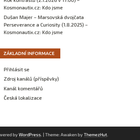
Kosmonautix.cz
:
Kdo jsme
Dušan Majer – Marsovská dvojčata
Perseverance a Curiosity (1.8.2025) –
Kosmonautix.cz
:
Kdo jsme
ZÁKLADNÍ INFORMACE
Přihlásit se
Zdroj kanálů (příspěvky)
Kanál komentářů
Česká lokalizace
owered by
WordPress
.
|
Theme: Awaken by
ThemezHut
.