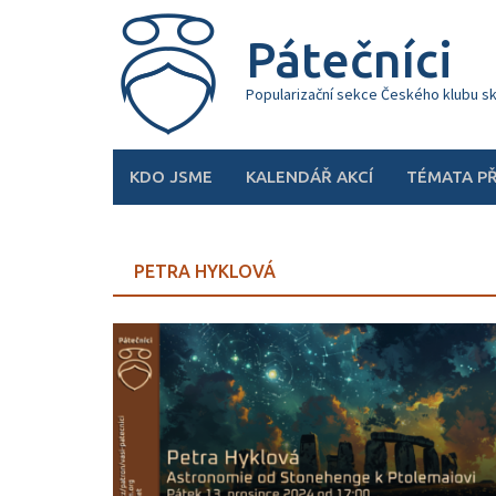
Skip
to
Pátečníci
content
Popularizační sekce Českého klubu s
KDO JSME
KALENDÁŘ AKCÍ
TÉMATA P
PETRA HYKLOVÁ