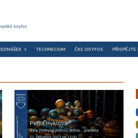
keptiků Sisyfos
ŘEDNÁŠEK
TECHNECIUM
ČKS SISYFOS
PŘISPĚJTE