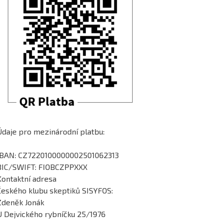
Údaje pro mezinárodní platbu:
IBAN: CZ7220100000002501062313
BIC/SWIFT: FIOBCZPPXXX
Kontaktní adresa
Českého klubu skeptiků SISYFOS:
Zdeněk Jonák
U Dejvického rybníčku 25/1976