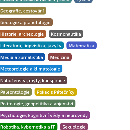
Geografie, cestování
Geologie a planetologie
Historie, archeologie
Kosmonautika
Literatura, lingvistika, jazyky
Matematika
Média a žurnalistika
Medicína
Meteorologie a klimatologie
Náboženství, mýty, konspirace
Paleontologie
Pokec s Pátečníky
Politologie, geopolitika a vojenství
Psychologie, kognitivní vědy a neurovědy
Robotika, kybernetika a IT
Sexuologie