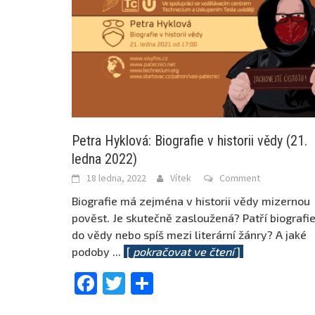
Petra Hyklová: Biografie v historii vědy (21.
ledna 2022)
18 ledna, 2022
Vítek
Comment
Biografie má zejména v historii vědy mizernou
pověst. Je skutečně zasloužená? Patří biografi
do vědy nebo spíš mezi literární žánry? A jaké
podoby
...
[
pokračovat ve čtení
]
Facebook
Twitter
Share