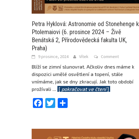
Petra Hyklová: Astronomie od Stonehenge k
Ptolemaiovi (6. prosince 2024 – Živě
Benátská 2, Přírodovědecká fakulta UK,
Praha)
9 prosince, 2024
Vítek
Comment
Blíží se zimní slunovrat. Ačkoliv dnes máme k
dispozici umělé osvětlení a topení, stále
vnímáme, jak se dny zkracují. Jak toto období
prožívali
...
[
pokračovat ve čtení
]
Facebook
Twitter
Share