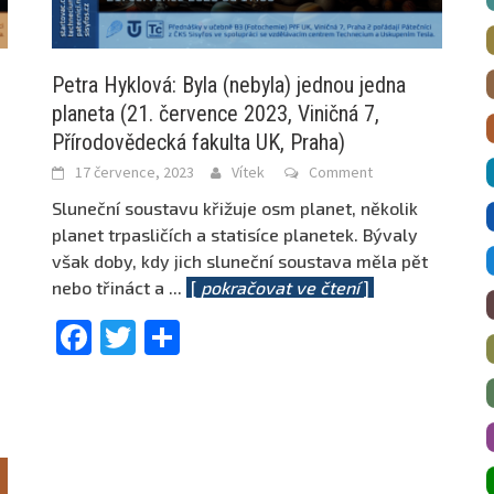
Petra Hyklová: Byla (nebyla) jednou jedna
planeta (21. července 2023, Viničná 7,
Přírodovědecká fakulta UK, Praha)
17 července, 2023
Vítek
Comment
Sluneční soustavu křižuje osm planet, několik
planet trpasličích a statisíce planetek. Bývaly
však doby, kdy jich sluneční soustava měla pět
nebo třináct a
...
[
pokračovat ve čtení
]
Facebook
Twitter
Share