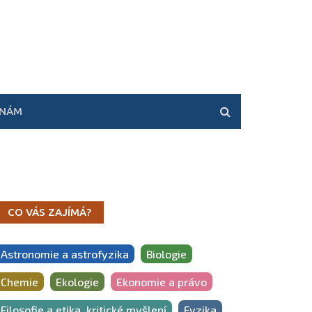
 NÁM
CO VÁS ZAJÍMÁ?
Astronomie a astrofyzika
Biologie
Chemie
Ekologie
Ekonomie a právo
Filosofie a etika, kritické myšlení
Fyzika