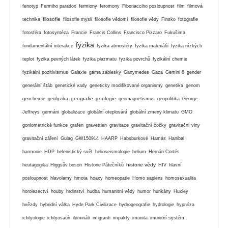
fenotyp
Fermiho paradox
fermiony
feromony
Fibonacciho posloupnost
film
filmová
filosofie
technika
filosofie mysli
filosofie vědomí
filosofie vědy
Finsko
fotografie
fotosféra
fotosyntéza
Francie
Francis Collins
Francisco Pizzaro
Fukušima
fyzika
fundamentální interakce
fyzika atmosféry
fyzika materiálů
fyzika nízkých
teplot
fyzika pevných látek
fyzika plazmatu
fyzika povrchů
fyzikální chemie
fyzikální pozitivismus
Galaxie
gama záblesky
Ganymedes
Gaza
Gemini 8
gender
generální štáb
genetické vady
geneticky modifikované organismy
genetika
genom
geografie
geologie
geochemie
geofyzika
geomagnetismus
geopolitika
George
Jeffreys
germáni
globalizace
globální oteplování
globální zmeny klimatu
GMO
goniometrické funkce
grafen
gravettien
gravitace
gravitační čočky
gravitační vlny
gravitační záření
Gulag
GW150914
HAARP
Habsburkové
Hamás
Hanibal
harmonie
HDP
helenistický svět
helioseismologie
helium
Hernán Cortés
historie vědy
heutagogika
Higgsův boson
Historie Pátečníků
HIV
hlavní
posloupnost
hlavolamy
hmota
hoaxy
homeopatie
Homo sapiens
homosexualita
horolezectví
houby
hrdinství
hudba
humanitní vědy
humor
hurikány
Huxley
hvězdy
hybridní válka
Hyde Park Civilizace
hydrogeografie
hydrologie
hypnóza
ichtyologie
ichtyosauři
ilumináti
imigranti
impakty
imunita
imunitní systém