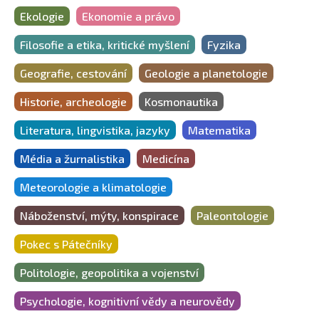
Ekologie
Ekonomie a právo
Filosofie a etika, kritické myšlení
Fyzika
Geografie, cestování
Geologie a planetologie
Historie, archeologie
Kosmonautika
Literatura, lingvistika, jazyky
Matematika
Média a žurnalistika
Medicína
Meteorologie a klimatologie
Náboženství, mýty, konspirace
Paleontologie
Pokec s Pátečníky
Politologie, geopolitika a vojenství
Psychologie, kognitivní vědy a neurovědy