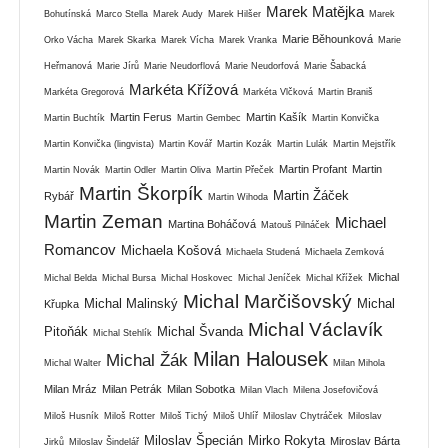
Marek Matějka
Bohutínská
Marco Stella
Marek Audy
Marek Hilšer
Marek
Marie Běhounková
Orko Vácha
Marek Skarka
Marek Vícha
Marek Vranka
Marie
Heřmanová
Marie Jírů
Marie Neudorflová
Marie Neudorfová
Marie Šabacká
Markéta Křížová
Markéta Gregorová
Markéta Vlčková
Martin Braniš
Martin Ferus
Martin Kašík
Martin Buchtík
Martin Gembec
Martin Konvička
Martin Konvička (lingvista)
Martin Kovář
Martin Kozák
Martin Lulák
Martin Mejstřík
Martin Profant
Martin
Martin Novák
Martin Odler
Martin Oliva
Martin Přeček
Martin Škorpík
Martin Žáček
Rybář
Martin Wihoda
Martin Zeman
Michael
Martina Boháčová
Matouš Pilnáček
Romancov
Michaela Košová
Michaela Studená
Michaela Zemková
Michal
Michal Belda
Michal Bursa
Michal Hoskovec
Michal Jeníček
Michal Křížek
Michal Marčišovský
Michal Malinský
Michal
Křupka
Michal Václavík
Pitoňák
Michal Švanda
Michal Stehlík
Milan Halousek
Michal Žák
Michal Walter
Milan Mihola
Milan Mráz
Milan Petrák
Milan Sobotka
Milan Vlach
Milena Josefovičová
Miloš Husník
Miloš Rotter
Miloš Tichý
Miloš Uhlíř
Miloslav Chytráček
Miloslav
Miloslav Špecián
Mirko Rokyta
Miroslav Bárta
Jirků
Miloslav Šindelář