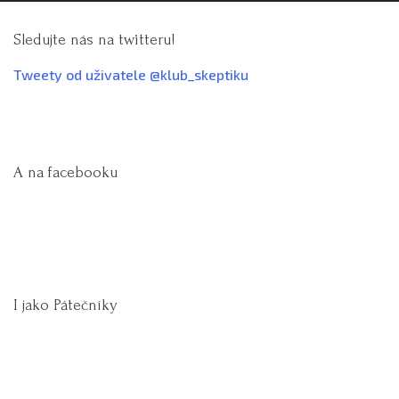
Sledujte nás na twitteru!
Tweety od uživatele @klub_skeptiku
A na facebooku
I jako Pátečníky