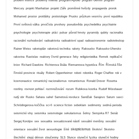
program Apollo
problém intence
problémy milénia
program Gemini
program
Mercury
projekt Manhattan
projekt Záře
proměnné hvězdy
propaganda
prorok
Mohamed
prostor
protilátky
protistologie
Prusko
průzkum vesmíru
první republika
První světová válka
prvočísla
prvohory
pseudověda
psychedelika
psychiatrie
psychologie
psychoterapie
ptáci
pulsar
původ hmoty
pyramidy
qubity
racionalita
racionální rozhodování
radioaktivita
radioaktivní spad
radioastronomie
radioteleskop
Rainer Weiss
raketoplán
raketová technika
rakety
Rakousko
Rakousko-Uhersko
religionistika
rakovina
Rastislav
reaktory čtvrté generace
řeky
Remek
replikační
krize
Richard Dawkins
Richterova škála
Riemannova hypotéza
Řím
Římská říše
římské provincie
rituály
Robert Oppenheimer
roboti
robotika
Roger Chaffee
rok v
kosmonautice
romantický nacionalismus
romantismus
Ronald Drever
Rosetta
rostliny
rovnost pohlaví
rozmnožování
rozum
Rubikova kostka
Rudolf Mössbauer
rudý obr
Rusko
Sahara
sahel
Sametová revoluce
Sandžak
Sarajevo
Saturn
savci
Schrödingerova kočička
sci-fi
science fiction
sebeklam
sedimenty
sedmá perioda
seismické vlny
seismika
seismologie
sekularismus
šelmy
Semjorka R7
Senát
Sergej Koroljov
sex
sexualita
sexualizované násilí
sexuální menšiny
sexuální
skepticismus
sexuologie
orientace
sexuální život
šíité
školství
Skotsko
šlechtění
slepý démon
sloučeniny
SLS
Slunce
sluneční fyzika
sluneční hodiny