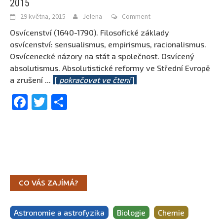
2015
29 května, 2015
Jelena
Comment
Osvícenství (1640-1790). Filosofické základy
osvícenství: sensualismus, empirismus, racionalismus.
Osvícenecké názory na stát a společnost. Osvícený
absolutismus. Absolutistické reformy ve Střední Evropě
a zrušení
...
[
pokračovat ve čtení
]
Facebook
Twitter
Share
CO VÁS ZAJÍMÁ?
Astronomie a astrofyzika
Biologie
Chemie