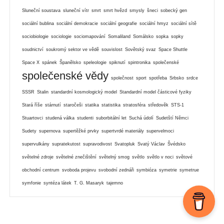
Sluneční soustava
sluneční vítr
smrt
smrt hvězd
smysly
šneci
sobecký gen
sociální bublina
sociální demokracie
sociální geografie
sociální hmyz
sociální sítě
sociobiologie
sociologie
sociomapování
Somaliland
Somálsko
sopka
sopky
soudnictví
soukromý sektor ve vědě
souvislost
Sovětský svaz
Space Shuttle
Space X
spánek
Španělsko
speleologie
spiknutí
spintronika
společenské
společenské vědy
společnost
sport
spotřeba
Srbsko
srdce
SSSR
Stalin
standardní kosmologický model
Standardní model částicové fyziky
Stará říše
stárnutí
staročeši
statika
statistika
stratosféra
středověk
STS-1
Stuartovci
studená válka
studenti
suborbitální let
Suchá údolí
Sudetští Němci
Sudety
supernova
supertěžké prvky
supertvrdé materiály
supervelmoci
supervulkány
supratekutost
supravodivost
Svatopluk
Svatý Václav
Švédsko
světelné zdroje
světelné znečištění
světelný smog
světlo
světlo v noci
světové
obchodní centrum
svoboda projevu
svobodní zednáři
symbióza
symetrie
symetrue
symfonie
syntéza látek
T. G. Masaryk
tajemno