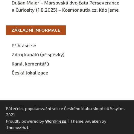
Dušan Majer – Marsovská dvojčata Perseverance
a Curiosity (1.8.2025) – Kosmonautix.cz
:
Kdo jsme
ZÁKLADNÍ INFORMACE
Přihlásit se
Zdroj kanálů (příspěvky)
Kanál komentářů
Česká lokalizace
Pátečníci, popularizační sekce Českého klubu skeptiků Sisyfos.
2021
Proudly powered by
WordPress
.
|
Theme: Awaken by
ThemezHut
.