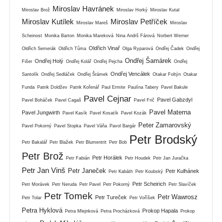
Miroslav Havránek
Miroslav Brož
Miroslav Horký
Miroslav Kutal
Miroslav Kutílek
Miroslav Petříček
Miroslav Mareš
Miroslav
Scheinost
Monika Barton
Monika Mareková
Nina Andrš Fárová
Norbert Werner
Oldřich Vinař
Oldřich Semerák
Oldřich Tůma
Olga Ryparová
Ondřej Čadek
Ondřej
Ondřej Šamárek
Ondřej Holý
Fišer
Ondřej Kolář
Ondřej Pejcha
Ondřej
Ondřej Vencálek
Santolík
Ondřej Sedláček
Ondřej Šrámek
Otakar Foltýn
Otakar
Funda
Patrik Doldžev
Patrik Kořenář
Paul Ermite
Paulína Tabery
Pavel Bakule
Pavel Cejnar
Pavel Gabzdyl
Pavel Boháček
Pavel Cagaš
Pavel Frič
Pavel Materna
Pavel Jungwirth
Pavel Kasík
Pavel Kosatík
Pavel Kozák
Peter Zamarovský
Pavel Pokorný
Pavel Stopka
Pavel Váňa
Pavol Bargár
Petr Brodský
Petr Bakalář
Petr Blažek
Petr Blumentrit
Petr Bob
Petr Brož
Petr Horálek
Petr Fabián
Petr Houdek
Petr Jan Juračka
Petr Jan Vinš
Petr Janeček
Petr Kulhánek
Petr Kabáth
Petr Koubský
Petr Scheirich
Petr Morávek
Petr Neruda
Petr Pavel
Petr Pokorný
Petr Slavíček
Petr Tomek
Petr Wawrosz
Petr Tureček
Petr Tolar
Petr Voříšek
Petra Hyklová
Prokop Hapala
Petra Mlejnková
Petra Procházková
Prokop