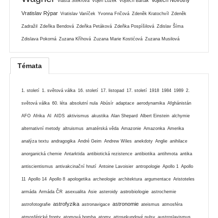
Vlasta Štekrová
Vojen Ložek
Vojtěch Barták
Vratislav Rýpar
Vratislav Vaníček
Yvonna Fričová
Zdeněk Kratochvíl
Zdeněk
Zadražil
Zdeňka Bendová
Zdeňka Petáková
Zdeňka Pospíšilová
Zdislav Šíma
Zdislava Pokorná
Zuzana Kříhová
Zuzana Marie Kostićová
Zuzana Musilová
Témata
1. století
1. světová válka
16. století
17. listopad
17. století
1918
1984
1989
2.
světová válka
60. léta
absolutní nula
Abúsír
adaptace
aerodynamika
Afghánistán
AFO
Afrika
AI
AIDS
aktivismus
akustika
Alan Shepard
Albert Einstein
alchymie
alternativní metody
altruismus
amatérská věda
Amazonie
Amazonka
Amerika
analýza textu
andragogika
André Geim
Andrew Wiles
anekdoty
Anglie
anihilace
anorganická chemie
Antarktida
antibiotická rezistence
antibiotika
antihmota
antika
antiscientismus
antivakcinační hnutí
Antoine Lavoisier
antropologie
Apollo 1
Apollo
11
Apollo 14
Apollo 8
apologetika
archeologie
architektura
argumentace
Aristoteles
astrobiologie
armáda
Armáda ČR
asexualita
Asie
asteroidy
astrochemie
astrofyzika
astronomie
astrofotografie
astronavigace
ateismus
atmosféra
atmosférické fronty
atomová bomba
atomy
attosekundové pulsy
austroslavismus