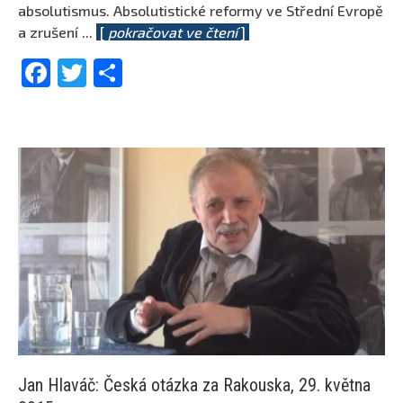
absolutismus. Absolutistické reformy ve Střední Evropě
a zrušení
...
[
pokračovat ve čtení
]
Facebook
Twitter
Share
Jan Hlaváč: Česká otázka za Rakouska, 29. května