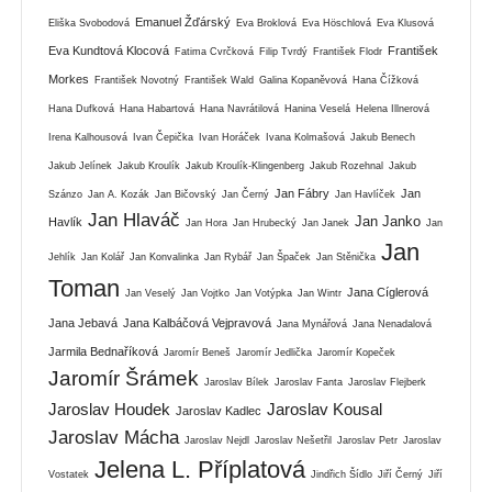
Emanuel Žďárský
Eliška Svobodová
Eva Broklová
Eva Höschlová
Eva Klusová
Eva Kundtová Klocová
František
Fatima Cvrčková
Filip Tvrdý
František Flodr
Morkes
František Novotný
František Wald
Galina Kopaněvová
Hana Čížková
Hana Dufková
Hana Habartová
Hana Navrátilová
Hanina Veselá
Helena Illnerová
Irena Kalhousová
Ivan Čepička
Ivan Horáček
Ivana Kolmašová
Jakub Benech
Jakub Jelínek
Jakub Kroulík
Jakub Kroulík-Klingenberg
Jakub Rozehnal
Jakub
Jan Fábry
Jan
Szánzo
Jan A. Kozák
Jan Bičovský
Jan Černý
Jan Havlíček
Jan Hlaváč
Jan Janko
Havlík
Jan Hora
Jan Hrubecký
Jan Janek
Jan
Jan
Jehlík
Jan Kolář
Jan Konvalinka
Jan Rybář
Jan Špaček
Jan Stěnička
Toman
Jana Cíglerová
Jan Veselý
Jan Vojtko
Jan Votýpka
Jan Wintr
Jana Jebavá
Jana Kalbáčová Vejpravová
Jana Mynářová
Jana Nenadalová
Jarmila Bednaříková
Jaromír Beneš
Jaromír Jedlička
Jaromír Kopeček
Jaromír Šrámek
Jaroslav Bílek
Jaroslav Fanta
Jaroslav Flejberk
Jaroslav Houdek
Jaroslav Kousal
Jaroslav Kadlec
Jaroslav Mácha
Jaroslav Nejdl
Jaroslav Nešetřil
Jaroslav Petr
Jaroslav
Jelena L. Příplatová
Vostatek
Jindřich Šídlo
Jiří Černý
Jiří