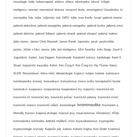
imunologie
Indie
Indoevropané
infekce
inflace
informatika
Inkové
InSight
inteligence
internet
internetové diskuze
invazivní druhy
investigativní žurnalistika
Io
iracionalita
Írán
islám
Islámský stát
ISRO
Itálie
Ivan Koněv
Izrael
jaderná chemie
jaderná elektrárna
jaderná energetika
jaderná energetiky
jaderná fyzika
jaderná zima
jaderné doktríny
jaderné štěpení
jaderné zbraně
jaderné zbrojení
jaderný reaktor
jádro atomu
James Clerk Maxwell
James Randi
Japonsko
jazyk
jazykověda
jazyky
Ježek v kleci
jezera
jídlo
jiné inteligence
Jižní Amerika
John Stapp
Josef II.
Jugoslávie
Jupiter
Jurij Gagarin
Kamiokande
Kanárské ostrovy
kardiologie
Karel II.
Stuart
katastrofa
kauzalita
Kelvin
Kim Čong-Il
Kim Čong-Un
Kip Thorne
klamy
klimatologie
KLDR
Klementinum
klima měst
kognice
kolaps
kolonie
kolonizace
konspirační teorie
kombinatorika
komety
komunikace
komunismus
konce světa
konstrukce
kooperace
kooperativita
kooperativní hry
kopytníci
kosmická loď
kosmická síť
kosmické lety
kosmické počasí
kosmické pohony
kosmické smetí
kosmonautika
kosmologie
kosmické stanice
kosmické záření
Kosntantin a
Metoděj
Kosovo
krajinná ekologie
krasové jevy
kreacionismus
křesťanství
Křída
kritické myšlení
kriminalistika
kriminalita
krize
kryovulkanismus
kryptografie
kryptozoologie
krystaly
Kuiperův pás
kultura
kulturní krajina
Kurt Gödel
kvantová
kvantová fyzika
biologie
kvantová chemie
kvantová mechanika
kvantová optika