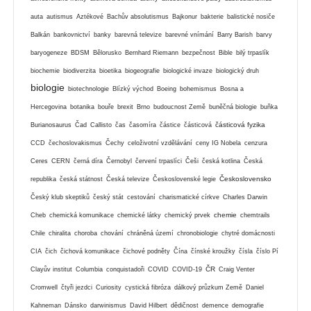
auta
autismus
Aztékové
Bachův absolutismus
Bajkonur
bakterie
balistické nosiče
Balkán
bankovnictví
banky
barevná televize
barevné vnímání
Barry Barish
barvy
baryogeneze
BDSM
Bělorusko
Bernhard Riemann
bezpečnost
Bible
bilý trpaslík
biochemie
biodiverzita
bioetika
biogeografie
biologické invaze
biologický druh
biologie
biotechnologie
Blízký východ
Boeing
bohemismus
Bosna a
Hercegovina
botanika
bouře
brexit
Brno
budoucnost Země
buněčná biologie
buňka
částicová fyzika
Burianosaurus
Čad
Callisto
čas
časomíra
částice
částicová
CCD
čechoslovakismus
Čechy
celoživotní vzdělávání
ceny IG Nobela
cenzura
Ceres
CERN
černá díra
Černobyl
červení trpaslíci
Češi
česká kotlina
Česká
Československo
republika
česká státnost
Česká televize
Československé legie
Český klub skeptiků
český stát
cestování
charismatické církve
Charles Darwin
chemie
Cheb
chemická komunikace
chemické látky
chemický prvek
chemtrails
Chile
chiralita
choroba
chování
chráněná území
chronobiologie
chytré domácnosti
CIA
čich
čichová komunikace
čichové podněty
Čína
čínské kroužky
čísla
číslo Pí
ČR
Clayův institut
Columbia
conquistadoři
COVID
COVID-19
Craig Venter
Cromwell
čtyři jezdci
Curiosity
cystická fibróza
dálkový průzkum Země
Daniel
Kahneman
Dánsko
darwinismus
David Hilbert
dědičnost
demence
demografie