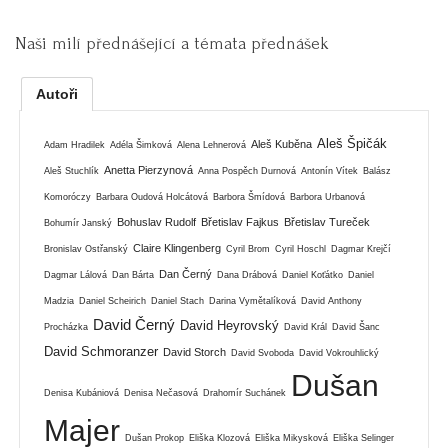
Naši milí přednášející a témata přednášek
Autoři
Aleš Špičák
Aleš Kuběna
Adam Hradilek
Adéla Šimková
Alena Lehnerová
Anetta Pierzynová
Aleš Stuchlík
Anna Pospěch Durnová
Antonín Vítek
Balász
Komoróczy
Barbara Oudová Holcátová
Barbora Šmídová
Barbora Urbanová
Bohuslav Rudolf
Břetislav Fajkus
Břetislav Tureček
Bohumír Janský
Claire Klingenberg
Bronislav Ostřanský
Cyril Brom
Cyril Hoschl
Dagmar Krejčí
Dan Černý
Dagmar Lálová
Dan Bárta
Dana Drábová
Daniel Koťátko
Daniel
Madzia
Daniel Scheirich
Daniel Stach
Darina Vymětalíková
David Anthony
David Černý
David Heyrovský
Procházka
David Král
David Šanc
David Schmoranzer
David Storch
David Svoboda
David Vokrouhlický
Dušan
Denisa Kubániová
Denisa Nečasová
Drahomír Suchánek
Majer
Dušan Prokop
Eliška Klozová
Eliška Mikysková
Eliška Selinger