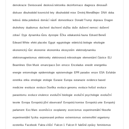
demokracie
Denisované
desková tektonika
dezinformace
diagnoza
dinosauři
diskuse
dlouhodobé kosmické lety
dlouhodobé mise
Dmitrij Mendělejev
DNA
doba
ledová
doba poledová
domácí násilí
domestikace
Donald Trump
doprava
Dragon
druhohory
dualismus
duchové
duchovní služba
duše
duševní nemoci
duševní
zdraví
Dyje
dynamika růstu
dystopie
Éčka
ediakarská fauna
Edvard Beneš
ekologie
Edward White
efekt placebo
Egypt
egyptologie
eidetická biologie
ekonomický růst
ekonomie
ekonomika
ekosystém
elektrodynamika
elektromagnetismus
elektronky
elektronová mikroskopie
elementární částice
ELI
Beamlines
Elon Musk
emancipace žen
emoce
Enceladus
eneolit
energetika
energie
entomologie
epidemiologie
epistemologie
EPR paradox
eroze
ESA
Esfahán
estetika
etika
etnologie
etologie
Eurasie
Europa
eutanazie
evidence based
evoluce
medicine
evoluce člověka
evoluce genomu
evoluce hvězd
evoluce
evoluční biologie
evoluční
parasitismu
evoluce virulence
evoluční psychologie
teorie
Evropa
Evropská jižní observatoř
Evropská komise
Evropská unie
Evropský
parlament
Exo Mars
exoměsíce
exoplanety
exorcismus
experimentální filosofie
experimentální fyzika
exponované profese
extremismus
extremofilní organismy
ezoterika
Facebook
Fakta vítězí
Falcon 1
Falcon 9
falešné zprávy
feminismus