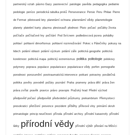
partnerský vztah
pásmo Gazy
pastevectví
patologie
pavěda
pedagogika
pediatrie
pedologie
peníze
periodická tabulka prvků
Perseverance
Persie
Peru
Philae
Pierre
planetární vědy
planetologie
de Fermat
pilotované lety
planetární ochrana
planety
platební karty
plazma
plesiosauři
plodnost
Pluto
počasí
počátky života
počítače
počítačové hry
počítání
Pod Svícnem
podledovcová jezera
pohádky
pohlaví
pohlavní dimorfismus
pohlavní rozmnožování
Pokec s Pátečníky
pokusy na
lidech
polární oblasti
polární výzkum
polární záře
politická geografie
politická
politika
politologie
korektnost
politická mapa
politický extremismus
polokovy
polymery
poprava
populace
popularizace
popularizace vědy
porfen
pornografie
porodnost
porozumění
posttraumatická intervence
potkani
potraviny
poválečná
politika
pověry
povodně
požáry
poznání
Praha
prameny
práva dětí
práva žen
práva zvířat
pravěk
pravice
právo
pravopis
Pražský hrad
Přední východ
předpověď počasí
předpovědi
předvolební průzkumy
prekambrium
Přemyslovci
presokratici
přetížení
prevence
prezident
příběhy
přílivové vlny
primární okruh
primatologie
princip neurčitosti
příroda
přírodní archivy
přírodní katastrofy
přírodní
přírodní vědy
látky
přírodní výběr
přistání na Měsíci