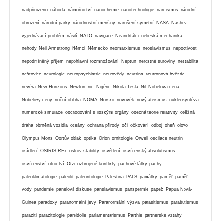
nadpřirozeno
náhoda
námořnictví
nanochemie
nanotechnologie
narcismus
národní
obrození
národní parky
národnostní menšiny
narušení symetrií
NASA
Nashův
vyjednávací problém
násilí
NATO
navigace
Neandrtálci
nebeská mechanika
nehody
Neil Armstrong
Němci
Německo
neomarxismus
neoslavismus
nepoctivost
nepodmíněný příjem
nepohlavní rozmnožování
Neptun
nerostné suroviny
nestabilita
neštovice
neurologie
neuropsychiatrie
neurovědy
neutrina
neutronová hvězda
nevěra
New Horizons
Newton
nic
Nigérie
Nikola Tesla
Nil
Nobelova cena
Nobelovy ceny
noční obloha
NOMA
Norsko
novověk
nový ateismus
nukleosyntéza
numerické simulace
obchodování s lidskými orgány
obecná teorie relativity
oběžná
dráha
obrněná vozidla
oceány
ochrana přírody
oči
očkování
odboj
oheň
olovo
Olympus Mons
Oortův oblak
optika
Orion
ornitologie
Orwell
oscilace neutrin
osídlení
OSIRIS-REx
ostrov stability
osvětlení
osvícenský absolutismus
osvícenství
otroctví
Ötzi
ozbrojené konflikty
pachové látky
pachy
paleoklimatologie
paleolit
paleontologie
Palestina
PALS
památky
paměť
paměť
vody
pandemie
panelová diskuse
panslavismus
panspermie
papež
Papua Nová-
Guinea
paradoxy
paranormální jevy
Paranormální výzva
parasitismus
parašutismus
paraziti
parazitologie
pareidolie
parlamentarismus
Parthie
partnerské vztahy