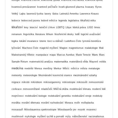
kvantová provázanost
kvantové počítače
kvark-gluonové plazma
kvasary
Kyros
Veliký
Lajka
laserová fyzika
lasery
láska
Latinská Amerika
Lawrence Krauss
ledovce
ledovcová jezera
ledové měsíce
legenda
legislativa
lékařská etika
lékařství
lesy
letectví
letniční církve
LGBTQ
Libye
lidská práva
LIGO
limes
romanum
lingvistika
literatura
lithium
litosferické desky
lodě
logické uvažování
logika
lokální invariance
loterie
lovci a sběrači
Ludolfovo číslo
lymská borelióza
lyžování
Machovo číslo
magické myšlení
Magion
magnetismus
malakologie
Mali
Mars
Malostranský hřbitov
manipulace
mapa
Marcus Aurelius
Marie Terezie
Mars
matematika
Sample Return
matematická analýza
materiálová věda
Mayové
média
medicína
medvěd
Mensa
menšiny
Merkur
Měsíc
měsíce
města
metalurgie
mezinárodní vztahy
meteority
meteorologie
Mezinárodní kosmická stanice
migrace
mikrobi
mikrobiom
mikroorganismy
mikroskopie
mikrosvět
mimozemské
civilizace
mimozemšťané
mladočeši
Mléčná dráha
modelování klimatu
moderní lidé
mojmírovci
molekulární biologie
molekulární genetika
molekulární stroje
molekuly
morálka
morální dilemata
morální rozhodování
Morava
moře
mořeplavba
mosasauři
Mössbauerova spektroskopie
Mössbauerův jev
mozek
mravenci
náboženství
muslimové
mykologie
myšlení rychlé a pomalé
mýty
nacionalismus