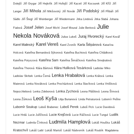
Dolejší
Jiří Grygar
Jiří Hejkrlík
Jiří Hořejší
Jiří Kacetl
Jiří Kocourek
Jiří Kříž
Jiří
Jiří Mihola
Jiří Podolský
Langer
Jiří Mikšovský
Jiří Novák
Jiří Přibáň
Jiří
Sádlo
Jiří Štegl
Jiří Weinberger
Jiří Wiedermann
Jitka Lindová
Jitka Slabá
Johana
Julie
Josef Jelen
Fialová
Josef Michl
Josef Moural
Julie Beritová
Nekola Nováková
Juraj Hvorecký
Julius Lukeš
Karel Kovář
Karel Vereš
Karel Malinský
Karla Štěpánová
Karel Zvoník
Katarína
Holcová
Kateřina Bernardová Sýkorová
Kateřina Buchtová
Kateřina Chládková
Kateřina Sam
Kateřina Potyszová
Kateřina Šimáčková
Kateřina Smejkalová
Klára Hulíková Tesárková
Kateřina Thorová
Klára Bártová
Ladislav Miko
Lenka Hrabalová
Ladislav Skrbek
Lenka Černá
Lenka Králová
Lenka
Maierová
Lenka Nováková
Lenka Procházková
Lenka Slavíková
Lenka Vrtišková
Lenka Zychová
Nejezchlebová
Lenka Zdeborová
Leona Plášilová
Leona Šímová
Leoš Kyša
Leona Žůrková
Lilija Burianová
Linda Petraturová
Lubomír Peške
Lubomír Soukup
Luboš Perek
Luboš Brabenec
Luboš Pick
Lucie Davidová
Lucie Krejčová
Luděk
Lucie Hrdá
Lucie Juřičková
Lucie Ráčková
Lucie Tungul
Ludmila Hamplová
Nezmar
Lukáš
Ludmila Čírtková
Lukáš Houška
Kratochvíl
Lukáš Laibl
Lukáš Martoš
Lukáš Nádvorník
Lukáš Roubík
Magdalena