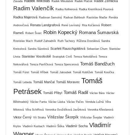
Radek Mikoláš
Radek Žemlička
Závada
Radek Mikulášek
Radek Ptáček
Radim Valenčík
Radka Kellnerová
Radka Kremlíková Pourová
Radka Majerová
Radovan Samotný
Radvan Bahbouh
Rastislav Maďar
Renáta
Renata Landgrafová
Robert
Androvičová
René Levínský
Rita Kočárová
Robin Kopecký
Romana Šumavská
Rameš
Robert Švarc
Rostislav Mach
Rudolf Zahradník
Ruth Tachezy
Růžena Dostálová
Sandra
Scarlett Rauschgoldová
Kreisslová
Sandra Sázelová
Sebastian Chum
Stanislav
Stanislav Vosolsobě
Lhota
Svatopluk Civiš
Tereza Nekolářová
Tereza
Tomáš Bandžuch
Nekovářová
Tereza Pavlíčková
Tereza Spencerová
Tomáš Fürst
Tomáš Hříbek
Tomáš Jakoubek
Tomáš Koblížek
Tomáš Kosička
Tomáš
Tomáš Mančal
Tomáš Moravec
Tomáš Lebeda
Petrásek
Tomáš Radil
Tomáš Přibyl
Václav Bára
Václav
Bělohradský
Václav Fanta
Václav Láska
Václav Pačes
Vendula Lužná
Věra
Milotová
Věra Schiffová
Veronika Gvoždíková Javůrková
Veronika Křesťanová
Vítězslav Škorpík
Viktor Černý
Vít Straka
Vítězslav Švejdar
Vladimír
Vladimír
Vladimír Socha
Krylov
Vladimír Kusbach
Vladimír Šiška
Wagner
Vojtěch Novotný