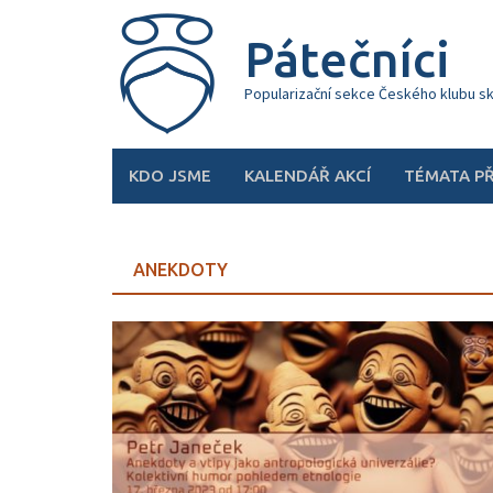
Skip
to
Pátečníci
content
Popularizační sekce Českého klubu s
KDO JSME
KALENDÁŘ AKCÍ
TÉMATA P
ANEKDOTY