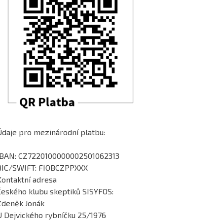
Údaje pro mezinárodní platbu:
IBAN: CZ7220100000002501062313
BIC/SWIFT: FIOBCZPPXXX
Kontaktní adresa
Českého klubu skeptiků SISYFOS:
Zdeněk Jonák
U Dejvického rybníčku 25/1976