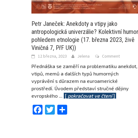
Petr Janeček: Anekdoty a vtipy jako
antropologická univerzálie? Kolektivní humo
pohledem etnologie (17. března 2023, živě
Viničná 7, PřF UK))
12 března, 2023
Jelena
Comment
Přednáška se zaměří na problematiku anekdot,
vtipů, memů a dalších typů humorných
vyprávění s důrazem na euroamerické
prostředí. Úvodem představí stručné dějiny
evropského
...
[
pokračovat ve čtení
]
Facebook
Twitter
Share