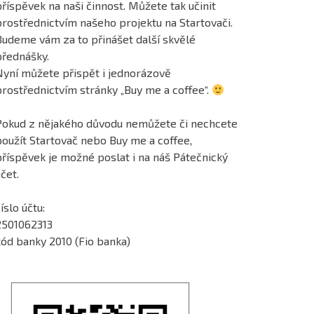
říspěvek na naši činnost. Můžete tak učinit
prostřednictvím našeho projektu na Startovači.
Budeme vám za to přinášet další skvělé
přednášky.
Nyní můžete přispět i jednorázově
prostřednictvím stránky „Buy me a coffee“.
Pokud z nějakého důvodu nemůžete či nechcete
použít Startovač nebo Buy me a coffee,
příspěvek je možné poslat i na náš Pátečnický
čet.
íslo účtu:
2501062313
kód banky 2010 (Fio banka)