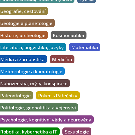
Geografie, cestování
Geologie a planetologie
Historie, archeologie
Kosmonautika
Literatura, lingvistika, jazyky
Matematika
Média a žurnalistika
Medicína
Meteorologie a klimatologie
Náboženství, mýty, konspirace
Paleontologie
Pokec s Pátečníky
Politologie, geopolitika a vojenství
Psychologie, kognitivní vědy a neurovědy
Robotika, kybernetika a IT
Sexuologie