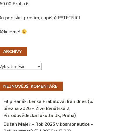
160 00 Praha 6
Do popisku, prosím, napiště PATECNICI
Děkujeme!
ARCHIVY
Archivy
NEJNOVĚJŠÍ KOMENTÁŘE
Filip Hanák
:
Lenka Hrabalová: Írán dnes (6.
března 2026 – Živě Benátská 2,
Přírodovědecká fakulta UK, Praha)
Dušan Majer – Rok 2025 v kosmonautice –
Rok kontrastů (2.1.2026 v 17:00) –