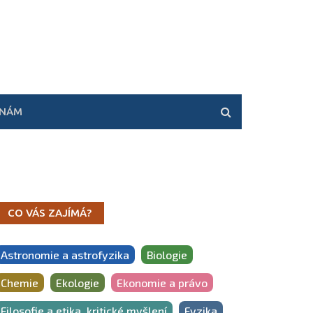
 NÁM
CO VÁS ZAJÍMÁ?
Astronomie a astrofyzika
Biologie
Chemie
Ekologie
Ekonomie a právo
Filosofie a etika, kritické myšlení
Fyzika