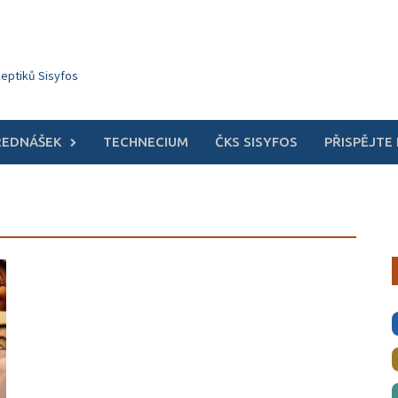
keptiků Sisyfos
ŘEDNÁŠEK
TECHNECIUM
ČKS SISYFOS
PŘISPĚJTE