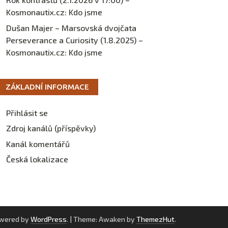
Kosmonautix.cz
:
Kdo jsme
Dušan Majer – Marsovská dvojčata
Perseverance a Curiosity (1.8.2025) –
Kosmonautix.cz
:
Kdo jsme
ZÁKLADNÍ INFORMACE
Přihlásit se
Zdroj kanálů (příspěvky)
Kanál komentářů
Česká lokalizace
owered by
WordPress
.
|
Theme: Awaken by
ThemezHut
.