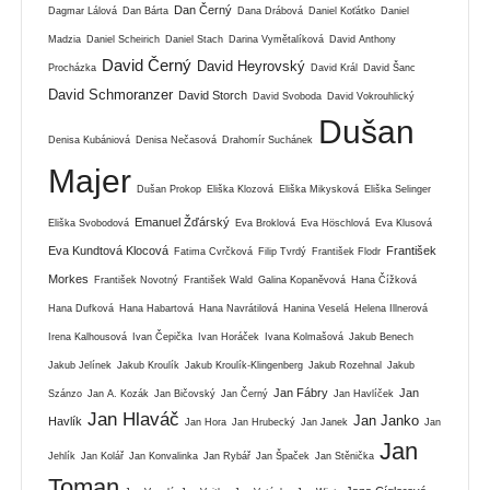
Dan Černý
Dagmar Lálová
Dan Bárta
Dana Drábová
Daniel Koťátko
Daniel
Madzia
Daniel Scheirich
Daniel Stach
Darina Vymětalíková
David Anthony
David Černý
David Heyrovský
Procházka
David Král
David Šanc
David Schmoranzer
David Storch
David Svoboda
David Vokrouhlický
Dušan
Denisa Kubániová
Denisa Nečasová
Drahomír Suchánek
Majer
Dušan Prokop
Eliška Klozová
Eliška Mikysková
Eliška Selinger
Emanuel Žďárský
Eliška Svobodová
Eva Broklová
Eva Höschlová
Eva Klusová
Eva Kundtová Klocová
František
Fatima Cvrčková
Filip Tvrdý
František Flodr
Morkes
František Novotný
František Wald
Galina Kopaněvová
Hana Čížková
Hana Dufková
Hana Habartová
Hana Navrátilová
Hanina Veselá
Helena Illnerová
Irena Kalhousová
Ivan Čepička
Ivan Horáček
Ivana Kolmašová
Jakub Benech
Jakub Jelínek
Jakub Kroulík
Jakub Kroulík-Klingenberg
Jakub Rozehnal
Jakub
Jan Fábry
Jan
Szánzo
Jan A. Kozák
Jan Bičovský
Jan Černý
Jan Havlíček
Jan Hlaváč
Jan Janko
Havlík
Jan Hora
Jan Hrubecký
Jan Janek
Jan
Jan
Jehlík
Jan Kolář
Jan Konvalinka
Jan Rybář
Jan Špaček
Jan Stěnička
Toman