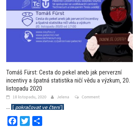
Tomáš Fürst: Cesta do pekel aneb jak perverzní
incentivy a špatná statistika ničí vědu a výzkum, 20.
listopadu 2020
18 listopadu, 2020
Jelena
Comment
...
[
pokračovat ve čtení
]
Facebook
Twitter
Share