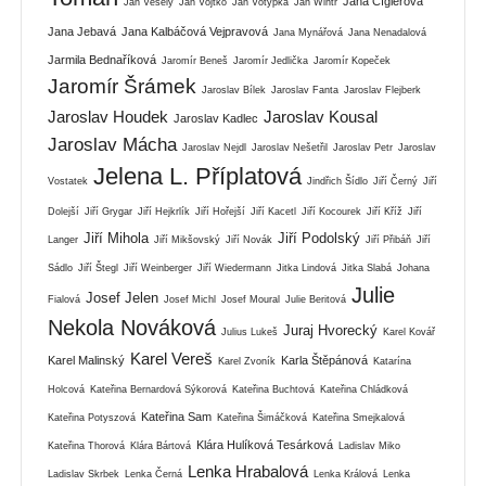
Jana Cíglerová
Jan Veselý
Jan Vojtko
Jan Votýpka
Jan Wintr
Jana Jebavá
Jana Kalbáčová Vejpravová
Jana Mynářová
Jana Nenadalová
Jarmila Bednaříková
Jaromír Beneš
Jaromír Jedlička
Jaromír Kopeček
Jaromír Šrámek
Jaroslav Bílek
Jaroslav Fanta
Jaroslav Flejberk
Jaroslav Houdek
Jaroslav Kousal
Jaroslav Kadlec
Jaroslav Mácha
Jaroslav Nejdl
Jaroslav Nešetřil
Jaroslav Petr
Jaroslav
Jelena L. Příplatová
Vostatek
Jindřich Šídlo
Jiří Černý
Jiří
Dolejší
Jiří Grygar
Jiří Hejkrlík
Jiří Hořejší
Jiří Kacetl
Jiří Kocourek
Jiří Kříž
Jiří
Jiří Mihola
Jiří Podolský
Langer
Jiří Mikšovský
Jiří Novák
Jiří Přibáň
Jiří
Sádlo
Jiří Štegl
Jiří Weinberger
Jiří Wiedermann
Jitka Lindová
Jitka Slabá
Johana
Julie
Josef Jelen
Fialová
Josef Michl
Josef Moural
Julie Beritová
Nekola Nováková
Juraj Hvorecký
Julius Lukeš
Karel Kovář
Karel Vereš
Karel Malinský
Karla Štěpánová
Karel Zvoník
Katarína
Holcová
Kateřina Bernardová Sýkorová
Kateřina Buchtová
Kateřina Chládková
Kateřina Sam
Kateřina Potyszová
Kateřina Šimáčková
Kateřina Smejkalová
Klára Hulíková Tesárková
Kateřina Thorová
Klára Bártová
Ladislav Miko
Lenka Hrabalová
Ladislav Skrbek
Lenka Černá
Lenka Králová
Lenka