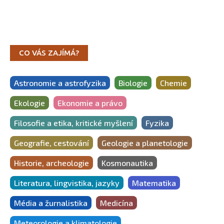
CO VÁS ZAJÍMÁ?
Astronomie a astrofyzika
Biologie
Chemie
Ekologie
Ekonomie a právo
Filosofie a etika, kritické myšlení
Fyzika
Geografie, cestování
Geologie a planetologie
Historie, archeologie
Kosmonautika
Literatura, lingvistika, jazyky
Matematika
Média a žurnalistika
Medicína
Meteorologie a klimatologie