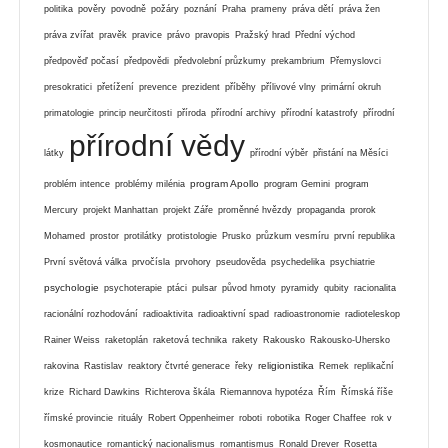
politika
pověry
povodně
požáry
poznání
Praha
prameny
práva dětí
práva žen
práva zvířat
pravěk
pravice
právo
pravopis
Pražský hrad
Přední východ
předpověď počasí
předpovědi
předvolební průzkumy
prekambrium
Přemyslovci
presokratici
přetížení
prevence
prezident
příběhy
přílivové vlny
primární okruh
primatologie
princip neurčitosti
příroda
přírodní archivy
přírodní katastrofy
přírodní
přírodní vědy
látky
přírodní výběr
přistání na Měsíci
program Apollo
problém intence
problémy milénia
program Gemini
program
Mercury
projekt Manhattan
projekt Záře
proměnné hvězdy
propaganda
prorok
Mohamed
prostor
protilátky
protistologie
Prusko
průzkum vesmíru
první republika
První světová válka
prvočísla
prvohory
pseudověda
psychedelika
psychiatrie
psychologie
psychoterapie
ptáci
pulsar
původ hmoty
pyramidy
qubity
racionalita
racionální rozhodování
radioaktivita
radioaktivní spad
radioastronomie
radioteleskop
Rainer Weiss
raketoplán
raketová technika
rakety
Rakousko
Rakousko-Uhersko
religionistika
rakovina
Rastislav
reaktory čtvrté generace
řeky
Remek
replikační
krize
Richard Dawkins
Richterova škála
Riemannova hypotéza
Řím
Římská říše
římské provincie
rituály
Robert Oppenheimer
roboti
robotika
Roger Chaffee
rok v
kosmonautice
romantický nacionalismus
romantismus
Ronald Drever
Rosetta