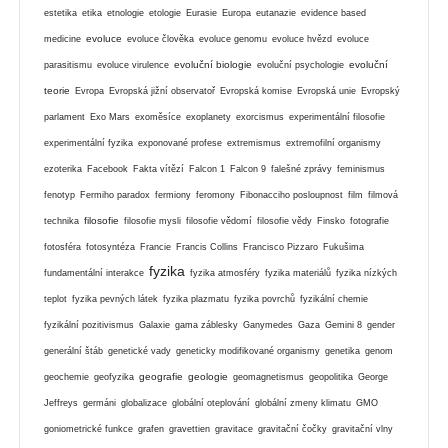
estetika
etika
etnologie
etologie
Eurasie
Europa
eutanazie
evidence based
evoluce
medicine
evoluce člověka
evoluce genomu
evoluce hvězd
evoluce
evoluční biologie
evoluční
parasitismu
evoluce virulence
evoluční psychologie
teorie
Evropa
Evropská jižní observatoř
Evropská komise
Evropská unie
Evropský
parlament
Exo Mars
exoměsíce
exoplanety
exorcismus
experimentální filosofie
experimentální fyzika
exponované profese
extremismus
extremofilní organismy
ezoterika
Facebook
Fakta vítězí
Falcon 1
Falcon 9
falešné zprávy
feminismus
fenotyp
Fermiho paradox
fermiony
feromony
Fibonacciho posloupnost
film
filmová
filosofie
technika
filosofie mysli
filosofie vědomí
filosofie vědy
Finsko
fotografie
fotosféra
fotosyntéza
Francie
Francis Collins
Francisco Pizzaro
Fukušima
fyzika
fundamentální interakce
fyzika atmosféry
fyzika materiálů
fyzika nízkých
teplot
fyzika pevných látek
fyzika plazmatu
fyzika povrchů
fyzikální chemie
fyzikální pozitivismus
Galaxie
gama záblesky
Ganymedes
Gaza
Gemini 8
gender
generální štáb
genetické vady
geneticky modifikované organismy
genetika
genom
geografie
geologie
geochemie
geofyzika
geomagnetismus
geopolitika
George
Jeffreys
germáni
globalizace
globální oteplování
globální zmeny klimatu
GMO
goniometrické funkce
grafen
gravettien
gravitace
gravitační čočky
gravitační vlny