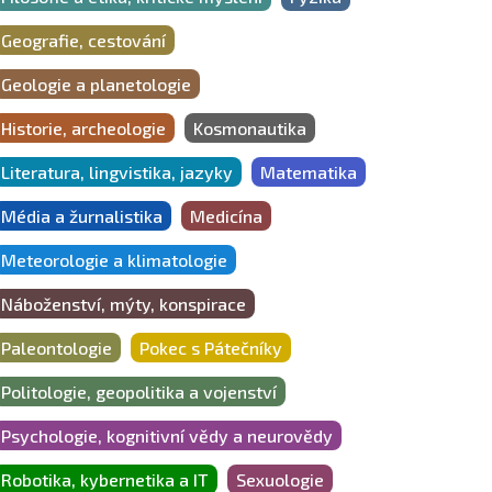
Geografie, cestování
Geologie a planetologie
Historie, archeologie
Kosmonautika
Literatura, lingvistika, jazyky
Matematika
Média a žurnalistika
Medicína
Meteorologie a klimatologie
Náboženství, mýty, konspirace
Paleontologie
Pokec s Pátečníky
Politologie, geopolitika a vojenství
Psychologie, kognitivní vědy a neurovědy
Robotika, kybernetika a IT
Sexuologie