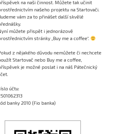
říspěvek na naši činnost. Můžete tak učinit
prostřednictvím našeho projektu na Startovači.
Budeme vám za to přinášet další skvělé
přednášky.
Nyní můžete přispět i jednorázově
prostřednictvím stránky „Buy me a coffee“.
Pokud z nějakého důvodu nemůžete či nechcete
použít Startovač nebo Buy me a coffee,
příspěvek je možné poslat i na náš Pátečnický
čet.
íslo účtu:
2501062313
kód banky 2010 (Fio banka)