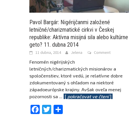
Pavol Bargár: Nigérijčanmi založené
letničné/charizmatické cirkvi v Českej
republike: Aktívna misijná sila alebo kultúrne
geto? 11. dubna 2014
11 dubna, 2014
Jelena
Comment
Fenomén nigérijských
letničných/charizmatických misionárov a
spoločenstiev, ktoré vedú, je relatívne dobre
zdokumentovaný s ohľadom na niektoré
západoeurópske krajiny. Avšak oveľa menej
pozornosti sa
...
[
pokračovat ve čtení
]
Facebook
Twitter
Share