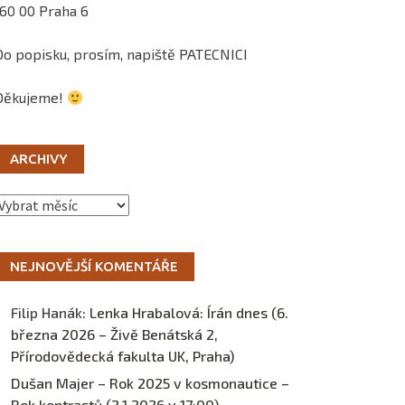
160 00 Praha 6
Do popisku, prosím, napiště PATECNICI
Děkujeme!
ARCHIVY
Archivy
NEJNOVĚJŠÍ KOMENTÁŘE
Filip Hanák
:
Lenka Hrabalová: Írán dnes (6.
března 2026 – Živě Benátská 2,
Přírodovědecká fakulta UK, Praha)
Dušan Majer – Rok 2025 v kosmonautice –
Rok kontrastů (2.1.2026 v 17:00) –