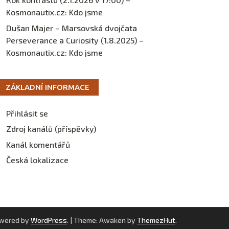
Kosmonautix.cz
:
Kdo jsme
Dušan Majer – Marsovská dvojčata
Perseverance a Curiosity (1.8.2025) –
Kosmonautix.cz
:
Kdo jsme
ZÁKLADNÍ INFORMACE
Přihlásit se
Zdroj kanálů (příspěvky)
Kanál komentářů
Česká lokalizace
owered by
WordPress
.
|
Theme: Awaken by
ThemezHut
.