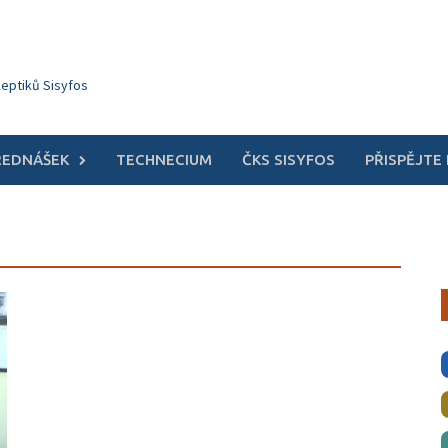
keptiků Sisyfos
ŘEDNÁŠEK
TECHNECIUM
ČKS SISYFOS
PŘISPĚJTE