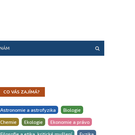
 NÁM
CO VÁS ZAJÍMÁ?
Astronomie a astrofyzika
Biologie
Chemie
Ekologie
Ekonomie a právo
Filosofie a etika, kritické myšlení
Fyzika