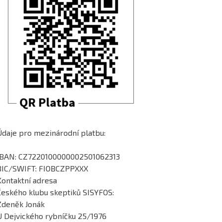
Údaje pro mezinárodní platbu:
IBAN: CZ7220100000002501062313
BIC/SWIFT: FIOBCZPPXXX
Kontaktní adresa
Českého klubu skeptiků SISYFOS:
Zdeněk Jonák
U Dejvického rybníčku 25/1976