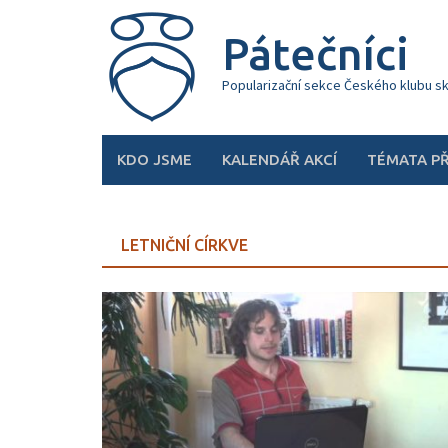
Skip
to
Pátečníci
content
Popularizační sekce Českého klubu s
KDO JSME
KALENDÁŘ AKCÍ
TÉMATA P
LETNIČNÍ CÍRKVE