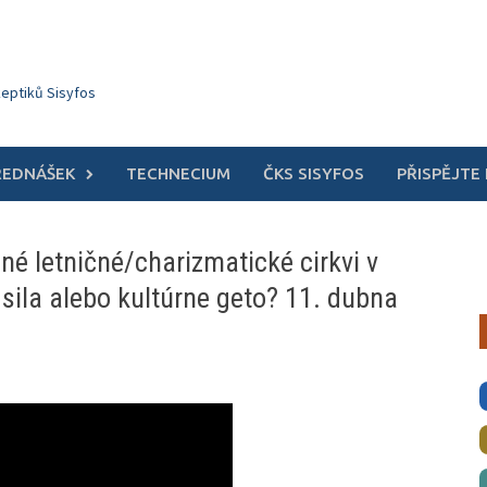
keptiků Sisyfos
ŘEDNÁŠEK
TECHNECIUM
ČKS SISYFOS
PŘISPĚJTE
né letničné/charizmatické cirkvi v
 sila alebo kultúrne geto? 11. dubna