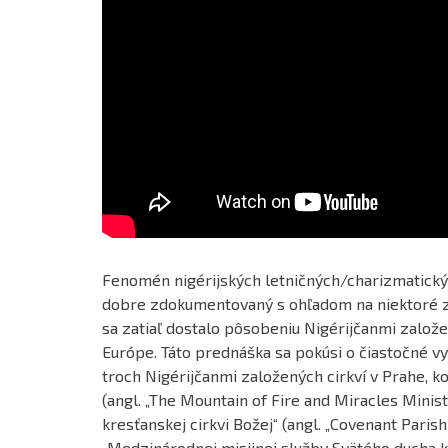
Fenomén nigérijských letničných/charizmatickýc
dobre zdokumentovaný s ohľadom na niektoré z
sa zatiaľ dostalo pôsobeniu Nigérijčanmi založe
Európe. Táto prednáška sa pokúsi o čiastočné v
troch Nigérijčanmi založených cirkví v Prahe, 
(angl. „The Mountain of Fire and Miracles Minist
kresťanskej cirkvi Božej“ (angl. „Covenant Pari
„Medzinárodnej misijnej služby Svätého ducha k