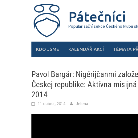
Skip
to
Pátečníci
content
Popularizační sekce Českého klubu s
KDO JSME
KALENDÁŘ AKCÍ
TÉMATA P
Pavol Bargár: Nigérijčanmi založe
Českej republike: Aktívna misijná
2014
11 dubna, 2014
Jelena