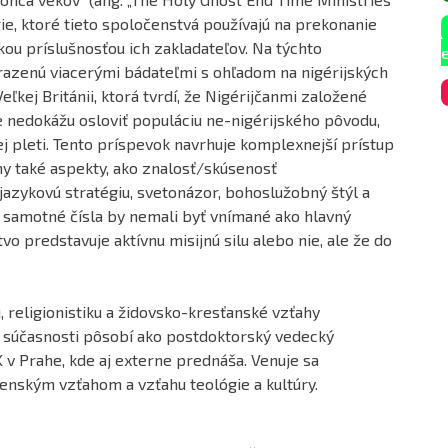
égie, ktoré tieto spoločenstvá používajú na prekonanie
u príslušnosťou ich zakladateľov. Na týchto
razenú viacerými bádateľmi s ohľadom na nigérijských
ľkej Británii, ktorá tvrdí, že Nigérijčanmi založené
 nedokážu osloviť populáciu ne-nigérijského pôvodu,
ej pleti. Tento príspevok navrhuje komplexnejší prístup
hy také aspekty, ako znalosť/skúsenosť
azykovú stratégiu, svetonázor, bohoslužobný štýl a
že samotné čísla by nemali byť vnímané ako hlavný
vo predstavuje aktívnu misijnú silu alebo nie, ale že do
, religionistiku a židovsko-kresťanské vzťahy
V súčasnosti pôsobí ako postdoktorský vedecký
K v Prahe, kde aj externe prednáša. Venuje sa
ženským vzťahom a vzťahu teológie a kultúry.