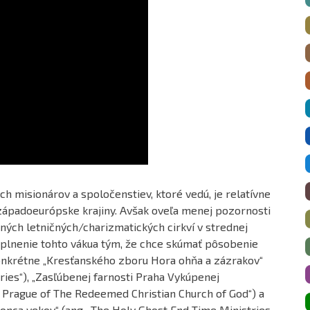
h misionárov a spoločenstiev, ktoré vedú, je relatívne
ápadoeurópske krajiny. Avšak oveľa menej pozornosti
ných letničných/charizmatických cirkví v strednej
yplnenie tohto vákua tým, že chce skúmať pôsobenie
konkrétne „Kresťanského zboru Hora ohňa a zázrakov“
ries“), „Zasľúbenej farnosti Praha Vykúpenej
sh Prague of The Redeemed Christian Church of God“) a
onca vekov“ (ang. „The Holy Ghost End Time Ministries