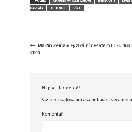
TAGGED
CHARISMATICKÉ CÍRKVE
IMIGRANTI
KŘES
BARGÁR
TEOLOGIE
VÍRA
Martin Zeman: Fyzikální desatero III, 4. dub
Post
2014
navigation
Napsat komentář
Vaše e-mailová adresa nebude zveřejněna
Komentář