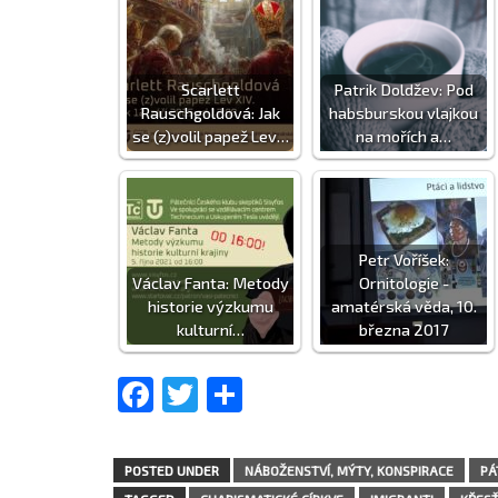
Scarlett
Patrik Doldžev: Pod
Rauschgoldová: Jak
habsburskou vlajkou
se (z)volil papež Lev…
na mořích a…
Petr Voříšek:
Václav Fanta: Metody
Ornitologie -
historie výzkumu
amatérská věda, 10.
kulturní…
března 2017
Facebook
Twitter
Share
POSTED UNDER
NÁBOŽENSTVÍ, MÝTY, KONSPIRACE
PÁ