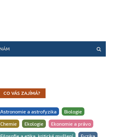
 NÁM
CO VÁS ZAJÍMÁ?
Astronomie a astrofyzika
Biologie
Chemie
Ekologie
Ekonomie a právo
Filosofie a etika, kritické myšlení
Fyzika