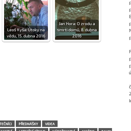
p
Jan Hora: O zrodu a
Leoš Kyša: Útoky na
smrti domů, 8. dubna
vědu, 15. dubna 2016
2016
ú
č
TEČNÍCI
PŘEDNÁŠKY
VIDEA