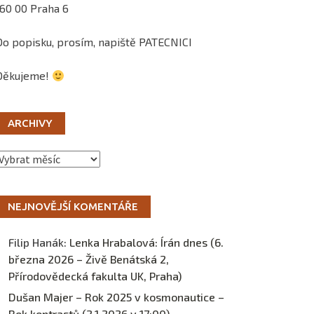
160 00 Praha 6
Do popisku, prosím, napiště PATECNICI
Děkujeme!
ARCHIVY
Archivy
NEJNOVĚJŠÍ KOMENTÁŘE
Filip Hanák
:
Lenka Hrabalová: Írán dnes (6.
března 2026 – Živě Benátská 2,
Přírodovědecká fakulta UK, Praha)
Dušan Majer – Rok 2025 v kosmonautice –
Rok kontrastů (2.1.2026 v 17:00) –