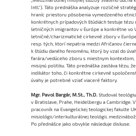
Intl.“). Táto prednáška analyzuje rozličné strat
hraníc priestoru pôsobenia vymedzeného etnicko
konkrétnych prípadových štúdiách testuje tézu 
letničných imigrantov v Európe a konkrétne vo Ve
letničné/charizmatické cirkevné zbory v Európe
resp. tých, ktorí nepatria medzi Afričanov čiern
k štúdiu daného fenoménu, ktorý by vzal do úva
farára/vedúceho zboru s miestnym kontextom, j
misijnú politiku. Táto prednáška zastáva tézu, 
indikátor toho, či konkrétne cirkevné spoločenst
úvahy je potrebné vziať viaceré faktory.
Mgr. Pavol Bargár, M.St., Th.D.
študoval teológiu
v Bratislave, Prahe, Heidelbergu a Cambridge. 
pracovník na Evangelickej teologickej fakulte U
misiológii/interkulturálnej teológii, medzinábo
Po přednášce jako obvykle následuje diskuse.