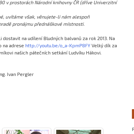
0 v prostorách Národní knihovny ČR (dříve Univerzitní
é, uvítáme však, věnujete-li nám alespoň
hradě pronájmu přednáškové místnosti.
i dostavit na udílení Bludných balvanů za rok 2013. Na
to na adrese
http://youtu.be/o_a-KpmP8FY
Velký dík za
íkovi našich pátečních setkání Ludvíku Hákovi.
ng. Ivan Pergler