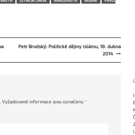
ŤANSTVÍ
LETNIČNÍ CÍRKVE
NÁBOŽENSTVÍ
NIGÉRIE
PAVOL
na
Petr Brodský: Politické dějiny islámu, 18. dubna
2014
.
Vyžadované informace jsou označeny
*