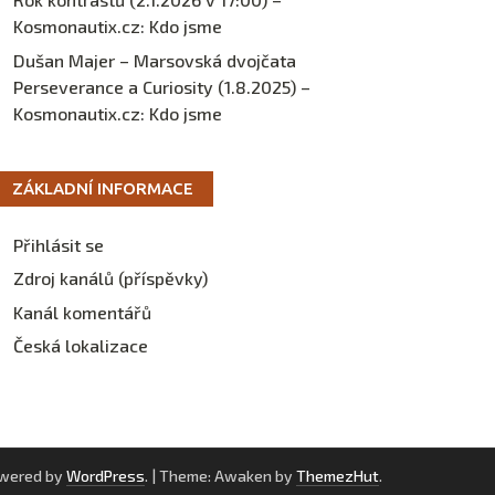
Kosmonautix.cz
:
Kdo jsme
Dušan Majer – Marsovská dvojčata
Perseverance a Curiosity (1.8.2025) –
Kosmonautix.cz
:
Kdo jsme
ZÁKLADNÍ INFORMACE
Přihlásit se
Zdroj kanálů (příspěvky)
Kanál komentářů
Česká lokalizace
owered by
WordPress
.
|
Theme: Awaken by
ThemezHut
.