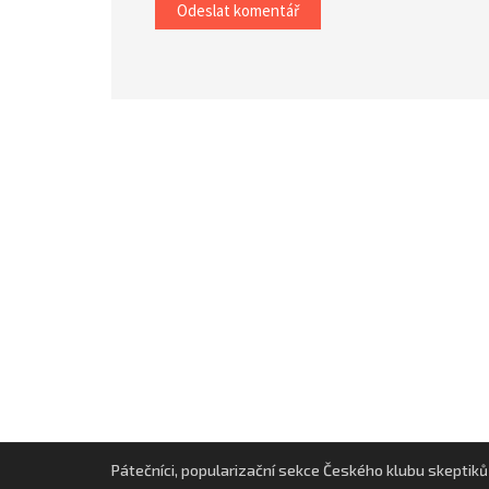
Pátečníci, popularizační sekce Českého klubu skeptiků