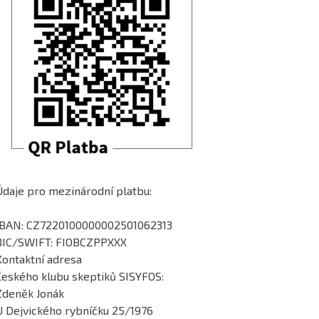
Údaje pro mezinárodní platbu:
IBAN: CZ7220100000002501062313
BIC/SWIFT: FIOBCZPPXXX
Kontaktní adresa
Českého klubu skeptiků SISYFOS:
Zdeněk Jonák
U Dejvického rybníčku 25/1976