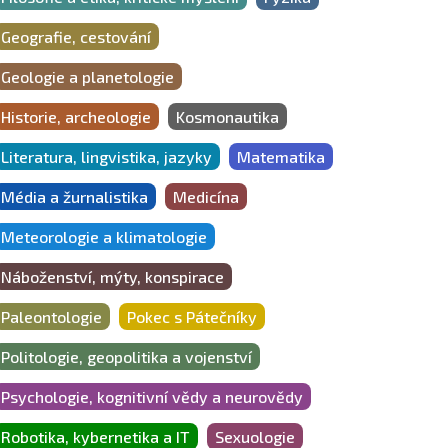
Geografie, cestování
Geologie a planetologie
Historie, archeologie
Kosmonautika
Literatura, lingvistika, jazyky
Matematika
Média a žurnalistika
Medicína
Meteorologie a klimatologie
Náboženství, mýty, konspirace
Paleontologie
Pokec s Pátečníky
Politologie, geopolitika a vojenství
Psychologie, kognitivní vědy a neurovědy
Robotika, kybernetika a IT
Sexuologie