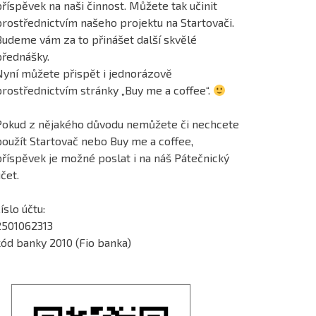
říspěvek na naši činnost. Můžete tak učinit
prostřednictvím našeho projektu na Startovači.
Budeme vám za to přinášet další skvělé
přednášky.
Nyní můžete přispět i jednorázově
prostřednictvím stránky „Buy me a coffee“.
Pokud z nějakého důvodu nemůžete či nechcete
použít Startovač nebo Buy me a coffee,
příspěvek je možné poslat i na náš Pátečnický
čet.
íslo účtu:
2501062313
kód banky 2010 (Fio banka)