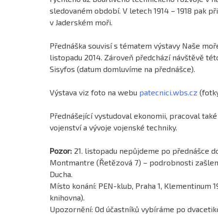
sledovaném období. V letech 1914 – 1918 pak př
v Jaderském moři.
Přednáška souvisí s tématem výstavy Naše moře
listopadu 2014. Zároveň předchází návštěvě tét
Sisyfos (datum domluvíme na přednášce).
Výstava viz foto na webu
patecnici.wbs.cz
(fotk
Přednášející vystudoval ekonomii, pracoval také j
vojenství a vývoje vojenské techniky.
Pozor:
21. listopadu nepůjdeme po přednášce d
Montmantre (Řetězová 7) – podrobnosti zašleme
Ducha.
Místo konání: PEN-klub, Praha 1, Klementinum 1
knihovna).
Upozornění: Od účastníků vybíráme po dvacetiko