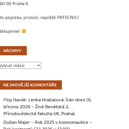
160 00 Praha 6
Do popisku, prosím, napiště PATECNICI
Děkujeme!
ARCHIVY
Archivy
NEJNOVĚJŠÍ KOMENTÁŘE
Filip Hanák
:
Lenka Hrabalová: Írán dnes (6.
března 2026 – Živě Benátská 2,
Přírodovědecká fakulta UK, Praha)
Dušan Majer – Rok 2025 v kosmonautice –
Rok kontrastů (2.1.2026 v 17:00) –