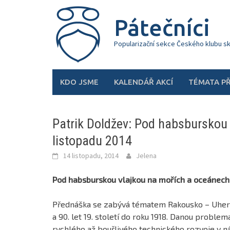
Skip
to
Pátečníci
content
Popularizační sekce Českého klubu s
KDO JSME
KALENDÁŘ AKCÍ
TÉMATA P
Patrik Doldžev: Pod habsburskou 
listopadu 2014
14 listopadu, 2014
Jelena
Pod habsburskou vlajkou na mořích a oceánech
Přednáška se zabývá tématem Rakousko – Uhers
a 90. let 19. století do roku 1918. Danou probl
rychlého až bouřlivého technického rozvoje v n