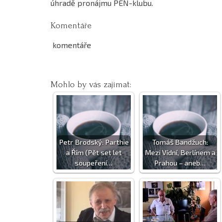
úhradě pronájmu PEN-klubu.
Komentáře
komentáře
Mohlo by vás zajímat:
Petr Brodský: Parthie
Tomáš Bandžuch:
a Řím (Pět set let
Mezi Vídní, Berlínem a
soupeření…
Prahou – aneb…