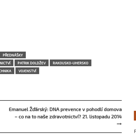
PŘEDNÁŠKY
ICTVÍ
PATRIK DOLDŽEV
RAKOUSKO-UHERSKO
CHNIKA
VOJENSTVÍ
Emanuel Žďárský: DNA prevence v pohodlí domova
– co na to naše zdravotnictví? 21. listopadu 2014