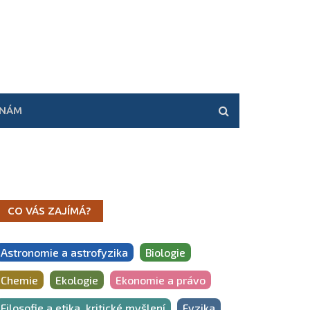
 NÁM
CO VÁS ZAJÍMÁ?
Astronomie a astrofyzika
Biologie
Chemie
Ekologie
Ekonomie a právo
Filosofie a etika, kritické myšlení
Fyzika