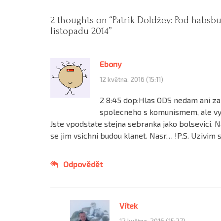
2 thoughts on “
Patrik Doldžev: Pod habsbu
listopadu 2014
”
Ebony
12 května, 2016 (15:11)
2 8:45 dop:Hlas ODS nedam ani za
spolecneho s komunismem, ale vy, 
Jste vpodstate stejna sebranka jako bolsevici. N
se jim vsichni budou klanet. Nasr… !P.S. Uzivim
Odpovědět
Vítek
12 května, 2016 (15:27)