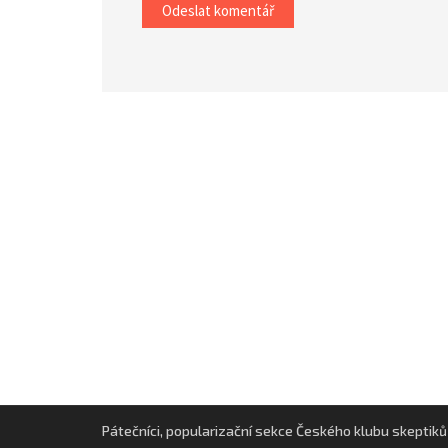
Pátečníci, popularizační sekce Českého klubu skeptiků