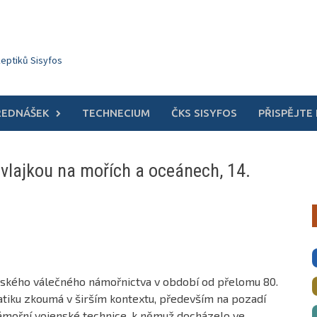
keptiků Sisyfos
ŘEDNÁŠEK
TECHNECIUM
ČKS SISYFOS
PŘISPĚJTE
vlajkou na mořích a oceánech, 14.
kého válečného námořnictva v období od přelomu 80.
ematiku zkoumá v širším kontextu, především na pozadí
ámořní vojenské technice, k němuž docházelo ve