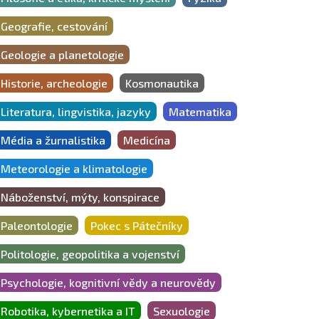
Geografie, cestování
Geologie a planetologie
Historie, archeologie
Kosmonautika
Literatura, lingvistika, jazyky
Matematika
Média a žurnalistika
Medicína
Meteorologie a klimatologie
Náboženství, mýty, konspirace
Paleontologie
Pokec s Pátečníky
Politologie, geopolitika a vojenství
Psychologie, kognitivní vědy a neurovědy
Robotika, kybernetika a IT
Sexuologie