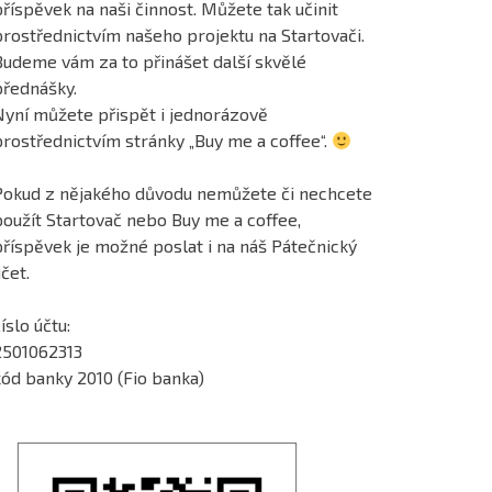
říspěvek na naši činnost. Můžete tak učinit
prostřednictvím našeho projektu na Startovači.
Budeme vám za to přinášet další skvělé
přednášky.
Nyní můžete přispět i jednorázově
prostřednictvím stránky „Buy me a coffee“.
Pokud z nějakého důvodu nemůžete či nechcete
použít Startovač nebo Buy me a coffee,
příspěvek je možné poslat i na náš Pátečnický
čet.
íslo účtu:
2501062313
kód banky 2010 (Fio banka)