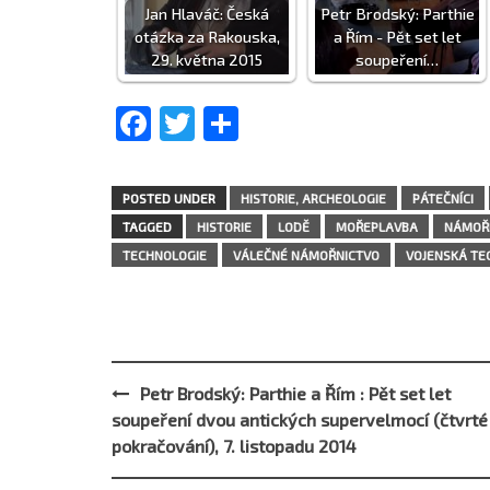
Jan Hlaváč: Česká
Petr Brodský: Parthie
otázka za Rakouska,
a Řím - Pět set let
29. května 2015
soupeření…
Facebook
Twitter
Share
POSTED UNDER
HISTORIE, ARCHEOLOGIE
PÁTEČNÍCI
TAGGED
HISTORIE
LODĚ
MOŘEPLAVBA
NÁMOŘN
TECHNOLOGIE
VÁLEČNÉ NÁMOŘNICTVO
VOJENSKÁ TE
Petr Brodský: Parthie a Řím : Pět set let
Post
soupeření dvou antických supervelmocí (čtvrté
navigation
pokračování), 7. listopadu 2014