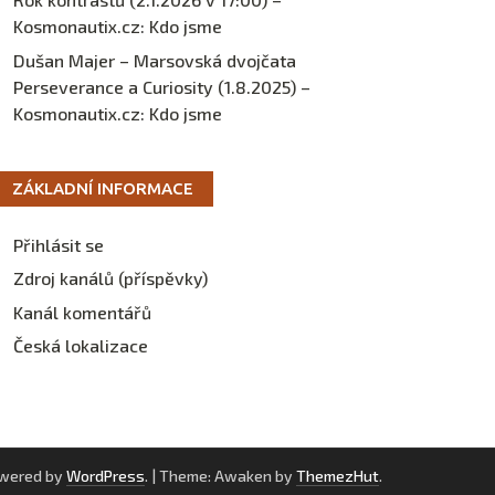
Kosmonautix.cz
:
Kdo jsme
Dušan Majer – Marsovská dvojčata
Perseverance a Curiosity (1.8.2025) –
Kosmonautix.cz
:
Kdo jsme
ZÁKLADNÍ INFORMACE
Přihlásit se
Zdroj kanálů (příspěvky)
Kanál komentářů
Česká lokalizace
owered by
WordPress
.
|
Theme: Awaken by
ThemezHut
.