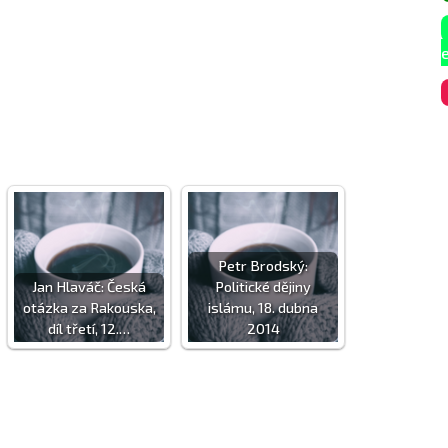
Petr Brodský:
Jan Hlaváč: Česká
Politické dějiny
otázka za Rakouska,
islámu, 18. dubna
díl třetí, 12.…
2014