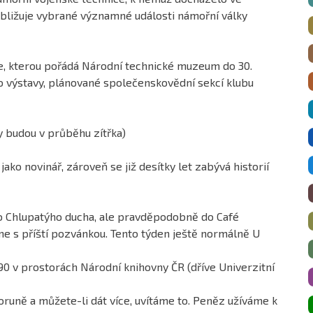
ibližuje vybrané významné události námořní války
, kterou pořádá Národní technické muzeum do 30.
o výstavy, plánované společenskovědní sekcí klubu
y budou v průběhu zítřka)
ako novinář, zároveň se již desítky let zabývá historií
o Chlupatýho ducha, ale pravděpodobně do Café
 s příští pozvánkou. Tento týden ještě normálně U
90 v prostorách Národní knihovny ČR (dříve Univerzitní
runě a můžete-li dát více, uvítáme to. Peněz užíváme k