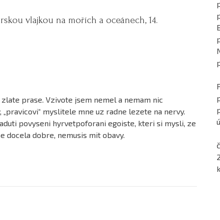
p
rskou vlajkou na mořích a oceánech, 14.
 zlate prase. Vzivote jsem nemel a nemam nic
„pravicovi“ myslitele mne uz radne lezete na nervy.
ú
aduti povyseni hyrvetpoforani egoiste, kteri si mysli, ze
 se docela dobre, nemusis mit obavy.
č