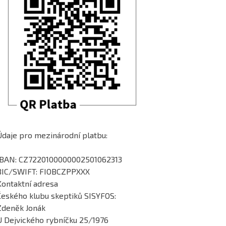
Údaje pro mezinárodní platbu:
IBAN: CZ7220100000002501062313
BIC/SWIFT: FIOBCZPPXXX
Kontaktní adresa
Českého klubu skeptiků SISYFOS:
Zdeněk Jonák
U Dejvického rybníčku 25/1976